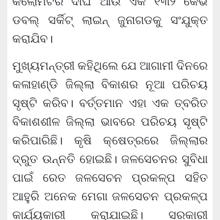
କିଲୋମିଟର ଦୀର୍ଘ ଆଉ ଏକ ୧୩୨ କେଭି
ଡବଲ୍ ସର୍କିଟ୍ ଲାଇନ୍‌ ଜୁନାଗଡକୁ ସଂଯୁକ୍ତ
କରାଯିବ।
ମୁଖ୍ୟମନ୍ତ୍ରୀ କହିଥିଲେ ଯେ ଆଗାମୀ ଦିନରେ
କଳାହାଣ୍ଡି ଜିଲ୍ଲା ବିକାଶର ନୂଆ ପରିଚୟ
ସୃଷ୍ଟି କରିବ। ବର୍ତ୍ତମାନ ଏହା ଏକ ତ୍ବରିତ
ବିକାଶଶୀଳ ଜିଲ୍ଲା ଭାବରେ ପରିଚୟ ସୃଷ୍ଟି
କରିପାରିଛି। କୃଷି କ୍ଷେତ୍ରରେ ଜିଲ୍ଲାର
ଦ୍ରୁତ ଉନ୍ନତି ହୋଇଛି। ଜଳସେଚନର ସୁବିଧା
ପାଇଁ ରେତ ଜଳସେଚନ ପ୍ରକଳ୍ପ ସହିତ
ଆହୁରି ଅନେକ ମେଗା ଜଳସେଚନ ପ୍ରକଳ୍ପ
କାର୍ଯ୍ୟକାରୀ କରାଯାଇଛି। ସରକାରୀ