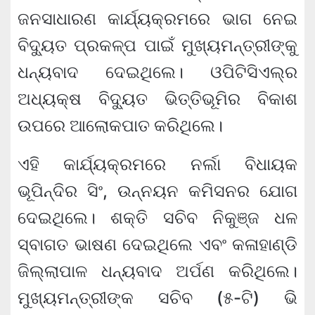
ଜନସାଧାରଣ କାର୍ଯ୍ୟକ୍ରମରେ ଭାଗ ନେଇ
ବିଦ୍ୟୁତ ପ୍ରକଳ୍ପ ପାଇଁ ମୁଖ୍ୟମନ୍ତ୍ରୀଙ୍କୁ
ଧନ୍ୟବାଦ ଦେଇଥିଲେ। ଓପିଟିସିଏଲ୍‌ର
ଅଧ୍ୟକ୍ଷ ବିଦ୍ୟୁତ ଭିତ୍ତିଭୂମିର ବିକାଶ
ଉପରେ ଆଲୋକପାତ କରିଥିଲେ।
ଏହି କାର୍ଯ୍ୟକ୍ରମରେ ନର୍ଲା ବିଧାୟକ
ଭୂପିନ୍ଦିର ସିଂ, ଉନ୍ନୟନ କମିସନର ଯୋଗ
ଦେଇଥିଲେ। ଶକ୍ତି ସଚିବ ନିକୁଞ୍ଜ ଧଳ
ସ୍ବାଗତ ଭାଷଣ ଦେଇଥିଲେ ଏବଂ କଳାହାଣ୍ଡି
ଜିଲ୍ଲାପାଳ ଧନ୍ୟବାଦ ଅର୍ପଣ କରିଥିଲେ।
ମୁଖ୍ୟମନ୍ତ୍ରୀଙ୍କ ସଚିବ (୫-ଟି) ଭି