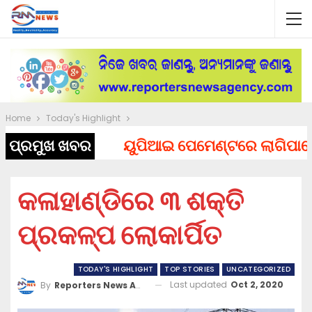
Home
Today's Highlight
ପ୍ରମୁଖ ଖବର
ୟୁପିଆଇ ପେମେଣ୍ଟରେ ଲାଗିପାରେ ଚାର
କଳାହାଣ୍ଡିରେ ୩ ଶକ୍ତି
ପ୍ରକଳ୍ପ ଲୋକାର୍ପିତ
TODAY'S HIGHLIGHT
TOP STORIES
UNCATEGORIZED
Last updated
Oct 2, 2020
By
Reporters News Agency