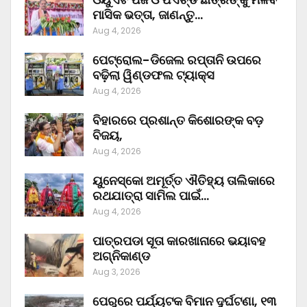
ମାସିକ ଭତ୍ତା, ଜାଣନ୍ତୁ…
Aug 4, 2026
ପେଟ୍ରୋଲ-ଡିଜେଲ ରପ୍ତାନି ଉପରେ
ବଢ଼ିଲା ୱିଣ୍ଡଫଲ ଟ୍ୟାକ୍ସ
Aug 4, 2026
ବିହାରରେ ପ୍ରଶାନ୍ତ କିଶୋରଙ୍କ ବଡ଼
ବିଜୟ,
Aug 4, 2026
ୟୁନେସ୍କୋ ଅମୂର୍ତ୍ତ ଐତିହ୍ୟ ତାଲିକାରେ
ରଥଯାତ୍ରା ସାମିଲ ପାଇଁ…
Aug 4, 2026
ପାତ୍ରପଡା ସୂତା କାରଖାନାରେ ଭୟାବହ
ଅଗ୍ନିକାଣ୍ଡ
Aug 3, 2026
ପେରୁରେ ପର୍ଯ୍ୟଟକ ବିମାନ ଦୁର୍ଘଟଣା, ୧୩