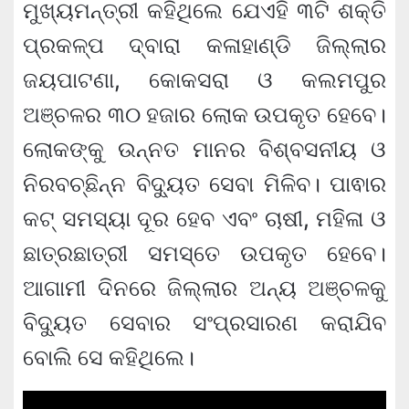
ମୁଖ୍ୟମନ୍ତ୍ରୀ କହିଥିଲେ ଯେଏହି ୩ଟି ଶକ୍ତି
ପ୍ରକଳ୍ପ ଦ୍ବାରା କଳାହାଣ୍ଡି ଜିଲ୍ଲାର
ଜୟପାଟଣା, କୋକସରା ଓ କଲମପୁର
ଅଞ୍ଚଳର ୩୦ ହଜାର ଲୋକ ଉପକୃତ ହେବେ।
ଲୋକଙ୍କୁ ଉନ୍ନତ ମାନର ବିଶ୍ବସନୀୟ ଓ
ନିରବଚ୍ଛିନ୍ନ ବିଦ୍ୟୁତ ସେବା ମିଳିବ। ପାଵାର
କଟ୍‌ ସମସ୍ୟା ଦୂର ହେବ ଏବଂ ଚାଷୀ, ମହିଳା ଓ
ଛାତ୍ରଛାତ୍ରୀ ସମସ୍ତେ ଉପକୃତ ହେବେ।
ଆଗାମୀ ଦିନରେ ଜିଲ୍ଲାର ଅନ୍ୟ ଅଞ୍ଚଳକୁ
ବିଦ୍ୟୁତ ସେବାର ସଂପ୍ରସାରଣ କରାଯିବ
ବୋଲି ସେ କହିଥିଲେ।