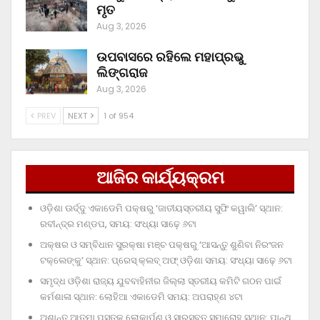
ମୃତ
Aug 3, 2026
ଉପବାସରେ ରହିଲେ ମହାପ୍ରଭୁ
ଲିଙ୍ଗରାଜ
Aug 3, 2026
PREV
NEXT
1 of 954
ଆଜିର କାର୍ଯ୍ୟକ୍ରମ
ଓଡ଼ିଶା ଊର୍ଦ୍ଦୁ ଏକାଡେମି ପକ୍ଷରୁ ‘ଜାତୀୟସ୍ତରୀୟ ସୁଫି କୱାଲି’ ସ୍ଥାନ:
ରବୀନ୍ଦ୍ର ମଣ୍ଡପ, ସମୟ: ସଂଧ୍ୟା ସାଢ଼େ ୬ଟା
ଅକ୍ଷର ଓ ସମ୍ବିଧାନ ସୁରକ୍ଷା ମଞ୍ଚ ପକ୍ଷରୁ ‘ଆସନ୍ତୁ ଶୁଣିବା ନିରଂଜନ
ଟକ୍‌ଲେଙ୍କୁ’ ସ୍ଥାନ: ପ୍ରେସ୍‌ କ୍ଲବ୍‌ ଅଫ୍‌ ଓଡ଼ିଶା ସମୟ: ସଂଧ୍ୟା ସାଢ଼େ ୬ଟା
ସମୃଦ୍ଧ ଓଡ଼ିଶା ରାଜ୍ୟ ଯୁବବାହିନୀର ଜିଲ୍ଲା ସ୍ତରୀୟ କମିଟି ଗଠନ ପାଇଁ
କର୍ମଶାଳା ସ୍ଥାନ: ଲୋହିଆ ଏକାଡେମି ସମୟ: ଅପରାହ୍‌ଣ ୪ଟା
ଅଶାନ୍ତ ଆତ୍ମା ପୁସ୍ତକ ଲୋକାର୍ପଣ ଓ ସାରସ୍ବତ ସମାରୋହ ସ୍ଥାନ: ପାନ୍ଥ