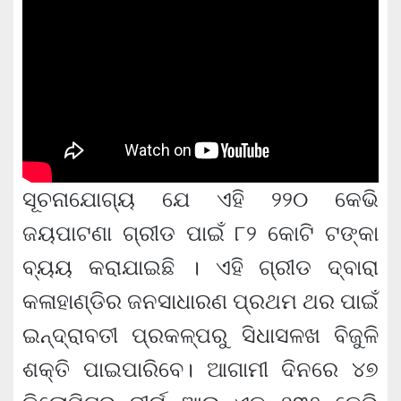
ସୂଚନାଯୋଗ୍ୟ ଯେ ଏହି ୨୨୦ କେଭି
ଜୟପାଟଣା ଗ୍ରୀଡ ପାଇଁ ୮୨ କୋଟି ଟଙ୍କା
ବ୍ୟୟ କରାଯାଇଛି । ଏହି ଗ୍ରୀଡ ଦ୍ବାରା
କଳାହାଣ୍ଡିର ଜନସାଧାରଣ ପ୍ରଥମ ଥର ପାଇଁ
ଇନ୍ଦ୍ରାବତୀ ପ୍ରକଳ୍ପରୁ ସିଧାସଳଖ ବିଜୁଳି
ଶକ୍ତି ପାଇପାରିବେ। ଆଗାମୀ ଦିନରେ ୪୭