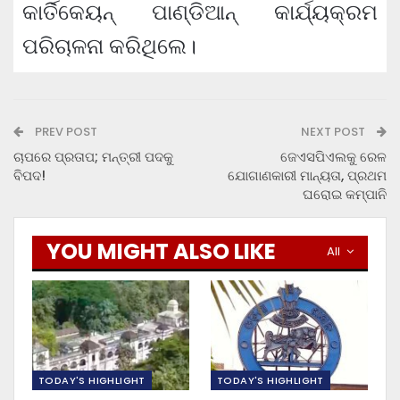
କାର୍ତିକେୟନ୍ ପାଣ୍ଡିଆନ୍ କାର୍ଯ୍ୟକ୍ରମ
ପରିଚାଳନା କରିଥିଲେ।
PREV POST
NEXT POST
ଚାପରେ ପ୍ରତାପ; ମନ୍ତ୍ରୀ ପଦକୁ
ଜେଏସପିଏଲକୁ ରେଳ
ବିପଦ!
ଯୋଗାଣକାରୀ ମାନ୍ୟତା, ପ୍ରଥମ
ଘରୋଇ କମ୍ପାନି
YOU MIGHT ALSO LIKE
All
TODAY'S HIGHLIGHT
TODAY'S HIGHLIGHT