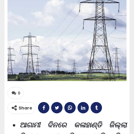
0
Share
ଆଗାମୀ ଦିନରେ କଳାହାଣ୍ଡି ଜିଲ୍ଲା