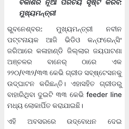
ବିକାଶର ନୂଆ ପରିଚୟ ସୃଷ୍ଟି କରିବ:
ମୁଖ୍ୟମନ୍ତ୍ରୀ
ଭୁବନେଶ୍ବର: ମୁଖ୍ୟମନ୍ତ୍ରୀ ନବୀନ
ପଟ୍ଟନାୟକ ଆଜି ଭିଡିଓ କନ୍‌ଫରେନ୍‌ସିଂ
ଜରିଆରେ କଳାହାଣ୍ଡି ଜିଲ୍ଲାର ଜୟପାଟଣା
ଅଞ୍ଚଳର ବାନେର୍‌ ଠାରେ ଏକ
୨୨୦/୧୩୨/୩୩ କେଭି ଗ୍ରୀଡ ସବ୍‌ଷ୍ଟେସନକୁ
ଉଦ୍‌ଘାଟନ କରିଛନ୍ତି। ଏହାସହିତ ଗ୍ରୀଡରୁ
ବାହାରିଥିବା ଦୁଇଟି ୩୩ କେଭି feeder line
ମଧ୍ୟ ଲୋକାର୍ପିତ କରାଯାଇଛି।
ଏହି ଅବସରରେ ଉଦ୍‌ବୋଧନ ଦେଇ