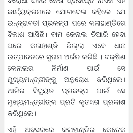
ବିରୋଧୀ ଦଳର ନେତା ପ୍ରଦୀପ୍ତ ନାଏକ ଏହି
କାର୍ଯ୍ୟକ୍ରମରେ ଯୋଗଦେଇ କହିଲେ ଯେ
ଇନ୍ଦ୍ରାବତୀ ପ୍ରକଳ୍ପ ପରେ କଳାହାଣ୍ଡିରେ
ବିକାଶ ଆସିଛି। ବାମ କେନାଲ ତିଆରି ହେବା
ପରେ କଳାହାଣ୍ଡି ଜିଲ୍ଲା ଏବେ ଧାନ
ଉତ୍ପାଦନରେ ସୁନାମ ଅର୍ଜନ କରିଛି । ଦକ୍ଷିଣ
କେନାଲର ନିର୍ମାଣ ପାଇଁ ସେ
ମୁଖ୍ୟମନ୍ତ୍ରୀଙ୍କୁ ଅନୁରୋଧ କରିଥିଲେ।
ଆଜିର ବିଦ୍ୟୁତ ପ୍ରକଳ୍ପ ପାଇଁ ସେ
ମୁଖ୍ୟମନ୍ତ୍ରୀଙ୍କ ପ୍ରତି କୃତଜ୍ଞତା ପ୍ରକାଶ
କରିଥିଲେ।
ଏହି ଅବସରରେ କଳାହାଣ୍ଡିର କେତେକ