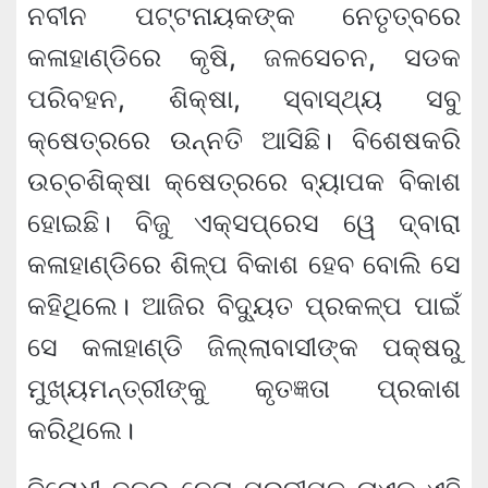
ନବୀନ ପଟ୍ଟନାୟକଙ୍କ ନେତୃତ୍ବରେ
କଳାହାଣ୍ଡିରେ କୃଷି, ଜଳସେଚନ, ସଡକ
ପରିବହନ, ଶିକ୍ଷା, ସ୍ବାସ୍ଥ୍ୟ ସବୁ
କ୍ଷେତ୍ରରେ ଉନ୍ନତି ଆସିଛି। ବିଶେଷକରି
ଉଚ୍ଚଶିକ୍ଷା କ୍ଷେତ୍ରରେ ବ୍ୟାପକ ବିକାଶ
ହୋଇଛି। ବିଜୁ ଏକ୍‌ସପ୍ରେସ ୱେ ଦ୍ବାରା
କଳାହାଣ୍ଡିରେ ଶିଳ୍ପ ବିକାଶ ହେବ ବୋଲି ସେ
କହିଥିଲେ। ଆଜିର ବିଦ୍ୟୁତ ପ୍ରକଳ୍ପ ପାଇଁ
ସେ କଳାହାଣ୍ଡି ଜିଲ୍ଲାବାସୀଙ୍କ ପକ୍ଷରୁ
ମୁଖ୍ୟମନ୍ତ୍ରୀଙ୍କୁ କୃତଜ୍ଞତା ପ୍ରକାଶ
କରିଥିଲେ।