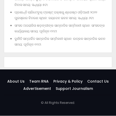
ନିବାସ ସମୟ: ସନ୍ଧ୍ୟା ୫ଟା
ପ୍ରଶାନ୍ତି ଚାରିଟେବୁଲ୍‌ ଟ୍ରଷ୍ଟ୍‌ ପକ୍ଷରୁ ଶ୍ରେଷ୍ଠ ଓଡ଼ିଆଣୀ ୨୦୨୨
ପୁରସ୍କାର ବିତରଣ ସ୍ଥାନ: ଜୟଦେବ ଭବନ ସମୟ: ସନ୍ଧ୍ୟା ୬ଟା
ସାଂସଦ ଅପରାଜିତା ଷଡ଼ଙ୍ଗୀଙ୍କ ସାମ୍ବାଦିକ ସମ୍ମିଳନୀ ସ୍ଥାନ: ସାଂସଦଙ୍କ
କାର୍ଯ୍ୟାଳୟ ସମୟ: ପୂର୍ବାହ୍ନ ୧୧ଟା
ଦୁର୍ନୀତି ସମ୍ପର୍କିତ ସାମ୍ବାଦିକ ସମ୍ମିଳନୀ ସ୍ଥାନ: ଉତ୍କଳ ସାମ୍ବାଦିକ ଭବନ
ସମୟ: ପୂର୍ବାହ୍ନ ୧୧ଟା
About Us
Team RNA
Privacy & Policy
Contact Us
Advertisement
Support Journalism
© All Rights Reserved.