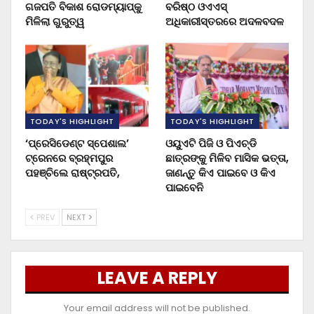
ଗଜପତି ବିକାଶ ରୋଡମ୍ୟାପ୍‌କୁ
ବରିଷ୍ଠ ଓଏଏସ୍‌
ମିଳିଲା ଗୁରୁତ୍ୱ
ଅଧିକାରୀସ୍ତରରେ ଅଦଳବଦଳ
TODAY'S HIGHLIGHT
TODAY'S HIGHLIGHT
‘ପ୍ରେସିଡେଣ୍ଟ ସ୍ପେଶାଲ’
ଓୟୁଏଟି ପିଜି ଓ ପିଏଚ୍‌ଡି
ଟ୍ରେନରେ ବ୍ରହ୍ମପୁର
ଛାତ୍ରଙ୍କୁ ମିଳିବ ମାସିକ ଭତ୍ତା,
ପହଞ୍ଚିଲେ ରାଷ୍ଟ୍ରପତି,
ଜାଣନ୍ତୁ କିଏ ପାଇବେ ଓ କିଏ
ପାଇବେନି
PREV
NEXT
LEAVE A REPLY
Your email address will not be published.