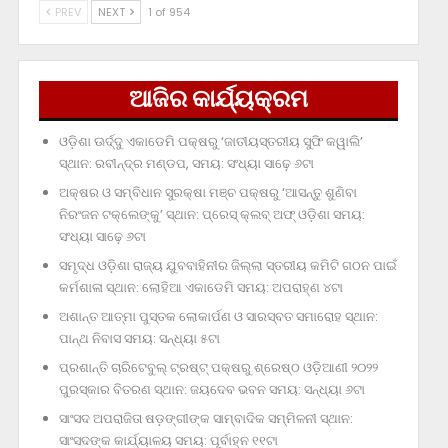
PREV
NEXT
1 of 954
ଆଜିର କାର୍ଯ୍ୟକ୍ରମ
ଓଡ଼ିଶା ଊର୍ଦ୍ଦୁ ଏକାଡେମି ପକ୍ଷରୁ ‘ଜାତୀୟସ୍ତରୀୟ ସୁଫି କୱାଲି’
ସ୍ଥାନ: ରବୀନ୍ଦ୍ର ମଣ୍ଡପ, ସମୟ: ସଂଧ୍ୟା ସାଢ଼େ ୬ଟା
ଅକ୍ଷର ଓ ସମ୍ବିଧାନ ସୁରକ୍ଷା ମଞ୍ଚ ପକ୍ଷରୁ ‘ଆସନ୍ତୁ ଶୁଣିବା
ନିରଂଜନ ଟକ୍‌ଲେଙ୍କୁ’ ସ୍ଥାନ: ପ୍ରେସ୍‌ କ୍ଲବ୍‌ ଅଫ୍‌ ଓଡ଼ିଶା ସମୟ:
ସଂଧ୍ୟା ସାଢ଼େ ୬ଟା
ସମୃଦ୍ଧ ଓଡ଼ିଶା ରାଜ୍ୟ ଯୁବବାହିନୀର ଜିଲ୍ଲା ସ୍ତରୀୟ କମିଟି ଗଠନ ପାଇଁ
କର୍ମଶାଳା ସ୍ଥାନ: ଲୋହିଆ ଏକାଡେମି ସମୟ: ଅପରାହ୍‌ଣ ୪ଟା
ଅଶାନ୍ତ ଆତ୍ମା ପୁସ୍ତକ ଲୋକାର୍ପଣ ଓ ସାରସ୍ବତ ସମାରୋହ ସ୍ଥାନ:
ପାନ୍ଥ ନିବାସ ସମୟ: ସନ୍ଧ୍ୟା ୫ଟା
ପ୍ରଶାନ୍ତି ଚାରିଟେବୁଲ୍‌ ଟ୍ରଷ୍ଟ୍‌ ପକ୍ଷରୁ ଶ୍ରେଷ୍ଠ ଓଡ଼ିଆଣୀ ୨୦୨୨
ପୁରସ୍କାର ବିତରଣ ସ୍ଥାନ: ଜୟଦେବ ଭବନ ସମୟ: ସନ୍ଧ୍ୟା ୬ଟା
ସାଂସଦ ଅପରାଜିତା ଷଡ଼ଙ୍ଗୀଙ୍କ ସାମ୍ବାଦିକ ସମ୍ମିଳନୀ ସ୍ଥାନ:
ସାଂସଦଙ୍କ କାର୍ଯ୍ୟାଳୟ ସମୟ: ପୂର୍ବାହ୍ନ ୧୧ଟା