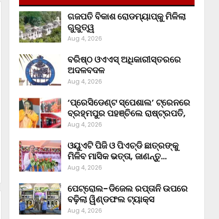
ଗଜପତି ବିକାଶ ରୋଡମ୍ୟାପ୍‌କୁ ମିଳିଲା
ଗୁରୁତ୍ୱ
Aug 4, 2026
ବରିଷ୍ଠ ଓଏଏସ୍‌ ଅଧିକାରୀସ୍ତରରେ
ଅଦଳବଦଳ
Aug 4, 2026
‘ପ୍ରେସିଡେଣ୍ଟ ସ୍ପେଶାଲ’ ଟ୍ରେନରେ
ବ୍ରହ୍ମପୁର ପହଞ୍ଚିଲେ ରାଷ୍ଟ୍ରପତି,
Aug 4, 2026
ଓୟୁଏଟି ପିଜି ଓ ପିଏଚ୍‌ଡି ଛାତ୍ରଙ୍କୁ
ମିଳିବ ମାସିକ ଭତ୍ତା, ଜାଣନ୍ତୁ…
Aug 4, 2026
ପେଟ୍ରୋଲ-ଡିଜେଲ ରପ୍ତାନି ଉପରେ
ବଢ଼ିଲା ୱିଣ୍ଡଫଲ ଟ୍ୟାକ୍ସ
Aug 4, 2026