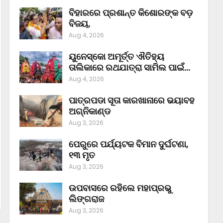
ବିହାରରେ ପ୍ରଶାନ୍ତ କିଶୋରଙ୍କ ବଡ଼
ବିଜୟ,
Aug 4, 2026
ୟୁନେସ୍କୋ ଅମୂର୍ତ୍ତ ଐତିହ୍ୟ
ତାଲିକାରେ ରଥଯାତ୍ରା ସାମିଲ ପାଇଁ…
Aug 4, 2026
ପାତ୍ରପଡା ସୂତା କାରଖାନାରେ ଭୟାବହ
ଅଗ୍ନିକାଣ୍ଡ
Aug 3, 2026
ପେରୁରେ ପର୍ଯ୍ୟଟକ ବିମାନ ଦୁର୍ଘଟଣା,
୧୩ ମୃତ
Aug 3, 2026
ଉପବାସରେ ରହିଲେ ମହାପ୍ରଭୁ
ଲିଙ୍ଗରାଜ
Aug 3, 2026