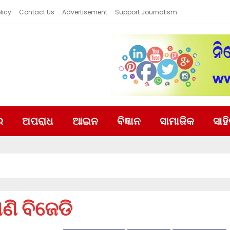
licy
Contact Us
Advertisement
Support Journalism
ର
ଅପରାଧ
ଆଇନ
ବିଜ୍ଞାନ
ସାମାଜିକ
ସାହ
ାଣି ବିଜେଡି