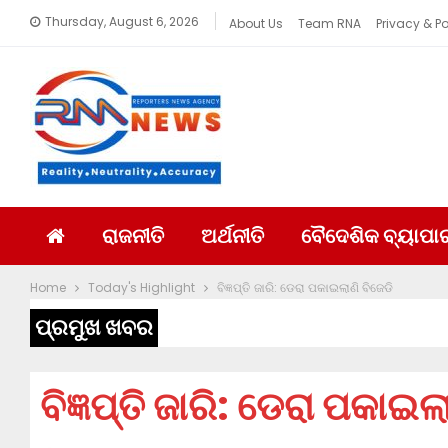
Thursday, August 6, 2026
About Us
Team RNA
Privacy & Po
ରାଜନୀତି
ଅର୍ଥନୀତି
ବୈଦେଶିକ ବ୍ୟାପା
Home
Today's Highlight
ବିଜ୍ଞପ୍ତି ଜାରି: ଡେରା ପକାଇଲାଣି ବିଜେଡି
ପ୍ରମୁଖ ଖବର
ବିଜ୍ଞପ୍ତି ଜାରି: ଡେରା ପକାଇଲ