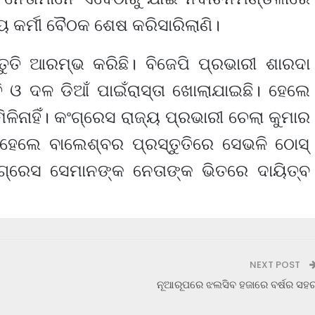
 କର୍ମୀ ବୈଠକ ଶେଷ କରିସାରିଲାଣି।
୍ତୁତି ଆରମ୍ଭ କରିଛି। ବିଜେପି ପ୍ରଭାରୀ ଶାରଦା
 ଓ ଦଳ ଡିଆଁ ପାଇଁରାସ୍ତା ଖୋଲାଯାଇଛି। ହେଲେ
ଳିନାହିଁ। କଂଗ୍ରେସ ରାଜ୍ୟ ପ୍ରଭାରୀ ଚେଲା କୁମାର
। ହେଲେ ବାଲେଶ୍ବର ପ୍ରସ୍ତୁତିରେ ସେଭଳି ଠୋସ୍
କଂଗ୍ରେସ ସେମାନଙ୍କ ନେତାଙ୍କ ଭିତରେ ଦାୟିତ୍ବ
NEXT POST
ନୂଆରୂପରେ ଝଲସିବ ହଜାରେ ବର୍ଷର ସହ