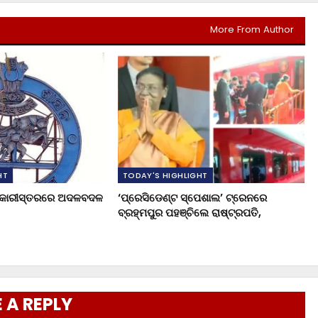
More From Author
HT
TODAY'S HIGHLIGHT
ଧିକାରୀସ୍ତରରେ ଅଦଳବଦଳ
‘ପ୍ରେସିଡେଣ୍ଟ ସ୍ପେଶାଲ’ ଟ୍ରେନରେ
ବ୍ରହ୍ମପୁର ପହଞ୍ଚିଲେ ରାଷ୍ଟ୍ରପତି,
 A REPLY