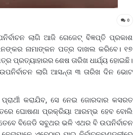
0
ିର୍ବାଚନ ଲାଗି ଆଜି ଗେଜେଟ୍ ବିଜ୍ଞପ୍ତି ପ୍ରକାଶ
ସେମାନଙ୍କର ନାମାଙ୍କନ ପତ୍ର ଦାଖଲ କରିବେ। ୧୭
ଥିପତ୍ର ପ୍ରତ୍ୟାହାରର ଶେଷ ତାରିଖ ଧାର୍ଯ୍ୟ ହୋଇଛି।
 ଉପନିର୍ବାଚନ ଲାଗି ଆସନ୍ତା ୩ ତାରିଖ ଦିନ ଭୋଟ
ୁ ପ୍ରାର୍ଥୀ କରାଯିବ, ସେ ନେଇ ଜୋରଦାର କସରତ
ନ୍ତରେ ଘୋଷଣା ପ୍ରକ୍ରିୟା ଆରମ୍ଭ ହେବ ବୋଲି
ତେବେ ବିଜେଡି ସବୁଥର ଭଳି ଏଥର ବି ଉପନିର୍ବାଚନ
ନେତାମାନେ ଏବେଠାରୁ ଯାଇ ନିର୍ବାଚନମଣ୍ଡଳୀରେ