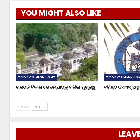
YOU MIGHT ALSO LIKE
TODAY'S HIGHLIGHT
TODAY'S HIGHLIG
ଗଜପତି ବିକାଶ ରୋଡମ୍ୟାପ୍‌କୁ ମିଳିଲା ଗୁରୁତ୍ୱ
ବରିଷ୍ଠ ଓଏଏସ୍‌ ଅ
PREV
NEXT
LEAVE