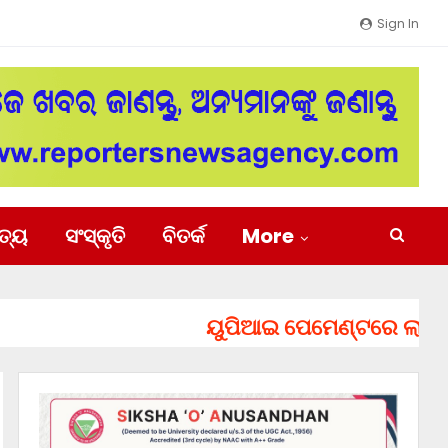
Sign In
ିତ୍ୟ
ସଂସ୍କୃତି
ବିତର୍କ
More
ୟୁପିଆଇ ପେମେଣ୍ଟରେ ଲାଗିପାରେ ଚ