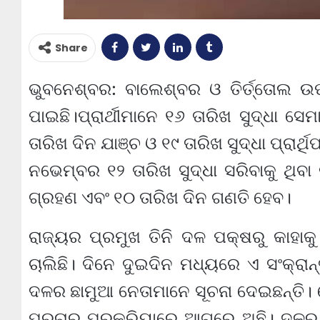
Share
ଭୁବନେଶ୍ବର: ବାଲେଶ୍ବର ଓ ତିର୍ତ୍ତୋଲ ଉପନ
ପାଇଛି।ପ୍ରାର୍ଥୀମାନେ ୧୬ ତାରିଖ ସୁଦ୍ଧା 
ତାରିଖ ଦିନ ଯାଞ୍ଚ ଓ ୧୯ ତାରିଖ ସୁଦ୍ଧା ପ୍ରାର୍
ନଭେମ୍ବର ୧୨ ତାରିଖ ସୁଦ୍ଧା ସରିବାକୁ ଥିବା
ଗ୍ରହଣ ଏବଂ ୧୦ ତାରିଖ ଦିନ ଗଣତି ହେବ।
ରାଜ୍ୟର ପ୍ରମୁଖ ତିନି ଦଳ ପକ୍ଷରୁ କାହାକ
ଚାଲିଛି। ଦିନେ ଦୁଇଦିନ ମଧ୍ୟରେ ଏ ସଂକ୍ରା
ଦଳର ଛାମୁଆ ନେତାମାନେ ସୂଚନା ଦେଇଛନ୍ତି। 
ପ୍ରଚାର ପ୍ରକ୍ରିୟାରେ ଆଗରେ ଅଛି। ଦଳର 