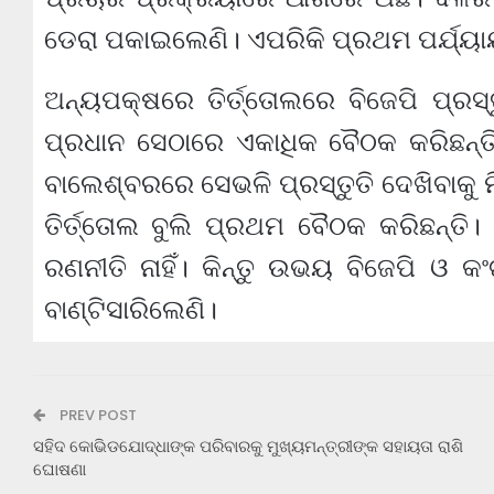
ଡେରା ପକାଇଲେଣି। ଏପରିକି ପ୍ରଥମ ପର୍ଯ୍ୟାୟ
ଅନ୍ୟପକ୍ଷରେ ତିର୍ତ୍ତୋଲରେ ବିଜେପି ପ୍ରସ
ପ୍ରଧାନ ସେଠାରେ ଏକାଧିକ ବୈଠକ କରିଛନ୍ତି
ବାଲେଶ୍ବରରେ ସେଭଳି ପ୍ରସ୍ତୁତି ଦେଖିବାକୁ ମି
ତିର୍ତ୍ତୋଲ ବୁଲି ପ୍ରଥମ ବୈଠକ କରିଛନ୍ତି
ରଣନୀତି ନାହିଁ। କିନ୍ତୁ ଉଭୟ ବିଜେପି ଓ 
ବାଣ୍ଟିସାରିଲେଣି।
PREV POST
ସହିଦ କୋଭିଡଯୋଦ୍ଧାଙ୍କ ପରିବାରକୁ ମୁଖ୍ୟମନ୍ତ୍ରୀଙ୍କ ସହାୟତା ରାଶି
ଘୋଷଣା