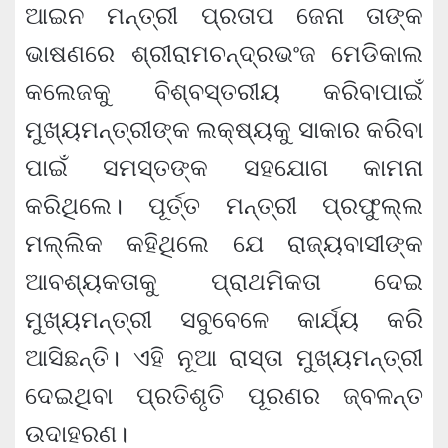
ଆଇନ ମନ୍ତ୍ରୀ ପ୍ରତାପ ଜେନା ତାଙ୍କ
ଭାଷଣରେ ଶ୍ରୀରାମଚନ୍ଦ୍ରଭଂଜ ମେଡିକାଲ
କଲେଜକୁ ବିଶ୍ବସ୍ତରୀୟ କରିବାପାଇଁ
ମୁଖ୍ୟମନ୍ତ୍ରୀଙ୍କ ଲକ୍ଷ୍ୟକୁ ସାକାର କରିବା
ପାଇଁ ସମସ୍ତଙ୍କ ସହଯୋଗ କାମନା
କରିଥିଲେ। ପୂର୍ତ୍ତ ମନ୍ତ୍ରୀ ପ୍ରଫୁଲ୍ଲ
ମଲ୍ଲିକ କହିଥିଲେ ଯେ ରାଜ୍ୟବାସୀଙ୍କ
ଆବଶ୍ୟକତାକୁ ପ୍ରାଥମିକତା ଦେଇ
ମୁଖ୍ୟମନ୍ତ୍ରୀ ସବୁବେଳେ କାର୍ଯ୍ୟ କରି
ଆସିଛନ୍ତି। ଏହି ନୂଆ ରାସ୍ତା ମୁଖ୍ୟମନ୍ତ୍ରୀ
ଦେଇଥିବା ପ୍ରତିଶୃତି ପୂରଣର ଜ୍ବଳନ୍ତ
ଉଦାହରଣ।