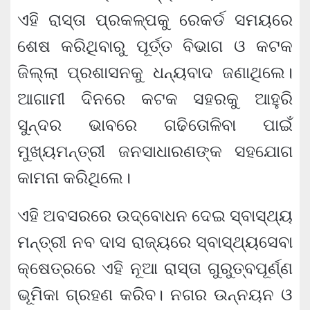
ଏହି ରାସ୍ତା ପ୍ରକଳ୍ପକୁ ରେକର୍ଡ ସମୟରେ
ଶେଷ କରିଥିବାରୁ ପୂର୍ତ୍ତ ବିଭାଗ ଓ କଟକ
ଜିଲ୍ଲା ପ୍ରଶାସନକୁ ଧନ୍ୟବାଦ ଜଣାଥିଲେ।
ଆଗାମୀ ଦିନରେ କଟକ ସହରକୁ ଆହୁରି
ସୁନ୍ଦର ଭାବରେ ଗଢିତୋଳିବା ପାଇଁ
ମୁଖ୍ୟମନ୍ତ୍ରୀ ଜନସାଧାରଣଙ୍କ ସହଯୋଗ
କାମନା କରିଥିଲେ।
ଏହି ଅବସରରେ ଉଦ୍‌ବୋଧନ ଦେଇ ସ୍ବାସ୍ଥ୍ୟ
ମନ୍ତ୍ରୀ ନବ ଦାସ ରାଜ୍ୟରେ ସ୍ବାସ୍ଥ୍ୟସେବା
କ୍ଷେତ୍ରରେ ଏହି ନୂଆ ରାସ୍ତା ଗୁରୁତ୍ବପୂର୍ଣ୍ଣ
ଭୂମିକା ଗ୍ରହଣ କରିବ। ନଗର ଉନ୍ନୟନ ଓ