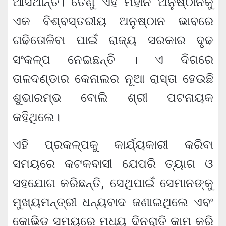
ଆସିଥାନ୍ତି। ତେଣୁ ଏହି ମହାନ ଅନୁଷ୍ଠାନକୁ
ଏକ ବିଶ୍ବସ୍ତରୀୟ ଅନୁଷ୍ଠାନ ଭାବରେ
ଗଢିତୋଳିବା ପାଇଁ ରାଜ୍ୟ ସରକାର ଦୃଢ
ସଂକଳ୍ପ ନେଇଛନ୍ତି । ଏ ଦିଗରେ
ତାଳଦଣ୍ଡାର କେନାଲର ନୂଆ ରାସ୍ତା ହେଉଛି
ଶୁଭାରମ୍ଭ ବୋଲି ଶ୍ରୀ ପଟନାୟକ
କହିଥିଲେ।
ଏହି ପ୍ରକଳ୍ପକୁ କାର୍ଯ୍ୟକାରୀ କରିବା
ସମୟରେ କଟକବାସୀ ଯେପରି ତ୍ୟାଗ ଓ
ସହଯୋଗ କରିଛନ୍ତି, ସେଥିପାଇଁ ସେମାନଙ୍କୁ
ମୁଖ୍ୟମନ୍ତ୍ରୀ ଧନ୍ୟବାଦ ଜଣାଇଥିଲେ ଏବଂ
କୋଭିଡ ସମୟରେ ମଧ୍ୟ ଦିନରାତି କାମ କରି