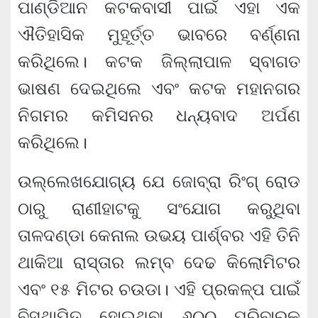
ପାଣ୍ଡିଆନ କଟକବାସୀ ପାଇଁ ଏହା ଏକ
ଐତିହାସିକ ମୁହୂର୍ତ୍ତ ଭାବରେ ବର୍ଣ୍ଣନା
କରିଥିଲେ। କଟକ ଜିଲ୍ଲାପାଳ ସ୍ବାଗତ
ଭାଷଣ ଦେଇଥିଲେ ଏବଂ କଟକ ମହାନଗର
ନିଗମର କମିସନର ଧନ୍ୟବାଦ ଅର୍ପଣ
କରିଥିଲେ।
ଉଲ୍ଲେଖଯୋଗ୍ୟ ଯେ ଜୋବ୍ରା ରିଂଗ୍‌ ରୋଡ
ଠାରୁ ରାଣୀହାଟକୁ ସଂଯୋଗ କରୁଥିବା
ତାଳଦଣ୍ଡା କେନାଲ ଉଭୟ ପାର୍ଶ୍ବର ଏହି ତିନି
ଥାକିଆ ରାସ୍ତାର ଲମ୍ବ ଦେଢ କିଲୋମିଟର
ଏବଂ ୧୫ ମିଟର ଚଉଡା। ଏହି ପ୍ରକଳ୍ପ ପାଇଁ
ବିସ୍ଥାପିତ ହୋଇଥିବା ୬୦୦ ପରିବାରକୁ