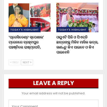
TODAY'S HIGHLIGHT
TODAY'S HIGHLIGHT
‘ପ୍ରେସିଡେଣ୍ଟ ସ୍ପେଶାଲ’
ଓୟୁଏଟି ପିଜି ଓ ପିଏଚ୍‌ଡି
ଟ୍ରେନରେ ବ୍ରହ୍ମପୁର
ଛାତ୍ରଙ୍କୁ ମିଳିବ ମାସିକ ଭତ୍ତା,
ପହଞ୍ଚିଲେ ରାଷ୍ଟ୍ରପତି,
ଜାଣନ୍ତୁ କିଏ ପାଇବେ ଓ କିଏ
ପାଇବେନି
PREV
NEXT
LEAVE A REPLY
Your email address will not be published.