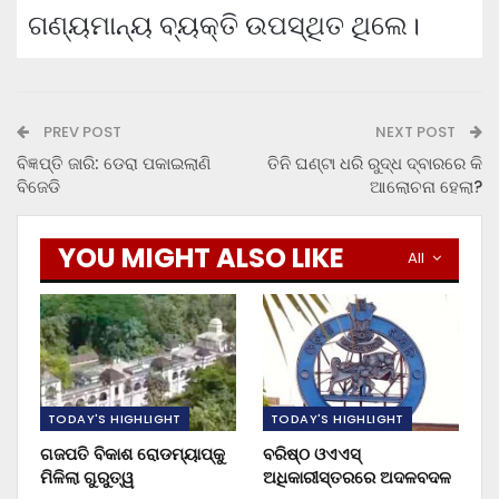
ଗଣ୍ୟମାନ୍ୟ ବ୍ୟକ୍ତି ଉପସ୍ଥିତ ଥିଲେ।
PREV POST
NEXT POST
ବିଜ୍ଞପ୍ତି ଜାରି: ଡେରା ପକାଇଲାଣି
ତିନି ଘଣ୍ଟା ଧରି ରୁଦ୍ଧ ଦ୍ବାରରେ କି
ବିଜେଡି
ଆଲୋଚନା ହେଲା?
YOU MIGHT ALSO LIKE
All
TODAY'S HIGHLIGHT
TODAY'S HIGHLIGHT
ଗଜପତି ବିକାଶ ରୋଡମ୍ୟାପ୍‌କୁ
ବରିଷ୍ଠ ଓଏଏସ୍‌
ମିଳିଲା ଗୁରୁତ୍ୱ
ଅଧିକାରୀସ୍ତରରେ ଅଦଳବଦଳ