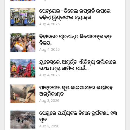
ପେଟ୍ରୋଲ-ଡିଜେଲ ରପ୍ତାନି ଉପରେ
ବଢ଼ିଲା ୱିଣ୍ଡଫଲ ଟ୍ୟାକ୍ସ
Aug 4, 2026
ବିହାରରେ ପ୍ରଶାନ୍ତ କିଶୋରଙ୍କ ବଡ଼
ବିଜୟ,
Aug 4, 2026
ୟୁନେସ୍କୋ ଅମୂର୍ତ୍ତ ଐତିହ୍ୟ ତାଲିକାରେ
ରଥଯାତ୍ରା ସାମିଲ ପାଇଁ…
Aug 4, 2026
ପାତ୍ରପଡା ସୂତା କାରଖାନାରେ ଭୟାବହ
ଅଗ୍ନିକାଣ୍ଡ
Aug 3, 2026
ପେରୁରେ ପର୍ଯ୍ୟଟକ ବିମାନ ଦୁର୍ଘଟଣା, ୧୩
ମୃତ
Aug 3, 2026