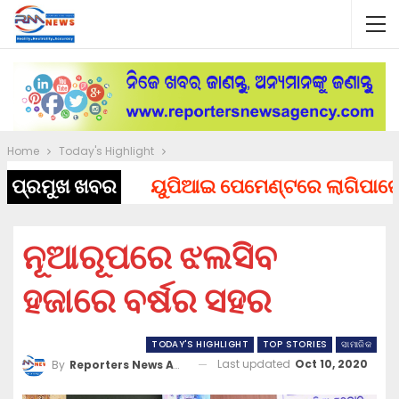
Home
Today's Highlight
ପ୍ରମୁଖ ଖବର
ୟୁପିଆଇ ପେମେଣ୍ଟରେ ଲାଗିପାରେ ଚାର୍ଜ
ନୂଆରୂପରେ ଝଲସିବ
ହଜାରେ ବର୍ଷର ସହର
TODAY'S HIGHLIGHT
TOP STORIES
ସାମାଜିକ
Last updated
Oct 10, 2020
By
Reporters News Agency