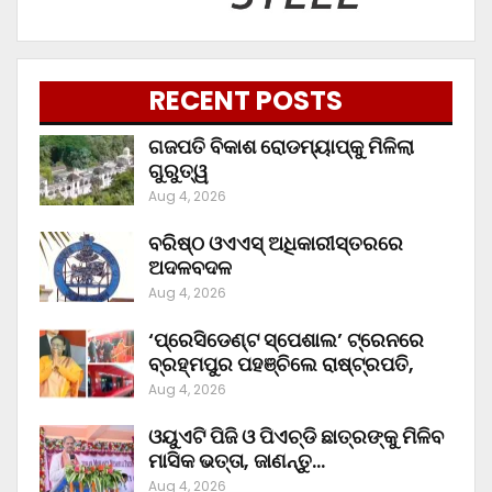
RECENT POSTS
ଗଜପତି ବିକାଶ ରୋଡମ୍ୟାପ୍‌କୁ ମିଳିଲା
ଗୁରୁତ୍ୱ
Aug 4, 2026
ବରିଷ୍ଠ ଓଏଏସ୍‌ ଅଧିକାରୀସ୍ତରରେ
ଅଦଳବଦଳ
Aug 4, 2026
‘ପ୍ରେସିଡେଣ୍ଟ ସ୍ପେଶାଲ’ ଟ୍ରେନରେ
ବ୍ରହ୍ମପୁର ପହଞ୍ଚିଲେ ରାଷ୍ଟ୍ରପତି,
Aug 4, 2026
ଓୟୁଏଟି ପିଜି ଓ ପିଏଚ୍‌ଡି ଛାତ୍ରଙ୍କୁ ମିଳିବ
ମାସିକ ଭତ୍ତା, ଜାଣନ୍ତୁ…
Aug 4, 2026