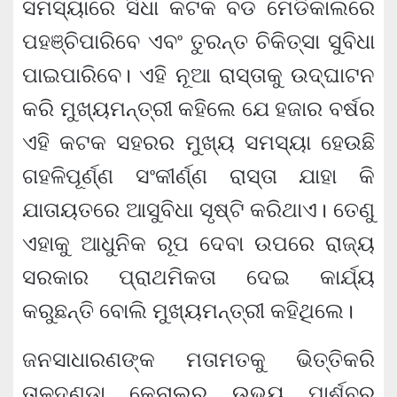
ସମସ୍ୟାରେ ସିଧା କଟକ ବଡ ମେଡିକାଲରେ
ପହଞ୍ଚିପାରିବେ ଏବଂ ତୁରନ୍ତ ଚିକିତ୍ସା ସୁବିଧା
ପାଇପାରିବେ। ଏହି ନୂଆ ରାସ୍ତାକୁ ଉଦ୍‌ଘାଟନ
କରି ମୁଖ୍ୟମନ୍ତ୍ରୀ କହିଲେ ଯେ ହଜାର ବର୍ଷର
ଏହି କଟକ ସହରର ମୁଖ୍ୟ ସମସ୍ୟା ହେଉଛି
ଗହଳିପୂର୍ଣ୍ଣ ସଂକୀର୍ଣ୍ଣ ରାସ୍ତା ଯାହା କି
ଯାତାୟତରେ ଆସୁବିଧା ସୃଷ୍ଟି କରିଥାଏ। ତେଣୁ
ଏହାକୁ ଆଧୁନିକ ରୂପ ଦେବା ଉପରେ ରାଜ୍ୟ
ସରକାର ପ୍ରାଥମିକତା ଦେଇ କାର୍ଯ୍ୟ
କରୁଛନ୍ତି ବୋଲି ମୁଖ୍ୟମନ୍ତ୍ରୀ କହିଥିଲେ।
ଜନସାଧାରଣଙ୍କ ମତାମତକୁ ଭିତ୍ତିକରି
ତାଳଦଣ୍ଡା କେନାଲର ଉଭୟ ପାର୍ଶ୍ବର