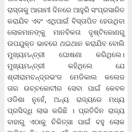
ରାସ୍ତାକୁ ଆଗାମୀ ଦିନରେ ଆହୁରି ସଂପ୍ରସାରିତ
କରାଯିବ ଏବଂ ଏଥିପାଇଁ ବିସ୍ତାପିତ ହେଉଥିବା
ଲୋକମାନଙ୍କୁ ମାନବିକତା ଦୃଷ୍ଟିକୋଣରୁ
ଉପଯୁକ୍ତ ଭାବରେ ଥଇଥାନ କରାଯିବ ବୋଲି
ମୁଖ୍ୟମନ୍ତ୍ରୀ ଘୋଷଣା କରିଥିଲେ।
ମୁଖ୍ୟମନ୍ତ୍ରୀ କହିଥିଲେ ଯେ
ଶ୍ରୀରାମଚନ୍ଦ୍ରଭଂଜ ମେଡିକାଲ କଲେଜ
ତାର ଉଚ୍ଚକୋଟୀର ସେବା ପାଇଁ କେବଳ
ଓଡିଶା ନୁହେଁ, ଅନ୍ୟ ରାଜ୍ୟରେ ମଧ୍ୟ
ପ୍ରସିଦ୍ଧି ଲାଭ କରିଛି । ପ୍ରତିଦିନ ରାଜ୍ୟ
ବାହାରୁ ଏଠାକୁ ଚିକିତ୍ସା ପାଇଁ ବହୁ ଲୋକ