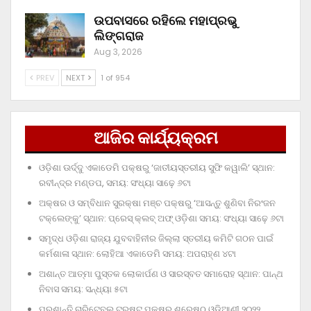
ଉପବାସରେ ରହିଲେ ମହାପ୍ରଭୁ
ଲିଙ୍ଗରାଜ
Aug 3, 2026
PREV
NEXT
1 of 954
ଆଜିର କାର୍ଯ୍ୟକ୍ରମ
ଓଡ଼ିଶା ଊର୍ଦ୍ଦୁ ଏକାଡେମି ପକ୍ଷରୁ ‘ଜାତୀୟସ୍ତରୀୟ ସୁଫି କୱାଲି’ ସ୍ଥାନ:
ରବୀନ୍ଦ୍ର ମଣ୍ଡପ, ସମୟ: ସଂଧ୍ୟା ସାଢ଼େ ୬ଟା
ଅକ୍ଷର ଓ ସମ୍ବିଧାନ ସୁରକ୍ଷା ମଞ୍ଚ ପକ୍ଷରୁ ‘ଆସନ୍ତୁ ଶୁଣିବା ନିରଂଜନ
ଟକ୍‌ଲେଙ୍କୁ’ ସ୍ଥାନ: ପ୍ରେସ୍‌ କ୍ଲବ୍‌ ଅଫ୍‌ ଓଡ଼ିଶା ସମୟ: ସଂଧ୍ୟା ସାଢ଼େ ୬ଟା
ସମୃଦ୍ଧ ଓଡ଼ିଶା ରାଜ୍ୟ ଯୁବବାହିନୀର ଜିଲ୍ଲା ସ୍ତରୀୟ କମିଟି ଗଠନ ପାଇଁ
କର୍ମଶାଳା ସ୍ଥାନ: ଲୋହିଆ ଏକାଡେମି ସମୟ: ଅପରାହ୍‌ଣ ୪ଟା
ଅଶାନ୍ତ ଆତ୍ମା ପୁସ୍ତକ ଲୋକାର୍ପଣ ଓ ସାରସ୍ବତ ସମାରୋହ ସ୍ଥାନ: ପାନ୍ଥ
ନିବାସ ସମୟ: ସନ୍ଧ୍ୟା ୫ଟା
ପ୍ରଶାନ୍ତି ଚାରିଟେବୁଲ୍‌ ଟ୍ରଷ୍ଟ୍‌ ପକ୍ଷରୁ ଶ୍ରେଷ୍ଠ ଓଡ଼ିଆଣୀ ୨୦୨୨