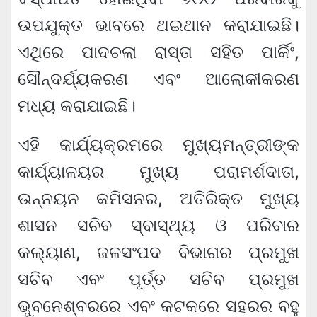
ଉପଯୁକ୍ତ ଭାବରେ ଥଇଥାନ କରାଯାଇଛି।
ଏଥିରେ ପାଦଚଲା ରାସ୍ତା ସହିତ ପାର୍କିଂ,
ସୌନ୍ଦର୍ଯ୍ୟକରଣ ଏବଂ ଆଲୋକୀକରଣ
ମଧ୍ୟ କରାଯାଇଛି।
ଏହି କାର୍ଯ୍ୟକ୍ରମରେ ମୁଖ୍ୟମନ୍ତ୍ରୀଙ୍କ
କାର୍ଯ୍ୟାଳୟର ମୁଖ୍ୟ ପରାମର୍ଶଦାତା,
ଉନ୍ନୟନ କମିସନର, ଅତିରିକ୍ତ ମୁଖ୍ୟ
ଶାସନ ସଚିବ ସ୍ବାସ୍ଥ୍ୟ ଓ ପରିବାର
କଲ୍ୟାଣ, ଜଳସଂପଦ ବିଭାଗର ପ୍ରମୁଖ
ସଚିବ ଏବଂ ପୂର୍ତ୍ତ ସଚିବ ପ୍ରମୁଖ
ଭୁବନେଶ୍ବରରେ ଏବଂ କଟକରେ ସହରର ବହୁ