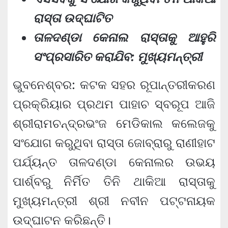
ରାସ୍ତା ଉଦ୍‌ଘାଟିତ
ତାଳଦଣ୍ଡା କେନାଲ ରାସ୍ତାକୁ ଆହୁରି
ସଂପ୍ରସାରିତ କରାଯିବ: ମୁଖ୍ୟମନ୍ତ୍ରୀ
ଭୁବନେଶ୍ବର: କଟକ ସହର ରୂପାନ୍ତରୀକରଣ
ପ୍ରକ୍ରିୟାର ପ୍ରଥମ ପାହାଚ ସ୍ବରୂପ ଆଜି
ଶ୍ରୀରାମଚନ୍ଦ୍ରଭଂଜ ମେଡିକାଲ କଲେଜକୁ
ସଂଯୋଗ କରୁଥିବା ରାସ୍ତା ଜୋବ୍ରାରୁ ରାଣୀହାଟ
ପର୍ଯ୍ୟନ୍ତ ତାଳଦଣ୍ଡା କେନାଲର ଉଭୟ
ପାର୍ଶ୍ବରୁ ନିର୍ମିତ ତିନି ଥାକିଆ ରାସ୍ତାକୁ
ମୁଖ୍ୟମନ୍ତ୍ରୀ ଶ୍ରୀ ନବୀନ ପଟ୍ଟନାୟକ
ଉଦ୍‌ଘାଟନ କରିଛନ୍ତି।