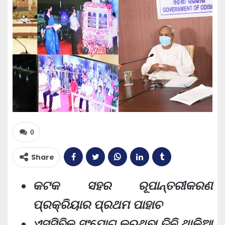
0
Share
କଟକ ସହର ରୂପାନ୍ତରୀକରଣ
ପ୍ରକ୍ରିୟାର ପ୍ରଥମ ପାହାଚ
ଏସସିବିକୁ ସଂଯୋଗ କରୁଥିବା ତିନି ଥାକିଆ