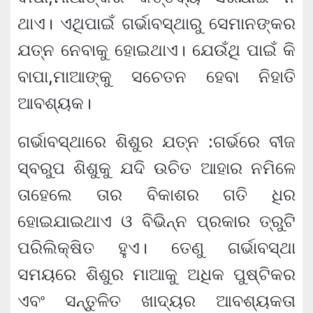
ଥାଏ। ଏଥିପାଇଁ ଗର୍ଭାବସ୍ଥାରୁ ସେମାନଙ୍କର
ଯତ୍ନ ନେବାକୁ ହୋଇଥାଏ। ଯେଉଁଥି ପାଇଁ କି
ବାପା,ମାଆଙ୍କୁ ସଚେତନ ହେବା ନିହାତି
ଆବଶ୍ୟକ।
ଗର୍ଭାବସ୍ଥାରେ ଶିଶୁର ଯତ୍ନ :ଗର୍ଭରେ ବୀଜ
ସ୍ବରୁପ ଶିଶୁକୁ ଯଦି ଉଚିତ ଆହାର ନମିଳେ
ତାହେଲେ ତାର ବିକାଶର ଗତି ଧିର
ହୋଇଯାଇଥାଏ ଓ ବିଭିନ୍ନ ପ୍ରକାର ତ୍ରୁଟି
ପରିଲିକ୍ଷିତ ହୁଏ। ତେଣୁ ଗର୍ଭାବସ୍ଥା
ସମୟରେ ଶିଶୁର ମାଆକୁ ଅଧିକ ପୁଷ୍ଟିକର
ଏବଂ ସନ୍ତୁଳିତ ଖାଦ୍ୟର ଆବଶ୍ୟକତା