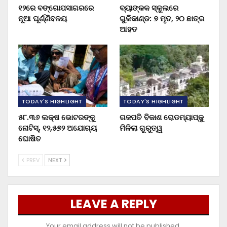
୧୨ରେ ବଙ୍ଗୋପସାଗରରେ
ବ୍ୟାଙ୍କକ ସ୍କୁଲରେ
ନୂଆ ଘୂର୍ଣ୍ଣିବଳୟ
ଗୁଳିକାଣ୍ଡ: ୭ ମୃତ, ୨୦ ଛାତ୍ର
ଆହତ
TODAY'S HIGHLIGHT
TODAY'S HIGHLIGHT
୫୮.୩୬ ଲକ୍ଷ ଭୋଟରଙ୍କୁ
ଗଜପତି ବିକାଶ ରୋଡମ୍ୟାପ୍‌କୁ
ନୋଟିସ୍‌, ୧୨,୫୭୨ ଅଯୋଗ୍ୟ
ମିଳିଲା ଗୁରୁତ୍ୱ
ଘୋଷିତ
PREV
NEXT
LEAVE A REPLY
Your email address will not be published.