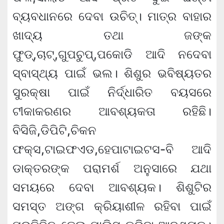
ବ୍ୟବଧାନରେ ଦେବା ଉଚିତ୍। ମାତ୍ର ବାହାର
ଖାଦ୍ୟ ତଥା ଜଙ୍କ
ଫୁଡ୍,ଚାଟ୍,ଗୁପଚୁପ୍,ପକୋଡି ଆଦି ନଦେବା
ସ୍ବାସ୍ଥ୍ୟ ପାଇଁ ଭଲ। ଶିଶୁର ଭବିଷ୍ୟତର
ସୁରକ୍ଷା ପାଇଁ ନିର୍ଦ୍ଧାରିତ ବୟସରେ
ଟୀକାକରଣର ଆବଶ୍ୟକତା ରହିଛି।
ବିସିଜି,ଡିପିଟି,ଚିକନ
ଫକ୍ସ,ଟାଇଫଏଡ,ହେପାଟାଇଟସ-ବି ଆଦି
ଡାକ୍ତରଙ୍କ ପରାମର୍ଶ ଅନୁସାରେ ଯଥା
ସମୟରେ ଦେବା ଆବଶ୍ୟକ। ଶିଶୁଟିର
ସମସ୍ତ ଅଙ୍ଗ କ୍ରିୟାଶୀଳ ରହିବା ପାଇଁ