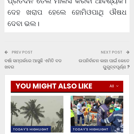
ପ୍ରତିଦିନ ତେଲ ମାଲିସ କରିବା ଆବଶ୍ୟକ।
ଦେହ ଖରାପ ହେଲେ ହୋମିଓପାଥି ଔଷଧ
ଦେବା ଭଲ।
PREV POST
NEXT POST
ବର୍ଷା ସମ୍ପର୍କରେ ଆସୁଛି ଏମିତି ବଡ
ଉପନିର୍ବାଚନ କାହା ପାଇଁ କେତେ
ଖବର
ଗୁୁରୁତ୍ବପୂର୍ଣ୍ଣ ?
YOU MIGHT ALSO LIKE
All
TODAY'S HIGHLIGHT
TODAY'S HIGHLIGHT