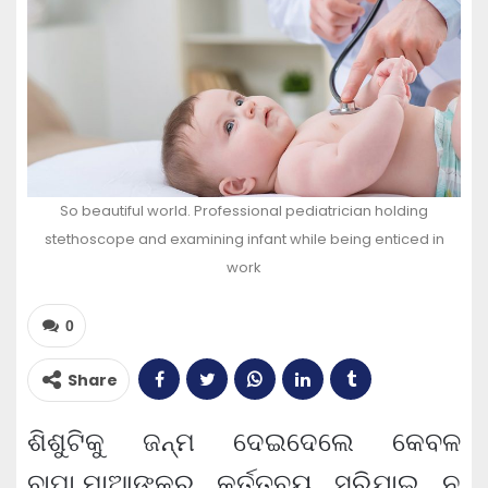
So beautiful world. Professional pediatrician holding
stethoscope and examining infant while being enticed in
work
0
Share
ଶିଶୁଟିକୁ ଜନ୍ମ ଦେଇଦେଲେ କେବଳ
ବାପା,ମାଆଙ୍କର କର୍ତ୍ତବ୍ୟ ସରିଯାଇ ନ