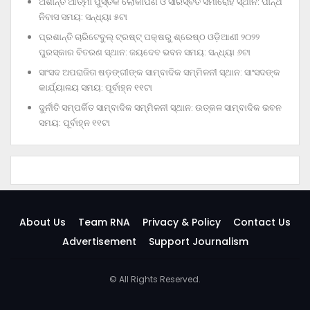
ଅଶାନ୍ତ ଆତ୍ମା ପୁସ୍ତକ ଲୋକାର୍ପଣ ଓ ସାରସ୍ବତ ସମାରୋହ ସ୍ଥାନ: ପାନ୍ଥ
ନିବାସ ସମୟ: ସନ୍ଧ୍ୟା ୫ଟା
ପ୍ରଶାନ୍ତି ଚାରିଟେବୁଲ୍‌ ଟ୍ରଷ୍ଟ୍‌ ପକ୍ଷରୁ ଶ୍ରେଷ୍ଠ ଓଡ଼ିଆଣୀ ୨୦୨୨
ପୁରସ୍କାର ବିତରଣ ସ୍ଥାନ: ଜୟଦେବ ଭବନ ସମୟ: ସନ୍ଧ୍ୟା ୬ଟା
ସାଂସଦ ଅପରାଜିତା ଷଡ଼ଙ୍ଗୀଙ୍କ ସାମ୍ବାଦିକ ସମ୍ମିଳନୀ ସ୍ଥାନ: ସାଂସଦଙ୍କ
କାର୍ଯ୍ୟାଳୟ ସମୟ: ପୂର୍ବାହ୍ନ ୧୧ଟା
ଦୁର୍ନୀତି ସମ୍ପର୍କିତ ସାମ୍ବାଦିକ ସମ୍ମିଳନୀ ସ୍ଥାନ: ଉତ୍କଳ ସାମ୍ବାଦିକ ଭବନ
ସମୟ: ପୂର୍ବାହ୍ନ ୧୧ଟା
About Us
Team RNA
Privacy & Policy
Contact Us
Advertisement
Support Journalism
© All Rights Reserved.