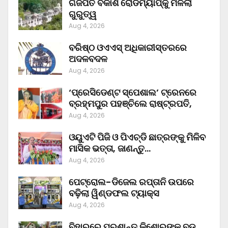
ଗଜପତି ବିକାଶ ରୋଡମ୍ୟାପ୍‌କୁ ମିଳିଲା
ଗୁରୁତ୍ୱ
Aug 4, 2026
ବରିଷ୍ଠ ଓଏଏସ୍‌ ଅଧିକାରୀସ୍ତରରେ
ଅଦଳବଦଳ
Aug 4, 2026
‘ପ୍ରେସିଡେଣ୍ଟ ସ୍ପେଶାଲ’ ଟ୍ରେନରେ
ବ୍ରହ୍ମପୁର ପହଞ୍ଚିଲେ ରାଷ୍ଟ୍ରପତି,
Aug 4, 2026
ଓୟୁଏଟି ପିଜି ଓ ପିଏଚ୍‌ଡି ଛାତ୍ରଙ୍କୁ ମିଳିବ
ମାସିକ ଭତ୍ତା, ଜାଣନ୍ତୁ…
Aug 4, 2026
ପେଟ୍ରୋଲ-ଡିଜେଲ ରପ୍ତାନି ଉପରେ
ବଢ଼ିଲା ୱିଣ୍ଡଫଲ ଟ୍ୟାକ୍ସ
Aug 4, 2026
ବିହାରରେ ପ୍ରଶାନ୍ତ କିଶୋରଙ୍କ ବଡ଼