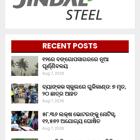
RECENT POSTS
୧୨ରେ ବଙ୍ଗୋପସାଗରରେ ନୂଆ
ଘୂର୍ଣ୍ଣିବଳୟ
Aug 7, 2026
ବ୍ୟାଙ୍କକ ସ୍କୁଲରେ ଗୁଳିକାଣ୍ଡ: ୭ ମୃତ,
୨୦ ଛାତ୍ର ଆହତ
Aug 7, 2026
୫୮.୩୬ ଲକ୍ଷ ଭୋଟରଙ୍କୁ ନୋଟିସ୍‌,
୧୨,୫୭୨ ଅଯୋଗ୍ୟ ଘୋଷିତ
Aug 7, 2026