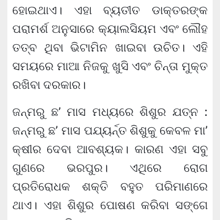
ହୋଇଥାଏ। ଏହା ବ୍ୟତୀତ ଡାକ୍ତରଙ୍କ
ପରାମର୍ଶ ଅନୁସାରେ କ୍ୟାଲସିୟମ ଏବଂ ଲୌହ
ତତ୍ବ ଥିବା ଭିଟାମିନ ଖାଇବା ଉଚିତ। ଏହି
ସମୟରେ ମାଆ ନିଜକୁ ଖୁସି ଏବଂ ଚିନ୍ତା ମୁକ୍ତ
ରଖିବା ଦରକାର।
ଜନ୍ମରୁ ଛ’ ମାସ ମଧ୍ୟରେ ଶିଶୁର ଯତ୍ନ :
ଜନ୍ମରୁ ଛ’ ମାସ ପଯ୍ୟର୍ନ୍ତ ଶିଶୁକୁ କେବଳ ମା’
କ୍ଷୀର ଦେବା ଆବଶ୍ୟକ। କାରଣ ଏହା ସବୁ
ଗୁଣରେ ଭରପୁର। ଏଥିରେ ରୋଗ
ପ୍ରତିରୋଧକ ଶକ୍ତି ବହୁତ ପରିମାଣରେ
ଥାଏ। ଏହା ଶିଶୁର ପୋଷଣ କରିବା ସଙ୍ଗେ