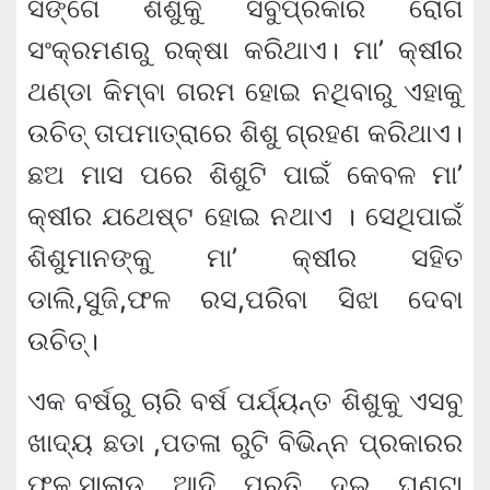
ସ‌ଙ୍ଗେ ଶିଶୁକୁ ସବୁପ୍ରକାର ରୋଗ
ସଂକ୍ରମଣରୁ ରକ୍ଷା କରିଥାଏ। ମା’ କ୍ଷୀର
ଥଣ୍ଡା କିମ୍ବା ଗରମ ହୋଇ ନଥିବାରୁ ଏହାକୁ
ଉଚିତ୍ ତାପମାତ୍ରାରେ ଶିଶୁ ଗ୍ରହଣ କରିଥାଏ।
ଛଅ ମାସ ପରେ ଶିଶୁଟି ପାଇଁ କେବଳ ମା’
କ୍ଷୀର ଯଥେଷ୍ଟ ହୋଇ ନଥାଏ । ସେଥିପାଇଁ
ଶିଶୁମାନଙ୍କୁ ମା’ କ୍ଷୀର ସହିତ
ଡାଲି,ସୁଜି,ଫଳ ରସ,ପରିବା ସିଝା ଦେବା
ଉଚିତ୍।
ଏକ ବର୍ଷରୁ ଚାରି ବର୍ଷ ପର୍ଯ୍ୟନ୍ତ ଶିଶୁକୁ ଏସବୁ
ଖାଦ୍ୟ ଛଡା ,ପତଳା ରୁଟି ବିଭିନ୍ନ ପ୍ରକାରର
ଫଳ,ସାଲାଡ ଆଦି ପ୍ରତି ଦୁଇ ଘଣ୍ଟା