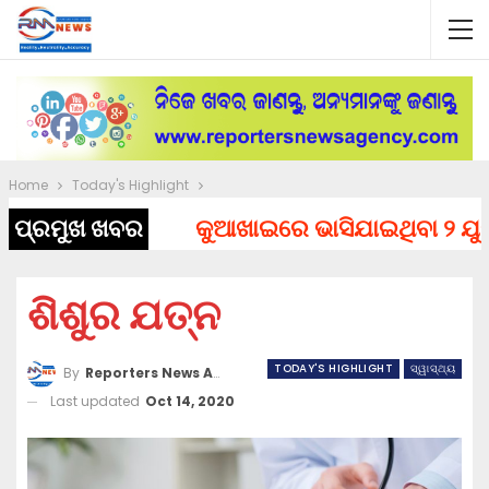
Home
Today's Highlight
ପ୍ରମୁଖ ଖବର
କୁଆଖାଇରେ ଭାସିଯାଇଥିବା ୨ ଯୁବକ
ଶିଶୁର ଯତ୍ନ
TODAY'S HIGHLIGHT
ସ୍ୱାସ୍ଥ୍ୟ
By
Reporters News Agency
Last updated
Oct 14, 2020