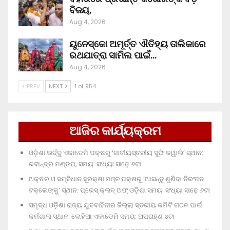
ବିଜୟ,
Aug 4, 2026
ୟୁନେସ୍କୋ ଅମୂର୍ତ୍ତ ଐତିହ୍ୟ ତାଲିକାରେ
ରଥଯାତ୍ରା ସାମିଲ ପାଇଁ…
Aug 4, 2026
PREV
NEXT
1 of 954
ଆଜିର କାର୍ଯ୍ୟକ୍ରମ
ଓଡ଼ିଶା ଊର୍ଦ୍ଦୁ ଏକାଡେମି ପକ୍ଷରୁ ‘ଜାତୀୟସ୍ତରୀୟ ସୁଫି କୱାଲି’ ସ୍ଥାନ:
ରବୀନ୍ଦ୍ର ମଣ୍ଡପ, ସମୟ: ସଂଧ୍ୟା ସାଢ଼େ ୬ଟା
ଅକ୍ଷର ଓ ସମ୍ବିଧାନ ସୁରକ୍ଷା ମଞ୍ଚ ପକ୍ଷରୁ ‘ଆସନ୍ତୁ ଶୁଣିବା ନିରଂଜନ
ଟକ୍‌ଲେଙ୍କୁ’ ସ୍ଥାନ: ପ୍ରେସ୍‌ କ୍ଲବ୍‌ ଅଫ୍‌ ଓଡ଼ିଶା ସମୟ: ସଂଧ୍ୟା ସାଢ଼େ ୬ଟା
ସମୃଦ୍ଧ ଓଡ଼ିଶା ରାଜ୍ୟ ଯୁବବାହିନୀର ଜିଲ୍ଲା ସ୍ତରୀୟ କମିଟି ଗଠନ ପାଇଁ
କର୍ମଶାଳା ସ୍ଥାନ: ଲୋହିଆ ଏକାଡେମି ସମୟ: ଅପରାହ୍‌ଣ ୪ଟା