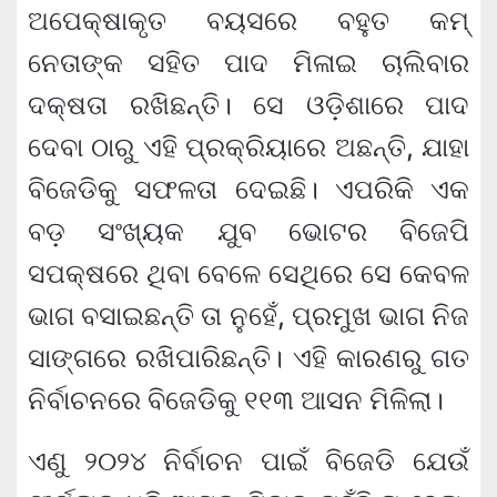
ଅପେକ୍ଷାକୃତ ବୟସରେ ବହୁତ କମ୍
ନେତାଙ୍କ ସହିତ ପାଦ ମିଳାଇ ଚାଲିବାର
ଦକ୍ଷତା ରଖିଛନ୍ତି। ସେ ଓଡ଼ିଶାରେ ପାଦ
ଦେବା ଠାରୁ ଏହି ପ୍ରକ୍ରିୟାରେ ଅଛନ୍ତି, ଯାହା
ବିଜେଡିକୁ ସଫଳତା ଦେଇଛି। ଏପରିକି ଏକ
ବଡ଼ ସଂଖ୍ୟକ ଯୁବ ଭୋଟର ବିଜେପି
ସପକ୍ଷରେ ଥିବା ବେଳେ ସେଥିରେ ସେ କେବଳ
ଭାଗ ବସାଇଛନ୍ତି ତା ନୁହେଁ, ପ୍ରମୁଖ ଭାଗ ନିଜ
ସାଙ୍ଗରେ ରଖିପାରିଛନ୍ତି। ଏହି କାରଣରୁ ଗତ
ନିର୍ବାଚନରେ ବିଜେଡିକୁ ୧୧୩ ଆସନ ମିଳିଲା।
ଏଣୁ ୨୦୨୪ ନିର୍ବାଚନ ପାଇଁ ବିଜେଡି ଯେଉଁ