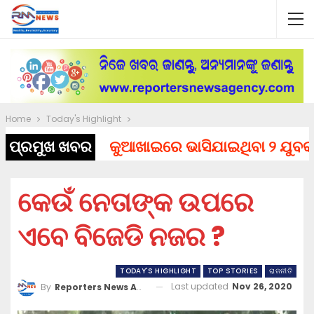
Home
Today's Highlight
ପ୍ରମୁଖ ଖବର
କୁଆଖାଇରେ ଭାସିଯାଇଥିବା ୨ ଯୁବକଙ୍କ
କେଉଁ ନେତାଙ୍କ ଉପରେ
ଏବେ ବିଜେଡି ନଜର ?
TODAY'S HIGHLIGHT
TOP STORIES
ରାଜନୀତି
Last updated
Nov 26, 2020
By
Reporters News Agency