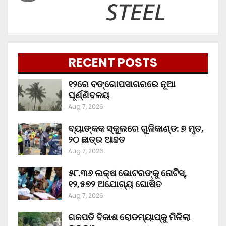
RECENT POSTS
୧୨ରେ ବଙ୍ଗୋପସାଗରରେ ନୂଆ
ଘୂର୍ଣ୍ଣିବଳୟ
Aug 7, 2026
ବ୍ୟାଙ୍କକ ସ୍କୁଲରେ ଗୁଳିକାଣ୍ଡ: ୭ ମୃତ,
୨୦ ଛାତ୍ର ଆହତ
Aug 7, 2026
୫୮.୩୬ ଲକ୍ଷ ଭୋଟରଙ୍କୁ ନୋଟିସ୍‌,
୧୨,୫୭୨ ଅଯୋଗ୍ୟ ଘୋଷିତ
Aug 7, 2026
ଗଜପତି ବିକାଶ ରୋଡମ୍ୟାପ୍‌କୁ ମିଳିଲା