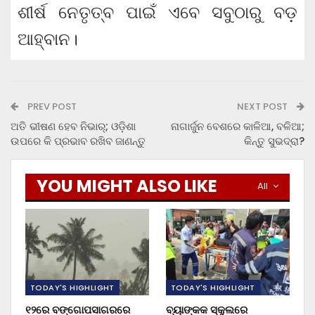
ଶୀର୍ଷ ନେତୃତ୍ବ ପାଇଁ ଏବେ ସବୁଠାରୁ ବଡ଼
ଆହ୍ବାନ।
PREV POST
NEXT POST
ଅତି ଭୀଷଣ ହେବ ନିଭାର୍‌; ଓଡ଼ିଶା
ନାଗାର୍ଜୁନ ବେଶରେ କାଳିଆ, ବଳିଆ;
ଉପରେ କି ପ୍ରଭାବ ରଖିବ ଜାଣନ୍ତୁ
କିନ୍ତୁ ସୁଭଦ୍ରା?
YOU MIGHT ALSO LIKE
All
TODAY'S HIGHLIGHT
TODAY'S HIGHLIGHT
୧୨ରେ ବଙ୍ଗୋପସାଗରରେ
ବ୍ୟାଙ୍କକ ସ୍କୁଲରେ