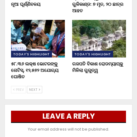
ନୂଆ ଘୂର୍ଣ୍ଣିବଳୟ
ଗୁଳିକାଣ୍ଡ: ୭ ମୃତ, ୨୦ ଛାତ୍ର
ଆହତ
TODAY'S HIGHLIGHT
TODAY'S HIGHLIGHT
୫୮.୩୬ ଲକ୍ଷ ଭୋଟରଙ୍କୁ
ଗଜପତି ବିକାଶ ରୋଡମ୍ୟାପ୍‌କୁ
ନୋଟିସ୍‌, ୧୨,୫୭୨ ଅଯୋଗ୍ୟ
ମିଳିଲା ଗୁରୁତ୍ୱ
ଘୋଷିତ
PREV
NEXT
LEAVE A REPLY
Your email address will not be published.