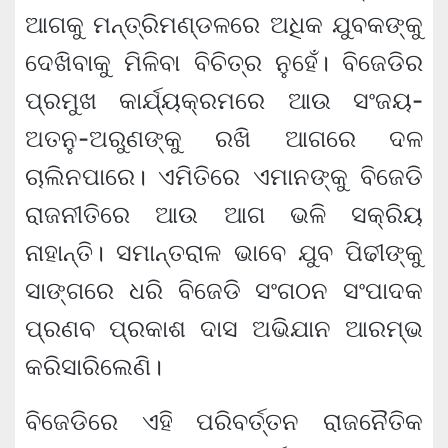
ଆଗକୁ ମନ୍ତ୍ରିମଣ୍ଡଳରେ ଅଧିକ ଯୁବକଙ୍କୁ
ଦେଖିବାକୁ ମିଳିବା ବିଚିତ୍ର ନୁହେଁ। ବିଜେଡିର
ପ୍ରମୁଖ କାର୍ଯ୍ୟକ୍ରମରେ ଆଉ ସଂଜୟ-
ଅତନୁ-ଅରୁଣଙ୍କୁ ରଖି ଆଗରେ ଦଳ
ଚାଲିନପାରେ। ଏମିତିରେ ଏମାନଙ୍କୁ ବିଜେଡି
ରାଜନୀତିରେ ଆଉ ଆଗ ଭଳି ସକ୍ରିୟ
ନାହାନ୍ତି। ସମାନ୍ତରାଳ ଭାବେ ଯୁବ ପିଢୀଙ୍କୁ
ସାଙ୍ଗରେ ଧରି ବିଜେଡି ସଂଗଠନ ସଂପାଦକ
ପ୍ରଣବ ପ୍ରକାଶ ଦାସ ଅଭିଯାନ ଆରମ୍ଭ
କରିସାରିଲେଣି।
ବିଜେଡିରେ ଏହି ପରିବର୍ତ୍ତନ ରାଜନୈତିକ