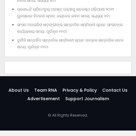
ନିବାସ ସମୟ: ସନ୍ଧ୍ୟା ୫ଟା
ପ୍ରଶାନ୍ତି ଚାରିଟେବୁଲ୍‌ ଟ୍ରଷ୍ଟ୍‌ ପକ୍ଷରୁ ଶ୍ରେଷ୍ଠ ଓଡ଼ିଆଣୀ ୨୦୨୨
ପୁରସ୍କାର ବିତରଣ ସ୍ଥାନ: ଜୟଦେବ ଭବନ ସମୟ: ସନ୍ଧ୍ୟା ୬ଟା
ସାଂସଦ ଅପରାଜିତା ଷଡ଼ଙ୍ଗୀଙ୍କ ସାମ୍ବାଦିକ ସମ୍ମିଳନୀ ସ୍ଥାନ: ସାଂସଦଙ୍କ
କାର୍ଯ୍ୟାଳୟ ସମୟ: ପୂର୍ବାହ୍ନ ୧୧ଟା
ଦୁର୍ନୀତି ସମ୍ପର୍କିତ ସାମ୍ବାଦିକ ସମ୍ମିଳନୀ ସ୍ଥାନ: ଉତ୍କଳ ସାମ୍ବାଦିକ ଭବନ
ସମୟ: ପୂର୍ବାହ୍ନ ୧୧ଟା
About Us
Team RNA
Privacy & Policy
Contact Us
Advertisement
Support Journalism
© All Rights Reserved.