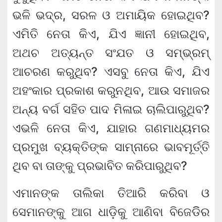
ଭଳି ଭଦ୍ର, ସରଳ ଓ ଅମାୟିକ ହୋଇଥିବ?
ଏମିତି ନେତା କିଏ, ଯିଏ ଜ୍ଞାନୀ ହୋଇଥିବ,
ଅଥଚ ଅତ୍ୟନ୍ତ ସଂଯତ ଓ ସମ୍ଭ୍ରମ୍
ଆଚରଣ କରୁଥିବ? ଏସବୁ ନେତା କିଏ, ଯିଏ
ଅହଂକାର ପ୍ରକାଶ କରୁନଥିବ, ଆଉ ସମାଜର
ଅନ୍ୟ ବର୍ଗ ସହିତ ପାଦ ମିଳାଇ ଚାଲିପାରୁଥିବ?
ଏଭଳି ନେତା କିଏ, ଯାହାର ଗଣମାଧ୍ୟମର
ପ୍ରମୁଖ ବ୍ୟକ୍ତିଙ୍କ ସାମ୍ନାରେ ଭାବମୂର୍ତ୍ତି
ଥିବ ବା ତାଙ୍କୁ ପ୍ରଭାବିତ କରିପାରୁଥିବ?
ଏମାନଙ୍କ ତାଲିକା ତିଆରି କରିବା ଓ
ସେମାନଙ୍କୁ ଆଗ ଧାଡ଼ିକୁ ଆଣିବା ବିଜେଡିିର