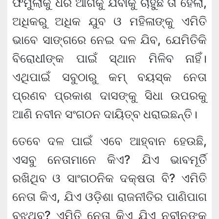
ଫର୍ମୁଲାକୁ ଧରି ଆଗକୁ ଯିବାକୁ ଚାହୁଁଛି ତା ହେଲା,
ଅଧିକରୁ ଅଧିକ ଯୁବ ଓ ମହିଳାଙ୍କୁ ଏମିତି
ଭାବେ ସାଙ୍ଗରେ ନେଇ ଦଳ ଯିବ, ଯେମିତିକି
ବିରୋଧୀଙ୍କ ପାଇଁ ସ୍ଥାନ ମିଳିବ ନାହିଁ।
ଏଥିପାଇଁ ସବୁଠାରୁ କମ୍ ବୟସ୍କ ନେତା
ପ୍ରଣବ ପ୍ରକାଶ ଦାସଙ୍କୁ ସିଧା ଉପରକୁ
ଆଣି ନବୀନ ସଂଗଠନ ଦାୟିତ୍ବ ଧରାଇଛନ୍ତି।
ତେବେ ଦଳ ପାଇଁ ଏବେ ଆହ୍ବାନ ହେଉଛି,
ଏସବୁ ନେତାମାନେ କିଏ? ଯିଏ ଭାବମୂର୍ତି
ରଖିଥିବ ଓ ସାଂଗଠନିକ ଦକ୍ଷତା ବି? ଏମିତି
ନେତା କିଏ, ଯିଏ ଓଡ଼ିଶା ରାଜନୀତିର ପାଣିପାଗ
ବୁଝୁଥିବ? ଏମିତି ନେତା କିଏ ଯିଏ ନବୀନଙ୍କ