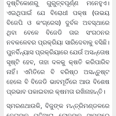
ଦୃଷ୍ଟିକୋଣରୁ ଗୁରୁତ୍ବପୂର୍ଣ୍ଣ ମନେହୁଏ।
ଏଇଥିପାଇଁ ଯେ ବିରୋଧୀ ପକ୍ଷ (ଉଭୟ
ବିଜେପି ଓ କଂଗ୍ରେସ) ଦୁର୍ବଳ ଅବସ୍ଥାରେ
ଥିବା ବେଳେ ବିଜେଡି ତାର ସଂଗଠନର
ନବକଳେବର ପ୍ରକ୍ରିୟା ସାରିଦେବାକୁ ବସିଛି।
ପୁନର୍ବିନ୍ୟାସ ପ୍ରକ୍ରିୟାରେ ଯେଉଁ ଅସନ୍ତୋଷ
ସୃଷ୍ଟି ହେବ, ତାହା ଦଳକୁ କ୍ଷତି କରିପାରିବ
ନାହିଁ। ଏମିତିରେ ବି ବରିଷ୍ଠ ଅସନ୍ତୁଷ୍ଟ
ହେଲେ ବି ବିଜେଡି ଭାବମୂର୍ତିରେ ଆଉ ବିଶେଷ
ପ୍ରଭାବ ପକାଇବାର କ୍ଷମତା ରଖିନାହାନ୍ତି।
ସ୍ମରଣଥାଉକି, ବିଜୁଙ୍କ ମନ୍ତ୍ରିମଣ୍ଡଳରେ
ନେତାଙ୍କ ପତିଆରା ଲୋକଙ୍କ ସାମ୍ନାରେ