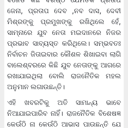
ଜେନା, ପ୍ରତାପ ଦେବ ,ନବ ଦାସ, ଦେବୀ
ମିଶ୍ରଙ୍କୁ ପ୍ରମୁଖଙ୍କୁ ରଖିଥିଲେ ହେଁ,
ସାମ୍ନାରେ ଯୁବ ନେତା ମଇଦାନରେ ନିଜର
ପ୍ରଭାବ ସାବ୍ୟସ୍ତ କରିଥିଲେ। ସମ୍ଭବତଃ
ନିର୍ବାଚନ ଜିତାଇବାର କୌଶଳ ଶିଖାଇବା ଲାଗି
ବାଲେଶ୍ବରରେ କିଛି ଯୁବ ନେତାଙ୍କୁ ଆଗରେ
ରଖାଯାଇଥିଲା ବୋଲି ରାଜନୈତିକ ମହଲ
ଅନୁମାନ ଲଗାଉଛନ୍ତି।
ଏହି ଖବରଟିକୁ ଅତି ସାମାନ୍ୟ ଭାବେ
ନିଆଯାଇପାରିବ ନାହିଁ। ରାଜନୈତିକ ବିଶେଷଜ୍ଞ
କେଉଁଠି ନା କେଉଁଠି ଆଭାସ ପାଉଛନ୍ତି ଯେ