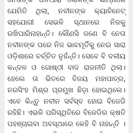
ଯେମିତି ଥିଲା, ନବୀନଙ୍କ କ୍ୟାବିନେଟ୍
ସହଯୋଗୀ ସେଭଳି ସ୍ଥାନରେ ନିଜକୁ
ରଖିପାରିନାହାନ୍ତି। କୌଣସି ଜଣେ ବି ନେତା
ନବୀନଙ୍କ ପରେ ନିଜ ଭାବମୂର୍ତିକୁ ନେଇ ସାରା
ଓଡ଼ିଶାରେ ଚର୍ଚ୍ଚିତ ନୁହଁନ୍ତି। ସେବେ ବି ଦଳୀୟ
କନ୍ଦଳ ଓ ଗୋଷ୍ଠୀ ବାଦ ରାଜନୀତି ଥିଲା।
ହେଲେ ତା ଭିତରେ ବିଜୟ ମହାପାତ୍ର,
ନରସିଂହ ମିଶ୍ର ପ୍ରମୁଖ ଛିଡ଼ା ହୋଇଥିଲେ।
ଏବେ କିନ୍ତୁ ନବୀନ ସର୍ବସ୍ବ ହୋଇ ବିଜେଡି
ରହିଛି। ଏଭଳି ପରିସ୍ଥିତିରେ ବିଜେଡିର କ୍ଷତି
ପହଞ୍ଚାଇବା ଅବସ୍ଥାରେ କେହି ବି ନାହାନ୍ତି ।