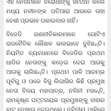
ଏହି ନେତାମାନେ ବିରୋଧୀଙ୍କୁ ସମର୍ଥନ କଲେ
ମଧ୍ୟ ନବୀନଙ୍କ ପତିଆରା ଆଗରେ ତାହା
ବେଶୀ ପ୍ରଭାବ ପକାଇବାର ନାହିଁ।
ବିଜେଡି ରଣନୀତିକାରମାନେ ଗୋଟିଏ
ରାଜନୈତିକ କୌଶଳ ଭଲଭାବେ ବୁଝିଛନ୍ତି।
ନିୟମିତ ବ୍ୟବଧାନରେ ବିଜେଡିର ପ୍ରଥମ
ଧାଡିର ନେତାଙ୍କୁ କଡ଼େଇ ଦେଇ ଆଗକୁ
ଆଗକୁ ଚାଲିଛନ୍ତି। ପ୍ରଥମ ପାଳି ଆରମ୍ଭ
ପୂର୍ବରୁ ଓ ପରେ ବିଜୁ ଲିଗାସିର କିଛି ପ୍ରମୁଖ
ନେତା ବିଜୟ ମହାପାତ୍ର, ନଳିନୀ ମହାନ୍ତି,
ରାମକୃଷ୍ଣ ପଟ୍ଟନାୟକ ପ୍ରମୁଖଙ୍କୁ ବାହାର
ବାଟ ଦେଖାଇ ଦେଇଥିଲେ। ଦ୍ବିତୀୟ ପାଳିରେ