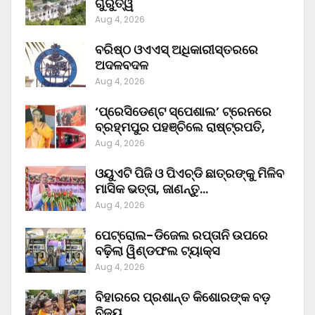
ଗୁରୁତ୍ୱ
Aug 4, 2026
ବରିଷ୍ଠ ଓଏଏସ୍‌ ଅଧିକାରୀସ୍ତରରେ
ଅଦଳବଦଳ
Aug 4, 2026
‘ପ୍ରେସିଡେଣ୍ଟ ସ୍ପେଶାଲ’ ଟ୍ରେନରେ
ବ୍ରହ୍ମପୁର ପହଞ୍ଚିଲେ ରାଷ୍ଟ୍ରପତି,
Aug 4, 2026
ଓୟୁଏଟି ପିଜି ଓ ପିଏଚ୍‌ଡି ଛାତ୍ରଙ୍କୁ ମିଳିବ
ମାସିକ ଭତ୍ତା, ଜାଣନ୍ତୁ…
Aug 4, 2026
ପେଟ୍ରୋଲ-ଡିଜେଲ ରପ୍ତାନି ଉପରେ
ବଢ଼ିଲା ୱିଣ୍ଡଫଲ ଟ୍ୟାକ୍ସ
Aug 4, 2026
ବିହାରରେ ପ୍ରଶାନ୍ତ କିଶୋରଙ୍କ ବଡ଼
ବିଜୟ,