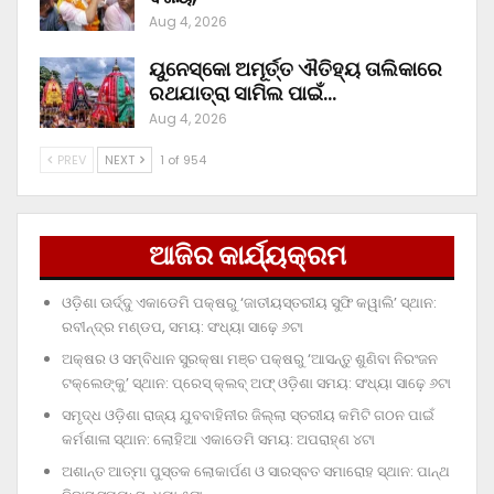
Aug 4, 2026
ୟୁନେସ୍କୋ ଅମୂର୍ତ୍ତ ଐତିହ୍ୟ ତାଲିକାରେ
ରଥଯାତ୍ରା ସାମିଲ ପାଇଁ…
Aug 4, 2026
PREV
NEXT
1 of 954
ଆଜିର କାର୍ଯ୍ୟକ୍ରମ
ଓଡ଼ିଶା ଊର୍ଦ୍ଦୁ ଏକାଡେମି ପକ୍ଷରୁ ‘ଜାତୀୟସ୍ତରୀୟ ସୁଫି କୱାଲି’ ସ୍ଥାନ:
ରବୀନ୍ଦ୍ର ମଣ୍ଡପ, ସମୟ: ସଂଧ୍ୟା ସାଢ଼େ ୬ଟା
ଅକ୍ଷର ଓ ସମ୍ବିଧାନ ସୁରକ୍ଷା ମଞ୍ଚ ପକ୍ଷରୁ ‘ଆସନ୍ତୁ ଶୁଣିବା ନିରଂଜନ
ଟକ୍‌ଲେଙ୍କୁ’ ସ୍ଥାନ: ପ୍ରେସ୍‌ କ୍ଲବ୍‌ ଅଫ୍‌ ଓଡ଼ିଶା ସମୟ: ସଂଧ୍ୟା ସାଢ଼େ ୬ଟା
ସମୃଦ୍ଧ ଓଡ଼ିଶା ରାଜ୍ୟ ଯୁବବାହିନୀର ଜିଲ୍ଲା ସ୍ତରୀୟ କମିଟି ଗଠନ ପାଇଁ
କର୍ମଶାଳା ସ୍ଥାନ: ଲୋହିଆ ଏକାଡେମି ସମୟ: ଅପରାହ୍‌ଣ ୪ଟା
ଅଶାନ୍ତ ଆତ୍ମା ପୁସ୍ତକ ଲୋକାର୍ପଣ ଓ ସାରସ୍ବତ ସମାରୋହ ସ୍ଥାନ: ପାନ୍ଥ