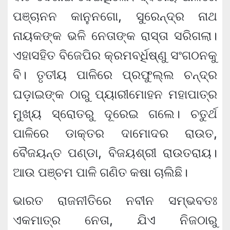
ପଞ୍ଚାନନ କାନୁନଗୋ, ସୁରେନ୍ଦ୍ର ନାଥ
ନାୟକଙ୍କ ଭଳି ନେତାଙ୍କ ରାସ୍ତା ସରିଗଲା।
ଏହାସହିତ ବିଜେପିର କ୍ରମବର୍ଧିଷ୍ଣୁ ସଂଗଠନକୁ
ବି। ତୃତୀୟ ପାଳିରେ ପ୍ରଫୁଲ୍ଲ ଚନ୍ଦ୍ର
ଘଡ଼ାଇଙ୍କ ଠାରୁ ପ୍ୟାରୀମୋହନ ମହାପାତ୍ର
ମୁଖ୍ୟ ସ୍ରୋତରୁ ଦୂରେଇ ଗଲେ। ଚତୁର୍ଥ
ପାଳିରେ ଡାକ୍ତର ଦାମୋଦର ରାଉତ,
ବୈଜୟନ୍ତ ପଣ୍ଡା, ବିଜୟଶ୍ରୀ ରାଉତରାୟ।
ଆଉ ପଞ୍ଚମ ପାଳି ଗଣିତ କଷା ଚାଲିଛି।
ଭାରତ ରାଜନୀତିରେ ନବୀନ ସମ୍ଭବତଃ
ଏକମାତ୍ର ନେତା, ଯିଏ ନିଜଠାରୁ