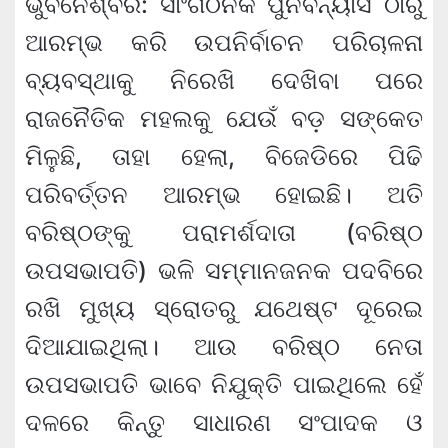
ଭୁବନେଶ୍ବର: ସାଂଗଠନିକ ପୁନର୍ବିନ୍ୟାସ ଠାରୁ
ଆରମ୍ଭ କରି ଉପନିର୍ବାଚନ ପରିଚାଳନା
ବ୍ୟବସ୍ଥାକୁ ନିରେଖି ଦେଖିବା ପରେ
ରାଜନୈତିକ ମହଲକୁ ଯେଉଁ ବଡ଼ ସଙ୍କେତ
ମିଳୁଛି, ତାହା ହେଲା, ବିଜେଡିରେ ପିଢି
ପରିବର୍ତ୍ତନ ଆରମ୍ଭ ହୋଇଛି। ଅତି
ବରିଷ୍ଠଙ୍କୁ ପରାମର୍ଶଦାତା (ବରିଷ୍ଠ
ଉପସଭାପତି) ଭଳି ସମ୍ମାନଜନକ ପଦବିରେ
ରଖି ମୁଖ୍ୟ ସ୍ରୋତରୁ ଯଥେଷ୍ଟ ଦୂରେଇ
ଦିଆଯାଇଥିଲା। ଆଉ ବରିଷ୍ଠ ନେତା
ଉପସଭାପତି ଭାବେ ନିଯୁକ୍ତି ପାଇଥିଲେ ହେଁ
ଦଳରେ କିନ୍ତୁ ସାଧାରଣ ସଂପାଦକ ଓ