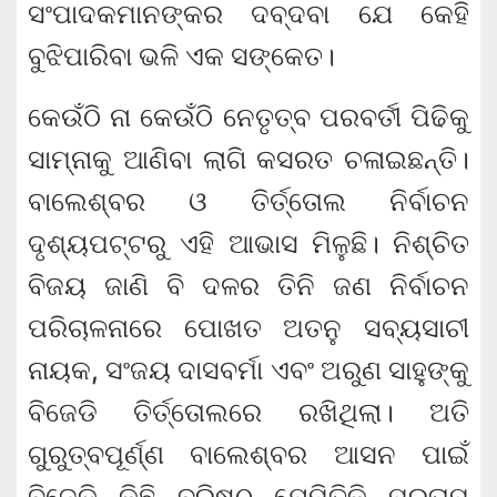
ସଂପାଦକମାନଙ୍କର ଦବ୍‌ଦବା ଯେ କେହି
ବୁଝିପାରିବା ଭଳି ଏକ ସଙ୍କେତ।
କେଉଁଠି ନା କେଉଁଠି ନେତୃତ୍ବ ପରବର୍ତୀ ପିଢିକୁ
ସାମ୍ନାକୁ ଆଣିବା ଲାଗି କସରତ ଚଳାଇଛନ୍ତି।
ବାଲେଶ୍ବର ଓ ତିର୍ତ୍ତୋଲ ନିର୍ବାଚନ
ଦୃଶ୍ୟପଟ୍ଟରୁ ଏହି ଆଭାସ ମିଳୁଛି। ନିଶ୍ଚିତ
ବିଜୟ ଜାଣି ବି ଦଳର ତିନି ଜଣ ନିର୍ବାଚନ
ପରିଚାଳନାରେ ପୋଖତ ଅତନୁ ସବ୍ୟସାଚୀ
ନାୟକ, ସଂଜୟ ଦାସବର୍ମା ଏବଂ ଅରୁଣ ସାହୁଙ୍କୁ
ବିଜେଡି ତିର୍ତ୍ତୋଲରେ ରଖିଥିଲା। ଅତି
ଗୁରୁତ୍ବପୂର୍ଣ୍ଣ ବାଲେଶ୍ବର ଆସନ ପାଇଁ
ବିଜେଡି କିଛି ବରିଷ୍ଠ ଯେମିତିକି ପ୍ରତାପ