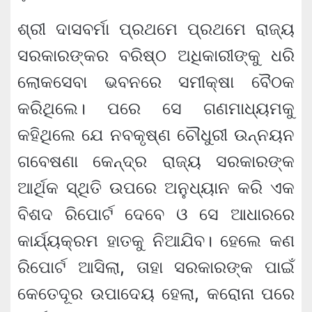
ଶ୍ରୀ ଦାସବର୍ମା ପ୍ରଥମେ ପ୍ରଥମେ ରାଜ୍ୟ
ସରକାରଙ୍କର ବରିଷ୍ଠ ଅଧିକାରୀଙ୍କୁ ଧରି
ଲୋକସେବା ଭବନରେ ସମୀକ୍ଷା ବୈଠକ
କରିଥିଲେ। ପରେ ସେ ଗଣମାଧ୍ୟମକୁ
କହିଥିଲେ ଯେ ନବକୃଷ୍ଣ ଚୌଧୁରୀ ଉନ୍ନୟନ
ଗବେଷଣା କେନ୍ଦ୍ର ରାଜ୍ୟ ସରକାରଙ୍କ
ଆର୍ଥିକ ସ୍ଥିତି ଉପରେ ଅନୁଧ୍ୟାନ କରି ଏକ
ବିଶଦ ରିପୋର୍ଟ ଦେବେ ଓ ସେ ଆଧାରରେ
କାର୍ଯ୍ୟକ୍ରମ ହାତକୁ ନିଆଯିବ। ହେଲେ କଣ
ରିପୋର୍ଟ ଆସିଲା, ତାହା ସରକାରଙ୍କ ପାଇଁ
କେତେଦୂର ଉପାଦେୟ ହେଲା, କରୋନା ପରେ