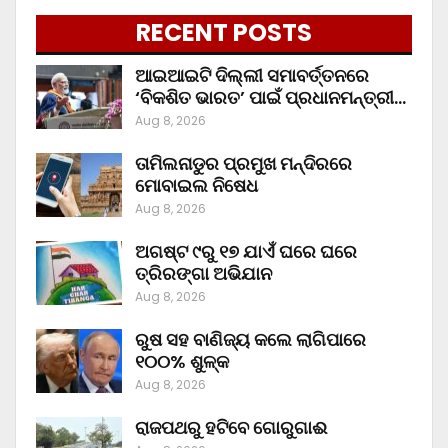
RECENT POSTS
ଆଇଆଇଟି ଦିଲ୍ଲୀ ସମାବର୍ତ୍ତନରେ
‘ବିକଶିତ ଭାରତ’ ପାଇଁ ପ୍ରଧାନମନ୍ତ୍ରୀ…
Aug 8, 2026
ତାମିଲନାଡୁର ପ୍ରମୁଖ ମନ୍ଦିରରେ
ମୋବାଇଲ ନିଷେଧ
Aug 8, 2026
ଅଗଷ୍ଟ ୯ରୁ ୧୭ ଯାଏଁ ଘରେ ଘରେ
ତ୍ରିରଙ୍ଗା ଅଭିଯାନ
Aug 8, 2026
ରୁଷ ସହ ବାଣିଜ୍ୟ କଲେ ଲାଗିପାରେ
୧୦୦% ଶୁଳ୍କ
Aug 8, 2026
ରାଜପଥରୁ ହଟିବେ ଗୋରୁଗାଈ