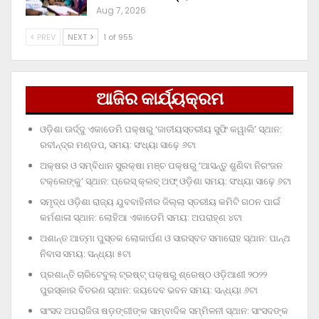
Aug 7, 2026
PREV
NEXT
1 of 955
ଆଜିର କାର୍ଯ୍ୟକ୍ରମ
ଓଡ଼ିଶା ଊର୍ଦ୍ଦୁ ଏକାଡେମି ପକ୍ଷରୁ ‘ଜାତୀୟସ୍ତରୀୟ ସୁଫି କୱାଲି’ ସ୍ଥାନ:
ରବୀନ୍ଦ୍ର ମଣ୍ଡପ, ସମୟ: ସଂଧ୍ୟା ସାଢ଼େ ୬ଟା
ଅକ୍ଷର ଓ ସମ୍ବିଧାନ ସୁରକ୍ଷା ମଞ୍ଚ ପକ୍ଷରୁ ‘ଆସନ୍ତୁ ଶୁଣିବା ନିରଂଜନ
ଟକ୍‌ଲେଙ୍କୁ’ ସ୍ଥାନ: ପ୍ରେସ୍‌ କ୍ଲବ୍‌ ଅଫ୍‌ ଓଡ଼ିଶା ସମୟ: ସଂଧ୍ୟା ସାଢ଼େ ୬ଟା
ସମୃଦ୍ଧ ଓଡ଼ିଶା ରାଜ୍ୟ ଯୁବବାହିନୀର ଜିଲ୍ଲା ସ୍ତରୀୟ କମିଟି ଗଠନ ପାଇଁ
କର୍ମଶାଳା ସ୍ଥାନ: ଲୋହିଆ ଏକାଡେମି ସମୟ: ଅପରାହ୍‌ଣ ୪ଟା
ଅଶାନ୍ତ ଆତ୍ମା ପୁସ୍ତକ ଲୋକାର୍ପଣ ଓ ସାରସ୍ବତ ସମାରୋହ ସ୍ଥାନ: ପାନ୍ଥ
ନିବାସ ସମୟ: ସନ୍ଧ୍ୟା ୫ଟା
ପ୍ରଶାନ୍ତି ଚାରିଟେବୁଲ୍‌ ଟ୍ରଷ୍ଟ୍‌ ପକ୍ଷରୁ ଶ୍ରେଷ୍ଠ ଓଡ଼ିଆଣୀ ୨୦୨୨
ପୁରସ୍କାର ବିତରଣ ସ୍ଥାନ: ଜୟଦେବ ଭବନ ସମୟ: ସନ୍ଧ୍ୟା ୬ଟା
ସାଂସଦ ଅପରାଜିତା ଷଡ଼ଙ୍ଗୀଙ୍କ ସାମ୍ବାଦିକ ସମ୍ମିଳନୀ ସ୍ଥାନ: ସାଂସଦଙ୍କ