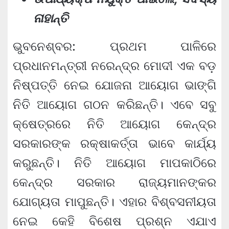
ନାହାନ୍ତି
ଭୁବନେଶ୍ବର: ପ୍ରଥମ ପାଳିରେ
ପ୍ରଧାନମନ୍ତ୍ରୀ ନରେନ୍ଦ୍ର ମୋଦୀ ଏକ ବଡ଼
ନିଷ୍ପତ୍ତି ନେଇ ଯୋଜନା ଆୟୋଗ ଭାଙ୍ଗି
ନିତି ଆୟୋଗ ଗଠନ କରିଛନ୍ତି। ଏବେ ସବୁ
କ୍ଷେତ୍ରରେ ନିତି ଆୟୋଗ କେନ୍ଦ୍ର
ସରକାରଙ୍କ ରକ୍ଷାକର୍ତ୍ତା ଭାବେ କାର୍ଯ୍ୟ
କରୁଛନ୍ତି। ନିତି ଆୟୋଗ ମାପକାଠିରେ
କେନ୍ଦ୍ର ସରକାର ରାଜ୍ୟମାନଙ୍କର
ଯୋଗ୍ୟତା ମାପୁଛନ୍ତି। ଏହାର ବିଶ୍ବସନୀୟତା
ନେଇ କେହି ବିଶେଷ ପ୍ରଶ୍ନ ଏଯାଏ