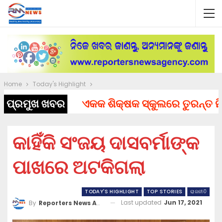
Home
Today's Highlight
ପ୍ରମୁଖ ଖବର
ଏକକ ଶିକ୍ଷକ ସ୍କୁଲରେ ତୁରନ୍ତ ନିଯୁକ୍
କାହିଁକି ସଂଜୟ ଦାସବର୍ମାଙ୍କ
ପାଖରେ ଅଟକିଗଲା
TODAY'S HIGHLIGHT
TOP STORIES
ରାଜନୀତି
Last updated
Jun 17, 2021
By
Reporters News Agency