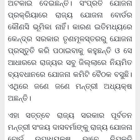
ଅଟକାଇ ଦେଇଛନ୍ତି। ସଂପ୍ରତି ଯୋଜନା
ପ୍ରକ୍ରିୟାରେ ରାଜ୍ୟ ଯୋଜନା ବୋର୍ଡର
କୌଣସି ଭୂମିକା ନାହିଁ। କାରଣ ଇତିମଧ୍ୟରେ
କେନ୍ଦ୍ର ସରକାର ତୃଣମୂଳସ୍ତରରୁ ଯୋଜନା
ପ୍ରସ୍ତୁତି କରି ପଠାଇବାକୁ କହୁଛନ୍ତି ଓ ସେ
ଆଧାରରେ ରାଜ୍ୟର ସବୁ ଜିଲ୍ଲାରେ ନିୟମିତ
ବ୍ୟବଧାନରେ ଯୋଜନା କମିଟି ବୈଠକ ବସୁଛି।
ଏଥିରେ ଜଣେ ଜଣେ ମନ୍ତ୍ରୀ ଅଧ୍ୟକ୍ଷ
ଅଛନ୍ତି।
ଏହା ସତ୍ତ୍ବେ ରାଜ୍ୟ ସରକାର ପୂର୍ବତନ
ମନ୍ତ୍ରୀ ସଂଜୟ ଦାସବର୍ମାଙ୍କୁ ରାଜ୍ୟ ଯୋଜନା
ବୋର୍ଡ ଉପାଧ୍ୟକ୍ଷ ଭାବେ ନିଯୁକ୍ତି