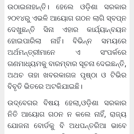
ଉଠାଇନାହାନ୍ତି। ହେଲେ ଓଡ଼ିଶା ସରକାର
୨୦୧୪ରୁ ଏଭଳି ଆୟୋଗ ଗଠନ ଲାଗି ସ୍ବପ୍ନ
ଦେଖୁଛନ୍ତି ସିନା ଏହାର କାର୍ଯ୍ୟାନ୍ବୟନ
ହୋଇପାରିଲା ନାହିଁ। ବିଭିନ୍ନ ସମୟରେ
ଅର୍ଥମନ୍ତ୍ରୀମାନେ ଏ ସଂପର୍କରେ
ଗଣମାଧ୍ୟମକୁ ବାରମ୍ବାର ସୂଚନା ଦେଇଛନ୍ତି,
ଅଥଚ ତାହା ଖବରକାଗଜ ପୃଷ୍ଠା ଓ ଟିଭିର
ବିବୃତି ଭିତରେ ଅଟକିଯାଇଛି।
ଉଦ୍‌ବେଗର ବିଷୟ ହେଲା,ଓଡ଼ିଶା ସରକାର
ନିତି ଆୟୋଗ ଗଠନ ନ କଲେ ନାହିଁ, ରାଜ୍ୟ
ଯୋଜନା ବୋର୍ଡକୁ ବି ଅଧପନ୍ତରିଆ ଭାବେ