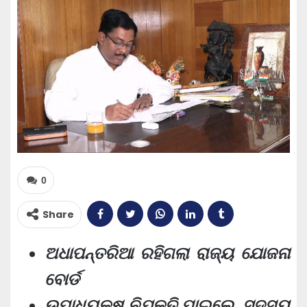
0
Share
ଅଧାପନ୍ତରିଆ ରହିଗଲା ରାଜ୍ୟ ଯୋଜନା
ବୋର୍ଡ
ଉପାଧ୍ୟକ୍ଷ ନିଯୁକ୍ତି ପାଇଲେ, ସଦସ୍ୟ