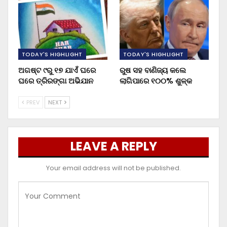
TODAY'S HIGHLIGHT
TODAY'S HIGHLIGHT
ଅଗଷ୍ଟ ୯ରୁ ୧୭ ଯାଏଁ ଘରେ
ରୁଷ ସହ ବାଣିଜ୍ୟ କଲେ
ଘରେ ତ୍ରିରଙ୍ଗା ଅଭିଯାନ
ଲାଗିପାରେ ୧୦୦% ଶୁଳ୍କ
PREV
NEXT
LEAVE A REPLY
Your email address will not be published.