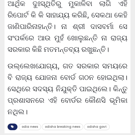
ଆର୍ଥିକ ଦୁଃସ୍ଥିତିରୁ ମୁକାଳିବା ଲାଗି ଏହି
ରିପୋର୍ଟ କି କି ସାହାଯ୍ୟ କରିଛି, ସେକଥା କେହି
ଜାଣିପାରିନାହାନ୍ତି। ନା ଶ୍ରୀ ଦାସବର୍ମା ସେ
ସଂପର୍କରେ ଆଉ ମୁହଁ ଖୋଲୁଛନ୍ତି ନା ରାଜ୍ୟ
ସରକାର କିଛି ମତମନ୍ତବ୍ୟ ରଖୁଛନ୍ତି।
ଉଲ୍ଲେଖଯୋଗ୍ୟ, ଗତ ସରକାର ସମୟରେ
ବି ରାଜ୍ୟ ଯୋଜନା ବୋର୍ଡ ଗଠନ ହୋଇଥିଲା।
ସେଥିରେ ସଦସ୍ୟ ନିଯୁକ୍ତି ପାଇଥିଲେ। କିନ୍ତୁ
ପ୍ରଶାସନରେ ଏହି ବୋର୍ଡର କୌଣସି ଭୂମିକା
ନଥିଲ।
odia news
odisha breaking news
odisha govt