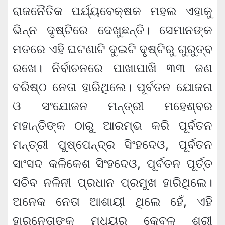
ରାଜନୈତିକ ପର୍ଯ୍ୟବେକ୍ଷକ ମହଲ ଏହାକୁ
ଭିନ୍ନ ଦୃଷ୍ଟିରେ ଦେଖୁଛନ୍ତି। ସେମାନଙ୍କ
ମତରେ ଏହି ଘଟଣାଟି ଦୁଇଟି ଦୃଷ୍ଟିରୁ ଗୁରୁତ୍ବ
ରଖେ। ନିର୍ବାଚନରେ ପାଖାପାଖି ୩୩ ଜଣ
ବରିଷ୍ଠ ନେତା ହାରିଥିଲେ। ପୂର୍ବତନ ଯୋଜନା
ଓ ସଂଯୋଜନ ମନ୍ତ୍ରୀ ମହେଶ୍ବର
ମହାନ୍ତିଙ୍କ ଠାରୁ ଆରମ୍ଭ କରି ପୂର୍ବତନ
ମନ୍ତ୍ରୀ ପୁଷ୍ପେନ୍ଦ୍ର ସିଂହଦେଓ, ପୂର୍ବତନ
ସାଂସଦ କଳିକେଶ ସିଂହଦେଓ, ପୂର୍ବତନ ପୂର୍ତ୍ତ
ସଚିବ ନଳିନୀ ପ୍ରଧାନ ପ୍ରମୁଖ ହାରିଥିଲେ।
ଅନେକ ନେତା ଆଶାୟୀ ଥିଲେ ହେଁ, ଏହି
ହାରୁନେତାଙ୍କ ମଧ୍ୟରୁ କେବଳ ଶ୍ରୀ