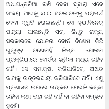
ଅଧାପନ୍ତରିଆ ରଖି ଦେବା ଦ୍ବାରା ଏବେ
ସଂଜୟ ଆଗକୁ ଯାଇ ସରକାରଙ୍କୁ ପରାମର୍ଶ
ଦେବା ସ୍ଥିତି ହରାଇଛନ୍ତି। ସେ କ୍ୟାବିନେଟ୍
ପାହ୍ୟା ପାଇଛନ୍ତି ସତ, କିନ୍ତୁ ରାଜ୍ୟ
ସରକାରରେ ଯୋଜନା ବୋର୍ଡ ବିଶେଷ କିଛି
ଗୁରୁତ୍ବ ରଖେନାହିଁ କିମ୍ବା ଯୋଜନା
ପ୍ରକ୍ରିୟାରେ ବୋର୍ଡର ଭୂମିକା ମଧ୍ୟ ରହିବ
ନାହିଁ। ସେ ସମୀକ୍ଷା କରିପାରିବେ, ଅଥଚ
କାହାକୁ ଉତ୍ତରଦାୟୀ କରିପାରିବେ ନାହିଁ। ଏଣୁ
ପ୍ରଶାସନ ଉପରେ ତାଙ୍କର ଯେଭଳି କବ୍‌ଜା
ରହିବା କଥା ତାହା ରହି ନାହିଁ ବା ରହିବା ସମ୍ଭବ
ନୁହେଁ।