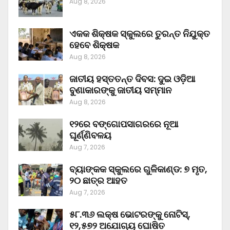
Aug 8, 2026
ଏକକ ଶିକ୍ଷକ ସ୍କୁଲରେ ତୁରନ୍ତ ନିଯୁକ୍ତ
ହେବେ ଶିକ୍ଷକ
Aug 8, 2026
ଜାତୀୟ ହସ୍ତତନ୍ତ ଦିବସ: ଦୁଇ ଓଡ଼ିଆ
ବୁଣାକାରଙ୍କୁ ଜାତୀୟ ସମ୍ମାନ
Aug 8, 2026
୧୨ରେ ବଙ୍ଗୋପସାଗରରେ ନୂଆ
ଘୂର୍ଣ୍ଣିବଳୟ
Aug 7, 2026
ବ୍ୟାଙ୍କକ ସ୍କୁଲରେ ଗୁଳିକାଣ୍ଡ: ୭ ମୃତ,
୨୦ ଛାତ୍ର ଆହତ
Aug 7, 2026
୫୮.୩୬ ଲକ୍ଷ ଭୋଟରଙ୍କୁ ନୋଟିସ୍‌,
୧୨,୫୭୨ ଅଯୋଗ୍ୟ ଘୋଷିତ