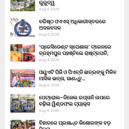
ଗୁରୁତ୍ୱ
Aug 4, 2026
ବରିଷ୍ଠ ଓଏଏସ୍‌ ଅଧିକାରୀସ୍ତରରେ
ଅଦଳବଦଳ
Aug 4, 2026
‘ପ୍ରେସିଡେଣ୍ଟ ସ୍ପେଶାଲ’ ଟ୍ରେନରେ
ବ୍ରହ୍ମପୁର ପହଞ୍ଚିଲେ ରାଷ୍ଟ୍ରପତି,
Aug 4, 2026
ଓୟୁଏଟି ପିଜି ଓ ପିଏଚ୍‌ଡି ଛାତ୍ରଙ୍କୁ ମିଳିବ
ମାସିକ ଭତ୍ତା, ଜାଣନ୍ତୁ…
Aug 4, 2026
ପେଟ୍ରୋଲ-ଡିଜେଲ ରପ୍ତାନି ଉପରେ
ବଢ଼ିଲା ୱିଣ୍ଡଫଲ ଟ୍ୟାକ୍ସ
Aug 4, 2026
ବିହାରରେ ପ୍ରଶାନ୍ତ କିଶୋରଙ୍କ ବଡ଼