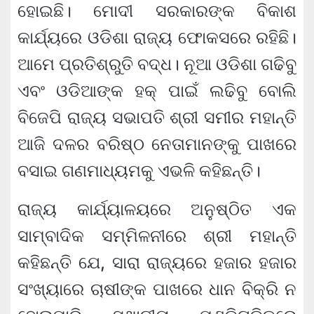
ହୋଇଛି। ମୋଦୀ ସରକାରଙ୍କ ବିକାଶ
କାର୍ଯ୍ୟରେ ଓଡିଶା ରାଜ୍ୟ ଫୋକସରେ ରହିଛି।
ଆମେ ପ୍ରତିଶ୍ରୁତି ବଦ୍ଧ। ନୂଆ ଓଡିଶା ଗଢିବୁ
ଏବଂ ଓଡିଆଙ୍କ ହକ୍ ପାଇଁ ଲଢିବୁ ବୋଲି
ବିଜେପି ରାଜ୍ୟ ସଭାପତି ଶ୍ରୀ ସମୀର ମହାନ୍ତି
ଆଜି ଦଳର ବରିଷ୍ଠ ନେତାମାନଙ୍କୁ ପାଖରେ
ବସାଇ ଗଣମାଧ୍ୟମକୁ ଏଭଳି କହିଛନ୍ତି।
ରାଜ୍ୟ କାର୍ଯ୍ୟାଳୟରେ ଅନୁଷ୍ଠିତ ଏକ
ସାମ୍ବାଦିକ ସମ୍ମିଳନୀରେ ଶ୍ରୀ ମହାନ୍ତି
କହିଛନ୍ତି ଯେ, ସାରା ରାଜ୍ୟରେ ହଜାର ହଜାର
ସଂଖ୍ୟାରେ ଚାଷୀଙ୍କ ପାଖରେ ଧାନ ବିକ୍ରି ନ