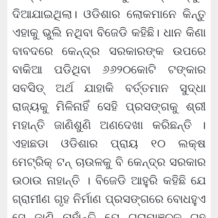
ଦିଆଯାଇଥିଲା। ଓଡିଶାର ଲୋକମାନେ କିନ୍ତୁ
ଏହାକୁ ଭୁଲି ନଥିବା ବିଜେଡି କହିଛି। ଧାନ କିଣା
ବାବଦରେ କେନ୍ଦ୍ର ସରକାରଙ୍କ ଉପରେ
ବାକିଆ ପଡିଥିବା ୬୬୨୦କୋଟି ଟଙ୍କାର
ସବସିଡ୍‍ ଅର୍ଥ ଯାହାକି ବର୍ତ୍ତମାନ ସୁଦ୍ଧା
ରାଜ୍ୟକୁ ମିଳିନାହିଁ ସେହି ପ୍ରସଙ୍ଗକୁ ଶ୍ରୀ
ମହାନ୍ତି ଜାଣିଶୁଣି ଅଣଦେଖା କରିଛନ୍ତି ।
ଏହାଛଡା ଓଡିଶାର ପ୍ରାୟ ୧୦ ଲକ୍ଷ
ମେଟ୍ରିକ୍ ଟନ୍ ଚାଉଳକୁ ବି କେନ୍ଦ୍ର ସରକାର
ଉଠାଉ ନାହାନ୍ତି । ବିଜେଡି ଆହୁରି କହିଛି ଯେ
ଗ୍ରାମୀଣ ଗୃହ ନିର୍ମାଣ ପ୍ରସଙ୍ଗରେ ବୋଧହୁଏ
ସେ ଜାଣି ନାହାଁନ୍ତି ଯେ ଗ୍ରାମାଞ୍ଚଳ ଗୃହ