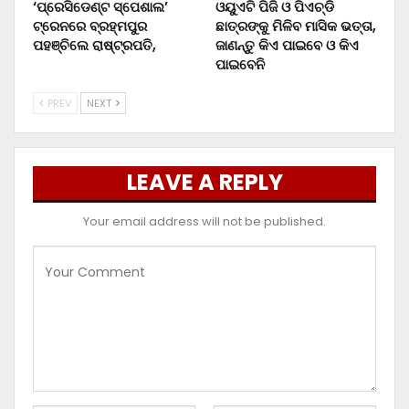
‘ପ୍ରେସିଡେଣ୍ଟ ସ୍ପେଶାଲ’
ଓୟୁଏଟି ପିଜି ଓ ପିଏଚ୍‌ଡି
ଟ୍ରେନରେ ବ୍ରହ୍ମପୁର
ଛାତ୍ରଙ୍କୁ ମିଳିବ ମାସିକ ଭତ୍ତା,
ପହଞ୍ଚିଲେ ରାଷ୍ଟ୍ରପତି,
ଜାଣନ୍ତୁ କିଏ ପାଇବେ ଓ କିଏ
ପାଇବେନି
PREV
NEXT
LEAVE A REPLY
Your email address will not be published.