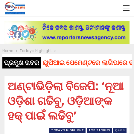
Home
Today's Highlight
ପ୍ରମୁଖ ଖବର
ୟୁପିଆଇ ପେମେଣ୍ଟରେ ଲାଗିପାରେ ଚାର୍ଜ, ସ
ଅଣ୍ଟାଭିଡ଼ିଲା ବିଜେପି: ‘ନୂଆ
ଓଡ଼ିଶା ଗଢିବୁ, ଓଡ଼ିଆଙ୍କ
ହକ୍ ପାଇଁ ଲଢିବୁ’
TODAY'S HIGHLIGHT
TOP STORIES
ରାଜନୀତି