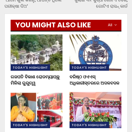
ପରୀକ୍ଷା ଦିଅ’
ଗୋଟିଏ ରାସନ୍ କାର୍ଡ
YOU MIGHT ALSO LIKE
All
TODAY'S HIGHLIGHT
TODAY'S HIGHLIGHT
ଗଜପତି ବିକାଶ ରୋଡମ୍ୟାପ୍‌କୁ
ବରିଷ୍ଠ ଓଏଏସ୍‌
ମିଳିଲା ଗୁରୁତ୍ୱ
ଅଧିକାରୀସ୍ତରରେ ଅଦଳବଦଳ
TODAY'S HIGHLIGHT
TODAY'S HIGHLIGHT