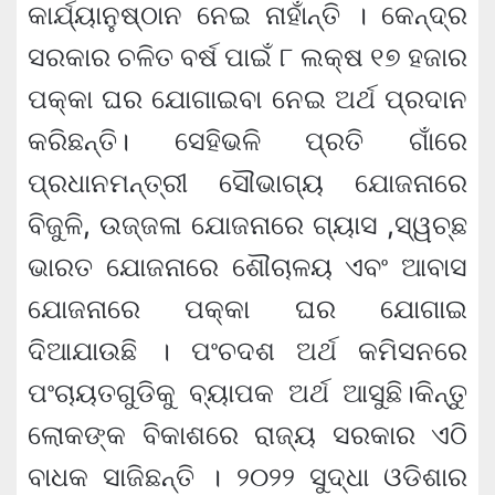
କାର୍ଯ୍ୟାନୁଷ୍ଠାନ ନେଇ ନାହାଁନ୍ତି । କେନ୍ଦ୍ର
ସରକାର ଚଳିତ ବର୍ଷ ପାଇଁ ୮ ଲକ୍ଷ ୧୭ ହଜାର
ପକ୍କା ଘର ଯୋଗାଇବା ନେଇ ଅର୍ଥ ପ୍ରଦାନ
କରିଛନ୍ତି। ସେହିଭଳି ପ୍ରତି ଗାଁରେ
ପ୍ରଧାନମନ୍ତ୍ରୀ ସୌଭାଗ୍ୟ ଯୋଜନାରେ
ବିଜୁଳି, ଉଜ୍ଜଳା ଯୋଜନାରେ ଗ୍ୟାସ ,ସ୍ୱଚ୍ଛ
ଭାରତ ଯୋଜନାରେ ଶୌଚାଳୟ ଏବଂ ଆବାସ
ଯୋଜନାରେ ପକ୍କା ଘର ଯୋଗାଇ
ଦିଆଯାଉଛି । ପଂଚଦଶ ଅର୍ଥ କମିସନରେ
ପଂଚାୟତଗୁଡିକୁ ବ୍ୟାପକ ଅର୍ଥ ଆସୁଛି।କିନ୍ତୁ
ଲୋକଙ୍କ ବିକାଶରେ ରାଜ୍ୟ ସରକାର ଏଠି
ବାଧକ ସାଜିଛନ୍ତି । ୨୦୨୨ ସୁଦ୍ଧା ଓଡିଶାର