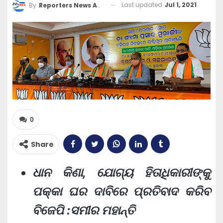
Last updated
Jul 1, 2021
By
Reporters News Agency
0
Share
ଧାନ କିଣା, ଯୋଗ୍ୟ ହିତାଧିକାରୀଙ୍କୁ
ପକ୍କା ଘର ଦାବିରେ ପ୍ରତିବାଦ କରିବ
ବିଜେପି :ସମୀର ମହାନ୍ତି