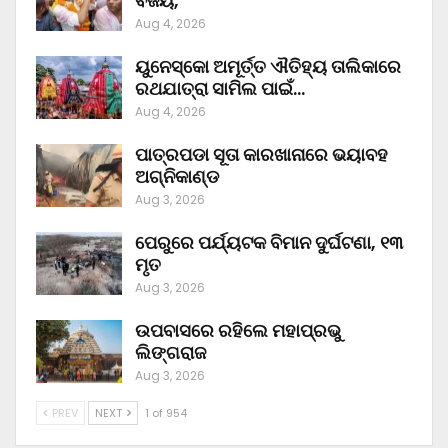
ବିଜୟ,
Aug 4, 2026
ୟୁନେସ୍କୋ ଅମୂର୍ତ୍ତ ଐତିହ୍ୟ ତାଲିକାରେ
ରଥଯାତ୍ରା ସାମିଲ ପାଇଁ…
Aug 4, 2026
ପାତ୍ରପଡା ସୂତା କାରଖାନାରେ ଭୟାବହ
ଅଗ୍ନିକାଣ୍ଡ
Aug 3, 2026
ପେରୁରେ ପର୍ଯ୍ୟଟକ ବିମାନ ଦୁର୍ଘଟଣା, ୧୩
ମୃତ
Aug 3, 2026
ଉପବାସରେ ରହିଲେ ମହାପ୍ରଭୁ
ଲିଙ୍ଗରାଜ
Aug 3, 2026
PREV
NEXT
1 of 954