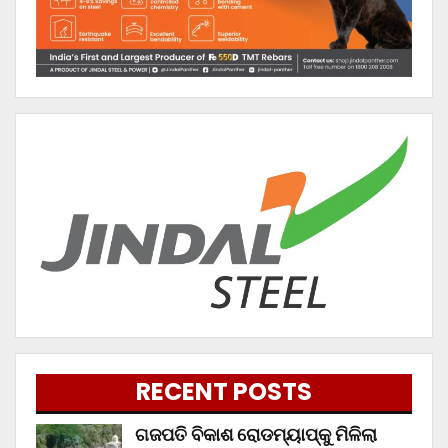
RECENT POSTS
ଗଜପତି ବିକାଶ ରୋଡମ୍ୟାପ୍‌କୁ ମିଳିଲା