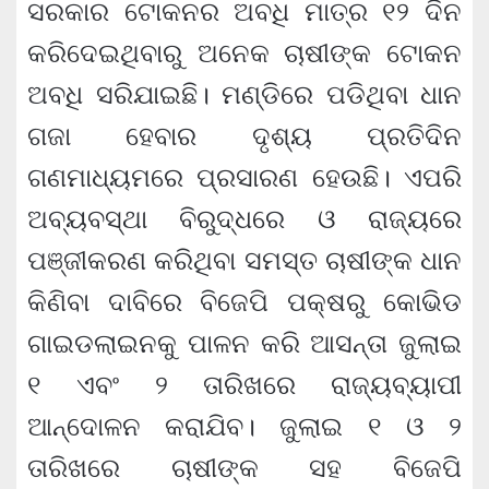
ସରକାର ଟୋକନର ଅବଧି ମାତ୍ର ୧୨ ଦିନ
କରିଦେଇଥିବାରୁ ଅନେକ ଚାଷୀଙ୍କ ଟୋକନ
ଅବଧି ସରିଯାଇଛି। ମଣ୍ଡିରେ ପଡିଥିବା ଧାନ
ଗଜା ହେବାର ଦୃଶ୍ୟ ପ୍ରତିଦିନ
ଗଣମାଧ୍ୟମରେ ପ୍ରସାରଣ ହେଉଛି। ଏପରି
ଅବ୍ୟବସ୍ଥା ବିରୁଦ୍ଧରେ ଓ ରାଜ୍ୟରେ
ପଞ୍ଜୀକରଣ କରିଥିବା ସମସ୍ତ ଚାଷୀଙ୍କ ଧାନ
କିଣିବା ଦାବିରେ ବିଜେପି ପକ୍ଷରୁ କୋଭିଡ
ଗାଇଡଲାଇନକୁ ପାଳନ କରି ଆସନ୍ତା ଜୁଲାଇ
୧ ଏବଂ ୨ ତାରିଖରେ ରାଜ୍ୟବ୍ୟାପୀ
ଆନ୍ଦୋଳନ କରାଯିବ। ଜୁଲାଇ ୧ ଓ ୨
ତାରିଖରେ ଚାଷୀଙ୍କ ସହ ବିଜେପି