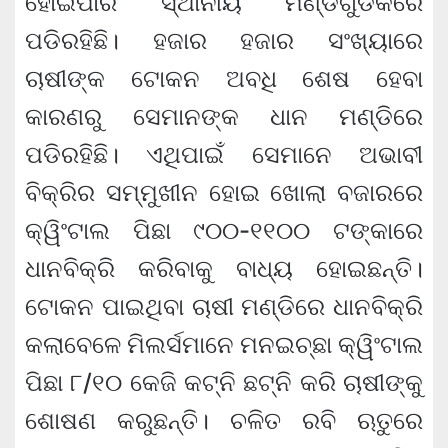
ହୋଇପାରି ସ୍ଥାନୀୟ ମଣ୍ଡିଗୁଡିକରେ
ପଡିରହିଛି। ହଜାର ହଜାର ସଂଖ୍ୟାରେ
ଚାଷୀଙ୍କ ଟୋକନ ଅବଧି ଶେଷ ହେବା
କାରଣରୁ ସେମାନଙ୍କ ଧାନ ମଣ୍ଡିରେ
ପଡିରହିଛି। ଏଥିପାଇଁ ସେମାନେ ଅଭାବୀ
ବିକ୍ରିର ସମ୍ମୁଖୀନ ହୋଇ ଖୋଲା ବଜାରରେ
କ୍ୱିଂଟାଲ ପିଛା ୯୦୦-୧୧୦୦ ଟଙ୍କାରେ
ଧାନବିକ୍ରି କରିବାକୁ ବାଧ୍ୟ ହୋଇଛନ୍ତି।
ଟୋକନ ପାଇଥିବା ଚାଷୀ ମଣ୍ଡିରେ ଧାନବିକ୍ରି
କଲାବେଳେ ମିଲର୍ସମାନେ ମନଇଚ୍ଛା କ୍ୱିଂଟାଲ
ପିଛା ୮/୧୦ କେଜି କଟ୍‌ନି ଛଟ୍‌ନି କରି ଚାଷୀଙ୍କୁ
ଶୋଷଣ କରୁଛନ୍ତି। ଚଳିତ ରବି ଋତୁରେ