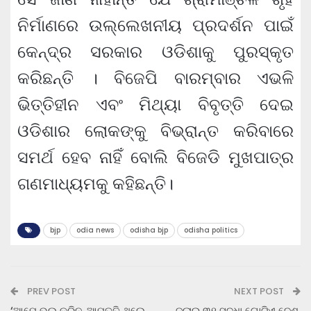
ନିର୍ମାଣରେ ଉଲ୍ଲେଖନୀୟ ପ୍ରଦର୍ଶନ ପାଇଁ
କେନ୍ଦ୍ର ସରକାର ଓଡିଶାକୁ ପୁରସ୍କୃତ
କରିଛନ୍ତି । ବିଜେପି ବାରମ୍ବାର ଏଭଳି
ଭିତ୍ତିହୀନ ଏବଂ ମିଥ୍ୟା ବିବୃତ୍ତି ଦେଇ
ଓଡିଶାର ଲୋକଙ୍କୁ ବିଭ୍ରାନ୍ତ କରିବାରେ
ସମର୍ଥ ହେବ ନାହିଁ ବୋଲି ବିଜେଡି ମୁଖପାତ୍ର
ଗଣମାଧ୍ୟମକୁ କହିଛନ୍ତି।
bjp
odia news
odisha bjp
odisha politics
PREV POST
NEXT POST
‘ଆମେ ଭୁଲ କରିନୁ, ଆପତ୍ତି ଥିଲେ
ଜୁଲାଇ ୩୧ ସୁଦ୍ଧା ଗୋଟିଏ ଦେଶ,