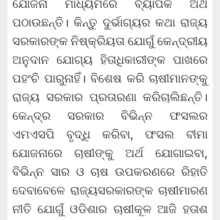
ଯୋଜନା ମାଧ୍ୟମରେ ବ୍ୟାପକ ଅର୍ଥ
ପଠାଉଛନ୍ତି। କିନ୍ତୁ ଦୁର୍ଭାଗ୍ୟର କଥା ରାଜ୍ୟ
ସରକାରଙ୍କ ନିଷ୍କ୍ରିୟତା ଯୋଗୁଁ କେନ୍ଦ୍ରୀୟ
ଅନୁଦାନ ଯୋଗ୍ୟ ହିତାଧିକାରୀଙ୍କ ପାଖରେ
ପହଂଚି ପାରୁନାହିଁ। ବିଶେଷ କରି ଚାଷୀମାନଙ୍କୁ
ରାଜ୍ୟ ସରକାର ପ୍ରତାରଣା କରିଚାଲିଛନ୍ତି।
କେନ୍ଦ୍ର ସରକାର ବିଭିନ୍ନ ଫସଲର
ଏମଏସପି ବୃଦ୍ଧି କରିବା, ଫସଲ ବୀମା
ଯୋଜନାରେ ଚାଷୀଙ୍କୁ ଅର୍ଥ ଯୋଗାଇବା,
ବିଭିନ୍ନ ସାର ଓ ଚାଷ ଉପକରଣରେ ରିହାତି
ଦେବାବେଳେ ରାଜ୍ୟସରକାରଙ୍କ ଚାଷୀମାରଣ
ନୀତି ଯୋଗୁଁ ଓଡିଶାର ଚାଷୀକୂଳ ଆଜି ହତାଶ