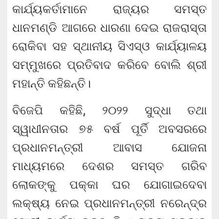
କାର୍ଯ୍ୟକର୍ତାମାନେ ରାଜ୍ୟର ସମସ୍ତ
ଧାନମଣ୍ଡି ଆଗରେ ଧାରଣା ଦେଇ ରାଜରାସ୍ତା
ରୋକିବା ସହ ସ୍ଥାନୀୟ ସିଏସ୍‌ଓ କାର୍ଯ୍ୟାଳୟ
ସମ୍ମୁଖରେ ପ୍ରତିବାଦ କରିବେ ବୋଲି ଶ୍ରୀ
ମହାନ୍ତି କହିଛନ୍ତି।
ବିଜେପି କହିଛି, ୨୦୨୨ ସୁଦ୍ଧା ତଥା
ସ୍ୱାଧୀନତାର ୭୫ ବର୍ଷ ପୂର୍ତି ଅବସରରେ
ପ୍ରଧାନମନ୍ତ୍ରୀ ଆବାସ ଯୋଜନା
ମାଧ୍ୟମରେ ଦେଶର ସମସ୍ତ ଗରିବ
ଲୋକଙ୍କୁ ପକ୍କା ଘର ଯୋଗାଇଦେବା
ଲକ୍ଷ୍ୟ ନେଇ ପ୍ରଧାନମନ୍ତ୍ରୀ ନରେନ୍ଦ୍ର