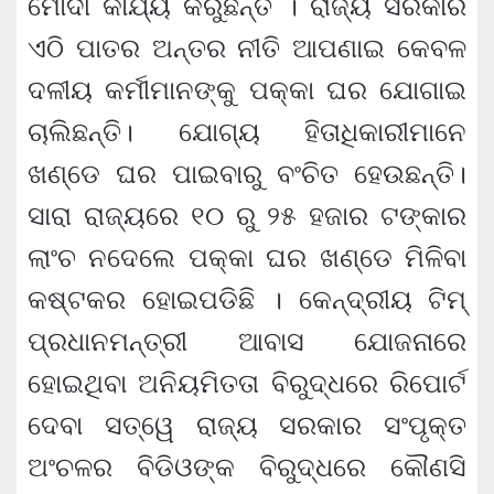
ମୋଦୀ କାର୍ଯ୍ୟ କରୁଛନ୍ତି । ରାଜ୍ୟ ସରକାର
ଏଠି ପାତର ଅନ୍ତର ନୀତି ଆପଣାଇ କେବଳ
ଦଳୀୟ କର୍ମୀମାନଙ୍କୁ ପକ୍କା ଘର ଯୋଗାଇ
ଚାଲିଛନ୍ତି। ଯୋଗ୍ୟ ହିତାଧିକାରୀମାନେ
ଖଣ୍ଡେ ଘର ପାଇବାରୁ ବଂଚିତ ହେଉଛନ୍ତି।
ସାରା ରାଜ୍ୟରେ ୧୦ ରୁ ୨୫ ହଜାର ଟଙ୍କାର
ଲାଂଚ ନଦେଲେ ପକ୍କା ଘର ଖଣ୍ଡେ ମିଳିବା
କଷ୍ଟକର ହୋଇପଡିଛି । କେନ୍ଦ୍ରୀୟ ଟିମ୍
ପ୍ରଧାନମନ୍ତ୍ରୀ ଆବାସ ଯୋଜନାରେ
ହୋଇଥିବା ଅନିୟମିତତା ବିରୁଦ୍ଧରେ ରିପୋର୍ଟ
ଦେବା ସତ୍ୱେ ରାଜ୍ୟ ସରକାର ସଂପୃକ୍ତ
ଅଂଚଳର ବିଡିଓଙ୍କ ବିରୁଦ୍ଧରେ କୌଣସି