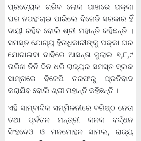
ପ୍ରତ୍ୟେକ ଗରିବ ଲୋକ ପାଖରେ ପକ୍କା
ଘର ନପହଂଚାଇ ପାରିଲେ ବିଜେଡି ସରକାର ହିଁ
ଦାୟୀ ରହିବ ବୋଲି ଶ୍ରୀ ମହାନ୍ତି କହିଛନ୍ତି ।
ସମସ୍ତ ଯୋଗ୍ୟ ହିତାଧିକାରୀଙ୍କୁ ପକ୍କା ଘର
ଯୋଗାଇବା ଦାବିରେ ଆସନ୍ତା ଜୁଲାଇ ୭,୮,୯
ତାରିଖ ତିନି ଦିନ ଧରି ରାଜ୍ୟର ସମସ୍ତ ବ୍ଲକ
ସାମ୍ନାରେ ବିଜେପି ତରଫରୁ ପ୍ରତିବାଦ
କରାଯିବ ବୋଲି ଶ୍ରୀ ମହାନ୍ତି କହିଛନ୍ତି ।
ଏହି ସାମ୍ବାଦିକ ସମ୍ମିଳନୀରେ ବରିଷ୍ଠ ନେତା
ତଥା ପୂର୍ବତନ ମନ୍ତ୍ରୀ କନକ ବର୍ଦ୍ଧନ
ସିଂହଦେଓ ଓ ମନମୋହନ ସାମଲ, ରାଜ୍ୟ