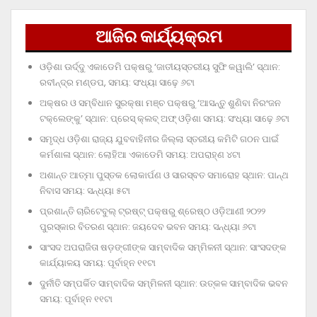
ଆଜିର କାର୍ଯ୍ୟକ୍ରମ
ଓଡ଼ିଶା ଊର୍ଦ୍ଦୁ ଏକାଡେମି ପକ୍ଷରୁ ‘ଜାତୀୟସ୍ତରୀୟ ସୁଫି କୱାଲି’ ସ୍ଥାନ:
ରବୀନ୍ଦ୍ର ମଣ୍ଡପ, ସମୟ: ସଂଧ୍ୟା ସାଢ଼େ ୬ଟା
ଅକ୍ଷର ଓ ସମ୍ବିଧାନ ସୁରକ୍ଷା ମଞ୍ଚ ପକ୍ଷରୁ ‘ଆସନ୍ତୁ ଶୁଣିବା ନିରଂଜନ
ଟକ୍‌ଲେଙ୍କୁ’ ସ୍ଥାନ: ପ୍ରେସ୍‌ କ୍ଲବ୍‌ ଅଫ୍‌ ଓଡ଼ିଶା ସମୟ: ସଂଧ୍ୟା ସାଢ଼େ ୬ଟା
ସମୃଦ୍ଧ ଓଡ଼ିଶା ରାଜ୍ୟ ଯୁବବାହିନୀର ଜିଲ୍ଲା ସ୍ତରୀୟ କମିଟି ଗଠନ ପାଇଁ
କର୍ମଶାଳା ସ୍ଥାନ: ଲୋହିଆ ଏକାଡେମି ସମୟ: ଅପରାହ୍‌ଣ ୪ଟା
ଅଶାନ୍ତ ଆତ୍ମା ପୁସ୍ତକ ଲୋକାର୍ପଣ ଓ ସାରସ୍ବତ ସମାରୋହ ସ୍ଥାନ: ପାନ୍ଥ
ନିବାସ ସମୟ: ସନ୍ଧ୍ୟା ୫ଟା
ପ୍ରଶାନ୍ତି ଚାରିଟେବୁଲ୍‌ ଟ୍ରଷ୍ଟ୍‌ ପକ୍ଷରୁ ଶ୍ରେଷ୍ଠ ଓଡ଼ିଆଣୀ ୨୦୨୨
ପୁରସ୍କାର ବିତରଣ ସ୍ଥାନ: ଜୟଦେବ ଭବନ ସମୟ: ସନ୍ଧ୍ୟା ୬ଟା
ସାଂସଦ ଅପରାଜିତା ଷଡ଼ଙ୍ଗୀଙ୍କ ସାମ୍ବାଦିକ ସମ୍ମିଳନୀ ସ୍ଥାନ: ସାଂସଦଙ୍କ
କାର୍ଯ୍ୟାଳୟ ସମୟ: ପୂର୍ବାହ୍ନ ୧୧ଟା
ଦୁର୍ନୀତି ସମ୍ପର୍କିତ ସାମ୍ବାଦିକ ସମ୍ମିଳନୀ ସ୍ଥାନ: ଉତ୍କଳ ସାମ୍ବାଦିକ ଭବନ
ସମୟ: ପୂର୍ବାହ୍ନ ୧୧ଟା