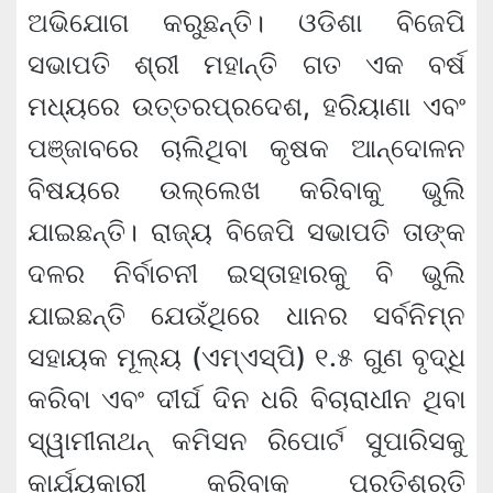
ଅଭିଯୋଗ କରୁଛନ୍ତି। ଓଡିଶା ବିଜେପି
ସଭାପତି ଶ୍ରୀ ମହାନ୍ତି ଗତ ଏକ ବର୍ଷ
ମଧ୍ୟରେ ଉତ୍ତରପ୍ରଦେଶ, ହରିୟାଣା ଏବଂ
ପଞ୍ଜାବରେ ଚାଲିଥିବା କୃଷକ ଆନ୍ଦୋଳନ
ବିଷୟରେ ଉଲ୍ଲେଖ କରିବାକୁ ଭୁଲି
ଯାଇଛନ୍ତି। ରାଜ୍ୟ ବିଜେପି ସଭାପତି ତାଙ୍କ
ଦଳର ନିର୍ବାଚନୀ ଇସ୍ତାହାରକୁ ବି ଭୁଲି
ଯାଇଛନ୍ତି ଯେଉଁଥିରେ ଧାନର ସର୍ବନିମ୍ନ
ସହାୟକ ମୂଲ୍ୟ (ଏମ୍‍ଏସ୍‍ପି) ୧.୫ ଗୁଣ ବୃଦ୍ଧି
କରିବା ଏବଂ ଦୀର୍ଘ ଦିନ ଧରି ବିଚାରାଧୀନ ଥିବା
ସ୍ୱାମୀନାଥନ୍‌ କମିସନ ରିପୋର୍ଟ ସୁପାରିସକୁ
କାର୍ଯ୍ୟକାରୀ କରିବାକୁ ପ୍ରତିଶ୍ରୁତି