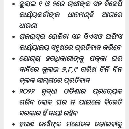
ଜୁଲାଇ ୧ ଓ ୨ରେ ଚାଷୀଙ୍କ ସହ ବିଜେପି
କାର୍ଯ୍ୟକର୍ତାଙ୍କ ଧାନମଣ୍ଡି ଆଗରେ
ଧାରଣା
ରାଜରାସ୍ତା ରୋକିବା ସହ ସିଏସଓ ଅଫିସ
କାର୍ଯ୍ୟାଳୟ ସ୧ୁଖରେ ପ୍ରତିବାଦ କରିବେ
ଯୋଗ୍ୟ ହତାଧିକାରୀଙ୍କୁ ପକ୍କା ଘର
ଦାବିରେ ଜୁଲାଇ ୭,୮,୯ ତାରିଖ ତିନି ଦିନ
ବ୍ଲକ ସାମ୍ନାରେ ପ୍ରତିବାଦ
୨୦୨୨ ସୁଦ୍ଧା ଓଡିଶାର ପ୍ରତ୍ୟେକ
ଗରିବ ଲୋକ ଘର ନ ପାଇଲେ ବିଜେଡି
ସରକାର ହିଁ ଦାୟୀ ରହିବ
ହତାଶ କର୍ମୀଙ୍କ ମନୋବଳ ବଢାଇବାକୁ