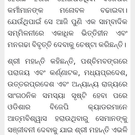
କର୍ମୀମାନଙ୍କ ମନୋବଳ ବଢାଇବା।
ଯେଉଁଥିପାଇଁ ସେ ଆଜି ପୁଣି ଏକ ସାମ୍ବାଦିକ
ସମ୍ମିଳନୀରେ ଏକାଧିକ ଭିତ୍ତିହୀନ ଏବଂ
ମନଗଢା ବିବୃତ୍ତି ଦେବାକୁ ଚେଷ୍ଟା କରିଛନ୍ତି।
ଶ୍ରୀ ମହାନ୍ତି କହିଛନ୍ତି, ପଶ୍ଚିମବଙ୍ଗରେ
ପରାଜୟ ଏବଂ କର୍ଣ୍ଣାଟକ, ମଧ୍ୟପ୍ରଦେଶ,
ଉତ୍ତରପ୍ରଦେଶ ଏବଂ ଅନ୍ୟାନ୍ୟ ରାଜ୍ୟରେ
ସାଂଗଠନିକ ସମସ୍ୟା ସୃଷ୍ଟି ହେବା ପରେ
ଓଡିଶାର ବିଜେପି କ୍ୟାଡରମାନେ
ଆତ୍ମବିଶ୍ୱାସ ହରାଉଥିବାରୁ ସେମାନଙ୍କୁ
ସଞ୍ଜୀବନୀ ଦେବାକୁ ଯାଇ ଶ୍ରୀ ମହାନ୍ତି ଏଭଳି