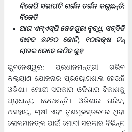
ବିଜେପି ସଭାପତି ଗର୍ଜନ ତର୍ଜନ କରୁଛନ୍ତି:
ବିଜେଡି
ଆଗ ଏମ୍‌ଏସ୍‌ପି ଦେଢଗୁଢା ବୃଦ୍ଧି, ସବ୍‌ସିଡି
ବାବଦ ୬୬୨୦ କୋଟି, ୧୦ଲକ୍ଷ ଟନ୍
ଚାଉଳ କେବେ ଉଠିବ କୁହ
ଭୁବନେଶ୍ୱର: ପ୍ରଧାନମନ୍ତ୍ରୀ ଗରିବ
କଲ୍ୟାଣ ଯୋଜନାର ପ୍ରୟୋଗଶାଳା ହେଉଛି
ଓଡିଶା। ମୋଦୀ ସରକାର ଓଡିଶାର ବିକାଶକୁ
ପ୍ରାଧାନ୍ୟ ଦେଉଛନ୍ତି। ଓଡିଶାର ଗରିବ,
ଅସହାୟ, ଚାଷୀ ଏବଂ ତୃଣମୂଳସ୍ତରରେ ଥିବା
ଲୋକମାନଙ୍କ ପାଇଁ ମୋଦୀ ସରକାର ବିଭିନ୍ନ