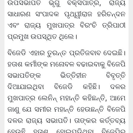
ଉପସଭାପତି ଭୃଗୁ ବକ୍ସିପାତ୍ର, ରାଜ୍ୟ
ସାଧାରଣ ସଂପାଦକ ପୃଥ୍ୱୀରାଜ ହରିଚନ୍ଦନ
ଏବଂ ରାଜ୍ୟ ମୁଖପାତ୍ର ବିରଂଚି ତ୍ରିପାଠୀ
ପ୍ରମୁଖ ଉପସ୍ଥିତ ଥିଲେ।
ବିଜେଡି ଏହାର ତୁରନ୍ତ ପ୍ରତିଜବାବ ଦେଇଛି।
ହତାଶ କର୍ମୀଙ୍କ ମନୋବଳ ବଢାଇବାକୁ ବିଜେପି
ସଭାପତିଙ୍କ ଭିତ୍ତିହୀନ ବିବୃତ୍ତି
ଦିଆଯାଇଥିବା ବିଜେଡି କହିଛି। ଦଳର
ମୁଖପାତ୍ର ଲେନିନ୍ ମହାନ୍ତି କହିଛନ୍ତି, ଆମେ
ଜାଣୁ ଯେ ସମୀର ମହାନ୍ତି ହେଉଛନ୍ତି ବିଜେପି
ଦଳର ରାଜ୍ୟ ସଭାପତି। ତାଙ୍କର କର୍ତ୍ତବ୍ୟ
ହେଉଛି ହତାଶ ହୋଇପଡିଥିବା ବିଜେପିର