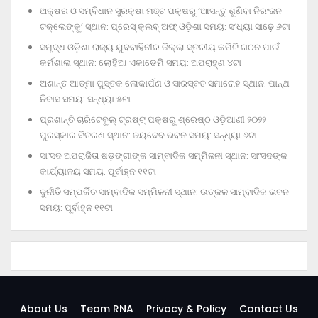
ଅକ୍ଷର ଓ ସମ୍ବିଧାନ ସୁରକ୍ଷା ମଞ୍ଚ ପକ୍ଷରୁ ‘ଆସନ୍ତୁ ଶୁଣିବା ନିରଂଜନ
ଟକ୍‌ଲେଙ୍କୁ’ ସ୍ଥାନ: ପ୍ରେସ୍‌ କ୍ଲବ୍‌ ଅଫ୍‌ ଓଡ଼ିଶା ସମୟ: ସଂଧ୍ୟା ସାଢ଼େ ୬ଟା
ସମୃଦ୍ଧ ଓଡ଼ିଶା ରାଜ୍ୟ ଯୁବବାହିନୀର ଜିଲ୍ଲା ସ୍ତରୀୟ କମିଟି ଗଠନ ପାଇଁ
କର୍ମଶାଳା ସ୍ଥାନ: ଲୋହିଆ ଏକାଡେମି ସମୟ: ଅପରାହ୍‌ଣ ୪ଟା
ଅଶାନ୍ତ ଆତ୍ମା ପୁସ୍ତକ ଲୋକାର୍ପଣ ଓ ସାରସ୍ବତ ସମାରୋହ ସ୍ଥାନ: ପାନ୍ଥ
ନିବାସ ସମୟ: ସନ୍ଧ୍ୟା ୫ଟା
ପ୍ରଶାନ୍ତି ଚାରିଟେବୁଲ୍‌ ଟ୍ରଷ୍ଟ୍‌ ପକ୍ଷରୁ ଶ୍ରେଷ୍ଠ ଓଡ଼ିଆଣୀ ୨୦୨୨
ପୁରସ୍କାର ବିତରଣ ସ୍ଥାନ: ଜୟଦେବ ଭବନ ସମୟ: ସନ୍ଧ୍ୟା ୬ଟା
ସାଂସଦ ଅପରାଜିତା ଷଡ଼ଙ୍ଗୀଙ୍କ ସାମ୍ବାଦିକ ସମ୍ମିଳନୀ ସ୍ଥାନ: ସାଂସଦଙ୍କ
କାର୍ଯ୍ୟାଳୟ ସମୟ: ପୂର୍ବାହ୍ନ ୧୧ଟା
ଦୁର୍ନୀତି ସମ୍ପର୍କିତ ସାମ୍ବାଦିକ ସମ୍ମିଳନୀ ସ୍ଥାନ: ଉତ୍କଳ ସାମ୍ବାଦିକ ଭବନ
ସମୟ: ପୂର୍ବାହ୍ନ ୧୧ଟା
About Us
Team RNA
Privacy & Policy
Contact Us