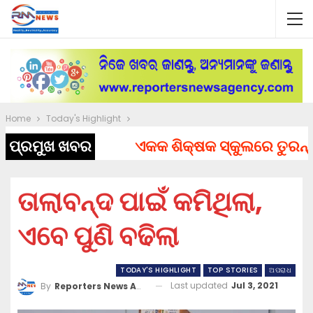
Home
Today's Highlight
ପ୍ରମୁଖ ଖବର
ଏକକ ଶିକ୍ଷକ ସ୍କୁଲରେ ତୁରନ୍ତ ନି
ତାଲାବନ୍ଦ ପାଇଁ କମିଥିଲା,
ଏବେ ପୁଣି ବଢିଲା
TODAY'S HIGHLIGHT
TOP STORIES
ଅପରାଧ
Last updated
Jul 3, 2021
By
Reporters News Agency