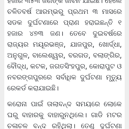
ହଜାର ୩୫୩ ଜଣଙ୍କ ଜୀବନ ଯାଇଛି। ହେଲେ
ଚଳିତବର୍ଷ ଆରମ୍ଭରୁ ପ୍ରଥମ ୩ ମାସରେ
ସଡକ ଦୁର୍ଘଟଣାରେ ପ୍ରାଣ ହରାଇଛନ୍ତି ୧
ହଜାର ୪୭୩ ଜଣ। ତେବେ ଦୁଇବର୍ଷରେ
ରାଜ୍ୟର ମୟୂରଭଞ୍ଜ, ଯାଜପୁର, ଖୋର୍ଦ୍ଧା,
ଅନୁଗୁଳ, ବାଲେଶ୍ୱର, ବରଗଡ, ବଲାଙ୍ଗିର,
ବୌଦ୍ଧ, କଟକ, ଜଗତସିଂହପୁର, କୋରାପୁଟ ଓ
ନବରଙ୍ଗପୁରରେ ସର୍ବାଧିକ ଦୁର୍ଘଟଣା ମୃତ୍ୟୁ
ରେକର୍ଡ କରାଯାଇଛି।
କରୋନା ପାଇଁ ତାଲାବନ୍ଦ ସମୟରେ ଲୋକେ
ଘରୁ ବାହାରକୁ ବାହାରୁନଥିଲେ। ଗାଡି ମଟର
ଚଳାଚଳ ବନ୍ଦ ରହିଥିଲା। ତେଣୁ ଦୁର୍ଘଟଣା