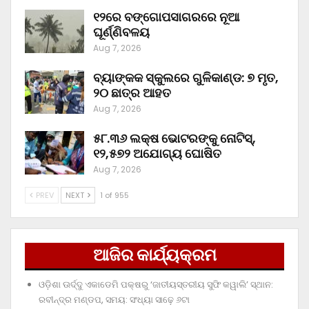
୧୨ରେ ବଙ୍ଗୋପସାଗରରେ ନୂଆ
ଘୂର୍ଣ୍ଣିବଳୟ
Aug 7, 2026
ବ୍ୟାଙ୍କକ ସ୍କୁଲରେ ଗୁଳିକାଣ୍ଡ: ୭ ମୃତ,
୨୦ ଛାତ୍ର ଆହତ
Aug 7, 2026
୫୮.୩୬ ଲକ୍ଷ ଭୋଟରଙ୍କୁ ନୋଟିସ୍‌,
୧୨,୫୭୨ ଅଯୋଗ୍ୟ ଘୋଷିତ
Aug 7, 2026
PREV
NEXT
1 of 955
ଆଜିର କାର୍ଯ୍ୟକ୍ରମ
ଓଡ଼ିଶା ଊର୍ଦ୍ଦୁ ଏକାଡେମି ପକ୍ଷରୁ ‘ଜାତୀୟସ୍ତରୀୟ ସୁଫି କୱାଲି’ ସ୍ଥାନ:
ରବୀନ୍ଦ୍ର ମଣ୍ଡପ, ସମୟ: ସଂଧ୍ୟା ସାଢ଼େ ୬ଟା