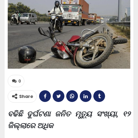
0
Share
ବଢିଛି ଦୁର୍ଘଟଣା ଜନିତ ମୃତ୍ୟୁ ସଂଖ୍ୟା, ୧୨
ଜିଲ୍ଲାରେ ଅଧିକ