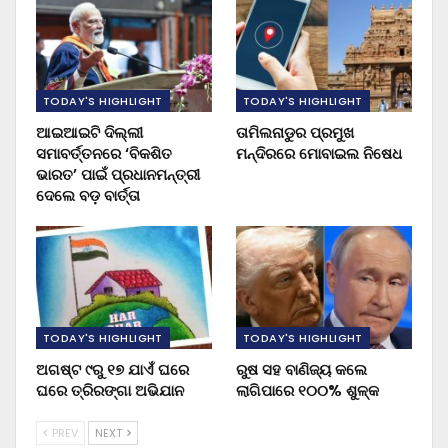
TODAY'S HIGHLIGHT
TODAY'S HIGHLIGHT
ଆଇଆଇଟି ଦିଲ୍ଲୀ
ତାମିଲନାଡୁର ପ୍ରମୁଖ
ସମାବର୍ତ୍ତନରେ ‘ବିକଶିତ
ମନ୍ଦିରରେ ମୋବାଇଲ ନିଷେଧ
ଭାରତ’ ପାଇଁ ପ୍ରଧାନମନ୍ତ୍ରୀ
ଦେଲେ ବଡ଼ ବାର୍ତ୍ତା
TODAY'S HIGHLIGHT
TODAY'S HIGHLIGHT
ଅଗଷ୍ଟ ୯ରୁ ୧୭ ଯାଏଁ ଘରେ
ରୁଷ ସହ ବାଣିଜ୍ୟ କଲେ
ଘରେ ତ୍ରିରଙ୍ଗା ଅଭିଯାନ
ଲାଗିପାରେ ୧୦୦% ଶୁଳ୍କ
PREV
NEXT