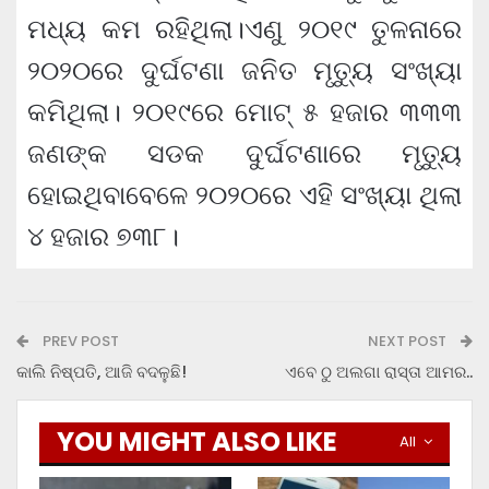
ମଧ୍ୟ କମ ରହିଥିଲା।ଏଣୁ ୨୦୧୯ ତୁଳନାରେ
୨୦୨୦ରେ ଦୁର୍ଘଟଣା ଜନିତ ମୃତ୍ୟୁ ସଂଖ୍ୟା
କମିଥିଲା। ୨୦୧୯ରେ ମୋଟ୍ ୫ ହଜାର ୩୩୩
ଜଣଙ୍କ ସଡକ ଦୁର୍ଘଟଣାରେ ମୃତ୍ୟୁ
ହୋଇଥିବାବେଳେ ୨୦୨୦ରେ ଏହି ସଂଖ୍ୟା ଥିଲା
୪ ହଜାର ୭୩୮।
PREV POST
NEXT POST
କାଲି ନିଷ୍ପତି, ଆଜି ବଦଳୁଛି!
ଏବେ ଠୁ ଅଲଗା ରାସ୍ତା ଆମର..
YOU MIGHT ALSO LIKE
All