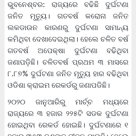
ଭୁବନେଶ୍ବର: ରାଜ୍ୟରେ ବଢିଛି ଦୁର୍ଘଟଣା
ଜନିତ ମୃତ୍ୟୁ। ଗତବର୍ଷ କରୋନା ଜନିତ
ଲକଡାଉନ କାରଣରୁ ଦୁର୍ଘଟଣା ସାମାନ୍ୟ
କମିଥିବା ଦେଖାଦେଇଥିଲା। ହେଲେ ଚଳିତ ବର୍ଷ
ଗତବର୍ଷ ଅପେକ୍ଷା ଦୁର୍ଘଟଣା ବଢିଥିବା
ଜଣାପଡ଼ିଛି। ଚଳିତବର୍ଷ ପ୍ରଥମ ୩ ମାସରେ
୮.୮୭% ଦୁର୍ଘଟଣା ଜନିତ ମୃତ୍ୟୁ ହାର ବଢିଥିବା
ଓଡିଶା କ୍ରାଇମ ରେକର୍ଡରୁ ଜଣାପଡିଛି।
୨୦୨୦ ଜାନୁଆରିରୁ ମାର୍ଚ୍ଚ ମଧ୍ୟରେ
ରାଜ୍ୟରେ ୩ ହଜାର ୨୨୫ଟି ସଡକ ଦୁର୍ଘଟଣା
ହୋଇଥିବା ରେକର୍ଡ ହୋଇଛି। ଦୁର୍ଘଟଣାରେ ୧