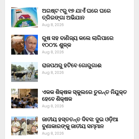
ଅଗଷ୍ଟ ୯ରୁ ୧୭ ଯାଏଁ ଘରେ ଘରେ
ତ୍ରିରଙ୍ଗା ଅଭିଯାନ
Aug 8, 2026
ରୁଷ ସହ ବାଣିଜ୍ୟ କଲେ ଲାଗିପାରେ
୧୦୦% ଶୁଳ୍କ
Aug 8, 2026
ରାଜପଥରୁ ହଟିବେ ଗୋରୁଗାଈ
Aug 8, 2026
ଏକକ ଶିକ୍ଷକ ସ୍କୁଲରେ ତୁରନ୍ତ ନିଯୁକ୍ତ
ହେବେ ଶିକ୍ଷକ
Aug 8, 2026
ଜାତୀୟ ହସ୍ତତନ୍ତ ଦିବସ: ଦୁଇ ଓଡ଼ିଆ
ବୁଣାକାରଙ୍କୁ ଜାତୀୟ ସମ୍ମାନ
Aug 8, 2026