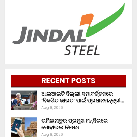
RECENT POSTS
ଆଇଆଇଟି ଦିଲ୍ଲୀ ସମାବର୍ତ୍ତନରେ
‘ବିକଶିତ ଭାରତ’ ପାଇଁ ପ୍ରଧାନମନ୍ତ୍ରୀ…
Aug 8, 2026
ତାମିଲନାଡୁର ପ୍ରମୁଖ ମନ୍ଦିରରେ
ମୋବାଇଲ ନିଷେଧ
Aug 8, 2026