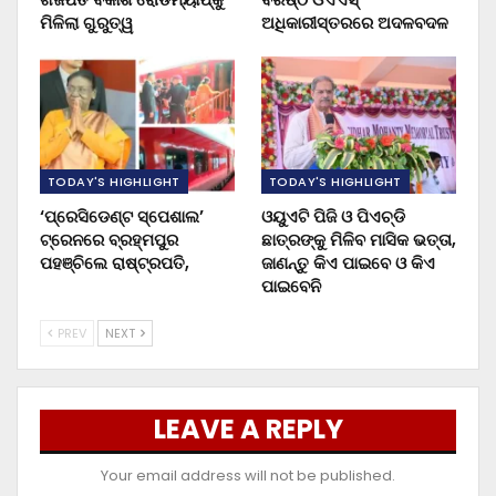
ମିଳିଲା ଗୁରୁତ୍ୱ
ଅଧିକାରୀସ୍ତରରେ ଅଦଳବଦଳ
TODAY'S HIGHLIGHT
TODAY'S HIGHLIGHT
‘ପ୍ରେସିଡେଣ୍ଟ ସ୍ପେଶାଲ’
ଓୟୁଏଟି ପିଜି ଓ ପିଏଚ୍‌ଡି
ଟ୍ରେନରେ ବ୍ରହ୍ମପୁର
ଛାତ୍ରଙ୍କୁ ମିଳିବ ମାସିକ ଭତ୍ତା,
ପହଞ୍ଚିଲେ ରାଷ୍ଟ୍ରପତି,
ଜାଣନ୍ତୁ କିଏ ପାଇବେ ଓ କିଏ
ପାଇବେନି
PREV
NEXT
LEAVE A REPLY
Your email address will not be published.