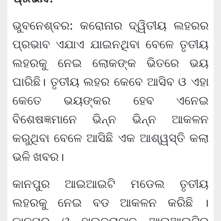
ଭୁବନେଶ୍ବର: କରୋନାର ଦ୍ୱିତୀୟ ଲହରର
ପ୍ରଭାବ ଏଯାଏ ଯାଇନଥିବା ବେଳେ ତୃତୀୟ
ଲହରକୁ ନେଇ ଲୋକଙ୍କ ଭିତରେ ଭୟ
ଘାରିଛି। ତୃତୀୟ ଲହର କେବେ ଆସିବ ଓ ଏହା
କେତେ ଭୟଙ୍କର ହେବ ଏନେଇ
ବିଶେଷଜ୍ଞମାନେ ଭିନ୍ନ ଭିନ୍ନ ଆକଳନ
କରୁଥିବା ବେଳେ ଆସିଛି ଏକ ଆଶ୍ୱସ୍ତି କଲା
ଭଳି ଖବର।
କାନପୁର ଆଇଆଇଟି ମଡେଲ ତୃତୀୟ
ଲହରକୁ ନେଇ ବଡ ଆକଳନ କରିଛି ।