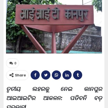
0
Share
ତୃତୀୟ ଲହରକୁ ନେଇ କାନପୁର
ଆଇଆଇଟିର ଆକଳନ: ପଡିବନି ବଡ଼
ପ୍ରଭାବ!