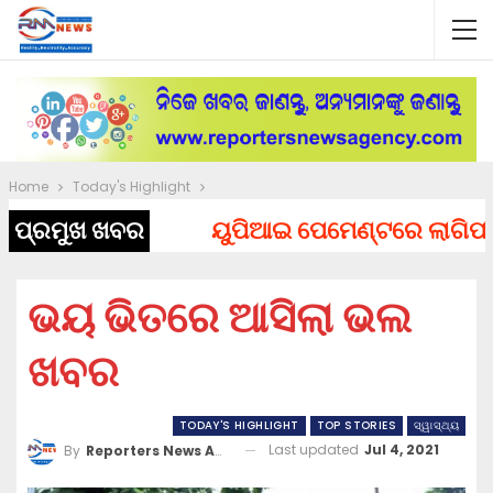
Home
Today's Highlight
ପ୍ରମୁଖ ଖବର
ୟୁପିଆଇ ପେମେଣ୍ଟରେ ଲାଗିପାରେ ଚ
ଭୟ ଭିତରେ ଆସିଲା ଭଲ
ଖବର
TODAY'S HIGHLIGHT
TOP STORIES
ସ୍ୱାସ୍ଥ୍ୟ
Last updated
Jul 4, 2021
By
Reporters News Agency