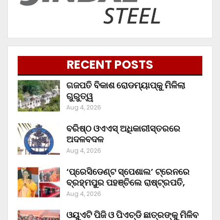
RECENT POSTS
ଗଜପତି ବିକାଶ ରୋଡମ୍ୟାପ୍‌କୁ ମିଳିଲା
ଗୁରୁତ୍ୱ
Aug 4, 2026
ବରିଷ୍ଠ ଓଏଏସ୍‌ ଅଧିକାରୀସ୍ତରରେ
ଅଦଳବଦଳ
Aug 4, 2026
‘ପ୍ରେସିଡେଣ୍ଟ ସ୍ପେଶାଲ’ ଟ୍ରେନରେ
ବ୍ରହ୍ମପୁର ପହଞ୍ଚିଲେ ରାଷ୍ଟ୍ରପତି,
Aug 4, 2026
ଓୟୁଏଟି ପିଜି ଓ ପିଏଚ୍‌ଡି ଛାତ୍ରଙ୍କୁ ମିଳିବ