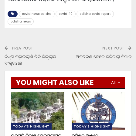
covid news odisha
covid-19
odisha covid report
odisha news
PREV POST
NEXT POST
ଚିନ୍ତା ବଢ଼ାଇଲାଣି ତିନି ଜିଲ୍ଲାର
ଅବତରଣ ବେଳେ ଜଳିଗଲା ବିମାନ
ସଂକ୍ରମଣ
YOU MIGHT ALSO LIKE
All
TODAY'S HIGHLIGHT
TODAY'S HIGHLIGHT
ଗଜପତି ବିକାଶ ରୋଡମ୍ୟାପ୍‌କୁ
ବରିଷ୍ଠ ଓଏଏସ୍‌