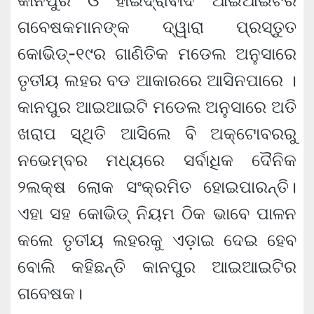
କାନପୁର ଓ ହାଇଦ୍ରାବାଦ ଆଇଆଇଟିର
ଗବେଷକମାନଙ୍କ ଦ୍ୱାରା ପ୍ରସ୍ତୁତ
କୋଭିଡ୍-୧୯ର ଗାଣିତିକ ମଡେଲ ଅନୁସାରେ
ତୃତୀୟ ଲହର ବଡ ଆକାରରେ ଆସିନପାରେ ।
କାନପୁର ଆଇଆଇଟି ମଡେଲ ଅନୁସାରେ ଅତି
ଖରାପ ସ୍ଥିତି ଆସିଲେ ବି ଅକ୍ଟୋବରରୁ
ନଭେମ୍ବର ମଧ୍ୟରେ ସର୍ବାଧିକ ଦୈନିକ
୨ଲକ୍ଷ ଲୋକ ସଂକ୍ରମିତ ହୋଇପାରନ୍ତି।
ଏହା ସହ କୋଭିଡ୍ ନିୟମ ଠିକ ଭାବେ ପାଳନ
କଲେ ତୃତୀୟ ଲହରକୁ ଏଡ଼ାଇ ଦେଇ ହେବ
ବୋଲି କହିଛନ୍ତି କାନପୁର ଆଇଆଇଟିର
ଗବେଷକ।