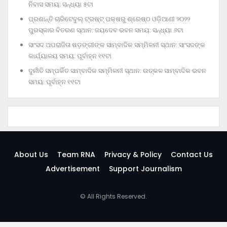
ନିବାସ ସମୟ: ସନ୍ଧ୍ୟା ୫ଟା
ପ୍ରଶାନ୍ତି ଚାରିଟେବୁଲ୍‌ ଟ୍ରଷ୍ଟ୍‌ ପକ୍ଷରୁ ଶ୍ରେଷ୍ଠ ଓଡ଼ିଆଣୀ ୨୦୨୨
ପୁରସ୍କାର ବିତରଣ ସ୍ଥାନ: ଜୟଦେବ ଭବନ ସମୟ: ସନ୍ଧ୍ୟା ୬ଟା
ସାଂସଦ ଅପରାଜିତା ଷଡ଼ଙ୍ଗୀଙ୍କ ସାମ୍ବାଦିକ ସମ୍ମିଳନୀ ସ୍ଥାନ: ସାଂସଦଙ୍କ
କାର୍ଯ୍ୟାଳୟ ସମୟ: ପୂର୍ବାହ୍ନ ୧୧ଟା
ଦୁର୍ନୀତି ସମ୍ପର୍କିତ ସାମ୍ବାଦିକ ସମ୍ମିଳନୀ ସ୍ଥାନ: ଉତ୍କଳ ସାମ୍ବାଦିକ ଭବନ
ସମୟ: ପୂର୍ବାହ୍ନ ୧୧ଟା
About Us
Team RNA
Privacy & Policy
Contact Us
Advertisement
Support Journalism
© All Rights Reserved.