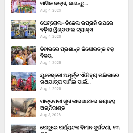
ମାସିକ ଭତ୍ତା, ଜାଣନ୍ତୁ…
Aug 4, 2026
ପେଟ୍ରୋଲ-ଡିଜେଲ ରପ୍ତାନି ଉପରେ
ବଢ଼ିଲା ୱିଣ୍ଡଫଲ ଟ୍ୟାକ୍ସ
Aug 4, 2026
ବିହାରରେ ପ୍ରଶାନ୍ତ କିଶୋରଙ୍କ ବଡ଼
ବିଜୟ,
Aug 4, 2026
ୟୁନେସ୍କୋ ଅମୂର୍ତ୍ତ ଐତିହ୍ୟ ତାଲିକାରେ
ରଥଯାତ୍ରା ସାମିଲ ପାଇଁ…
Aug 4, 2026
ପାତ୍ରପଡା ସୂତା କାରଖାନାରେ ଭୟାବହ
ଅଗ୍ନିକାଣ୍ଡ
Aug 3, 2026
ପେରୁରେ ପର୍ଯ୍ୟଟକ ବିମାନ ଦୁର୍ଘଟଣା, ୧୩