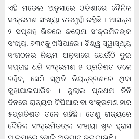
ଏହି ମଡେଲ ଅନୁସାରେ ଓଡିଶାରେ ଦୈନିକ
ସଂକ୍ରମଣ ସଂଖ୍ୟା ତଳମୁହାଁ ରହିଛି । ଆସନ୍ତା
୨ ସପ୍ତାହ ଭିତରେ କରୋନା ସଂକ୍ରମିତଙ୍କ
ସଂଖ୍ୟା ୭୩୯କୁ ଖସିପାରେ। ବିଶ୍ୱ ସ୍ୱାସ୍ଥ୍ୟ
ସଂଗଠନର ନିୟମ ଅନୁସାରେ ଯେଉଁଠି ଦୁଇ
ସପ୍ତାହ ଧରି ସଂକ୍ରମଣ ୫ ପ୍ରତିଶତ ତଳେ
ରହିବ, ସେଠି ସ୍ଥିତି ନିୟନ୍ତ୍ରଣରେ ଥିବା
କୁହାଯାଇପାରିବ । ଜୁଲାଇ ପ୍ରଥମ ତିନି
ଦିନରେ ରାଜ୍ୟର ଟିପିଆର ବା ସଂକ୍ରମଣ ହାର
୫ପ୍ରତିଶତ ତଳେ ରହିଛି। ତେଣୁ ରାଜ୍ୟରେ
ଦୈନିକ ସଂକ୍ରମିତଙ୍କ ସଂଖ୍ୟା ଖୁବ ହ୍ରାସ
ପାଇପାରେ ବୋଲି ଅନୁମାନ କରାଯାଉଛି।