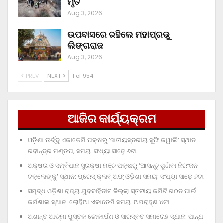
ମୃତ
Aug 3, 2026
ଉପବାସରେ ରହିଲେ ମହାପ୍ରଭୁ
ଲିଙ୍ଗରାଜ
Aug 3, 2026
PREV
NEXT
1 of 954
ଆଜିର କାର୍ଯ୍ୟକ୍ରମ
ଓଡ଼ିଶା ଊର୍ଦ୍ଦୁ ଏକାଡେମି ପକ୍ଷରୁ ‘ଜାତୀୟସ୍ତରୀୟ ସୁଫି କୱାଲି’ ସ୍ଥାନ:
ରବୀନ୍ଦ୍ର ମଣ୍ଡପ, ସମୟ: ସଂଧ୍ୟା ସାଢ଼େ ୬ଟା
ଅକ୍ଷର ଓ ସମ୍ବିଧାନ ସୁରକ୍ଷା ମଞ୍ଚ ପକ୍ଷରୁ ‘ଆସନ୍ତୁ ଶୁଣିବା ନିରଂଜନ
ଟକ୍‌ଲେଙ୍କୁ’ ସ୍ଥାନ: ପ୍ରେସ୍‌ କ୍ଲବ୍‌ ଅଫ୍‌ ଓଡ଼ିଶା ସମୟ: ସଂଧ୍ୟା ସାଢ଼େ ୬ଟା
ସମୃଦ୍ଧ ଓଡ଼ିଶା ରାଜ୍ୟ ଯୁବବାହିନୀର ଜିଲ୍ଲା ସ୍ତରୀୟ କମିଟି ଗଠନ ପାଇଁ
କର୍ମଶାଳା ସ୍ଥାନ: ଲୋହିଆ ଏକାଡେମି ସମୟ: ଅପରାହ୍‌ଣ ୪ଟା
ଅଶାନ୍ତ ଆତ୍ମା ପୁସ୍ତକ ଲୋକାର୍ପଣ ଓ ସାରସ୍ବତ ସମାରୋହ ସ୍ଥାନ: ପାନ୍ଥ