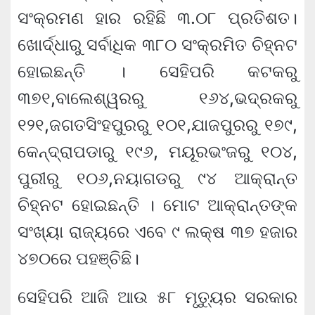
ସଂକ୍ରମଣ ହାର ରହିଛି ୩.୦୮ ପ୍ରତିଶତ।
ଖୋର୍ଦ୍ଧାରୁ ସର୍ବାଧିକ ୩୮୦ ସଂକ୍ରମିତ ଚିହ୍ନଟ
ହୋଇଛନ୍ତି । ସେହିପରି କଟକରୁ
୩୭୧,ବାଲେଶ୍ୱରରୁ ୧୬୪,ଭଦ୍ରକରୁ
୧୨୧,ଜଗତସିଂହପୁରରୁ ୧୦୧,ଯାଜପୁରରୁ ୧୭୯,
କେନ୍ଦ୍ରାପଡାରୁ ୧୯୬, ମୟୂରଭଂଜରୁ ୧୦୪,
ପୁରୀରୁ ୧୦୬,ନୟାଗଡରୁ ୯୪ ଆକ୍ରାନ୍ତ
ଚିହ୍ନଟ ହୋଇଛନ୍ତି । ମୋଟ ଆକ୍ରାନ୍ତଙ୍କ
ସଂଖ୍ୟା ରାଜ୍ୟରେ ଏବେ ୯ ଲକ୍ଷ ୩୭ ହଜାର
୪୭୦ରେ ପହଞ୍ଚିଛି।
ସେହିପରି ଆଜି ଆଉ ୫୮ ମୃତ୍ୟୁର ସରକାର