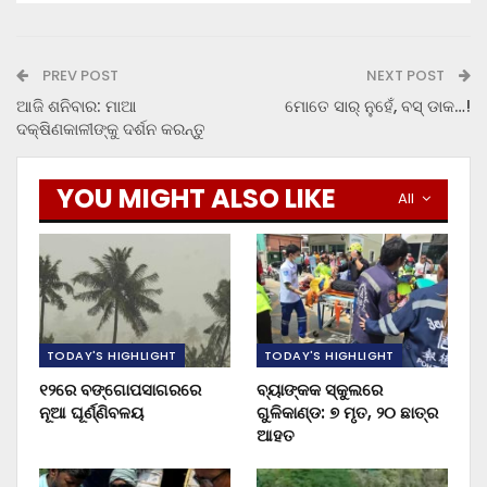
PREV POST
NEXT POST
ଆଜି ଶନିବାର: ମାଆ
ମୋତେ ସାର୍ ନୁହେଁ, ବସ୍ ଡାକ…!
ଦକ୍ଷିଣକାଳୀଙ୍କୁ ଦର୍ଶନ କରନ୍ତୁ
YOU MIGHT ALSO LIKE
All
TODAY'S HIGHLIGHT
TODAY'S HIGHLIGHT
୧୨ରେ ବଙ୍ଗୋପସାଗରରେ
ବ୍ୟାଙ୍କକ ସ୍କୁଲରେ
ନୂଆ ଘୂର୍ଣ୍ଣିବଳୟ
ଗୁଳିକାଣ୍ଡ: ୭ ମୃତ, ୨୦ ଛାତ୍ର
ଆହତ