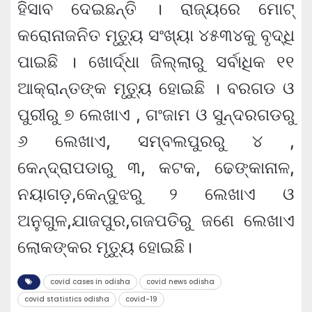
ହିସାବ ଦେଇଛନ୍ତି । ରାଜ୍ୟରେ ମୋଟ୍
କରୋନାଜନିତ ମୃତ୍ୟୁ ସଂଖ୍ୟା ୪୫୩୪କୁ ବୃଦ୍ଧି
ପାଇଛି । ଖୋର୍ଦ୍ଧା ଜିଲ୍ଲାରୁ ସର୍ବାଧିକ ୧୧
ଆକ୍ରାନ୍ତଙ୍କ ମୃତ୍ୟୁ ହୋଇଛି । ବରଗଡ ଓ
ପୁରୀରୁ ୭ ଲେଖାଏ , ଗଂଜାମ ଓ ସୁନ୍ଦରଗଡରୁ
୬ ଲେଖାଏ, ସମ୍ବଲପୁରରୁ ୪ ,
କେନ୍ଦ୍ରାପଡାରୁ ୩, କଟକ, ଢେଙ୍କାନାଳ,
ନୟାଗଡ଼,କେନ୍ଦୁଝରୁ ୨ ଲେଖାଏ ଓ
ଅନୁଗୁଳ,ଯାଜପୁର,ଗଜପତିରୁ ଜଣେ ଲେଖାଏ
ଲୋକଙ୍କର ମୃତ୍ୟୁ ହୋଇଛି।
covid cases in odisha
covid news odisha
covid statistics odisha
covid-19