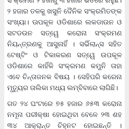
ସଂକ୍ରମଣ ୨ ହଜାରୁ ୩ ହଜାର ଭିତରେ ରହୁଛି।
୨ ହଜାର ତଳକୁ ଖସୁନି ଦୈନିକ ସଂକ୍ରମିତଙ୍କ
ସଂଖ୍ୟା। ଊପକୂଳ ଓଡିଶାରେ ଲକଡାଉନ ଓ
ସଟଡଉନ ସତ୍ୱେ କରୋନା ସଂକ୍ରମଣ
ନିୟନ୍ତ୍ରଣକୁ ଆସୁନାହିଁ । ସର୍ଭିଲାନ୍ସ ସହିତ
ଟେଷ୍ଟିଂ ଓ ଟିକାକରଣ ସତ୍ୱେ ଉପକୂଳ
ଓଡିଶାରେ କାହିଁକି ସଂକ୍ରମଣ କମୁନି ତାହା
ଏବେ ଚିନ୍ତାଜନକ ବିଷୟ । ସେହିପରି କରେନା
ମୃତ୍ୟୁର ତାଲିକା ମଧ୍ୟ ଲମ୍ବିବାରେ ଲାଗିଛି।
ଗତ ୨୪ ଘଂଟାରେ ୭୫ ହଜାର ୬୫୩ କରୋନା
ନମୂନା ପରୀକ୍ଷା ହୋଇଥିବା ବେଳେ ୨୩ ଶହ
୩୪ ଆକ୍ରାନ୍ତ ଚିହ୍ନଟ ହୋଇଛନ୍ତି ।