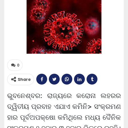
0
Share
ଭୁବନେଶ୍ବର: ରାଜ୍ୟରେ କରୋନା ଲହରର
ଦ୍ୱିତୀୟ ପ୍ରବାହ ଏଯାଏ କମିନି> ସଂକ୍ରମଣ
ହାର ପୂର୍ବଅପକ୍ଷୋ କମିଥିଲେ ମଧ୍ୟ ଦୈନିକ