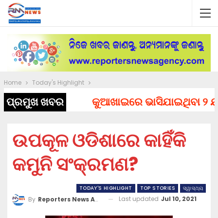
Home
Today's Highlight
ପ୍ରମୁଖ ଖବର
କୁଆଖାଇରେ ଭାସିଯାଇଥିବା ୨ ଯୁବକ
ଉପକୂଳ ଓଡିଶାରେ କାହିଁକି
କମୁନି ସଂକ୍ରମଣ?
TODAY'S HIGHLIGHT
TOP STORIES
ସ୍ୱାସ୍ଥ୍ୟ
Last updated
Jul 10, 2021
By
Reporters News Agency