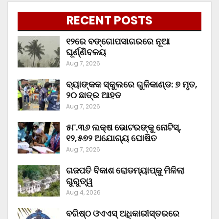
RECENT POSTS
୧୨ରେ ବଙ୍ଗୋପସାଗରରେ ନୂଆ
ଘୂର୍ଣ୍ଣିବଳୟ
Aug 7, 2026
ବ୍ୟାଙ୍କକ ସ୍କୁଲରେ ଗୁଳିକାଣ୍ଡ: ୭ ମୃତ,
୨୦ ଛାତ୍ର ଆହତ
Aug 7, 2026
୫୮.୩୬ ଲକ୍ଷ ଭୋଟରଙ୍କୁ ନୋଟିସ୍‌,
୧୨,୫୭୨ ଅଯୋଗ୍ୟ ଘୋଷିତ
Aug 7, 2026
ଗଜପତି ବିକାଶ ରୋଡମ୍ୟାପ୍‌କୁ ମିଳିଲା
ଗୁରୁତ୍ୱ
Aug 4, 2026
ବରିଷ୍ଠ ଓଏଏସ୍‌ ଅଧିକାରୀସ୍ତରରେ