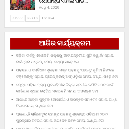
ରଥଯାତ୍ରା ସାମିଲ ପାଇଁ…
Aug 4, 2026
PREV
NEXT
1 of 954
ଆଜିର କାର୍ଯ୍ୟକ୍ରମ
ଓଡ଼ିଶା ଊର୍ଦ୍ଦୁ ଏକାଡେମି ପକ୍ଷରୁ ‘ଜାତୀୟସ୍ତରୀୟ ସୁଫି କୱାଲି’ ସ୍ଥାନ:
ରବୀନ୍ଦ୍ର ମଣ୍ଡପ, ସମୟ: ସଂଧ୍ୟା ସାଢ଼େ ୬ଟା
ଅକ୍ଷର ଓ ସମ୍ବିଧାନ ସୁରକ୍ଷା ମଞ୍ଚ ପକ୍ଷରୁ ‘ଆସନ୍ତୁ ଶୁଣିବା ନିରଂଜନ
ଟକ୍‌ଲେଙ୍କୁ’ ସ୍ଥାନ: ପ୍ରେସ୍‌ କ୍ଲବ୍‌ ଅଫ୍‌ ଓଡ଼ିଶା ସମୟ: ସଂଧ୍ୟା ସାଢ଼େ ୬ଟା
ସମୃଦ୍ଧ ଓଡ଼ିଶା ରାଜ୍ୟ ଯୁବବାହିନୀର ଜିଲ୍ଲା ସ୍ତରୀୟ କମିଟି ଗଠନ ପାଇଁ
କର୍ମଶାଳା ସ୍ଥାନ: ଲୋହିଆ ଏକାଡେମି ସମୟ: ଅପରାହ୍‌ଣ ୪ଟା
ଅଶାନ୍ତ ଆତ୍ମା ପୁସ୍ତକ ଲୋକାର୍ପଣ ଓ ସାରସ୍ବତ ସମାରୋହ ସ୍ଥାନ: ପାନ୍ଥ
ନିବାସ ସମୟ: ସନ୍ଧ୍ୟା ୫ଟା
ପ୍ରଶାନ୍ତି ଚାରିଟେବୁଲ୍‌ ଟ୍ରଷ୍ଟ୍‌ ପକ୍ଷରୁ ଶ୍ରେଷ୍ଠ ଓଡ଼ିଆଣୀ ୨୦୨୨
ପୁରସ୍କାର ବିତରଣ ସ୍ଥାନ: ଜୟଦେବ ଭବନ ସମୟ: ସନ୍ଧ୍ୟା ୬ଟା
ସାଂସଦ ଅପରାଜିତା ଷଡ଼ଙ୍ଗୀଙ୍କ ସାମ୍ବାଦିକ ସମ୍ମିଳନୀ ସ୍ଥାନ: ସାଂସଦଙ୍କ