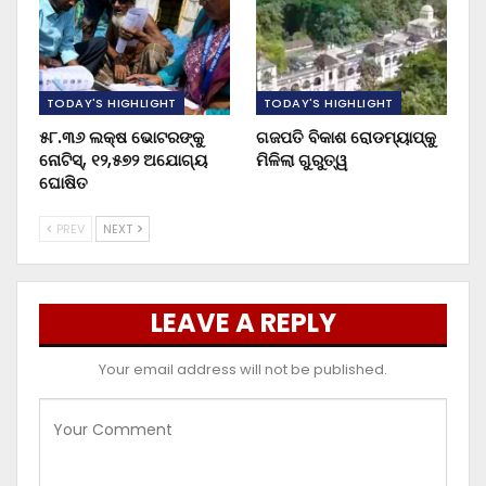
TODAY'S HIGHLIGHT
TODAY'S HIGHLIGHT
୫୮.୩୬ ଲକ୍ଷ ଭୋଟରଙ୍କୁ
ଗଜପତି ବିକାଶ ରୋଡମ୍ୟାପ୍‌କୁ
ନୋଟିସ୍‌, ୧୨,୫୭୨ ଅଯୋଗ୍ୟ
ମିଳିଲା ଗୁରୁତ୍ୱ
ଘୋଷିତ
PREV
NEXT
LEAVE A REPLY
Your email address will not be published.