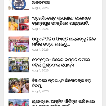
ଅଦଳବଦଳ
Aug 4, 2026
‘ପ୍ରେସିଡେଣ୍ଟ ସ୍ପେଶାଲ’ ଟ୍ରେନରେ
ବ୍ରହ୍ମପୁର ପହଞ୍ଚିଲେ ରାଷ୍ଟ୍ରପତି,
Aug 4, 2026
ଓୟୁଏଟି ପିଜି ଓ ପିଏଚ୍‌ଡି ଛାତ୍ରଙ୍କୁ ମିଳିବ
ମାସିକ ଭତ୍ତା, ଜାଣନ୍ତୁ…
Aug 4, 2026
ପେଟ୍ରୋଲ-ଡିଜେଲ ରପ୍ତାନି ଉପରେ
ବଢ଼ିଲା ୱିଣ୍ଡଫଲ ଟ୍ୟାକ୍ସ
Aug 4, 2026
ବିହାରରେ ପ୍ରଶାନ୍ତ କିଶୋରଙ୍କ ବଡ଼
ବିଜୟ,
Aug 4, 2026
ୟୁନେସ୍କୋ ଅମୂର୍ତ୍ତ ଐତିହ୍ୟ ତାଲିକାରେ