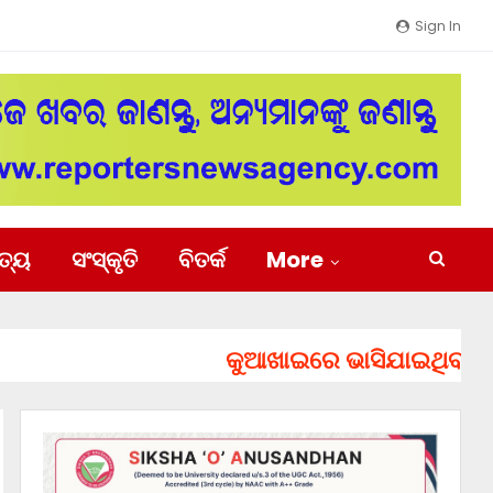
Sign In
ିତ୍ୟ
ସଂସ୍କୃତି
ବିତର୍କ
More
କୁଆଖାଇରେ ଭାସିଯାଇଥିବା ୨ ଯୁବ