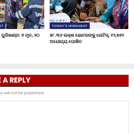
HT
TODAY'S HIGHLIGHT
ଗୁଳିକାଣ୍ଡ: ୭ ମୃତ, ୨୦
୫୮.୩୬ ଲକ୍ଷ ଭୋଟରଙ୍କୁ ନୋଟିସ୍‌, ୧୨,୫୭୨
ଅଯୋଗ୍ୟ ଘୋଷିତ
 A REPLY
 will not be published.