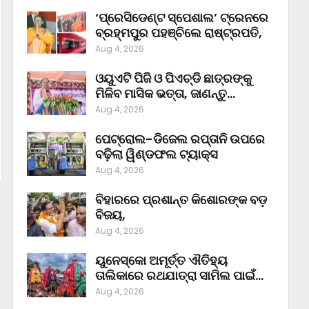
‘ପ୍ରେସିଡେଣ୍ଟ ସ୍ପେଶାଲ’ ଟ୍ରେନରେ
ବ୍ରହ୍ମପୁର ପହଞ୍ଚିଲେ ରାଷ୍ଟ୍ରପତି,
Aug 4, 2026
ଓୟୁଏଟି ପିଜି ଓ ପିଏଚ୍‌ଡି ଛାତ୍ରଙ୍କୁ
ମିଳିବ ମାସିକ ଭତ୍ତା, ଜାଣନ୍ତୁ…
Aug 4, 2026
ପେଟ୍ରୋଲ-ଡିଜେଲ ରପ୍ତାନି ଉପରେ
ବଢ଼ିଲା ୱିଣ୍ଡଫଲ ଟ୍ୟାକ୍ସ
Aug 4, 2026
ବିହାରରେ ପ୍ରଶାନ୍ତ କିଶୋରଙ୍କ ବଡ଼
ବିଜୟ,
Aug 4, 2026
ୟୁନେସ୍କୋ ଅମୂର୍ତ୍ତ ଐତିହ୍ୟ
ତାଲିକାରେ ରଥଯାତ୍ରା ସାମିଲ ପାଇଁ…
Aug 4, 2026