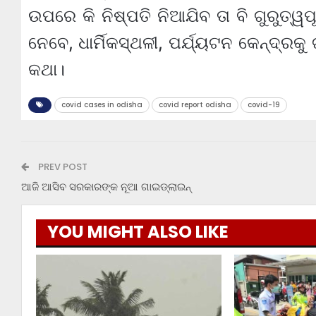
ଉପରେ କି ନିଷ୍ପତି ନିଆଯିବ ତା ବି ଗୁରୁତ୍ୱପ
ନେବେ, ଧାର୍ମିକସ୍ଥଳୀ, ପର୍ଯ୍ୟଟନ କେନ୍ଦ୍ରକୁ 
କଥା।
covid cases in odisha
covid report odisha
covid-19
PREV POST
ଆଜି ଆସିବ ସରକାରଙ୍କ ନୂଆ ଗାଇଡ୍‌ଲାଇନ୍
YOU MIGHT ALSO LIKE