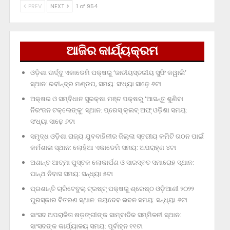
PREV
NEXT
1 of 954
ଆଜିର କାର୍ଯ୍ୟକ୍ରମ
ଓଡ଼ିଶା ଊର୍ଦ୍ଦୁ ଏକାଡେମି ପକ୍ଷରୁ ‘ଜାତୀୟସ୍ତରୀୟ ସୁଫି କୱାଲି’
ସ୍ଥାନ: ରବୀନ୍ଦ୍ର ମଣ୍ଡପ, ସମୟ: ସଂଧ୍ୟା ସାଢ଼େ ୬ଟା
ଅକ୍ଷର ଓ ସମ୍ବିଧାନ ସୁରକ୍ଷା ମଞ୍ଚ ପକ୍ଷରୁ ‘ଆସନ୍ତୁ ଶୁଣିବା
ନିରଂଜନ ଟକ୍‌ଲେଙ୍କୁ’ ସ୍ଥାନ: ପ୍ରେସ୍‌ କ୍ଲବ୍‌ ଅଫ୍‌ ଓଡ଼ିଶା ସମୟ:
ସଂଧ୍ୟା ସାଢ଼େ ୬ଟା
ସମୃଦ୍ଧ ଓଡ଼ିଶା ରାଜ୍ୟ ଯୁବବାହିନୀର ଜିଲ୍ଲା ସ୍ତରୀୟ କମିଟି ଗଠନ ପାଇଁ
କର୍ମଶାଳା ସ୍ଥାନ: ଲୋହିଆ ଏକାଡେମି ସମୟ: ଅପରାହ୍‌ଣ ୪ଟା
ଅଶାନ୍ତ ଆତ୍ମା ପୁସ୍ତକ ଲୋକାର୍ପଣ ଓ ସାରସ୍ବତ ସମାରୋହ ସ୍ଥାନ:
ପାନ୍ଥ ନିବାସ ସମୟ: ସନ୍ଧ୍ୟା ୫ଟା
ପ୍ରଶାନ୍ତି ଚାରିଟେବୁଲ୍‌ ଟ୍ରଷ୍ଟ୍‌ ପକ୍ଷରୁ ଶ୍ରେଷ୍ଠ ଓଡ଼ିଆଣୀ ୨୦୨୨
ପୁରସ୍କାର ବିତରଣ ସ୍ଥାନ: ଜୟଦେବ ଭବନ ସମୟ: ସନ୍ଧ୍ୟା ୬ଟା
ସାଂସଦ ଅପରାଜିତା ଷଡ଼ଙ୍ଗୀଙ୍କ ସାମ୍ବାଦିକ ସମ୍ମିଳନୀ ସ୍ଥାନ:
ସାଂସଦଙ୍କ କାର୍ଯ୍ୟାଳୟ ସମୟ: ପୂର୍ବାହ୍ନ ୧୧ଟା