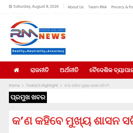
Saturday, August 8, 2026
About Us
Team RNA
Privacy & Po
ରାଜନୀତି
ଅର୍ଥନୀତି
ବୈଦେଶିକ ବ୍ୟାପା
Home
Today's Highlight
କ’ଣ କହିବେ ମୁଖ୍ୟ ଶାସନ ସଚିବ?
ପ୍ରମୁଖ ଖବର
କ’ଣ କହିବେ ମୁଖ୍ୟ ଶାସନ ସ