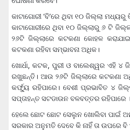
ଘୋଷଣା କରିବେ।
କାଟାଗୋରୀ ‘ବି’ରେ ଥିବା ୧୦ ଜିଲ୍ଲା ମଧ୍ୟରୁ କ
କାଟାଗୋରୀରେ ଥିବା ୧୦ ଜିଲ୍ଲାରୁ ୬ ଟି ଜିଲ
୨୬ଟି ଜିଲ୍ଲାରେ କଟକଣା କୋହଳ କରାଯାଇପ
କଟକଣା ରହିବା ସମ୍ଭାବନା ଅଧିକ।
ଖୋର୍ଧା, କଟକ, ପୁରୀ ଓ ବାଲେଶ୍ୱର ଏହି ୪ 
ରଖୁଛନ୍ତି। ଆଉ ୨୬ଟି ଜିଲ୍ଲାରେ କଟକଣା ଅଧ
କର୍ଫ୍ୟୁ ରହିପାରେ। ବେଶୀ ପ୍ରଭାବିତ ୪ ଜି
ସପ୍ତାହନ୍ତ ସଟଡାଉନ ବଳବତ୍ତର ରହିପାରେ 
ହେଲେ ଛୋଟ ଛୋଟ ସେଲୁନ ଖୋଲିବା ପାଇଁ ଅନୁମତ
ସରକାର ଅନୁମତି ଦେବେ କି ନାହିଁ ତା ଉପରେ 