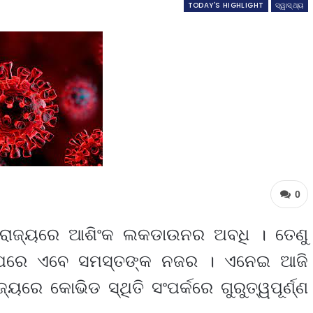
TODAY'S HIGHLIGHT
ସ୍ୱାସ୍ଥ୍ୟ
0
ି ରାଜ୍ୟରେ ଆଶିଂକ ଲକଡାଉନର ଅବଧି । ତେଣୁ
ଉପରେ ଏବେ ସମସ୍ତଙ୍କ ନଜର । ଏନେଇ ଆଜି
ରେ କୋଭିଡ ସ୍ଥିତି ସଂପର୍କରେ ଗୁରୁତ୍ୱପୂର୍ଣ୍ଣ