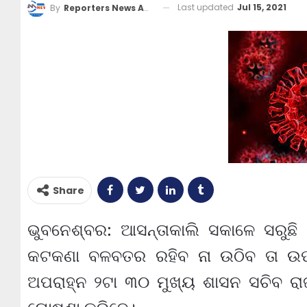
Last updated
Jul 15, 2021
By
Reporters News Agency
Share
ଭୁବନେଶ୍ବର: ଆସନ୍ତାକାଲି ସକାଳେ ସରୁଛ
କଟକଣା ବଳବତର ରହିବ ନା ଉଠିବ ତା 
ଅପରାହ୍ନ ୨ଟା ୩୦ ମୁଖ୍ୟ ଶାସନ ସଚିବ ରାଜ୍ୟ