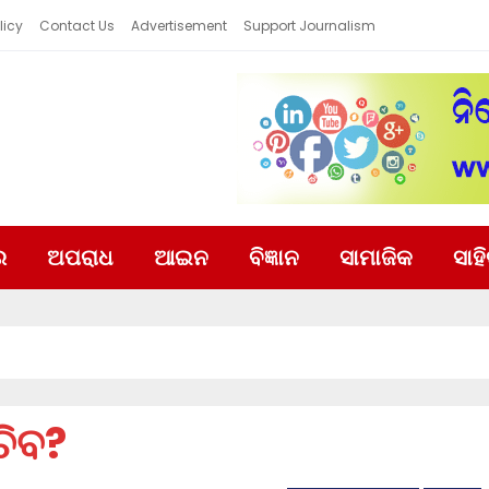
licy
Contact Us
Advertisement
Support Journalism
ର
ଅପରାଧ
ଆଇନ
ବିଜ୍ଞାନ
ସାମାଜିକ
ସାହ
ଚିବ?