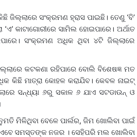
ିଛି ଜିଲ୍ଲାରେ ସଂକ୍ରମଣ ହ୍ରାସ ପାଇଛି। ତେଣୁ ‘ବି’
୍ଲା ‘ଏ’ କାଟାଗୋରୀରେ ସାମିଲ ହୋଇପାରେ। ଅର୍ଥାତ
ାରେ। ସଂକ୍ରମଣ ଅଧିକ ଥିବା ୪ଟି ଜିଲ୍ଲାରେ
ଜିଲ୍ଲାରେ କଟକଣା ରହିପାରେ ବୋଲି ବିଶେଷଜ୍ଞ ମତ
ିକ କିଛି ମାତ୍ରା କୋହଳ କରାଯିବ। କେବଳ ନାଇଟ୍
ଲ୍ଲାରେ ସନ୍ଧ୍ୟା ୬ରୁ ସକାଳ ୬ ଯାଏ ସଟଡାଉନ୍ ଓ
।
ି ମିଳିଥିବା ବେଳେ ପାର୍ଲର, ଜିମ ଖୋଲିବା ପାଇଁ
ବି ଏବେ ସମସ୍ତଙ୍କ ନଜର । ସେହିପରି ମଲ ଖୋଲିବା