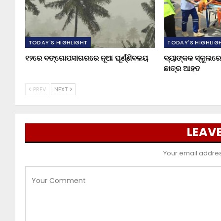
TODAY'S HIGHLIGHT
TODAY'S HIGHLIG
୧୨ରେ ବଙ୍ଗୋପସାଗରରେ ନୂଆ ଘୂର୍ଣ୍ଣିବଳୟ
ବ୍ୟାଙ୍କକ ସ୍କୁଲରେ 
ଛାତ୍ର ଆହତ
PREV
NEXT
LEAVE
Your email address