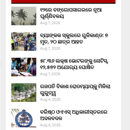
୧୨ରେ ବଙ୍ଗୋପସାଗରରେ ନୂଆ
ଘୂର୍ଣ୍ଣିବଳୟ
Aug 7, 2026
ବ୍ୟାଙ୍କକ ସ୍କୁଲରେ ଗୁଳିକାଣ୍ଡ: ୭
ମୃତ, ୨୦ ଛାତ୍ର ଆହତ
Aug 7, 2026
୫୮.୩୬ ଲକ୍ଷ ଭୋଟରଙ୍କୁ ନୋଟିସ୍‌,
୧୨,୫୭୨ ଅଯୋଗ୍ୟ ଘୋଷିତ
Aug 7, 2026
ଗଜପତି ବିକାଶ ରୋଡମ୍ୟାପ୍‌କୁ ମିଳିଲା
ଗୁରୁତ୍ୱ
Aug 4, 2026
ବରିଷ୍ଠ ଓଏଏସ୍‌ ଅଧିକାରୀସ୍ତରରେ
ଅଦଳବଦଳ
Aug 4, 2026