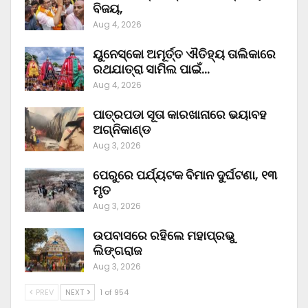
ବିଜୟ,
Aug 4, 2026
ୟୁନେସ୍କୋ ଅମୂର୍ତ୍ତ ଐତିହ୍ୟ ତାଲିକାରେ
ରଥଯାତ୍ରା ସାମିଲ ପାଇଁ…
Aug 4, 2026
ପାତ୍ରପଡା ସୂତା କାରଖାନାରେ ଭୟାବହ
ଅଗ୍ନିକାଣ୍ଡ
Aug 3, 2026
ପେରୁରେ ପର୍ଯ୍ୟଟକ ବିମାନ ଦୁର୍ଘଟଣା, ୧୩
ମୃତ
Aug 3, 2026
ଉପବାସରେ ରହିଲେ ମହାପ୍ରଭୁ
ଲିଙ୍ଗରାଜ
Aug 3, 2026
PREV
NEXT
1 of 954