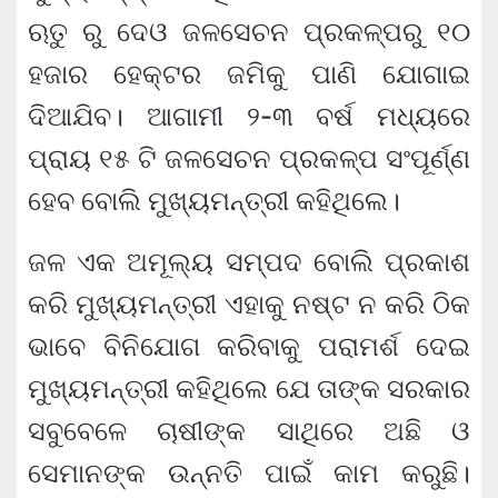
ଋତୁ ରୁ ଦେଓ ଜଳସେଚନ ପ୍ରକଳ୍ପରୁ ୧୦
ହଜାର ହେକ୍ଟର ଜମିକୁ ପାଣି ଯୋଗାଇ
ଦିଆଯିବ। ଆଗାମୀ ୨-୩ ବର୍ଷ ମଧ୍ୟରେ
ପ୍ରାୟ ୧୫ ଟି ଜଳସେଚନ ପ୍ରକଳ୍ପ ସଂପୂର୍ଣ୍ଣ
ହେବ ବୋଲି ମୁଖ୍ୟମନ୍ତ୍ରୀ କହିଥିଲେ।
ଜଳ ଏକ ଅମୂଲ୍ୟ ସମ୍ପଦ ବୋଲି ପ୍ରକାଶ
କରି ମୁଖ୍ୟମନ୍ତ୍ରୀ ଏହାକୁ ନଷ୍ଟ ନ କରି ଠିକ
ଭାବେ ବିନିଯୋଗ କରିବାକୁ ପରାମର୍ଶ ଦେଇ
ମୁଖ୍ୟମନ୍ତ୍ରୀ କହିଥିଲେ ଯେ ତାଙ୍କ ସରକାର
ସବୁବେଳେ ଚାଷୀଙ୍କ ସାଥିରେ ଅଛି ଓ
ସେମାନଙ୍କ ଉନ୍ନତି ପାଇଁ କାମ କରୁଛି।