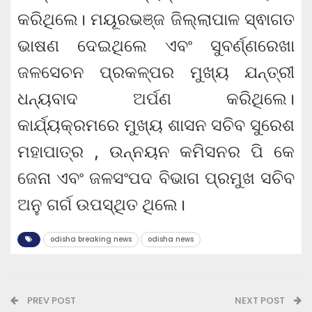
କରିଥିଲେ। ମୟୂରଭଞ୍ଜ ଜିଲ୍ଲାପାଳ ସ୍ଵାଗତ
ଭାଷଣ ଦେଇଥିଲେ ଏବଂ ସୁବର୍ଣ୍ଣରେଖା
ଜଳସେଚନ ପ୍ରକଳ୍ପର ମୁଖ୍ୟ ଯନ୍ତ୍ରୀ
ଧନ୍ୟବାଦ ଅର୍ପଣ କରିଥିଲେ।
କାର୍ଯ୍ୟକ୍ରମରେ ମୁଖ୍ୟ ଶାସନ ସଚିବ ସୁରେଶ
ମହାପାତ୍ର , ଉନ୍ନୟନ କମିସନର ପି କେ
ଜେନା ଏବଂ ଜଳସଂପଦ ବିଭାଗ ପ୍ରମୁଖ ସଚିବ
ଅନୁ ଗର୍ଗ ଉପସ୍ଥିତ ଥିଲେ।
odisha breaking news
odisha news
PREV POST
NEXT POST