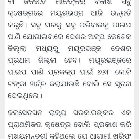
ବା ଜନଜାତି ମାନଙ୍କର ବିକାଶ ସବୁ
କ୍ଷେତ୍ରରେ ମୟୂରଭଞ୍ଜ ଆଜି ଉନ୍ନତି
କରୁଛି। ସବୁ ଘରକୁ ସବୁ ପରିବାରକୁ ପାଇପ
ପାଣି ଯୋଗାଇବାରେ ଦେଶର ଅଳ୍ପ କେତେକ
ଜିଲ୍ଲା ମଧ୍ୟରୁ ମୟୂରଭଞ୍ଜ ଦେଶର
ପ୍ରଥମ ଜିଲ୍ଲା ହେବ। ମୟୂରଭଞ୍ଜରେ
ପାଇପ ପାଣି ପ୍ରକଳ୍ପ ପାଇଁ ୭୬୮ କୋଟି
ଟଙ୍କା ଖର୍ଚ୍ଚ କରାଯାଉଛି ବୋଲି ସେ ସୂଚନା
ଦେଇଥିଲେ।
ଜଳସେଚସନ ରାଜ୍ୟ ସରକାରଙ୍କର ଏକ
ପ୍ରାଥମିକତା କ୍ଷେତ୍ର ବୋଲି ପ୍ରକାଶ କରି
ମୁଖ୍ୟମନ୍ତ୍ରୀ କହିଥିଲେ ଯେ ଆଗାମୀ ଖରିଫ