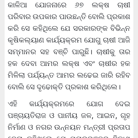
କାଳିଆ ଯୋଜନାରେ ୬୭ ଲକ୍ଷ ଚାଷୀ
ପରିବାର ଉପକାର ପାଉଛନ୍ତି ବୋଲି ପ୍ରକାଶ
କରି ସେ କହିଥିଲେ ଯେ ସରକାରଙ୍କ ବିଭିନ୍ନ
କୃଷିକଲ୍ୟାଣ କାର୍ଯ୍ୟକ୍ରମ ଯୋଗୁ ଚାଷୀ ଆଜି
ସମ୍ମାନର ସହ ବଞ୍ଚି ପାରୁଛି। ଚାଷୀକୁ ତାର
ହକ ଦେବା ଆମର ଲକ୍ଷ ଏବଂ ଚାଷୀର ହକ
ମିଳିଲା ପର୍ଯ୍ୟନ୍ତ ଆମର ଲଢେଇ ଜାରି ରହିବ
ବୋଲି ସେ ଦୃଢୋକ୍ତି ପ୍ରକାଶ କରିଥିଲେ।
ଏହି କାର୍ଯ୍ୟକ୍ରମରେ ଯୋଗ ଦେଇ
ପଞ୍ଚାୟତିରାଜ ଓ ପାନୀୟ ଜଳ, ଆଇନ, ଗୃହ
ନିର୍ମାଣ ଓ ନଗର ଉନ୍ନୟନ ମନ୍ତ୍ରୀ ପ୍ରତାପ