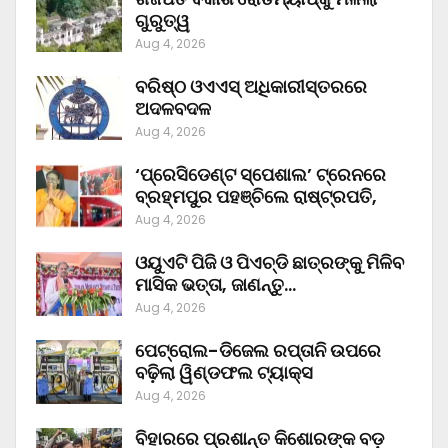
ଗୁରୁତ୍ୱ
Aug 4, 2026
ବରିଷ୍ଠ ଓଏଏସ୍‌ ଅଧିକାରୀସ୍ତରରେ
ଅଦଳବଦଳ
Aug 4, 2026
‘ପ୍ରେସିଡେଣ୍ଟ ସ୍ପେଶାଲ’ ଟ୍ରେନରେ
ବ୍ରହ୍ମପୁର ପହଞ୍ଚିଲେ ରାଷ୍ଟ୍ରପତି,
Aug 4, 2026
ଓୟୁଏଟି ପିଜି ଓ ପିଏଚ୍‌ଡି ଛାତ୍ରଙ୍କୁ ମିଳିବ
ମାସିକ ଭତ୍ତା, ଜାଣନ୍ତୁ…
Aug 4, 2026
ପେଟ୍ରୋଲ-ଡିଜେଲ ରପ୍ତାନି ଉପରେ
ବଢ଼ିଲା ୱିଣ୍ଡଫଲ ଟ୍ୟାକ୍ସ
Aug 4, 2026
ବିହାରରେ ପ୍ରଶାନ୍ତ କିଶୋରଙ୍କ ବଡ଼