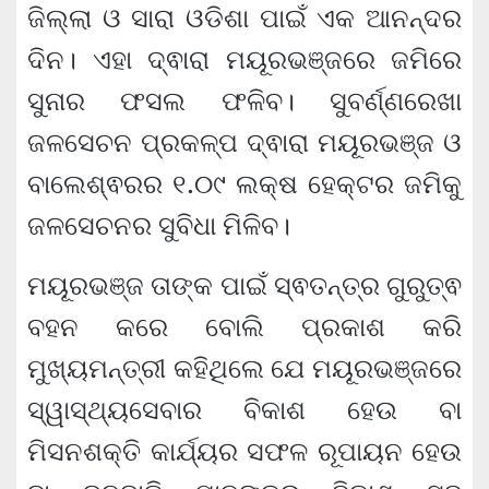
ଜିଲ୍ଲା ଓ ସାରା ଓଡିଶା ପାଇଁ ଏକ ଆନନ୍ଦର
ଦିନ। ଏହା ଦ୍ଵାରା ମୟୂରଭଞ୍ଜରେ ଜମିରେ
ସୁନାର ଫସଲ ଫଳିବ। ସୁବର୍ଣ୍ଣରେଖା
ଜଳସେଚନ ପ୍ରକଳ୍ପ ଦ୍ଵାରା ମୟୂରଭଞ୍ଜ ଓ
ବାଲେଶ୍ଵରର ୧.୦୯ ଲକ୍ଷ ହେକ୍ଟର ଜମିକୁ
ଜଳସେଚନର ସୁବିଧା ମିଳିବ।
ମୟୂରଭଞ୍ଜ ତାଙ୍କ ପାଇଁ ସ୍ଵତନ୍ତ୍ର ଗୁରୁତ୍ଵ
ବହନ କରେ ବୋଲି ପ୍ରକାଶ କରି
ମୁଖ୍ୟମନ୍ତ୍ରୀ କହିଥିଲେ ଯେ ମୟୂରଭଞ୍ଜରେ
ସ୍ୱାସ୍ଥ୍ୟସେବାର ବିକାଶ ହେଉ ବା
ମିସନଶକ୍ତି କାର୍ଯ୍ୟର ସଫଳ ରୂପାୟନ ହେଉ