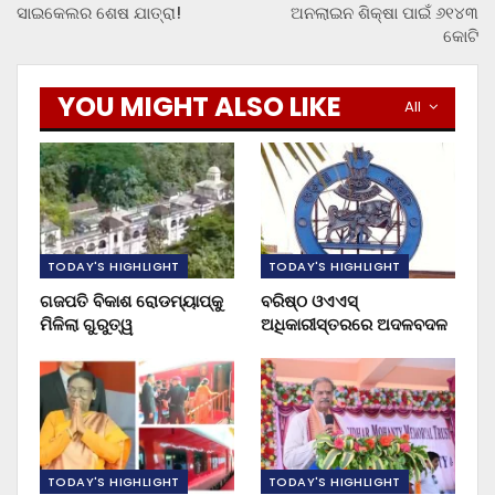
ସାଇକେଲର ଶେଷ ଯାତ୍ରା!
ଅନଲାଇନ ଶିକ୍ଷା ପାଇଁ ୬୧୪୩
କୋଟି
YOU MIGHT ALSO LIKE
All
TODAY'S HIGHLIGHT
TODAY'S HIGHLIGHT
ଗଜପତି ବିକାଶ ରୋଡମ୍ୟାପ୍‌କୁ
ବରିଷ୍ଠ ଓଏଏସ୍‌
ମିଳିଲା ଗୁରୁତ୍ୱ
ଅଧିକାରୀସ୍ତରରେ ଅଦଳବଦଳ
TODAY'S HIGHLIGHT
TODAY'S HIGHLIGHT