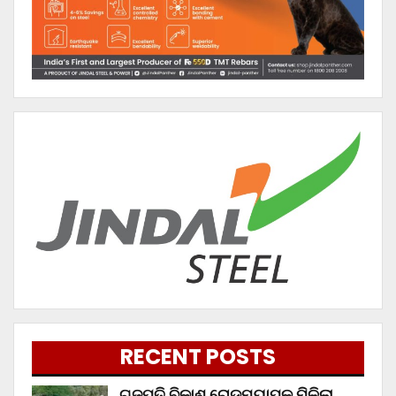
RECENT POSTS
ଗଜପତି ବିକାଶ ରୋଡମ୍ୟାପ୍‌କୁ ମିଳିଲା