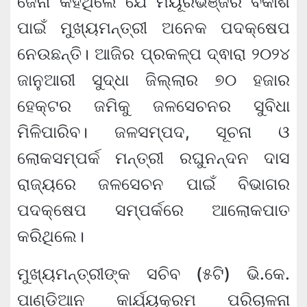
ଜେନା କହିଥିଲେ ଯେ ମୟୂରଭଞ୍ଜର ବିକାଶ
ପାଇଁ ମୁଖ୍ୟମନ୍ତ୍ରୀ ଅନେକ ପଦକ୍ଷେପ
ନେଉଛନ୍ତି। ଆଜିର ପ୍ରକଳ୍ପ ଦ୍ଵାରା ୨୦୨୪
ଜାନୁଆରୀ ସୁଦ୍ଧା ଜିଲ୍ଲାର ୭୦ ହଜାର
ହେକ୍ଟର ଜମିକୁ ଜଳସେଚନର ସୁବିଧା
ମିଳିପାରିବ। ଜଳସମ୍ପଦ, ସୂଚନା ଓ
ଲୋକସମ୍ପର୍କ ମନ୍ତ୍ରୀ ରଘୁନନ୍ଦନ ଦାସ
ରାଜ୍ୟରେ ଜଳସେଚନ ପାଇଁ ବିଭାଗର
ପଦକ୍ଷେପ ସମ୍ପର୍କରେ ଆଲୋକପାତ
କରିଥିଲେ।
ମୁଖ୍ୟମନ୍ତ୍ରୀଙ୍କ ସଚିବ (୫ଟି) ଭି.କେ.
ପାଣ୍ଡିଆନ କାର୍ଯ୍ୟକ୍ରମ ପରିଚାଳନା