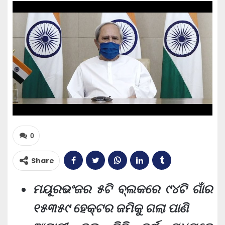
0
Share
ମୟୂରଭଂଜର ୫ଟି ବ୍ଲକରେ ୯୪ଟି ଗାଁର
୧୫୩୫୯ ହେକ୍ଟର ଜମିକୁ ଗଲା ପାଣି