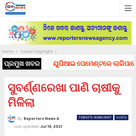
Home
Today's Highlight
ପ୍ରମୁଖ ଖବର
ୟୁପିଆଇ ପେମେଣ୍ଟରେ ଲାଗିପାରେ ଚାର୍
ସୁବର୍ଣ୍ଣରେଖା ପାଣି ଚାଷୀକୁ
ମିଳିଲା
TODAY'S HIGHLIGHT
ସାମାଜିକ
By
Reporters News Agency
Last updated
Jul 19, 2021