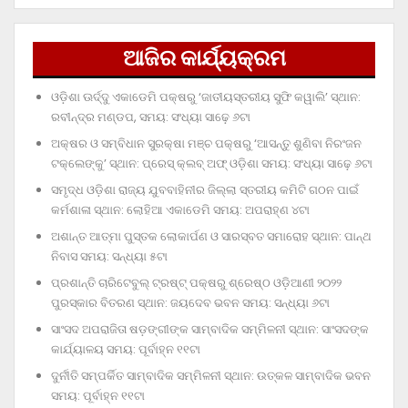
ଆଜିର କାର୍ଯ୍ୟକ୍ରମ
ଓଡ଼ିଶା ଊର୍ଦ୍ଦୁ ଏକାଡେମି ପକ୍ଷରୁ ‘ଜାତୀୟସ୍ତରୀୟ ସୁଫି କୱାଲି’ ସ୍ଥାନ:
ରବୀନ୍ଦ୍ର ମଣ୍ଡପ, ସମୟ: ସଂଧ୍ୟା ସାଢ଼େ ୬ଟା
ଅକ୍ଷର ଓ ସମ୍ବିଧାନ ସୁରକ୍ଷା ମଞ୍ଚ ପକ୍ଷରୁ ‘ଆସନ୍ତୁ ଶୁଣିବା ନିରଂଜନ
ଟକ୍‌ଲେଙ୍କୁ’ ସ୍ଥାନ: ପ୍ରେସ୍‌ କ୍ଲବ୍‌ ଅଫ୍‌ ଓଡ଼ିଶା ସମୟ: ସଂଧ୍ୟା ସାଢ଼େ ୬ଟା
ସମୃଦ୍ଧ ଓଡ଼ିଶା ରାଜ୍ୟ ଯୁବବାହିନୀର ଜିଲ୍ଲା ସ୍ତରୀୟ କମିଟି ଗଠନ ପାଇଁ
କର୍ମଶାଳା ସ୍ଥାନ: ଲୋହିଆ ଏକାଡେମି ସମୟ: ଅପରାହ୍‌ଣ ୪ଟା
ଅଶାନ୍ତ ଆତ୍ମା ପୁସ୍ତକ ଲୋକାର୍ପଣ ଓ ସାରସ୍ବତ ସମାରୋହ ସ୍ଥାନ: ପାନ୍ଥ
ନିବାସ ସମୟ: ସନ୍ଧ୍ୟା ୫ଟା
ପ୍ରଶାନ୍ତି ଚାରିଟେବୁଲ୍‌ ଟ୍ରଷ୍ଟ୍‌ ପକ୍ଷରୁ ଶ୍ରେଷ୍ଠ ଓଡ଼ିଆଣୀ ୨୦୨୨
ପୁରସ୍କାର ବିତରଣ ସ୍ଥାନ: ଜୟଦେବ ଭବନ ସମୟ: ସନ୍ଧ୍ୟା ୬ଟା
ସାଂସଦ ଅପରାଜିତା ଷଡ଼ଙ୍ଗୀଙ୍କ ସାମ୍ବାଦିକ ସମ୍ମିଳନୀ ସ୍ଥାନ: ସାଂସଦଙ୍କ
କାର୍ଯ୍ୟାଳୟ ସମୟ: ପୂର୍ବାହ୍ନ ୧୧ଟା
ଦୁର୍ନୀତି ସମ୍ପର୍କିତ ସାମ୍ବାଦିକ ସମ୍ମିଳନୀ ସ୍ଥାନ: ଉତ୍କଳ ସାମ୍ବାଦିକ ଭବନ
ସମୟ: ପୂର୍ବାହ୍ନ ୧୧ଟା