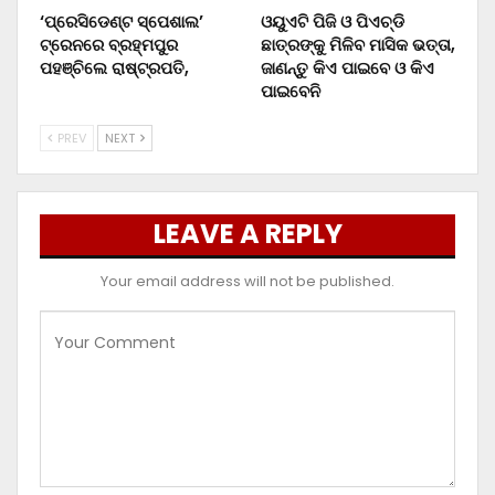
‘ପ୍ରେସିଡେଣ୍ଟ ସ୍ପେଶାଲ’
ଓୟୁଏଟି ପିଜି ଓ ପିଏଚ୍‌ଡି
ଟ୍ରେନରେ ବ୍ରହ୍ମପୁର
ଛାତ୍ରଙ୍କୁ ମିଳିବ ମାସିକ ଭତ୍ତା,
ପହଞ୍ଚିଲେ ରାଷ୍ଟ୍ରପତି,
ଜାଣନ୍ତୁ କିଏ ପାଇବେ ଓ କିଏ
ପାଇବେନି
PREV
NEXT
LEAVE A REPLY
Your email address will not be published.