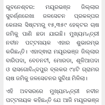
ଭୁବନେଶ୍ବର: ମୟୂରଭଞ୍ଜ ଜିଲ୍ଲାର
ସୁବର୍ଣ୍ଣରେଖା ଜଳସେଚନ ପ୍ରକଳ୍ପର
କେନାଲ ସିଷ୍ଟମରୁ ୧୫,୩୫୯ ହେକ୍ଟର ଚାଷ
ଜମିକୁ ପାଣି ଛଡା ଯାଇଛି। ମୁଖ୍ୟମନ୍ତ୍ରୀ
ନବୀନ ପଟ୍ଟନାୟକ ଏହାର ଶୁଭାରମ୍ଭ
କରିଛନ୍ତି। ଏହାଦ୍ଵାରା ମୟୂରଭଞ୍ଜ ଜିଲ୍ଲାର
ବାରିପଦା, ବେତନଟୀ, ମୋରଡା, ଶୂଳିଆପଦା
ଓ ରାସଗୋବିନ୍ଦପୁର ବ୍ଲକର ୯୪ଟି ଗ୍ରାମର
ଚାଷ ଜମିକୁ ଜଳସେଚନର ସୁବିଧା ମିଳିଲା।
ଏହି ଅବସରରେ ମୁଖ୍ୟମନ୍ତ୍ରୀ ନବୀନ
ପଟ୍ଟନାୟକ କହିଛନ୍ତି ଯେ ଆଜି ମୟୂରଭଞ୍ଜ