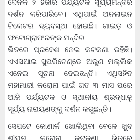
ଦୈନିକ ୨ ହଜାର ପର୍ଯ୍ୟଟକ ସୂଯ୍ୟମନ୍ଦିର
ଦର୍ଶନ କରିପାରିବେ। ଏଥିପାଇଁ ଅନଲାଇନ
ଟିକେଟର ବ୍ୟବସ୍ଥା ହୋଇଛି। ଗାଇଡ଼ ଓ
ଫଟୋଗ୍ରାଫରଙ୍କ ମନ୍ଦିର
ଭିତରେ ପ୍ରବେଶ ନେଇ କଟକଣା ରହିଛି।
ଏଏସଆଇ ସୁପରିଟେଣ୍ଡେ ଅରୁଣ ମଲ୍ଲିକ
ଏନେଇ ସୂଚନା ଦେଇଛନ୍ତି। ଏଥିସହିତ
ମହାମାରୀ କରୋନା ପାଇଁ ଗତ ୩ ମାସ ପରେ
ଆଜି ପର୍ଯ୍ୟଟକ ଓ ସ୍ଥାନୀୟ ଶ୍ରଦ୍ଧାଳୁ
ସୂର୍ଯ୍ୟ ନାରାୟଣଙ୍କୁ ଦର୍ଶନ କରୁଛନ୍ତି।
ସେପଟେ କୋଣାର୍କ ଖୋଲିଥିବା ବେଳେ ଖୁବ
ଶୀଘ୍ର କରୋନା କଟକଣା ଭିତରେ