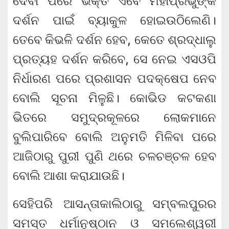
ଦେବା ପରେ ଭକ୍ତ ଏବେ ମହାପ୍ରଭୁଙ୍କ
ଦର୍ଶନ ପାଇଁ ବ୍ୟାକୁଳ ହୋଇଉଠିଲେଣି।
ତେବେ କିଭଳି ଦର୍ଶନ ହେବ, କେତେ ଶ୍ରଦ୍ଧାଲୁ
ପ୍ରତ୍ୟହ ଦର୍ଶନ କରିବେ, ସେ ନେଇ ଏସଓପି
ନିର୍ଧାରଣ ପରେ ପ୍ରଶାସନ ପଦକ୍ଷେପ ନେବ
ବୋଲି ସୂଚନା ମିଳୁଛି। କୋଭିଡ କଟକଣା
ଭିତରେ ସମୁଦ୍ରକୂଳରେ ଲୋକମାନେ
ବୁଲିପାରିବେ ବୋଲି ଅନୁମତି ମିଳିବା ପରେ
ଆଜିଠାରୁ ପୁରୀ ପୁଣି ଥରେ ଚଳଚଞ୍ଚଳ ହେବ
ବୋଲି ଆଶା କରାଯାଉଛି।
ସେହିପରି ଆସନ୍ତାକାଲିଠାରୁ ସମ୍ବଲପୁରର
ସମସ୍ତ ଧର୍ମାନୁଷ୍ଠାନ ଓ ସମଲେଶ୍ୱରୀ