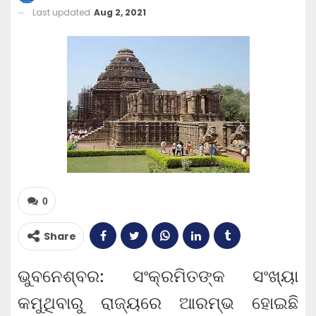
Last updated
Aug 2, 2021
0
Share
ଭୁବନେଶ୍ବର: ସଂକ୍ରମିତଙ୍କ ସଂଖ୍ୟା
କମୁଥିବାରୁ ରାଜ୍ୟରେ ଆରମ୍ଭ ହୋଇଛି