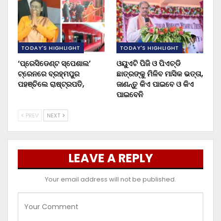
TODAY'S HIGHLIGHT
TODAY'S HIGHLIGHT
‘ପ୍ରେସିଡେଣ୍ଟ ସ୍ପେଶାଲ’
ଓୟୁଏଟି ପିଜି ଓ ପିଏଚ୍‌ଡି
ଟ୍ରେନରେ ବ୍ରହ୍ମପୁର
ଛାତ୍ରଙ୍କୁ ମିଳିବ ମାସିକ ଭତ୍ତା,
ପହଞ୍ଚିଲେ ରାଷ୍ଟ୍ରପତି,
ଜାଣନ୍ତୁ କିଏ ପାଇବେ ଓ କିଏ
ପାଇବେନି
PREV
NEXT
LEAVE A REPLY
Your email address will not be published.