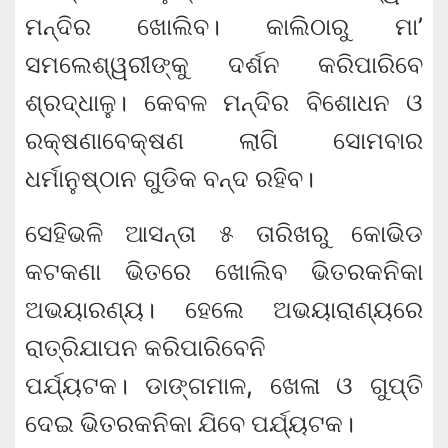
ମନ୍ଦିର ଖୋଲିବ। କାଲିଠାରୁ ମା’
ସମଲେଶ୍ୱରୀଙ୍କୁ ଦର୍ଶନ କରିପାରିବେ
ଶ୍ରଦ୍ଧାଳୁ। କେବଳ ମନ୍ଦିର ବିଶୋଧନ ଓ
ରକ୍ଷଣାବେକ୍ଷଣ ଲାଗି ସୋମବାର
ଧର୍ମାନୁଷ୍ଠାନ ଗୁଡିକ ବନ୍ଦ ରହିବ।
ସେହିଭଳି ଆସନ୍ତା ୫ ତାରିଖରୁ କୋଭିଡ
କଟକଣା ଭିତରେ ଖୋଲିବ ଭିତରକନିକା
ଅଭୟାରଣ୍ୟ। ହେଲେ ଅଭୟାରାଣ୍ୟରେ
ରାତ୍ରିଯାପନ କରିପାରିବେନି
ପର୍ଯ୍ୟଟକ। ଡାଙ୍ଗମାଳ, ଖେଳା ଓ ଗୁପ୍ତି
ଦେଇ ଭିତରକନିକା ଯିବେ ପର୍ଯ୍ୟଟକ।