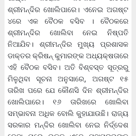
ଶ୍ରୀମନ୍ଦିର ଖୋଲିପାରେ। ଏନେଇ ଅଗଷ୍ଟ
୪ରେ ଏକ ବୈଠକ ବସିବ । ବୈଠକରେ
ଶ୍ରୀମନ୍ଦିର ଖୋଲିବା ନେଇ ନିଷ୍ପତି
ନିଆଯିବ। ଶ୍ରୀମନ୍ଦିର ମୁଖ୍ୟ ପ୍ରଶାସକ
ଡାକ୍ତର କ୍ରିଷନ୍ କୁମାରଙ୍କ ଅଧ୍ୟକ୍ଷତାରେ
ଏହି ବୈଠକ ବସିବ। ଅତି ବିଶ୍ବସ୍ତ ସୂତ୍ରରୁ
ମିଳୁଥିବା ସୂଚନା ଅନୁସାରେ, ଅଗଷ୍ଟ ୧୫
ତାରିଖ ପରେ ଯେ କୌଣସି ଦିନ ଶ୍ରୀମନ୍ଦିର
ଖୋଲିପାରେ। ୧୬ ତାରିଖରେ ଖୋଲିବା
ସମ୍ଭାବନା ଅଧିକ ବୋଲି କୁହାଯାଉଛି। ରାଜ୍ୟ
ସରକାର ମନ୍ଦିର ଖୋଲିବା ନେଇ ନିର୍ଦ୍ଦେଶ