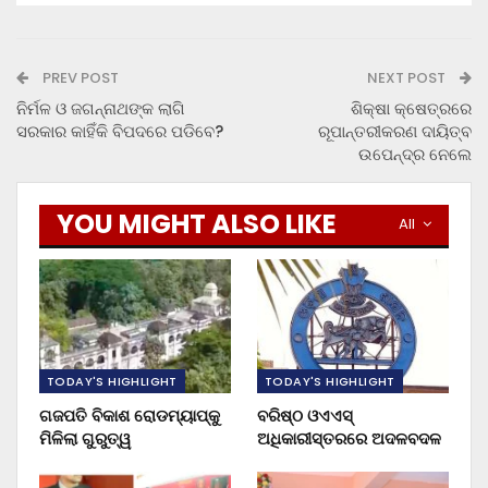
PREV POST
NEXT POST
ନିର୍ମଳ ଓ ଜଗନ୍ନାଥଙ୍କ ଲାଗି
ଶିକ୍ଷା କ୍ଷେତ୍ରରେ
ସରକାର କାହିଁକି ବିପଦରେ ପଡିବେ?
ରୂପାନ୍ତରୀକରଣ ଦାୟିତ୍ବ
ଉପେନ୍ଦ୍ର ନେଲେ
YOU MIGHT ALSO LIKE
All
TODAY'S HIGHLIGHT
TODAY'S HIGHLIGHT
ଗଜପତି ବିକାଶ ରୋଡମ୍ୟାପ୍‌କୁ
ବରିଷ୍ଠ ଓଏଏସ୍‌
ମିଳିଲା ଗୁରୁତ୍ୱ
ଅଧିକାରୀସ୍ତରରେ ଅଦଳବଦଳ