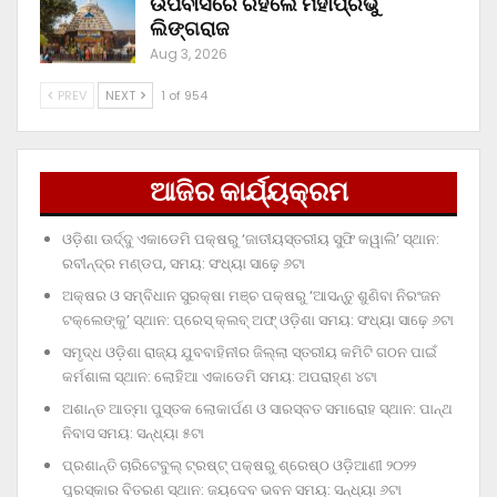
ଉପବାସରେ ରହିଲେ ମହାପ୍ରଭୁ
ଲିଙ୍ଗରାଜ
Aug 3, 2026
PREV
NEXT
1 of 954
ଆଜିର କାର୍ଯ୍ୟକ୍ରମ
ଓଡ଼ିଶା ଊର୍ଦ୍ଦୁ ଏକାଡେମି ପକ୍ଷରୁ ‘ଜାତୀୟସ୍ତରୀୟ ସୁଫି କୱାଲି’ ସ୍ଥାନ:
ରବୀନ୍ଦ୍ର ମଣ୍ଡପ, ସମୟ: ସଂଧ୍ୟା ସାଢ଼େ ୬ଟା
ଅକ୍ଷର ଓ ସମ୍ବିଧାନ ସୁରକ୍ଷା ମଞ୍ଚ ପକ୍ଷରୁ ‘ଆସନ୍ତୁ ଶୁଣିବା ନିରଂଜନ
ଟକ୍‌ଲେଙ୍କୁ’ ସ୍ଥାନ: ପ୍ରେସ୍‌ କ୍ଲବ୍‌ ଅଫ୍‌ ଓଡ଼ିଶା ସମୟ: ସଂଧ୍ୟା ସାଢ଼େ ୬ଟା
ସମୃଦ୍ଧ ଓଡ଼ିଶା ରାଜ୍ୟ ଯୁବବାହିନୀର ଜିଲ୍ଲା ସ୍ତରୀୟ କମିଟି ଗଠନ ପାଇଁ
କର୍ମଶାଳା ସ୍ଥାନ: ଲୋହିଆ ଏକାଡେମି ସମୟ: ଅପରାହ୍‌ଣ ୪ଟା
ଅଶାନ୍ତ ଆତ୍ମା ପୁସ୍ତକ ଲୋକାର୍ପଣ ଓ ସାରସ୍ବତ ସମାରୋହ ସ୍ଥାନ: ପାନ୍ଥ
ନିବାସ ସମୟ: ସନ୍ଧ୍ୟା ୫ଟା
ପ୍ରଶାନ୍ତି ଚାରିଟେବୁଲ୍‌ ଟ୍ରଷ୍ଟ୍‌ ପକ୍ଷରୁ ଶ୍ରେଷ୍ଠ ଓଡ଼ିଆଣୀ ୨୦୨୨
ପୁରସ୍କାର ବିତରଣ ସ୍ଥାନ: ଜୟଦେବ ଭବନ ସମୟ: ସନ୍ଧ୍ୟା ୬ଟା