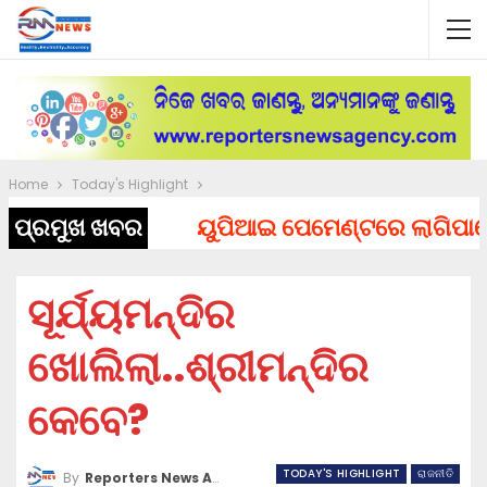
Home
Today's Highlight
ପ୍ରମୁଖ ଖବର
ୟୁପିଆଇ ପେମେଣ୍ଟରେ ଲାଗିପାରେ ଚା
ସୂର୍ଯ୍ୟମନ୍ଦିର
ଖୋଲିଲା..ଶ୍ରୀମନ୍ଦିର
କେବେ?
TODAY'S HIGHLIGHT
ରାଜନୀତି
By
Reporters News Agency