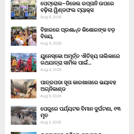
ପେଟ୍ରୋଲ-ଡିଜେଲ ରପ୍ତାନି ଉପରେ
ବଢ଼ିଲା ୱିଣ୍ଡଫଲ ଟ୍ୟାକ୍ସ
Aug 4, 2026
ବିହାରରେ ପ୍ରଶାନ୍ତ କିଶୋରଙ୍କ ବଡ଼
ବିଜୟ,
Aug 4, 2026
ୟୁନେସ୍କୋ ଅମୂର୍ତ୍ତ ଐତିହ୍ୟ ତାଲିକାରେ
ରଥଯାତ୍ରା ସାମିଲ ପାଇଁ…
Aug 4, 2026
ପାତ୍ରପଡା ସୂତା କାରଖାନାରେ ଭୟାବହ
ଅଗ୍ନିକାଣ୍ଡ
Aug 3, 2026
ପେରୁରେ ପର୍ଯ୍ୟଟକ ବିମାନ ଦୁର୍ଘଟଣା, ୧୩
ମୃତ
Aug 3, 2026