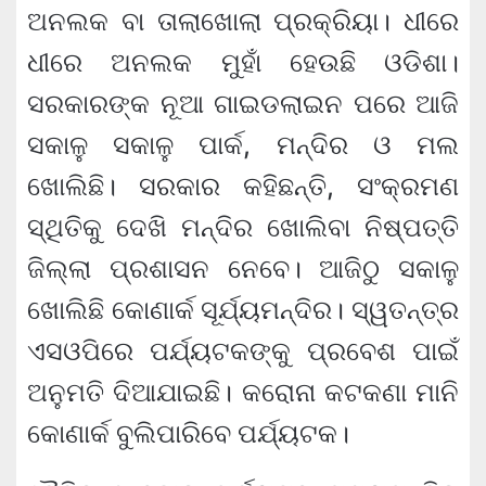
ଅନଲକ ବା ତାଲାଖୋଲା ପ୍ରକ୍ରିୟା। ଧୀରେ
ଧୀରେ ଅନଲକ ମୁହାଁ ହେଉଛି ଓଡିଶା।
ସରକାରଙ୍କ ନୂଆ ଗାଇଡଲାଇନ ପରେ ଆଜି
ସକାଳୁ ସକାଳୁ ପାର୍କ, ମନ୍ଦିର ଓ ମଲ
ଖୋଲିଛି। ସରକାର କହିଛନ୍ତି, ସଂକ୍ରମଣ
ସ୍ଥିତିକୁ ଦେଖି ମନ୍ଦିର ଖୋଲିବା ନିଷ୍ପତ୍ତି
ଜିଲ୍ଲା ପ୍ରଶାସନ ନେବେ। ଆଜିଠୁ ସକାଳୁ
ଖୋଲିଛି କୋଣାର୍କ ସୂର୍ଯ୍ୟମନ୍ଦିର। ସ୍ୱତନ୍ତ୍ର
ଏସଓପିରେ ପର୍ଯ୍ୟଟକଙ୍କୁ ପ୍ରବେଶ ପାଇଁ
ଅନୁମତି ଦିଆଯାଇଛି। କରୋନା କଟକଣା ମାନି
କୋଣାର୍କ ବୁଲିପାରିବେ ପର୍ଯ୍ୟଟକ।