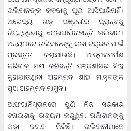
ତାଲିବାନଙ୍କ କବଜାକୁ ପୂରା ଆସିପାରିନାହିଁ।
ଅଭେଦ୍ୟ ଗଡ଼ ପଞ୍ଜଶୀର ପ୍ରାନ୍ତକୁ
ନିୟନ୍ତ୍ରଣକୁ ନେଇପାରିନାହାନ୍ତି ତାଲିବାନ।
ଅନ୍ୟପଟେ ତାଲିବାନଙ୍କୁ କଡା ଟକ୍କର ପାଇଁ
ପ୍ରସ୍ତୁତ କରାଯାଉଛି। ଆତ୍ମସମର୍ପଣ
କରିବାକୁ ମନା କରିଛନ୍ତି ପଞ୍ଜଶୀରର ସିଂହ
କୁହାଯାଉଥିବା ଅହମ୍ମଦ ଶାହା ମାସୁଦଙ୍କ
ପୁଅ ଅହମ୍ମଦ ମାସୁଦ।
ଆଫଗାନିସ୍ତାନରେ ପୁଣି ନିଜ ସରକାର
ବନାଇବାକୁ ଉଦ୍ୟମ କରୁଥିବା ତାଲିବାନଙ୍କୁ
କଡ଼ା ଜବାବ ମିଳିଛି। ତାଲିବାନୀମାନେ