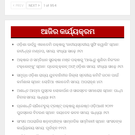
PREV
NEXT
1 of 954
ଆଜିର କାର୍ଯ୍ୟକ୍ରମ
ଓଡ଼ିଶା ଊର୍ଦ୍ଦୁ ଏକାଡେମି ପକ୍ଷରୁ ‘ଜାତୀୟସ୍ତରୀୟ ସୁଫି କୱାଲି’ ସ୍ଥାନ:
ରବୀନ୍ଦ୍ର ମଣ୍ଡପ, ସମୟ: ସଂଧ୍ୟା ସାଢ଼େ ୬ଟା
ଅକ୍ଷର ଓ ସମ୍ବିଧାନ ସୁରକ୍ଷା ମଞ୍ଚ ପକ୍ଷରୁ ‘ଆସନ୍ତୁ ଶୁଣିବା ନିରଂଜନ
ଟକ୍‌ଲେଙ୍କୁ’ ସ୍ଥାନ: ପ୍ରେସ୍‌ କ୍ଲବ୍‌ ଅଫ୍‌ ଓଡ଼ିଶା ସମୟ: ସଂଧ୍ୟା ସାଢ଼େ ୬ଟା
ସମୃଦ୍ଧ ଓଡ଼ିଶା ରାଜ୍ୟ ଯୁବବାହିନୀର ଜିଲ୍ଲା ସ୍ତରୀୟ କମିଟି ଗଠନ ପାଇଁ
କର୍ମଶାଳା ସ୍ଥାନ: ଲୋହିଆ ଏକାଡେମି ସମୟ: ଅପରାହ୍‌ଣ ୪ଟା
ଅଶାନ୍ତ ଆତ୍ମା ପୁସ୍ତକ ଲୋକାର୍ପଣ ଓ ସାରସ୍ବତ ସମାରୋହ ସ୍ଥାନ: ପାନ୍ଥ
ନିବାସ ସମୟ: ସନ୍ଧ୍ୟା ୫ଟା
ପ୍ରଶାନ୍ତି ଚାରିଟେବୁଲ୍‌ ଟ୍ରଷ୍ଟ୍‌ ପକ୍ଷରୁ ଶ୍ରେଷ୍ଠ ଓଡ଼ିଆଣୀ ୨୦୨୨
ପୁରସ୍କାର ବିତରଣ ସ୍ଥାନ: ଜୟଦେବ ଭବନ ସମୟ: ସନ୍ଧ୍ୟା ୬ଟା
ସାଂସଦ ଅପରାଜିତା ଷଡ଼ଙ୍ଗୀଙ୍କ ସାମ୍ବାଦିକ ସମ୍ମିଳନୀ ସ୍ଥାନ: ସାଂସଦଙ୍କ
କାର୍ଯ୍ୟାଳୟ ସମୟ: ପୂର୍ବାହ୍ନ ୧୧ଟା