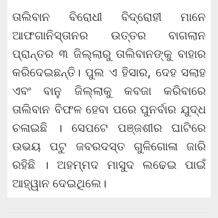
ତାଲିବାନ ବିରୋଧୀ ବିଦ୍ରୋହୀ ମାନେ
ଆଫଗାନିସ୍ତାନର ଉତ୍ତର ବାଗଲାନ
ପ୍ରାନ୍ତର ୩ ଜିଲ୍ଲାରୁ ତାଲିବାନଙ୍କୁ ବାହାର
କରିଦେଇଛନ୍ତି। ପୁଲ ଏ ହିସାର, ଦେହ ସଲାହ
ଏବଂ ବାନୁ ଜିଲ୍ଲାକୁ କବଜା କରିବାରେ
ତାଲିବାନ ବିଫଳ ହେବା ପରେ ପୁନର୍ବାର ଯୁଦ୍ଧ
ଚଳାଇଛି । ସେପଟେ ପଞ୍ଜଶୀର ଘାଟିରେ
ଉଭୟ ପଟୁ ଜବରଦସ୍ତ ଗୁଳିଗୋଳା ଜାରି
ରହିଛି । ଅହମ୍ମଦ ମାସୁଦ ଲଢେଇ ପାଇଁ
ଆହ୍ୱାନ ଦେଇଥିଲେ।