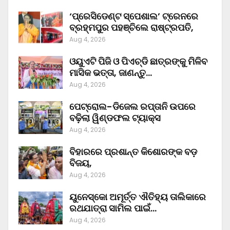
‘ପ୍ରେସିଡେଣ୍ଟ ସ୍ପେଶାଲ’ ଟ୍ରେନରେ
ବ୍ରହ୍ମପୁର ପହଞ୍ଚିଲେ ରାଷ୍ଟ୍ରପତି,
Aug 4, 2026
ଓୟୁଏଟି ପିଜି ଓ ପିଏଚ୍‌ଡି ଛାତ୍ରଙ୍କୁ ମିଳିବ
ମାସିକ ଭତ୍ତା, ଜାଣନ୍ତୁ…
Aug 4, 2026
ପେଟ୍ରୋଲ-ଡିଜେଲ ରପ୍ତାନି ଉପରେ
ବଢ଼ିଲା ୱିଣ୍ଡଫଲ ଟ୍ୟାକ୍ସ
Aug 4, 2026
ବିହାରରେ ପ୍ରଶାନ୍ତ କିଶୋରଙ୍କ ବଡ଼
ବିଜୟ,
Aug 4, 2026
ୟୁନେସ୍କୋ ଅମୂର୍ତ୍ତ ଐତିହ୍ୟ ତାଲିକାରେ
ରଥଯାତ୍ରା ସାମିଲ ପାଇଁ…
Aug 4, 2026