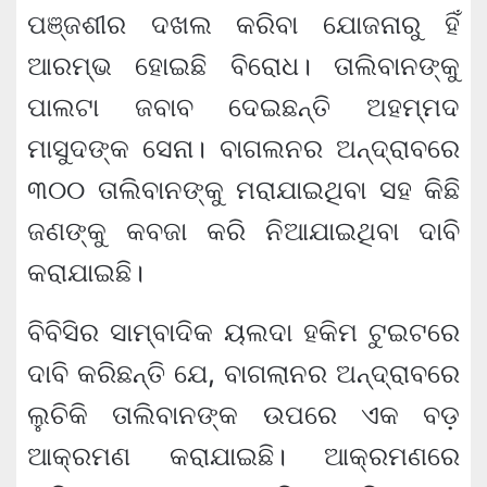
ପଞ୍ଜଶୀର ଦଖଲ କରିବା ଯୋଜନାରୁ ହିଁ
ଆରମ୍ଭ ହୋଇଛି ବିରୋଧ। ତାଲିବାନଙ୍କୁ
ପାଲଟା ଜବାବ ଦେଇଛନ୍ତି ଅହମ୍ମଦ
ମାସୁଦଙ୍କ ସେନା। ବାଗଲନର ଅନ୍ଦ୍ରାବରେ
୩୦୦ ତାଲିବାନଙ୍କୁ ମରାଯାଇଥିବା ସହ କିଛି
ଜଣଙ୍କୁ କବଜା କରି ନିଆଯାଇଥିବା ଦାବି
କରାଯାଇଛି।
ବିବିସିର ସାମ୍ବାଦିକ ୟଲଦା ହକିମ ଟୁଇଟରେ
ଦାବି କରିଛନ୍ତି ଯେ, ବାଗଲାନର ଅନ୍ଦ୍ରାବରେ
ଲୁଚିକି ତାଲିବାନଙ୍କ ଉପରେ ଏକ ବଡ଼
ଆକ୍ରମଣ କରାଯାଇଛି। ଆକ୍ରମଣରେ