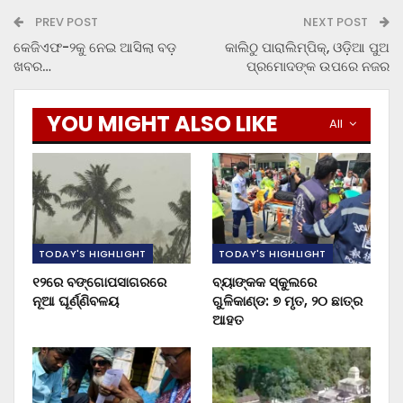
PREV POST
NEXT POST
କେଜିଏଫ-୨କୁ ନେଇ ଆସିଲା ବଡ଼
କାଲିଠୁ ପାରାଲିମ୍ପିକ୍, ଓଡ଼ିଆ ପୁଅ
ଖବର…
ପ୍ରମୋଦଙ୍କ ଉପରେ ନଜର
YOU MIGHT ALSO LIKE
All
TODAY'S HIGHLIGHT
TODAY'S HIGHLIGHT
୧୨ରେ ବଙ୍ଗୋପସାଗରରେ
ବ୍ୟାଙ୍କକ ସ୍କୁଲରେ
ନୂଆ ଘୂର୍ଣ୍ଣିବଳୟ
ଗୁଳିକାଣ୍ଡ: ୭ ମୃତ, ୨୦ ଛାତ୍ର
ଆହତ