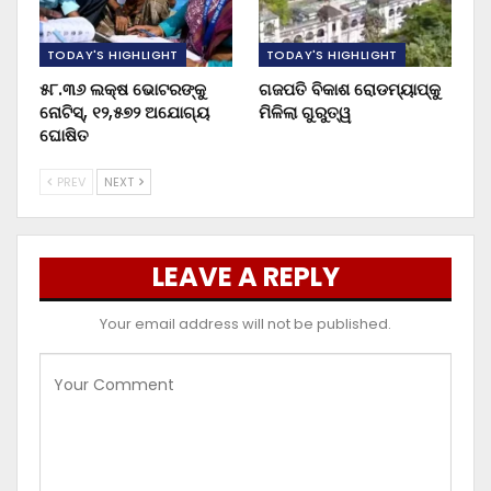
TODAY'S HIGHLIGHT
TODAY'S HIGHLIGHT
୫୮.୩୬ ଲକ୍ଷ ଭୋଟରଙ୍କୁ
ଗଜପତି ବିକାଶ ରୋଡମ୍ୟାପ୍‌କୁ
ନୋଟିସ୍‌, ୧୨,୫୭୨ ଅଯୋଗ୍ୟ
ମିଳିଲା ଗୁରୁତ୍ୱ
ଘୋଷିତ
PREV
NEXT
LEAVE A REPLY
Your email address will not be published.