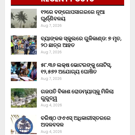
୧୨ରେ ବଙ୍ଗୋପସାଗରରେ ନୂଆ
ଘୂର୍ଣ୍ଣିବଳୟ
Aug 7, 2026
ବ୍ୟାଙ୍କକ ସ୍କୁଲରେ ଗୁଳିକାଣ୍ଡ: ୭ ମୃତ,
୨୦ ଛାତ୍ର ଆହତ
Aug 7, 2026
୫୮.୩୬ ଲକ୍ଷ ଭୋଟରଙ୍କୁ ନୋଟିସ୍‌,
୧୨,୫୭୨ ଅଯୋଗ୍ୟ ଘୋଷିତ
Aug 7, 2026
ଗଜପତି ବିକାଶ ରୋଡମ୍ୟାପ୍‌କୁ ମିଳିଲା
ଗୁରୁତ୍ୱ
Aug 4, 2026
ବରିଷ୍ଠ ଓଏଏସ୍‌ ଅଧିକାରୀସ୍ତରରେ
ଅଦଳବଦଳ
Aug 4, 2026