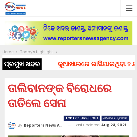
Home
Today's Highlight
ପ୍ରମୁଖ ଖବର
କୁଆଖାଇରେ ଭାସିଯାଇଥିବା ୨ ଯୁବକ
ତାଲିବାନଙ୍କ ବିରୋଧରେ
ତାତିଲେ ସେନା
TODAY'S HIGHLIGHT
ବୈଦେଶିକ ବ୍ୟାପାର
Last updated
Aug 23, 2021
By
Reporters News Agency