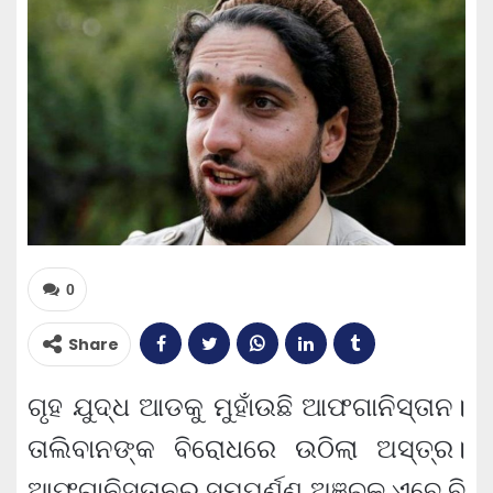
0
Share
ଗୃହ ଯୁଦ୍ଧ ଆଡକୁ ମୁହାଁଉଛି ଆଫଗାନିସ୍ତାନ।
ତାଲିବାନଙ୍କ ବିରୋଧରେ ଉଠିଲା ଅସ୍ତ୍ର।
ଆଫଗାନିସ୍ତାନର ସମ୍ପୂର୍ଣ୍ଣ ଅଞ୍ଚଳ ଏବେ ବି