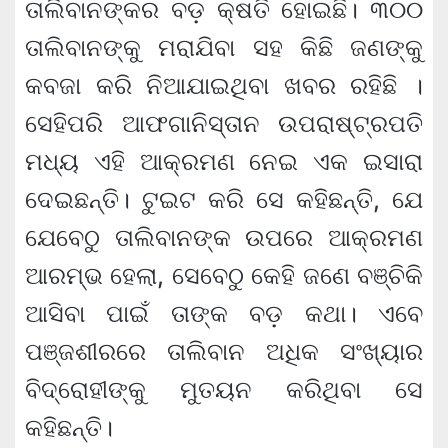
ତାଲିବାନଙ୍କର ବଡ଼ କ୍ଷତି ହୋଇଛି। ୩୦୦
ତାଲିବାନଙ୍କୁ ମରାଯିବା ସହ କିଛି ଜଣଙ୍କୁ
କବଜା କରି ନିଆଯାଇଥିବା ଖବର ରହିଛି ।
ସେହିପରି ଆଫଗାନିସ୍ତାନ ଉପରାଷ୍ଟ୍ରପତି
ମଧ୍ୟ ଏହି ଆକ୍ରମଣ ନେଇ ଏକ ଇସାରା
ଦେଇଛନ୍ତି। ଟୁଇଟ କରି ସେ କହିଛନ୍ତି, ଯେ
ଯେବେଠୁ ତାଲିବାନଙ୍କ ଉପରେ ଆକ୍ରମଣ
ଆରମ୍ଭ ହେଲା, ସେବେଠୁ କେହି ଜଣେ ବଞ୍ଚିକି
ଆସିବା ପାଇଁ ତାଙ୍କ ବଡ଼ କଥା। ଏବେ
ପଞ୍ଜଶୀରରେ ତାଲିବାନ ଅଧିକ ସଂଖ୍ୟାର
ବିଦ୍ରୋହୀଙ୍କୁ ମୁତୟନ କରିଥିବା ସେ
କହିଛନ୍ତି।