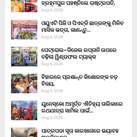
ବ୍ରହ୍ମପୁର ପହଞ୍ଚିଲେ ରାଷ୍ଟ୍ରପତି,
Aug 4, 2026
ଓୟୁଏଟି ପିଜି ଓ ପିଏଚ୍‌ଡି ଛାତ୍ରଙ୍କୁ ମିଳିବ
ମାସିକ ଭତ୍ତା, ଜାଣନ୍ତୁ…
Aug 4, 2026
ପେଟ୍ରୋଲ-ଡିଜେଲ ରପ୍ତାନି ଉପରେ
ବଢ଼ିଲା ୱିଣ୍ଡଫଲ ଟ୍ୟାକ୍ସ
Aug 4, 2026
ବିହାରରେ ପ୍ରଶାନ୍ତ କିଶୋରଙ୍କ ବଡ଼
ବିଜୟ,
Aug 4, 2026
ୟୁନେସ୍କୋ ଅମୂର୍ତ୍ତ ଐତିହ୍ୟ ତାଲିକାରେ
ରଥଯାତ୍ରା ସାମିଲ ପାଇଁ…
Aug 4, 2026
ପାତ୍ରପଡା ସୂତା କାରଖାନାରେ ଭୟାବହ