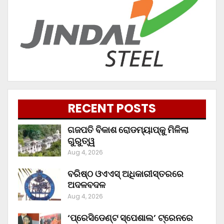
RECENT POSTS
ଗଜପତି ବିକାଶ ରୋଡମ୍ୟାପ୍‌କୁ ମିଳିଲା
ଗୁରୁତ୍ୱ
Aug 4, 2026
ବରିଷ୍ଠ ଓଏଏସ୍‌ ଅଧିକାରୀସ୍ତରରେ
ଅଦଳବଦଳ
Aug 4, 2026
‘ପ୍ରେସିଡେଣ୍ଟ ସ୍ପେଶାଲ’ ଟ୍ରେନରେ