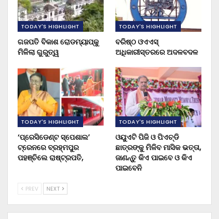
TODAY'S HIGHLIGHT
TODAY'S HIGHLIGHT
ଗଜପତି ବିକାଶ ରୋଡମ୍ୟାପ୍‌କୁ
ବରିଷ୍ଠ ଓଏଏସ୍‌
ମିଳିଲା ଗୁରୁତ୍ୱ
ଅଧିକାରୀସ୍ତରରେ ଅଦଳବଦଳ
TODAY'S HIGHLIGHT
TODAY'S HIGHLIGHT
‘ପ୍ରେସିଡେଣ୍ଟ ସ୍ପେଶାଲ’
ଓୟୁଏଟି ପିଜି ଓ ପିଏଚ୍‌ଡି
ଟ୍ରେନରେ ବ୍ରହ୍ମପୁର
ଛାତ୍ରଙ୍କୁ ମିଳିବ ମାସିକ ଭତ୍ତା,
ପହଞ୍ଚିଲେ ରାଷ୍ଟ୍ରପତି,
ଜାଣନ୍ତୁ କିଏ ପାଇବେ ଓ କିଏ
ପାଇବେନି
PREV
NEXT