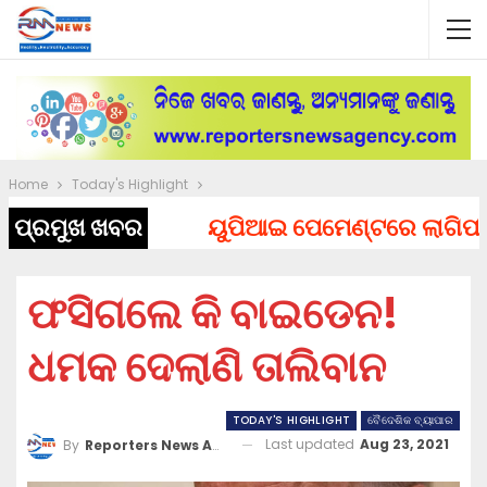
Home
Today's Highlight
ପ୍ରମୁଖ ଖବର
ୟୁପିଆଇ ପେମେଣ୍ଟରେ ଲାଗିପାରେ ଚ
ଫସିଗଲେ କି ବାଇଡେନ!
ଧମକ ଦେଲାଣି ତାଲିବାନ
TODAY'S HIGHLIGHT
ବୈଦେଶିକ ବ୍ୟାପାର
Last updated
Aug 23, 2021
By
Reporters News Agency