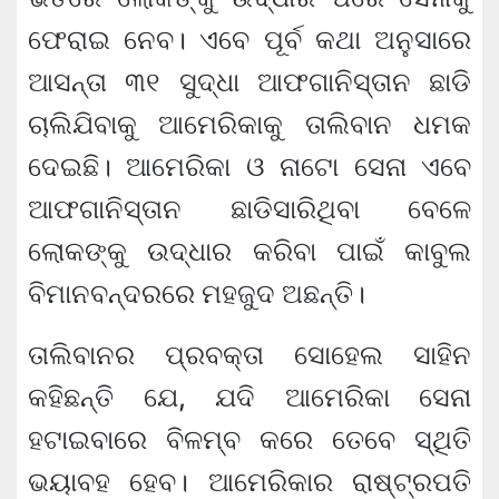
ଫେରାଇ ନେବ। ଏବେ ପୂର୍ବ କଥା ଅନୁସାରେ
ଆସନ୍ତା ୩୧ ସୁଦ୍ଧା ଆଫଗାନିସ୍ତାନ ଛାଡି
ଚାଲିଯିବାକୁ ଆମେରିକାକୁ ତାଲିବାନ ଧମକ
ଦେଇଛି। ଆମେରିକା ଓ ନାଟୋ ସେନା ଏବେ
ଆଫଗାନିସ୍ତାନ ଛାଡିସାରିଥିବା ବେଳେ
ଲୋକଙ୍କୁ ଉଦ୍ଧାର କରିବା ପାଇଁ କାବୁଲ
ବିମାନବନ୍ଦରରେ ମହଜୁଦ ଅଛନ୍ତି।
ତାଲିବାନର ପ୍ରବକ୍ତା ସୋହେଲ ସାହିନ
କହିଛନ୍ତି ଯେ, ଯଦି ଆମେରିକା ସେନା
ହଟାଇବାରେ ବିଳମ୍ବ କରେ ତେବେ ସ୍ଥିତି
ଭୟାବହ ହେବ। ଆମେରିକାର ରାଷ୍ଟ୍ରପତି