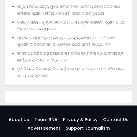
ସମୃଦ୍ଧ ଓଡ଼ିଶା ରାଜ୍ୟ ଯୁବବାହିନୀର ଜିଲ୍ଲା ସ୍ତରୀୟ କମିଟି ଗଠନ ପାଇଁ
କର୍ମଶାଳା ସ୍ଥାନ: ଲୋହିଆ ଏକାଡେମି ସମୟ: ଅପରାହ୍‌ଣ ୪ଟା
ଅଶାନ୍ତ ଆତ୍ମା ପୁସ୍ତକ ଲୋକାର୍ପଣ ଓ ସାରସ୍ବତ ସମାରୋହ ସ୍ଥାନ: ପାନ୍ଥ
ନିବାସ ସମୟ: ସନ୍ଧ୍ୟା ୫ଟା
ପ୍ରଶାନ୍ତି ଚାରିଟେବୁଲ୍‌ ଟ୍ରଷ୍ଟ୍‌ ପକ୍ଷରୁ ଶ୍ରେଷ୍ଠ ଓଡ଼ିଆଣୀ ୨୦୨୨
ପୁରସ୍କାର ବିତରଣ ସ୍ଥାନ: ଜୟଦେବ ଭବନ ସମୟ: ସନ୍ଧ୍ୟା ୬ଟା
ସାଂସଦ ଅପରାଜିତା ଷଡ଼ଙ୍ଗୀଙ୍କ ସାମ୍ବାଦିକ ସମ୍ମିଳନୀ ସ୍ଥାନ: ସାଂସଦଙ୍କ
କାର୍ଯ୍ୟାଳୟ ସମୟ: ପୂର୍ବାହ୍ନ ୧୧ଟା
ଦୁର୍ନୀତି ସମ୍ପର୍କିତ ସାମ୍ବାଦିକ ସମ୍ମିଳନୀ ସ୍ଥାନ: ଉତ୍କଳ ସାମ୍ବାଦିକ ଭବନ
ସମୟ: ପୂର୍ବାହ୍ନ ୧୧ଟା
About Us
Team RNA
Privacy & Policy
Contact Us
Advertisement
Support Journalism