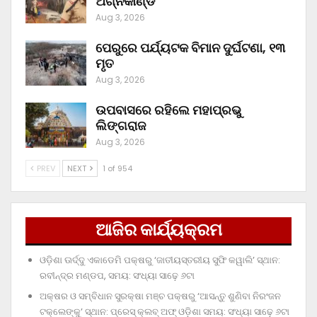
ଅଗ୍ନିକାଣ୍ଡ
Aug 3, 2026
ପେରୁରେ ପର୍ଯ୍ୟଟକ ବିମାନ ଦୁର୍ଘଟଣା, ୧୩
ମୃତ
Aug 3, 2026
ଉପବାସରେ ରହିଲେ ମହାପ୍ରଭୁ
ଲିଙ୍ଗରାଜ
Aug 3, 2026
PREV
NEXT
1 of 954
ଆଜିର କାର୍ଯ୍ୟକ୍ରମ
ଓଡ଼ିଶା ଊର୍ଦ୍ଦୁ ଏକାଡେମି ପକ୍ଷରୁ ‘ଜାତୀୟସ୍ତରୀୟ ସୁଫି କୱାଲି’ ସ୍ଥାନ:
ରବୀନ୍ଦ୍ର ମଣ୍ଡପ, ସମୟ: ସଂଧ୍ୟା ସାଢ଼େ ୬ଟା
ଅକ୍ଷର ଓ ସମ୍ବିଧାନ ସୁରକ୍ଷା ମଞ୍ଚ ପକ୍ଷରୁ ‘ଆସନ୍ତୁ ଶୁଣିବା ନିରଂଜନ
ଟକ୍‌ଲେଙ୍କୁ’ ସ୍ଥାନ: ପ୍ରେସ୍‌ କ୍ଲବ୍‌ ଅଫ୍‌ ଓଡ଼ିଶା ସମୟ: ସଂଧ୍ୟା ସାଢ଼େ ୬ଟା