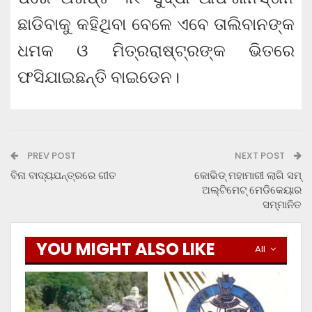
ଛାଡିବାକୁ କହିଥିବା ବେଳେ ଏବେ ତାଲିବାନଙ୍କ
ଧମକ ଓ ମିତ୍ରରାଷ୍ଟ୍ରଙ୍କ ଭିତରେ
ଫସିଯାଇଛନ୍ତି ବାଇଡେନ।
PREV POST
NEXT POST
ବିନା ବାଦ୍ୟଯନ୍ତ୍ରରେ ଗୀତ
କୋଭିଡ୍ ମହାମାରୀ ଲାଗି ସମ୍
ଅଲ୍ଟିମେଟ୍ ମେଡିକେୟାର
ସମ୍ମାନିତ
YOU MIGHT ALSO LIKE
All