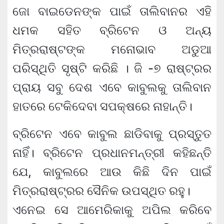
ଜୋ ବାଇଡେନଙ୍କ ପାଇଁ ତାଲିବାନର ଏହି
ଧମକ ସହିତ ବ୍ରିଟେନ ଓ ଅନ୍ୟ
ମିତ୍ରରାଷ୍ଟଙ୍କ ମନୋଭାବ ଅଡୁଆ
ପରିସ୍ଥିତି ସୃଷ୍ଟି କରିଛି । ଜି -୭ ରାଷ୍ଟ୍ରର
ପ୍ରାୟ ସବୁ ଦେଶ ଏବେ କାବୁଲକୁ ତାଲିବାନ
ହାତରେ ଟେକିଦେବା ସପକ୍ଷରେ ନାହାନ୍ତି।
ବ୍ରିଟେନ ଏବେ କାବୁଲ ଛାଡିବାକୁ ପ୍ରସ୍ତୁତ
ନାହିଁ। ବ୍ରିଟେନ ପ୍ରଧାନମନ୍ତ୍ରୀ କହିଛନ୍ତି
ଯେ, କାବୁଲରେ ଆଉ କିଛି ଦିନ ପାଇଁ
ମିତ୍ରରାଷ୍ଟ୍ରର ସୈନିକ ଉପସ୍ଥିତ ରହୁ।
ଏନେଇ ସେ ଆମେରିକାକୁ ଅପିଲ କରିବେ