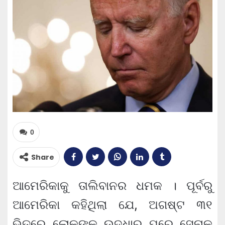
0
Share
ଆମେରିକାକୁ ତାଲିବାନର ଧମକ । ପୂର୍ବରୁ
ଆମେରିକା କହିଥିଲା ଯେ, ଅଗଷ୍ଟ ୩୧
ଭିତରେ ଲୋକଙ୍କୁ ଉଦ୍ଧାର ପରେ ସେନାକୁ