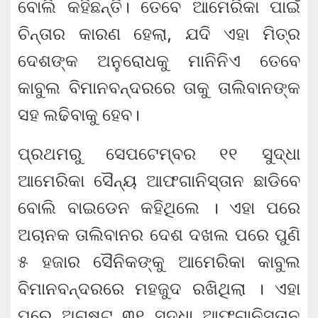
ବୋଲି କହିଛନ୍ତି। ତେବେ ଆମେରିକା ପାଇଁ
ଚିନ୍ତାର କାରଣ ହେଲା, ଯଦି ଏହା ମିତ୍ର
ଦେଶଙ୍କ ଅନୁରୋଧକୁ ମାନିନିଏ ତେବେ
କାବୁଲ ବିମାନବନ୍ଦରରେ ତାକୁ ତାଲିବାନଙ୍କ
ସହ ଲଢିବାକୁ ହେବ।
ପ୍ରଥମରୁ ସେପଟେମ୍ବର ୧୧ ସୁଦ୍ଧା
ଆମେରିକା ସୈନ୍ୟ ଆଫଗାନିସ୍ତାନ ଛାଡିବେ
ବୋଲି ବାଇଡେନ କହିଥିଲେ । ଏହା ପରେ
ଅଚାନକ ତାଲିବାନର ଦେଶ ଦଖଲ ପରେ ପୁଣି
୫ ହଜାର ସୈନିକଙ୍କୁ ଆମେରିକା କାବୁଲ
ବିମାନବନ୍ଦରରେ ମହଜୁଦ ରଖିଥିଲା । ଏହା
ପରେ ଅଗଷ୍ଟ ୩୧ ସୁଦ୍ଧା ଆଫଗାନିସ୍ତାନ