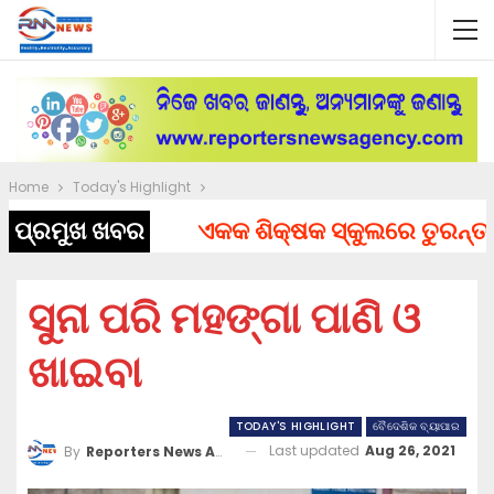
Home
Today's Highlight
ପ୍ରମୁଖ ଖବର
ଏକକ ଶିକ୍ଷକ ସ୍କୁଲରେ ତୁରନ୍ତ ନିଯୁ
ସୁନା ପରି ମହଙ୍ଗା ପାଣି ଓ
ଖାଇବା
TODAY'S HIGHLIGHT
ବୈଦେଶିକ ବ୍ୟାପାର
Last updated
Aug 26, 2021
By
Reporters News Agency