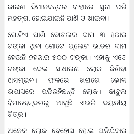
କାରଣ ବିମାନବନ୍ଦର ବାହାରେ ସୁନା ପରି
ମହଙ୍ଗା ହୋଇଯାଇଛି ପାଣି ଓ ଖାଇବା।
ଗୋଟିଏ ପାଣି ବୋତଲର ଦାମ ୩ ହଜାର
ଟଙ୍କା ଥିବା ଗୋଟେ ପ୍ଲେଟ ଭାତର ଦାମ
ହେଉଛି ୭ହଜାର ୫୦୦ ଟଙ୍କା। ଏହାକୁ ଏତେ
ଟଙ୍କା ଦେଇ ସାଧାରଣ ଲୋକ କିଣିବା
ଅସମ୍ଭବ। ଫଳରେ ଖରାରେ ଭୋକ
ଉପାସରେ ପଡିରହିଛନ୍ତି ଲୋକ। କାବୁଲ
ବିମାନବନ୍ଦରରୁ ଆସୁଛି ଏଭଳି ଦୟନୀୟ
ଚିତ୍ର।
ଅନେକ ଲୋକ ବେହୋସ ହୋଇ ପଡିଯିବାର