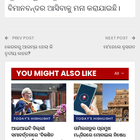
ବିମାନବନ୍ଦର ଆସିବାକୁ ମନା କରାଯାଇଛି।
PREV POST
NEXT POST
କେରଳରୁ ଆରମ୍ଭ ହେଲା କି
ମା’ହେଲେ ନୁସରତ
ତୃତୀୟ ଲହର?
YOU MIGHT ALSO LIKE
All
TODAY'S HIGHLIGHT
TODAY'S HIGHLIGHT
ଆଇଆଇଟି ଦିଲ୍ଲୀ
ତାମିଲନାଡୁର ପ୍ରମୁଖ
ସମାବର୍ତ୍ତନରେ ‘ବିକଶିତ
ମନ୍ଦିରରେ ମୋବାଇଲ ନିଷେଧ