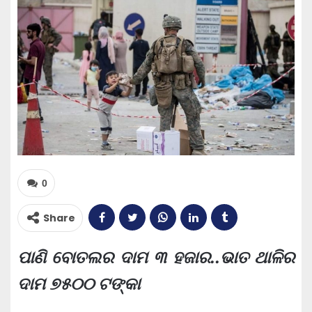
0
Share
ପାଣି ବୋତଲର ଦାମ ୩ ହଜାର..ଭାତ ଥାଳିର
ଦାମ ୭୫୦୦ ଟଙ୍କା