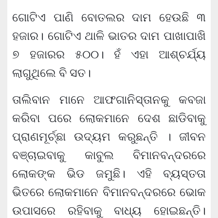
ଗୋଟିଏ ପାଣି ବୋତଲର ଦାମ ହେଉଛି ୩
ହଜାର। ଗୋଟିଏ ଥାଳି ଭାତର ଦାମ ପାଖାପାଖି
୭ ହଜାରର ୫୦୦। ହଁ ଏହା ଆଶ୍ଚର୍ଯ୍ୟ
ଲାଗୁଥିଲେ ବି ସତ।
ତାଲିବାନ ମାନେ ଆଫଗାନିସ୍ତାନକୁ କବଜା
କରିବା ପରେ ଲୋକମାନେ ଦେଶ ଛାଡିବାକୁ
ପ୍ରାଣମୂର୍ଚ୍ଛା ଉଦ୍ୟମ କରୁଛନ୍ତି । ଜୀବନ
ବଞ୍ଚାଇବାକୁ କାବୁଲ ବିମାନବନ୍ଦରରେ
ଲୋକଙ୍କ ଭିଡ ଜମୁଛି। ଏହି ବ୍ୟସ୍ତତା
ଭିତରେ ଲୋକମାନେ ବିମାନବନ୍ଦରରେ ଭୋକ
ଉପାସରେ ରହିବାକୁ ବାଧ୍ୟ ହୋଇଛନ୍ତି।