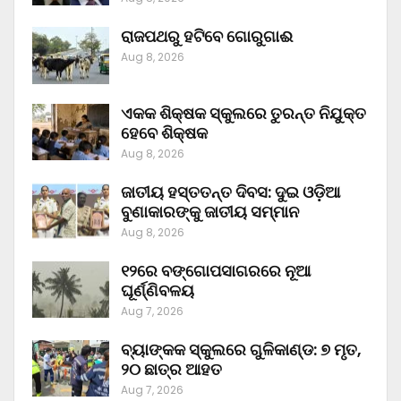
ରାଜପଥରୁ ହଟିବେ ଗୋରୁଗାଈ
Aug 8, 2026
ଏକକ ଶିକ୍ଷକ ସ୍କୁଲରେ ତୁରନ୍ତ ନିଯୁକ୍ତ
ହେବେ ଶିକ୍ଷକ
Aug 8, 2026
ଜାତୀୟ ହସ୍ତତନ୍ତ ଦିବସ: ଦୁଇ ଓଡ଼ିଆ
ବୁଣାକାରଙ୍କୁ ଜାତୀୟ ସମ୍ମାନ
Aug 8, 2026
୧୨ରେ ବଙ୍ଗୋପସାଗରରେ ନୂଆ
ଘୂର୍ଣ୍ଣିବଳୟ
Aug 7, 2026
ବ୍ୟାଙ୍କକ ସ୍କୁଲରେ ଗୁଳିକାଣ୍ଡ: ୭ ମୃତ,
୨୦ ଛାତ୍ର ଆହତ
Aug 7, 2026