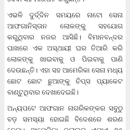
ଏଭଳି ଦୁର୍ଦ୍ଦିନ ସମୟରେ ନାଟୋ ସେନା
ଆଫଗାନିସ୍ତାନ ଲୋକଙ୍କୁ ସହଯୋଗ
କରୁଥିବାର ନଜର ଆସିଛି। ବିମାନବନ୍ଦର
ପାଖରେ ଏକ ଅସ୍ଥାୟୀ ଘର ତିଆରି କରି
ଲୋକଙ୍କୁ ଖାଇବାକୁ ଓ ପିଇବାକୁ ପାଣି
ଦେଉଛନ୍ତି। ଏହା ସହ ଆମେରିକା ସେନା ମଧ୍ୟ
ଛୋଟ ଛୋଟ ଛୁଆଙ୍କୁ ଚିପ୍ସ ପ୍ୟାକେଟ
ବାଣ୍ଟୁଥିବାର ଦେଖାଦେଇଛି।
ଅନ୍ୟପଟେ ଆଫଗାନ ନାଗରିକଙ୍କର ସବୁଠୁ
ବଡ଼ ସମସ୍ୟା ହୋଇଛି ବିଦେଶରେ ଶରଣ