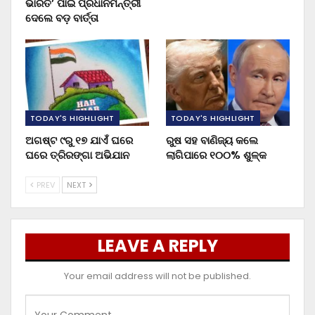
ଭାରତ’ ପାଇଁ ପ୍ରଧାନମନ୍ତ୍ରୀ
ଦେଲେ ବଡ଼ ବାର୍ତ୍ତା
TODAY'S HIGHLIGHT
TODAY'S HIGHLIGHT
ଅଗଷ୍ଟ ୯ରୁ ୧୭ ଯାଏଁ ଘରେ
ରୁଷ ସହ ବାଣିଜ୍ୟ କଲେ
ଘରେ ତ୍ରିରଙ୍ଗା ଅଭିଯାନ
ଲାଗିପାରେ ୧୦୦% ଶୁଳ୍କ
PREV
NEXT
LEAVE A REPLY
Your email address will not be published.