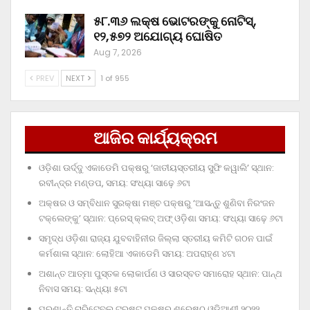
୫୮.୩୬ ଲକ୍ଷ ଭୋଟରଙ୍କୁ ନୋଟିସ୍‌,
୧୨,୫୭୨ ଅଯୋଗ୍ୟ ଘୋଷିତ
Aug 7, 2026
PREV
NEXT
1 of 955
ଆଜିର କାର୍ଯ୍ୟକ୍ରମ
ଓଡ଼ିଶା ଊର୍ଦ୍ଦୁ ଏକାଡେମି ପକ୍ଷରୁ ‘ଜାତୀୟସ୍ତରୀୟ ସୁଫି କୱାଲି’ ସ୍ଥାନ:
ରବୀନ୍ଦ୍ର ମଣ୍ଡପ, ସମୟ: ସଂଧ୍ୟା ସାଢ଼େ ୬ଟା
ଅକ୍ଷର ଓ ସମ୍ବିଧାନ ସୁରକ୍ଷା ମଞ୍ଚ ପକ୍ଷରୁ ‘ଆସନ୍ତୁ ଶୁଣିବା ନିରଂଜନ
ଟକ୍‌ଲେଙ୍କୁ’ ସ୍ଥାନ: ପ୍ରେସ୍‌ କ୍ଲବ୍‌ ଅଫ୍‌ ଓଡ଼ିଶା ସମୟ: ସଂଧ୍ୟା ସାଢ଼େ ୬ଟା
ସମୃଦ୍ଧ ଓଡ଼ିଶା ରାଜ୍ୟ ଯୁବବାହିନୀର ଜିଲ୍ଲା ସ୍ତରୀୟ କମିଟି ଗଠନ ପାଇଁ
କର୍ମଶାଳା ସ୍ଥାନ: ଲୋହିଆ ଏକାଡେମି ସମୟ: ଅପରାହ୍‌ଣ ୪ଟା
ଅଶାନ୍ତ ଆତ୍ମା ପୁସ୍ତକ ଲୋକାର୍ପଣ ଓ ସାରସ୍ବତ ସମାରୋହ ସ୍ଥାନ: ପାନ୍ଥ
ନିବାସ ସମୟ: ସନ୍ଧ୍ୟା ୫ଟା
ପ୍ରଶାନ୍ତି ଚାରିଟେବୁଲ୍‌ ଟ୍ରଷ୍ଟ୍‌ ପକ୍ଷରୁ ଶ୍ରେଷ୍ଠ ଓଡ଼ିଆଣୀ ୨୦୨୨