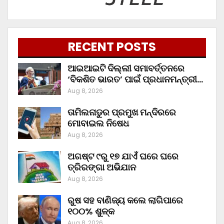
RECENT POSTS
ଆଇଆଇଟି ଦିଲ୍ଲୀ ସମାବର୍ତ୍ତନରେ
‘ବିକଶିତ ଭାରତ’ ପାଇଁ ପ୍ରଧାନମନ୍ତ୍ରୀ…
Aug 8, 2026
ତାମିଲନାଡୁର ପ୍ରମୁଖ ମନ୍ଦିରରେ
ମୋବାଇଲ ନିଷେଧ
Aug 8, 2026
ଅଗଷ୍ଟ ୯ରୁ ୧୭ ଯାଏଁ ଘରେ ଘରେ
ତ୍ରିରଙ୍ଗା ଅଭିଯାନ
Aug 8, 2026
ରୁଷ ସହ ବାଣିଜ୍ୟ କଲେ ଲାଗିପାରେ
୧୦୦% ଶୁଳ୍କ
Aug 8, 2026