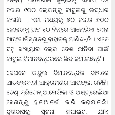
ନେବା। ଆମେରିକା ଜୁଲାଇରୁ ଏଯାଏ ୭୫
ହଜାର ୯୦୦ ଲୋକଙ୍କୁ କାବୁଲରୁ ଉଦ୍ଧାର
କଲାଣି । ଏହା ମଧ୍ୟରୁ ୭୦ ହଜାର ୭୦୦
ଲୋକଙ୍କୁ ଗତ ୧୦ ଦିନରେ ଆମେରିକା ସେନା
ଆଫଗାନିସ୍ତାନରୁ ବାହାରକୁ ଆଣିଛନ୍ତି । ଏବେ
ବହୁ ସଂଖ୍ୟାର ଲୋକ ଦେଶ ଛାଡିବା ପାଇଁ
କାବୁଲ ବିମାନବନ୍ଦରରେ ଭିଡ ଜମାଇଛନ୍ତି।
ସେପଟେ କାବୁଲ ବିମାନବନ୍ଦର ବାହାରେ
ଆତଙ୍କବାଦୀ ଆକ୍ରମଣର ଆଶଙ୍କା ରହିଛି।
ତେଣୁ ବ୍ରିଟେନ,ଆମେରିକା ଓ ଅଷ୍ଟ୍ରେଲିଆ
ସେନାଙ୍କୁ ହାଇଆଲର୍ଟ ଜାରି କରାଯାଇଛି।
ଦୂତାବାସରୁ ସୂଚନା ନପାଇବା ଯାଏ