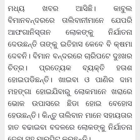
ମଧ୍ୟ ଖବର ଆସିଛି। କାବୁଲ
ବିମାନବନ୍ଦରରେ ତାଲିବାନୀମାନେ ଯେପରି
ଆଫଗାନିସ୍ତାନ ଲୋକଙ୍କୁ ନିର୍ଯାତନା
ଦେଉଛନ୍ତି ତାଙ୍କୁ ଇତିହାସ କେବେ ବି କ୍ଷମା
ଦେବନି। ବିମାନ ବନ୍ଦରରେ ଚାରିପଟେ ଦୁଃଖର
ଚିତ୍ର। ପ୍ରତ୍ୟେକ ବ୍ୟକ୍ତି ହତାଶ
ହୋଇପଡିଛନ୍ତି। ଖାଇବା ଓ ପାଣିର ଦାମ
ମହଙ୍ଗା ହୋଇଯିବାରୁ ଲୋକମାନେ ଖରାରେ
ଭୋକ ଉପାସରେ ଛିଡା ହୋଇ ବେହୋସ
ହେଉଛନ୍ତି। କିନ୍ତୁ ତାଲିବାନ ମାନେ ସହାୟତାର
ହାତ ବଢାଇବା ବଦଳରେ ଲୋକଙ୍କୁ ନିର୍ଯାତନା
ଦେବା ସହ ମାରପିଟ କରୁଛନ୍ତି।