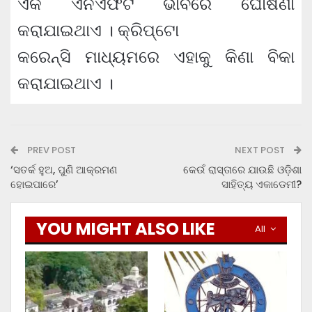
ଏକ ଏନଏଫଟି ଭାବରେ ଘୋଷଣା
କରାଯାଇଥାଏ । କ୍ରିପ୍ଟୋ
କରେନ୍ସି ମାଧ୍ୟମରେ ଏହାକୁ କିଣା ବିକା
କରାଯାଇଥାଏ ।
PREV POST
NEXT POST
‘ସତର୍କ ହୁଅ, ପୁଣି ଆକ୍ରମଣ
କେଉଁ ରାସ୍ତାରେ ଯାଉଛି ଓଡ଼ିଶା
ହୋଇପାରେ’
ସାହିତ୍ୟ ଏକାଡେମୀ?
YOU MIGHT ALSO LIKE
All