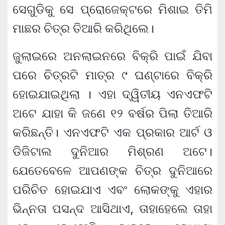
ସେଗୁଡିକୁ ସେ ପ୍ରୋଜେକ୍ଟରେ ମିଶାଇ ତିମି
ମାଛର ଚିତ୍ର ତିଆରି କରିଥିଲେ।
ଜୁଲାଇରେ ଅନଲାଇନରେ ବିକ୍ରି ପାଇଁ ଯିବା
ପରେ ଚିତ୍ରଟି ମାତ୍ର ୯ ଘଣ୍ଟାରେ ବିକ୍ରି
ହୋଇଯାଇଥିଲା । ଏହା ଦ୍ୱିତୀୟ ଏନଏଫଟି
ଅଟେ ଯାହା କି ଜଣେ ୧୨ ବର୍ଷର ପିଲା ତିଆରି
କରିଛନ୍ତି। ଏନଏଫଟି ଏକ ପ୍ରକାର ଆର୍ଟ ଓ
ଡିଜିଟାଲ ଦୁନିଆର ମିଶ୍ରଣ ଅଟେ।
ଯେତେବେଳେ ଆପଣଙ୍କ ଚିତ୍ର ଦୁନିଆରେ
ପରିଚିତ ହୋଇଯାଏ ଏବଂ ଲୋକଙ୍କୁ ଏହାର
ଭିନ୍ନତା ପସନ୍ଦ ଆସିଥାଏ, ତାହାହେଲେ ତାହା