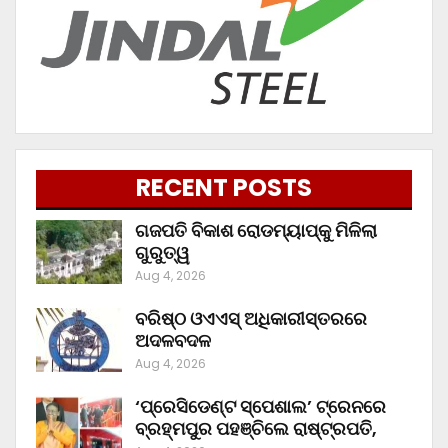
RECENT POSTS
ଗଜପତି ବିକାଶ ରୋଡମ୍ୟାପ୍‌କୁ ମିଳିଲା
ଗୁରୁତ୍ୱ
Aug 4, 2026
ବରିଷ୍ଠ ଓଏଏସ୍‌ ଅଧିକାରୀସ୍ତରରେ
ଅଦଳବଦଳ
Aug 4, 2026
‘ପ୍ରେସିଡେଣ୍ଟ ସ୍ପେଶାଲ’ ଟ୍ରେନରେ
ବ୍ରହ୍ମପୁର ପହଞ୍ଚିଲେ ରାଷ୍ଟ୍ରପତି,