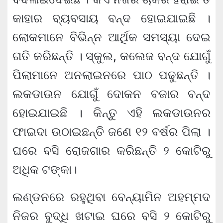
କାହାର ବ୍ୟବସାୟ ବନ୍ଦ ହୋଇଯାଇଛି ।
ଲୋକମାନେ ବିଭିନ୍ନ ଆର୍ଥିକ ସମସ୍ୟା ଦେଇ
ଗତି କରିଛନ୍ତି । ସ୍କୁଲ, କଲେଜ ବନ୍ଦ ଯୋଗୁଁ
ପିଲାମାନେ ଅନଲାଇନରେ ପାଠ ପଢୁଛନ୍ତି ।
ଲକଡାଉନ ଯୋଗୁଁ ଦୋକନ ବଜାର ବନ୍ଦ
ହୋଇଯାଇଛି । କିନ୍ତୁ ଏହି ଲକଡାଉନର
ଫାଇଦା ଉଠାଇଛନ୍ତି ଜଣେ ୧୨ ବର୍ଷର ପିଲା ।
ଘରେ ବସି ରୋଜଗାର କରିଛନ୍ତି ୨ କୋଟିରୁ
ଅଧିକ ଟଙ୍କା।
ଲଣ୍ଡନରେ ରହୁଥିବା ବେନ୍ୟାମିନ ଅହମ୍ମଦ
ନିଜର ବୁଦ୍ଧି ଖଟାଇ ଘରେ ବସି ୨ କୋଟିରୁ