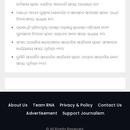
କର୍ମଶାଳା ସ୍ଥାନ: ଲୋହିଆ ଏକାଡେମି ସମୟ: ଅପରାହ୍‌ଣ ୪ଟା
ଅଶାନ୍ତ ଆତ୍ମା ପୁସ୍ତକ ଲୋକାର୍ପଣ ଓ ସାରସ୍ବତ ସମାରୋହ ସ୍ଥାନ: ପାନ୍ଥ
ନିବାସ ସମୟ: ସନ୍ଧ୍ୟା ୫ଟା
ପ୍ରଶାନ୍ତି ଚାରିଟେବୁଲ୍‌ ଟ୍ରଷ୍ଟ୍‌ ପକ୍ଷରୁ ଶ୍ରେଷ୍ଠ ଓଡ଼ିଆଣୀ ୨୦୨୨
ପୁରସ୍କାର ବିତରଣ ସ୍ଥାନ: ଜୟଦେବ ଭବନ ସମୟ: ସନ୍ଧ୍ୟା ୬ଟା
ସାଂସଦ ଅପରାଜିତା ଷଡ଼ଙ୍ଗୀଙ୍କ ସାମ୍ବାଦିକ ସମ୍ମିଳନୀ ସ୍ଥାନ: ସାଂସଦଙ୍କ
କାର୍ଯ୍ୟାଳୟ ସମୟ: ପୂର୍ବାହ୍ନ ୧୧ଟା
ଦୁର୍ନୀତି ସମ୍ପର୍କିତ ସାମ୍ବାଦିକ ସମ୍ମିଳନୀ ସ୍ଥାନ: ଉତ୍କଳ ସାମ୍ବାଦିକ ଭବନ
ସମୟ: ପୂର୍ବାହ୍ନ ୧୧ଟା
About Us
Team RNA
Privacy & Policy
Contact Us
Advertisement
Support Journalism
© All Rights Reserved.