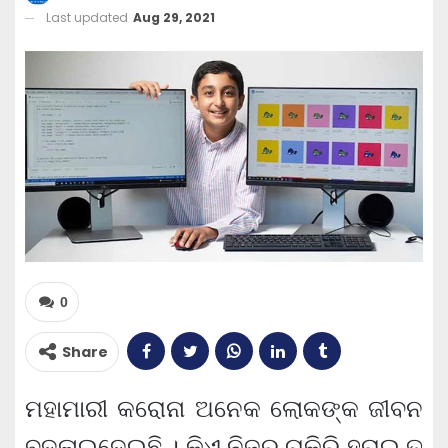
Last updated
Aug 29, 2021
0
Share
ମହାମାରୀ କରୋନା ଅନେକ ଲୋକଙ୍କ ଜୀବନ
ବଦଳାଇଦେଇଛି । କିଏ ନିଜର ଚାକିରି ହରାଇ ତ