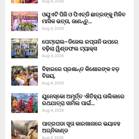
Aug 4, 2026
ଓୟୁଏଟି ପିଜି ଓ ପିଏଚ୍‌ଡି ଛାତ୍ରଙ୍କୁ ମିଳିବ
ମାସିକ ଭତ୍ତା, ଜାଣନ୍ତୁ…
Aug 4, 2026
ପେଟ୍ରୋଲ-ଡିଜେଲ ରପ୍ତାନି ଉପରେ
ବଢ଼ିଲା ୱିଣ୍ଡଫଲ ଟ୍ୟାକ୍ସ
Aug 4, 2026
ବିହାରରେ ପ୍ରଶାନ୍ତ କିଶୋରଙ୍କ ବଡ଼
ବିଜୟ,
Aug 4, 2026
ୟୁନେସ୍କୋ ଅମୂର୍ତ୍ତ ଐତିହ୍ୟ ତାଲିକାରେ
ରଥଯାତ୍ରା ସାମିଲ ପାଇଁ…
Aug 4, 2026
ପାତ୍ରପଡା ସୂତା କାରଖାନାରେ ଭୟାବହ
ଅଗ୍ନିକାଣ୍ଡ
Aug 3, 2026