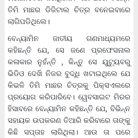
ତିମି ମାଛର ଡିଜିଟାଲ ଚିତ୍ର ବନେଇବାରେ
ଲାଗିପଡିଥିଲେ।
ବେନ୍ୟାମିନ ଜାତୀୟ ଗଣମାଧ୍ୟମରେ
କହିଛନ୍ତି ଯେ, ସେ ଜଣେ ପ୍ରଫେସନାଲ
କଳାକାର ନୁହଁନ୍ତି , କିନ୍ତୁ ସେ ୟୁଟ୍ୟୁବରୁ
ଭିଡିଓ ଦେଖି ନିଜର ବୁଦ୍ଧି ଖଟାଇଥିଲେ ଯେ
କିଭଳି ତିମି ମାଛର ଚିତ୍ରକୁ ପିକ୍ସଏଲରେ
ପ୍ରୟୋଗ କରିପାରିବେ। ୱେବସାଇଟ ମିରର
ହିସାବରେ ବେନ୍ୟାମିନ କହିଛନ୍ତି ଯେ, ବିଭିନ୍ନ
ସହାୟକ ଉପକରଣ ତିଆରି କରିବାରେ ତାଙ୍କୁ
କିଛି ସପ୍ତାହ ଲାଗିଥିଲା। ଆଉ ତା ପରେ