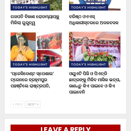
TODAY'S HIGHLIGHT
TODAY'S HIGHLIGHT
ଗଜପତି ବିକାଶ ରୋଡମ୍ୟାପ୍‌କୁ
ବରିଷ୍ଠ ଓଏଏସ୍‌
ମିଳିଲା ଗୁରୁତ୍ୱ
ଅଧିକାରୀସ୍ତରରେ ଅଦଳବଦଳ
TODAY'S HIGHLIGHT
TODAY'S HIGHLIGHT
‘ପ୍ରେସିଡେଣ୍ଟ ସ୍ପେଶାଲ’
ଓୟୁଏଟି ପିଜି ଓ ପିଏଚ୍‌ଡି
ଟ୍ରେନରେ ବ୍ରହ୍ମପୁର
ଛାତ୍ରଙ୍କୁ ମିଳିବ ମାସିକ ଭତ୍ତା,
ପହଞ୍ଚିଲେ ରାଷ୍ଟ୍ରପତି,
ଜାଣନ୍ତୁ କିଏ ପାଇବେ ଓ କିଏ
ପାଇବେନି
PREV
NEXT
LEAVE A REPLY