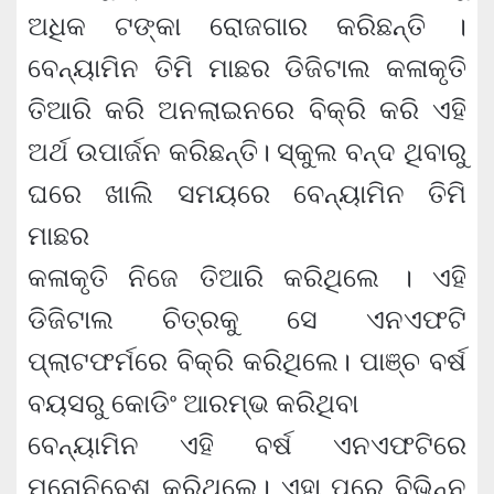
ଅଧିକ ଟଙ୍କା ରୋଜଗାର କରିଛନ୍ତି ।
ବେନ୍ୟାମିନ ତିମି ମାଛର ଡିଜିଟାଲ କଳାକୃତି
ତିଆରି କରି ଅନଲାଇନରେ ବିକ୍ରି କରି ଏହି
ଅର୍ଥ ଉପାର୍ଜନ କରିଛନ୍ତି। ସ୍କୁଲ ବନ୍ଦ ଥିବାରୁ
ଘରେ ଖାଲି ସମୟରେ ବେନ୍ୟାମିନ ତିମି
ମାଛର
କଳାକୃତି ନିଜେ ତିଆରି କରିଥିଲେ । ଏହି
ଡିଜିଟାଲ ଚିତ୍ରକୁ ସେ ଏନଏଫଟି
ପ୍ଲାଟଫର୍ମରେ ବିକ୍ରି କରିଥିଲେ। ପାଞ୍ଚ ବର୍ଷ
ବୟସରୁ କୋଡିଂ ଆରମ୍ଭ କରିଥିବା
ବେନ୍ୟାମିନ ଏହି ବର୍ଷ ଏନଏଫଟିରେ
ମନୋନିବେଶ କରିଥିଲେ। ଏହା ପରେ ବିଭିନ୍ନ