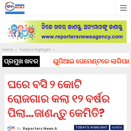
Home
Today's Highlight
ପ୍ରମୁଖ ଖବର
ୟୁପିଆଇ ପେମେଣ୍ଟରେ ଲାଗିପାରେ ଚା
ଘରେ ବସି ୨ କୋଟି
ରୋଜଗାର କଲା ୧୨ ବର୍ଷର
ପିଲା…ଜାଣନ୍ତୁ କେମିତି?
TODAY'S HIGHLIGHT
ସାମାଜିକ
By
Reporters News Agency