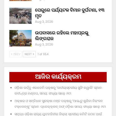
ପେରୁରେ ପର୍ଯ୍ୟଟକ ବିମାନ ଦୁର୍ଘଟଣା, ୧୩
ମୃତ
Aug 3, 2026
ଉପବାସରେ ରହିଲେ ମହାପ୍ରଭୁ
ଲିଙ୍ଗରାଜ
Aug 3, 2026
PREV
NEXT
1 of 954
ଆଜିର କାର୍ଯ୍ୟକ୍ରମ
ଓଡ଼ିଶା ଊର୍ଦ୍ଦୁ ଏକାଡେମି ପକ୍ଷରୁ ‘ଜାତୀୟସ୍ତରୀୟ ସୁଫି କୱାଲି’ ସ୍ଥାନ:
ରବୀନ୍ଦ୍ର ମଣ୍ଡପ, ସମୟ: ସଂଧ୍ୟା ସାଢ଼େ ୬ଟା
ଅକ୍ଷର ଓ ସମ୍ବିଧାନ ସୁରକ୍ଷା ମଞ୍ଚ ପକ୍ଷରୁ ‘ଆସନ୍ତୁ ଶୁଣିବା ନିରଂଜନ
ଟକ୍‌ଲେଙ୍କୁ’ ସ୍ଥାନ: ପ୍ରେସ୍‌ କ୍ଲବ୍‌ ଅଫ୍‌ ଓଡ଼ିଶା ସମୟ: ସଂଧ୍ୟା ସାଢ଼େ ୬ଟା
ସମୃଦ୍ଧ ଓଡ଼ିଶା ରାଜ୍ୟ ଯୁବବାହିନୀର ଜିଲ୍ଲା ସ୍ତରୀୟ କମିଟି ଗଠନ ପାଇଁ