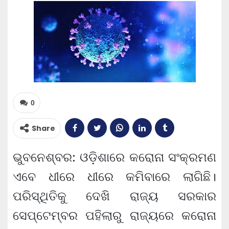
0
Share
ଭୁବନେଶ୍ବର: ଓଡ଼ିଶାରେ କରୋନା ସଂକ୍ରମଣ
ଏବେ ଧୀରେ ଧୀରେ କମିବାରେ ଲାଗିଛି।
ପରିସ୍ଥିତିକୁ ଦେଖି ରାଜ୍ୟ ସରକାର
ସେପ୍ଟେମ୍ବର ପହିଲାରୁ ରାଜ୍ୟରେ କରୋନା