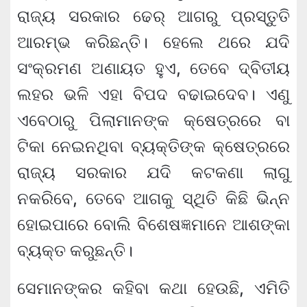
ରାଜ୍ୟ ସରକାର ଢେର୍ ଆଗରୁ ପ୍ରସ୍ତୁତି
ଆରମ୍ଭ କରିଛନ୍ତି। ହେଲେ ଥରେ ଯଦି
ସଂକ୍ରମଣ ଅଣାୟତ ହୁଏ, ତେବେ ଦ୍ବିତୀୟ
ଲହର ଭଳି ଏହା ବିପଦ ବଢାଇଦେବ। ଏଣୁ
ଏବେଠାରୁ ପିଲାମାନଙ୍କ କ୍ଷେତ୍ରରେ ବା
ଟିକା ନେଇନଥିବା ବ୍ୟକ୍ତିଙ୍କ କ୍ଷେତ୍ରରେ
ରାଜ୍ୟ ସରକାର ଯଦି କଟକଣା ଲାଗୁ
ନକରିବେ, ତେବେ ଆଗକୁ ସ୍ଥିତି କିଛି ଭିନ୍ନ
ହୋଇପାରେ ବୋଲି ବିଶେଷଜ୍ଞମାନେ ଆଶଙ୍କା
ବ୍ୟକ୍ତ କରୁଛନ୍ତି।
ସେମାନଙ୍କର କହିବା କଥା ହେଉଛି, ଏମିତି