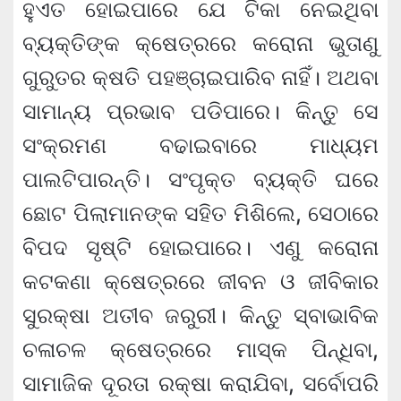
ହୁଏତ ହୋଇପାରେ ଯେ ଟିକା ନେଇଥିବା
ବ୍ୟକ୍ତିଙ୍କ କ୍ଷେତ୍ରରେ କରୋନା ଭୁତାଣୁ
ଗୁରୁତର କ୍ଷତି ପହଞ୍ଚାଇପାରିବ ନାହିଁ। ଅଥବା
ସାମାନ୍ୟ ପ୍ରଭାବ ପଡିପାରେ। କିନ୍ତୁ ସେ
ସଂକ୍ରମଣ ବଢାଇବାରେ ମାଧ୍ୟମ
ପାଲଟିପାରନ୍ତି। ସଂପୃକ୍ତ ବ୍ୟକ୍ତି ଘରେ
ଛୋଟ ପିଲାମାନଙ୍କ ସହିତ ମିଶିଲେ, ସେଠାରେ
ବିପଦ ସୃଷ୍ଟି ହୋଇପାରେ। ଏଣୁ କରୋନା
କଟକଣା କ୍ଷେତ୍ରରେ ଜୀବନ ଓ ଜୀବିକାର
ସୁରକ୍ଷା ଅତୀବ ଜରୁରୀ। କିନ୍ତୁ ସ୍ବାଭାବିକ
ଚଳାଚଳ କ୍ଷେତ୍ରରେ ମାସ୍କ ପିନ୍ଧିବା,
ସାମାଜିକ ଦୂରତା ରକ୍ଷା କରାଯିବା, ସର୍ବୋପରି