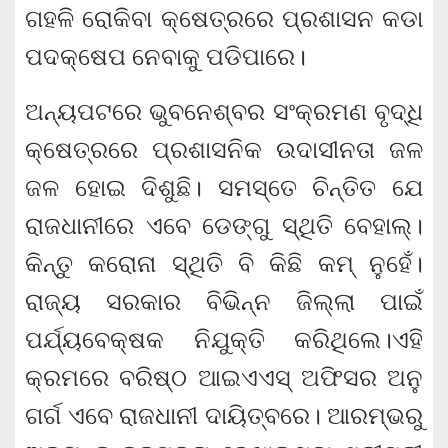
ଗହଳି ରୋକିବା କ୍ଷେତ୍ରରେ ପ୍ରଶାସନ କଡା
ପଦକ୍ଷେପ ନେବାକୁ ପଡିପାରେ।
ଅନ୍ୟପଟରେ ଭୁବନେଶ୍ବର ସଂକ୍ରମଣ ବୃଦ୍ଧି
କ୍ଷେତ୍ରରେ ପ୍ରଶାସନିକ ଉଦାସୀନତା ଜଳ
ଜଳ ହୋଇ ଦିଶୁଛି। ସମସ୍ତେ ଚିନ୍ତିତ ଯେ
ରାଜଧାନୀରେ ଏବେ ଡେଙ୍ଗୁ ସ୍ଥିତି ବେହାଲ୍।
କିନ୍ତୁ କରୋନା ସ୍ଥିତି ବି କିଛି କମ୍ ନୁହେଁ।
ରାଜ୍ୟ ସରକାର ବିଭିନ୍ନ ଜିଲ୍ଲା ପାଇଁ
ପର୍ଯ୍ୟବେକ୍ଷକ ନିଯୁକ୍ତି କରିଥିଲେ।ଏହି
କ୍ରମରେ ବରିଷ୍ଠ ଆଇଏଏସ୍ ଅଫିସର ଅନୁ
ଗର୍ଗ ଏବେ ରାଜଧାନୀ ଦାୟିତ୍ବରେ। ଆରମ୍ଭରୁ