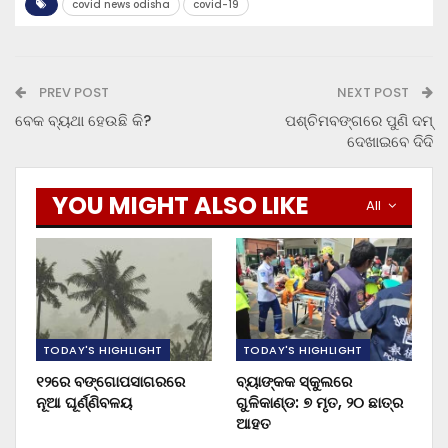
covid news odisha
covid-19
PREV POST
NEXT POST
ବେକ ବ୍ୟଥା ହେଉଛି କି?
ପଶ୍ଚିମବଙ୍ଗରେ ପୁଣି ଦମ୍
ଦେଖାଇବେ ଦିଦି
YOU MIGHT ALSO LIKE
All
TODAY'S HIGHLIGHT
TODAY'S HIGHLIGHT
୧୨ରେ ବଙ୍ଗୋପସାଗରରେ
ବ୍ୟାଙ୍କକ ସ୍କୁଲରେ
ନୂଆ ଘୂର୍ଣ୍ଣିବଳୟ
ଗୁଳିକାଣ୍ଡ: ୭ ମୃତ, ୨୦ ଛାତ୍ର
ଆହତ