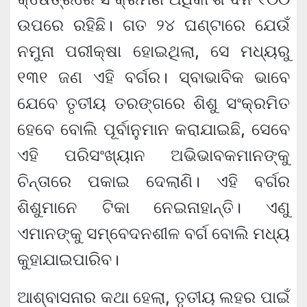
ଉପରେ ରହିଛି। ଗତ ୨୪ ଘଣ୍ଟାରେ ଯେଉଁ
ନମୁନା ପରୀକ୍ଷା ହୋଇଥିଲା, ସେ ମଧ୍ୟରୁ
୧୩୧ ଜଣ ଏହି ବର୍ଗର। ସ୍ବାଭାବିକ ଭାବେ
ଯେବେ ତୃତୀୟ ତରଙ୍ଗରେ ଶିଶୁ ସଂକ୍ରମିତ
ହେବେ ବୋଲି ପୂର୍ବାନୁମାନ କରାଯାଇଛି, ସେବେ
ଏହି ପରିସଂଖ୍ୟାନ ଅଭିଭାବକମାନଙ୍କୁ
ଚିନ୍ତାରେ ପକାଇ ଦେଲାଣି। ଏହି ବର୍ଗର
ଶିଶୁମାନେ ଟିକା ନେଇନାହାନ୍ତି। ଏଣୁ
ଏମାନଙ୍କୁ ସମ୍ବେଦନଶୀଳ ବର୍ଗ ବୋଲି ମଧ୍ୟ
କୁହାଯାଇପାରିବ।
ଆଶ୍ବାସନାର କଥା ହେଲା, ତୃତୀୟ ଲହର ପାଇଁ