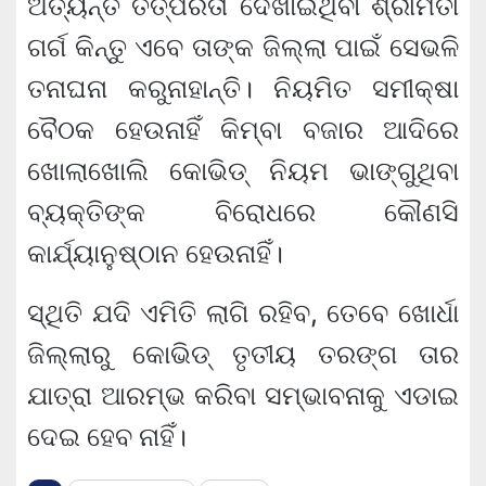
ଅତ୍ୟନ୍ତ ତତ୍ପରତା ଦେଖାଇଥିବା ଶ୍ରୀମତୀ
ଗର୍ଗ କିନ୍ତୁ ଏବେ ତାଙ୍କ ଜିଲ୍ଲା ପାଇଁ ସେଭଳି
ତନାଘନା କରୁନାହାନ୍ତି। ନିୟମିତ ସମୀକ୍ଷା
ବୈଠକ ହେଉନାହିଁ କିମ୍ବା ବଜାର ଆଦିରେ
ଖୋଲାଖୋଲି କୋଭିଡ୍ ନିୟମ ଭାଙ୍ଗୁଥିବା
ବ୍ୟକ୍ତିଙ୍କ ବିରୋଧରେ କୌଣସି
କାର୍ଯ୍ୟାନୁଷ୍ଠାନ ହେଉନାହିଁ।
ସ୍ଥିତି ଯଦି ଏମିତି ଲାଗି ରହିବ, ତେବେ ଖୋର୍ଧା
ଜିଲ୍ଲାରୁ କୋଭିଡ୍ ତୃତୀୟ ତରଙ୍ଗ ତାର
ଯାତ୍ରା ଆରମ୍ଭ କରିବା ସମ୍ଭାବନାକୁ ଏଡାଇ
ଦେଇ ହେବ ନାହିଁ।