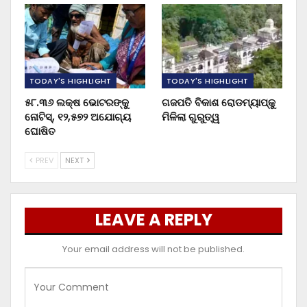
TODAY'S HIGHLIGHT
TODAY'S HIGHLIGHT
୫୮.୩୬ ଲକ୍ଷ ଭୋଟରଙ୍କୁ
ଗଜପତି ବିକାଶ ରୋଡମ୍ୟାପ୍‌କୁ
ନୋଟିସ୍‌, ୧୨,୫୭୨ ଅଯୋଗ୍ୟ
ମିଳିଲା ଗୁରୁତ୍ୱ
ଘୋଷିତ
PREV
NEXT
LEAVE A REPLY
Your email address will not be published.