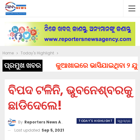
Home
Today's Highlight
ପ୍ରମୁଖ ଖବର
କୁଆଖାଇରେ ଭାସିଯାଇଥିବା ୨ ଯୁବକ
ବିପଦ ଟଳିନି, ଭୁବନେଶ୍ବରକୁ
ଛାଡିଦେଲେ!
TODAY'S HIGHLIGHT
ସ୍ୱାସ୍ଥ୍ୟ
By
Reporters News Agency
Last updated
Sep 5, 2021