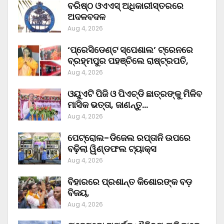
ବରିଷ୍ଠ ଓଏଏସ୍‌ ଅଧିକାରୀସ୍ତରରେ
ଅଦଳବଦଳ
Aug 4, 2026
‘ପ୍ରେସିଡେଣ୍ଟ ସ୍ପେଶାଲ’ ଟ୍ରେନରେ
ବ୍ରହ୍ମପୁର ପହଞ୍ଚିଲେ ରାଷ୍ଟ୍ରପତି,
Aug 4, 2026
ଓୟୁଏଟି ପିଜି ଓ ପିଏଚ୍‌ଡି ଛାତ୍ରଙ୍କୁ ମିଳିବ
ମାସିକ ଭତ୍ତା, ଜାଣନ୍ତୁ…
Aug 4, 2026
ପେଟ୍ରୋଲ-ଡିଜେଲ ରପ୍ତାନି ଉପରେ
ବଢ଼ିଲା ୱିଣ୍ଡଫଲ ଟ୍ୟାକ୍ସ
Aug 4, 2026
ବିହାରରେ ପ୍ରଶାନ୍ତ କିଶୋରଙ୍କ ବଡ଼
ବିଜୟ,
Aug 4, 2026