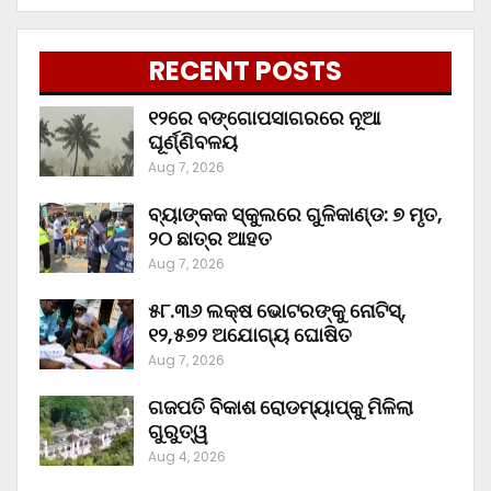
RECENT POSTS
୧୨ରେ ବଙ୍ଗୋପସାଗରରେ ନୂଆ
ଘୂର୍ଣ୍ଣିବଳୟ
Aug 7, 2026
ବ୍ୟାଙ୍କକ ସ୍କୁଲରେ ଗୁଳିକାଣ୍ଡ: ୭ ମୃତ,
୨୦ ଛାତ୍ର ଆହତ
Aug 7, 2026
୫୮.୩୬ ଲକ୍ଷ ଭୋଟରଙ୍କୁ ନୋଟିସ୍‌,
୧୨,୫୭୨ ଅଯୋଗ୍ୟ ଘୋଷିତ
Aug 7, 2026
ଗଜପତି ବିକାଶ ରୋଡମ୍ୟାପ୍‌କୁ ମିଳିଲା
ଗୁରୁତ୍ୱ
Aug 4, 2026