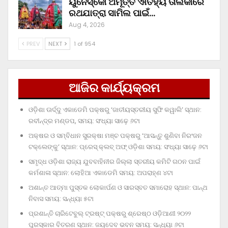
ୟୁନେସ୍କୋ ଅମୂର୍ତ୍ତ ଐତିହ୍ୟ ତାଲିକାରେ
ରଥଯାତ୍ରା ସାମିଲ ପାଇଁ…
Aug 4, 2026
PREV
NEXT
1 of 954
ଆଜିର କାର୍ଯ୍ୟକ୍ରମ
ଓଡ଼ିଶା ଊର୍ଦ୍ଦୁ ଏକାଡେମି ପକ୍ଷରୁ ‘ଜାତୀୟସ୍ତରୀୟ ସୁଫି କୱାଲି’ ସ୍ଥାନ:
ରବୀନ୍ଦ୍ର ମଣ୍ଡପ, ସମୟ: ସଂଧ୍ୟା ସାଢ଼େ ୬ଟା
ଅକ୍ଷର ଓ ସମ୍ବିଧାନ ସୁରକ୍ଷା ମଞ୍ଚ ପକ୍ଷରୁ ‘ଆସନ୍ତୁ ଶୁଣିବା ନିରଂଜନ
ଟକ୍‌ଲେଙ୍କୁ’ ସ୍ଥାନ: ପ୍ରେସ୍‌ କ୍ଲବ୍‌ ଅଫ୍‌ ଓଡ଼ିଶା ସମୟ: ସଂଧ୍ୟା ସାଢ଼େ ୬ଟା
ସମୃଦ୍ଧ ଓଡ଼ିଶା ରାଜ୍ୟ ଯୁବବାହିନୀର ଜିଲ୍ଲା ସ୍ତରୀୟ କମିଟି ଗଠନ ପାଇଁ
କର୍ମଶାଳା ସ୍ଥାନ: ଲୋହିଆ ଏକାଡେମି ସମୟ: ଅପରାହ୍‌ଣ ୪ଟା
ଅଶାନ୍ତ ଆତ୍ମା ପୁସ୍ତକ ଲୋକାର୍ପଣ ଓ ସାରସ୍ବତ ସମାରୋହ ସ୍ଥାନ: ପାନ୍ଥ
ନିବାସ ସମୟ: ସନ୍ଧ୍ୟା ୫ଟା
ପ୍ରଶାନ୍ତି ଚାରିଟେବୁଲ୍‌ ଟ୍ରଷ୍ଟ୍‌ ପକ୍ଷରୁ ଶ୍ରେଷ୍ଠ ଓଡ଼ିଆଣୀ ୨୦୨୨
ପୁରସ୍କାର ବିତରଣ ସ୍ଥାନ: ଜୟଦେବ ଭବନ ସମୟ: ସନ୍ଧ୍ୟା ୬ଟା