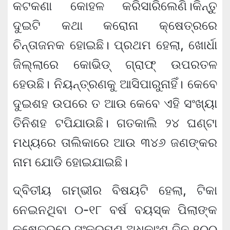
କଟକଣା କୋହଳ କରିସାରିଲେଣି।କିନ୍ତୁ
ଦୁଇଟି କଥା କରୋନା କ୍ଷେତ୍ରରେ
ଚିନ୍ତାଜନକ ହୋଇଛି। ପ୍ରଥମ ହେଲା, ଖୋର୍ଧା
ଜିଲ୍ଲାରେ କୋଭିଡ୍ ଗ୍ରାଫ୍ ଉପରତଳ
ହେଉଛି। ନିୟନ୍ତ୍ରଣକୁ ଆସିପାରୁନାହିଁ। କେବେ
ଦୁଇଶହ ଉପରେ ତ ଆଉ କେବେ ଏହି ସଂଖ୍ୟା
ତିନିଶହ ଟପିଯାଉଛି। ଗତକାଲି ୨୪ ଘଣ୍ଟା
ମଧ୍ୟରେ ତାଲିକାରେ ଆଉ ୩୪୬ ଜଣଙ୍କର
ନାମ ଯୋଡି ହୋଇଯାଇଛି।
ଦ୍ବିତୀୟ ଗମ୍ଭୀର ବିଷୟଟି ହେଲା, ଟିକା
ନେଇନଥିବା ୦-୧୮ ବର୍ଷ ବୟସ୍କ ପିଲାଙ୍କ
କ୍ଷେତ୍ରରେ ସଂକ୍ରମଣ ଅଧିକାଂଶ ଦିନ ୧୦୦