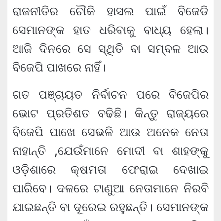
ରାଜନୀତିର ଚୌକି ହାସଲ ପାଇଁ ବିଜେଡି
ସେମାନଙ୍କ ହାତ ଧରିବାକୁ ବାଧ୍ୟ ହେଲା।
ଆଜି ଦିନରେ ସେ ସ୍ଥିତି ବା ସମ୍ବଳ ଆଉ
ବିଜେପି ପାଖରେ ନାହିଁ।
ଗତ ପଞ୍ଚାୟତ ନିର୍ବାଚନ ପରେ ବିଜେପିର
ଭୋଟ ପ୍ରତିଶତ ବଢିଛି। କିନ୍ତୁ ରାଜ୍ୟରେ
ବିଜେପି ପାଖେ ସେଭଳି ଆଉ ଅନେକ ନେତା
ନାହାନ୍ତି ,ଯେଉଁମାନେ ମୋଦୀ ବା ଶାହଙ୍କୁ
ଓଡ଼ିଶାରେ କ୍ଷମତା ଫେରାଇ ଦେଖାଇ
ପାରିବେ। ଦଳରେ ଟାଣୁଆ ନେତାମାନେ ନିରବି
ଯାଇଛନ୍ତି ବା ଦୂରେଇ ରହୁଛନ୍ତି। ସେମାନଙ୍କ