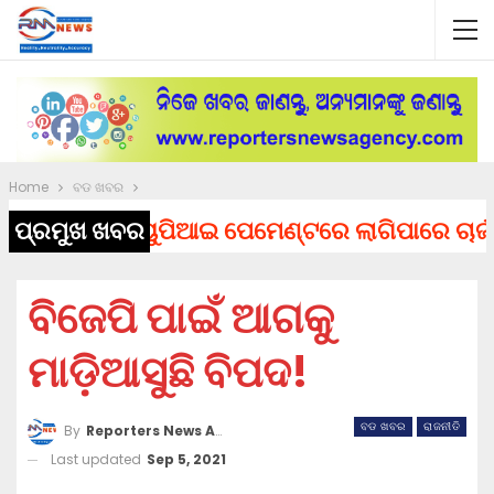
Home
ବଡ ଖବର
ପ୍ରମୁଖ ଖବର
ୟୁପିଆଇ ପେମେଣ୍ଟରେ ଲାଗିପାରେ ଚାର୍ଜ, ସଂସ
ବିଜେପି ପାଇଁ ଆଗକୁ
ମାଡ଼ିଆସୁଛି ବିପଦ!
ବଡ ଖବର
ରାଜନୀତି
By
Reporters News Agency
Last updated
Sep 5, 2021