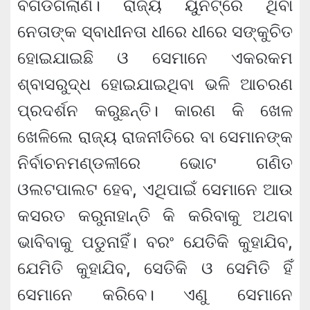
ବିଗିଡିଗଲାଣି। ରାଜ୍ୟ ୟୁନିଟ୍‌ରେ ଥିବା
ନେତାଙ୍କ ସ୍ବାଧୀନତା ଧୀରେ ଧୀରେ ସଙ୍କୁଚିତ
ହୋଇଯାଇଛି ଓ ସେମାନେ ଏକରକମ
ଶ୍ବାସରୁଦ୍ଧ ହୋଇଯାଇଥିବା ଭଳି ଆଚରଣ
ପ୍ରଦର୍ଶନ କରୁଛନ୍ତି। କାରଣ କି ଖେଳ
ଖେଳିଲେ ରାଜ୍ୟ ରାଜନୀତିରେ ବା ସେମାନଙ୍କ
ନିର୍ବାଚନମଣ୍ଡଳୀରେ ଭୋଟ ଗଣିତ
ଓଲଟପାଲଟ ହେବ, ଏଥିପାଇଁ ସେମାନେ ଆଉ
କସରତ କରୁନାହାନ୍ତି କି କରିବାକୁ ଅଥବା
ଭାବିବାକୁ ପଡୁନାହିଁ। ବରଂ ଯେତିକି କୁହାଯିବ,
ଯେମିତି କୁହାଯିବ, ସେତିକି ଓ ସେମିତି ହିଁ
ସେମାନେ କରିବେ। ଏଣୁ ସେମାନେ