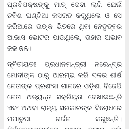
ପ୍ରତିପକ୍ଷଙ୍କୁ ମାତ୍ ଦେବା ଲାଗି ଯେଉଁ
ଚବିଶ ଘଣ୍ଟିଆ କସରତ କରୁଥିଲେ ଓ ସେ
ଜରିଆରେ ତାଙ୍କ ଭିତରେ ଥିବା ନେତୃତ୍ବର
ଆଭାସ ଭୋଟର ପାଉଥିଲେ, ତାହାର ଅଭାବ
ଜଳ ଜଳ।
ଦ୍ବିତୀୟତଃ ପ୍ରଧାନମନ୍ତ୍ରୀ ନରେନ୍ଦ୍ର
ମୋଦୀଙ୍କ ଠାରୁ ଆରମ୍ଭ କରି ଦଳର ଶୀର୍ଷ
ନେତାଙ୍କ ପ୍ରଶଂସା ଗାନରେ ଓଡ଼ିଶା ବିଜେପି
ନେତା ଅତ୍ୟନ୍ତ ସକ୍ରିୟତା ଦେଖାଇଛନ୍ତି
ଏବଂ ଅଥବା ରାଜ୍ୟ ସରକାରଙ୍କ ବିରୋଧରେ
ମପାଚୁପା ଗର୍ଜନ କରୁଛନ୍ତି।