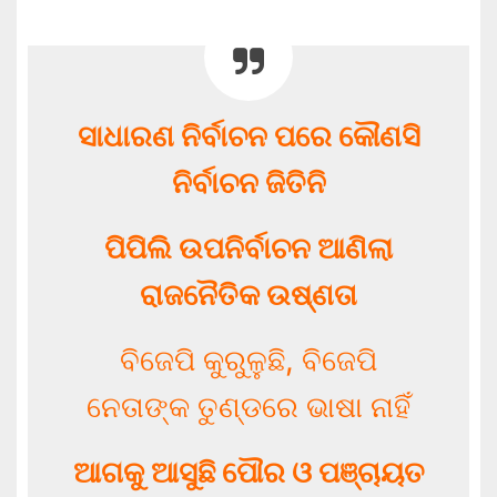
ସାଧାରଣ ନିର୍ବାଚନ ପରେ କୌଣସି
ନିର୍ବାଚନ ଜିତିନି
ପିପିଲି ଉପନିର୍ବାଚନ ଆଣିଲା
ରାଜନୈତିକ ଉଷ୍ଣତା
ବିଜେପି କୁରୁଳୁଛି, ବିଜେପି
ନେତାଙ୍କ ତୁଣ୍ଡରେ ଭାଷା ନାହିଁ
ଆଗକୁ ଆସୁଛି ପୌର ଓ ପଞ୍ଚାୟତ