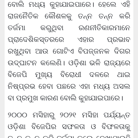
ବୋଲି ମଧ୍ୟ କୁହାଯାଇପାରେ। ହେଲେ ଏହି
ରାଜନୈତିକ କୌଶଳକୁ ତନ୍ନ ତନ୍ନ କରି
ତର୍ଜମା କରୁଥିବା ରଣନୀତିକାରମାନେ
ପ୍ରାଦେଶିକସ୍ତରରେ ଏହାର ପ୍ରଭାବ
ରଖୁଥିବା ଆଉ ଗୋଟିଏ ବିପଜ୍ଜନକ ଦିଗର
ଉଦ୍‌ଘାଟନ କଲେଣି। ଓଡ଼ିଶା ଭଳି ରାଜ୍ୟରେ
ବିଜେପି ମୁଖ୍ୟ ବିରୋଧୀ ଦଳରେ ଥାଇ
ନିଷ୍ପ୍ରଭ ହେବା ପଛରେ ଏହା ମଧ୍ୟ ଅସଲ
ବା ପ୍ରମୁଖ କାରଣ ବୋଲି କୁହାଯାଇପାରେ।
୨୦୦୦ ମସିହାରୁ ୨୦୨୧ ମସିହା ପର୍ଯ୍ୟନ୍ତ
ଓଡ଼ିଶା ବିଜେପିର ସଫଳତା ଓ ବିଫଳତାକୁ