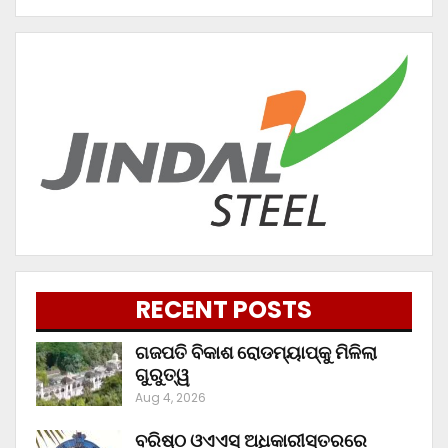
RECENT POSTS
ଗଜପତି ବିକାଶ ରୋଡମ୍ୟାପ୍‌କୁ ମିଳିଲା
ଗୁରୁତ୍ୱ
Aug 4, 2026
ବରିଷ୍ଠ ଓଏଏସ୍‌ ଅଧିକାରୀସ୍ତରରେ