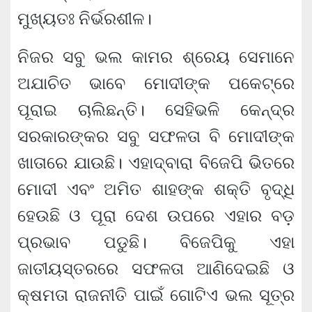
ମୁଖ୍ୟତଃ ନିର୍ଭରଶୀଳ।
ନିଜର ସବୁ ଭଲ କାମର ଶ୍ରେୟ ସେମାନେ
ଅଯାଚିତ ଭାବେ ମୋଦୀଙ୍କ ପକେଟ୍‌ରେ
ପୂରାଇ ଚାଲିଛନ୍ତି। ସେହିଭଳି କେନ୍ଦ୍ର
ସରକାରଙ୍କର ସବୁ ସଫଳତା ବି ମୋଦୀଙ୍କ
ଖାତାରେ ଯାଉଛି। ଏହାଦ୍ବାରା ବିଜେପି ଭିତରେ
ମୋଦୀ ଏବଂ ଅମିତ ଶାହଙ୍କ ଶକ୍ତି ବୃଦ୍ଧି
ହେଉଛି ଓ ପୂରା ଦେଶ ଉପରେ ଏହାର ବଡ଼
ପ୍ରଭାବ ପଡୁଛି। ବିଜେପିକୁ ଏହା
ଜାତୀୟସ୍ତରରେ ସଫଳତା ଆଣିଦେଇଛି ଓ
କ୍ଷମତା ରାଜନୀତି ପାଇଁ ଗୋଟିଏ ଭଲ ସୂତ୍ର