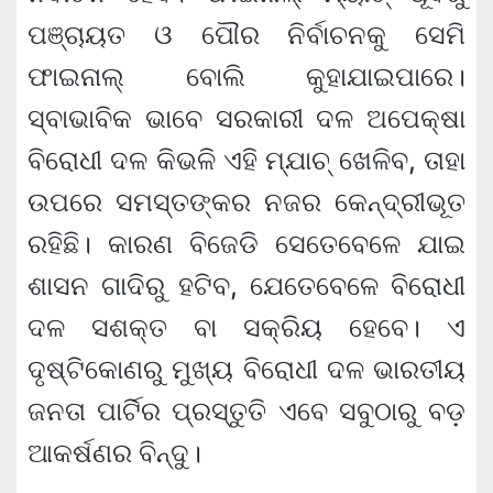
ପଞ୍ଚାୟତ ଓ ପୌର ନିର୍ବାଚନକୁ ସେମି
ଫାଇନାଲ୍ ବୋଲି କୁହାଯାଇପାରେ।
ସ୍ବାଭାବିକ ଭାବେ ସରକାରୀ ଦଳ ଅପେକ୍ଷା
ବିରୋଧୀ ଦଳ କିଭଳି ଏହି ମ୍ଯାଚ୍ ଖେଳିବ, ତାହା
ଉପରେ ସମସ୍ତଙ୍କର ନଜର କେନ୍ଦ୍ରୀଭୂତ
ରହିଛି। କାରଣ ବିଜେଡି ସେତେବେଳେ ଯାଇ
ଶାସନ ଗାଦିରୁ ହଟିବ, ଯେତେବେଳେ ବିରୋଧୀ
ଦଳ ସଶକ୍ତ ବା ସକ୍ରିୟ ହେବେ। ଏ
ଦୃଷ୍ଟିକୋଣରୁ ମୁଖ୍ୟ ବିରୋଧୀ ଦଳ ଭାରତୀୟ
ଜନତା ପାର୍ଟିର ପ୍ରସ୍ତୁତି ଏବେ ସବୁଠାରୁ ବଡ଼
ଆକର୍ଷଣର ବିନ୍ଦୁ।