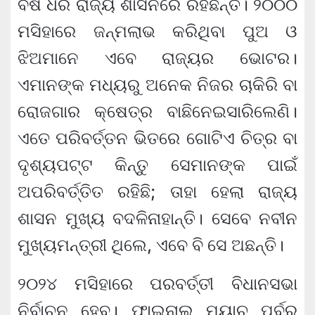
ବର୍ଷ ଧରି ରାଜ୍ୟ ଶାସନରେ ରହିଛନ୍ତି। ୨୦୦୦
ମସିହାରେ ଜନ୍ମଲାଭ କରିଥିବା ପୁଅ ଓ
ଝିଅମାନେ ଏବେ ରାଜ୍ୟର ଭୋଟର।
ଏମାନଙ୍କ ମଧ୍ୟରୁ ଅନେକ ନିଜର ଚାକିରି ବା
ରୋଜଗାର କ୍ଷେତ୍ର ବାଛିନେଇସାରିଲେଣି।
ଏତେ ପରିବର୍ତ୍ତନ ଭିତରେ ଗୋଟିଏ ଚିତ୍ର ବା
ଦୃଶ୍ୟପଟ୍ଟ କିନ୍ତୁ ସେମାନଙ୍କ ପାଇଁ
ଅପରିବର୍ତ୍ତିତ ରହିଛି; ତାହା ହେଲା ରାଜ୍ୟ
ଶାସନ ମୁଖ୍ୟ ବଦଳିନାହାନ୍ତି। ସେବେ ନବୀନ
ମୁଖ୍ୟମନ୍ତ୍ରୀ ଥିଲେ, ଏବେ ବି ସେ ଅଛନ୍ତି।
୨୦୨୪ ମସିହାରେ ପରବର୍ତ୍ତୀ ବିଧାନସଭା
ନିର୍ବାଚନ ହେବ। ଫାଇନାଲ୍ ମ୍ୟାଚ୍ ପୂର୍ବରୁ