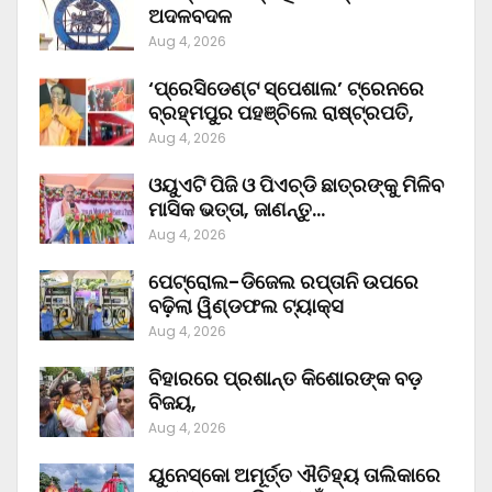
ଅଦଳବଦଳ
Aug 4, 2026
‘ପ୍ରେସିଡେଣ୍ଟ ସ୍ପେଶାଲ’ ଟ୍ରେନରେ
ବ୍ରହ୍ମପୁର ପହଞ୍ଚିଲେ ରାଷ୍ଟ୍ରପତି,
Aug 4, 2026
ଓୟୁଏଟି ପିଜି ଓ ପିଏଚ୍‌ଡି ଛାତ୍ରଙ୍କୁ ମିଳିବ
ମାସିକ ଭତ୍ତା, ଜାଣନ୍ତୁ…
Aug 4, 2026
ପେଟ୍ରୋଲ-ଡିଜେଲ ରପ୍ତାନି ଉପରେ
ବଢ଼ିଲା ୱିଣ୍ଡଫଲ ଟ୍ୟାକ୍ସ
Aug 4, 2026
ବିହାରରେ ପ୍ରଶାନ୍ତ କିଶୋରଙ୍କ ବଡ଼
ବିଜୟ,
Aug 4, 2026
ୟୁନେସ୍କୋ ଅମୂର୍ତ୍ତ ଐତିହ୍ୟ ତାଲିକାରେ