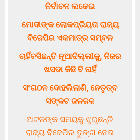
ନିର୍ବାଚନ ଲଢେଇ
ମୋଦୀଙ୍କ ଲୋକପ୍ରିୟତା ରାଜ୍ୟ
ବିଜେପିର ଏକମାତ୍ର ସମ୍ବଳ
ଚାହିଁବସିଛନ୍ତି ନୂଆଦିଲ୍ଲୀକୁ, ନିଜର
ଖସଡା କିଛି ବି ନାହିଁ
ସଂଗଠନ ଦୋହଲିଲାଣି, ନେତୃତ୍ବ
ସଙ୍କଟ ଜଳଜଳ
ଅଟଳଙ୍କ ସମୟକୁ ଝୁରୁଛନ୍ତି
ରାଜ୍ୟ ବିଜେପିର ତୁଙ୍ଗ ନେତା