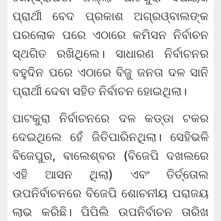
ପ୍ରାର୍ଥୀ ବେଦ ପ୍ରକାଶ ଅଗ୍ରଓ୍ବାଲଙ୍କ
ପରଲୋକ ପରେ ଏଠାରେ କମିସନ ନିର୍ବାଚନ
ସ୍ଥଗିତ ରଖିଥିଲେ। ସାଧାରଣ ନିର୍ବାଚନର
ବହୁଦିନ ପରେ ଏଠାରେ ବିଜୁ ଜନତା ଦଳ ସାନି
ପ୍ରାର୍ଥୀ ଦେବା ସହିତ ନିର୍ବାଚନ ହୋଇଥିଲା।
ପାଟକୁରା ନିର୍ବାଚନରେ ଦଳ କଡ୍ଡା ଟକର
ଦେଇଥିଲେ ହେଁ ଜିତିପାରିନଥିଲା। ସେହିଭଳି
ବିଜେପୁର, ବାଲେଶ୍ବର (ବିଜେପି ଦଖଲରେ
ଏହି ଆସନ ଥିଲା) ଏବଂ ତିର୍ତ୍ତୋଲ
ଉପନିର୍ବାଚନରେ ବିଜେପି ଶୋଚନୀୟ ପରାଜୟ
ଲାଭ କରିଛି। ପିପିଲି ଉପନିର୍ବାଚନ ତାରିଖ