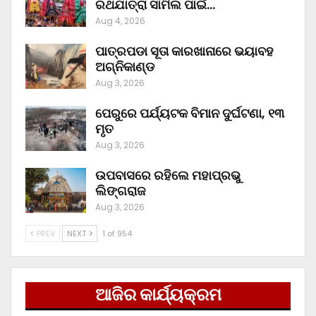
ରଥଯାତ୍ରା ସାମିଲ ପାଇଁ…
Aug 4, 2026
ପାତ୍ରପଡା ସୂତା କାରଖାନାରେ ଭୟାବହ
ଅଗ୍ନିକାଣ୍ଡ
Aug 3, 2026
ପେରୁରେ ପର୍ଯ୍ୟଟକ ବିମାନ ଦୁର୍ଘଟଣା, ୧୩
ମୃତ
Aug 3, 2026
ଉପବାସରେ ରହିଲେ ମହାପ୍ରଭୁ
ଲିଙ୍ଗରାଜ
Aug 3, 2026
PREV
NEXT
1 of 954
ଆଜିର କାର୍ଯ୍ୟକ୍ରମ