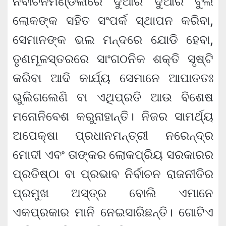
ନିର୍ବାଚନମଣ୍ଡଳୀରେ ଦୁଆର ଦୁଆର ବୁଲି
ଲୋକଙ୍କ ସହିତ ସଂପର୍କ ସ୍ଥାପନ କରିବା,
ସେମାନଙ୍କ ଭଲ ମନ୍ଦରେ ଯୋଡି ହେବା,
ତୃଣମୂଳସ୍ତରରେ ସାଂଗଠନିକ ଶକ୍ତି ସୃଷ୍ଟି
କରିବା ଆଦି କାର୍ଯ୍ୟ ସେମାନେ ଆପାତତଃ
ଭୁଲିଗଲେଣି ବା ଏଥିପ୍ରତି ଆଉ ବିଶେଷ
ମନୋନିବେଶ କରୁନାହାନ୍ତି। ନିଜର ସାମର୍ଥ୍ୟ
ଅପେକ୍ଷା ପ୍ରଧାନମନ୍ତ୍ରୀ ନରେନ୍ଦ୍ର
ମୋଦୀ ଏବଂ ତାଙ୍କର ଲୋକପ୍ରିୟ ସରକାରର
ପ୍ରତିଷ୍ଠା ବା ପ୍ରଭାବ ନିର୍ବାଚନ ରାଜନୀତିର
ପ୍ରମୁଖ ଅସ୍ତ୍ର ବୋଲି ଏମାନେ
ଏକପ୍ରକାର ମାନି ନେଇସାରିଛନ୍ତି। ଗୋଟିଏ