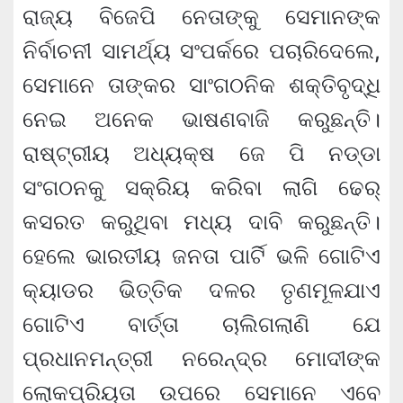
ରାଜ୍ୟ ବିଜେପି ନେତାଙ୍କୁ ସେମାନଙ୍କ
ନିର୍ବାଚନୀ ସାମର୍ଥ୍ୟ ସଂପର୍କରେ ପଚାରିଦେଲେ,
ସେମାନେ ତାଙ୍କର ସାଂଗଠନିକ ଶକ୍ତିବୃଦ୍ଧି
ନେଇ ଅନେକ ଭାଷଣବାଜି କରୁଛନ୍ତି।
ରାଷ୍ଟ୍ରୀୟ ଅଧ୍ୟକ୍ଷ ଜେ ପି ନଡ୍ଡା
ସଂଗଠନକୁ ସକ୍ରିୟ କରିବା ଲାଗି ଢେର୍
କସରତ କରୁଥିବା ମଧ୍ୟ ଦାବି କରୁଛନ୍ତି।
ହେଲେ ଭାରତୀୟ ଜନତା ପାର୍ଟି ଭଳି ଗୋଟିଏ
କ୍ୟାଡର ଭିତ୍ତିକ ଦଳର ତୃଣମୂଳଯାଏ
ଗୋଟିଏ ବାର୍ତ୍ତା ଚାଲିଗଲାଣି ଯେ
ପ୍ରଧାନମନ୍ତ୍ରୀ ନରେନ୍ଦ୍ର ମୋଦୀଙ୍କ
ଲୋକପ୍ରିୟତା ଉପରେ ସେମାନେ ଏବେ