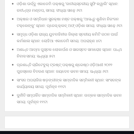
ଓଡ଼ିଶା ଊର୍ଦ୍ଦୁ ଏକାଡେମି ପକ୍ଷରୁ ‘ଜାତୀୟସ୍ତରୀୟ ସୁଫି କୱାଲି’ ସ୍ଥାନ:
ରବୀନ୍ଦ୍ର ମଣ୍ଡପ, ସମୟ: ସଂଧ୍ୟା ସାଢ଼େ ୬ଟା
ଅକ୍ଷର ଓ ସମ୍ବିଧାନ ସୁରକ୍ଷା ମଞ୍ଚ ପକ୍ଷରୁ ‘ଆସନ୍ତୁ ଶୁଣିବା ନିରଂଜନ
ଟକ୍‌ଲେଙ୍କୁ’ ସ୍ଥାନ: ପ୍ରେସ୍‌ କ୍ଲବ୍‌ ଅଫ୍‌ ଓଡ଼ିଶା ସମୟ: ସଂଧ୍ୟା ସାଢ଼େ ୬ଟା
ସମୃଦ୍ଧ ଓଡ଼ିଶା ରାଜ୍ୟ ଯୁବବାହିନୀର ଜିଲ୍ଲା ସ୍ତରୀୟ କମିଟି ଗଠନ ପାଇଁ
କର୍ମଶାଳା ସ୍ଥାନ: ଲୋହିଆ ଏକାଡେମି ସମୟ: ଅପରାହ୍‌ଣ ୪ଟା
ଅଶାନ୍ତ ଆତ୍ମା ପୁସ୍ତକ ଲୋକାର୍ପଣ ଓ ସାରସ୍ବତ ସମାରୋହ ସ୍ଥାନ: ପାନ୍ଥ
ନିବାସ ସମୟ: ସନ୍ଧ୍ୟା ୫ଟା
ପ୍ରଶାନ୍ତି ଚାରିଟେବୁଲ୍‌ ଟ୍ରଷ୍ଟ୍‌ ପକ୍ଷରୁ ଶ୍ରେଷ୍ଠ ଓଡ଼ିଆଣୀ ୨୦୨୨
ପୁରସ୍କାର ବିତରଣ ସ୍ଥାନ: ଜୟଦେବ ଭବନ ସମୟ: ସନ୍ଧ୍ୟା ୬ଟା
ସାଂସଦ ଅପରାଜିତା ଷଡ଼ଙ୍ଗୀଙ୍କ ସାମ୍ବାଦିକ ସମ୍ମିଳନୀ ସ୍ଥାନ: ସାଂସଦଙ୍କ
କାର୍ଯ୍ୟାଳୟ ସମୟ: ପୂର୍ବାହ୍ନ ୧୧ଟା
ଦୁର୍ନୀତି ସମ୍ପର୍କିତ ସାମ୍ବାଦିକ ସମ୍ମିଳନୀ ସ୍ଥାନ: ଉତ୍କଳ ସାମ୍ବାଦିକ ଭବନ
ସମୟ: ପୂର୍ବାହ୍ନ ୧୧ଟା