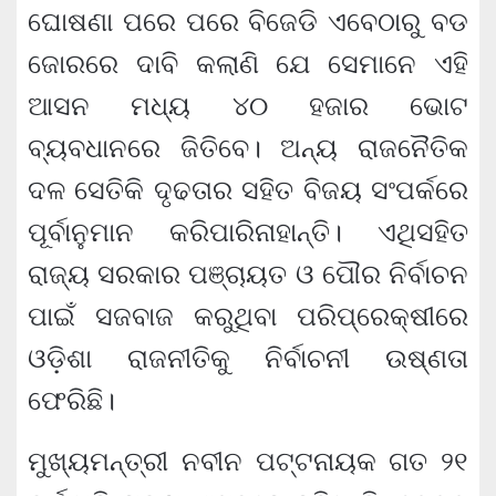
ଘୋଷଣା ପରେ ପରେ ବିଜେଡି ଏବେଠାରୁ ବଡ
ଜୋରରେ ଦାବି କଲାଣି ଯେ ସେମାନେ ଏହି
ଆସନ ମଧ୍ୟ ୪୦ ହଜାର ଭୋଟ
ବ୍ୟବଧାନରେ ଜିତିବେ। ଅନ୍ୟ ରାଜନୈତିକ
ଦଳ ସେତିକି ଦୃଢତାର ସହିତ ବିଜୟ ସଂପର୍କରେ
ପୂର୍ବାନୁମାନ କରିପାରିନାହାନ୍ତି। ଏଥିସହିତ
ରାଜ୍ୟ ସରକାର ପଞ୍ଚାୟତ ଓ ପୌର ନିର୍ବାଚନ
ପାଇଁ ସଜବାଜ କରୁଥିବା ପରିପ୍ରେକ୍ଷୀରେ
ଓଡ଼ିଶା ରାଜନୀତିକୁ ନିର୍ବାଚନୀ ଉଷ୍ଣତା
ଫେରିଛି।
ମୁଖ୍ୟମନ୍ତ୍ରୀ ନବୀନ ପଟ୍ଟନାୟକ ଗତ ୨୧