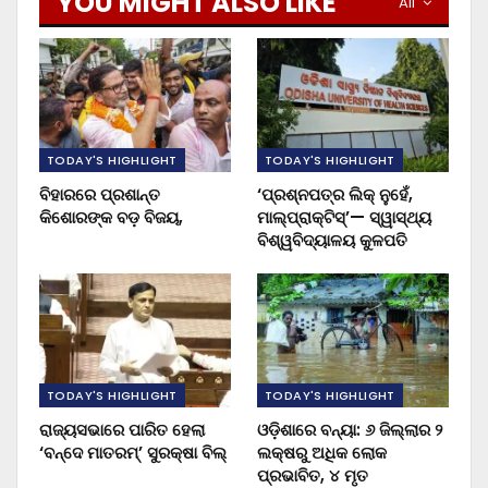
YOU MIGHT ALSO LIKE
All
TODAY'S HIGHLIGHT
TODAY'S HIGHLIGHT
ବିହାରରେ ପ୍ରଶାନ୍ତ
‘ପ୍ରଶ୍ନପତ୍ର ଲିକ୍ ନୁହେଁ,
କିଶୋରଙ୍କ ବଡ଼ ବିଜୟ,
ମାଲ୍‌ପ୍ରାକ୍ଟିସ୍’— ସ୍ୱାସ୍ଥ୍ୟ
ବିଶ୍ୱବିଦ୍ୟାଳୟ କୁଳପତି
TODAY'S HIGHLIGHT
TODAY'S HIGHLIGHT
ରାଜ୍ୟସଭାରେ ପାରିତ ହେଲା
ଓଡ଼ିଶାରେ ବନ୍ୟା: ୬ ଜିଲ୍ଲାର ୨
‘ବନ୍ଦେ ମାତରମ୍’ ସୁରକ୍ଷା ବିଲ୍
ଲକ୍ଷରୁ ଅଧିକ ଲୋକ
ପ୍ରଭାବିତ, ୪ ମୃତ