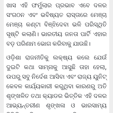
ଖାସ ଏହି ଫର୍ମୁଲାର ପ୍ରଭାବ ଏବେ ଦଳର
ସଂଗଠନ ଏବଂ ଭବିଷ୍ୟତ ରାସ୍ତାରେ ମେଞ୍ଚା
ମେଞ୍ଚା କଣ୍ଟା ବିଞ୍ଝିଦେବା ଭଳି ପରିସ୍ଥିତି
ସୃଷ୍ଟି କଲାଣି। ଭାରତୀୟ ଜନତା ପାର୍ଟି ଏହାର
ବଡ଼ ପରିଣାମ ଭୋଗ କରିବାକୁ ଯାଉଛି।
ଓଡ଼ିଶା ରାଜନୀତିକୁ ଲକ୍ଷ୍ୟ କଲେ ଯେଉଁ
ଦୁଇଟି କଥା ସାମ୍ନାକୁ ଆସୁଛି ତାହା ହେଲା,
ଉପରୁ ସବୁ ନିର୍ଦେଶ ଆସିବା ଏବଂ ରାଜ୍ୟ ୟୁନିଟ୍
କେବଳ କାର୍ଯ୍ୟକାରୀ କରୁଥିବା କାରଣରୁ ଅତି
ଶୃଙ୍ଖଳିତ ତଥା କ୍ୟାଡର ଭିତ୍ତିକ ଏହି ଦଳର
ଆଭ୍ୟନ୍ତରୀଣ ଶୃଙ୍ଖଳା ଓ ଭାରସାମ୍ୟ