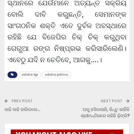
ସ୍ଥାନରେ ଯେଉଁମାନେ ଅତ୍ୟନ୍ତ ସକ୍ରିୟ
ବୋଲି ଦାବି କରୁଛନ୍ତି, ସେମାନଙ୍କ
ସାଂଗଠନିକ ଶକ୍ତି ଏତେ ଦୁର୍ବଳ ଅବସ୍ଥାରେ
ରହିଛି ଯେ ବିଜେପିର ଚିକ୍ ଚିକ୍ କରୁଥିବା
ଗେରୁଆ ରଙ୍ଗ ନିଷ୍ପ୍ରଭ କରିସାରିଲେଣି।
ଏବେଠୁ ଯଦି ନ ଚେତିବେ, ଆଗକୁ….।
odisha bjp
odisha politics
PREV POST
NEXT POST
ଲଢି ଲଢି ହାରିଗଲେ…
ଘରୁ ହଜିଗଲାଣି, କିନ୍ତୁ କାହିଁକି
ଶ୍ରୀମନ୍ଦିରରେ ରହିଛି ଢ଼ିଙ୍କି?