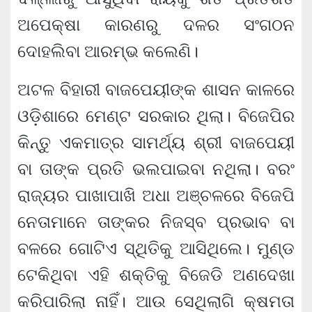
ଅପେକ୍ଷା କାରଣରୁ ଦଳର ସଂଗଠନ
ଦୋହଲିବା ଆରମ୍ଭ କଲେଣି।
ଅଟଳ ବିହାରୀ ବାଜପେୟୀଙ୍କ ଶାସନ କାଳରେ
ଓଡ଼ିଶାରେ ମେଣ୍ଟ ସରକାର ଥିଲା। ବିଜେପିର
କିନ୍ତୁ ଏକମାତ୍ର ସାମର୍ଥ୍ୟ ଶ୍ରୀ ବାଜପେୟୀ
ବା ତାଙ୍କ ପ୍ରତି ଭଲପାଇବା ନଥିଲା। ବରଂ
ରାଜ୍ୟର ପାଖାପାଖି ଅଧା ଅଞ୍ଚଳରେ ବିଜେପି
ନେତାମାନେ ତାଙ୍କର ନିଜସ୍ବ ପ୍ରଭାବ ବା
ବଳରେ ଗୋଟିଏ ସ୍ଥିତିକୁ ଆସିଥିଲେ। ମୁଣ୍ଡ
ଟେକିଥିବା ଏହି ଶକ୍ତିକୁ ବିଜେଡି ଅଣଦେଖା
କରିପାରିଲା ନାହିଁ। ଆଉ ସେଥିଲାଗି କ୍ଷମତା