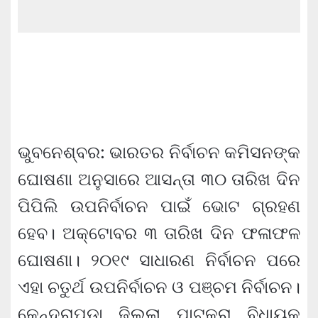
ଭୁବନେଶ୍ବର: ଭାରତର ନିର୍ବାଚନ କମିସନଙ୍କ
ଘୋଷଣା ଅନୁସାରେ ଆସନ୍ତା ୩୦ ତାରିଖ ଦିନ
ପିପିଲି ଉପନିର୍ବାଚନ ପାଇଁ ଭୋଟ ଗ୍ରହଣ
ହେବ। ଅକ୍ଟୋବର ୩ ତାରିଖ ଦିନ ଫଳାଫଳ
ଘୋଷଣା। ୨୦୧୯ ସାଧାରଣ ନିର୍ବାଚନ ପରେ
ଏହା ଚତୁର୍ଥ ଉପନିର୍ବାଚନ ଓ ପଞ୍ଚମ ନିର୍ବାଚନ।
କେନ୍ଦ୍ରାପଡା ଜିଲ୍ଲା ପାଟକୁରା ବିଧାୟକ