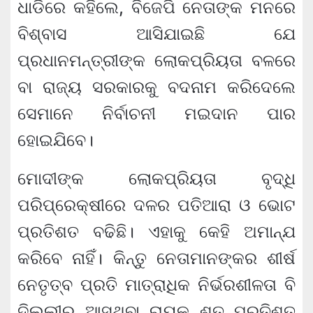
ଧାଡିରେ କହିଲେ, ବିଜେପି ନେତାଙ୍କ ମନରେ
ବିଶ୍ବାସ ଆସିଯାଇଛି ଯେ
ପ୍ରଧାନମନ୍ତ୍ରୀଙ୍କ ଲୋକପ୍ରିୟତା ବଳରେ
ବା ରାଜ୍ୟ ସରକାରକୁ ବଦନାମ କରିଦେଲେ
ସେମାନେ ନିର୍ବାଚନୀ ମଇଦାନ ପାର
ହୋଇଯିବେ।
ମୋଦୀଙ୍କ ଲୋକପ୍ରିୟତା ବୃଦ୍ଧି
ପରିପ୍ରେକ୍ଷୀରେ ଦଳର ପତିଆରା ଓ ଭୋଟ
ପ୍ରତିଶତ ବଢିଛି। ଏହାକୁ କେହି ଅମାନ୍ଯ
କରିବେ ନାହିଁ। କିନ୍ତୁ ନେତାମାନଙ୍କର ଶୀର୍ଷ
ନେତୃତ୍ବ ପ୍ରତି ମାତ୍ରାଧିକ ନିର୍ଭରଶୀଳତା ବି
ଦିଲ୍ଲୀରୁ ଆସୁଥିବା ରାୟକୁ ଶତ ପ୍ରତିଶତ