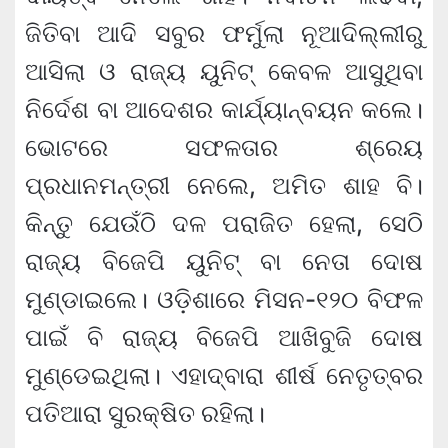
ଜିତିବା ଆଦି ସବୁର ଫର୍ମୁଲା ନୂଆଦିଲ୍ଲୀରୁ
ଆସିଲା ଓ ରାଜ୍ୟ ୟୁନିଟ୍ କେବଳ ଆସୁଥିବା
ନିର୍ଦେଶ ବା ଆଦେଶର କାର୍ଯ୍ୟାନ୍ବୟନ କଲେ।
ଭୋଟରେ ସଫଳତାର ଶ୍ରେୟ
ପ୍ରଧାନମନ୍ତ୍ରୀ ନେଲେ, ଅମିତ ଶାହ ବି।
କିନ୍ତୁ ଯେଉଁଠି ଦଳ ପରାଜିତ ହେଲା, ସେଠି
ରାଜ୍ୟ ବିଜେପି ୟୁନିଟ୍ ବା ନେତା ଦୋଷ
ମୁଣ୍ଡାଇଲେ। ଓଡ଼ିଶାରେ ମିସନ-୧୨୦ ବିଫଳ
ପାଇଁ ବି ରାଜ୍ୟ ବିଜେପି ଆଖିବୁଜି ଦୋଷ
ମୁଣ୍ଡେଇଥିଲା। ଏହାଦ୍ବାରା ଶୀର୍ଷ ନେତୃତ୍ବର
ପତିଆରା ସୁରକ୍ଷିତ ରହିଲା।