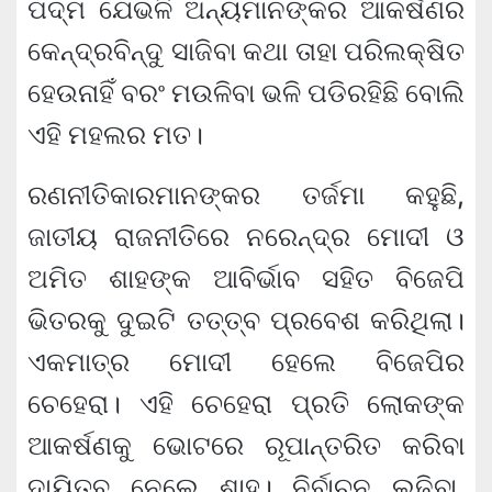
ପଦ୍ମ ଯେଭଳି ଅନ୍ୟମାନଙ୍କର ଆକର୍ଷଣର
କେନ୍ଦ୍ରବିନ୍ଦୁ ସାଜିବା କଥା ତାହା ପରିଲକ୍ଷିତ
ହେଉନାହିଁ ବରଂ ମଉଳିବା ଭଳି ପଡିରହିଛି ବୋଲି
ଏହି ମହଲର ମତ।
ରଣନୀତିକାରମାନଙ୍କର ତର୍ଜମା କହୁଛି,
ଜାତୀୟ ରାଜନୀତିରେ ନରେନ୍ଦ୍ର ମୋଦୀ ଓ
ଅମିତ ଶାହଙ୍କ ଆବିର୍ଭାବ ସହିତ ବିଜେପି
ଭିତରକୁ ଦୁଇଟି ତତ୍ତ୍ବ ପ୍ରବେଶ କରିଥିଲା।
ଏକମାତ୍ର ମୋଦୀ ହେଲେ ବିଜେପିର
ଚେହେରା। ଏହି ଚେହେରା ପ୍ରତି ଲୋକଙ୍କ
ଆକର୍ଷଣକୁ ଭୋଟରେ ରୂପାନ୍ତରିତ କରିବା
ଦାୟିତ୍ବ ନେଲେ ଶାହ। ନିର୍ବାଚନ ଲଢିବା,