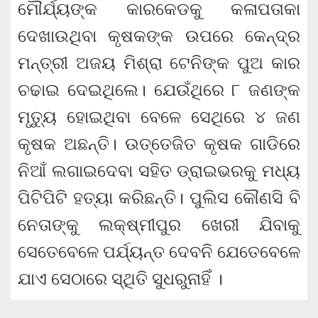
ମୌର୍ଯ୍ୟଙ୍କ କାରକେଡକୁ କଳାପତାକା
ଦେଖାଉଥିବା କୃଷକଙ୍କ ଉପରେ କେନ୍ଦ୍ର
ମନ୍ତ୍ରୀ ଅଜୟ ମିଶ୍ରା ଟେନିଙ୍କ ପୁଅ କାର
ଚଢାଇ ଦେଇଥିଲେ। ଯେଉଁଥିରେ ୮ ଜଣଙ୍କ
ମୃତ୍ୟୁ ହୋଇଥିବା ବେଳେ ସେଥିରେ ୪ ଜଣ
କୃଷକ ଅଛନ୍ତି। ଉତ୍ତେଜିତ କୃଷକ ଗାଡିରେ
ନିଆଁ ଲଗାଇଦେବା ସହିତ ଡ୍ରାଇଭରକୁ ମଧ୍ୟ
ପିଟିପିଟି ହତ୍ୟା କରିଛନ୍ତି। ପୁଲିସ କୌଣସି ବି
ନେତାଙ୍କୁ ଲକ୍ଷ୍ମୀପୁର ଖେରୀ ଯିବାକୁ
ସେତେବେଳେ ପର୍ଯ୍ୟନ୍ତ ଦେବନି ଯେତେବେଳେ
ଯାଏ ସେଠାରେ ସ୍ଥିତି ସୁଧରୁନାହିଁ ।