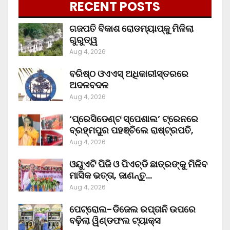
RECENT POSTS
ଗଜପତି ବିକାଶ ରୋଡମ୍ୟାପ୍‌କୁ ମିଳିଲା
ଗୁରୁତ୍ୱ
Aug 4, 2026
ବରିଷ୍ଠ ଓଏଏସ୍‌ ଅଧିକାରୀସ୍ତରରେ
ଅଦଳବଦଳ
Aug 4, 2026
‘ପ୍ରେସିଡେଣ୍ଟ ସ୍ପେଶାଲ’ ଟ୍ରେନରେ
ବ୍ରହ୍ମପୁର ପହଞ୍ଚିଲେ ରାଷ୍ଟ୍ରପତି,
Aug 4, 2026
ଓୟୁଏଟି ପିଜି ଓ ପିଏଚ୍‌ଡି ଛାତ୍ରଙ୍କୁ ମିଳିବ
ମାସିକ ଭତ୍ତା, ଜାଣନ୍ତୁ…
Aug 4, 2026
ପେଟ୍ରୋଲ-ଡିଜେଲ ରପ୍ତାନି ଉପରେ
ବଢ଼ିଲା ୱିଣ୍ଡଫଲ ଟ୍ୟାକ୍ସ