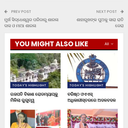
PREV POST
NEXT POST
ମୁର୍ଖ ସିଦ୍ଧେଶ୍ୱର ପରିଡାରୁ ଶାରଳା
ଶାହାରୁଖଙ୍କ ପୁଅକୁ ସାରା ରାତି
ଦାସ ଓ ମାଆ ଶାରଳା
ଜେରା
YOU MIGHT ALSO LIKE
All
TODAY'S HIGHLIGHT
TODAY'S HIGHLIGHT
ଗଜପତି ବିକାଶ ରୋଡମ୍ୟାପ୍‌କୁ
ବରିଷ୍ଠ ଓଏଏସ୍‌
ମିଳିଲା ଗୁରୁତ୍ୱ
ଅଧିକାରୀସ୍ତରରେ ଅଦଳବଦଳ