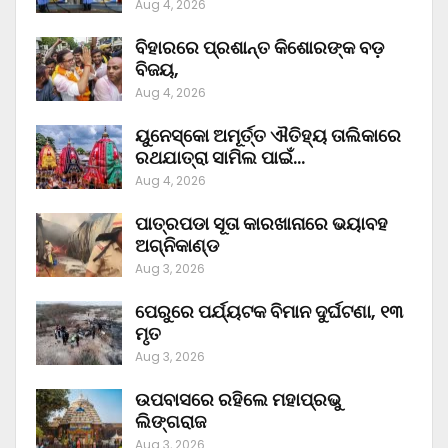
Aug 4, 2026
ବିହାରରେ ପ୍ରଶାନ୍ତ କିଶୋରଙ୍କ ବଡ଼
ବିଜୟ,
Aug 4, 2026
ୟୁନେସ୍କୋ ଅମୂର୍ତ୍ତ ଐତିହ୍ୟ ତାଲିକାରେ
ରଥଯାତ୍ରା ସାମିଲ ପାଇଁ…
Aug 4, 2026
ପାତ୍ରପଡା ସୂତା କାରଖାନାରେ ଭୟାବହ
ଅଗ୍ନିକାଣ୍ଡ
Aug 3, 2026
ପେରୁରେ ପର୍ଯ୍ୟଟକ ବିମାନ ଦୁର୍ଘଟଣା, ୧୩
ମୃତ
Aug 3, 2026
ଉପବାସରେ ରହିଲେ ମହାପ୍ରଭୁ
ଲିଙ୍ଗରାଜ
Aug 3, 2026