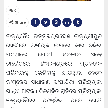
0
Share
ଲକ୍ଷ୍ନୌ: ଉତ୍ତରପ୍ରଦେଶ ଲକ୍ଷ୍ମୀପୁର
ଖେରୀରେ ଚାଷୀଙ୍କ ଉପରେ କାର ଚଢିବା
ଘଟଣାରେ ଯୋଗୀ ସରକାର ଏବେ
ଟାର୍ଗେଟରେ। ହିଂସାକାଣ୍ଡରେ ମୃତକଙ୍କ
ପରିବାରକୁ ଭେଟିବାକୁ ଯାଉଥିବା ବେଳେ
କଂଗ୍ରେସ ସାଧାରଣ ସଂପାଦିକା ପ୍ରିୟଙ୍କା
ଗାନ୍ଧୀ ଅଟକ। ବିଳମ୍ବିତ ରାତିରେ ପ୍ରିୟଙ୍କା
ଲକ୍ଷ୍ନୌରେ ପହଞ୍ଚିବା ପରେ ଖେରୀ