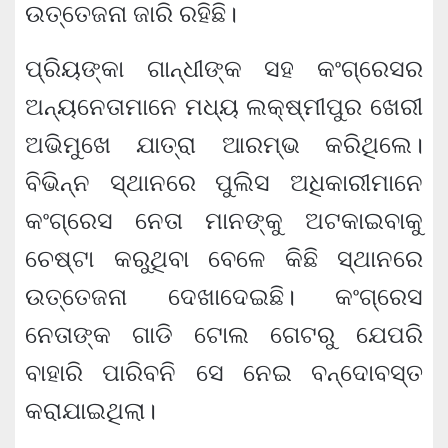
ଉତ୍ତେଜନା ଜାରି ରହିଛି।
ପ୍ରିୟଙ୍କା ଗାନ୍ଧୀଙ୍କ ସହ କଂଗ୍ରେସର
ଅନ୍ୟନେତାମାନେ ମଧ୍ୟ ଲକ୍ଷ୍ମୀପୁର ଖେରୀ
ଅଭିମୁଖେ ଯାତ୍ରା ଆରମ୍ଭ କରିଥିଲେ।
ବିଭିନ୍ନ ସ୍ଥାନରେ ପୁଲିସ ଅଧିକାରୀମାନେ
କଂଗ୍ରେସ ନେତା ମାନଙ୍କୁ ଅଟକାଇବାକୁ
ଚେଷ୍ଟା କରୁଥିବା ବେଳେ କିଛି ସ୍ଥାନରେ
ଉତ୍ତେଜନା ଦେଖାଦେଇଛି। କଂଗ୍ରେସ
ନେତାଙ୍କ ଗାଡି ଟୋଲ ଗେଟରୁ ଯେପରି
ବାହାରି ପାରିବନି ସେ ନେଇ ବନ୍ଦୋବସ୍ତ
କରାଯାଇଥିଲା।