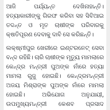
ଆଜି ପର୍ଯ୍ୟନ୍ତ ଦେଖିନାହାନ୍ତି।
ହତ୍ୟାକାରୀଙ୍କୁ ଗିରଫ କରିବା ସହ ସିବିଆଇ
ତଦନ୍ତ ଓ ମୃତ ଚାଷୀଙ୍କ ପରିବାରକୁ
କ୍ଷତିପୂରଣ ଦେବାକୁ ଦାବି ସେ କରିଛନ୍ତି।
ଲକ୍ଷ୍ମୀପୁର ଖେରୀରେ ଇଣ୍ଟରନେଟ୍ ସେବା
ବନ୍ଦ ରହିଛି। ଚାରି ଚାଷୀଙ୍କ ମୃତ୍ୟୁ ମାମଲାରେ
କେନ୍ଦ୍ର ମନ୍ତ୍ରୀ ପୁଅଙ୍କ ନାଁରେ ହତ୍ୟା
ମାମଲା ରୁଜୁ ହୋଇଛି। କେନ୍ଦ୍ରମନ୍ତ୍ରୀ
ଅଜୟ ମିଶ୍ରାଙ୍କ ପୁଅଙ୍କ ନାଁରେ ମାମଲା
ହୋଇଛି। ଅଭିଯୋଗ ଅନୁଯାୟୀ,
ଉପମୁଖ୍ୟମନ୍ତ୍ରୀ କେଶବ ପ୍ରସାଦ