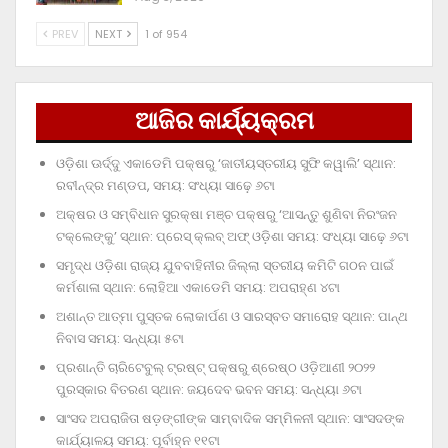
PREV
NEXT
1 of 954
ଆଜିର କାର୍ଯ୍ୟକ୍ରମ
ଓଡ଼ିଶା ଊର୍ଦ୍ଦୁ ଏକାଡେମି ପକ୍ଷରୁ ‘ଜାତୀୟସ୍ତରୀୟ ସୁଫି କୱାଲି’ ସ୍ଥାନ:
ରବୀନ୍ଦ୍ର ମଣ୍ଡପ, ସମୟ: ସଂଧ୍ୟା ସାଢ଼େ ୬ଟା
ଅକ୍ଷର ଓ ସମ୍ବିଧାନ ସୁରକ୍ଷା ମଞ୍ଚ ପକ୍ଷରୁ ‘ଆସନ୍ତୁ ଶୁଣିବା ନିରଂଜନ
ଟକ୍‌ଲେଙ୍କୁ’ ସ୍ଥାନ: ପ୍ରେସ୍‌ କ୍ଲବ୍‌ ଅଫ୍‌ ଓଡ଼ିଶା ସମୟ: ସଂଧ୍ୟା ସାଢ଼େ ୬ଟା
ସମୃଦ୍ଧ ଓଡ଼ିଶା ରାଜ୍ୟ ଯୁବବାହିନୀର ଜିଲ୍ଲା ସ୍ତରୀୟ କମିଟି ଗଠନ ପାଇଁ
କର୍ମଶାଳା ସ୍ଥାନ: ଲୋହିଆ ଏକାଡେମି ସମୟ: ଅପରାହ୍‌ଣ ୪ଟା
ଅଶାନ୍ତ ଆତ୍ମା ପୁସ୍ତକ ଲୋକାର୍ପଣ ଓ ସାରସ୍ବତ ସମାରୋହ ସ୍ଥାନ: ପାନ୍ଥ
ନିବାସ ସମୟ: ସନ୍ଧ୍ୟା ୫ଟା
ପ୍ରଶାନ୍ତି ଚାରିଟେବୁଲ୍‌ ଟ୍ରଷ୍ଟ୍‌ ପକ୍ଷରୁ ଶ୍ରେଷ୍ଠ ଓଡ଼ିଆଣୀ ୨୦୨୨
ପୁରସ୍କାର ବିତରଣ ସ୍ଥାନ: ଜୟଦେବ ଭବନ ସମୟ: ସନ୍ଧ୍ୟା ୬ଟା
ସାଂସଦ ଅପରାଜିତା ଷଡ଼ଙ୍ଗୀଙ୍କ ସାମ୍ବାଦିକ ସମ୍ମିଳନୀ ସ୍ଥାନ: ସାଂସଦଙ୍କ
କାର୍ଯ୍ୟାଳୟ ସମୟ: ପୂର୍ବାହ୍ନ ୧୧ଟା