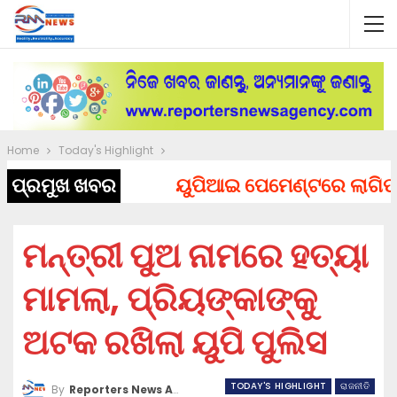
Home
Today's Highlight
ପ୍ରମୁଖ ଖବର
ୟୁପିଆଇ ପେମେଣ୍ଟରେ ଲାଗିପାରେ ଚ
ମନ୍ତ୍ରୀ ପୁଅ ନାମରେ ହତ୍ୟା
ମାମଲା, ପ୍ରିୟଙ୍କାଙ୍କୁ
ଅଟକ ରଖିଲା ୟୁପି ପୁଲିସ
TODAY'S HIGHLIGHT
ରାଜନୀତି
By
Reporters News Agency