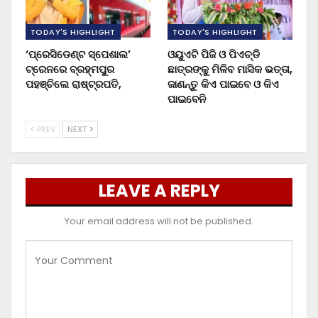
TODAY'S HIGHLIGHT
TODAY'S HIGHLIGHT
‘ପ୍ରେସିଡେଣ୍ଟ ସ୍ପେଶାଲ’
ଓୟୁଏଟି ପିଜି ଓ ପିଏଚ୍‌ଡି
ଟ୍ରେନରେ ବ୍ରହ୍ମପୁର
ଛାତ୍ରଙ୍କୁ ମିଳିବ ମାସିକ ଭତ୍ତା,
ପହଞ୍ଚିଲେ ରାଷ୍ଟ୍ରପତି,
ଜାଣନ୍ତୁ କିଏ ପାଇବେ ଓ କିଏ
ପାଇବେନି
PREV
NEXT
LEAVE A REPLY
Your email address will not be published.