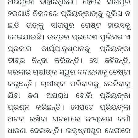
ଅଭିମୁଖେ ବାହାରିଥିଲେ। ହେଲେ ସୀତାପୁର
ହରଗାଓଁ ନିକଟରେ ପ୍ରିୟଙ୍କାଙ୍କୁ ପୁଲିସ ନ
ଛାଡି ତାଙ୍କୁ ସୀତାପୁର ଗେଷ୍ଟ ହାଉସକୁ
ନେଇଯାଇଛି। ଉତ୍ତର ପ୍ରଦେଶ ପୁଲିସର ଏ
ପ୍ରକାର କାର୍ଯ୍ୟାନୁଷ୍ଠାନକୁ ପ୍ରିୟଙ୍କା
ତୀବ୍ର ନିନ୍ଦା କରିଛନ୍ତି। ସେ କହିଛନ୍ତି,
ସରକାର ଚାଷୀଙ୍କ ସ୍ୱର ଦବାଇବାକୁ ଚେଷ୍ଟା
କରୁଛନ୍ତି। ଚାଷୀଙ୍କ ପରିବାରକୁ ଭେଟିବାକୁ
ଯିବା କଣ ଅପରାଧ ବୋଲି ପ୍ରିୟଙ୍କା
ପ୍ରଶ୍ନ କରିଛନ୍ତି। ସେପଟେ ପ୍ରିୟଙ୍କା
ଅଟକ ରଖିବା ଘଟଣାରେ କଂଗ୍ରେସ କର୍ମୀ
ଧାରଣା ଦେଇଛନ୍ତି। ଲକ୍ଷ୍ମୀପୁର ଖେରୀରେ