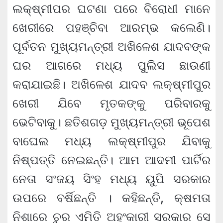
ଲକ୍ଷ୍ମୀପର ଘଟଣା ପରେ ବିରୋଧୀ ମାନେ
ଖେରୀରେ ପହଞ୍ଚିବା ଆରମ୍ଭ କଲେଣି।
ପୂର୍ବତନ ମୁଖ୍ୟମନ୍ତ୍ରୀ ଅଖିଳେଶ ଯାଦବଙ୍କ
ଘର ଆଗରେ ମଧ୍ୟ ପୁଲିସ ଛାଉଣୀ
କରାଯାଇଛି। ଅଖିଳେଶ ଯାଦବ ଲକ୍ଷ୍ମୀପୁର
ଖେରୀ ଯିବେ ମୃତକଙ୍କୁ ପରିବାରକୁ
ଭେଟିବାକୁ। ଛତିଶଗଡ଼ ମୁଖ୍ୟମନ୍ତ୍ରୀ ଭୂପେଶ
ବାଘେଲ ମଧ୍ୟ ଲକ୍ଷ୍ମୀପୁର ଯିବାକୁ
ନିଷ୍ପତ୍ତି ନେଇଛନ୍ତି। ଆମ ଆଦମୀ ପାର୍ଟିର
ନେତା ସଂଜୟ ସିଂହ ମଧ୍ୟ ୟୁପି ସରକାର
ଉପରେ ବର୍ଷିଛନ୍ତି । କହିଛନ୍ତି, କ୍ଷମତା
ନିଶାରେ ଚୁର ଏମିତି ଅହଂକାରୀ ସରକାର ସେ