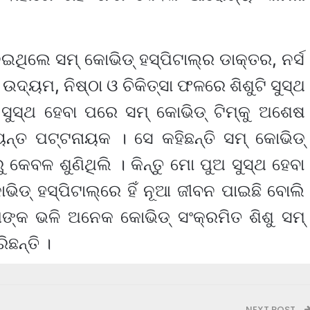
ଇଥିଲେ ସମ୍ କୋଭିଡ୍ ହସ୍ପିଟାଲ୍‌ର ଡାକ୍ତର, ନର୍ସ
ଦ୍ୟମ, ନିଷ୍ଠା ଓ ଚିକିତ୍ସା ଫଳରେ ଶିଶୁଟି ସୁସ୍ଥ
ୁଅ ସୁସ୍ଥ ହେବା ପରେ ସମ୍ କୋଭିଡ୍ ଟିମ୍‌କୁ ଅଶେଷ
ୟନ୍ତ ପଟ୍ଟନାୟକ । ସେ କହିଛନ୍ତି ସମ୍ କୋଭିଡ୍
କେବଳ ଶୁଣିଥିଲି । କିନ୍ତୁ ମୋ ପୁଅ ସୁସ୍ଥ ହେବା
ଡ୍ ହସ୍ପିଟାଲ୍‌ରେ ହିଁ ନୂଆ ଜୀବନ ପାଇଛି ବୋଲି
ତାଙ୍କ ଭଳି ଅନେକ କୋଭିଡ୍ ସଂକ୍ରମିତ ଶିଶୁ ସମ୍
ିଛନ୍ତି ।
NEXT POST