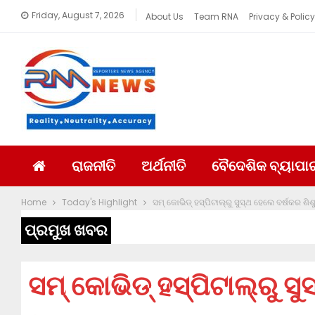
Friday, August 7, 2026
About Us
Team RNA
Privacy & Policy
ରାଜନୀତି
ଅର୍ଥନୀତି
ବୈଦେଶିକ ବ୍ୟାପା
Home
Today's Highlight
ସମ୍ କୋଭିଡ୍ ହସ୍ପିଟାଲ୍‌ରୁ ସୁସ୍ଥ ହେଲେ ବର୍ଷକର ଶିଶ
ପ୍ରମୁଖ ଖବର
ସମ୍ କୋଭିଡ୍ ହସ୍ପିଟାଲ୍‌ରୁ ସ