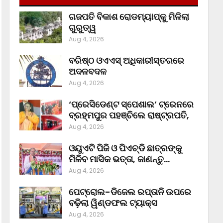
ଗଜପତି ବିକାଶ ରୋଡମ୍ୟାପ୍‌କୁ ମିଳିଲା
ଗୁରୁତ୍ୱ
Aug 4, 2026
ବରିଷ୍ଠ ଓଏଏସ୍‌ ଅଧିକାରୀସ୍ତରରେ
ଅଦଳବଦଳ
Aug 4, 2026
‘ପ୍ରେସିଡେଣ୍ଟ ସ୍ପେଶାଲ’ ଟ୍ରେନରେ
ବ୍ରହ୍ମପୁର ପହଞ୍ଚିଲେ ରାଷ୍ଟ୍ରପତି,
Aug 4, 2026
ଓୟୁଏଟି ପିଜି ଓ ପିଏଚ୍‌ଡି ଛାତ୍ରଙ୍କୁ
ମିଳିବ ମାସିକ ଭତ୍ତା, ଜାଣନ୍ତୁ…
Aug 4, 2026
ପେଟ୍ରୋଲ-ଡିଜେଲ ରପ୍ତାନି ଉପରେ
ବଢ଼ିଲା ୱିଣ୍ଡଫଲ ଟ୍ୟାକ୍ସ
Aug 4, 2026