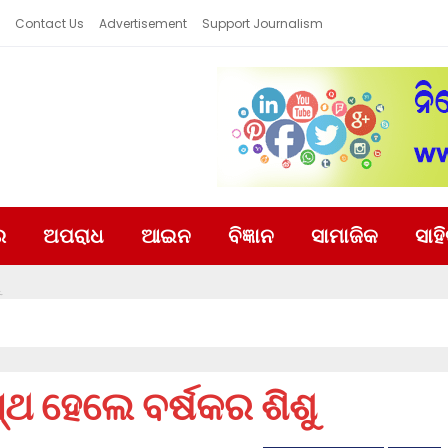
Contact Us
Advertisement
Support Journalism
ର
ଅପରାଧ
ଆଇନ
ବିଜ୍ଞାନ
ସାମାଜିକ
ସାହ
ୁ
ୁସ୍ଥ ହେଲେ ବର୍ଷକର ଶିଶୁ