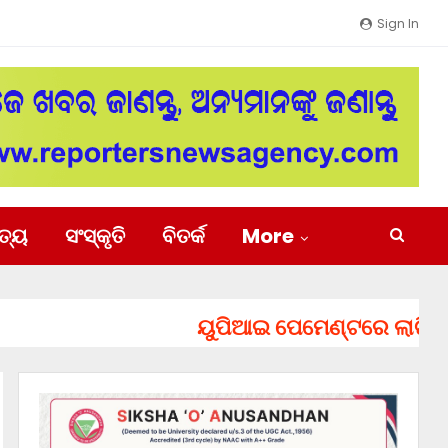
Sign In
ିତ୍ୟ
ସଂସ୍କୃତି
ବିତର୍କ
More
ୟୁପିଆଇ ପେମେଣ୍ଟରେ ଲାଗିପାରେ ଚାର୍