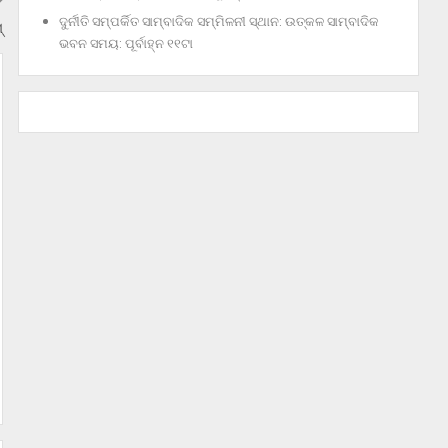
ଦୁର୍ନୀତି ସମ୍ପର୍କିତ ସାମ୍ବାଦିକ ସମ୍ମିଳନୀ ସ୍ଥାନ: ଉତ୍କଳ ସାମ୍ବାଦିକ
୍
ଭବନ ସମୟ: ପୂର୍ବାହ୍ନ ୧୧ଟା