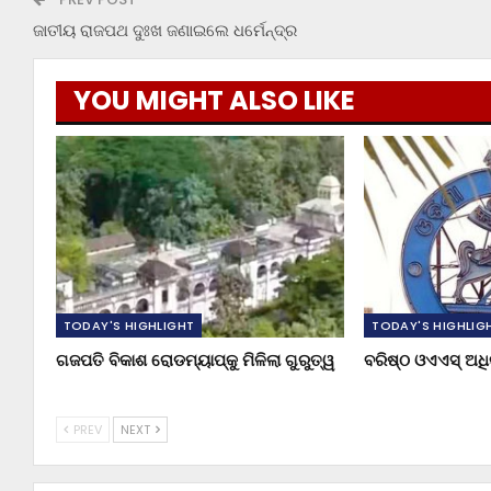
ଜାତୀୟ ରାଜପଥ ଦୁଃଖ ଜଣାଇଲେ ଧର୍ମେନ୍ଦ୍ର
YOU MIGHT ALSO LIKE
TODAY'S HIGHLIGHT
TODAY'S HIGHLIG
ଗଜପତି ବିକାଶ ରୋଡମ୍ୟାପ୍‌କୁ ମିଳିଲା ଗୁରୁତ୍ୱ
ବରିଷ୍ଠ ଓଏଏସ୍‌ ଅ
PREV
NEXT