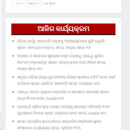
PREV
NEXT
1 of 954
ଆଜିର କାର୍ଯ୍ୟକ୍ରମ
ଓଡ଼ିଶା ଊର୍ଦ୍ଦୁ ଏକାଡେମି ପକ୍ଷରୁ ‘ଜାତୀୟସ୍ତରୀୟ ସୁଫି କୱାଲି’
ସ୍ଥାନ: ରବୀନ୍ଦ୍ର ମଣ୍ଡପ, ସମୟ: ସଂଧ୍ୟା ସାଢ଼େ ୬ଟା
ଅକ୍ଷର ଓ ସମ୍ବିଧାନ ସୁରକ୍ଷା ମଞ୍ଚ ପକ୍ଷରୁ ‘ଆସନ୍ତୁ ଶୁଣିବା
ନିରଂଜନ ଟକ୍‌ଲେଙ୍କୁ’ ସ୍ଥାନ: ପ୍ରେସ୍‌ କ୍ଲବ୍‌ ଅଫ୍‌ ଓଡ଼ିଶା ସମୟ:
ସଂଧ୍ୟା ସାଢ଼େ ୬ଟା
ସମୃଦ୍ଧ ଓଡ଼ିଶା ରାଜ୍ୟ ଯୁବବାହିନୀର ଜିଲ୍ଲା ସ୍ତରୀୟ କମିଟି ଗଠନ ପାଇଁ
କର୍ମଶାଳା ସ୍ଥାନ: ଲୋହିଆ ଏକାଡେମି ସମୟ: ଅପରାହ୍‌ଣ ୪ଟା
ଅଶାନ୍ତ ଆତ୍ମା ପୁସ୍ତକ ଲୋକାର୍ପଣ ଓ ସାରସ୍ବତ ସମାରୋହ ସ୍ଥାନ:
ପାନ୍ଥ ନିବାସ ସମୟ: ସନ୍ଧ୍ୟା ୫ଟା
ପ୍ରଶାନ୍ତି ଚାରିଟେବୁଲ୍‌ ଟ୍ରଷ୍ଟ୍‌ ପକ୍ଷରୁ ଶ୍ରେଷ୍ଠ ଓଡ଼ିଆଣୀ ୨୦୨୨
ପୁରସ୍କାର ବିତରଣ ସ୍ଥାନ: ଜୟଦେବ ଭବନ ସମୟ: ସନ୍ଧ୍ୟା ୬ଟା
ସାଂସଦ ଅପରାଜିତା ଷଡ଼ଙ୍ଗୀଙ୍କ ସାମ୍ବାଦିକ ସମ୍ମିଳନୀ ସ୍ଥାନ:
ସାଂସଦଙ୍କ କାର୍ଯ୍ୟାଳୟ ସମୟ: ପୂର୍ବାହ୍ନ ୧୧ଟା