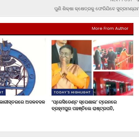
ପୁଣି ଶିକ୍ଷା କ୍ଷେତ୍ରକୁ ଫେରିଯିବେ ସୁବ୍ରମଣ୍ଯମ
More From Author
HT
TODAY'S HIGHLIGHT
ଧିକାରୀସ୍ତରରେ ଅଦଳବଦଳ
‘ପ୍ରେସିଡେଣ୍ଟ ସ୍ପେଶାଲ’ ଟ୍ରେନରେ
ବ୍ରହ୍ମପୁର ପହଞ୍ଚିଲେ ରାଷ୍ଟ୍ରପତି,