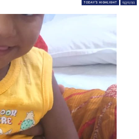
TODAY'S HIGHLIGHT
ସ୍ୱାସ୍ଥ୍ୟ