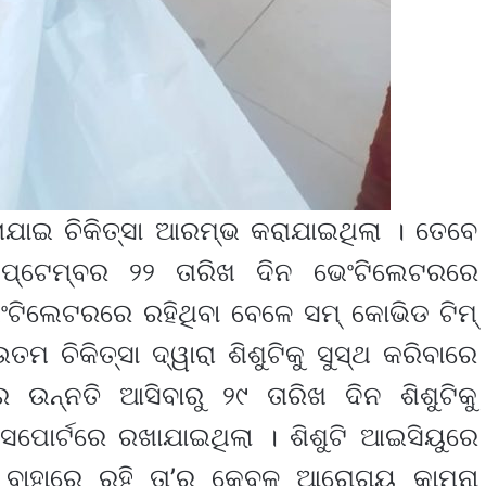
କରାଯାଇ ଚିକିତ୍ସା ଆରମ୍ଭ କରାଯାଇଥିଲା । ତେବେ
େପ୍ଟେମ୍ବର ୨୨ ତାରିଖ ଦିନ ଭେଂଟିଲେଟରରେ
ଭେଂଟିଲେଟରରେ ରହିଥିବା ବେଳେ ସମ୍ କୋଭିଡ ଟିମ୍
 ଚିକିତ୍ସା ଦ୍ୱାରା ଶିଶୁଟିକୁ ସୁସ୍ଥ କରିବାରେ
 ଉନ୍ନତି ଆସିବାରୁ ୨୯ ତାରିଖ ଦିନ ଶିଶୁଟିକୁ
ସପୋର୍ଟରେ ରଖାଯାଇଥିଲା । ଶିଶୁଟି ଆଇସିୟୁରେ
ଲ୍ ବାହାରେ ରହି ତା’ର କେବଳ ଆରୋଗ୍ୟ କାମନା