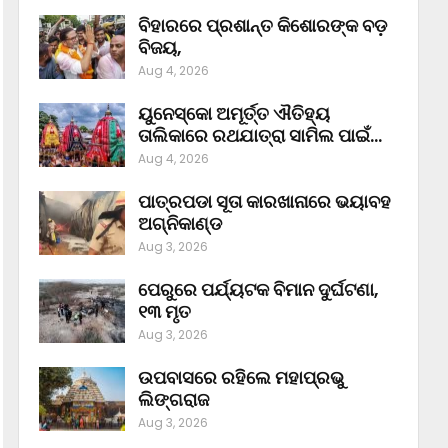
ବିହାରରେ ପ୍ରଶାନ୍ତ କିଶୋରଙ୍କ ବଡ଼
ବିଜୟ,
Aug 4, 2026
ୟୁନେସ୍କୋ ଅମୂର୍ତ୍ତ ଐତିହ୍ୟ
ତାଲିକାରେ ରଥଯାତ୍ରା ସାମିଲ ପାଇଁ…
Aug 4, 2026
ପାତ୍ରପଡା ସୂତା କାରଖାନାରେ ଭୟାବହ
ଅଗ୍ନିକାଣ୍ଡ
Aug 3, 2026
ପେରୁରେ ପର୍ଯ୍ୟଟକ ବିମାନ ଦୁର୍ଘଟଣା,
୧୩ ମୃତ
Aug 3, 2026
ଉପବାସରେ ରହିଲେ ମହାପ୍ରଭୁ
ଲିଙ୍ଗରାଜ
Aug 3, 2026