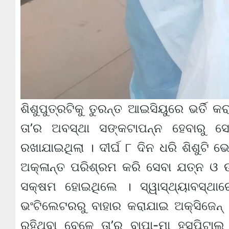
ଶିଶୁପୁତ୍ରଟିକୁ ତୁରନ୍ତ ଆଇସିୟୁରେ ଭର୍ତି 
ତା’ର ଅବସ୍ଥା ସଙ୍କଟାପନ୍ନ ହେବାରୁ ସ
ରଖାଯାଇଥିଲା । ଦୀର୍ଘ ୮ ଦିନ ଧରି ଶିଶୁଟି 
ଅକ୍ଳାନ୍ତ ପରିଶ୍ରମ କରି ସେବା ଯତ୍ନ ଓ ଉତମ
ସକ୍ଷମ ହୋଇଥିଲେ । ସ୍ୱାସ୍ଥ୍ୟାବସ୍ଥାରେ
ଭଂଟିଲେଟରରୁ ବାହାର କରାଯାଇ ଅକ୍ସିଜେନ୍ 
ରହିଥିବା ବେଳେ ତା’ର ବାପା-ମା ହସ୍ପିଟା