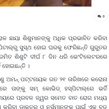
0
ଳ ଛାୟା ଶିଶୁମାନଙ୍କୁ ଅଧିକ ପ୍ରଭାବିତ କରିବା
ିଟାଲ୍‌ରୁ ସୁସ୍ଥ ହୋଇ ଘରକୁ ଫେରିଛନ୍ତି ଗୁରୁତର
ରମିତ ଶିଶୁଟି ଦୀର୍ଘ ୮ ଦିନ ଧରି ଭେଂଟିଲେଟରରେ
୍ଜ ହୋଇଛନ୍ତି ।
ିଶୁ ଅମନ୍ ପଟ୍ଟନାୟକ ଗତ ୨୧ ତାରିଖରେ କରୋନା
 ତାଙ୍କୁ ସମ୍ କୋଭିଡ୍ ହସ୍ପିଟାଲ୍‌ରେ ଭର୍ତି
ବା ସମୟରେ ପ୍ରବଳ ଜ୍ୱର ସମେତ ବାତ ରୋଗ ମଧ୍ୟ
ସା କରିବା ଡାକ୍ତର ଓ ନର୍ସମାନଙ୍କ ପାଇଁ ଏକ ବଡ଼