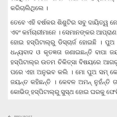
କରିଚାଲିଥିଲେ ।
ତେବେ ଏହି ବର୍ଷକର ଶିଶୁଟିର ସବୁ ଦାୟିତ୍ୱ ନେ
ଏବଂ କର୍ମଚାରୀମାନେ । ସେମାନଙ୍କର ଆପ୍ରାଣ ଉ
ହୋଇ ହସ୍ପିଟାଲ୍‌ରୁ ଡିସ୍‌ଚାର୍ଜ ହୋଇଛି । ପ
ଧନ୍ୟବାଦ ଓ କୃତଜ୍ଞତା ଜଣାଇଛନ୍ତି ବାପା ଜ
ହସ୍ପିଟାଲ୍‌ର ଉତମ ଚିକିତ୍ସା ବିଷୟରେ ଆଗରୁ 
ପରେ ଏହା ଅନୁଭବ କଲି । ମୋ ପୁଅ ସମ୍ କୋଭି
ଜୟନ୍ତ କହିଛନ୍ତି । କେବଳ ଅମନ୍ ନୁହଁନ୍ତି 
କୋଭିଡ୍ ହସ୍ପିଟାଲ୍‌ରୁ ସୁସ୍ଥ ହୋଇ ଘରକୁ ଫେର
PREV POST