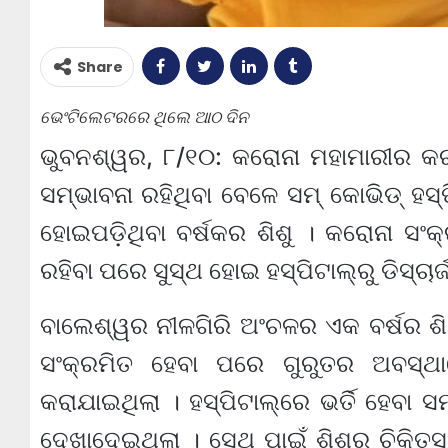
Share
ଭେଂଟିଲେଟରରେ ଥିଲେ ଆଠ ଦିନ
ଭୁବନଶ୍ୱର, ୮/୧୦: କରୋନା ମହାମାରୀର କରା
ସମ୍ଭାବନା ରହିଥିବା ବେଳେ ସମ୍ କୋଭିଡ୍ ହସ୍ପ
ହୋଇପଡ଼ିଥିବା ବର୍ଷକର ଶିଶୁ । କରୋନା ସଂକ୍
ରହିବା ପରେ ସୁସ୍ଥ ହୋଇ ହସ୍ପିଟାଲ୍‌ରୁ ଡିସ୍‌ଚାର
ବାଲେଶ୍ୱର ନୀଳଗିରି ଅଂଚଳର ଏକ ବର୍ଷର ଶ
ସଂକ୍ରମିତ ହେବା ପରେ ଗୁରୁତର ଅବସ୍ଥାରେ
କରାଯାଇଥିଲା । ହସ୍ପିଟାଲ୍‌ରେ ଭର୍ତି ହେ
ଦେଖାଦେଇଥିଲା । ସେଥି ପାଇଁ ଶିଶୁର ଚିକିତ୍