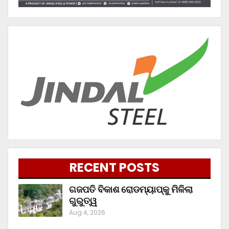
RECENT POSTS
ଗଜପତି ବିକାଶ ରୋଡମ୍ୟାପ୍‌କୁ ମିଳିଲା
ଗୁରୁତ୍ୱ
Aug 4, 2026