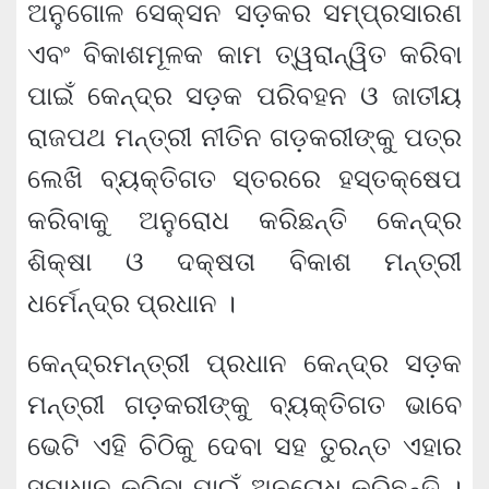
ଅନୁଗୋଳ ସେକ୍ସନ ସଡ଼କର ସମ୍ପ୍ରସାରଣ
ଏବଂ ବିକାଶମୂଳକ କାମ ତ୍ୱରାନ୍ୱିତ କରିବା
ପାଇଁ କେନ୍ଦ୍ର ସଡ଼କ ପରିବହନ ଓ ଜାତୀୟ
ରାଜପଥ ମନ୍ତ୍ରୀ ନୀତିନ ଗଡ଼କରୀଙ୍କୁ ପତ୍ର
ଲେଖି ବ୍ୟକ୍ତିଗତ ସ୍ତରରେ ହସ୍ତକ୍ଷେପ
କରିବାକୁ ଅନୁରୋଧ କରିଛନ୍ତି କେନ୍ଦ୍ର
ଶିକ୍ଷା ଓ ଦକ୍ଷତା ବିକାଶ ମନ୍ତ୍ରୀ
ଧର୍ମେନ୍ଦ୍ର ପ୍ରଧାନ ।
କେନ୍ଦ୍ରମନ୍ତ୍ରୀ ପ୍ରଧାନ କେନ୍ଦ୍ର ସଡ଼କ
ମନ୍ତ୍ରୀ ଗଡ଼କରୀଙ୍କୁ ବ୍ୟକ୍ତିଗତ ଭାବେ
ଭେଟି ଏହି ଚିଠିକୁ ଦେବା ସହ ତୁରନ୍ତ ଏହାର
ସମାଧାନ କରିବା ପାଇଁ ଅନୁରୋଧ କରିଛନ୍ତି ।