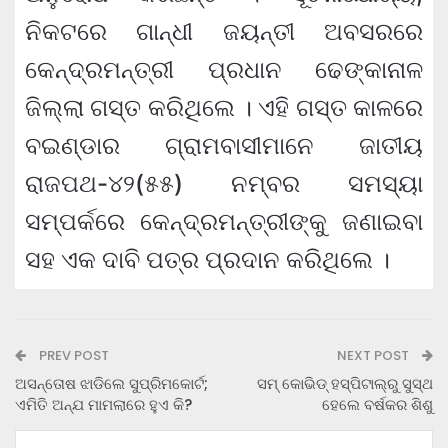
ନିକଟରେ ଗାନ୍ଧୀ ଜୟନ୍ତୀ ଅବସରରେ
କେନ୍ଦ୍ରମନ୍ତ୍ରୀ ପ୍ରଧାନ ଢେଙ୍କାନାଳ
ଜିଲ୍ଲା ଗସ୍ତ କରିଥିଲେ । ଏହି ଗସ୍ତ କାଳରେ
ବଇଣ୍ଡାର ଗ୍ରାମବାସୀମାନେ ଜାତୀୟ
ରାଜପଥ-୪୨(୫୫) ନମ୍ବର ସମସ୍ୟା
ସମ୍ପର୍କରେ କେନ୍ଦ୍ରମନ୍ତ୍ରୀଙ୍କୁ ଜଣାଇବା
ସହ ଏକ ଦାବି ପତ୍ର ପ୍ରଦାନ କରିଥିଲେ ।
PREV POST
NEXT POST
ଅସନ୍ତୋଷ ଝାଡିଲେ ସୁପ୍ରିମକୋର୍ଟ;
ସମ୍ କୋଭିଡ୍ ହସ୍ପିଟାଲ୍‌ରୁ ସୁସ୍ଥ
ଏମିତି ଅନ୍ଯ ମାମଲାରେ ହୁଏ କି?
ହେଲେ ବର୍ଷକର ଶିଶୁ