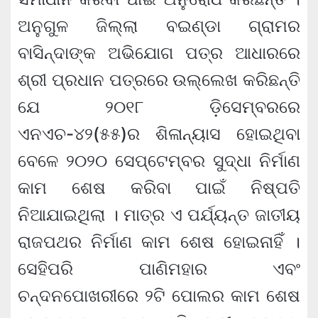
ଅନୁଗୁଳ ଜିଲ୍ଲା ବଇଣ୍ଡା ଗ୍ରାମର
ବାସିନ୍ଦାଙ୍କ ଅଭିଯୋଗ ପତ୍ର ଆଧାରରେ
ଶ୍ରୀ ପ୍ରଧାନ ପତ୍ରରେ ଉଲ୍ଲେଖ କରିଛନ୍ତି
ଯେ ୨୦୧୮ ଡ଼ିସେମ୍ବରରେ
ଏନଏଚ-୪୨(୫୫)ର ଶିଳାନ୍ୟାସ ହୋଇଥିବା
ବେଳେ ୨୦୨୦ ସେପ୍ଟେମ୍ବର ସୁଦ୍ଧା ନିର୍ମାଣ
କାମ ଶେଷ କରିବା ପାଇଁ ନିଷ୍ପତି
ନିଆଯାଇଥିଲା । ମାତ୍ର ଏ ପର୍ଯ୍ୟନ୍ତ ଜାତୀୟ
ରାଜପଥର ନିର୍ମାଣ କାମ ଶେଷ ହୋଇନାହିଁ ।
ସେହିପରି ପାଣିମହାର ଏବଂ
ଚନ୍ଦନପୋଖରୀରେ ୨ଟି ପୋଲର କାମ ଶେଷ