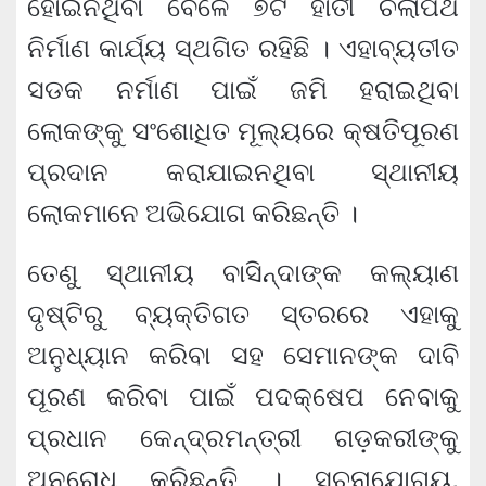
ହୋଇନଥିବା ବେଳେ ୭ଟି ହାତୀ ଚଲାପଥ
ନିର୍ମାଣ କାର୍ଯ୍ୟ ସ୍ଥଗିତ ରହିଛି । ଏହାବ୍ୟତୀତ
ସଡକ ନର୍ମାଣ ପାଇଁ ଜମି ହରାଇଥିବା
ଲୋକଙ୍କୁ ସଂଶୋଧିତ ମୂଲ୍ୟରେ କ୍ଷତିପୂରଣ
ପ୍ରଦାନ କରାଯାଇନଥିବା ସ୍ଥାନୀୟ
ଲୋକମାନେ ଅଭିଯୋଗ କରିଛନ୍ତି ।
ତେଣୁ ସ୍ଥାନୀୟ ବାସିନ୍ଦାଙ୍କ କଲ୍ୟାଣ
ଦୃଷ୍ଟିରୁ ବ୍ୟକ୍ତିଗତ ସ୍ତରରେ ଏହାକୁ
ଅନୁଧ୍ୟାନ କରିବା ସହ ସେମାନଙ୍କ ଦାବି
ପୂରଣ କରିବା ପାଇଁ ପଦକ୍ଷେପ ନେବାକୁ
ପ୍ରଧାନ କେନ୍ଦ୍ରମନ୍ତ୍ରୀ ଗଡ଼କରୀଙ୍କୁ
ଅନୁରୋଧ କରିଛନ୍ତି । ସୂଚନାଯୋଗ୍ୟ,