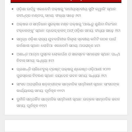
ଓଡ଼ିଶା ଊର୍ଦ୍ଦୁ ଏକାଡେମି ପକ୍ଷରୁ ‘ଜାତୀୟସ୍ତରୀୟ ସୁଫି କୱାଲି’ ସ୍ଥାନ:
ରବୀନ୍ଦ୍ର ମଣ୍ଡପ, ସମୟ: ସଂଧ୍ୟା ସାଢ଼େ ୬ଟା
ଅକ୍ଷର ଓ ସମ୍ବିଧାନ ସୁରକ୍ଷା ମଞ୍ଚ ପକ୍ଷରୁ ‘ଆସନ୍ତୁ ଶୁଣିବା ନିରଂଜନ
ଟକ୍‌ଲେଙ୍କୁ’ ସ୍ଥାନ: ପ୍ରେସ୍‌ କ୍ଲବ୍‌ ଅଫ୍‌ ଓଡ଼ିଶା ସମୟ: ସଂଧ୍ୟା ସାଢ଼େ ୬ଟା
ସମୃଦ୍ଧ ଓଡ଼ିଶା ରାଜ୍ୟ ଯୁବବାହିନୀର ଜିଲ୍ଲା ସ୍ତରୀୟ କମିଟି ଗଠନ ପାଇଁ
କର୍ମଶାଳା ସ୍ଥାନ: ଲୋହିଆ ଏକାଡେମି ସମୟ: ଅପରାହ୍‌ଣ ୪ଟା
ଅଶାନ୍ତ ଆତ୍ମା ପୁସ୍ତକ ଲୋକାର୍ପଣ ଓ ସାରସ୍ବତ ସମାରୋହ ସ୍ଥାନ: ପାନ୍ଥ
ନିବାସ ସମୟ: ସନ୍ଧ୍ୟା ୫ଟା
ପ୍ରଶାନ୍ତି ଚାରିଟେବୁଲ୍‌ ଟ୍ରଷ୍ଟ୍‌ ପକ୍ଷରୁ ଶ୍ରେଷ୍ଠ ଓଡ଼ିଆଣୀ ୨୦୨୨
ପୁରସ୍କାର ବିତରଣ ସ୍ଥାନ: ଜୟଦେବ ଭବନ ସମୟ: ସନ୍ଧ୍ୟା ୬ଟା
ସାଂସଦ ଅପରାଜିତା ଷଡ଼ଙ୍ଗୀଙ୍କ ସାମ୍ବାଦିକ ସମ୍ମିଳନୀ ସ୍ଥାନ: ସାଂସଦଙ୍କ
କାର୍ଯ୍ୟାଳୟ ସମୟ: ପୂର୍ବାହ୍ନ ୧୧ଟା
ଦୁର୍ନୀତି ସମ୍ପର୍କିତ ସାମ୍ବାଦିକ ସମ୍ମିଳନୀ ସ୍ଥାନ: ଉତ୍କଳ ସାମ୍ବାଦିକ ଭବନ
ସମୟ: ପୂର୍ବାହ୍ନ ୧୧ଟା