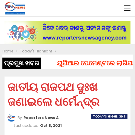
Home
Today's Highlight
ପ୍ରମୁଖ ଖବର
ୟୁପିଆଇ ପେମେଣ୍ଟରେ ଲାଗିପାରେ ଚ
ଜାତୀୟ ରାଜପଥ ଦୁଃଖ
ଜଣାଇଲେ ଧର୍ମେନ୍ଦ୍ର
TODAY'S HIGHLIGHT
By
Reporters News Agency
Last updated
Oct 8, 2021