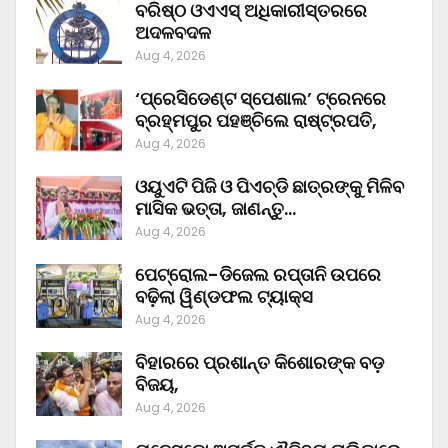
ବରିଷ୍ଠ ଓଏଏସ୍‌ ଅଧିକାରୀସ୍ତରରେ
ଅଦଳବଦଳ
Aug 4, 2026
‘ପ୍ରେସିଡେଣ୍ଟ ସ୍ପେଶାଲ’ ଟ୍ରେନରେ
ବ୍ରହ୍ମପୁର ପହଞ୍ଚିଲେ ରାଷ୍ଟ୍ରପତି,
Aug 4, 2026
ଓୟୁଏଟି ପିଜି ଓ ପିଏଚ୍‌ଡି ଛାତ୍ରଙ୍କୁ ମିଳିବ
ମାସିକ ଭତ୍ତା, ଜାଣନ୍ତୁ…
Aug 4, 2026
ପେଟ୍ରୋଲ-ଡିଜେଲ ରପ୍ତାନି ଉପରେ
ବଢ଼ିଲା ୱିଣ୍ଡଫଲ ଟ୍ୟାକ୍ସ
Aug 4, 2026
ବିହାରରେ ପ୍ରଶାନ୍ତ କିଶୋରଙ୍କ ବଡ଼
ବିଜୟ,
Aug 4, 2026