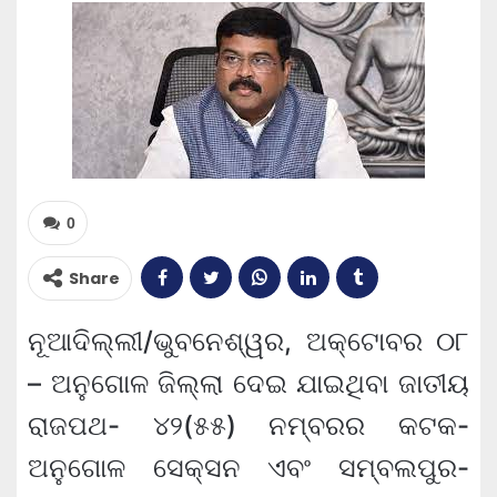
0
Share
ନୂଆଦିଲ୍ଲୀ/ଭୁବନେଶ୍ୱର, ଅକ୍ଟୋବର ୦୮
– ଅନୁଗୋଳ ଜିଲ୍ଲା ଦେଇ ଯାଇଥିବା ଜାତୀୟ
ରାଜପଥ- ୪୨(୫୫) ନମ୍ବରର କଟକ-
ଅନୁଗୋଳ ସେକ୍ସନ ଏବଂ ସମ୍ବଲପୁର-