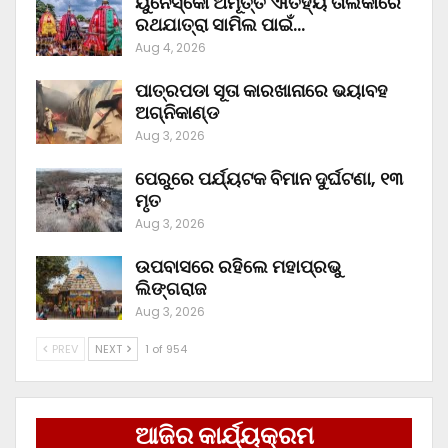
ୟୁନେସ୍କୋ ଅମୂର୍ତ୍ତ ଐତିହ୍ୟ ତାଲିକାରେ
ରଥଯାତ୍ରା ସାମିଲ ପାଇଁ…
Aug 4, 2026
ପାତ୍ରପଡା ସୂତା କାରଖାନାରେ ଭୟାବହ
ଅଗ୍ନିକାଣ୍ଡ
Aug 3, 2026
ପେରୁରେ ପର୍ଯ୍ୟଟକ ବିମାନ ଦୁର୍ଘଟଣା, ୧୩
ମୃତ
Aug 3, 2026
ଉପବାସରେ ରହିଲେ ମହାପ୍ରଭୁ
ଲିଙ୍ଗରାଜ
Aug 3, 2026
PREV
NEXT
1 of 954
ଆଜିର କାର୍ଯ୍ୟକ୍ରମ