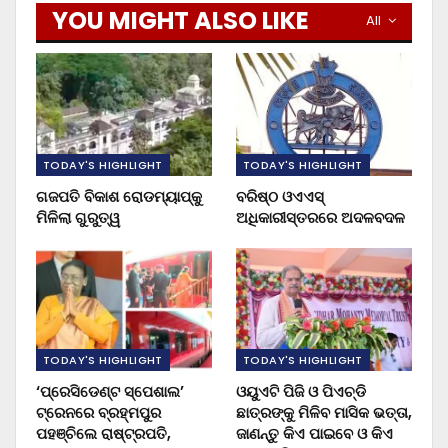
YOU MIGHT ALSO LIKE
All
TODAY'S HIGHLIGHT
TODAY'S HIGHLIGHT
ଗଜପତି ବିକାଶ ରୋଡମ୍ୟାପ୍‌କୁ
ବରିଷ୍ଠ ଓଏଏସ୍‌
ମିଳିଲା ଗୁରୁତ୍ୱ
ଅଧିକାରୀସ୍ତରରେ ଅଦଳବଦଳ
TODAY'S HIGHLIGHT
TODAY'S HIGHLIGHT
‘ପ୍ରେସିଡେଣ୍ଟ ସ୍ପେଶାଲ’
ଓୟୁଏଟି ପିଜି ଓ ପିଏଚ୍‌ଡି
ଟ୍ରେନରେ ବ୍ରହ୍ମପୁର
ଛାତ୍ରଙ୍କୁ ମିଳିବ ମାସିକ ଭତ୍ତା,
ପହଞ୍ଚିଲେ ରାଷ୍ଟ୍ରପତି,
ଜାଣନ୍ତୁ କିଏ ପାଇବେ ଓ କିଏ