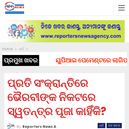
Home
ଧର୍ମ
ପ୍ରମୁଖ ଖବର
ୟୁପିଆଇ ପେମେଣ୍ଟରେ ଲାଗିପାରେ ଚ
ପ୍ରତି ସଂକ୍ରାନ୍ତିରେ
ଭୈରବୀଙ୍କ ନିକଟରେ
ସ୍ୱତନ୍ତ୍ର ପୂଜା କାହିଁକି?
ଧର୍ମ
ବଡ ଖବର
By
Reporters News Agency