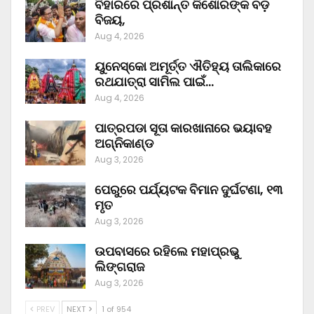
ବିହାରରେ ପ୍ରଶାନ୍ତ କିଶୋରଙ୍କ ବଡ଼
ବିଜୟ,
Aug 4, 2026
ୟୁନେସ୍କୋ ଅମୂର୍ତ୍ତ ଐତିହ୍ୟ ତାଲିକାରେ
ରଥଯାତ୍ରା ସାମିଲ ପାଇଁ…
Aug 4, 2026
ପାତ୍ରପଡା ସୂତା କାରଖାନାରେ ଭୟାବହ
ଅଗ୍ନିକାଣ୍ଡ
Aug 3, 2026
ପେରୁରେ ପର୍ଯ୍ୟଟକ ବିମାନ ଦୁର୍ଘଟଣା, ୧୩
ମୃତ
Aug 3, 2026
ଉପବାସରେ ରହିଲେ ମହାପ୍ରଭୁ
ଲିଙ୍ଗରାଜ
Aug 3, 2026
PREV
NEXT
1 of 954