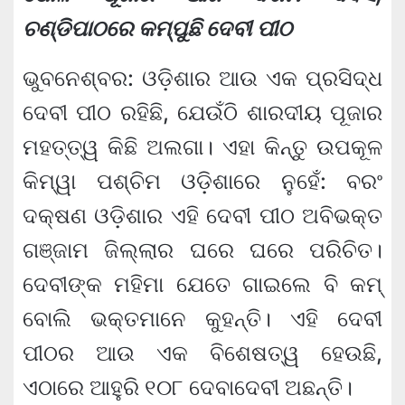
ଚଣ୍ଡିପାଠରେ କମ୍ପୁଛି ଦେବୀ ପୀଠ
ଭୁବନେଶ୍ବର: ଓଡ଼ିଶାର ଆଉ ଏକ ପ୍ରସିଦ୍ଧ
ଦେବୀ ପୀଠ ରହିଛି, ଯେଉଁଠି ଶାରଦୀୟ ପୂଜାର
ମହତ୍ତ୍ୱ କିଛି ଅଲଗା। ଏହା କିନ୍ତୁ ଉପକୂଳ
କିମ୍ୱା ପଶ୍ଚିମ ଓଡ଼ିଶାରେ ନୁହେଁ: ବରଂ
ଦକ୍ଷଣ ଓଡ଼ିଶାର ଏହି ଦେବୀ ପୀଠ ଅବିଭକ୍ତ
ଗଞ୍ଜାମ ଜିଲ୍ଲାର ଘରେ ଘରେ ପରିଚିତ।
ଦେବୀଙ୍କ ମହିମା ଯେତେ ଗାଇଲେ ବି କମ୍‍
ବୋଲି ଭକ୍ତମାନେ କୁହନ୍ତି। ଏହି ଦେବୀ
ପୀଠର ଆଉ ଏକ ବିଶେଷତ୍ୱ ହେଉଛି,
ଏଠାରେ ଆହୁରି ୧୦୮ ଦେବାଦେବୀ ଅଛନ୍ତି।