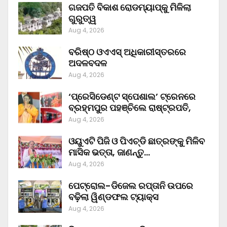
ଗଜପତି ବିକାଶ ରୋଡମ୍ୟାପ୍‌କୁ ମିଳିଲା
ଗୁରୁତ୍ୱ
Aug 4, 2026
ବରିଷ୍ଠ ଓଏଏସ୍‌ ଅଧିକାରୀସ୍ତରରେ
ଅଦଳବଦଳ
Aug 4, 2026
‘ପ୍ରେସିଡେଣ୍ଟ ସ୍ପେଶାଲ’ ଟ୍ରେନରେ
ବ୍ରହ୍ମପୁର ପହଞ୍ଚିଲେ ରାଷ୍ଟ୍ରପତି,
Aug 4, 2026
ଓୟୁଏଟି ପିଜି ଓ ପିଏଚ୍‌ଡି ଛାତ୍ରଙ୍କୁ ମିଳିବ
ମାସିକ ଭତ୍ତା, ଜାଣନ୍ତୁ…
Aug 4, 2026
ପେଟ୍ରୋଲ-ଡିଜେଲ ରପ୍ତାନି ଉପରେ
ବଢ଼ିଲା ୱିଣ୍ଡଫଲ ଟ୍ୟାକ୍ସ
Aug 4, 2026