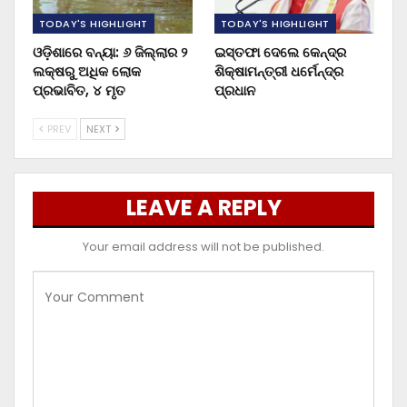
TODAY'S HIGHLIGHT
TODAY'S HIGHLIGHT
ଓଡ଼ିଶାରେ ବନ୍ୟା: ୬ ଜିଲ୍ଲାର ୨
ଇସ୍ତଫା ଦେଲେ କେନ୍ଦ୍ର
ଲକ୍ଷରୁ ଅଧିକ ଲୋକ
ଶିକ୍ଷାମନ୍ତ୍ରୀ ଧର୍ମେନ୍ଦ୍ର
ପ୍ରଭାବିତ, ୪ ମୃତ
ପ୍ରଧାନ
PREV
NEXT
LEAVE A REPLY
Your email address will not be published.