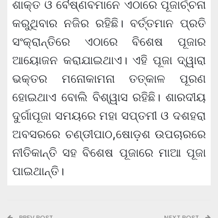
ଶାକ୍ତ ଓ ବୈଷ୍ଣବମାନେ ଏଠାରେ ପୂଜାର୍ଚ୍ଚନା
କରୁଥିବାର ନଜିର ରହିଛି। ବର୍ତ୍ତମାନ ପ୍ରତି
ସଂକ୍ରାନ୍ତିରେ ଏଠାରେ ବିଶେଷ ପୂଜାର
ଆୟୋଜନ କରାଯାଇଥାଏ। ଏହି ପୂଜା ଦ୍ୱାରା
ଭକ୍ତର ମନୋକାମନା ତତ୍କାଳ ପୂରଣ
ହୋଇଥାଏ ବୋଲି ବିଶ୍ୱାସ ରହିଛି। ଶାରଦୀୟ
ଦୁର୍ଗାପୂଜା ସମୟରେ ମହା ସପ୍ତମୀ ଓ ଦଶହରା
ଅବସରରେ ଚଣ୍ଡୀପାଠ,ଷୋଡ଼ଶ ଉପଚାରରେ
ନୀତିକାନ୍ତି ସହ ବିଶେଷ ପୂଜାରେ ମାଆ ପୂଜା
ପାଇଥାନ୍ତି।
PREV POST
NEXT POST