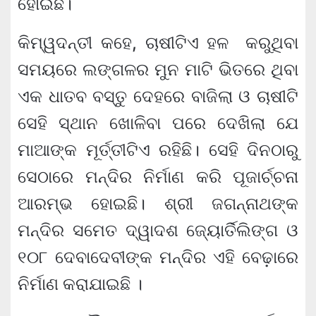
ହୋଇଛି।
କିମ୍ୱଦନ୍ତୀ କହେ, ଚାଷୀଟିଏ ହଳ କରୁଥିବା
ସମୟରେ ଲଙ୍ଗଳର ମୁନ ମାଟି ଭିତରେ ଥିବା
ଏକ ଧାତବ ବସ୍ତୁ ଦେହରେ ବାଜିଲା ଓ ଚାଷୀଟି
ସେହି ସ୍ଥାନ ଖୋଳିବା ପରେ ଦେଖିଲା ଯେ
ମାଆଙ୍କ ମୂର୍ତ୍ତୀଟିଏ ରହିଛି। ସେହି ଦିନଠାରୁ
ସେଠାରେ ମନ୍ଦିର ନିର୍ମାଣ କରି ପୂଜାର୍ଚ୍ଚନା
ଆରମ୍ଭ ହୋଇଛି। ଶ୍ରୀ ଜଗନ୍ନାଥଙ୍କ
ମନ୍ଦିର ସମେତ ଦ୍ୱାଦଶ ଜ୍ୟୋର୍ତିଲିଙ୍ଗ ଓ
୧୦୮ ଦେବାଦେବୀଙ୍କ ମନ୍ଦିର ଏହି ବେଢ଼ାରେ
ନିର୍ମାଣ କରାଯାଇଛି ।