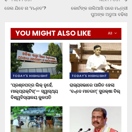
ଜେଲ ଯିବେ ନା ‘ମନ୍ନତ’?
କୋର୍ଟଙ୍କ ନାଲିଆଖି ପରେ ମନ୍ତ୍ରୀ
ପୁଅଙ୍କ ଅଡୁଆ ବଢିଲା
YOU MIGHT ALSO LIKE
All
TODAY'S HIGHLIGHT
TODAY'S HIGHLIGHT
‘ପ୍ରଶ୍ନପତ୍ର ଲିକ୍ ନୁହେଁ,
ରାଜ୍ୟସଭାରେ ପାରିତ ହେଲା
ମାଲ୍‌ପ୍ରାକ୍ଟିସ୍’— ସ୍ୱାସ୍ଥ୍ୟ
‘ବନ୍ଦେ ମାତରମ୍’ ସୁରକ୍ଷା ବିଲ୍
ବିଶ୍ୱବିଦ୍ୟାଳୟ କୁଳପତି