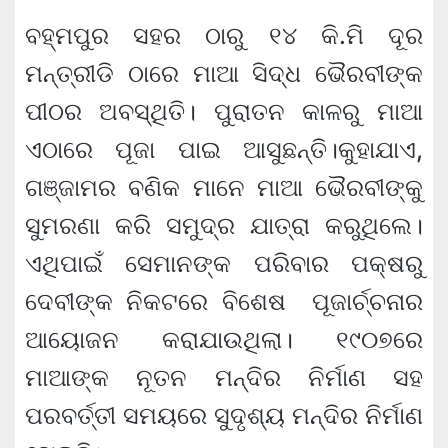
ବହ୍ମପୁର ସହର ଠାରୁ ୧୪ କି.ମି ଦୂର
ମନ୍ତ୍ରୀଡି ଠାରେ ମାଆ ସିଦ୍ଧ ଭୈରବୀଙ୍କ
ପୀଠର ଅବସ୍ଥିତି। ପୁରାତନ କାଳରୁ ମାଆ
ଏଠାରେ ପୂଜା ପାଇ ଆସୁଛନ୍ତି।କୁହାଯାଏ,
ଗଞ୍ଜାମର ବଣିକ ମାନେ ମାଆ ଭୈରବୀଙ୍କୁ
ସୁମରଣା କରି ସମୁଦ୍ର ଯାତ୍ରା କରୁଥିଲେ।
ଏଥିପାଇଁ ସେମାନଙ୍କ ପରିବାର ପକ୍ଷରୁ
ଦେବୀଙ୍କ ନିକଟରେ ବିଶେଷ ପୂଜାର୍ଚ୍ଚନାର
ଆୟୋଜନ କରାଯାଉଥିଲା। ୧୯୦୭ରେ
ମାଆଙ୍କ ନୂତନ ମନ୍ଦିର ନିର୍ମାଣ ସହ
ପରବର୍ତ୍ତୀ ସମୟରେ ସୁଦୃଶ୍ୟ ମନ୍ଦିର ନିର୍ମାଣ