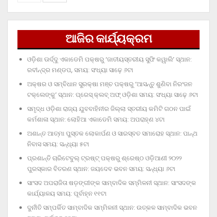
ଆଜିର କାର୍ଯ୍ୟକ୍ରମ
ଓଡ଼ିଶା ଊର୍ଦ୍ଦୁ ଏକାଡେମି ପକ୍ଷରୁ ‘ଜାତୀୟସ୍ତରୀୟ ସୁଫି କୱାଲି’ ସ୍ଥାନ:
ରବୀନ୍ଦ୍ର ମଣ୍ଡପ, ସମୟ: ସଂଧ୍ୟା ସାଢ଼େ ୬ଟା
ଅକ୍ଷର ଓ ସମ୍ବିଧାନ ସୁରକ୍ଷା ମଞ୍ଚ ପକ୍ଷରୁ ‘ଆସନ୍ତୁ ଶୁଣିବା ନିରଂଜନ
ଟକ୍‌ଲେଙ୍କୁ’ ସ୍ଥାନ: ପ୍ରେସ୍‌ କ୍ଲବ୍‌ ଅଫ୍‌ ଓଡ଼ିଶା ସମୟ: ସଂଧ୍ୟା ସାଢ଼େ ୬ଟା
ସମୃଦ୍ଧ ଓଡ଼ିଶା ରାଜ୍ୟ ଯୁବବାହିନୀର ଜିଲ୍ଲା ସ୍ତରୀୟ କମିଟି ଗଠନ ପାଇଁ
କର୍ମଶାଳା ସ୍ଥାନ: ଲୋହିଆ ଏକାଡେମି ସମୟ: ଅପରାହ୍‌ଣ ୪ଟା
ଅଶାନ୍ତ ଆତ୍ମା ପୁସ୍ତକ ଲୋକାର୍ପଣ ଓ ସାରସ୍ବତ ସମାରୋହ ସ୍ଥାନ: ପାନ୍ଥ
ନିବାସ ସମୟ: ସନ୍ଧ୍ୟା ୫ଟା
ପ୍ରଶାନ୍ତି ଚାରିଟେବୁଲ୍‌ ଟ୍ରଷ୍ଟ୍‌ ପକ୍ଷରୁ ଶ୍ରେଷ୍ଠ ଓଡ଼ିଆଣୀ ୨୦୨୨
ପୁରସ୍କାର ବିତରଣ ସ୍ଥାନ: ଜୟଦେବ ଭବନ ସମୟ: ସନ୍ଧ୍ୟା ୬ଟା
ସାଂସଦ ଅପରାଜିତା ଷଡ଼ଙ୍ଗୀଙ୍କ ସାମ୍ବାଦିକ ସମ୍ମିଳନୀ ସ୍ଥାନ: ସାଂସଦଙ୍କ
କାର୍ଯ୍ୟାଳୟ ସମୟ: ପୂର୍ବାହ୍ନ ୧୧ଟା
ଦୁର୍ନୀତି ସମ୍ପର୍କିତ ସାମ୍ବାଦିକ ସମ୍ମିଳନୀ ସ୍ଥାନ: ଉତ୍କଳ ସାମ୍ବାଦିକ ଭବନ