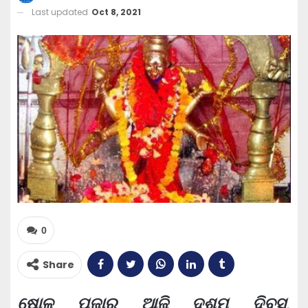
Last updated
Oct 8, 2021
0
Share
ଷୋଳ ପୂଜାର ଆଜି ଦଶମ ଦିବସ,