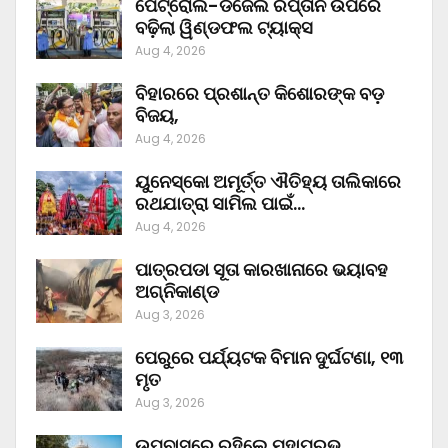
ପେଟ୍ରୋଲ-ଡିଜେଲ ରପ୍ତାନି ଉପରେ
ବଢ଼ିଲା ୱିଣ୍ଡଫଲ ଟ୍ୟାକ୍ସ
Aug 4, 2026
ବିହାରରେ ପ୍ରଶାନ୍ତ କିଶୋରଙ୍କ ବଡ଼
ବିଜୟ,
Aug 4, 2026
ୟୁନେସ୍କୋ ଅମୂର୍ତ୍ତ ଐତିହ୍ୟ ତାଲିକାରେ
ରଥଯାତ୍ରା ସାମିଲ ପାଇଁ…
Aug 4, 2026
ପାତ୍ରପଡା ସୂତା କାରଖାନାରେ ଭୟାବହ
ଅଗ୍ନିକାଣ୍ଡ
Aug 3, 2026
ପେରୁରେ ପର୍ଯ୍ୟଟକ ବିମାନ ଦୁର୍ଘଟଣା, ୧୩
ମୃତ
Aug 3, 2026
ଉପବାସରେ ରହିଲେ ମହାପ୍ରଭୁ