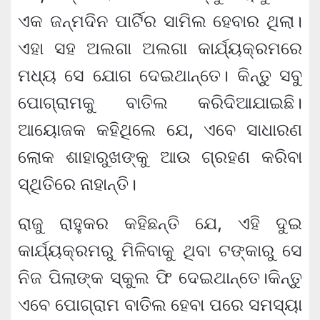
ଏକ ଜନ୍ମଦିନ ପାର୍ଟିର ସାମିଲ ହେବାର ଥିଲା।
ଏହା ସହ ଅଲଗା ଅଲଗା କାର୍ଯ୍ୟକ୍ରମରେ
ମଧ୍ୟ ସେ ଯୋଗ ଦେଇଥାନ୍ତେ। କିନ୍ତୁ ସବୁ
ପୋଗ୍ରାମକୁ ବାତିଲ କରିଦିଆଯାଇଛି।
ଆୟୋଜକ କହିଥିଲେ ଯେ, ଏବେ ସାଧାରଣ
ଲୋକ ଶାହାରୁଖଙ୍କୁ ଆଉ ଗ୍ରହଣ କରିବା
ସ୍ଥିତିରେ ନାହାନ୍ତି।
ରାଜୁ ରାହୁକର କହିଛନ୍ତି ଯେ, ଏହି ଦୁଇ
କାର୍ଯ୍ୟକ୍ରମରୁ ମିଳିବାକୁ ଥିବା ଟଙ୍କାରୁ ସେ
ନିଜ ପିଲାଙ୍କ ସ୍କୁଲ ଫି ଦେଇଥାନ୍ତେ।କିନ୍ତୁ
ଏବେ ପୋଗ୍ରାମ ବାତିଲ ହେବା ପରେ ସମସ୍ୟା