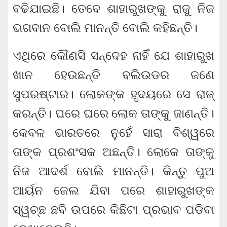
ବଢିଯାଇଛି। ତେବେ ଶାହାରୁଖଙ୍କୁ ରାଜୁ ନିଜ
ଭଗବାନ ବୋଲି ମାନନ୍ତି ବୋଲି କହିଛନ୍ତି।
ଏଥିରେ କୌଣସି ସନ୍ଦେହ ନାହିଁ ଯେ ଶାହାରୁଖ
ଖାନ ହେଉଛନ୍ତି ବଲିଉଡର ଜଣେ
ସୁପରଷ୍ଟାର। ଲୋକଙ୍କ ହୃଦୟରେ ସେ ରାଜ୍
କରନ୍ତି। ଘରେ ଘରେ ଲୋକ ତାଙ୍କୁ ଜାଣନ୍ତି।
କେବଳ ଭାରତରେ ନୁହେଁ ସାରା ବିଶ୍ୱରେ
ତାଙ୍କ ପ୍ରଶଂସକ ଅଛନ୍ତି। ଲୋକେ ତାଙ୍କୁ
ନିଜ ଆଦର୍ଶ ବୋଲି ମାନନ୍ତି। କିନ୍ତୁ ପୁଅ
ଆର୍ୟନ ଜେଲ ଯିବା ପରେ ଶାହାରୁଖଙ୍କ
ସ୍ୱଚ୍ଛ ଛବି ଉପରେ କିଛିଟା ପ୍ରଭାବ ପଡିବା