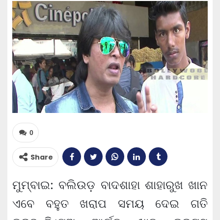
0
Share
ମୁମ୍ବାଇ: ବଲିଉଡ଼ ବାଦଶାହା ଶାହାରୁଖ ଖାନ
ଏବେ ବହୁତ ଖରାପ ସମୟ ଦେଇ ଗତି