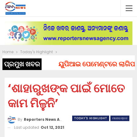
Home
Today's Highlight
ପ୍ରମୁଖ ଖବର
ୟୁପିଆଇ ପେମେଣ୍ଟରେ ଲାଗିପାରେ ଚା
‘ଶାହାରୁଖଙ୍କ ପାଇଁ ମୋତେ
କାମ ମିଳୁନି’
TODAY'S HIGHLIGHT
ମନୋରଞ୍ଜନ
By
Reporters News Agency
Last updated
Oct 12, 2021