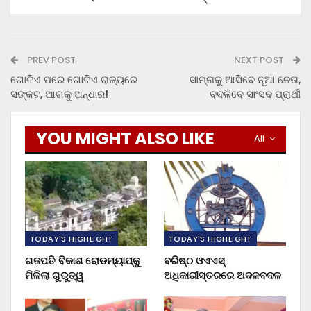
PREV POST
NEXT POST
ଗୋଟିଏ ପରେ ଗୋଟିଏ ରାଜ୍ୟରେ
ସାମ୍ନାକୁ ଆସିବେ ନୂଆ ନେତା,
ସଙ୍କଟ, ଆଗକୁ ଅନ୍ଧାର!
ବଦଳିବେ ସାଂସଦ ପ୍ରାର୍ଥୀ
YOU MIGHT ALSO LIKE
All
TODAY'S HIGHLIGHT
TODAY'S HIGHLIGHT
ଗଜପତି ବିକାଶ ରୋଡମ୍ୟାପ୍‌କୁ
ବରିଷ୍ଠ ଓଏଏସ୍‌
ମିଳିଲା ଗୁରୁତ୍ୱ
ଅଧିକାରୀସ୍ତରରେ ଅଦଳବଦଳ