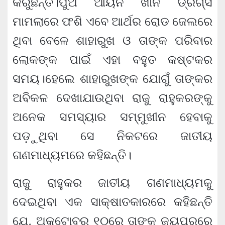
କରୁଛନ୍ତି।ପୁଅ ଆର୍ୟନ ଖାନ ଡ୍ରଗ୍ସ
ମାମଲାରେ ଫଶି ଏବେ ଆର୍ଥର ରୋଡ ଜେଲରେ
ଥିବା ବେଳେ ଶାହାରୁଖ ଓ ତାଙ୍କ ପରିବାର
ଲୋକଙ୍କ ପାଇଁ ଏହା ବହୁତ କଷ୍ଟକର
ସମୟ।ହେଲେ ଶାହାରୁଖଙ୍କ ଯୋଗୁଁ ତାଙ୍କର
ଅବିକଳ ଦେଖାଯାଉଥିବା ରାଜୁ ରାହୁକରଙ୍କୁ
ଅନେକ ସମସ୍ୟାର ସମ୍ମୁଖୀନ ହେବାକୁ
ପଡ଼ୁଥିବା ସେ ନିକଟରେ ଜାତୀୟ
ଗଣମାଧ୍ୟମରେ କହିଛନ୍ତି।
ରାଜୁ ରାହୁକର ଜାତୀୟ ଗଣମାଧ୍ୟମକୁ
ଦେଇଥିବା ଏକ ସାକ୍ଷାତକାରରେ କହିଛନ୍ତି
ଯେ, ଅକ୍ଟୋବର ୧୦ରେ ତାଙ୍କୁ ଜୟପୁରରେ