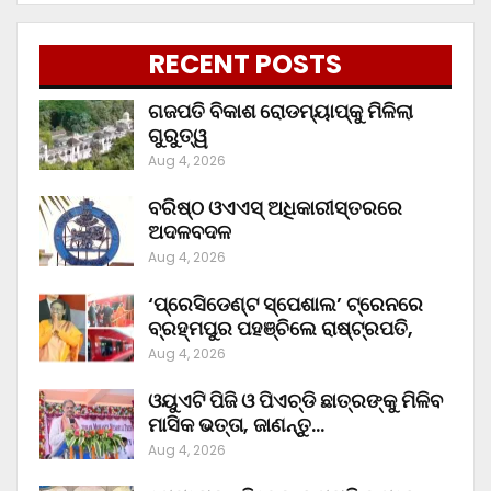
RECENT POSTS
ଗଜପତି ବିକାଶ ରୋଡମ୍ୟାପ୍‌କୁ ମିଳିଲା
ଗୁରୁତ୍ୱ
Aug 4, 2026
ବରିଷ୍ଠ ଓଏଏସ୍‌ ଅଧିକାରୀସ୍ତରରେ
ଅଦଳବଦଳ
Aug 4, 2026
‘ପ୍ରେସିଡେଣ୍ଟ ସ୍ପେଶାଲ’ ଟ୍ରେନରେ
ବ୍ରହ୍ମପୁର ପହଞ୍ଚିଲେ ରାଷ୍ଟ୍ରପତି,
Aug 4, 2026
ଓୟୁଏଟି ପିଜି ଓ ପିଏଚ୍‌ଡି ଛାତ୍ରଙ୍କୁ ମିଳିବ
ମାସିକ ଭତ୍ତା, ଜାଣନ୍ତୁ…
Aug 4, 2026