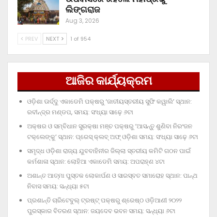
ଲିଙ୍ଗରାଜ
Aug 3, 2026
PREV
NEXT
1 of 954
ଆଜିର କାର୍ଯ୍ୟକ୍ରମ
ଓଡ଼ିଶା ଊର୍ଦ୍ଦୁ ଏକାଡେମି ପକ୍ଷରୁ ‘ଜାତୀୟସ୍ତରୀୟ ସୁଫି କୱାଲି’ ସ୍ଥାନ:
ରବୀନ୍ଦ୍ର ମଣ୍ଡପ, ସମୟ: ସଂଧ୍ୟା ସାଢ଼େ ୬ଟା
ଅକ୍ଷର ଓ ସମ୍ବିଧାନ ସୁରକ୍ଷା ମଞ୍ଚ ପକ୍ଷରୁ ‘ଆସନ୍ତୁ ଶୁଣିବା ନିରଂଜନ
ଟକ୍‌ଲେଙ୍କୁ’ ସ୍ଥାନ: ପ୍ରେସ୍‌ କ୍ଲବ୍‌ ଅଫ୍‌ ଓଡ଼ିଶା ସମୟ: ସଂଧ୍ୟା ସାଢ଼େ ୬ଟା
ସମୃଦ୍ଧ ଓଡ଼ିଶା ରାଜ୍ୟ ଯୁବବାହିନୀର ଜିଲ୍ଲା ସ୍ତରୀୟ କମିଟି ଗଠନ ପାଇଁ
କର୍ମଶାଳା ସ୍ଥାନ: ଲୋହିଆ ଏକାଡେମି ସମୟ: ଅପରାହ୍‌ଣ ୪ଟା
ଅଶାନ୍ତ ଆତ୍ମା ପୁସ୍ତକ ଲୋକାର୍ପଣ ଓ ସାରସ୍ବତ ସମାରୋହ ସ୍ଥାନ: ପାନ୍ଥ
ନିବାସ ସମୟ: ସନ୍ଧ୍ୟା ୫ଟା
ପ୍ରଶାନ୍ତି ଚାରିଟେବୁଲ୍‌ ଟ୍ରଷ୍ଟ୍‌ ପକ୍ଷରୁ ଶ୍ରେଷ୍ଠ ଓଡ଼ିଆଣୀ ୨୦୨୨
ପୁରସ୍କାର ବିତରଣ ସ୍ଥାନ: ଜୟଦେବ ଭବନ ସମୟ: ସନ୍ଧ୍ୟା ୬ଟା