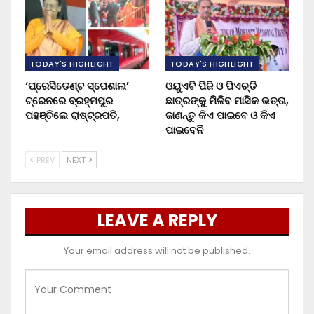
TODAY'S HIGHLIGHT
TODAY'S HIGHLIGHT
‘ପ୍ରେସିଡେଣ୍ଟ ସ୍ପେଶାଲ’
ଓୟୁଏଟି ପିଜି ଓ ପିଏଚ୍‌ଡି
ଟ୍ରେନରେ ବ୍ରହ୍ମପୁର
ଛାତ୍ରଙ୍କୁ ମିଳିବ ମାସିକ ଭତ୍ତା,
ପହଞ୍ଚିଲେ ରାଷ୍ଟ୍ରପତି,
ଜାଣନ୍ତୁ କିଏ ପାଇବେ ଓ କିଏ
ପାଇବେନି
PREV
NEXT
LEAVE A REPLY
Your email address will not be published.