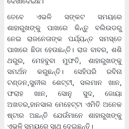
ଦେଖାଦେଇଛି।
ତେବେ ଏଭଳି ସଙ୍କଟ ସମୟରେ
ଶାହାରୁଖଙ୍କୁ ପାଖରେ କିନ୍ତୁ ବଲିଉଡରୁ
ନେଇ ରାଜନେତାଙ୍କ ପର୍ଯ୍ୟନ୍ତ ସମସ୍ତେ
ପାଖରେ ଛିଡା ହେଉଛନ୍ତି। ରାଜ ବାବର, ଶଶି
ଥରୁର, ମେହବୁବା ମୁଫତି, ଶାହାରୁଖଙ୍କୁ
ସମର୍ଥନ କରୁଛନ୍ତି। ସେହିପରି ରବିନା
ଟଣ୍ଡନ,ସୁନୀଲ ଶେଟ୍ଟୀ, ସଲମାନ ଖାନ,
ଫରାହ ଖାନ, ସୋନୁ ସୁଦ, ଜୋୟା
ଅଖତର,ହାନସାଲ ମେହେଟ୍ଟା ଏମିତି ଅନେକ
ଷ୍ଟାର ଅଛନ୍ତି ଯେଉଁମାନେ ଶାହାରୁଖଙ୍କୁ
ଏଭଳି ସମୟରେ ସାଥ ଦେଇଛନ୍ତି।