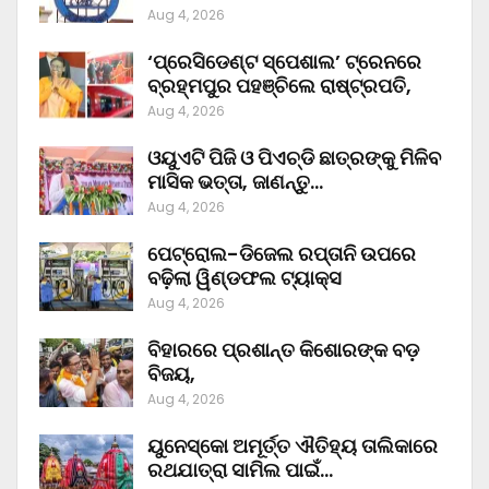
Aug 4, 2026
‘ପ୍ରେସିଡେଣ୍ଟ ସ୍ପେଶାଲ’ ଟ୍ରେନରେ
ବ୍ରହ୍ମପୁର ପହଞ୍ଚିଲେ ରାଷ୍ଟ୍ରପତି,
Aug 4, 2026
ଓୟୁଏଟି ପିଜି ଓ ପିଏଚ୍‌ଡି ଛାତ୍ରଙ୍କୁ ମିଳିବ
ମାସିକ ଭତ୍ତା, ଜାଣନ୍ତୁ…
Aug 4, 2026
ପେଟ୍ରୋଲ-ଡିଜେଲ ରପ୍ତାନି ଉପରେ
ବଢ଼ିଲା ୱିଣ୍ଡଫଲ ଟ୍ୟାକ୍ସ
Aug 4, 2026
ବିହାରରେ ପ୍ରଶାନ୍ତ କିଶୋରଙ୍କ ବଡ଼
ବିଜୟ,
Aug 4, 2026
ୟୁନେସ୍କୋ ଅମୂର୍ତ୍ତ ଐତିହ୍ୟ ତାଲିକାରେ
ରଥଯାତ୍ରା ସାମିଲ ପାଇଁ…