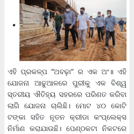
ଏହି ପ୍ରକଳ୍ପ “ଅବଢ଼ା” ର ଏକ ଅଂ॥ ଏହି
ଯୋଜନା ଆଢୁଆଳରେ ପୁରୀକୁ ଏକ ବିଶ୍ୱ
ସ୍ତରୀୟ ଐତିହ୍ୟ ସହରରେ ପରିଣତ କରିବା
ଲାଗିି ଯୋଜନା ଚାଲିଛି। ମୋଟ ୪୦ କୋଟି
ଟଙ୍କା ସହିତ ନୂତନ କ୍ରୀଡା କଂପ୍ଲେକ୍ସ
ନିର୍ମାଣ କରାଯାଉଛି। ପେଣ୍ଠକଟା ନିକଟରେ