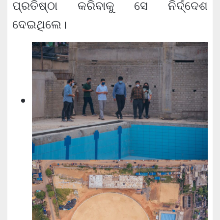
ପ୍ରତିଷ୍ଠା କରିବାକୁ ସେ ନିର୍ଦ୍ଦେଶ
ଦେଇଥିଲେ।