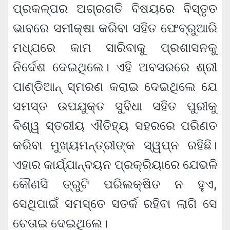
ପ୍ରକଳ୍ପର ଅଗ୍ରଗତି ବିଷୟରେ ବିସ୍ତୃତ
ଭାବରେ ସମୀକ୍ଷା କରିବା ସହିତ ଫେବ୍ରୁଆରି
ମଧ୍ଯରେ କାମ ସାରିବାକୁ ପ୍ରଶାସନକୁ
ନିର୍ଦେଶ ଦେଇଥିଲେ। ଏହି ଅବସରରେ ଶ୍ରୀ
ପାଣ୍ଡିଆନ୍ ସ୍ମରଣ କରାଇ ଦେଇଥିଲେ ଯେ
ସମସ୍ତ ଉପଯୁକ୍ତ ସୁବିଧା ସହିତ ପୁରୀକୁ
ବିଶ୍ୱ ସ୍ତରୀୟ ଐତିହ୍ୟ ସହରରେ ପରିଣତ
କରିବା ମୁଖ୍ୟମନ୍ତ୍ରୀଙ୍କ ସ୍ୱପ୍ନ ରହିଛି।
ଏହାର କାର୍ଯ୍ଯାନ୍ବୟନ ପ୍ରକ୍ରିୟାରେ ଯେଭଳି
କୌଣସି ତ୍ରୁଟି ପରିଲକ୍ଷିତ ନ ହୁଏ,
ସେଥିପାଇଁ ସମସ୍ତେ ସତର୍କ ରହିବା ଲାଗି ସେ
ଚେତାଇ ଦେଇଥିଲେ।