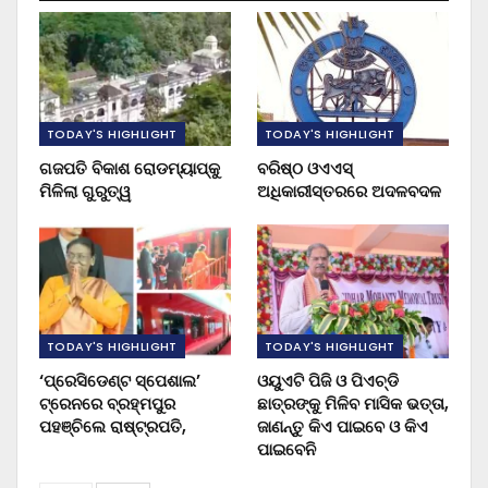
TODAY'S HIGHLIGHT
TODAY'S HIGHLIGHT
ଗଜପତି ବିକାଶ ରୋଡମ୍ୟାପ୍‌କୁ
ବରିଷ୍ଠ ଓଏଏସ୍‌
ମିଳିଲା ଗୁରୁତ୍ୱ
ଅଧିକାରୀସ୍ତରରେ ଅଦଳବଦଳ
TODAY'S HIGHLIGHT
TODAY'S HIGHLIGHT
‘ପ୍ରେସିଡେଣ୍ଟ ସ୍ପେଶାଲ’
ଓୟୁଏଟି ପିଜି ଓ ପିଏଚ୍‌ଡି
ଟ୍ରେନରେ ବ୍ରହ୍ମପୁର
ଛାତ୍ରଙ୍କୁ ମିଳିବ ମାସିକ ଭତ୍ତା,
ପହଞ୍ଚିଲେ ରାଷ୍ଟ୍ରପତି,
ଜାଣନ୍ତୁ କିଏ ପାଇବେ ଓ କିଏ
ପାଇବେନି