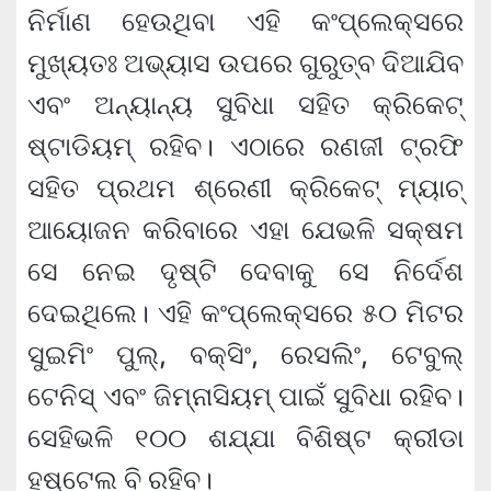
ନିର୍ମାଣ ହେଉଥିବା ଏହି କଂପ୍ଲେକ୍ସରେ
ମୁଖ୍ୟତଃ ଅଭ୍ୟାସ ଉପରେ ଗୁରୁତ୍ବ ଦିଆଯିବ
ଏବଂ ଅନ୍ୟାନ୍ୟ ସୁବିଧା ସହିତ କ୍ରିକେଟ୍
ଷ୍ଟାଡିୟମ୍ ରହିବ। ଏଠାରେ ରଣଜୀ ଟ୍ରଫି
ସହିତ ପ୍ରଥମ ଶ୍ରେଣୀ କ୍ରିକେଟ୍ ମ୍ୟାଚ୍
ଆୟୋଜନ କରିବାରେ ଏହା ଯେଭଳି ସକ୍ଷମ
ସେ ନେଇ ଦୃଷ୍ଟି ଦେବାକୁ ସେ ନିର୍ଦେଶ
ଦେଇଥିଲେ। ଏହି କଂପ୍ଲେକ୍ସରେ ୫୦ ମିଟର
ସୁଇମିଂ ପୁଲ୍, ବକ୍ସିଂ, ରେସଲିଂ, ଟେବୁଲ୍
ଟେନିସ୍ ଏବଂ ଜିମ୍ନାସିୟମ୍ ପାଇଁ ସୁବିଧା ରହିବ।
ସେହିଭଳି ୧୦୦ ଶଯ୍ଯା ବିଶିଷ୍ଟ କ୍ରୀଡା
ହଷ୍ଟେଲ ବି ରହିବ।