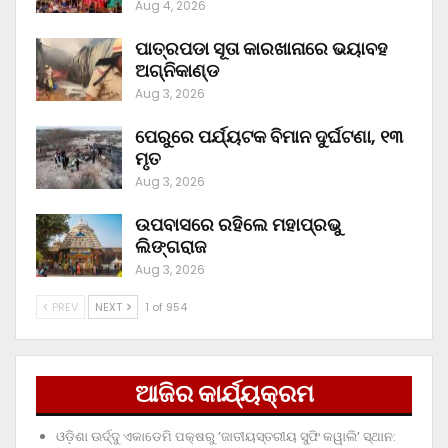
Aug 4, 2026
ପାତ୍ରପଡା ସୂତା କାରଖାନାରେ ଭୟାବହ
ଅଗ୍ନିକାଣ୍ଡ
Aug 3, 2026
ପେରୁରେ ପର୍ଯ୍ୟଟକ ବିମାନ ଦୁର୍ଘଟଣା, ୧୩
ମୃତ
Aug 3, 2026
ଉପବାସରେ ରହିଲେ ମହାପ୍ରଭୁ
ଲିଙ୍ଗରାଜ
Aug 3, 2026
PREV
NEXT
1 of 954
ଆଜିର କାର୍ଯ୍ୟକ୍ରମ
ଓଡ଼ିଶା ଊର୍ଦ୍ଦୁ ଏକାଡେମି ପକ୍ଷରୁ ‘ଜାତୀୟସ୍ତରୀୟ ସୁଫି କୱାଲି’ ସ୍ଥାନ: