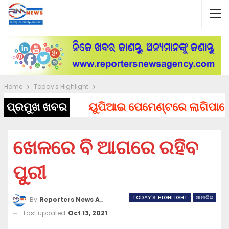
Home
Today's Highlight
ପ୍ରମୁଖ ଖବର
ୟୁପିଆଇ ପେମେଣ୍ଟରେ ଲାଗିପାରେ ଚାର୍ଜ
ଖେଳରେ ବି ଆଗରେ ରହିବ
ପୁରୀ
TODAY'S HIGHLIGHT
ସାମାଜିକ
By
Reporters News Agency
Last updated
Oct 13, 2021