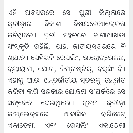
ଏହି ଅବସରରେ ସେ ପୁରୀ ଜିଲ୍ଲାରେ
କ୍ରୀଡ଼ାର ବିକାଶ ବିଷୟରେଆଲୋଚନା
କରିଥିଲେ। ପୁରୀ ସହରରେ ଜାଗାଆଖଡା
ସଂସ୍କୃତି ରହିଛି, ଯାହା ଜାତୀୟସ୍ତରରେ ବି
ଖ୍ଯାତ। ସେହିଭଳି ରେସଲିଂ, ଭାରୋତ୍ତୋଳନ,
ବ୍ୟାୟାମ, ଯୋଗ, ଜିମ୍ନାଷ୍ଟିକ୍, ବକ୍ସିଂ ବି।
ଏହାକୁ ଆଉ ଅନ୍ତର୍ଜାତୀୟ ସ୍ତରକୁ ଉନ୍ନୀତ
କରିବା ଲାଗି ସରକାର ଯୋଜନା ସଂପର୍କରେ ସେ
ସଙ୍କେତ ଦେଇଥିଲେ। ନୂତନ କ୍ରୀଡ଼ା
କଂପ୍ଲେକ୍ସରେ ଆବାସିକ କ୍ରିକେଟ୍
ଏକାଡେମୀ ଏବଂ ରେସଲିଂ ଏକାଡେମୀ