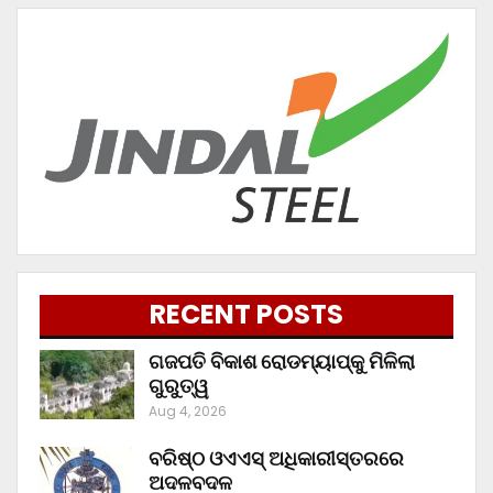
RECENT POSTS
ଗଜପତି ବିକାଶ ରୋଡମ୍ୟାପ୍‌କୁ ମିଳିଲା
ଗୁରୁତ୍ୱ
Aug 4, 2026
ବରିଷ୍ଠ ଓଏଏସ୍‌ ଅଧିକାରୀସ୍ତରରେ
ଅଦଳବଦଳ