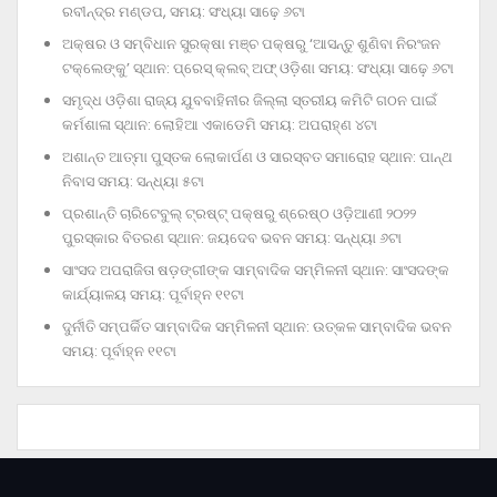
ରବୀନ୍ଦ୍ର ମଣ୍ଡପ, ସମୟ: ସଂଧ୍ୟା ସାଢ଼େ ୬ଟା
ଅକ୍ଷର ଓ ସମ୍ବିଧାନ ସୁରକ୍ଷା ମଞ୍ଚ ପକ୍ଷରୁ ‘ଆସନ୍ତୁ ଶୁଣିବା ନିରଂଜନ
ଟକ୍‌ଲେଙ୍କୁ’ ସ୍ଥାନ: ପ୍ରେସ୍‌ କ୍ଲବ୍‌ ଅଫ୍‌ ଓଡ଼ିଶା ସମୟ: ସଂଧ୍ୟା ସାଢ଼େ ୬ଟା
ସମୃଦ୍ଧ ଓଡ଼ିଶା ରାଜ୍ୟ ଯୁବବାହିନୀର ଜିଲ୍ଲା ସ୍ତରୀୟ କମିଟି ଗଠନ ପାଇଁ
କର୍ମଶାଳା ସ୍ଥାନ: ଲୋହିଆ ଏକାଡେମି ସମୟ: ଅପରାହ୍‌ଣ ୪ଟା
ଅଶାନ୍ତ ଆତ୍ମା ପୁସ୍ତକ ଲୋକାର୍ପଣ ଓ ସାରସ୍ବତ ସମାରୋହ ସ୍ଥାନ: ପାନ୍ଥ
ନିବାସ ସମୟ: ସନ୍ଧ୍ୟା ୫ଟା
ପ୍ରଶାନ୍ତି ଚାରିଟେବୁଲ୍‌ ଟ୍ରଷ୍ଟ୍‌ ପକ୍ଷରୁ ଶ୍ରେଷ୍ଠ ଓଡ଼ିଆଣୀ ୨୦୨୨
ପୁରସ୍କାର ବିତରଣ ସ୍ଥାନ: ଜୟଦେବ ଭବନ ସମୟ: ସନ୍ଧ୍ୟା ୬ଟା
ସାଂସଦ ଅପରାଜିତା ଷଡ଼ଙ୍ଗୀଙ୍କ ସାମ୍ବାଦିକ ସମ୍ମିଳନୀ ସ୍ଥାନ: ସାଂସଦଙ୍କ
କାର୍ଯ୍ୟାଳୟ ସମୟ: ପୂର୍ବାହ୍ନ ୧୧ଟା
ଦୁର୍ନୀତି ସମ୍ପର୍କିତ ସାମ୍ବାଦିକ ସମ୍ମିଳନୀ ସ୍ଥାନ: ଉତ୍କଳ ସାମ୍ବାଦିକ ଭବନ
ସମୟ: ପୂର୍ବାହ୍ନ ୧୧ଟା