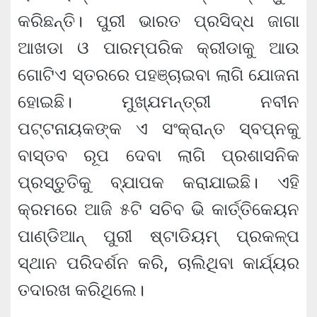
କରିଛନ୍ତି। ପୁରୀ ଭାରତ ପ୍ରସିଦ୍ଧ ଜାଗା
ଆଖଡା ଓ ପାରମ୍ପରିକ କ୍ରୀଡାକୁ ଆଉ
ଗୋଟିଏ ସ୍ତରରେ ପହଞ୍ଚାଇବା ଲାଗି ଯୋଜନା
ହୋଇଛି। ମୁଖ୍ଯମନ୍ତ୍ରୀ ନବୀନ
ପଟ୍ଟନାୟକଙ୍କ ଏ ସଂକ୍ରାନ୍ତ ସ୍ବପ୍ନକୁ
ବାସ୍ତବ ରୂପ ଦେବା ଲାଗି ପ୍ରଶାସନିକ
ପ୍ରସ୍ତୁତିକୁ ବ୍ଯାପକ କରାଯାଇଛି। ଏହି
କ୍ରମରେ ଆଜି ୫ଟି ସଚିବ ଭି କାର୍ତ୍ତିକେୟନ
ପାଣ୍ଡିଆନ୍ ପୁରୀ ଷ୍ଟାଡିୟମ୍ ପ୍ରକଳ୍ପ
ସ୍ଥାନ ପରିଦର୍ଶନ କରି, ଚାଲିଥିବା କାର୍ଯ୍ୟର
ତଦାରଖ କରିଥିଲେ।