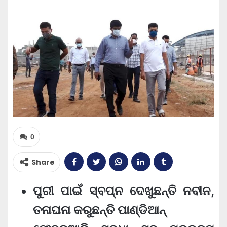
0
Share
ପୁରୀ ପାଇଁ ସ୍ବପ୍ନ ଦେଖୁଛନ୍ତି ନବୀନ,
ତନାଘନା କରୁଛନ୍ତି ପାଣ୍ଡିଆନ୍