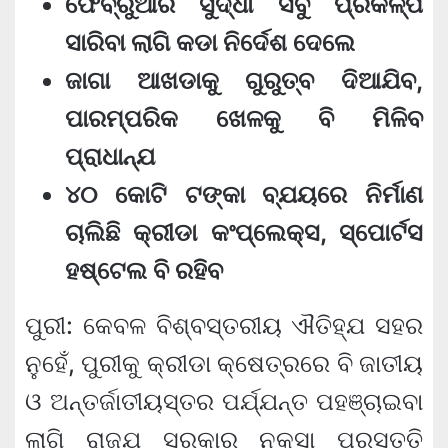
ଫେବ୍ରୁଆରି ସୁଦ୍ଧା ସବୁ ପ୍ରକଳ୍ପ
ସାରିବା ଲାଗି କଡା ନିର୍ଦେଶ ଦେଲେ
ଜାଗା ଆଖଡାକୁ ଗୁରୁତ୍ବ ଦିଆଯିବ,
ପାରମ୍ପରିକ ଖେଳକୁ ବି ମିଳିବ
ପ୍ରାଧାନ୍ଯ
୪୦ କୋଟି ଟଙ୍କା ବ୍ଯୟରେ ନିର୍ମାଣ
ଚାଲିଛି କ୍ରୀଡା କଂପ୍ଲେକ୍ସ, ସ୍ପୋର୍ଟସ
ହଷ୍ଟେଲ ବି ରହିବ
ପୁରୀ: କେବଳ ବିଶ୍ବସ୍ତରୀୟ ଐତିହ୍ଯ ସହର
ନୁହେଁ, ପୁରୀକୁ କ୍ରୀଡା କ୍ଷେତ୍ରରେ ବି ଜାତୀୟ
ଓ ଅନ୍ତର୍ଜାତୀୟସ୍ତର ପର୍ଯ୍ଯନ୍ତ ପହଞ୍ଚାଇବା
ଲାଗି ରାଜ୍ଯ ସରକାର ନକ୍ସା ପ୍ରସ୍ତୁତି