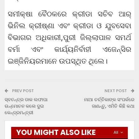
ସମୀକ୍ଷା ବୈଠକରେ କ୍ରୀଡା ସଚିବ ଆର୍
ଭିନିଲ କ୍ରୀଷ୍ଣା ଏବଂ କ୍ରୀଡା ଓ ଯୁବସେବା
ବିଭାଗର ଅଧିକାରୀ,ପୁରୀ ଜିଲ୍ଲାପାଳ ସମର୍ଥ
ବର୍ମା ଏବଂ କାର୍ଯ୍ୟନିର୍ବାହୀ ଏଜେନ୍ସିର
ଇଞ୍ଜିନିୟରମାନେ ଉପସ୍ଥିତ ଥିଲେ।
PREV POST
NEXT POST
ସ୍ବତନ୍ତ୍ର ଡାକ ଲଫାପା
ମାଆ ଚର୍ଚ୍ଚିକାଙ୍କ ସଂପର୍କରେ
ଉନ୍ମୋଚନ କଲେ ଦୁଇ
ଜାଣନ୍ତୁ, ଏମିତି କିଛି କଥା
କେନ୍ଦ୍ରମନ୍ତ୍ରୀ
YOU MIGHT ALSO LIKE
All