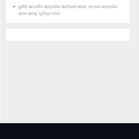
ଦୁର୍ନୀତି ସମ୍ପର୍କିତ ସାମ୍ବାଦିକ ସମ୍ମିଳନୀ ସ୍ଥାନ: ଉତ୍କଳ ସାମ୍ବାଦିକ
ଭବନ ସମୟ: ପୂର୍ବାହ୍ନ ୧୧ଟା