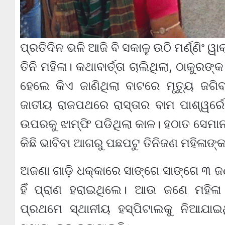
ପ୍ରତିଦିନ ଭଳି ଆଜି ବି ସକାଳୁ ଉଠି ମର୍ଣ୍ଣିଂ 
ତିନି ମହିଳା। କଥାବାର୍ତ୍ତା ଚାଲିଥିଲା, ଠାକୁର
ହେଲେ କିଏ ଜାଣିଥିଲା ବାଟରେ ମୃତ୍ୟୁ ଜଗ
ଜାତୀୟ ରାଜପଥରେ ରାସ୍ତାର ବାମ ପାଶ୍ୱର୍ରେ
ଉପରକୁ ଝାମ୍ଫି ପଡିଥିଲା କାଳ। ହଠାତ ସେମାନ
କିଛି ଭାବିବା ଆଗରୁ ପଛପଟୁ ତିନିଜଣ ମହିଳାଙ
ଅଜଣା ଗାଡ଼ି ଧକ୍କାରେ ସାଙ୍ଗେ ସାଙ୍ଗେ ୩ 
ହିଁ ପ୍ରାଣ ହରାଇଥିଲେ। ଆଉ ଜଣେ ମହିଳା 
ପ୍ରଥମେ ସ୍ଥାନୀୟ ହସ୍ପିଟାଲକୁ ନିଆଯାଇ