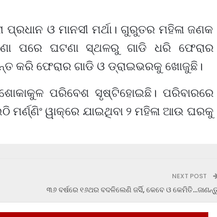
ନା ପ୍ରଧାନ ଓ ମାନସୀ ମର୍ଥା। ଗୁରୁତର ମହିଳା ଜଣକ
୍ଘଟଣା ପରେ ଘଟଣା ସ୍ଥଳରୁ ଗାଡି ଧରି ଫେରାର
ତ କରି ଫେରାର ଗାଡି ଓ ଡ୍ରାଇଭରକୁ ଖୋଜୁଛି।
ଶୋକାକୁଳ ପରିବେଶ ସୃଷ୍ଟିହୋଇଛି। ପରିବାରରେ
ଉଠି ମର୍ଣ୍ଣିଂ ୱାକ୍‌ରେ ଯାଇଥିବା ୨ ମହିଳା ଆଉ ଘରକୁ
NEXT POST
୩୬ ବର୍ଷରେ ୧୬ଥର ବଦଳିଲେଣି ଜର୍ସି, କେବେ ଓ କେମିତି…ଜାଣନ୍ତ