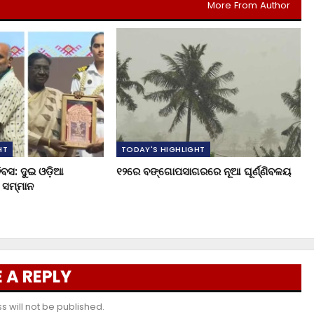
More From Author
HT
TODAY'S HIGHLIGHT
ିବସ: ଦୁଇ ଓଡ଼ିଆ
୧୨ରେ ବଙ୍ଗୋପସାଗରରେ ନୂଆ ଘୂର୍ଣ୍ଣିବଳୟ
ୟ ସମ୍ମାନ
 A REPLY
 will not be published.