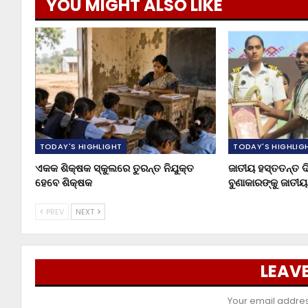
YOU MIGHT ALSO LIKE
TODAY'S HIGHLIGHT
TODAY'S HIGHLIG
ଏକକ ଶିକ୍ଷକ ସ୍କୁଲରେ ତୁରନ୍ତ ନିଯୁକ୍ତ
ଜାତୀୟ ହସ୍ତତନ୍ତ ଦ
ହେବେ ଶିକ୍ଷକ
ବୁଣାକାରଙ୍କୁ ଜାତୀ
PREV
NEXT
LEAVE
Your email address