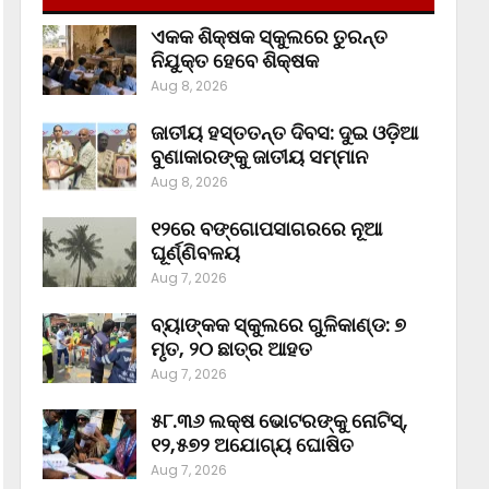
ଏକକ ଶିକ୍ଷକ ସ୍କୁଲରେ ତୁରନ୍ତ
ନିଯୁକ୍ତ ହେବେ ଶିକ୍ଷକ
Aug 8, 2026
ଜାତୀୟ ହସ୍ତତନ୍ତ ଦିବସ: ଦୁଇ ଓଡ଼ିଆ
ବୁଣାକାରଙ୍କୁ ଜାତୀୟ ସମ୍ମାନ
Aug 8, 2026
୧୨ରେ ବଙ୍ଗୋପସାଗରରେ ନୂଆ
ଘୂର୍ଣ୍ଣିବଳୟ
Aug 7, 2026
ବ୍ୟାଙ୍କକ ସ୍କୁଲରେ ଗୁଳିକାଣ୍ଡ: ୭
ମୃତ, ୨୦ ଛାତ୍ର ଆହତ
Aug 7, 2026
୫୮.୩୬ ଲକ୍ଷ ଭୋଟରଙ୍କୁ ନୋଟିସ୍‌,
୧୨,୫୭୨ ଅଯୋଗ୍ୟ ଘୋଷିତ
Aug 7, 2026