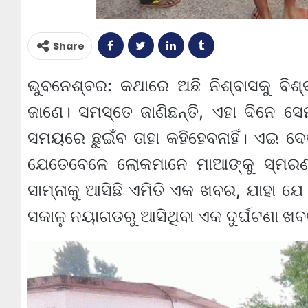
Share
ଭୁବନେଶ୍ବର: କଥାରେ ଅଛି ନିଶ୍ବାସକୁ ବିଶ୍
ଜାଣେ। ସମସ୍ତେ ଜାଣିଛନ୍ତି, ଏହା ଦିନେ ସେ
ସମୟରେ ଛୁଇଁବ ତାହା କହିହେବନାହିଁ। ଏଇ ଦେଖ
ଯେତେବେଳେ ଲୋକମାନେ ମାଆଙ୍କୁ ସ୍ମରଣ 
ସାମ୍ନାକୁ ଆସିଛି ଏମିତି ଏକ ଖବର, ଯାହା ଯ
ସକାଳୁ ନୟାଗଡରୁ ଆସିଥିବା ଏକ ଦୁର୍ଘଟଣା 