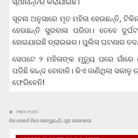
ସ୍ଥାନାନ୍ତର କରାଯାଇଛି।
ସୂଚନା ଅନୁସାରେ ମୃତ ମହିଳା ହେଉଛନ୍ତି, ଟିକି
ହେଉଛନ୍ତି ସୁରବାଳା ପରିଡା। ତେବେ ଦୁର
ହୋଇଯାଇଛି ଡ୍ରାଇଭର। ପୁଲିସ ଘଟଣାର ତଦନ୍
ସେପଟେ ୨ ମହିଳାଙ୍କ ମୃତ୍ୟୁ ପରେ ଗାଁରେ 
ପଡିଛି କାନ୍ଦ ବୋବାଳି। କିଏ ଜାଣିଥିଲା ସକାଳୁ 
ଫେରିବେନି!
PREV POST
ନିଜ ରେକର୍ଡ ନିଜେ ଭାଙ୍ଗୁଛନ୍ତି, ପୂରା ଲଗାମଛଡା