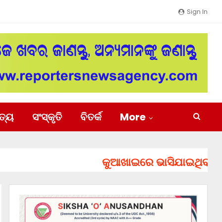
Sign In
ିତ୍ୟ
ସଂସ୍କୃତି
ବିତର୍କ
More
କୁଆଖାଇରେ ଭାସିଯାଇଥିବା ୨ ଯୁବକଙ