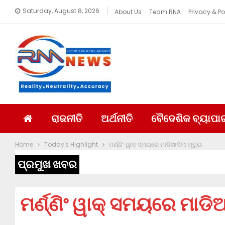
Saturday, August 8, 2026
About Us
Team RNA
Privacy & Po
ରାଜନୀତି
ଅର୍ଥନୀତି
ବୈଦେଶିକ ବ୍ୟାପା
Home
Today's Highlight
ମର୍ଣ୍ଣିଂ ୱାକ୍ ସମୟରେ ମାଡିଆସିଲା ମୃତ୍ୟୁ
ପ୍ରମୁଖ ଖବର
ମର୍ଣ୍ଣିଂ ୱାକ୍ ସମୟରେ ମାଡିଆ