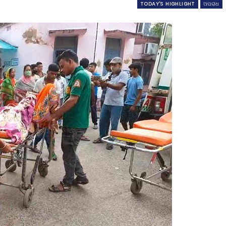
TODAY'S HIGHLIGHT
ଅପରାଧ