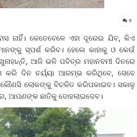
0
ବାସ ନାହିଁ। କେତେବେଳେ ଏହା ଦୂରେଇ ଯିବ, କିଏ
ମାନଙ୍କୁ ସ୍ପର୍ଶ କରିବ। ହେଲେ କାହାକୁ ଓ କେଉଁ
ୁନାହାନ୍ତି, ଆଜି ଭଳି ପବିତ୍ର ମହାନବମୀ ଦିନରେ
କରି ଦିନ ଚର୍ଯ୍ୟା ଆରମ୍ଭ କରିଥିବେ, ସେବେ
େ କୌଣସି ଲୋକଙ୍କୁ ବିଚଳିତ କରିପକାଇବ। ସକାଳୁ
ଖବର, ଆପଣଙ୍କ ଛାତିକୁ ଦୋହଲାଇଦେବ।