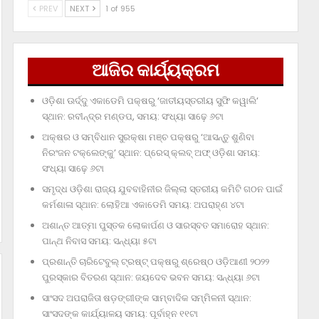
PREV
NEXT
1 of 955
ଆଜିର କାର୍ଯ୍ୟକ୍ରମ
ଓଡ଼ିଶା ଊର୍ଦ୍ଦୁ ଏକାଡେମି ପକ୍ଷରୁ ‘ଜାତୀୟସ୍ତରୀୟ ସୁଫି କୱାଲି’
ସ୍ଥାନ: ରବୀନ୍ଦ୍ର ମଣ୍ଡପ, ସମୟ: ସଂଧ୍ୟା ସାଢ଼େ ୬ଟା
ଅକ୍ଷର ଓ ସମ୍ବିଧାନ ସୁରକ୍ଷା ମଞ୍ଚ ପକ୍ଷରୁ ‘ଆସନ୍ତୁ ଶୁଣିବା
ନିରଂଜନ ଟକ୍‌ଲେଙ୍କୁ’ ସ୍ଥାନ: ପ୍ରେସ୍‌ କ୍ଲବ୍‌ ଅଫ୍‌ ଓଡ଼ିଶା ସମୟ:
ସଂଧ୍ୟା ସାଢ଼େ ୬ଟା
ସମୃଦ୍ଧ ଓଡ଼ିଶା ରାଜ୍ୟ ଯୁବବାହିନୀର ଜିଲ୍ଲା ସ୍ତରୀୟ କମିଟି ଗଠନ ପାଇଁ
କର୍ମଶାଳା ସ୍ଥାନ: ଲୋହିଆ ଏକାଡେମି ସମୟ: ଅପରାହ୍‌ଣ ୪ଟା
ଅଶାନ୍ତ ଆତ୍ମା ପୁସ୍ତକ ଲୋକାର୍ପଣ ଓ ସାରସ୍ବତ ସମାରୋହ ସ୍ଥାନ:
ପାନ୍ଥ ନିବାସ ସମୟ: ସନ୍ଧ୍ୟା ୫ଟା
ପ୍ରଶାନ୍ତି ଚାରିଟେବୁଲ୍‌ ଟ୍ରଷ୍ଟ୍‌ ପକ୍ଷରୁ ଶ୍ରେଷ୍ଠ ଓଡ଼ିଆଣୀ ୨୦୨୨
ପୁରସ୍କାର ବିତରଣ ସ୍ଥାନ: ଜୟଦେବ ଭବନ ସମୟ: ସନ୍ଧ୍ୟା ୬ଟା
ସାଂସଦ ଅପରାଜିତା ଷଡ଼ଙ୍ଗୀଙ୍କ ସାମ୍ବାଦିକ ସମ୍ମିଳନୀ ସ୍ଥାନ:
ସାଂସଦଙ୍କ କାର୍ଯ୍ୟାଳୟ ସମୟ: ପୂର୍ବାହ୍ନ ୧୧ଟା