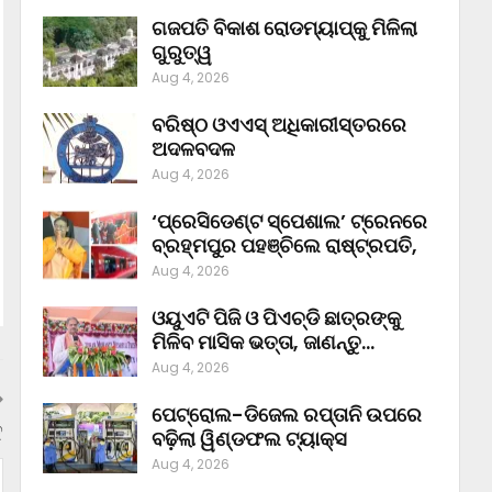
ଗଜପତି ବିକାଶ ରୋଡମ୍ୟାପ୍‌କୁ ମିଳିଲା
ଗୁରୁତ୍ୱ
Aug 4, 2026
ବରିଷ୍ଠ ଓଏଏସ୍‌ ଅଧିକାରୀସ୍ତରରେ
ଅଦଳବଦଳ
Aug 4, 2026
‘ପ୍ରେସିଡେଣ୍ଟ ସ୍ପେଶାଲ’ ଟ୍ରେନରେ
ବ୍ରହ୍ମପୁର ପହଞ୍ଚିଲେ ରାଷ୍ଟ୍ରପତି,
Aug 4, 2026
ଓୟୁଏଟି ପିଜି ଓ ପିଏଚ୍‌ଡି ଛାତ୍ରଙ୍କୁ
ମିଳିବ ମାସିକ ଭତ୍ତା, ଜାଣନ୍ତୁ…
Aug 4, 2026
ପେଟ୍ରୋଲ-ଡିଜେଲ ରପ୍ତାନି ଉପରେ
ୁ
ବଢ଼ିଲା ୱିଣ୍ଡଫଲ ଟ୍ୟାକ୍ସ
Aug 4, 2026