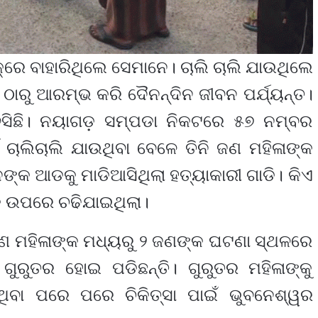
ୱାକ୍‌ରେ ବାହାରିଥିଲେ ସେମାନେ। ଚାଲି ଚାଲି ଯାଉଥିଲେ
ଙ୍କ ଠାରୁ ଆରମ୍ଭ କରି ଦୈନନ୍ଦିନ ଜୀବନ ପର୍ଯ୍ୟନ୍ତ।
ିବସିଛି। ନୟାଗଡ଼ ସମ୍ପଡା ନିକଟରେ ୫୭ ନମ୍ବର
 ଚାଲିଚାଲି ଯାଉଥିବା ବେଳେ ତିନି ଜଣ ମହିଳାଙ୍କ
ଙ୍କ ଆଡକୁ ମାଡିଆସିଥିଲା ହତ୍ୟାକାରୀ ଗାଡି। କିଏ
୍କ ଉପରେ ଚଢିଯାଇଥିଲା।
ଜଣ ମହିଳାଙ୍କ ମଧ୍ୟରୁ ୨ ଜଣଙ୍କ ଘଟଣା ସ୍ଥଳରେ
ଗୁରୁତର ହୋଇ ପଡିଛନ୍ତି। ଗୁରୁତର ମହିଳାଙ୍କୁ
ଥିବା ପରେ ପରେ ଚିକିତ୍ସା ପାଇଁ ଭୁବନେଶ୍ୱର