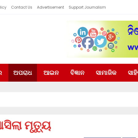
licy
Contact Us
Advertisement
Support Journalism
ର
ଅପରାଧ
ଆଇନ
ବିଜ୍ଞାନ
ସାମାଜିକ
ସାହ
ସିଲା ମୃତ୍ୟୁ