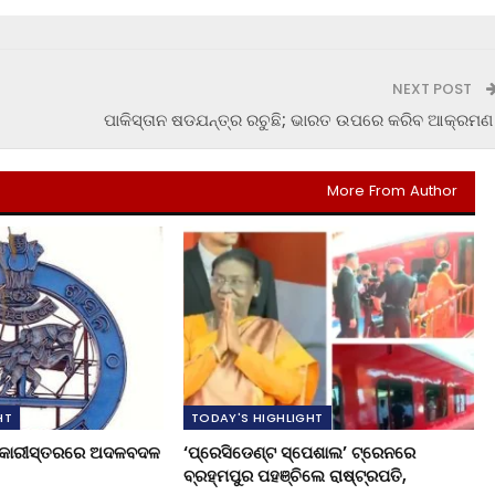
NEXT POST
ପାକିସ୍ତାନ ଷଡଯନ୍ତ୍ର ରଚୁଛି; ଭାରତ ଉପରେ କରିବ ଆକ୍ରମଣ
More From Author
HT
TODAY'S HIGHLIGHT
ଧିକାରୀସ୍ତରରେ ଅଦଳବଦଳ
‘ପ୍ରେସିଡେଣ୍ଟ ସ୍ପେଶାଲ’ ଟ୍ରେନରେ
ବ୍ରହ୍ମପୁର ପହଞ୍ଚିଲେ ରାଷ୍ଟ୍ରପତି,