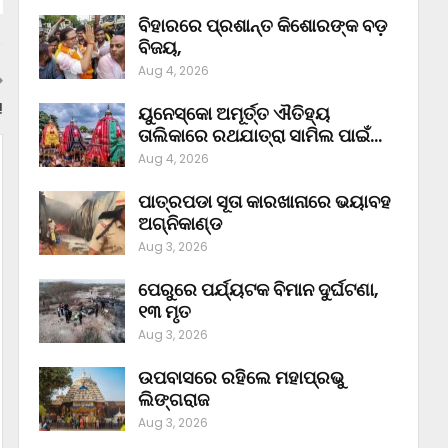
ବିହାରରେ ପ୍ରଶାନ୍ତ କିଶୋରଙ୍କ ବଡ଼
ବିଜୟ,
Aug 4, 2026
!
ୟୁନେସ୍କୋ ଅମୂର୍ତ୍ତ ଐତିହ୍ୟ
ତାଲିକାରେ ରଥଯାତ୍ରା ସାମିଲ ପାଇଁ…
Aug 4, 2026
ପାତ୍ରପଡା ସୂତା କାରଖାନାରେ ଭୟାବହ
ଅଗ୍ନିକାଣ୍ଡ
Aug 3, 2026
ପେରୁରେ ପର୍ଯ୍ୟଟକ ବିମାନ ଦୁର୍ଘଟଣା,
୧୩ ମୃତ
Aug 3, 2026
ଉପବାସରେ ରହିଲେ ମହାପ୍ରଭୁ
ଲିଙ୍ଗରାଜ
Aug 3, 2026