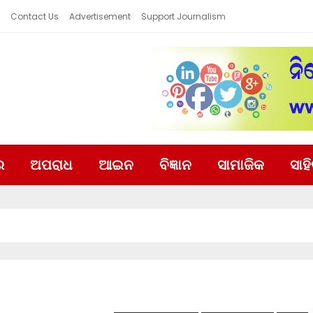
Contact Us
Advertisement
Support Journalism
ର
ଅପରାଧ
ଆଇନ
ବିଜ୍ଞାନ
ସାମାଜିକ
ସାହ