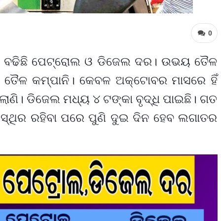
0
ୁଣି ବଢିଛି ପେଟ୍ରୋଲ ଓ ଡିଜେଲ ଦର। ଉଭୟ ତୈଳ
ି ତୈଳ କମ୍ପାନି। କେବଳ ଅକ୍ଟୋବର ମାସରେ ହିଁ
ଣି। ଡିଜେଲ ମଧ୍ୟ ୪ ଟଙ୍କା ବୃଦ୍ଧି ପାଇଛି। ଗତ
୍ଥିର ରହିବା ପରେ ପୁଣି ଦୁଇ ଦିନ ହେବ ଲଗାତର