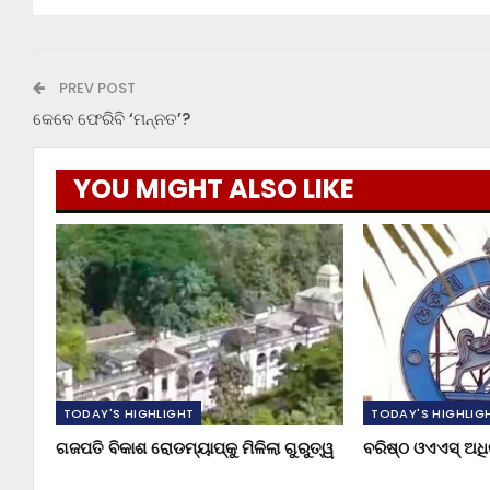
PREV POST
କେବେ ଫେରିବି ‘ମନ୍ନତ’?
YOU MIGHT ALSO LIKE
TODAY'S HIGHLIGHT
TODAY'S HIGHLIG
ଗଜପତି ବିକାଶ ରୋଡମ୍ୟାପ୍‌କୁ ମିଳିଲା ଗୁରୁତ୍ୱ
ବରିଷ୍ଠ ଓଏଏସ୍‌ ଅ