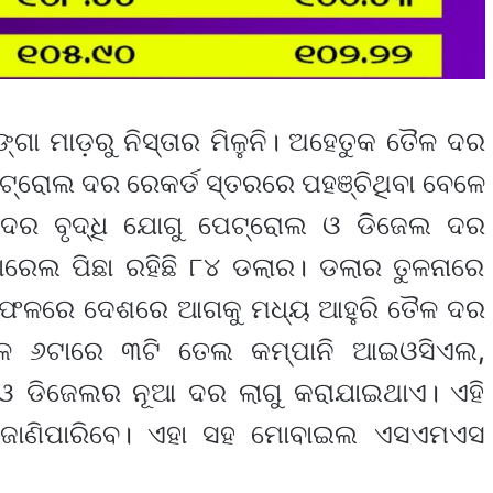
୍ଗା ମାଡ଼ରୁ ନିସ୍ତାର ମିଳୁନି। ଅହେତୁକ ତୈଳ ଦର
େଟ୍ରୋଲ ଦର ରେକର୍ଡ ସ୍ତରରେ ପହଞ୍ଚିଥିବା ବେଳେ
ଦର ବୃଦ୍ଧି ଯୋଗୁ ପେଟ୍ରୋଲ ଓ ଡିଜେଲ ଦର
ାରେଲ ପିଛା ରହିଛି ୮୪ ଡଲାର। ଡଲାର ତୁଳନାରେ
ଛି। ଫଳରେ ଦେଶରେ ଆଗକୁ ମଧ୍ୟ ଆହୁରି ତୈଳ ଦର
କାଳ ୬ଟାରେ ୩ଟି ତେଲ କମ୍ପାନି ଆଇଓସିଏଲ,
 ଓ ଡିଜେଲର ନୂଆ ଦର ଲାଗୁ କରାଯାଇଥାଏ। ଏହି
 ଜାଣିପାରିବେ। ଏହା ସହ ମୋବାଇଲ ଏସଏମଏସ