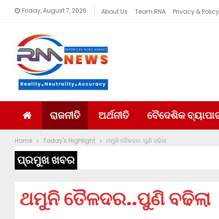
Friday, August 7, 2026
About Us
Team RNA
Privacy & Policy
ରାଜନୀତି
ଅର୍ଥନୀତି
ବୈଦେଶିକ ବ୍ୟାପା
Home
Today's Highlight
ଥମୁନି ତୈଳଦର..ପୁଣି ବଢିଲା
ପ୍ରମୁଖ ଖବର
ଥମୁନି ତୈଳଦର..ପୁଣି ବଢିଲା