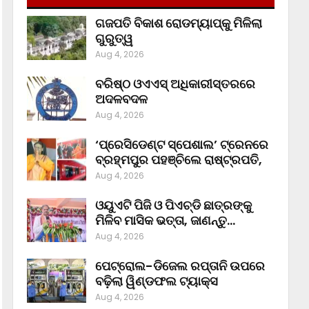
ଗଜପତି ବିକାଶ ରୋଡମ୍ୟାପ୍‌କୁ ମିଳିଲା
ଗୁରୁତ୍ୱ
Aug 4, 2026
ବରିଷ୍ଠ ଓଏଏସ୍‌ ଅଧିକାରୀସ୍ତରରେ
ଅଦଳବଦଳ
Aug 4, 2026
‘ପ୍ରେସିଡେଣ୍ଟ ସ୍ପେଶାଲ’ ଟ୍ରେନରେ
ବ୍ରହ୍ମପୁର ପହଞ୍ଚିଲେ ରାଷ୍ଟ୍ରପତି,
Aug 4, 2026
ଓୟୁଏଟି ପିଜି ଓ ପିଏଚ୍‌ଡି ଛାତ୍ରଙ୍କୁ
ମିଳିବ ମାସିକ ଭତ୍ତା, ଜାଣନ୍ତୁ…
Aug 4, 2026
ପେଟ୍ରୋଲ-ଡିଜେଲ ରପ୍ତାନି ଉପରେ
ବଢ଼ିଲା ୱିଣ୍ଡଫଲ ଟ୍ୟାକ୍ସ
Aug 4, 2026