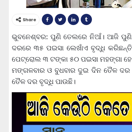
Share
ଭୁବନେଶ୍ବର: ପୁଣି ତେଲରେ ନିଆଁ। ଆଜି ପ
ଦରରେ ୩୫ ପଇସା ଲେଖାଁଏ ବୃଦ୍ଧି କରିଛନ୍ତ
ପେଟ୍ରୋଲ ୩ ଟଙ୍କା ୫୦ ପଇସା ମହଙ୍ଗା ହେଲା
ମଙ୍ଗଳବାର ଓ ବୁଧବାର ଦୁଇ ଦିନ ତୈଳ ଦର ସ
ତୈଳ ଦର ବୃଦ୍ଧି ପାଉଛି।