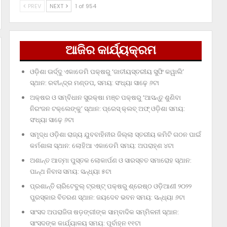
PREV
NEXT
1 of 954
ଆଜିର କାର୍ଯ୍ୟକ୍ରମ
ଓଡ଼ିଶା ଊର୍ଦ୍ଦୁ ଏକାଡେମି ପକ୍ଷରୁ ‘ଜାତୀୟସ୍ତରୀୟ ସୁଫି କୱାଲି’
ସ୍ଥାନ: ରବୀନ୍ଦ୍ର ମଣ୍ଡପ, ସମୟ: ସଂଧ୍ୟା ସାଢ଼େ ୬ଟା
ଅକ୍ଷର ଓ ସମ୍ବିଧାନ ସୁରକ୍ଷା ମଞ୍ଚ ପକ୍ଷରୁ ‘ଆସନ୍ତୁ ଶୁଣିବା
ନିରଂଜନ ଟକ୍‌ଲେଙ୍କୁ’ ସ୍ଥାନ: ପ୍ରେସ୍‌ କ୍ଲବ୍‌ ଅଫ୍‌ ଓଡ଼ିଶା ସମୟ:
ସଂଧ୍ୟା ସାଢ଼େ ୬ଟା
ସମୃଦ୍ଧ ଓଡ଼ିଶା ରାଜ୍ୟ ଯୁବବାହିନୀର ଜିଲ୍ଲା ସ୍ତରୀୟ କମିଟି ଗଠନ ପାଇଁ
କର୍ମଶାଳା ସ୍ଥାନ: ଲୋହିଆ ଏକାଡେମି ସମୟ: ଅପରାହ୍‌ଣ ୪ଟା
ଅଶାନ୍ତ ଆତ୍ମା ପୁସ୍ତକ ଲୋକାର୍ପଣ ଓ ସାରସ୍ବତ ସମାରୋହ ସ୍ଥାନ:
ପାନ୍ଥ ନିବାସ ସମୟ: ସନ୍ଧ୍ୟା ୫ଟା
ପ୍ରଶାନ୍ତି ଚାରିଟେବୁଲ୍‌ ଟ୍ରଷ୍ଟ୍‌ ପକ୍ଷରୁ ଶ୍ରେଷ୍ଠ ଓଡ଼ିଆଣୀ ୨୦୨୨
ପୁରସ୍କାର ବିତରଣ ସ୍ଥାନ: ଜୟଦେବ ଭବନ ସମୟ: ସନ୍ଧ୍ୟା ୬ଟା
ସାଂସଦ ଅପରାଜିତା ଷଡ଼ଙ୍ଗୀଙ୍କ ସାମ୍ବାଦିକ ସମ୍ମିଳନୀ ସ୍ଥାନ:
ସାଂସଦଙ୍କ କାର୍ଯ୍ୟାଳୟ ସମୟ: ପୂର୍ବାହ୍ନ ୧୧ଟା