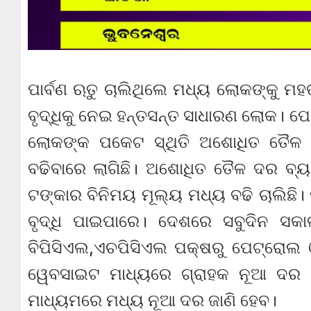
ପାର୍ବଣ ଋତୁ ଚାଲିଥିଲେ ମଧ୍ୟ ଲୋକଙ୍କୁ ମହଙ
ବୃଦ୍ଧିକୁ ନେଇ ହନ୍ତସନ୍ତ ସାଧାରଣ ଲୋକ। ପ
ଲୋକଙ୍କ ପକେଟ ସ୍ଥିତି ଅଶୋଧିତ ତୈଳ 
ବଢିବାରେ ଲାଗିଛି। ଅଶୋଧିତ ତୈଳ ଦର ବ୍ୟ
ଟଙ୍କାର ବିନିମୟ ମୂଲ୍ୟ ମଧ୍ୟ ବଢି ଚାଲି
ବୃଦ୍ଧି ପାଇପାରେ। ଦେଶରେ ସବୁଦିନ ସ
ବିପିସିଏଲ,ଏଚପିସିଏଲ ପକ୍ଷରୁ ପେଟ୍ରୋଲ
ୱେବସାଇଟ ମାଧ୍ୟରେ ଗ୍ରାହକ ନୂଆ ଦର
ମାଧ୍ୟମରେ ମଧ୍ୟ ନୂଆ ଦର ଜାଣି ହେବ।