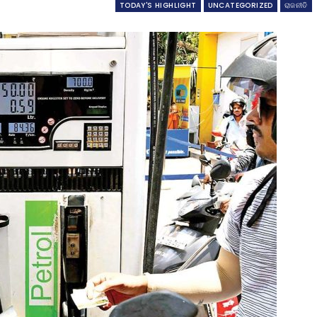
TODAY'S HIGHLIGHT
UNCATEGORIZED
ରାଜନୀତି