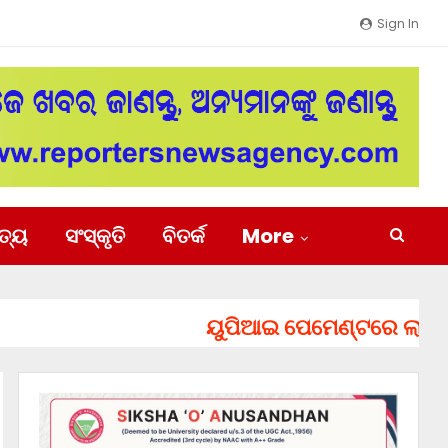
Sign In
ିତ୍ୟ
ସଂସ୍କୃତି
ବିତର୍କ
More
ୟୁପିଆଇ ପେମେଣ୍ଟରେ ଲାଗିପାରେ ଚା