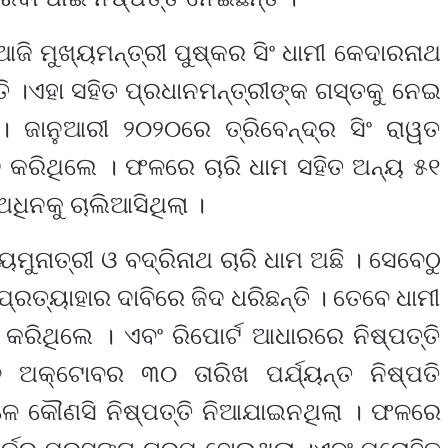
ଜି ମୁଖ୍ୟମନ୍ତ୍ରୀ ପୁଷ୍କର ସିଂ ଧାମୀ କେଦାରନାଥ
 ।ଏହା ସହିତ ପ୍ରଧାନମନ୍ତ୍ରୀଙ୍କ ଗସ୍ତକୁ ନେଇ
। ଜାନୁଆରୀ ୨୦୨୦ରେ ତ୍ରିବେନ୍ଦ୍ର ସିଂ ରାୱତ
 କରିଥିଲେ । ଫଳରେ ଚାରି ଧାମ ସହିତ ଅନ୍ୟ ୫୧
ଧିନକୁ ଚାଲିଆସିଥିଲା ।
ନାତ୍ରୀ ଓ ବଦ୍ରିନାଥ ଚାରି ଧାମ ଅଛି । ସେବେଠୁ
ୁ ପ୍ରତ୍ୟାହାର ଦାବିରେ ଜିଦ ଧରିଛନ୍ତି । ତେବେ ଧାମୀ
 କରିଥିଲେ । ଏବଂ ରିପୋର୍ଟ ଆଧାରରେ ନିଷ୍ପତ୍ତି
େ ଅକ୍ଟୋବର ୩୦ ତାରିଖ ପର୍ଯ୍ୟନ୍ତ ନିଷ୍ପତି
ଳେ କୌଣସି ନିଷ୍ପତ୍ତି ନିଆଯାଇନଥିଲା । ଫଳରେ