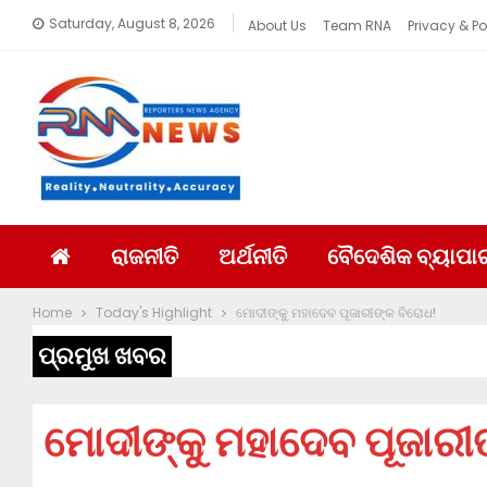
Saturday, August 8, 2026
About Us
Team RNA
Privacy & Po
ରାଜନୀତି
ଅର୍ଥନୀତି
ବୈଦେଶିକ ବ୍ୟାପା
Home
Today's Highlight
ମୋଦୀଙ୍କୁ ମହାଦେବ ପୂଜାରୀଙ୍କ ବିରୋଧ!
ପ୍ରମୁଖ ଖବର
ମୋଦୀଙ୍କୁ ମହାଦେବ ପୂଜାରୀ