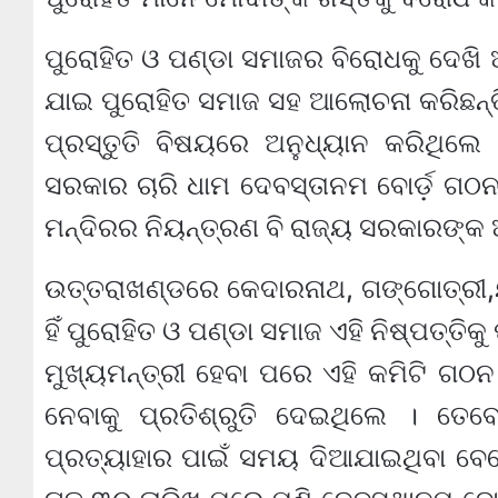
ପୁରୋହିତ ଓ ପଣ୍ଡା ସମାଜର ବିରୋଧକୁ ଦେଖି ଆ
ଯାଇ ପୁରୋହିତ ସମାଜ ସହ ଆଲୋଚନା କରିଛନ୍ତି
ପ୍ରସ୍ତୁତି ବିଷୟରେ ଅନୁଧ୍ୟାନ କରିଥିଲେ 
ସରକାର ଚାରି ଧାମ ଦେବସ୍ତାନମ ବୋର୍ଡ଼ ଗଠନ
ମନ୍ଦିରର ନିୟନ୍ତ୍ରଣ ବି ରାଜ୍ୟ ସରକାରଙ୍କ ଅ
ଉତ୍ତରାଖଣ୍ଡରେ କେଦାରନାଥ, ଗଙ୍ଗୋତ୍ରୀ,ୟମୁ
ହିଁ ପୁରୋହିତ ଓ ପଣ୍ଡା ସମାଜ ଏହି ନିଷ୍ପତ୍ତିକ
ମୁଖ୍ୟମନ୍ତ୍ରୀ ହେବା ପରେ ଏହି କମିଟି ଗଠନ
ନେବାକୁ ପ୍ରତିଶ୍ରୁତି ଦେଇଥିଲେ । ତେବ
ପ୍ରତ୍ୟାହାର ପାଇଁ ସମୟ ଦିଆଯାଇଥିବା ବେ