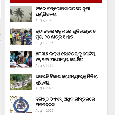
୧୨ରେ ବଙ୍ଗୋପସାଗରରେ ନୂଆ
ଘୂର୍ଣ୍ଣିବଳୟ
Aug 7, 2026
ବ୍ୟାଙ୍କକ ସ୍କୁଲରେ ଗୁଳିକାଣ୍ଡ: ୭
ମୃତ, ୨୦ ଛାତ୍ର ଆହତ
’
Aug 7, 2026
୫୮.୩୬ ଲକ୍ଷ ଭୋଟରଙ୍କୁ ନୋଟିସ୍‌,
୧୨,୫୭୨ ଅଯୋଗ୍ୟ ଘୋଷିତ
Aug 7, 2026
ଗଜପତି ବିକାଶ ରୋଡମ୍ୟାପ୍‌କୁ ମିଳିଲା
ଗୁରୁତ୍ୱ
Aug 4, 2026
ବରିଷ୍ଠ ଓଏଏସ୍‌ ଅଧିକାରୀସ୍ତରରେ
ଅଦଳବଦଳ
Aug 4, 2026