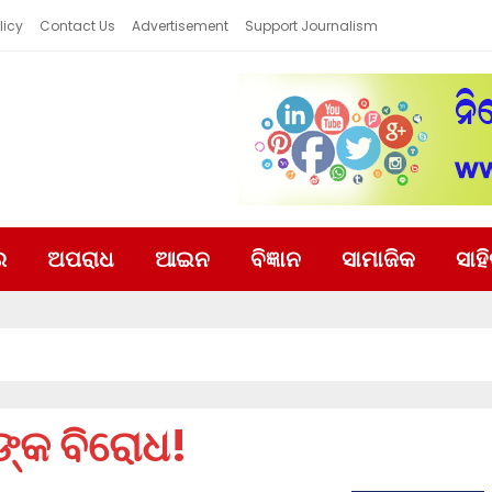
licy
Contact Us
Advertisement
Support Journalism
ର
ଅପରାଧ
ଆଇନ
ବିଜ୍ଞାନ
ସାମାଜିକ
ସାହ
ଙ୍କ ବିରୋଧ!