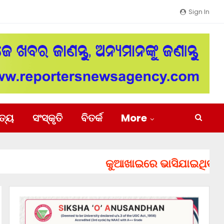
Sign In
ିତ୍ୟ
ସଂସ୍କୃତି
ବିତର୍କ
More
କୁଆଖାଇରେ ଭାସିଯାଇଥିବା ୨ ଯୁବ