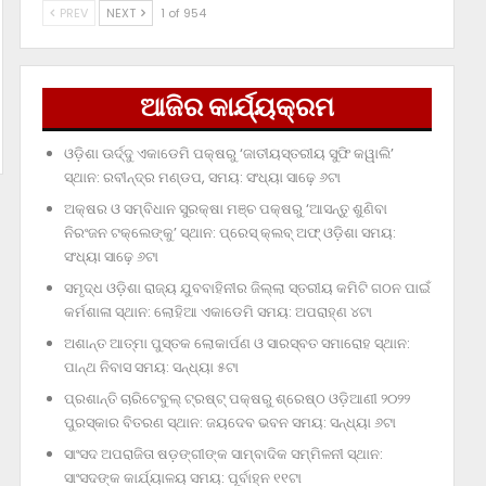
PREV
NEXT
1 of 954
ଆଜିର କାର୍ଯ୍ୟକ୍ରମ
ଓଡ଼ିଶା ଊର୍ଦ୍ଦୁ ଏକାଡେମି ପକ୍ଷରୁ ‘ଜାତୀୟସ୍ତରୀୟ ସୁଫି କୱାଲି’
ସ୍ଥାନ: ରବୀନ୍ଦ୍ର ମଣ୍ଡପ, ସମୟ: ସଂଧ୍ୟା ସାଢ଼େ ୬ଟା
ଅକ୍ଷର ଓ ସମ୍ବିଧାନ ସୁରକ୍ଷା ମଞ୍ଚ ପକ୍ଷରୁ ‘ଆସନ୍ତୁ ଶୁଣିବା
ନିରଂଜନ ଟକ୍‌ଲେଙ୍କୁ’ ସ୍ଥାନ: ପ୍ରେସ୍‌ କ୍ଲବ୍‌ ଅଫ୍‌ ଓଡ଼ିଶା ସମୟ:
ସଂଧ୍ୟା ସାଢ଼େ ୬ଟା
ସମୃଦ୍ଧ ଓଡ଼ିଶା ରାଜ୍ୟ ଯୁବବାହିନୀର ଜିଲ୍ଲା ସ୍ତରୀୟ କମିଟି ଗଠନ ପାଇଁ
କର୍ମଶାଳା ସ୍ଥାନ: ଲୋହିଆ ଏକାଡେମି ସମୟ: ଅପରାହ୍‌ଣ ୪ଟା
ଅଶାନ୍ତ ଆତ୍ମା ପୁସ୍ତକ ଲୋକାର୍ପଣ ଓ ସାରସ୍ବତ ସମାରୋହ ସ୍ଥାନ:
ପାନ୍ଥ ନିବାସ ସମୟ: ସନ୍ଧ୍ୟା ୫ଟା
ପ୍ରଶାନ୍ତି ଚାରିଟେବୁଲ୍‌ ଟ୍ରଷ୍ଟ୍‌ ପକ୍ଷରୁ ଶ୍ରେଷ୍ଠ ଓଡ଼ିଆଣୀ ୨୦୨୨
ପୁରସ୍କାର ବିତରଣ ସ୍ଥାନ: ଜୟଦେବ ଭବନ ସମୟ: ସନ୍ଧ୍ୟା ୬ଟା
ସାଂସଦ ଅପରାଜିତା ଷଡ଼ଙ୍ଗୀଙ୍କ ସାମ୍ବାଦିକ ସମ୍ମିଳନୀ ସ୍ଥାନ:
ସାଂସଦଙ୍କ କାର୍ଯ୍ୟାଳୟ ସମୟ: ପୂର୍ବାହ୍ନ ୧୧ଟା