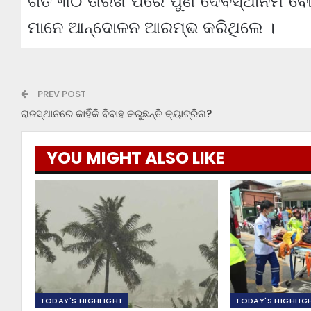
ଗତ ୩୦ ତାରିଖ ପରେ ପୁଣି ଦେବସ୍ଥାନମ ବୋ
ମାନେ ଆନ୍ଦୋଳନ ଆରମ୍ଭ କରିଥିଲେ ।
PREV POST
ରାଜସ୍ଥାନରେ କାହିଁକି ବିବାହ କରୁଛନ୍ତି କ୍ୟାଟ୍ରିନା?
YOU MIGHT ALSO LIKE
TODAY'S HIGHLIGHT
TODAY'S HIGHLIG