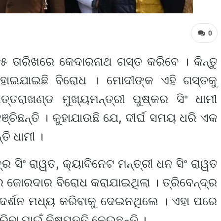
0
୫ ତାରିଖରେ କେଦାରନାଥ ଗସ୍ତ କରିବେ । କିନ୍ତୁ
ୋଇଯାଇଛି ବିରୋଧ । ମୋଦୀଙ୍କ ଏହି ଗସ୍ତକୁ
୍ତରାଖଣ୍ଡ ମୁଖ୍ୟମନ୍ତ୍ରୀ ପୁଷ୍କର ସିଂ ଧାମୀ
ଚିଛନ୍ତି । କୁହାଯାଉଛି ଯେ, ଦୀର୍ଘ ସମୟ ଧରି ଏକ
ି ଧାମୀ ।
ନ୍ଦ୍ର ସିଂ ରାୱତ, କ୍ୟାବିନେଟ ମନ୍ତ୍ରୀ ଧନ ସିଂ ରାୱତ
େ ଜୋରଦାର ବିରୋଧ କରାଯାଇଥିଲା । ତ୍ରିବେନ୍ଦ୍ର
ଦର୍ଶନ ମଧ୍ୟ କରିବାକୁ ଦେଇନଥିଲେ । ଏହା ପରେ
ବା ପାଇଁ ନିଷ୍ପତ୍ତି ନେଇଛନ୍ତି ।