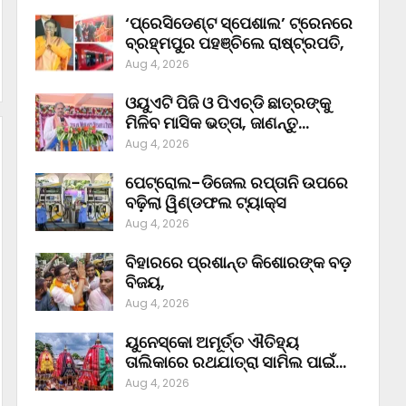
‘ପ୍ରେସିଡେଣ୍ଟ ସ୍ପେଶାଲ’ ଟ୍ରେନରେ
ବ୍ରହ୍ମପୁର ପହଞ୍ଚିଲେ ରାଷ୍ଟ୍ରପତି,
Aug 4, 2026
ଓୟୁଏଟି ପିଜି ଓ ପିଏଚ୍‌ଡି ଛାତ୍ରଙ୍କୁ
ମିଳିବ ମାସିକ ଭତ୍ତା, ଜାଣନ୍ତୁ…
Aug 4, 2026
ପେଟ୍ରୋଲ-ଡିଜେଲ ରପ୍ତାନି ଉପରେ
ବଢ଼ିଲା ୱିଣ୍ଡଫଲ ଟ୍ୟାକ୍ସ
Aug 4, 2026
ବିହାରରେ ପ୍ରଶାନ୍ତ କିଶୋରଙ୍କ ବଡ଼
ବିଜୟ,
Aug 4, 2026
ୟୁନେସ୍କୋ ଅମୂର୍ତ୍ତ ଐତିହ୍ୟ
ତାଲିକାରେ ରଥଯାତ୍ରା ସାମିଲ ପାଇଁ…
Aug 4, 2026