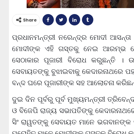
Share
ପ୍ରଧାନମନ୍ତ୍ରୀ ନରେନ୍ଦ୍ର ମୋଦୀ ଆସନ୍ତା 
ମୋଦୀଙ୍କ ଏହି ଗସ୍ତକୁ ନେଇ ଆରମ୍ଭ ହ
ସେଠାକାର ପୂଜାରୀ ବିରୋଧ କରୁଛନ୍ତି । ଉତ
ସେବାୟତଙ୍କୁ ବୁଝାଇବାକୁ କେଦାରନାଥରେ ପହଞ୍
ବନ୍ଦ ଘରେ ପୂଜାରୀଙ୍କ ସହ ଆଲୋଚନା କରିଛନ୍ତ
ଦୁଇ ଦିନ ପୂର୍ବରୁ ପୂର୍ବ ମୁଖ୍ୟମନ୍ତ୍ରୀ ତ୍ରିବେ
ଓ ବିଜେପି ରାଜ୍ୟ ସଭାପତିଙ୍କୁ କେଦାରନାଥର
ସିଂ ରାୱତଙ୍କୁ ସେବାୟତ ମାନେ ଭଗବାନଙ୍କ 
ପୁରୋହିତ ମାନେ ମୋଦୀଙ୍କ ଗସ୍ତକୁ ବିରୋଧ କରି