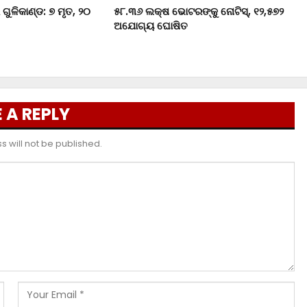
ଗୁଳିକାଣ୍ଡ: ୭ ମୃତ, ୨୦
୫୮.୩୬ ଲକ୍ଷ ଭୋଟରଙ୍କୁ ନୋଟିସ୍‌, ୧୨,୫୭୨
ଅଯୋଗ୍ୟ ଘୋଷିତ
 A REPLY
 will not be published.