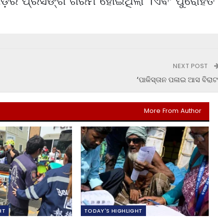
ର୍ଡ଼ର ପ୍ରସଙ୍ଗ ଗରମ ହୋଇଥିଲା ।ଏବଂ ପୁରୋହିତ
NEXT POST
‘ପାକିସ୍ତାନ ପଳାଇ ଆସ ବିରାଟ
More From Author
HT
TODAY'S HIGHLIGHT