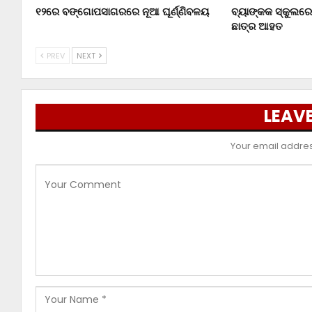
୧୨ରେ ବଙ୍ଗୋପସାଗରରେ ନୂଆ ଘୂର୍ଣ୍ଣିବଳୟ
ବ୍ୟାଙ୍କକ ସ୍କୁଲରେ 
ଛାତ୍ର ଆହତ
PREV
NEXT
LEAVE
Your email address