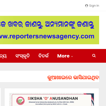
Sign In
ିତ୍ୟ
ସଂସ୍କୃତି
ବିତର୍କ
More
କୁଆଖାଇରେ ଭାସିଯାଇଥିବା ୨ ଯୁବକ