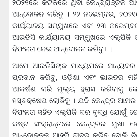
୨୦୨୧ରେ କଟକରେ ଥିବା କେନ୍ଦ୍ରାଞ୍ଚଳ ଆ
ଆନ୍ଦୋଳନ କରିବୁ । ୨୨ ନଭେମ୍ବର, ୨୦୨୧
କାର୍ଯ୍ୟାଳୟ ସମ୍ମୁଖରେ ଏବଂ ୨୩ ନଭେମ୍ବର
ଆରଡିସି କାର୍ଯ୍ୟାଳୟ ସମ୍ମୁଖରେ ଏଲ୍‍ପିଜି
ବିଫଳତା ନେଇ ଆନ୍ଦୋଳନ କରିବୁ। ।
ଆମେ ଆରଡିସିଙ୍କ ମାଧ୍ୟମରେ ମାନ୍ୟବର 
ପ୍ରଦାନ କରିବୁ, ଓଡ଼ିଶା ଏବଂ ଭାରତର ମହି
ଆକର୍ଷଣ କରି ମୂଲ୍ୟ ହ୍ରାସ କରିବାକୁ 
ହସ୍ତକ୍ଷେପ ଲୋଡିବୁ । ଯଦି କେନ୍ଦ୍ର ଆମର ଦ
ବିଫଳତା ସହିତ ଏଲ୍‍ପିଜି ଦର ବୃଦ୍ଧି ଯୋଗ
କଷ୍ଟ ସଂକ୍ରାନ୍ତରେ କେନ୍ଦ୍ରର ମୁଖା
ଆନ୍ଦୋଳନକୁ ଆହୁରି ତୀବ୍ର କରିବୁ ବୋଲି ବିଜ