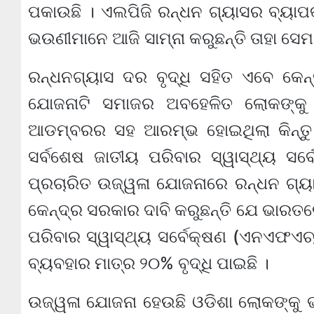
ପକାଉଛି । ଏଲପିଜି ରନ୍ଧନ ଗ୍ୟାସର ବ୍ୟାପକ 
ଭଉଣୀମାନେ ଆଜି ସାମ୍ନା କରୁଛନ୍ତି ତାହା ସେ
ରନ୍ଧନଗ୍ୟାସ ଦର ବୃଦ୍ଧି ସହିତ ଏବେ କେନ
ଯୋଜନାଟି ସମାଜର ଅବହେଳିତ ଲୋକଙ୍କୁ 
ଆଡମ୍ବରର ସହ ଆରମ୍ଭ ହୋଇଥିଲା କିନ୍ତୁ 
ସର୍ବଶେଷ ଜାତୀୟ ପରିବାର ସ୍ୱାସ୍ଥ୍ୟ ସର୍ବ
ପ୍ରଚାରିତ ଉଜ୍ୱଳା ଯୋଜନାରେ ରନ୍ଧନ ଗ୍ୟା
କେନ୍ଦ୍ର ସରକାର ଦାବି କରୁଛନ୍ତି ଯେ ଭାରତ
ପରିବାର ସ୍ୱାସ୍ଥ୍ୟ ସର୍ବେକ୍ଷଣ (ଏନଏଫଏଚ୍‍
ବ୍ୟବହାର ମାତ୍ର ୨୦% ବୃଦ୍ଧି ପାଇଛି ।
ଉଜ୍ୱଳା ଯୋଜନା ହେଉଛି ଓଡିଶା ଲୋକଙ୍କୁ 