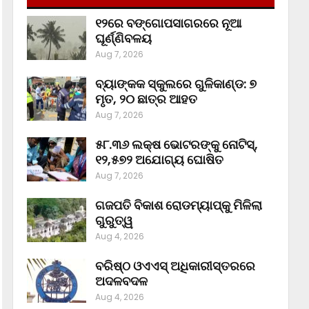
୧୨ରେ ବଙ୍ଗୋପସାଗରରେ ନୂଆ
ଘୂର୍ଣ୍ଣିବଳୟ
Aug 7, 2026
ବ୍ୟାଙ୍କକ ସ୍କୁଲରେ ଗୁଳିକାଣ୍ଡ: ୭
ମୃତ, ୨୦ ଛାତ୍ର ଆହତ
Aug 7, 2026
୫୮.୩୬ ଲକ୍ଷ ଭୋଟରଙ୍କୁ ନୋଟିସ୍‌,
୧୨,୫୭୨ ଅଯୋଗ୍ୟ ଘୋଷିତ
Aug 7, 2026
ଗଜପତି ବିକାଶ ରୋଡମ୍ୟାପ୍‌କୁ ମିଳିଲା
ଗୁରୁତ୍ୱ
Aug 4, 2026
ବରିଷ୍ଠ ଓଏଏସ୍‌ ଅଧିକାରୀସ୍ତରରେ
ଅଦଳବଦଳ
Aug 4, 2026