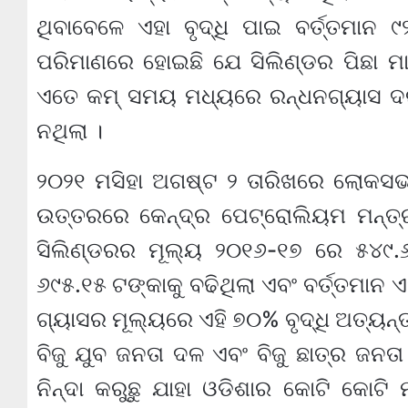
ଥିବାବେଳେ ଏହା ବୃଦ୍ଧି ପାଇ ବର୍ତ୍ତମାନ 
ପରିମାଣରେ ହୋଇଛି ଯେ ସିଲିଣ୍ଡର ପିଛା ମ
ଏତେ କମ୍‍ ସମୟ ମଧ୍ୟରେ ରନ୍ଧନଗ୍ୟାସ ଦର 
ନଥିଲା ।
୨୦୨୧ ମସିହା ଅଗଷ୍ଟ ୨ ତାରିଖରେ ଲୋକସ
ଉତ୍ତରରେ କେନ୍ଦ୍ର ପେଟ୍ରୋଲିୟମ ମନ୍ତ୍ର
ସିଲିଣ୍ଡରର ମୂଲ୍ୟ ୨୦୧୬-୧୭ ରେ ୫୪୯.୬
୬୯୫.୧୫ ଟଙ୍କାକୁ ବଢିଥିଲା ଏବଂ ବର୍ତ୍ତମାନ ଏ
ଗ୍ୟାସର ମୂଲ୍ୟରେ ଏହି ୭୦% ବୃଦ୍ଧି ଅତ୍ୟନ୍
ବିଜୁ ଯୁବ ଜନତା ଦଳ ଏବଂ ବିଜୁ ଛାତ୍ର ଜନତା
ନିନ୍ଦା କରୁଛୁ ଯାହା ଓଡିଶାର କୋଟି କୋଟ