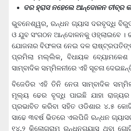
ଦର ହ୍ରାସ ନହେଲେ ଆନ୍ଦୋଳନ ତୀବ୍ର କ
ଭୁବନେଶ୍ୱର, ରନ୍ଧନ ଗ୍ୟାସ ଦରବୃଦ୍ଧି ବିରୁଦ
ଓ ଯୁବ ସଂଗଠନ ଆନ୍ଦୋଳନକୁ ଓହ୍ଲାଇବେ । ର
ଯୋଜନାର ବିଫଳତା ନେଇ ଦଳ ରାଷ୍ଟ୍ରପତିଙ୍କ 
ପ୍ରମିଲା ମଲ୍ଲିକ, ବିଧାୟକ ବ୍ୟୋମକେଶ
ସାମ୍ବାଦିକ ସମ୍ମିଳନୀରେ ଏହି ସୂଚନା ଦେଇଛନ୍ତ
ବିଜେଡିର ଏହି ତିନି ନେତା ସାମ୍ବାଦିକ ସମ୍
ମୂଲ୍ୟ ଢେର ବୃଦ୍ଧି ପାଇଛି ଯାହା ରାଜ୍
ପ୍ରଭାବିତ କରିବା ସହିତ ଓଡିଶାର ୪.୫ କ
ସାଢେ ୩ବର୍ଷ ଭିତରେ ଏଲପିଜି ରନ୍ଧନ ଗ୍ୟାସ
୧୪.୨ କିଲୋଗ୍ରାମ ରନ୍ଧନଗ୍ୟାସ ଥିବା ଗୋ