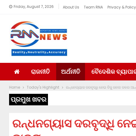
Friday, August 7, 2026
About Us
Team RNA
Privacy & Policy
ରାଜନୀତି
ଅର୍ଥନୀତି
ବୈଦେଶିକ ବ୍ୟାପା
Home
Today's Highlight
ରନ୍ଧନଗ୍ୟାସ ଦରବୃଦ୍ଧି ନେଇ ବିଜୁ ଜନତା ଦଳର ଆ
ପ୍ରମୁଖ ଖବର
ରନ୍ଧନଗ୍ୟାସ ଦରବୃଦ୍ଧି ନେ