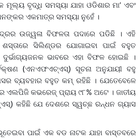
ମୂଲ୍ୟ ବୃଦ୍ଧି ସମସ୍ୟା ଯାହା ଓଡିଶାର ମା’ ଏବଂ
ମାନଙ୍କର ଏକମାତ୍ର ସମସ୍ୟା ନୁହେଁ ।
୍ଦ୍ରର ଉଜ୍ୱଳା ବିଫଳତା ପଦାରେ ପଡିଛି । ଏହି
ଶସ୍ତାରେ ସିଲିଣ୍ଡର ଯୋଗାଇବା ପାଇଁ ବହୁତ
ଦୁର୍ଭାଗ୍ୟଜନକ ଭାବରେ ଏହା ବିଫଳ ହୋଇଛି ।
େକ୍ଷଣ (ଏନଏଫଏଚ୍‍ଏସ୍‍) ସୂଚନା ଅନୁଯାୟୀ ବହୁ
ସର ବ୍ୟବହାର ବହୁତ କମ୍‍ ରହିଛି । ଯେତେବେଳେ
ରେ ଏଲପିଜି କଭରେଜ୍ ପ୍ରାୟ ୯୮% ଅଟେ । ଜାତୀୟ
ଏସ୍‍) କହିଛି ଯେ ଦେଶରେ ସ୍ୱଚ୍ଛ ରନ୍ଧନ ଗ୍ୟାସ
ଭୂତେଇବା ପାଇଁ ଏକ ବଡ ନାଟକ ଯାହା ବାସ୍ତବରେ