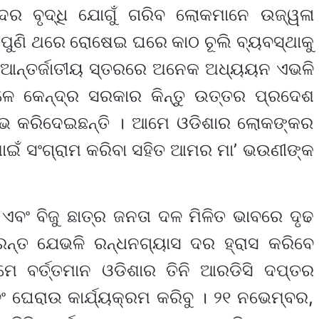
ର ବୃଦ୍ଧି ଯୋଗୁଁ ଗରିବ ଲୋକମାନେ ଉଜ୍ୱଳା
 ପୁଣି ଥରେ ରୋଷେଇ ଘରେ କାଠ ଚୂଲି ବ୍ୟବସ୍ଥାକୁ
ଂ ଆନ୍ତର୍ଜାତୀୟ ସ୍ତରରେ ଅନେକ ଅଧ୍ୟୟନ ଏଭଳି
 କେନ୍ଦ୍ର ସରକାର କିନ୍ତୁ ଉତ୍ତର ପ୍ରଦେଶ
ରମ୍ଭ କରିଦେଇଛନ୍ତି । ଆମେ ଓଡିଶାର ଲୋକଙ୍କର
ାଇଁ ସଂଗ୍ରାମ କରିବା ସହିତ ଆମର ମା’ ଭଉଣୀଙ୍କ
 ଏବଂ ବିଜୁ ଛାତ୍ର ଜନତା ଦଳ ମିଳିତ ଭାବରେ ଦୃଢ
ରନ୍ତ ଯେଭଳି ରନ୍ଧନଗ୍ୟାସ ଦର ହ୍ରାସ କରିବେ
େ ବର୍ତ୍ତମାନ ଓଡିଶାର ତିନି ଆରଡିସି ଦପ୍ତର
 ଘେରାଉ କାର୍ଯ୍ୟକ୍ରମ କରିବୁ । ୨୧ ନଭେମ୍ବର,