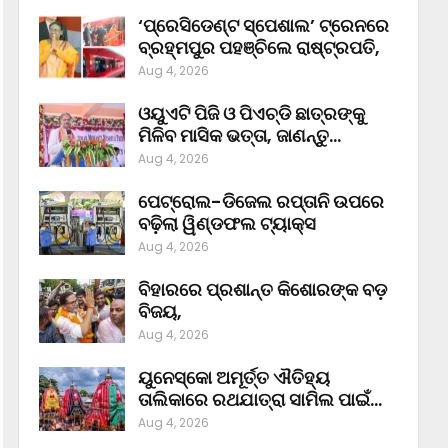
‘ପ୍ରେସିଡେଣ୍ଟ ସ୍ପେଶାଲ’ ଟ୍ରେନରେ
ବ୍ରହ୍ମପୁର ପହଞ୍ଚିଲେ ରାଷ୍ଟ୍ରପତି,
Aug 4, 2026
ଓୟୁଏଟି ପିଜି ଓ ପିଏଚ୍‌ଡି ଛାତ୍ରଙ୍କୁ
ମିଳିବ ମାସିକ ଭତ୍ତା, ଜାଣନ୍ତୁ…
Aug 4, 2026
ପେଟ୍ରୋଲ-ଡିଜେଲ ରପ୍ତାନି ଉପରେ
ବଢ଼ିଲା ୱିଣ୍ଡଫଲ ଟ୍ୟାକ୍ସ
Aug 4, 2026
ବିହାରରେ ପ୍ରଶାନ୍ତ କିଶୋରଙ୍କ ବଡ଼
ବିଜୟ,
Aug 4, 2026
ୟୁନେସ୍କୋ ଅମୂର୍ତ୍ତ ଐତିହ୍ୟ
ତାଲିକାରେ ରଥଯାତ୍ରା ସାମିଲ ପାଇଁ…
Aug 4, 2026