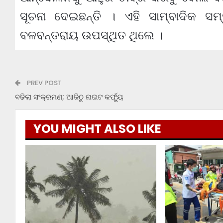
ସୂଚନା ଦେଇଛନ୍ତି । ଏହି ସାମ୍ବାଦିକ 
ବଳବନ୍ତରାୟ ଉପସ୍ଥିତ ଥିଲେ ।
PREV POST
ବଢିଲା ସଂକ୍ରମଣ; ଆଜିଠୁ ନାଇଟ କର୍ଫ୍ୟୁ
YOU MIGHT ALSO LIKE