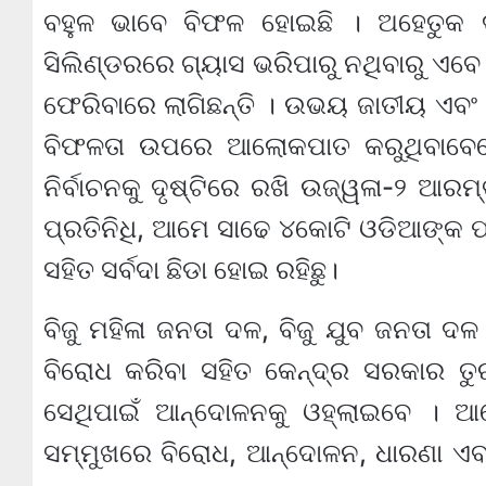
ବହୁଳ ଭାବେ ବିଫଳ ହୋଇଛି । ଅହେତୁକ ଦ
ସିଲିଣ୍ଡରରେ ଗ୍ୟାସ ଭରିପାରୁ ନଥିବାରୁ ଏବେ
ଫେରିବାରେ ଲାଗିଛନ୍ତି । ଉଭୟ ଜାତୀୟ ଏବ
ବିଫଳତା ଉପରେ ଆଲୋକପାତ କରୁଥିବାବେଳେ
ନିର୍ବାଚନକୁ ଦୃଷ୍ଟିରେ ରଖି ଉଜ୍ୱଳା-୨ ଆ
ପ୍ରତିନିଧି, ଆମେ ସାଢେ ୪କୋଟି ଓଡିଆଙ୍କ ପ
ସହିତ ସର୍ବଦା ଛିଡା ହୋଇ ରହିଛୁ।
ବିଜୁ ମହିଳା ଜନତା ଦଳ, ବିଜୁ ଯୁବ ଜନତା ଦଳ
ବିରୋଧ କରିବା ସହିତ କେନ୍ଦ୍ର ସରକାର ତୁ
ସେଥିପାଇଁ ଆନ୍ଦୋଳନକୁ ଓହ୍ଲାଇବେ । ଆମ
ସମ୍ମୁଖରେ ବିରୋଧ, ଆନ୍ଦୋଳନ, ଧାରଣା ଏବଂ