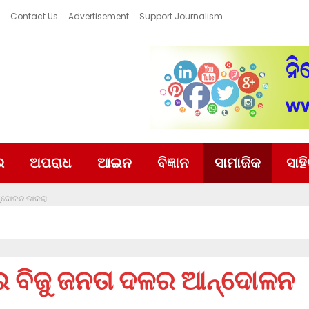
Contact Us
Advertisement
Support Journalism
ର
ଅପରାଧ
ଆଇନ
ବିଜ୍ଞାନ
ସାମାଜିକ
ସାହ
ନ୍ଦୋଳନ ଡାକରା
ଇ ବିଜୁ ଜନତା ଦଳର ଆନ୍ଦୋଳନ