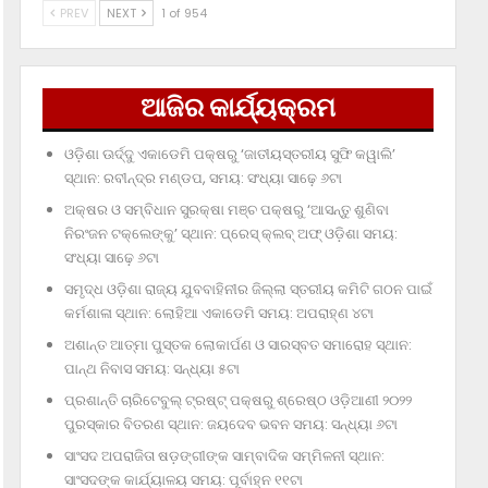
PREV
NEXT
1 of 954
ଆଜିର କାର୍ଯ୍ୟକ୍ରମ
ଓଡ଼ିଶା ଊର୍ଦ୍ଦୁ ଏକାଡେମି ପକ୍ଷରୁ ‘ଜାତୀୟସ୍ତରୀୟ ସୁଫି କୱାଲି’
ସ୍ଥାନ: ରବୀନ୍ଦ୍ର ମଣ୍ଡପ, ସମୟ: ସଂଧ୍ୟା ସାଢ଼େ ୬ଟା
ଅକ୍ଷର ଓ ସମ୍ବିଧାନ ସୁରକ୍ଷା ମଞ୍ଚ ପକ୍ଷରୁ ‘ଆସନ୍ତୁ ଶୁଣିବା
ନିରଂଜନ ଟକ୍‌ଲେଙ୍କୁ’ ସ୍ଥାନ: ପ୍ରେସ୍‌ କ୍ଲବ୍‌ ଅଫ୍‌ ଓଡ଼ିଶା ସମୟ:
ସଂଧ୍ୟା ସାଢ଼େ ୬ଟା
ସମୃଦ୍ଧ ଓଡ଼ିଶା ରାଜ୍ୟ ଯୁବବାହିନୀର ଜିଲ୍ଲା ସ୍ତରୀୟ କମିଟି ଗଠନ ପାଇଁ
କର୍ମଶାଳା ସ୍ଥାନ: ଲୋହିଆ ଏକାଡେମି ସମୟ: ଅପରାହ୍‌ଣ ୪ଟା
ଅଶାନ୍ତ ଆତ୍ମା ପୁସ୍ତକ ଲୋକାର୍ପଣ ଓ ସାରସ୍ବତ ସମାରୋହ ସ୍ଥାନ:
ପାନ୍ଥ ନିବାସ ସମୟ: ସନ୍ଧ୍ୟା ୫ଟା
ପ୍ରଶାନ୍ତି ଚାରିଟେବୁଲ୍‌ ଟ୍ରଷ୍ଟ୍‌ ପକ୍ଷରୁ ଶ୍ରେଷ୍ଠ ଓଡ଼ିଆଣୀ ୨୦୨୨
ପୁରସ୍କାର ବିତରଣ ସ୍ଥାନ: ଜୟଦେବ ଭବନ ସମୟ: ସନ୍ଧ୍ୟା ୬ଟା
ସାଂସଦ ଅପରାଜିତା ଷଡ଼ଙ୍ଗୀଙ୍କ ସାମ୍ବାଦିକ ସମ୍ମିଳନୀ ସ୍ଥାନ:
ସାଂସଦଙ୍କ କାର୍ଯ୍ୟାଳୟ ସମୟ: ପୂର୍ବାହ୍ନ ୧୧ଟା