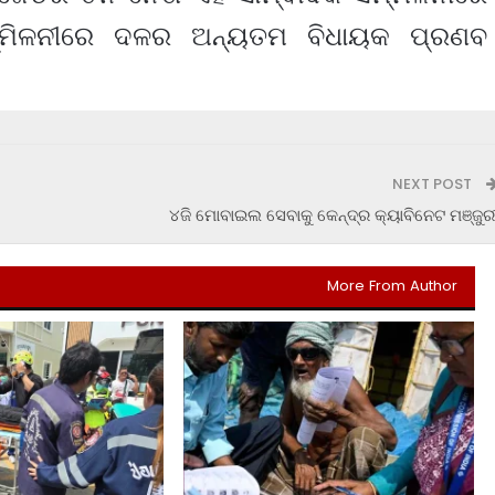
ସମ୍ମିଳନୀରେ ଦଳର ଅନ୍ୟତମ ବିଧାୟକ ପ୍ରଣବ
NEXT POST
୪ଜି ମୋବାଇଲ ସେବାକୁ କେନ୍ଦ୍ର କ୍ୟାବିନେଟ ମଞ୍ଜୁର
More From Author