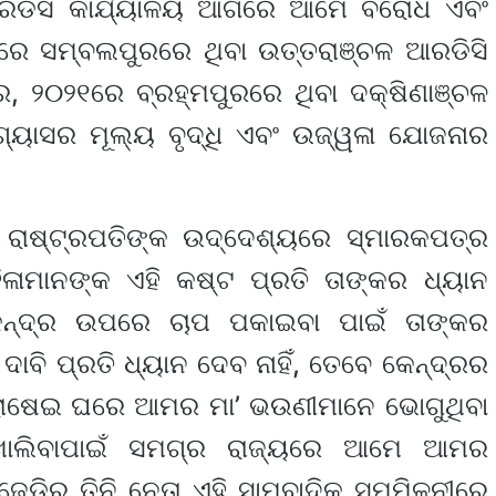
ରଡିସି କାର୍ଯ୍ୟାଳୟ ଆଗରେ ଆମେ ବିରୋଧ ଏବଂ
ରେ ସମ୍ବଲପୁରରେ ଥିବା ଉତ୍ତରାଞ୍ଚଳ ଆରଡିସି
, ୨୦୨୧ରେ ବ୍ରହ୍ମପୁରରେ ଥିବା ଦକ୍ଷିଣାଞ୍ଚଳ
 ଗ୍ୟାସର ମୂଲ୍ୟ ବୃଦ୍ଧି ଏବଂ ଉଜ୍ୱଳା ଯୋଜନାର
ରାଷ୍ଟ୍ରପତିଙ୍କ ଉଦ୍ଦେଶ୍ୟରେ ସ୍ମାରକପତ୍ର
ଳାମାନଙ୍କ ଏହି କଷ୍ଟ ପ୍ରତି ତାଙ୍କର ଧ୍ୟାନ
କେନ୍ଦ୍ର ଉପରେ ଚାପ ପକାଇବା ପାଇଁ ତାଙ୍କର
ାବି ପ୍ରତି ଧ୍ୟାନ ଦେବ ନାହିଁ, ତେବେ କେନ୍ଦ୍ରର
ୁଁ ରୋଷେଇ ଘରେ ଆମର ମା’ ଭଉଣୀମାନେ ଭୋଗୁଥିବା
 ଖୋଲିବାପାଇଁ ସମଗ୍ର ରାଜ୍ୟରେ ଆମେ ଆମର
େଡିର ତିନି ନେତା ଏହି ସାମ୍ବାଦିକ ସମ୍ମିଳନୀରେ