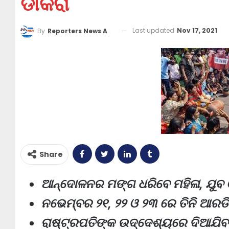
ଡାକରା
Last updated
Nov 17, 2021
By
Reporters News Agency
Share
ଆନ୍ଦୋଳନର ମଙ୍ଗ ଧରିବେ ମହିଳା, ଯୁବ 
ନଭେମ୍ବର ୨୧, ୨୨ ଓ ୨୩ ରେ ତିନି ଆରଡ
ରାଷ୍ଟ୍ରପତିଙ୍କ ଉଦ୍ଦେଶ୍ୟରେ ଦିଆଯି