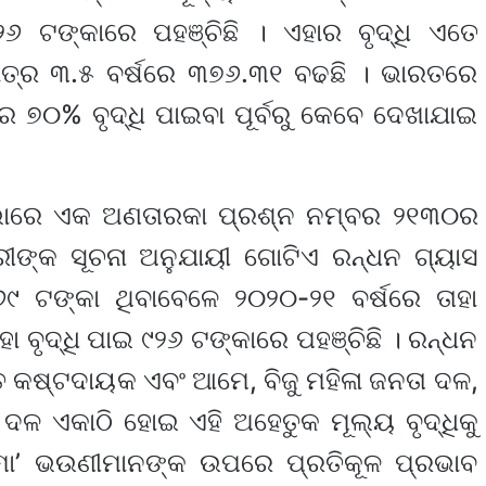
୯୨୬ ଟଙ୍କାରେ ପହଞ୍ଚିଛି । ଏହାର ବୃଦ୍ଧି ଏତେ
ାତ୍ର ୩.୫ ବର୍ଷରେ ୩୭୬.୩୧ ବଢଛି । ଭାରତରେ
୭୦% ବୃଦ୍ଧି ପାଇବା ପୂର୍ବରୁ କେବେ ଦେଖାଯାଇ
ଭାରେ ଏକ ଅଣତାରକା ପ୍ରଶ୍ନ ନମ୍ବର ୨୧୩୦ର
ୀଙ୍କ ସୂଚନା ଅନୁଯାୟୀ ଗୋଟିଏ ରନ୍ଧନ ଗ୍ୟାସ
୯ ଟଙ୍କା ଥିବାବେଳେ ୨୦୨୦-୨୧ ବର୍ଷରେ ତାହା
ହା ବୃଦ୍ଧି ପାଇ ୯୨୬ ଟଙ୍କାରେ ପହଞ୍ଚିଛି । ରନ୍ଧନ
ତ କଷ୍ଟଦାୟକ ଏବଂ ଆମେ, ବିଜୁ ମହିଳା ଜନତା ଦଳ,
 ଦଳ ଏକାଠି ହୋଇ ଏହି ଅହେତୁକ ମୂଲ୍ୟ ବୃଦ୍ଧିକୁ
ି ମା’ ଭଉଣୀମାନଙ୍କ ଉପରେ ପ୍ରତିକୂଳ ପ୍ରଭାବ