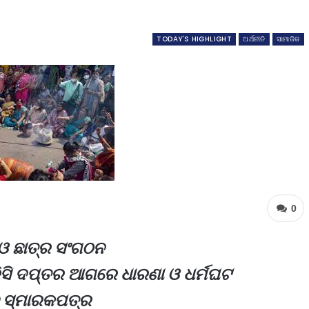
TODAY'S HIGHLIGHT
ଅର୍ଥନୀତି
ସାମାଜିକ
0
ଓ ଛାତ୍ର ସଂଗଠନ
ିସି ଦପ୍ତର ଆଗରେ ଧାରଣା ଓ ଧର୍ମଘଟ
ବ ସ୍ମାରକପତ୍ର