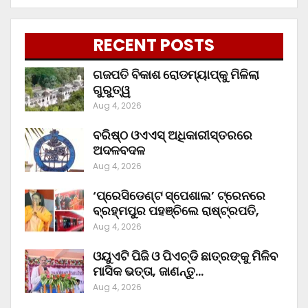
RECENT POSTS
ଗଜପତି ବିକାଶ ରୋଡମ୍ୟାପ୍‌କୁ ମିଳିଲା
ଗୁରୁତ୍ୱ
Aug 4, 2026
ବରିଷ୍ଠ ଓଏଏସ୍‌ ଅଧିକାରୀସ୍ତରରେ
ଅଦଳବଦଳ
Aug 4, 2026
‘ପ୍ରେସିଡେଣ୍ଟ ସ୍ପେଶାଲ’ ଟ୍ରେନରେ
ବ୍ରହ୍ମପୁର ପହଞ୍ଚିଲେ ରାଷ୍ଟ୍ରପତି,
Aug 4, 2026
ଓୟୁଏଟି ପିଜି ଓ ପିଏଚ୍‌ଡି ଛାତ୍ରଙ୍କୁ ମିଳିବ
ମାସିକ ଭତ୍ତା, ଜାଣନ୍ତୁ…
Aug 4, 2026