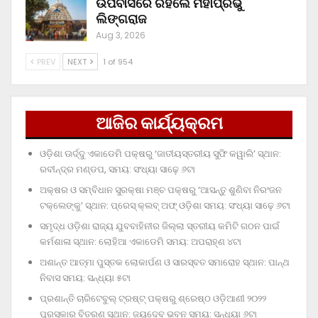
ଉପବାସରେ ରହିଲେ ମହାପ୍ରଭୁ
ଲିଙ୍ଗରାଜ
Aug 3, 2026
PREV
NEXT
1 of 954
ଆଜିର କାର୍ଯ୍ୟକ୍ରମ
ଓଡ଼ିଶା ଊର୍ଦ୍ଦୁ ଏକାଡେମି ପକ୍ଷରୁ ‘ଜାତୀୟସ୍ତରୀୟ ସୁଫି କୱାଲି’ ସ୍ଥାନ:
ରବୀନ୍ଦ୍ର ମଣ୍ଡପ, ସମୟ: ସଂଧ୍ୟା ସାଢ଼େ ୬ଟା
ଅକ୍ଷର ଓ ସମ୍ବିଧାନ ସୁରକ୍ଷା ମଞ୍ଚ ପକ୍ଷରୁ ‘ଆସନ୍ତୁ ଶୁଣିବା ନିରଂଜନ
ଟକ୍‌ଲେଙ୍କୁ’ ସ୍ଥାନ: ପ୍ରେସ୍‌ କ୍ଲବ୍‌ ଅଫ୍‌ ଓଡ଼ିଶା ସମୟ: ସଂଧ୍ୟା ସାଢ଼େ ୬ଟା
ସମୃଦ୍ଧ ଓଡ଼ିଶା ରାଜ୍ୟ ଯୁବବାହିନୀର ଜିଲ୍ଲା ସ୍ତରୀୟ କମିଟି ଗଠନ ପାଇଁ
କର୍ମଶାଳା ସ୍ଥାନ: ଲୋହିଆ ଏକାଡେମି ସମୟ: ଅପରାହ୍‌ଣ ୪ଟା
ଅଶାନ୍ତ ଆତ୍ମା ପୁସ୍ତକ ଲୋକାର୍ପଣ ଓ ସାରସ୍ବତ ସମାରୋହ ସ୍ଥାନ: ପାନ୍ଥ
ନିବାସ ସମୟ: ସନ୍ଧ୍ୟା ୫ଟା
ପ୍ରଶାନ୍ତି ଚାରିଟେବୁଲ୍‌ ଟ୍ରଷ୍ଟ୍‌ ପକ୍ଷରୁ ଶ୍ରେଷ୍ଠ ଓଡ଼ିଆଣୀ ୨୦୨୨
ପୁରସ୍କାର ବିତରଣ ସ୍ଥାନ: ଜୟଦେବ ଭବନ ସମୟ: ସନ୍ଧ୍ୟା ୬ଟା