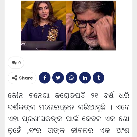
0
Share
କୌନ ବନେଗା କରୋଡପତି ୨୧ ବର୍ଷ ଧରି
ଦର୍ଶକଙ୍କ ମନୋରଞ୍ଜନ କରିଆସୁଛି । ଏବେ
ଏହା ପ୍ରଶଂସକଙ୍କ ପାଇଁ କେବଳ ଏକ ଶୋ
ନୁହେଁ ,ବଂର ତାଙ୍କ ଜୀବନର ଏକ ଅଂଶ