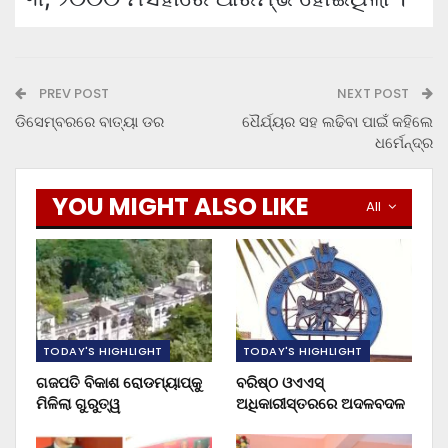
PREV POST
NEXT POST
ଡିସେମ୍ବରରେ ବାତ୍ୟା ଡର
ଧୈର୍ଯ୍ୟର ସହ ଲଢିବା ପାଇଁ କହିଲେ
ଧର୍ମେନ୍ଦ୍ର
YOU MIGHT ALSO LIKE
All
TODAY'S HIGHLIGHT
TODAY'S HIGHLIGHT
ଗଜପତି ବିକାଶ ରୋଡମ୍ୟାପ୍‌କୁ
ବରିଷ୍ଠ ଓଏଏସ୍‌
ମିଳିଲା ଗୁରୁତ୍ୱ
ଅଧିକାରୀସ୍ତରରେ ଅଦଳବଦଳ