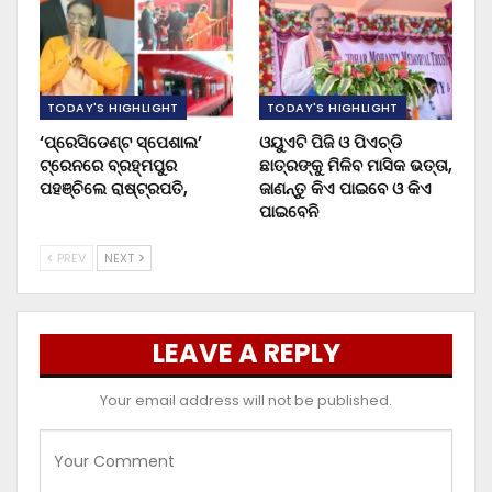
TODAY'S HIGHLIGHT
TODAY'S HIGHLIGHT
‘ପ୍ରେସିଡେଣ୍ଟ ସ୍ପେଶାଲ’
ଓୟୁଏଟି ପିଜି ଓ ପିଏଚ୍‌ଡି
ଟ୍ରେନରେ ବ୍ରହ୍ମପୁର
ଛାତ୍ରଙ୍କୁ ମିଳିବ ମାସିକ ଭତ୍ତା,
ପହଞ୍ଚିଲେ ରାଷ୍ଟ୍ରପତି,
ଜାଣନ୍ତୁ କିଏ ପାଇବେ ଓ କିଏ
ପାଇବେନି
PREV
NEXT
LEAVE A REPLY
Your email address will not be published.