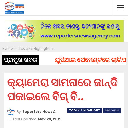
Home
Today's Highlight
ପ୍ରମୁଖ ଖବର
ୟୁପିଆଇ ପେମେଣ୍ଟରେ ଲାଗିପାରେ ଚ
କ୍ୟାମେରା ସାମନାରେ କାନ୍ଦି
ପକାଇଲେ ବିଗ୍ ବି..
TODAY'S HIGHLIGHT
ମନୋରଞ୍ଜନ
By
Reporters News Agency
Last updated
Nov 29, 2021