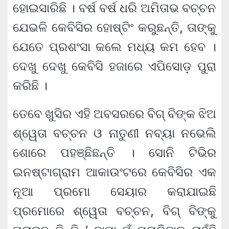
ହୋଇସାରିଛି । ବର୍ଷ ବର୍ଷ ଧରି ଅମିତାଭ ବଚ୍ଚନ
ଯେଭଳି କେବିସିର ହୋଷ୍ଟିଂ କରୁଛନ୍ତି, ତାଙ୍କୁ
ଯେତେ ପ୍ରଶଂସା କଲେ ମଧ୍ୟ କମ ହେବ ।
ଦେଖୁ ଦେଖୁ କେବିସି ହଜାରେ ଏପିସୋଡ଼ ପୁରା
କରିଛି ।
ତେବେ ଖୁସିର ଏହି ଅବସରରେ ବିଗ୍ ବିଙ୍କ ଝିଅ
ଶ୍ୱେତା ବଚ୍ଚନ ଓ ନାତୁଣୀ ନବ୍ୟା ନଭେଲି
ଶୋରେ ପହଞ୍ଛିଛନ୍ତି । ସୋନି ଟିଭିର
ଇନଷ୍ଟାଗ୍ରାମ ଆକାଉଂଟରେ କେବିସିର ଏକ
ନୂଆ ପ୍ରମୋ ସେୟାର କରାଯାଇଛି
ପ୍ରମୋରେ ଶ୍ୱେତା ବଚ୍ଚନ, ବିଗ୍ ବିଙ୍କୁ