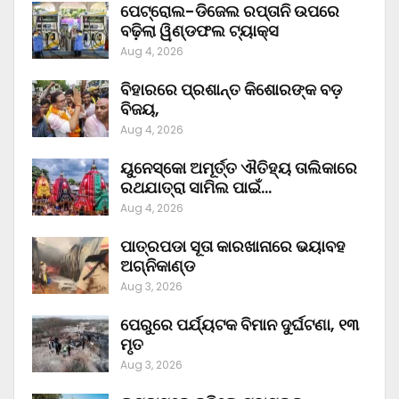
ପେଟ୍ରୋଲ-ଡିଜେଲ ରପ୍ତାନି ଉପରେ
ବଢ଼ିଲା ୱିଣ୍ଡଫଲ ଟ୍ୟାକ୍ସ
Aug 4, 2026
ବିହାରରେ ପ୍ରଶାନ୍ତ କିଶୋରଙ୍କ ବଡ଼
ବିଜୟ,
Aug 4, 2026
ୟୁନେସ୍କୋ ଅମୂର୍ତ୍ତ ଐତିହ୍ୟ ତାଲିକାରେ
ରଥଯାତ୍ରା ସାମିଲ ପାଇଁ…
Aug 4, 2026
ପାତ୍ରପଡା ସୂତା କାରଖାନାରେ ଭୟାବହ
ଅଗ୍ନିକାଣ୍ଡ
Aug 3, 2026
ପେରୁରେ ପର୍ଯ୍ୟଟକ ବିମାନ ଦୁର୍ଘଟଣା, ୧୩
ମୃତ
Aug 3, 2026