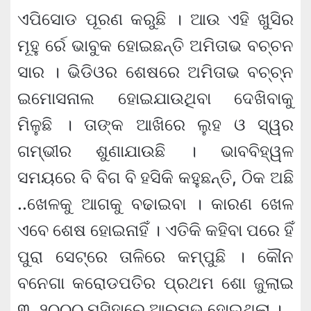
ଏପିସୋଡ ପୂରଣ କରୁଛି । ଆଉ ଏହି ଖୁସିର
ମୂହୁ ର୍ରେ ଭାବୁକ ହୋଇଛନ୍ତି ଅମିତାଭ ବଚ୍ଚନ
ସାର । ଭିଡିଓର ଶେଷରେ ଅମିତାଭ ବଚ୍ଚ୍‌ନ
ଇମୋସନାଲ ହୋଇଯାଉଥିବା ଦେଖିବାକୁ
ମିଳୁଛି । ତାଙ୍କ ଆଖିରେ ଲୁହ ଓ ସ୍ୱର
ଗମ୍ଭୀର ଶୁଣାଯାଉଛି । ଭାବବିହ୍ୱଳ
ସମୟରେ ବି ବିଗ ବି ହସିକି କହୁଛନ୍ତି, ଠିକ ଅଛି
..ଖେଳକୁ ଆଗକୁ ବଢାଇବା । କାରଣ ଖେଳ
ଏବେ ଶେଷ ହୋଇନାହିଁ । ଏତିକି କହିବା ପରେ ହିଁ
ପୁରା ସେଟ୍‌ରେ ତାଳିରେ କମ୍ପୁଛି । କୌନ
ବନେଗା କରୋଡପତିର ପ୍ରଥମ ଶୋ ଜୁଲାଇ
୩, ୨୦୦୦ ମସିହାରେ ଆରମ୍ଭ ହୋଇଥିଲା ।