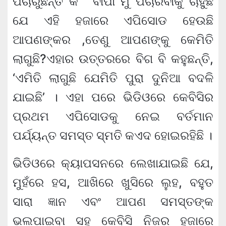
ପଚାରୁଛନ୍ତି କି ‘ ବାପା ମୁଁ ପଚାରିବାକୁ ଚାହୁଁଛି
ଯେ ଏହି ହଜାରେ ଏପିସୋଡ ହେଉଛି
ଆପଣଙ୍କର ,ତେଣୁ ଆପଣଙ୍କୁ କେମିତି
ଲାଗୁଛି?ଏହାର ଉତ୍ତରରେ ବିଗ ବି କହୁଛନ୍ତି,
‘ଏମିତି ଲାଗୁଛି ଯେମିତି ପୁରା ଦୁନିଆ ବଦଳି
ଯାଇଛି’ । ଏହା ପରେ ଭିଡିଓରେ କେବିସିର
ପ୍ରଥମ ଏପିସୋଡକୁ ନେଇ ବର୍ତମାନ
ପର୍ଯ୍ୟନ୍ତ ସମସ୍ତ ସ୍ମତି କଏଦ ହୋଇରହିଛି ।
ଭିଡିଓରେ କ୍ୟାପସନରେ ଲେଖାଯାଇଛି ଯେ,
ମୁହଁରେ ହସ, ଆଖିରେ ଖୁସିରେ ଲୁହ, ବହୁତ
ସାରା ଜ୍ଞାନ ଏବଂ ଆପଣ ସମସ୍ତଙ୍କ
ଭଲପାଇବା ସହ କେବିସି ନିଜର ହଜାରେ