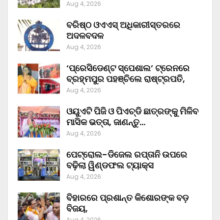
Aug 4, 2026
ବରିଷ୍ଠ ଓଏଏସ୍‌ ଅଧିକାରୀସ୍ତରରେ
ଅଦଳବଦଳ
Aug 4, 2026
‘ପ୍ରେସିଡେଣ୍ଟ ସ୍ପେଶାଲ’ ଟ୍ରେନରେ
ବ୍ରହ୍ମପୁର ପହଞ୍ଚିଲେ ରାଷ୍ଟ୍ରପତି,
Aug 4, 2026
ଓୟୁଏଟି ପିଜି ଓ ପିଏଚ୍‌ଡି ଛାତ୍ରଙ୍କୁ ମିଳିବ
ମାସିକ ଭତ୍ତା, ଜାଣନ୍ତୁ…
Aug 4, 2026
ପେଟ୍ରୋଲ-ଡିଜେଲ ରପ୍ତାନି ଉପରେ
ବଢ଼ିଲା ୱିଣ୍ଡଫଲ ଟ୍ୟାକ୍ସ
Aug 4, 2026
ବିହାରରେ ପ୍ରଶାନ୍ତ କିଶୋରଙ୍କ ବଡ଼
ବିଜୟ,
Aug 4, 2026