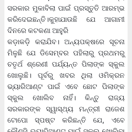
ସରକାର ମୁକାବିଲା ପାଇଁ ପ୍ରସ୍ତୁତି ଆରମ୍ଭ
କରିଦେଇଛନ୍ତି।କୁହାଯାଉଛି ଯେ ଆଗାମୀ
ଦିନରେ କଟକଣା ଆହୁରି
କଡ଼ାକଡ଼ି କରାଯିବ। ଅନ୍ୟପକ୍ଷରେ ସୂଚନା
ମିଳୁଛି ଯେ ଡିସେମ୍ବର ପହିଲାରୁ ପ୍ରଥମରୁ
ଚତୃର୍ଥ ଶ୍ରେଣୀ ପର୍ଯ୍ୟନ୍ତ ପିଲାଙ୍କ ସ୍କୁଲ
ଖୋଲୁଛି। ପୂର୍ବରୁ ଖବର ଥିଲା ଓମିକ୍ରନ
ଭ୍ୟାରିଆଣ୍ଟ ପାଇଁ ଏବେ ଛୋଟ ପିଲାଙ୍କ
ସ୍କୁଲ ଖୋଲିବ ନାହିଁ। କିନ୍ତୁ ରାଜ୍ୟ
ସରକାରଙ୍କ ସ୍ୱାସ୍ଥ୍ୟ ମନ୍ତ୍ରୀ ରାଜେଶ
ଟୋପୋ ସ୍ପଷ୍ଟ କରିଛନ୍ତି ଯେ, ଏବେ
କୌଣସି ଭ୍ୟାରିଆଣ୍ଟ ପାଇଁ ସ୍କୁଲ ଖୋଲିବା