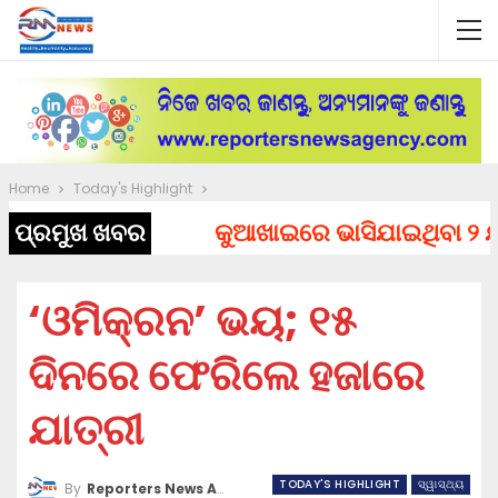
Home
Today's Highlight
ପ୍ରମୁଖ ଖବର
କୁଆଖାଇରେ ଭାସିଯାଇଥିବା ୨ ଯୁବ
‘ଓମିକ୍ରନ’ ଭୟ; ୧୫
ଦିନରେ ଫେରିଲେ ହଜାରେ
ଯାତ୍ରୀ
TODAY'S HIGHLIGHT
ସ୍ୱାସ୍ଥ୍ୟ
By
Reporters News Agency