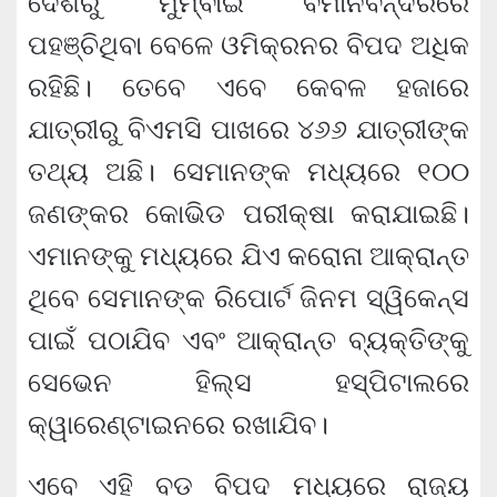
ଦେଶରୁ ମୁମ୍ବାଇ ବିମାନବନ୍ଦରରେ
ପହଞ୍ଚିଥିବା ବେଳେ ଓମିକ୍ରନର ବିପଦ ଅଧିକ
ରହିଛି। ତେବେ ଏବେ କେବଳ ହଜାରେ
ଯାତ୍ରୀରୁ ବିଏମସି ପାଖରେ ୪୬୬ ଯାତ୍ରୀଙ୍କ
ତଥ୍ୟ ଅଛି। ସେମାନଙ୍କ ମଧ୍ୟରେ ୧୦୦
ଜଣଙ୍କର କୋଭିଡ ପରୀକ୍ଷା କରାଯାଇଛି।
ଏମାନଙ୍କୁ ମଧ୍ୟରେ ଯିଏ କରୋନା ଆକ୍ରାନ୍ତ
ଥିବେ ସେମାନଙ୍କ ରିପୋର୍ଟ ଜିନମ ସ୍ୱିକେନ୍ସ
ପାଇଁ ପଠାଯିବ ଏବଂ ଆକ୍ରାନ୍ତ ବ୍ୟକ୍ତିଙ୍କୁ
ସେଭେନ ହିଲ୍ସ ହସ୍ପିଟାଲରେ
କ୍ୱାରେଣ୍ଟାଇନରେ ରଖାଯିବ।
ଏବେ ଏହି ବଡ଼ ବିପଦ ମଧ୍ୟରେ ରାଜ୍ୟ