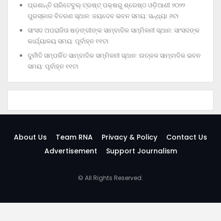
ପ୍ରଶାନ୍ତି ଚାରିଟେବୁଲ୍‌ ଟ୍ରଷ୍ଟ୍‌ ପକ୍ଷରୁ ଶ୍ରେଷ୍ଠ ଓଡ଼ିଆଣୀ ୨୦୨୨
ପୁରସ୍କାର ବିତରଣ ସ୍ଥାନ: ଜୟଦେବ ଭବନ ସମୟ: ସନ୍ଧ୍ୟା ୬ଟା
ସାଂସଦ ଅପରାଜିତା ଷଡ଼ଙ୍ଗୀଙ୍କ ସାମ୍ବାଦିକ ସମ୍ମିଳନୀ ସ୍ଥାନ: ସାଂସଦଙ୍କ
କାର୍ଯ୍ୟାଳୟ ସମୟ: ପୂର୍ବାହ୍ନ ୧୧ଟା
ଦୁର୍ନୀତି ସମ୍ପର୍କିତ ସାମ୍ବାଦିକ ସମ୍ମିଳନୀ ସ୍ଥାନ: ଉତ୍କଳ ସାମ୍ବାଦିକ ଭବନ
ସମୟ: ପୂର୍ବାହ୍ନ ୧୧ଟା
About Us
Team RNA
Privacy & Policy
Contact Us
Advertisement
Support Journalism
© All Rights Reserved.