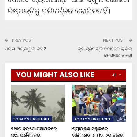
ନିଷ୍ପତ୍ତିକୁ ପରିବର୍ତ୍ତନ କରାଯିବନାହିଁ।
PREV POST
NEXT POST
ପରାଗ ଅଗ୍ରୱାଲ କିଏ?
କ୍ୟାଟ୍ରିନାଙ୍କ ବିବାହରେ ଲାଗିଲା
କରୋନାର ନଜର!
YOU MIGHT ALSO LIKE
All
TODAY'S HIGHLIGHT
TODAY'S HIGHLIGHT
୧୨ରେ ବଙ୍ଗୋପସାଗରରେ
ବ୍ୟାଙ୍କକ ସ୍କୁଲରେ
ନୂଆ ଘୂର୍ଣ୍ଣିବଳୟ
ଗୁଳିକାଣ୍ଡ: ୭ ମୃତ, ୨୦ ଛାତ୍ର