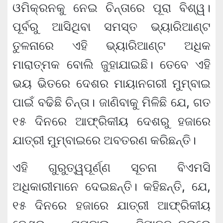
ଓମିକ୍ରନକୁ ନେଇ ଚିନ୍ତାରେ ପୂରା ବିଶ୍ୱ।
ପୂର୍ବରୁ ଆସିଥିବା ସମସ୍ତ ଭ୍ୟାରିଆଣ୍ଟ
ତୁଳନାରେ ଏହି ଭ୍ୟାରିଆଣ୍ଟ ଅଧିକ
ମାରାତ୍ମକ ବୋଲି ଜୁହାଯାଇଛି। ତେବେ ଏହି
ଭୟ ଭିତରେ ଦେଶର ମାୟାନଗରୀ ମୁମ୍ବାଇ
ପାଇଁ ବଢିଛି ଚିନ୍ତା। ଜାଣିବାକୁ ମିଳିଛି ଯେ, ଗତ
୧୫ ଦିନରେ ଆଫ୍ରିକୀୟ ଦେଶରୁ ହଜାରେ
ଯାତ୍ରୀ ମୁମ୍ବାଇରେ ଅବତରଣ କରିଛନ୍ତି।
ଏହି ଗୁରୁତ୍ୱପୂର୍ଣ୍ଣ ସୂଚନା ବିଏମସି
ଅଧିକାରୀମାନେ ଦେଇଛନ୍ତି। କହିଛନ୍ତି, ଯେ,
୧୫ ଦିନରେ ହଜାରେ ଯାତ୍ରୀ ଆଫ୍ରିକୀୟ