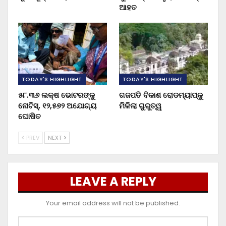
ଆହତ
TODAY'S HIGHLIGHT
TODAY'S HIGHLIGHT
୫୮.୩୬ ଲକ୍ଷ ଭୋଟରଙ୍କୁ
ଗଜପତି ବିକାଶ ରୋଡମ୍ୟାପ୍‌କୁ
ନୋଟିସ୍‌, ୧୨,୫୭୨ ଅଯୋଗ୍ୟ
ମିଳିଲା ଗୁରୁତ୍ୱ
ଘୋଷିତ
PREV
NEXT
LEAVE A REPLY
Your email address will not be published.