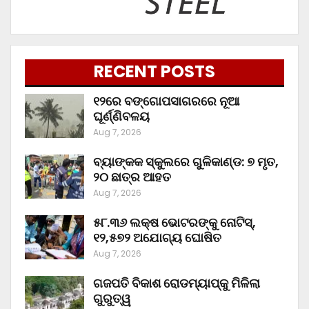
RECENT POSTS
୧୨ରେ ବଙ୍ଗୋପସାଗରରେ ନୂଆ
ଘୂର୍ଣ୍ଣିବଳୟ
Aug 7, 2026
ବ୍ୟାଙ୍କକ ସ୍କୁଲରେ ଗୁଳିକାଣ୍ଡ: ୭ ମୃତ,
୨୦ ଛାତ୍ର ଆହତ
Aug 7, 2026
୫୮.୩୬ ଲକ୍ଷ ଭୋଟରଙ୍କୁ ନୋଟିସ୍‌,
୧୨,୫୭୨ ଅଯୋଗ୍ୟ ଘୋଷିତ
Aug 7, 2026
ଗଜପତି ବିକାଶ ରୋଡମ୍ୟାପ୍‌କୁ ମିଳିଲା
ଗୁରୁତ୍ୱ