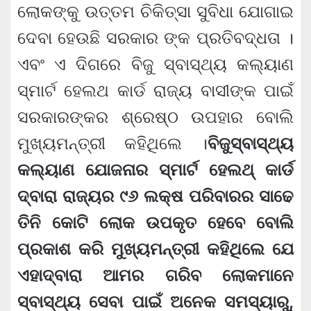
ଲୋକଙ୍କୁ ଉତ୍ତମ ଚିକିତ୍ସା ସୁବିଧା ଯୋଗାଇ
ଦେବା ହେଉଛି ସରକାର ଙ୍କ ପ୍ରତିବଦ୍ଧତା ।
ଏବଂ ଏ ଦିଗରେ ବିଜୁ ସ୍ବାସ୍ଥ୍ୟ କଲ୍ୟାଣ
ସ୍ମାର୍ଟ ହେଲଥ କାର୍ଡ ରାଜ୍ୟ ବାସୀଙ୍କ ପାଇଁ
ସରକାରଙ୍କର ଶ୍ରେଷ୍ଠ ଉପହାର ବୋଲି
ମୁଖ୍ୟମନ୍ତ୍ରୀ କହିଥିଲେ ।
ବିଜୁସ୍ବାସ୍ଥ୍ୟ
କଲ୍ୟାଣ ଯୋଜନାର ସ୍ମାର୍ଟ ହେଲଥ୍ କାର୍ଡ
ଦ୍ବାରା ରାଜ୍ୟର ୯୬ ଲକ୍ଷ ପରିବାରର ସାଢେ
ତିନି କୋଟି ଲୋକ ଉପକୃତ ହେବେ ବୋଲି
ପ୍ରକାଶ କରି ମୁଖ୍ୟମନ୍ତ୍ରୀ କହିଥିଲେ ଯେ
ଏହାଦ୍ବାରା ଆମର ଗରିବ ଲୋକମାନେ
ସ୍ବାସ୍ଥ୍ୟ ସେବା ପାଇଁ ଅନେକ ସମସ୍ୟାରୁ,