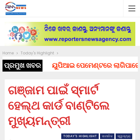
Home
Today's Highlight
ପ୍ରମୁଖ ଖବର
ୟୁପିଆଇ ପେମେଣ୍ଟରେ ଲାଗିପାରେ ଚାର୍ଜ
ଗଞ୍ଜାମ ପାଇଁ ସ୍ମାର୍ଟ
ହେଲ୍‌ଥ କାର୍ଡ ବାଣ୍ଟିଲେ
ମୁଖ୍ୟମନ୍ତ୍ରୀ
TODAY'S HIGHLIGHT
ସାମାଜିକ
ସ୍ୱାସ୍ଥ୍ୟ