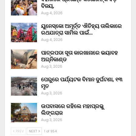
ବିଜୟ,
Aug 4, 2026
ୟୁନେସ୍କୋ ଅମୂର୍ତ୍ତ ଐତିହ୍ୟ ତାଲିକାରେ
ରଥଯାତ୍ରା ସାମିଲ ପାଇଁ…
Aug 4, 2026
ପାତ୍ରପଡା ସୂତା କାରଖାନାରେ ଭୟାବହ
ଅଗ୍ନିକାଣ୍ଡ
Aug 3, 2026
ପେରୁରେ ପର୍ଯ୍ୟଟକ ବିମାନ ଦୁର୍ଘଟଣା, ୧୩
ମୃତ
Aug 3, 2026
ଉପବାସରେ ରହିଲେ ମହାପ୍ରଭୁ
ଲିଙ୍ଗରାଜ
Aug 3, 2026
PREV
NEXT
1 of 954