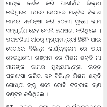
ମାଙ୍କ ଦର୍ଶନ କରି ଆଶୀର୍ବାଦ ଭିକ୍ଷା
କରିଥିଲେ ।ପରେ ସେଠାରେ ମନ୍ଦିର ବିକାଶ
କାମର ସମୀକ୍ଷା କରି ୨୦୨୩ ସୁଦ୍ଧା କାମ
ସମ୍ପୂର୍ଣ୍ଣ ହେବ ବୋଲି ଘୋଷଣା କରିଥିଲେ ।
ତାରାତରିଣୀ ପୀଠରୁ ମୁଖ୍ୟମନ୍ତ୍ରୀ ହିଞିଳି ଯାଇ
ସେଠାରେ ବିଭିନ୍ନ କାର୍ଯ୍ୟକ୍ରମ ରେ ଭାଗ
ନେଇଥିଲେ। ଗଞ୍ଜାମ ରେ ମିଶନ ଶକ୍ତି ମା
ମାନଙ୍କ କାମର ମୁଖ୍ୟମନ୍ତ୍ରୀ ଉଚ୍ଚ
ପ୍ରଶଂସା କରିବା ସହ ବିଭିନ୍ନ ମିଶନ ଶକ୍ତି
ଗୋଷ୍ଠୀ ଙ୍କୁ ଶହେ କୋଟି ଟଙ୍କାର ଋଣ
ବଣ୍ଟନ କରିଥିଲେ ।