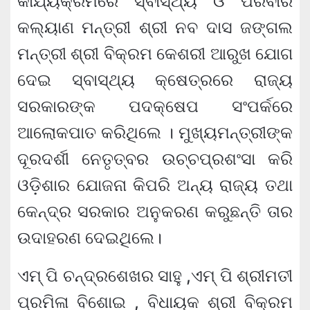
କାର୍ଯ୍ୟକ୍ରମରେ ସ୍ବାସ୍ଥ୍ୟ ଓ ପରିବାର
କଲ୍ୟାଣ ମନ୍ତ୍ରୀ ଶ୍ରୀ ନବ ଦାସ ଜଙ୍ଗଲ
ମନ୍ତ୍ରୀ ଶ୍ରୀ ବିକ୍ରମ କେଶରୀ ଆରୁଖ ଯୋଗ
ଦେଇ ସ୍ବାସ୍ଥ୍ୟ କ୍ଷେତ୍ରରେ ରାଜ୍ୟ
ସରକାରଙ୍କ ପଦକ୍ଷେପ ସଂପର୍କରେ
ଆଲୋକପାତ କରିଥିଲେ । ମୁଖ୍ୟମନ୍ତ୍ରୀଙ୍କ
ଦୂରଦର୍ଶୀ ନେତୃତ୍ବର ଉଚ୍ଚପ୍ରଶଂସା କରି
ଓଡ଼ିଶାର ଯୋଜନା କିପରି ଅନ୍ୟ ରାଜ୍ୟ ତଥା
କେନ୍ଦ୍ର ସରକାର ଅନୁକରଣ କରୁଛନ୍ତି ତାର
ଉଦାହରଣ ଦେଇଥିଲେ।
ଏମ୍ ପି ଚନ୍ଦ୍ରଶେଖର ସାହୁ ,ଏମ୍ ପି ଶ୍ରୀମତୀ
ପ୍ରମିଳା ବିଶୋଇ , ବିଧାୟକ ଶ୍ରୀ ବିକ୍ରମ