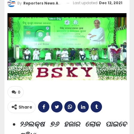
Last updated
Dec 12, 2021
By
Reporters News Agency
0
Share
୨୬ଲକ୍ଷ ୭୬ ହଜାର ଲୋକ ପାଇବେ