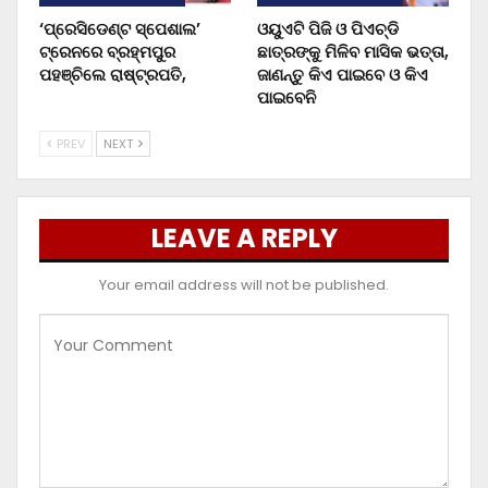
‘ପ୍ରେସିଡେଣ୍ଟ ସ୍ପେଶାଲ’
ଓୟୁଏଟି ପିଜି ଓ ପିଏଚ୍‌ଡି
ଟ୍ରେନରେ ବ୍ରହ୍ମପୁର
ଛାତ୍ରଙ୍କୁ ମିଳିବ ମାସିକ ଭତ୍ତା,
ପହଞ୍ଚିଲେ ରାଷ୍ଟ୍ରପତି,
ଜାଣନ୍ତୁ କିଏ ପାଇବେ ଓ କିଏ
ପାଇବେନି
PREV
NEXT
LEAVE A REPLY
Your email address will not be published.