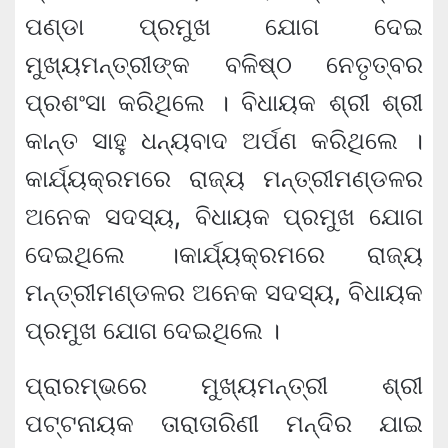
ପଣ୍ଡା ପ୍ରମୁଖ ଯୋଗ ଦେଇ
ମୁଖ୍ୟମନ୍ତ୍ରୀଙ୍କ ବଳିଷ୍ଠ ନେତୃତ୍ବର
ପ୍ରଶଂସା କରିଥିଲେ । ବିଧାୟକ ଶ୍ରୀ ଶ୍ରୀ
କାନ୍ତ ସାହୁ ଧନ୍ୟବାଦ ଅର୍ପଣ କରିଥିଲେ ।
କାର୍ଯ୍ୟକ୍ରମରେ ରାଜ୍ୟ ମନ୍ତ୍ରୀମଣ୍ଡଳର
ଅନେକ ସଦସ୍ୟ, ବିଧାୟକ ପ୍ରମୁଖ ଯୋଗ
ଦେଇଥିଲେ ।କାର୍ଯ୍ୟକ୍ରମରେ ରାଜ୍ୟ
ମନ୍ତ୍ରୀମଣ୍ଡଳର ଅନେକ ସଦସ୍ୟ, ବିଧାୟକ
ପ୍ରମୁଖ ଯୋଗ ଦେଇଥିଲେ ।
ପ୍ରାରମ୍ଭରେ ମୁଖ୍ୟମନ୍ତ୍ରୀ ଶ୍ରୀ
ପଟ୍ଟନାୟକ ତାରାତାରିଣୀ ମନ୍ଦିର ଯାଇ