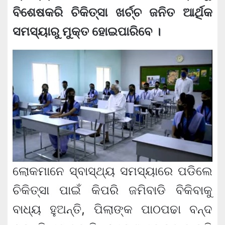
ବିଶେଷକରି ଚିକିତ୍ସା ଖର୍ଚ୍ଚ ଜନିତ ଆର୍ଥିକ
ସମସ୍ୟାରୁ ମୁକ୍ତ ହୋଇପାରିବେ ।
ଲୋକମାନେ ସ୍ବାସ୍ଥ୍ୟ ସମସ୍ୟାରେ ପଡିଲେ
ଚିକିତ୍ସା ପାଇଁ କିପରି ଜମିବାଡି ବିକିବାକୁ
ବାଧ୍ୟ ହୁଅନ୍ତି, ପିଲାଙ୍କ ପାଠପଢା ବନ୍ଦ