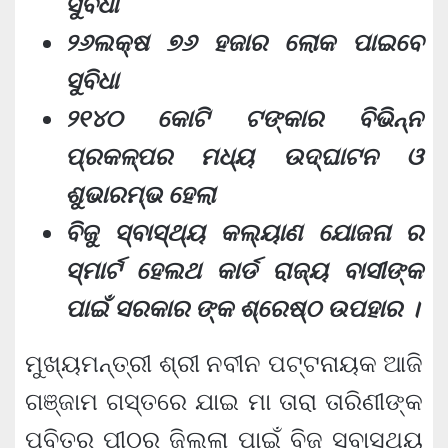
ସୁବିଧା
୨୬ଲକ୍ଷ ୭୬ ହଜାର ଲୋକ ପାଇବେ
ସୁବିଧା
୨୧୪୦ କୋଟି ଟଙ୍କାର ବିଭିନ୍ନ
ପ୍ରକଳ୍ପର ମଧ୍ୟ ଉଦ୍‌ଘାଟନ ଓ
ଶୁଭାରମ୍ଭ ହେଲା
ବିଜୁ ସ୍ବାସ୍ଥ୍ୟ କଲ୍ୟାଣ ଯୋଜନା ର
ସ୍ମାର୍ଟ ହେଲଥ କାର୍ଡ ରାଜ୍ୟ ବାସୀଙ୍କ
ପାଇଁ ସରକାର ଙ୍କ ଶ୍ରେଷ୍ଠ ଉପହାର ।
ମୁଖ୍ୟମନ୍ତ୍ରୀ ଶ୍ରୀ ନବୀନ ପଟ୍ଟନାୟକ ଆଜି
ଗଞ୍ଜାମ ଗସ୍ତରେ ଯାଇ ମା ତାରା ତାରିଣୀଙ୍କ
ପବିତ୍ର ପୀଠରୁ ଜିଲ୍ଲା ପାଇଁ ବିଜୁ ସ୍ବାସ୍ଥ୍ୟ