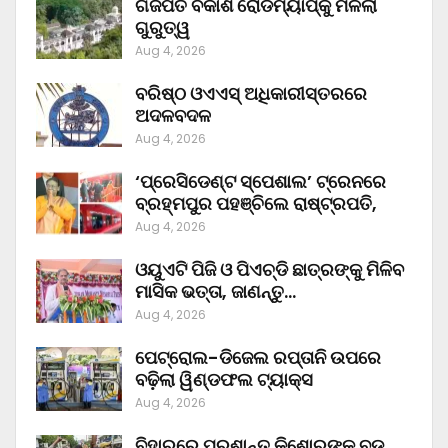
ଗଜପତି ବିକାଶ ରୋଡମ୍ୟାପ୍‌କୁ ମିଳିଲା
ଗୁରୁତ୍ୱ
Aug 4, 2026
ବରିଷ୍ଠ ଓଏଏସ୍‌ ଅଧିକାରୀସ୍ତରରେ
ଅଦଳବଦଳ
Aug 4, 2026
‘ପ୍ରେସିଡେଣ୍ଟ ସ୍ପେଶାଲ’ ଟ୍ରେନରେ
ବ୍ରହ୍ମପୁର ପହଞ୍ଚିଲେ ରାଷ୍ଟ୍ରପତି,
Aug 4, 2026
ଓୟୁଏଟି ପିଜି ଓ ପିଏଚ୍‌ଡି ଛାତ୍ରଙ୍କୁ ମିଳିବ
ମାସିକ ଭତ୍ତା, ଜାଣନ୍ତୁ…
Aug 4, 2026
ପେଟ୍ରୋଲ-ଡିଜେଲ ରପ୍ତାନି ଉପରେ
ବଢ଼ିଲା ୱିଣ୍ଡଫଲ ଟ୍ୟାକ୍ସ
Aug 4, 2026
ବିହାରରେ ପ୍ରଶାନ୍ତ କିଶୋରଙ୍କ ବଡ଼