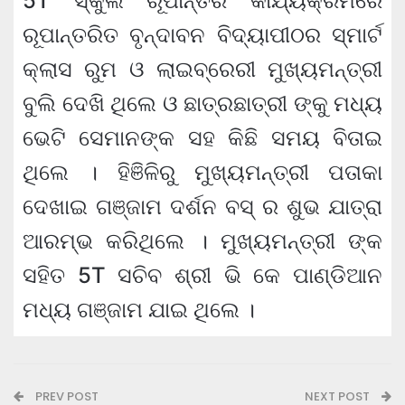
5T ସ୍କୁଲ ରୂପାନ୍ତର କାର୍ଯ୍ୟକ୍ରମରେ
ରୂପାନ୍ତରିତ ବୃନ୍ଦାବନ ବିଦ୍ୟାପୀଠର ସ୍ମାର୍ଟ
କ୍ଲାସ ରୁମ ଓ ଲାଇବ୍ରେରୀ ମୁଖ୍ୟମନ୍ତ୍ରୀ
ବୁଲି ଦେଖି ଥିଲେ ଓ ଛାତ୍ରଛାତ୍ରୀ ଙ୍କୁ ମଧ୍ୟ
ଭେଟି ସେମାନଙ୍କ ସହ କିଛି ସମୟ ବିତାଇ
ଥିଲେ । ହିଞିଳିରୁ ମୁଖ୍ୟମନ୍ତ୍ରୀ ପତାକା
ଦେଖାଇ ଗଞ୍ଜାମ ଦର୍ଶନ ବସ୍ ର ଶୁଭ ଯାତ୍ରା
ଆରମ୍ଭ କରିଥିଲେ । ମୁଖ୍ୟମନ୍ତ୍ରୀ ଙ୍କ
ସହିତ 5T ସଚିବ ଶ୍ରୀ ଭି କେ ପାଣ୍ଡିଆନ
ମଧ୍ୟ ଗଞ୍ଜାମ ଯାଇ ଥିଲେ ।
PREV POST
NEXT POST