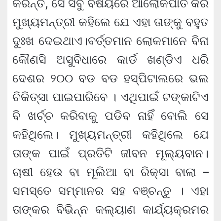
କରନ୍ତି, ସେ ସବୁ ବିଷୟରେ ଆଲୋକପାତ କରି
ମୁଖ୍ୟମନ୍ତ୍ରୀ କହିଲେ ଯେ ଏହା ତାଙ୍କୁ ବହୁତ
ଦୁଃଖ ଦେଇଥାଏ।ବର୍ତ୍ତମାନ ଲୋକମାନେ ବିନା
କୌଣସି ଅସୁବିଧାରେ କାର୍ଡ ଖଣ୍ଡିଏ ଧରି
ଦେଶର ୨୦୦ ବଡ ବଡ ହସ୍‌ପିଟାଲରେ ଭଲ
ଚିକିତ୍ସା ପାଇପାରିବେ । ଏଥିପାଇଁ ଟଙ୍କାଟିଏ
ବି ଖର୍ଚ୍ଚ କରିବାକୁ ପଡିବ ନାହିଁ ବୋଲି ସେ
କହିଥିଲେ। ମୁଖ୍ୟମନ୍ତ୍ରୀ କହିଥିଲେ ଯେ
ତାଙ୍କ ପାଇଁ ପ୍ରତିଟି ଜୀବନ ମୂଲ୍ୟବାନ।
ଚାଷୀ ହେଉ ବା ମୂଲିଆ ବା ରିକ୍‌ସା ବାଲା –
ସମସ୍ତେ ସମ୍ମାନର ସହ ବଞ୍ଚନ୍ତୁ । ଏହା
ତାଙ୍କର ବିଭିନ୍ନ କଲ୍ୟାଣ କାର୍ଯ୍ୟକ୍ରମର