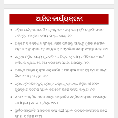
ଆଜିର କାର୍ଯ୍ୟକ୍ରମ
ଓଡ଼ିଶା ଊର୍ଦ୍ଦୁ ଏକାଡେମି ପକ୍ଷରୁ ‘ଜାତୀୟସ୍ତରୀୟ ସୁଫି କୱାଲି’ ସ୍ଥାନ:
ରବୀନ୍ଦ୍ର ମଣ୍ଡପ, ସମୟ: ସଂଧ୍ୟା ସାଢ଼େ ୬ଟା
ଅକ୍ଷର ଓ ସମ୍ବିଧାନ ସୁରକ୍ଷା ମଞ୍ଚ ପକ୍ଷରୁ ‘ଆସନ୍ତୁ ଶୁଣିବା ନିରଂଜନ
ଟକ୍‌ଲେଙ୍କୁ’ ସ୍ଥାନ: ପ୍ରେସ୍‌ କ୍ଲବ୍‌ ଅଫ୍‌ ଓଡ଼ିଶା ସମୟ: ସଂଧ୍ୟା ସାଢ଼େ ୬ଟା
ସମୃଦ୍ଧ ଓଡ଼ିଶା ରାଜ୍ୟ ଯୁବବାହିନୀର ଜିଲ୍ଲା ସ୍ତରୀୟ କମିଟି ଗଠନ ପାଇଁ
କର୍ମଶାଳା ସ୍ଥାନ: ଲୋହିଆ ଏକାଡେମି ସମୟ: ଅପରାହ୍‌ଣ ୪ଟା
ଅଶାନ୍ତ ଆତ୍ମା ପୁସ୍ତକ ଲୋକାର୍ପଣ ଓ ସାରସ୍ବତ ସମାରୋହ ସ୍ଥାନ: ପାନ୍ଥ
ନିବାସ ସମୟ: ସନ୍ଧ୍ୟା ୫ଟା
ପ୍ରଶାନ୍ତି ଚାରିଟେବୁଲ୍‌ ଟ୍ରଷ୍ଟ୍‌ ପକ୍ଷରୁ ଶ୍ରେଷ୍ଠ ଓଡ଼ିଆଣୀ ୨୦୨୨
ପୁରସ୍କାର ବିତରଣ ସ୍ଥାନ: ଜୟଦେବ ଭବନ ସମୟ: ସନ୍ଧ୍ୟା ୬ଟା
ସାଂସଦ ଅପରାଜିତା ଷଡ଼ଙ୍ଗୀଙ୍କ ସାମ୍ବାଦିକ ସମ୍ମିଳନୀ ସ୍ଥାନ: ସାଂସଦଙ୍କ
କାର୍ଯ୍ୟାଳୟ ସମୟ: ପୂର୍ବାହ୍ନ ୧୧ଟା
ଦୁର୍ନୀତି ସମ୍ପର୍କିତ ସାମ୍ବାଦିକ ସମ୍ମିଳନୀ ସ୍ଥାନ: ଉତ୍କଳ ସାମ୍ବାଦିକ ଭବନ
ସମୟ: ପୂର୍ବାହ୍ନ ୧୧ଟା