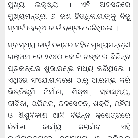
ମୁଖ୍ୟ ଲକ୍ଷ୍ୟ । ଏହି ଅବସରରେ
ମୁଖ୍ୟମନ୍ତ୍ରୀ ୭ ଜଣ ହିତାଧିକାରୀଙ୍କୁ ବିଜୁ
ସ୍ମାର୍ଟ ହେଲ୍‌ଥ କାର୍ଡ ବଣ୍ଟନ କରିଥିଲେ ।
ସ୍ବାସ୍ଥ୍ୟ କାର୍ଡ଼ ବଣ୍ଟନ ସହିତ ମୁଖ୍ୟମନ୍ତ୍ରୀ
ଗଞ୍ଜାମ ରେ ୨୧୪୦ କୋଟି ଟଙ୍କାର ବିଭିନ୍ନ
ପ୍ରକଳ୍ପର ଶୁଭାରମ୍ଭ ମଧ୍ୟ କରିଥିଲେ ।
ଏଥିରେ ସଂଯୋଗୀକରଣ ଠାରୁ ଆରମ୍ଭ କରି
ଭିତ୍ତିଭୂମି ନିର୍ମାଣ, ଶିକ୍ଷା, ସ୍ବାସ୍ଥ୍ୟ,
ଜୀବିକା, ପରିମଳ, ଜଳସେଚନ, ଶକ୍ତି, ମହିଳା
ଓ ଶିଶୁବିକାଶ ଆଦି ବିଭିନ୍ନ କ୍ଷେତ୍ରରେ
ନିର୍ମାଣ କାର୍ଯ୍ୟ କରାଯିବ। ଏହି