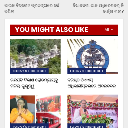
ପାଇକ ବିଦ୍ରୋହ ପ୍ରସଙ୍ଗରେ କେଁ
ବିଧାନସଭା ଶୀତ ଅଧିବେଶନରୁ କି
ପଶିଲା
ବାର୍ତ୍ତା ଗଲା?
YOU MIGHT ALSO LIKE
All
TODAY'S HIGHLIGHT
TODAY'S HIGHLIGHT
ଗଜପତି ବିକାଶ ରୋଡମ୍ୟାପ୍‌କୁ
ବରିଷ୍ଠ ଓଏଏସ୍‌
ମିଳିଲା ଗୁରୁତ୍ୱ
ଅଧିକାରୀସ୍ତରରେ ଅଦଳବଦଳ
TODAY'S HIGHLIGHT
TODAY'S HIGHLIGHT