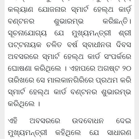
କଲ୍ୟାଣ ଯୋଜନାର ସ୍ମାର୍ଟ ହେଲ୍‌ଥ କାର୍ଡ଼
ବଣ୍ଟନର ଶୁଭାରମ୍ଭ କରିଛନ୍ତି।
ସୂଚନାଯୋଗ୍ୟ ଯେ ମୁଖ୍ୟମନ୍ତ୍ରୀ ଶ୍ରୀ
ପଟ୍ଟନାୟକ ଚଳିତ ବର୍ଷ ସ୍ବାଧୀନତା ଦିବସ
ଅବସରରେ ସ୍ମାର୍ଟ ହେଲ୍‌ଥ କାର୍ଡ ସଂପର୍କରେ
ଘୋଷଣା କରିଥିଲେ । ଏହାପରେ ଅଗଷ୍ଟ ୨୦
ତାରିଖରେ ସେ ମାଲକାନଗିରିରେ ପ୍ରଥମ କରି
ସ୍ମାର୍ଟ ହେଲ୍‌ଥ କାର୍ଡ ବଣ୍ଟନର ଶୁଭାରମ୍ଭ
କରିଥିଲେ ।
ଏହି ଅବସରରେ ଉଦବୋଧନ ଦେଇ
ମୁଖ୍ୟମନ୍ତ୍ରୀ କହିଥିଲେ ଯେ ସାଧାରଣ