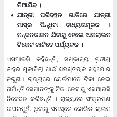
ନିଆଯିବ ।
ଯାତ୍ରୀ ପରିବହନ ଗାଡିରେ ଯାତ୍ରୀ
ମାସ୍କ ପିନ୍ଧିବା ବାଧ୍ୟତାମୂଳକ ।
ନନ୍ଦନକାନନ ଯିବାକୁ ହେଲେ ଅନଲାଇନ
ଟିକେଟ କାଟିବେ ପର୍ଯ୍ୟଟକ ।
ଏସଆରସି କହିଛନ୍ତି, ସମ୍ଭାବ୍ୟ ତୃତୀୟ
ଲହର ମୁକାବିଲା ପାଇଁ ସମସ୍ତଙ୍କ ସହଯୋଗ
ଜରୁରୀ। ରାଜ୍ୟରେ ଯେଉଁମାନେ ଟିକା ନେଇ
ନାହାଁନ୍ତି ସେମାନଙ୍କୁ ଟିକା ନେବାକୁ ଏସଆରସି
ନିବେଦନ କରିଛନ୍ତି । ରାଜ୍ୟରେ ସଂକ୍ରମଣ
ଉପରମୁହାଁ ଥିବାରୁ ସମସ୍ତେ କୋଭିଡ ଲାଇନ