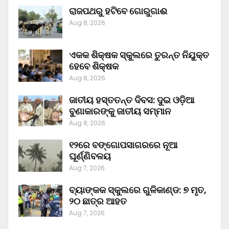
ରାଜପଥରୁ ହଟିବେ ଗୋରୁଗାଈ
Aug 8, 2026
ଏକକ ଶିକ୍ଷକ ସ୍କୁଲରେ ତୁରନ୍ତ ନିଯୁକ୍ତ
ହେବେ ଶିକ୍ଷକ
Aug 8, 2026
ଜାତୀୟ ହସ୍ତତନ୍ତ ଦିବସ: ଦୁଇ ଓଡ଼ିଆ
ବୁଣାକାରଙ୍କୁ ଜାତୀୟ ସମ୍ମାନ
Aug 8, 2026
୧୨ରେ ବଙ୍ଗୋପସାଗରରେ ନୂଆ
ଘୂର୍ଣ୍ଣିବଳୟ
Aug 7, 2026
ବ୍ୟାଙ୍କକ ସ୍କୁଲରେ ଗୁଳିକାଣ୍ଡ: ୭ ମୃତ,
୨୦ ଛାତ୍ର ଆହତ
Aug 7, 2026