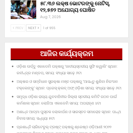
୫୮.୩୬ ଲକ୍ଷ ଭୋଟରଙ୍କୁ ନୋଟିସ୍‌,
୧୨,୫୭୨ ଅଯୋଗ୍ୟ ଘୋଷିତ
Aug 7, 2026
PREV
NEXT
1 of 955
ଆଜିର କାର୍ଯ୍ୟକ୍ରମ
ଓଡ଼ିଶା ଊର୍ଦ୍ଦୁ ଏକାଡେମି ପକ୍ଷରୁ ‘ଜାତୀୟସ୍ତରୀୟ ସୁଫି କୱାଲି’ ସ୍ଥାନ:
ରବୀନ୍ଦ୍ର ମଣ୍ଡପ, ସମୟ: ସଂଧ୍ୟା ସାଢ଼େ ୬ଟା
ଅକ୍ଷର ଓ ସମ୍ବିଧାନ ସୁରକ୍ଷା ମଞ୍ଚ ପକ୍ଷରୁ ‘ଆସନ୍ତୁ ଶୁଣିବା ନିରଂଜନ
ଟକ୍‌ଲେଙ୍କୁ’ ସ୍ଥାନ: ପ୍ରେସ୍‌ କ୍ଲବ୍‌ ଅଫ୍‌ ଓଡ଼ିଶା ସମୟ: ସଂଧ୍ୟା ସାଢ଼େ ୬ଟା
ସମୃଦ୍ଧ ଓଡ଼ିଶା ରାଜ୍ୟ ଯୁବବାହିନୀର ଜିଲ୍ଲା ସ୍ତରୀୟ କମିଟି ଗଠନ ପାଇଁ
କର୍ମଶାଳା ସ୍ଥାନ: ଲୋହିଆ ଏକାଡେମି ସମୟ: ଅପରାହ୍‌ଣ ୪ଟା
ଅଶାନ୍ତ ଆତ୍ମା ପୁସ୍ତକ ଲୋକାର୍ପଣ ଓ ସାରସ୍ବତ ସମାରୋହ ସ୍ଥାନ: ପାନ୍ଥ
ନିବାସ ସମୟ: ସନ୍ଧ୍ୟା ୫ଟା
ପ୍ରଶାନ୍ତି ଚାରିଟେବୁଲ୍‌ ଟ୍ରଷ୍ଟ୍‌ ପକ୍ଷରୁ ଶ୍ରେଷ୍ଠ ଓଡ଼ିଆଣୀ ୨୦୨୨