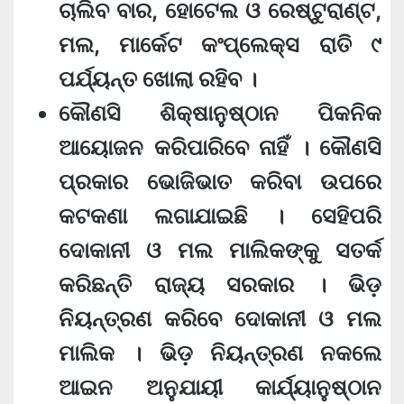
ଚାଲିବ ବାର, ହୋଟେଲ ଓ ରେଷ୍ଟୁରାଣ୍ଟ,
ମଲ, ମାର୍କେଟ କଂପ୍ଲେକ୍ସ ରାତି ୯
ପର୍ଯ୍ୟନ୍ତ ଖୋଲା ରହିବ ।
କୌଣସି ଶିକ୍ଷାନୁଷ୍ଠାନ ପିକନିକ
ଆୟୋଜନ କରିପାରିବେ ନାହିଁ । କୌଣସି
ପ୍ରକାର ଭୋଜିଭାତ କରିବା ଉପରେ
କଟକଣା ଲଗାଯାଇଛି । ସେହିପରି
ଦୋକାନୀ ଓ ମଲ ମାଲିକଙ୍କୁ ସତର୍କ
କରିଛନ୍ତି ରାଜ୍ୟ ସରକାର । ଭିଡ଼
ନିୟନ୍ତ୍ରଣ କରିବେ ଦୋକାନୀ ଓ ମଲ
ମାଲିକ । ଭିଡ଼ ନିୟନ୍ତ୍ରଣ ନକଲେ
ଆଇନ ଅନୁଯାୟୀ କାର୍ଯ୍ୟାନୁଷ୍ଠାନ