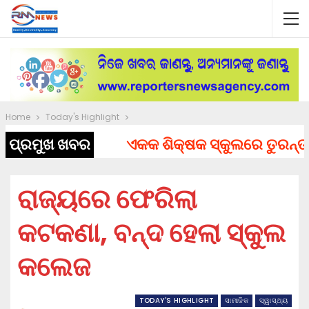
Home
Today's Highlight
ପ୍ରମୁଖ ଖବର
ଏକକ ଶିକ୍ଷକ ସ୍କୁଲରେ ତୁରନ୍ତ ନିଯ
ରାଜ୍ୟରେ ଫେରିଲା
କଟକଣା, ବନ୍ଦ ହେଲା ସ୍କୁଲ
କଲେଜ
TODAY'S HIGHLIGHT
ସାମାଜିକ
ସ୍ୱାସ୍ଥ୍ୟ