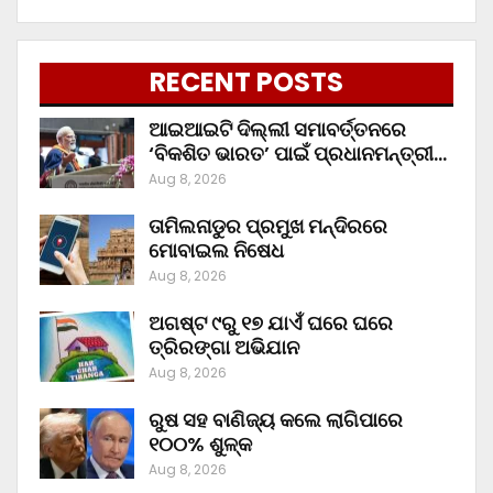
RECENT POSTS
ଆଇଆଇଟି ଦିଲ୍ଲୀ ସମାବର୍ତ୍ତନରେ
‘ବିକଶିତ ଭାରତ’ ପାଇଁ ପ୍ରଧାନମନ୍ତ୍ରୀ…
Aug 8, 2026
ତାମିଲନାଡୁର ପ୍ରମୁଖ ମନ୍ଦିରରେ
ମୋବାଇଲ ନିଷେଧ
Aug 8, 2026
ଅଗଷ୍ଟ ୯ରୁ ୧୭ ଯାଏଁ ଘରେ ଘରେ
ତ୍ରିରଙ୍ଗା ଅଭିଯାନ
Aug 8, 2026
ରୁଷ ସହ ବାଣିଜ୍ୟ କଲେ ଲାଗିପାରେ
୧୦୦% ଶୁଳ୍କ
Aug 8, 2026