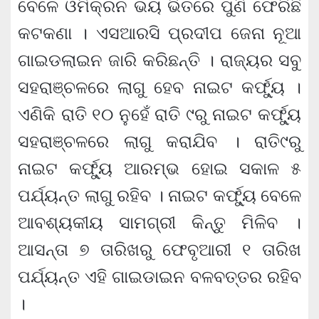
ବେଳେ ଓମିକ୍ରନ ଭୟ ଭିତରେ ପୁଣି ଫେରିଛି
କଟକଣା । ଏସଆରସି ପ୍ରଦୀପ ଜେନା ନୂଆ
ଗାଇଡଲାଇନ ଜାରି କରିଛନ୍ତି । ରାଜ୍ୟର ସବୁ
ସହରାଞ୍ଚଳରେ ଲାଗୁ ହେବ ନାଇଟ କର୍ଫ୍ୟୁ ।
ଏଣିକି ରାତି ୧୦ ନୁହେଁ ରାତି ୯ରୁ ନାଇଟ କର୍ଫ୍ୟୁ
ସହରାଞ୍ଚଳରେ ଲାଗୁ କରାଯିବ । ରାତି୯ରୁ
ନାଇଟ କର୍ଫ୍ୟୁ ଆରମ୍ଭ ହୋଇ ସକାଳ ୫
ପର୍ଯ୍ୟନ୍ତ ଲାଗୁ ରହିବ । ନାଇଟ କର୍ଫ୍ୟୁ ବେଳେ
ଆବଶ୍ୟକୀୟ ସାମଗ୍ରୀ କିନ୍ତୁ ମିଳିବ ।
ଆସନ୍ତା ୭ ତାରିଖରୁ ‌ଫେବୃଆରୀ ୧ ତାରିଖ
ପର୍ଯ୍ୟନ୍ତ ଏହି ଗାଇଡାଇନ ବଳବତ୍ତର ରହିବ
।