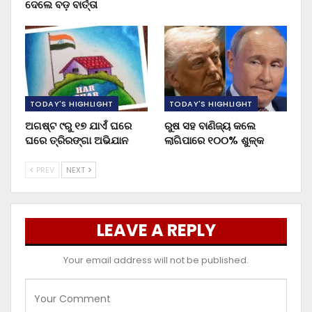
ଦେଲେ ବଡ଼ ବାର୍ତ୍ତା
TODAY'S HIGHLIGHT
TODAY'S HIGHLIGHT
ଅଗଷ୍ଟ ୯ରୁ ୧୭ ଯାଏଁ ଘରେ
ରୁଷ ସହ ବାଣିଜ୍ୟ କଲେ
ଘରେ ତ୍ରିରଙ୍ଗା ଅଭିଯାନ
ଲାଗିପାରେ ୧୦୦% ଶୁଳ୍କ
PREV
NEXT
LEAVE A REPLY
Your email address will not be published.