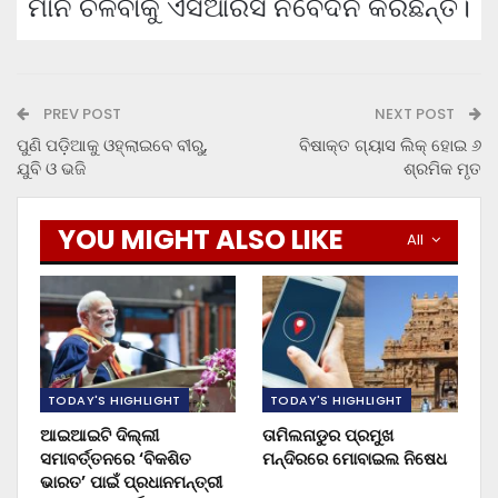
ମାନି ଚଳିବାକୁ ଏସଆରସି ନିବେଦନ କରିଛନ୍ତି।
PREV POST
NEXT POST
ପୁଣି ପଡ଼ିଆକୁ ଓହ୍ଲାଇବେ ବୀରୁ,
ବିଷାକ୍ତ ଗ୍ୟାସ ଲିକ୍ ହୋଇ ୬
ଯୁବି ଓ ଭଜି
ଶ୍ରମିକ ମୃତ
YOU MIGHT ALSO LIKE
All
TODAY'S HIGHLIGHT
TODAY'S HIGHLIGHT
ଆଇଆଇଟି ଦିଲ୍ଲୀ
ତାମିଲନାଡୁର ପ୍ରମୁଖ
ସମାବର୍ତ୍ତନରେ ‘ବିକଶିତ
ମନ୍ଦିରରେ ମୋବାଇଲ ନିଷେଧ
ଭାରତ’ ପାଇଁ ପ୍ରଧାନମନ୍ତ୍ରୀ