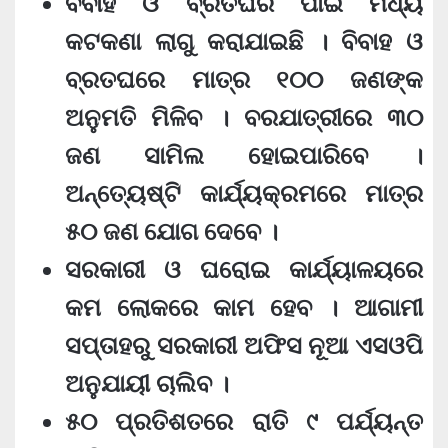
ବିବାହ ଓ ବ୍ରତଘର ପାଇଁ ମଧ୍ୟ
କଟକଣା ଲାଗୁ କରାଯାଇଛି । ବିବାହ ଓ
ବ୍ରତଘରେ ମାତ୍ର ୧୦୦ ଜଣଙ୍କ
ଅନୁମତି ମିଳିବ । ବରଯାତ୍ରୀରେ ୩୦
ଜଣ ସାମିଲ ହୋଇପାରିବେ ।
ଅନ୍ତ୍ୟେଷ୍ଟି କାର୍ଯ୍ୟକ୍ରମରେ ମାତ୍ର
୫୦ ଜଣ ଯୋଗ ଦେବେ ।
ସରକାରୀ ଓ ଘରୋଇ କାର୍ଯ୍ୟାଳୟରେ
କମ ଲୋକରେ କାମ ହେବ । ଆଗାମୀ
ସପ୍ତାହରୁ ସରକାରୀ ଅଫିସ ନୂଆ ଏସଓପି
ଅନୁଯାୟୀ ଚାଲିବ ।
୫୦ ପ୍ରତିଶତରେ ରାତି ୯ ପର୍ଯ୍ୟନ୍ତ