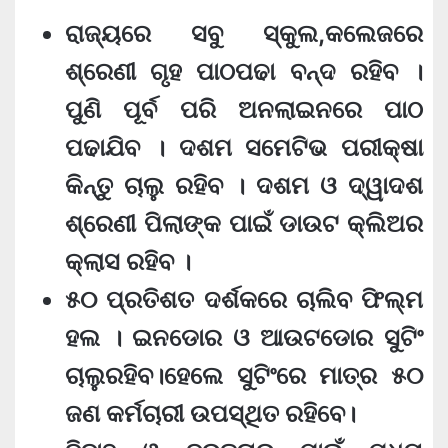
ରାଜ୍ୟରେ ସବୁ ସ୍କୁଲ,କଲେଜରେ
ଶ୍ରେଣୀ ଗୃହ ପାଠପଢା ବନ୍ଦ ରହିବ ।
ପୁଣି ପୂର୍ବ ପରି ଅନଲାଇନରେ ପାଠ
ପଢାଯିବ । ଦଶମ ସମେଟିଭ ପରୀକ୍ଷା
କିନ୍ତୁ ଚାଲୁ ରହିବ । ଦଶମ ଓ ଦ୍ୱାଦଶ
ଶ୍ରେଣୀ ପିଲାଙ୍କ ପାଇଁ ଡାଉଟ କ୍ଲିଅର
କ୍ଲାସ ରହିବ ।
୫୦ ପ୍ରତିଶତ ଦର୍ଶକରେ ଚାଲିବ ଫିଲ୍ମ
ହଲ । ଇନଡୋର ଓ ଆଉଟଡୋର ସୁଟିଂ
ଚାଲୁରହିବ।ହେଲେ ସୁଟିଂରେ ମାତ୍ର ୫୦
ଜଣ କର୍ମଚାରୀ ଉପସ୍ଥିତ ରହିବେ।