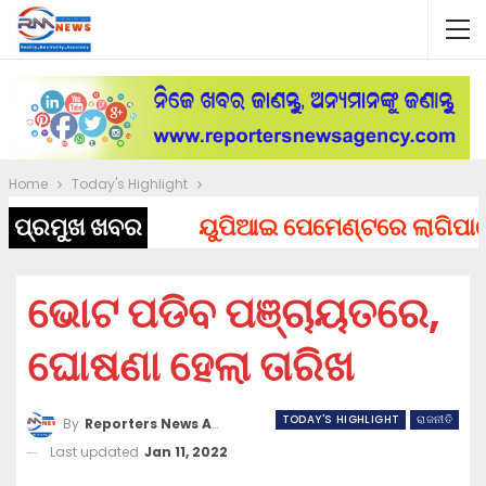
Home
Today's Highlight
ପ୍ରମୁଖ ଖବର
ୟୁପିଆଇ ପେମେଣ୍ଟରେ ଲାଗିପାରେ ଚା
ଭୋଟ ପଡିବ ପଞ୍ଚାୟତରେ,
ଘୋଷଣା ହେଲା ତାରିଖ
TODAY'S HIGHLIGHT
ରାଜନୀତି
By
Reporters News Agency
Last updated
Jan 11, 2022