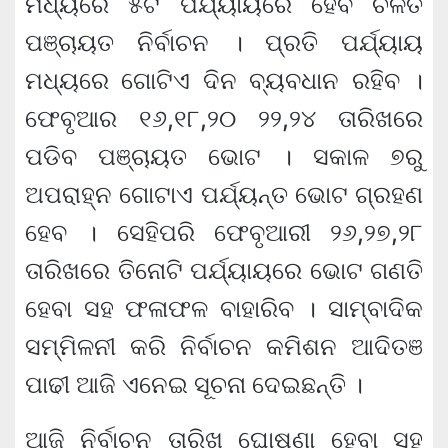
ମଧ୍ୟରେ ୫ଟି ପର୍ଯ୍ୟାୟରେ ହେବ ଚଳିତ
ପଞ୍ଚାୟତ ନିର୍ବାଚନ । ପ୍ରତି ପର୍ଯ୍ୟାୟ
ମଧ୍ୟରେ ଗୋଟିଏ ଦିନ ବ୍ୟବଧାନ ରହିବ ।
ଫେବୃଆର ୧୬,୧୮,୨୦ ୨୨,୨୪ ତାରିଖରେ
ପଡିବ ପଞ୍ଚାୟତ ଭୋଟ । ସକାଳ ୭ରୁ
ଅପରାହ୍ନ ଗୋଟାଏ ପର୍ଯ୍ୟନ୍ତ ଭୋଟ ଗ୍ରହଣ
ହେବ । ସେହିପରି ଫେବୃଆରୀ ୨୬,୨୭,୨୮
ତାରିଖରେ ତିନୋଟି ପର୍ଯ୍ୟାୟରେ ଭୋଟ ଗଣତି
ହେବା ସହ ଫଳାଫଳ ବାହାରିବ । ସାମ୍ବାଦିକ
ସମ୍ମିଳନୀ କରି ନିର୍ବାଚନ କମିଶନ ଆଦିତଞ
ପାଢୀ ଆଜି ଏନେଇ ସୂଚନା ଦେଇଛନ୍ତି ।
ଆଜି ନିର୍ବାଚନ ତାରିଖ ଘୋଷଣା ହେବା ସହ