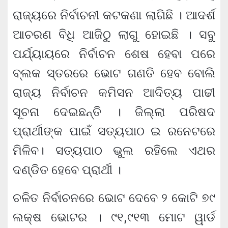
ରାଜ୍ୟରେ ନିର୍ବାଚନୀ କଟକଣା ଲାଗିଛି । ଆଦର୍ଶ
ଆଚରଣ ବିଧି ଆଜିଠୁ ଲାଗୁ ହୋଇଛି । ସବୁ
ପର୍ଯ୍ୟାୟରେ ନିର୍ବାଚନ ଶେଷ ହେବା ପରେ
ବ୍ଲକ ସ୍ତରରେ ଭୋଟ ଗଣତି ହେବ ବୋଲି
ରାଜ୍ୟ ନିର୍ବାଚନ କମିସନ ଆଦିତ୍ୟ ପାଢୀ
ସୂଚନା ଦେଇଛନ୍ତି । ଜିଲ୍ଲା ପରିଷଦ
ପ୍ରାର୍ଥୀଙ୍କ ପାଇଁ ସତ୍ୟପାଠ ଇ ରନେଟରେ
ମିଳିବ। ସତ୍ୟପାଠ ଭୁଲ ରହିଲେ ଏଥର
ଦଣ୍ଡିତ ହେବେ ପ୍ରାର୍ଥୀ ।
ଚଳିତ ନିର୍ବାଚନରେ ଭୋଟ ଦେବେ ୨ କୋଟି ୭୯
ଲକ୍ଷ ଭୋଟର । ୯୧,୯୧୩ ମୋଟ ୱାର୍ଡ