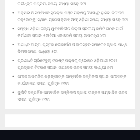
ରବୀନ୍ଦ୍ର ମଣ୍ଡପ, ସମୟ: ସଂଧ୍ୟା ସାଢ଼େ ୬ଟା
ଅକ୍ଷର ଓ ସମ୍ବିଧାନ ସୁରକ୍ଷା ମଞ୍ଚ ପକ୍ଷରୁ ‘ଆସନ୍ତୁ ଶୁଣିବା ନିରଂଜନ
ଟକ୍‌ଲେଙ୍କୁ’ ସ୍ଥାନ: ପ୍ରେସ୍‌ କ୍ଲବ୍‌ ଅଫ୍‌ ଓଡ଼ିଶା ସମୟ: ସଂଧ୍ୟା ସାଢ଼େ ୬ଟା
ସମୃଦ୍ଧ ଓଡ଼ିଶା ରାଜ୍ୟ ଯୁବବାହିନୀର ଜିଲ୍ଲା ସ୍ତରୀୟ କମିଟି ଗଠନ ପାଇଁ
କର୍ମଶାଳା ସ୍ଥାନ: ଲୋହିଆ ଏକାଡେମି ସମୟ: ଅପରାହ୍‌ଣ ୪ଟା
ଅଶାନ୍ତ ଆତ୍ମା ପୁସ୍ତକ ଲୋକାର୍ପଣ ଓ ସାରସ୍ବତ ସମାରୋହ ସ୍ଥାନ: ପାନ୍ଥ
ନିବାସ ସମୟ: ସନ୍ଧ୍ୟା ୫ଟା
ପ୍ରଶାନ୍ତି ଚାରିଟେବୁଲ୍‌ ଟ୍ରଷ୍ଟ୍‌ ପକ୍ଷରୁ ଶ୍ରେଷ୍ଠ ଓଡ଼ିଆଣୀ ୨୦୨୨
ପୁରସ୍କାର ବିତରଣ ସ୍ଥାନ: ଜୟଦେବ ଭବନ ସମୟ: ସନ୍ଧ୍ୟା ୬ଟା
ସାଂସଦ ଅପରାଜିତା ଷଡ଼ଙ୍ଗୀଙ୍କ ସାମ୍ବାଦିକ ସମ୍ମିଳନୀ ସ୍ଥାନ: ସାଂସଦଙ୍କ
କାର୍ଯ୍ୟାଳୟ ସମୟ: ପୂର୍ବାହ୍ନ ୧୧ଟା
ଦୁର୍ନୀତି ସମ୍ପର୍କିତ ସାମ୍ବାଦିକ ସମ୍ମିଳନୀ ସ୍ଥାନ: ଉତ୍କଳ ସାମ୍ବାଦିକ ଭବନ
ସମୟ: ପୂର୍ବାହ୍ନ ୧୧ଟା