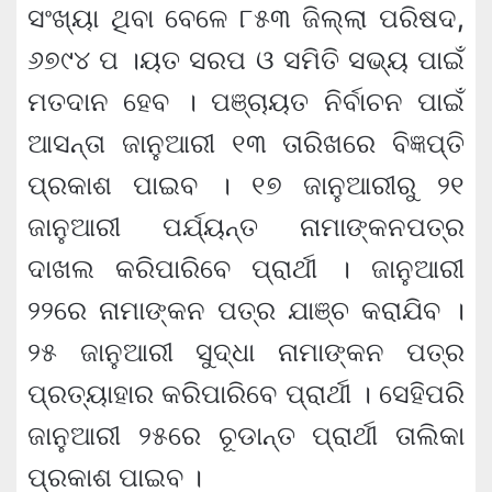
ସଂଖ୍ୟା ଥିବା ବେଳେ ୮୫୩ ଜିଲ୍ଲା ପରିଷଦ,
୬୭୯୪ ପ ।ୟତ ସରପ ଓ ସମିତି ସଭ୍ୟ ପାଇଁ
ମତଦାନ ହେବ । ପଞ୍ଚାୟତ ନିର୍ବାଚନ ପାଇଁ
ଆସନ୍ତା ଜାନୁଆରୀ ୧୩ ତାରିଖରେ ବିଜ୍ଞପ୍ତି
ପ୍ରକାଶ ପାଇବ । ୧୭ ଜାନୁଆରୀରୁ ୨୧
ଜାନୁଆରୀ ପର୍ଯ୍ୟନ୍ତ ନାମାଙ୍କନପତ୍ର
ଦାଖଲ କରିପାରିବେ ପ୍ରାର୍ଥୀ । ଜାନୁଆରୀ
୨୨ରେ ନାମାଙ୍କନ ପତ୍ର ଯାଞ୍ଚ କରାଯିବ ।
୨୫ ଜାନୁଆରୀ ସୁଦ୍ଧା ନାମାଙ୍କନ ପତ୍ର
ପ୍ରତ୍ୟାହାର କରିପାରିବେ ପ୍ରାର୍ଥୀ । ସେହିପରି
ଜାନୁଆରୀ ୨୫ରେ ଚୂଡାନ୍ତ ପ୍ରାର୍ଥୀ ତାଲିକା
ପ୍ରକାଶ ପାଇବ ।