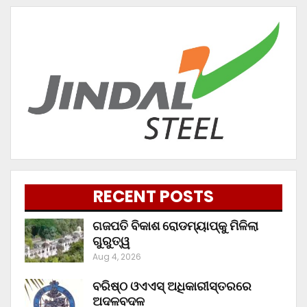
RECENT POSTS
ଗଜପତି ବିକାଶ ରୋଡମ୍ୟାପ୍‌କୁ ମିଳିଲା
ଗୁରୁତ୍ୱ
Aug 4, 2026
ବରିଷ୍ଠ ଓଏଏସ୍‌ ଅଧିକାରୀସ୍ତରରେ
ଅଦଳବଦଳ