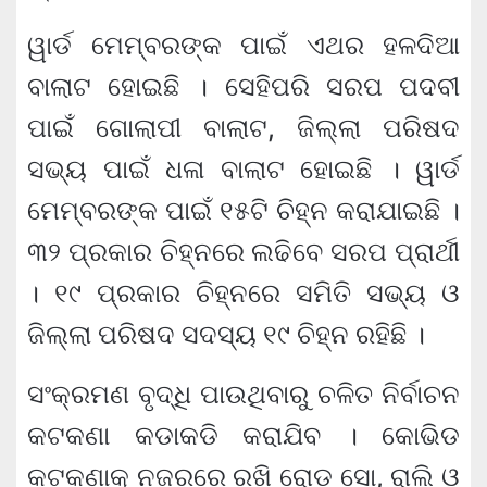
ୱାର୍ଡ ମେମ୍ବରଙ୍କ ପାଇଁ ଏଥର ହଳଦିଆ
ବାଲାଟ ହୋଇଛି । ସେହିପରି ସରପ ପଦବୀ
ପାଇଁ ଗୋଲାପୀ ବାଲାଟ, ଜିଲ୍ଲା ପରିଷଦ
ସଭ୍ୟ ପାଇଁ ଧଳା ବାଲାଟ ହୋଇଛି । ୱାର୍ଡ
ମେମ୍ବରଙ୍କ ପାଇଁ ୧୫ଟି ଚିହ୍ନ କରାଯାଇଛି ।
୩୨ ପ୍ରକାର ଚିହ୍ନରେ ଲଢିବେ ସରପ ପ୍ରାର୍ଥୀ
। ୧୯ ପ୍ରକାର ଚିହ୍ନରେ ସମିତି ସଭ୍ୟ ଓ
ଜିଲ୍ଲା ପରିଷଦ ସଦସ୍ୟ ୧୯ ଚିହ୍ନ ରହିଛି ।
ସଂକ୍ରମଣ ବୃଦ୍ଧି ପାଉଥିବାରୁ ଚଳିତ ନିର୍ବାଚନ
କଟକଣା କଡାକଡି କରାଯିବ । କୋଭିଡ
କଟକଣାକୁ ନଜରରେ ରଖି ରୋଡ ସୋ, ରାଲି ଓ