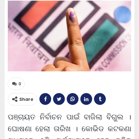
0
Share
ପଞ୍ଚାୟତ ନିର୍ବାଚନ ପାଇଁ ବାଜିଲା ବିଗୁଲ ।
ଘୋଷଣା ହେଲା ତାରିଖ । କୋଭିଡ କଟକଣା