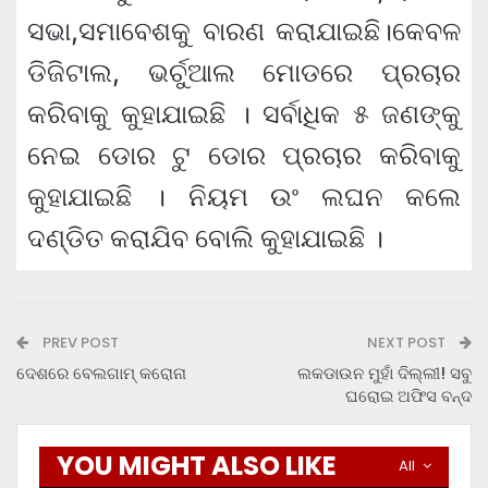
ସଭା,ସମାବେଶକୁ ବାରଣ କରାଯାଇଛି।କେବଳ
ଡିଜିଟାଲ, ଭର୍ଚୁଆଲ ମୋଡରେ ପ୍ରଚାର
କରିବାକୁ କୁହାଯାଇଛି । ସର୍ବାଧିକ ୫ ଜଣଙ୍କୁ
ନେଇ ଡୋର ଟୁ ଡୋର ପ୍ରଚାର କରିବାକୁ
କୁହାଯାଇଛି । ନିୟମ ଉଂ ଲଘନ କଲେ
ଦଣ୍ଡିତ କରାଯିବ ବୋଲି କୁହାଯାଇଛି ।
PREV POST
NEXT POST
ଦେଶରେ ବେଲଗାମ୍ କରୋନା
ଲକଡାଉନ ମୁହାଁ ଦିଲ୍ଲୀ! ସବୁ
ଘରୋଇ ଅଫିସ ବନ୍ଦ
YOU MIGHT ALSO LIKE
All