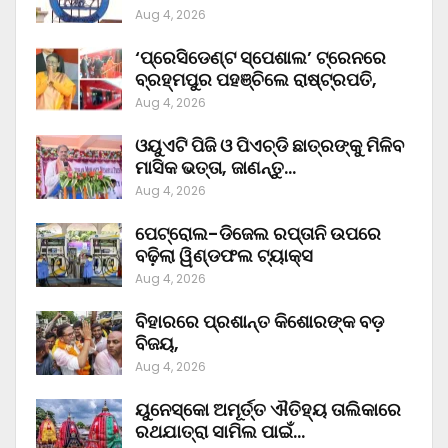
Aug 4, 2026
‘ପ୍ରେସିଡେଣ୍ଟ ସ୍ପେଶାଲ’ ଟ୍ରେନରେ
ବ୍ରହ୍ମପୁର ପହଞ୍ଚିଲେ ରାଷ୍ଟ୍ରପତି,
Aug 4, 2026
ଓୟୁଏଟି ପିଜି ଓ ପିଏଚ୍‌ଡି ଛାତ୍ରଙ୍କୁ ମିଳିବ
ମାସିକ ଭତ୍ତା, ଜାଣନ୍ତୁ…
Aug 4, 2026
ପେଟ୍ରୋଲ-ଡିଜେଲ ରପ୍ତାନି ଉପରେ
ବଢ଼ିଲା ୱିଣ୍ଡଫଲ ଟ୍ୟାକ୍ସ
Aug 4, 2026
ବିହାରରେ ପ୍ରଶାନ୍ତ କିଶୋରଙ୍କ ବଡ଼
ବିଜୟ,
Aug 4, 2026
ୟୁନେସ୍କୋ ଅମୂର୍ତ୍ତ ଐତିହ୍ୟ ତାଲିକାରେ
ରଥଯାତ୍ରା ସାମିଲ ପାଇଁ…