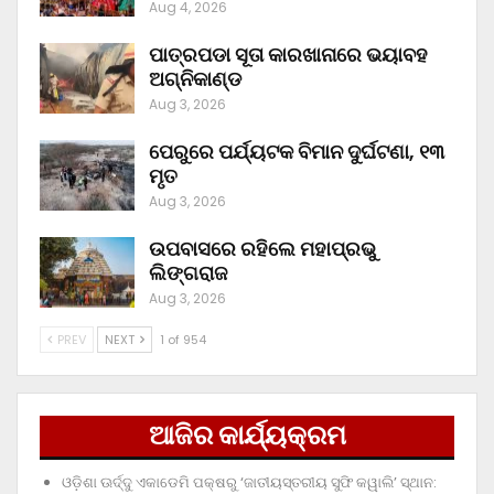
Aug 4, 2026
ପାତ୍ରପଡା ସୂତା କାରଖାନାରେ ଭୟାବହ
ଅଗ୍ନିକାଣ୍ଡ
Aug 3, 2026
ପେରୁରେ ପର୍ଯ୍ୟଟକ ବିମାନ ଦୁର୍ଘଟଣା, ୧୩
ମୃତ
Aug 3, 2026
ଉପବାସରେ ରହିଲେ ମହାପ୍ରଭୁ
ଲିଙ୍ଗରାଜ
Aug 3, 2026
PREV
NEXT
1 of 954
ଆଜିର କାର୍ଯ୍ୟକ୍ରମ
ଓଡ଼ିଶା ଊର୍ଦ୍ଦୁ ଏକାଡେମି ପକ୍ଷରୁ ‘ଜାତୀୟସ୍ତରୀୟ ସୁଫି କୱାଲି’ ସ୍ଥାନ: