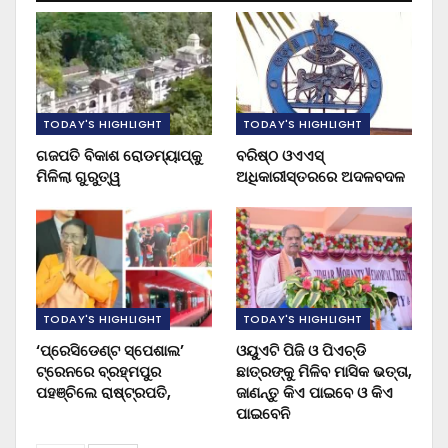
TODAY'S HIGHLIGHT
TODAY'S HIGHLIGHT
ଗଜପତି ବିକାଶ ରୋଡମ୍ୟାପ୍‌କୁ
ବରିଷ୍ଠ ଓଏଏସ୍‌
ମିଳିଲା ଗୁରୁତ୍ୱ
ଅଧିକାରୀସ୍ତରରେ ଅଦଳବଦଳ
TODAY'S HIGHLIGHT
TODAY'S HIGHLIGHT
‘ପ୍ରେସିଡେଣ୍ଟ ସ୍ପେଶାଲ’
ଓୟୁଏଟି ପିଜି ଓ ପିଏଚ୍‌ଡି
ଟ୍ରେନରେ ବ୍ରହ୍ମପୁର
ଛାତ୍ରଙ୍କୁ ମିଳିବ ମାସିକ ଭତ୍ତା,
ପହଞ୍ଚିଲେ ରାଷ୍ଟ୍ରପତି,
ଜାଣନ୍ତୁ କିଏ ପାଇବେ ଓ କିଏ
ପାଇବେନି