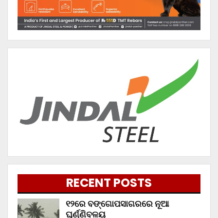
RECENT POSTS
୧୨ରେ ବଙ୍ଗୋପସାଗରରେ ନୂଆ
ଘୂର୍ଣ୍ଣିବଳୟ