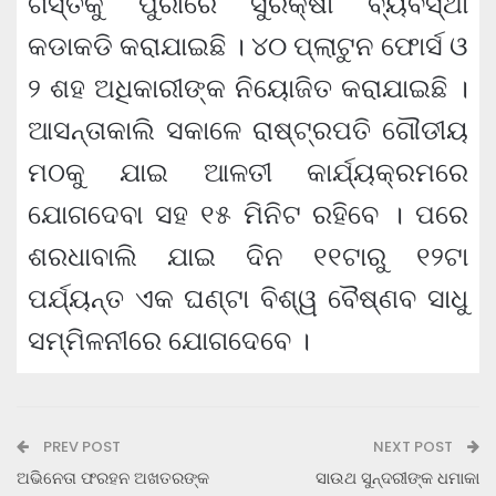
ଗସ୍ତକୁ ପୁରୀରେ ସୁରକ୍ଷା ବ୍ୟବସ୍ଥା
କଡାକଡି କରାଯାଇଛି । ୪୦ ପ୍ଲାଟୁନ ଫୋର୍ସ ଓ
୨ ଶହ ଅଧିକାରୀଙ୍କ ନିୟୋଜିତ କରାଯାଇଛି ।
ଆସନ୍ତାକାଲି ସକାଳେ ରାଷ୍ଟ୍ରପତି ଗୌଡୀୟ
ମଠକୁ ଯାଇ ଆଳତୀ କାର୍ଯ୍ୟକ୍ରମରେ
ଯୋଗଦେବା ସହ ୧୫ ମିନିଟ ରହିବେ । ପରେ
ଶରଧାବାଲି ଯାଇ ଦିନ ୧୧ଟାରୁ ୧୨ଟା
ପର୍ଯ୍ୟନ୍ତ ଏକ ଘଣ୍ଟା ବିଶ୍ୱ ବୈଷ୍ଣବ ସାଧୁ
ସମ୍ମିଳନୀରେ ଯୋଗଦେବେ ।
PREV POST
NEXT POST
ଅଭିନେତା ଫରହନ ଅଖତରଙ୍କ
ସାଉଥ ସୁନ୍ଦରୀଙ୍କ ଧମାକା