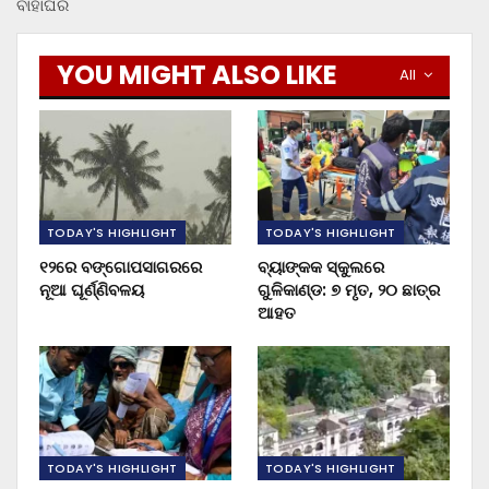
ବାହାଘର
YOU MIGHT ALSO LIKE
All
TODAY'S HIGHLIGHT
TODAY'S HIGHLIGHT
୧୨ରେ ବଙ୍ଗୋପସାଗରରେ
ବ୍ୟାଙ୍କକ ସ୍କୁଲରେ
ନୂଆ ଘୂର୍ଣ୍ଣିବଳୟ
ଗୁଳିକାଣ୍ଡ: ୭ ମୃତ, ୨୦ ଛାତ୍ର
ଆହତ
TODAY'S HIGHLIGHT
TODAY'S HIGHLIGHT