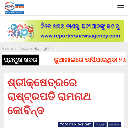
Home
Today's Highlight
ପ୍ରମୁଖ ଖବର
କୁଆଖାଇରେ ଭାସିଯାଇଥିବା ୨ ଯୁବକ
ଶ୍ରୀକ୍ଷେତ୍ରରେ
ରାଷ୍ଟ୍ରପତି ରାମନାଥ
କୋବିନ୍ଦ
TODAY'S HIGHLIGHT
ସଂସ୍କୃତି
ସାମାଜିକ