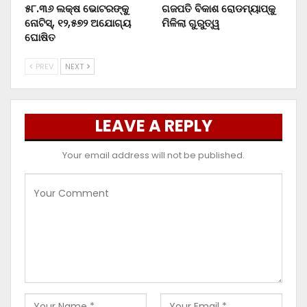
୫୮.୩୬ ଲକ୍ଷ ଭୋଟରଙ୍କୁ
ଗଜପତି ବିକାଶ ରୋଡମ୍ୟାପ୍‌କୁ
ନୋଟିସ୍‌, ୧୨,୫୭୨ ଅଯୋଗ୍ୟ
ମିଳିଲା ଗୁରୁତ୍ୱ
ଘୋଷିତ
PREV
NEXT
LEAVE A REPLY
Your email address will not be published.