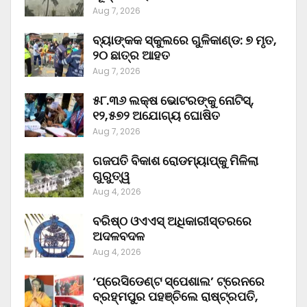
Aug 7, 2026
ବ୍ୟାଙ୍କକ ସ୍କୁଲରେ ଗୁଳିକାଣ୍ଡ: ୭ ମୃତ,
୨୦ ଛାତ୍ର ଆହତ
Aug 7, 2026
୫୮.୩୬ ଲକ୍ଷ ଭୋଟରଙ୍କୁ ନୋଟିସ୍‌,
୧୨,୫୭୨ ଅଯୋଗ୍ୟ ଘୋଷିତ
Aug 7, 2026
ଗଜପତି ବିକାଶ ରୋଡମ୍ୟାପ୍‌କୁ ମିଳିଲା
ଗୁରୁତ୍ୱ
Aug 4, 2026
ବରିଷ୍ଠ ଓଏଏସ୍‌ ଅଧିକାରୀସ୍ତରରେ
ଅଦଳବଦଳ
Aug 4, 2026
‘ପ୍ରେସିଡେଣ୍ଟ ସ୍ପେଶାଲ’ ଟ୍ରେନରେ
ବ୍ରହ୍ମପୁର ପହଞ୍ଚିଲେ ରାଷ୍ଟ୍ରପତି,