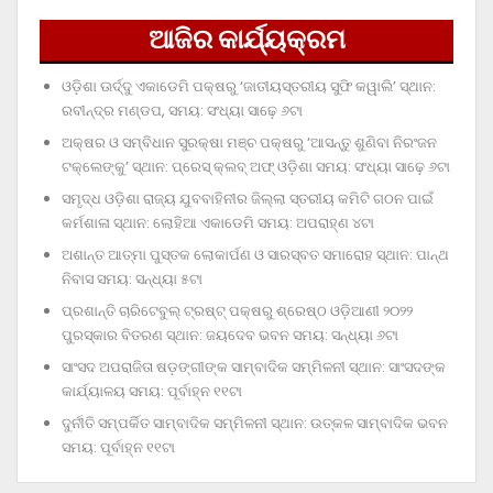
ଆଜିର କାର୍ଯ୍ୟକ୍ରମ
ଓଡ଼ିଶା ଊର୍ଦ୍ଦୁ ଏକାଡେମି ପକ୍ଷରୁ ‘ଜାତୀୟସ୍ତରୀୟ ସୁଫି କୱାଲି’ ସ୍ଥାନ:
ରବୀନ୍ଦ୍ର ମଣ୍ଡପ, ସମୟ: ସଂଧ୍ୟା ସାଢ଼େ ୬ଟା
ଅକ୍ଷର ଓ ସମ୍ବିଧାନ ସୁରକ୍ଷା ମଞ୍ଚ ପକ୍ଷରୁ ‘ଆସନ୍ତୁ ଶୁଣିବା ନିରଂଜନ
ଟକ୍‌ଲେଙ୍କୁ’ ସ୍ଥାନ: ପ୍ରେସ୍‌ କ୍ଲବ୍‌ ଅଫ୍‌ ଓଡ଼ିଶା ସମୟ: ସଂଧ୍ୟା ସାଢ଼େ ୬ଟା
ସମୃଦ୍ଧ ଓଡ଼ିଶା ରାଜ୍ୟ ଯୁବବାହିନୀର ଜିଲ୍ଲା ସ୍ତରୀୟ କମିଟି ଗଠନ ପାଇଁ
କର୍ମଶାଳା ସ୍ଥାନ: ଲୋହିଆ ଏକାଡେମି ସମୟ: ଅପରାହ୍‌ଣ ୪ଟା
ଅଶାନ୍ତ ଆତ୍ମା ପୁସ୍ତକ ଲୋକାର୍ପଣ ଓ ସାରସ୍ବତ ସମାରୋହ ସ୍ଥାନ: ପାନ୍ଥ
ନିବାସ ସମୟ: ସନ୍ଧ୍ୟା ୫ଟା
ପ୍ରଶାନ୍ତି ଚାରିଟେବୁଲ୍‌ ଟ୍ରଷ୍ଟ୍‌ ପକ୍ଷରୁ ଶ୍ରେଷ୍ଠ ଓଡ଼ିଆଣୀ ୨୦୨୨
ପୁରସ୍କାର ବିତରଣ ସ୍ଥାନ: ଜୟଦେବ ଭବନ ସମୟ: ସନ୍ଧ୍ୟା ୬ଟା
ସାଂସଦ ଅପରାଜିତା ଷଡ଼ଙ୍ଗୀଙ୍କ ସାମ୍ବାଦିକ ସମ୍ମିଳନୀ ସ୍ଥାନ: ସାଂସଦଙ୍କ
କାର୍ଯ୍ୟାଳୟ ସମୟ: ପୂର୍ବାହ୍ନ ୧୧ଟା
ଦୁର୍ନୀତି ସମ୍ପର୍କିତ ସାମ୍ବାଦିକ ସମ୍ମିଳନୀ ସ୍ଥାନ: ଉତ୍କଳ ସାମ୍ବାଦିକ ଭବନ
ସମୟ: ପୂର୍ବାହ୍ନ ୧୧ଟା