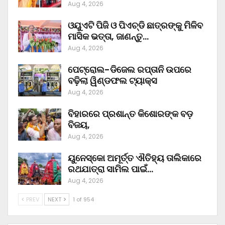
Aug 4, 2026
ଓୟୁଏଟି ପିଜି ଓ ପିଏଚ୍‌ଡି ଛାତ୍ରଙ୍କୁ ମିଳିବ
ମାସିକ ଭତ୍ତା, ଜାଣନ୍ତୁ…
Aug 4, 2026
ପେଟ୍ରୋଲ-ଡିଜେଲ ରପ୍ତାନି ଉପରେ
ବଢ଼ିଲା ୱିଣ୍ଡଫଲ ଟ୍ୟାକ୍ସ
Aug 4, 2026
ବିହାରରେ ପ୍ରଶାନ୍ତ କିଶୋରଙ୍କ ବଡ଼
ବିଜୟ,
Aug 4, 2026
ୟୁନେସ୍କୋ ଅମୂର୍ତ୍ତ ଐତିହ୍ୟ ତାଲିକାରେ
ରଥଯାତ୍ରା ସାମିଲ ପାଇଁ…
Aug 4, 2026
PREV
NEXT
1 of 954