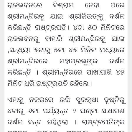
ରାଜଭବନରେ ବିଶ୍ରାମ ନେବା ପରେ
ଶ୍ରୀମନ୍ଦିରକୁ ଯାଇ ଶ୍ରୀଜିଉଙ୍କୁ ଦର୍ଶନ
କରିଛନ୍ତି ରାଷ୍ଟ୍ରପତି। ୪ଟା ୫୦ ମିନିଟରେ
ରାଜଭବନରୁ ବାହାରି ଶ୍ରୀମନ୍ଦିରକୁ ଯାଇ
,ସନ୍ଧ୍ୟା ୫ଟାରୁ ୫ଟା ୪୫ ମିନିଟ ମଧ୍ୟରେ
ଶ୍ରୀମନ୍ଦିରରେ ମହାପ୍ରଭୁଙ୍କ ଦର୍ଶନ
କରିଛନ୍ତି । ଶ୍ରୀମନ୍ଦିରରେ ପାଖାପାଖି ୪୫
ମିନିଟ ଧରି ରାଷ୍ଟ୍ରପତି ରହିଲେ।
ଏହାକୁ ନଜରରେ ରଖି ସୁରକ୍ଷା ଦୃଷ୍ଟିରୁ
୪ଟାରୁ ୬ଟା ପର୍ଯ୍ୟନ୍ତ ୨ ଘଣ୍ଟା ସାଧାରଣ
ଦର୍ଶନ ବନ୍ଦ ରହିଥିଲା । ରାଷ୍ଟ୍ରପତିଙ୍କ