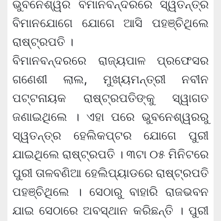
ଭୁବନେଶ୍ୱର ବିମାନବନ୍ଦରରେ ସ୍ୱତନ୍ତ୍ର
ବିମାନଯୋଗେ ଯୋଗେ ଆସି ପହଞ୍ଚିଥିଲେ
ରାଷ୍ଟ୍ରପତି ।
ବିମାନବନ୍ଦରରେ ରାଜ୍ୟପାଳ ପ୍ରଫେସର
ଗଣେଶୀ ଲାଲ, ମୁଖ୍ୟମନ୍ତ୍ରୀ ନବୀନ
ପଟ୍ଟନାୟକ ରାଷ୍ଟ୍ରପତିଙ୍କୁ ସ୍ୱାଗତ
ଜଣାଇଥିଲେ । ଏହା ପରେ ଭୁବନେଶ୍ୱରରୁ
ସ୍ୱତନ୍ତ୍ର ହେଲିକପ୍ଟର ଯୋଗେ ପୁରୀ
ଯାଇଥିଲେ ରାଷ୍ଟ୍ରପତି । ୩ଟା ୦୫ ମିନିଟରେ
ପୁରୀ ତାଳବଣିଆ ହେଲିପ୍ୟାଡରେ ରାଷ୍ଟ୍ରପତି
ପହଞ୍ଚିଥିଲେ । ସେଠାରୁ ବାହାରି ରାଜଭବନ
ଯାଇ ସେଠାରେ ଅବସ୍ଥାନ କରିଛନ୍ତି । ପୁରୀ