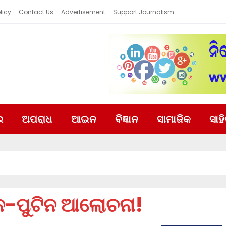
licy
Contact Us
Advertisement
Support Journalism
ର
ଅପରାଧ
ଆଇନ
ବିଜ୍ଞାନ
ସାମାଜିକ
ସାହ
େନ-ପୁଟିନ ଆଲୋଚନା!