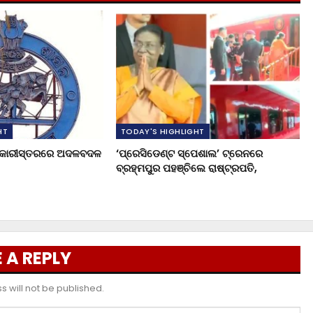
HT
TODAY'S HIGHLIGHT
ଧିକାରୀସ୍ତରରେ ଅଦଳବଦଳ
‘ପ୍ରେସିଡେଣ୍ଟ ସ୍ପେଶାଲ’ ଟ୍ରେନରେ
ବ୍ରହ୍ମପୁର ପହଞ୍ଚିଲେ ରାଷ୍ଟ୍ରପତି,
 A REPLY
 will not be published.