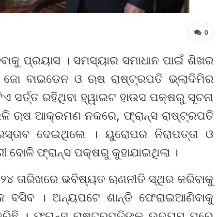
0
ବାକୁ ପ୍ରୟାସ । ସମସ୍ୟାର ସମାଧାନ ପାଇଁ ଶିଖର
ତି ଜୋ ବାଇଡେନ ଓ ଋଷ ରାଷ୍ଟ୍ରପତି ଭ୍ଲାଦିମିର
 ସର୍ତ୍ତ ରହିଥିବା ହ୍ୱାଇଟ ହାଉସ ପକ୍ଷରୁ ସୂଚନା
େଭଳି ଋଷ ଆକ୍ରମଣ ନକରେ, ଫ୍ରାନ୍ସ ରାଷ୍ଟ୍ରପତି
ରସ୍ତାବ ଦେଇଥିଲେ । ୟୁରୋପର ନିରାପତ୍ତା ଓ
ରୀ ବୋଳି ଫ୍ରାନ୍ସ ପକ୍ଷରୁ କୁହାଯାଇଥିଲା ।
 ୨୪ ତାରିଖରେ ଭବିଷ୍ୟତ ଋଣନୀତି ସ୍ଥିର କରିବାକୁ
 ବସିବ । ଅନ୍ୟପଟେ ଶାନ୍ତି ଫେରାଇଆଣିବାକୁ
କରିଛି । ଫ୍ରାନ୍ସ ରାଷ୍ଟ୍ରପତିଙ୍କ ଉଦ୍ୟମ ପରେ