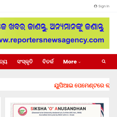
Sign In
ିତ୍ୟ
ସଂସ୍କୃତି
ବିତର୍କ
More
ୟୁପିଆଇ ପେମେଣ୍ଟରେ ଲାଗିପାରେ ଚ