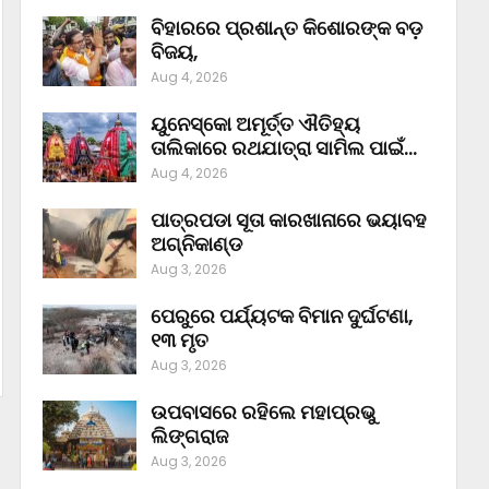
ବିହାରରେ ପ୍ରଶାନ୍ତ କିଶୋରଙ୍କ ବଡ଼
ବିଜୟ,
Aug 4, 2026
ୟୁନେସ୍କୋ ଅମୂର୍ତ୍ତ ଐତିହ୍ୟ
ତାଲିକାରେ ରଥଯାତ୍ରା ସାମିଲ ପାଇଁ…
Aug 4, 2026
ପାତ୍ରପଡା ସୂତା କାରଖାନାରେ ଭୟାବହ
ଅଗ୍ନିକାଣ୍ଡ
Aug 3, 2026
ପେରୁରେ ପର୍ଯ୍ୟଟକ ବିମାନ ଦୁର୍ଘଟଣା,
୧୩ ମୃତ
Aug 3, 2026
ଉପବାସରେ ରହିଲେ ମହାପ୍ରଭୁ
ଲିଙ୍ଗରାଜ
Aug 3, 2026