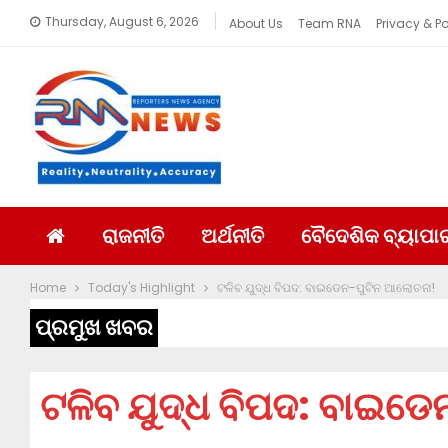
Thursday, August 6, 2026
About Us
Team RNA
Privacy & Po
ରାଜନୀତି
ଅର୍ଥନୀତି
ବୈଦେଶିକ ବ୍ୟାପା
Home
Today's Highlight
ଟଳିବ ଯୁଦ୍ଧ ବିପଦ: ବାଇଡେନ-ପୁଟିନ ଆଲୋଚନା!
ପ୍ରମୁଖ ଖବର
ଟଳିବ ଯୁଦ୍ଧ ବିପଦ: ବାଇଡ