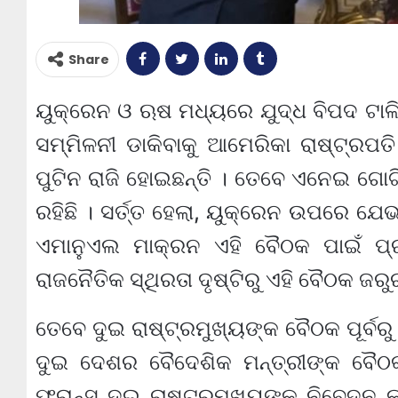
Share
ୟୁକ୍ରେନ ଓ ଋଷ ମଧ୍ୟରେ ଯୁଦ୍ଧ ବିପଦ ଟାଳି
ସମ୍ମିଳନୀ ଡାକିବାକୁ ଆମେରିକା ରାଷ୍ଟ୍ରପ
ପୁଟିନ ରାଜି ହୋଇଛନ୍ତି । ତେବେ ଏନେଇ ଗୋଟିଏ
ରହିଛି । ସର୍ତ୍ତ ହେଲା, ୟୁକ୍ରେନ ଉପରେ ଯ
ଏମାନୁଏଲ ମାକ୍ରନ ଏହି ବୈଠକ ପାଇଁ ପ୍
ରାଜନୈତିକ ସ୍ଥିରତା ଦୃଷ୍ଟିରୁ ଏହି ବୈଠକ ଜରୁ
ତେବେ ଦୁଇ ରାଷ୍ଟ୍ରମୁଖ୍ୟଙ୍କ ବୈଠକ ପୂର୍ବରୁ
ଦୁଇ ଦେଶର ବୈଦେଶିକ ମନ୍ତ୍ରୀଙ୍କ ବୈଠକ
ଫ୍ରାନ୍ସ ଦୁଇ ରାଷ୍ଟ୍ରମୁଖ୍ୟଙ୍କୁ ନିବେଦନ 