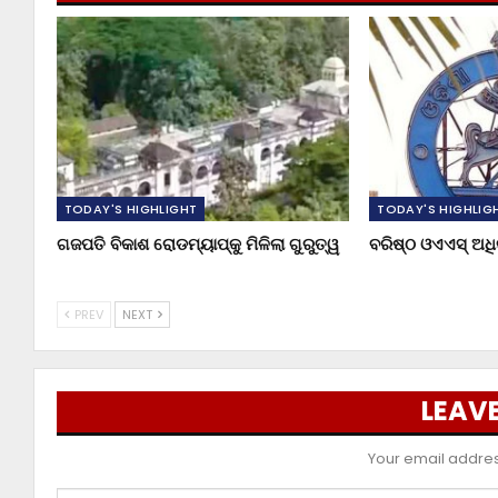
TODAY'S HIGHLIGHT
TODAY'S HIGHLIG
ଗଜପତି ବିକାଶ ରୋଡମ୍ୟାପ୍‌କୁ ମିଳିଲା ଗୁରୁତ୍ୱ
ବରିଷ୍ଠ ଓଏଏସ୍‌ ଅ
PREV
NEXT
LEAVE
Your email address