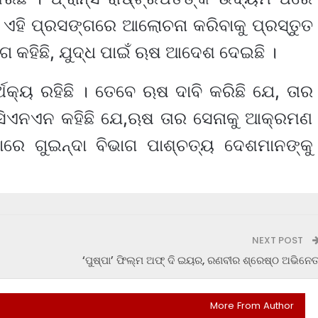
ୟ ଏହି ପ୍ରସଙ୍ଗରେ ଆଲୋଚନା କରିବାକୁ ପ୍ରସ୍ତୁତ
ଗ କହିଛି, ଯୁଦ୍ଧ ପାଇଁ ଋଷ ଆଦେଶ ଦେଇଛି ।
୍ଥକ୍ୟ ରହିଛି । ତେବେ ଋଷ ଦାବି କରିଛି ଯେ, ତାର
 ସିଏନଏନ କହିଛି ଯେ,ଋଷ ତାର ସେନାକୁ ଆକ୍ରମଣ
ରେ ଗୁଇନ୍ଦା ବିଭାଗ ପାଶ୍ଚତ୍ୟ ଦେଶମାନଙ୍କୁ
NEXT POST
‘ପୁଷ୍ପା’ ଫିଲ୍ମ ଅଫ୍ ଦି ଇୟର, ରଣବୀର ଶ୍ରେଷ୍ଠ ଅଭିନେତ
More From Author