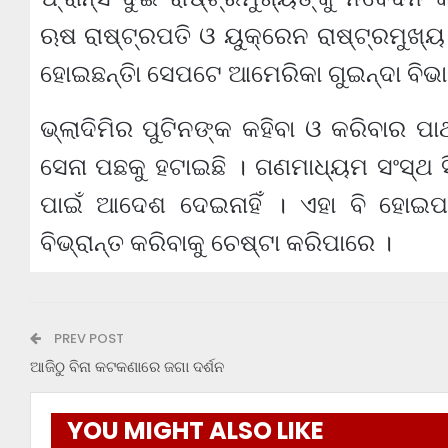
ଋଷ ରାଷ୍ଟ୍ରପତି ଓ ୟୁକ୍ରେନ ରାଷ୍ଟ୍ରମୁଖ୍
ହୋଇଛନ୍ତିା ସେପଟେ ଆମେରିକା ଗୁଇନ୍ଦା ବିଭା
ଭ୍ଲାଦିମିର ପୁଟିନଙ୍କ କହିବା ଓ କରିବାର ପାର
ସେନା ପଛକୁ ହଟାଇଛି । ଗଣମାଧ୍ୟମ ସଂସ୍ଥ
ପାଇଁ ଆଦେଶ ଦେଇନାହିଁ । ଏହା ବି ହୋଇପା
ବିଭ୍ରାନ୍ତ କରିବାକୁ ଚେଷ୍ଟା କରିପାରେ ।
PREV POST
ଆଜିଠୁ ବିନା କଟକଣାରେ ଜଗା ଦର୍ଶନ
YOU MIGHT ALSO LIKE