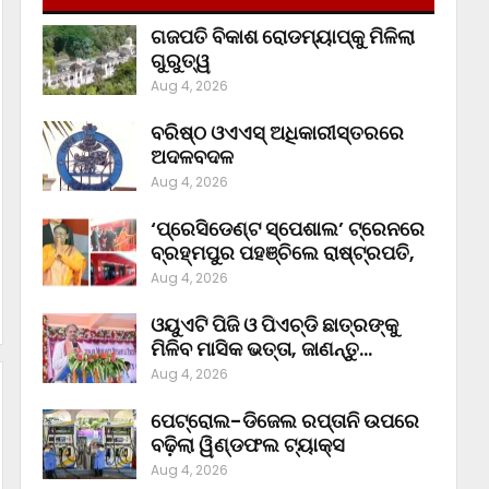
ଗଜପତି ବିକାଶ ରୋଡମ୍ୟାପ୍‌କୁ ମିଳିଲା
ଗୁରୁତ୍ୱ
Aug 4, 2026
ବରିଷ୍ଠ ଓଏଏସ୍‌ ଅଧିକାରୀସ୍ତରରେ
ଅଦଳବଦଳ
Aug 4, 2026
‘ପ୍ରେସିଡେଣ୍ଟ ସ୍ପେଶାଲ’ ଟ୍ରେନରେ
ବ୍ରହ୍ମପୁର ପହଞ୍ଚିଲେ ରାଷ୍ଟ୍ରପତି,
Aug 4, 2026
ଓୟୁଏଟି ପିଜି ଓ ପିଏଚ୍‌ଡି ଛାତ୍ରଙ୍କୁ
ମିଳିବ ମାସିକ ଭତ୍ତା, ଜାଣନ୍ତୁ…
Aug 4, 2026
ପେଟ୍ରୋଲ-ଡିଜେଲ ରପ୍ତାନି ଉପରେ
ବଢ଼ିଲା ୱିଣ୍ଡଫଲ ଟ୍ୟାକ୍ସ
Aug 4, 2026