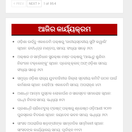
PREV
NEXT
1 of 954
ଆଜିର କାର୍ଯ୍ୟକ୍ରମ
ଓଡ଼ିଶା ଊର୍ଦ୍ଦୁ ଏକାଡେମି ପକ୍ଷରୁ ‘ଜାତୀୟସ୍ତରୀୟ ସୁଫି କୱାଲି’
ସ୍ଥାନ: ରବୀନ୍ଦ୍ର ମଣ୍ଡପ, ସମୟ: ସଂଧ୍ୟା ସାଢ଼େ ୬ଟା
ଅକ୍ଷର ଓ ସମ୍ବିଧାନ ସୁରକ୍ଷା ମଞ୍ଚ ପକ୍ଷରୁ ‘ଆସନ୍ତୁ ଶୁଣିବା
ନିରଂଜନ ଟକ୍‌ଲେଙ୍କୁ’ ସ୍ଥାନ: ପ୍ରେସ୍‌ କ୍ଲବ୍‌ ଅଫ୍‌ ଓଡ଼ିଶା ସମୟ:
ସଂଧ୍ୟା ସାଢ଼େ ୬ଟା
ସମୃଦ୍ଧ ଓଡ଼ିଶା ରାଜ୍ୟ ଯୁବବାହିନୀର ଜିଲ୍ଲା ସ୍ତରୀୟ କମିଟି ଗଠନ ପାଇଁ
କର୍ମଶାଳା ସ୍ଥାନ: ଲୋହିଆ ଏକାଡେମି ସମୟ: ଅପରାହ୍‌ଣ ୪ଟା
ଅଶାନ୍ତ ଆତ୍ମା ପୁସ୍ତକ ଲୋକାର୍ପଣ ଓ ସାରସ୍ବତ ସମାରୋହ ସ୍ଥାନ:
ପାନ୍ଥ ନିବାସ ସମୟ: ସନ୍ଧ୍ୟା ୫ଟା
ପ୍ରଶାନ୍ତି ଚାରିଟେବୁଲ୍‌ ଟ୍ରଷ୍ଟ୍‌ ପକ୍ଷରୁ ଶ୍ରେଷ୍ଠ ଓଡ଼ିଆଣୀ ୨୦୨୨
ପୁରସ୍କାର ବିତରଣ ସ୍ଥାନ: ଜୟଦେବ ଭବନ ସମୟ: ସନ୍ଧ୍ୟା ୬ଟା
ସାଂସଦ ଅପରାଜିତା ଷଡ଼ଙ୍ଗୀଙ୍କ ସାମ୍ବାଦିକ ସମ୍ମିଳନୀ ସ୍ଥାନ:
ସାଂସଦଙ୍କ କାର୍ଯ୍ୟାଳୟ ସମୟ: ପୂର୍ବାହ୍ନ ୧୧ଟା