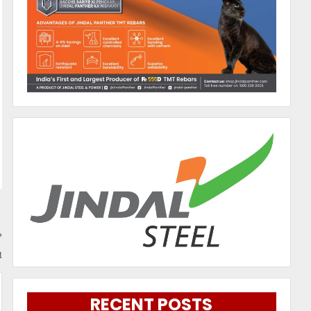
ା
RECENT POSTS