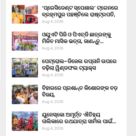
‘ପ୍ରେସିଡେଣ୍ଟ ସ୍ପେଶାଲ’ ଟ୍ରେନରେ
ବ୍ରହ୍ମପୁର ପହଞ୍ଚିଲେ ରାଷ୍ଟ୍ରପତି,
Aug 4, 2026
ଓୟୁଏଟି ପିଜି ଓ ପିଏଚ୍‌ଡି ଛାତ୍ରଙ୍କୁ
ମିଳିବ ମାସିକ ଭତ୍ତା, ଜାଣନ୍ତୁ…
Aug 4, 2026
ପେଟ୍ରୋଲ-ଡିଜେଲ ରପ୍ତାନି ଉପରେ
ବଢ଼ିଲା ୱିଣ୍ଡଫଲ ଟ୍ୟାକ୍ସ
Aug 4, 2026
ବିହାରରେ ପ୍ରଶାନ୍ତ କିଶୋରଙ୍କ ବଡ଼
ବିଜୟ,
Aug 4, 2026
ୟୁନେସ୍କୋ ଅମୂର୍ତ୍ତ ଐତିହ୍ୟ
ତାଲିକାରେ ରଥଯାତ୍ରା ସାମିଲ ପାଇଁ…
Aug 4, 2026