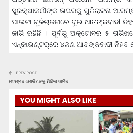
ସୁରକ୍ଷାକର୍ମୀଙ୍କ ଉପରକୁ ଗୁଳିଚାଳନା ଆରମ୍
ପାଲଟା ଗୁଳିଚାଳନାରେ ଦୁଇ ଆତଙ୍କବାଦୀ ନି
ଜାରି ରହିଛି । ପୂର୍ବରୁ ଅକ୍ଟୋବର ୫ ତାରି
ଏନ୍‌କାଉଣ୍ଟର୍‌ରେ ୪ଜଣ ଆତଙ୍କବାଦୀ ନିହତ
PREV POST
ମହମ୍ମଦ ମୋକିମଙ୍କୁ ମିଳିଲା ଜାମିନ
YOU MIGHT ALSO LIKE