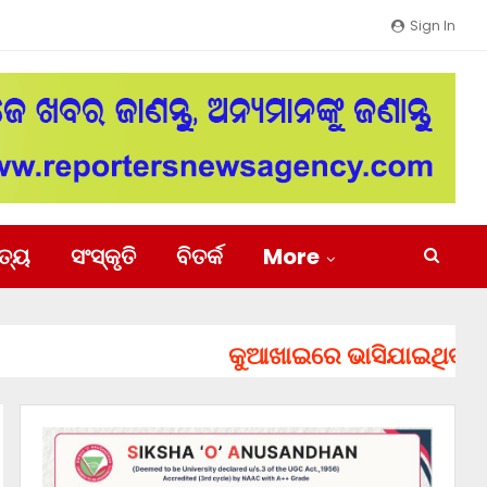
Sign In
ିତ୍ୟ
ସଂସ୍କୃତି
ବିତର୍କ
More
କୁଆଖାଇରେ ଭାସିଯାଇଥିବା ୨ ଯୁବ