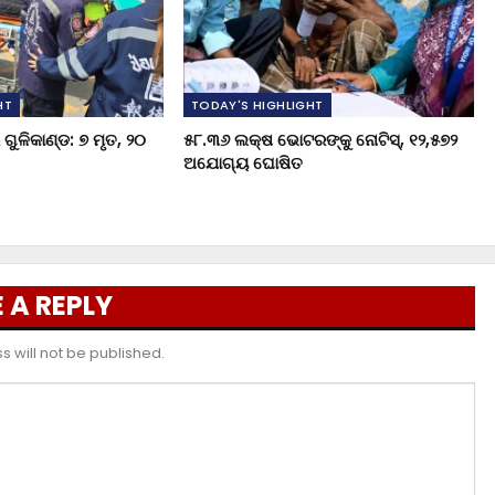
HT
TODAY'S HIGHLIGHT
ଗୁଳିକାଣ୍ଡ: ୭ ମୃତ, ୨୦
୫୮.୩୬ ଲକ୍ଷ ଭୋଟରଙ୍କୁ ନୋଟିସ୍‌, ୧୨,୫୭୨
ଅଯୋଗ୍ୟ ଘୋଷିତ
 A REPLY
 will not be published.