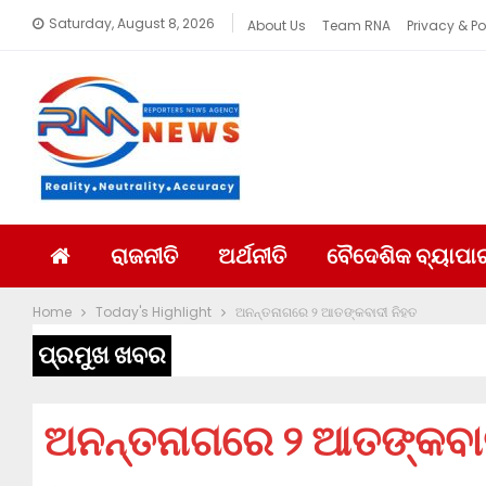
Saturday, August 8, 2026
About Us
Team RNA
Privacy & Po
ରାଜନୀତି
ଅର୍ଥନୀତି
ବୈଦେଶିକ ବ୍ୟାପା
Home
Today's Highlight
ଅନନ୍ତନାଗରେ ୨ ଆତଙ୍କବାଦୀ ନିହତ
ପ୍ରମୁଖ ଖବର
ଅନନ୍ତନାଗରେ ୨ ଆତଙ୍କବାଦ