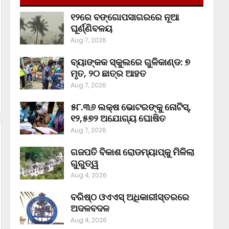
୧୨ରେ ବଙ୍ଗୋପସାଗରରେ ନୂଆ
ଘୂର୍ଣ୍ଣିବଳୟ
Aug 7, 2026
ବ୍ୟାଙ୍କକ ସ୍କୁଲରେ ଗୁଳିକାଣ୍ଡ: ୭
ମୃତ, ୨୦ ଛାତ୍ର ଆହତ
Aug 7, 2026
୫୮.୩୬ ଲକ୍ଷ ଭୋଟରଙ୍କୁ ନୋଟିସ୍‌,
୧୨,୫୭୨ ଅଯୋଗ୍ୟ ଘୋଷିତ
Aug 7, 2026
ଗଜପତି ବିକାଶ ରୋଡମ୍ୟାପ୍‌କୁ ମିଳିଲା
ଗୁରୁତ୍ୱ
Aug 4, 2026
ବରିଷ୍ଠ ଓଏଏସ୍‌ ଅଧିକାରୀସ୍ତରରେ
ଅଦଳବଦଳ
Aug 4, 2026