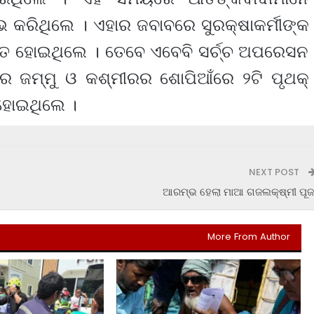
ଭ କରିଥିଲେ । ଏହାର ଜବାବରେ ସୁରକ୍ଷାକର୍ମୀଙ୍କ
ହତ ହୋଇଥିଲେ । ତେବେ ଏବେବି ସର୍ଚ୍ଚ ଅପରେସନ
ଖରେ ଜମ୍ମୁ ଓ କଶ୍ମୀରର ଶୋପିଆଁରେ ୨ଟି ପୃଥକ୍‌
 ହୋଇଥିଲେ ।
NEXT POST
ଆରମ୍ଭ ହେଲା ମାଆ ଗଜଲକ୍ଷ୍ମୀ ପୂଜ
More From Author