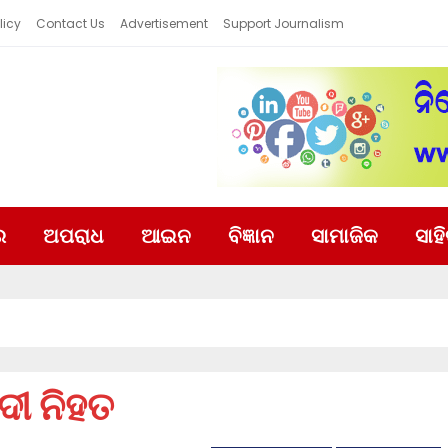
licy
Contact Us
Advertisement
Support Journalism
ର
ଅପରାଧ
ଆଇନ
ବିଜ୍ଞାନ
ସାମାଜିକ
ସାହ
ୀ ନିହତ