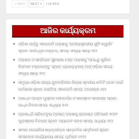
PREV
NEXT
1 of 954
ଆଜିର କାର୍ଯ୍ୟକ୍ରମ
ଓଡ଼ିଶା ଊର୍ଦ୍ଦୁ ଏକାଡେମି ପକ୍ଷରୁ ‘ଜାତୀୟସ୍ତରୀୟ ସୁଫି କୱାଲି’
ସ୍ଥାନ: ରବୀନ୍ଦ୍ର ମଣ୍ଡପ, ସମୟ: ସଂଧ୍ୟା ସାଢ଼େ ୬ଟା
ଅକ୍ଷର ଓ ସମ୍ବିଧାନ ସୁରକ୍ଷା ମଞ୍ଚ ପକ୍ଷରୁ ‘ଆସନ୍ତୁ ଶୁଣିବା
ନିରଂଜନ ଟକ୍‌ଲେଙ୍କୁ’ ସ୍ଥାନ: ପ୍ରେସ୍‌ କ୍ଲବ୍‌ ଅଫ୍‌ ଓଡ଼ିଶା ସମୟ:
ସଂଧ୍ୟା ସାଢ଼େ ୬ଟା
ସମୃଦ୍ଧ ଓଡ଼ିଶା ରାଜ୍ୟ ଯୁବବାହିନୀର ଜିଲ୍ଲା ସ୍ତରୀୟ କମିଟି ଗଠନ ପାଇଁ
କର୍ମଶାଳା ସ୍ଥାନ: ଲୋହିଆ ଏକାଡେମି ସମୟ: ଅପରାହ୍‌ଣ ୪ଟା
ଅଶାନ୍ତ ଆତ୍ମା ପୁସ୍ତକ ଲୋକାର୍ପଣ ଓ ସାରସ୍ବତ ସମାରୋହ ସ୍ଥାନ:
ପାନ୍ଥ ନିବାସ ସମୟ: ସନ୍ଧ୍ୟା ୫ଟା
ପ୍ରଶାନ୍ତି ଚାରିଟେବୁଲ୍‌ ଟ୍ରଷ୍ଟ୍‌ ପକ୍ଷରୁ ଶ୍ରେଷ୍ଠ ଓଡ଼ିଆଣୀ ୨୦୨୨
ପୁରସ୍କାର ବିତରଣ ସ୍ଥାନ: ଜୟଦେବ ଭବନ ସମୟ: ସନ୍ଧ୍ୟା ୬ଟା
ସାଂସଦ ଅପରାଜିତା ଷଡ଼ଙ୍ଗୀଙ୍କ ସାମ୍ବାଦିକ ସମ୍ମିଳନୀ ସ୍ଥାନ:
ସାଂସଦଙ୍କ କାର୍ଯ୍ୟାଳୟ ସମୟ: ପୂର୍ବାହ୍ନ ୧୧ଟା