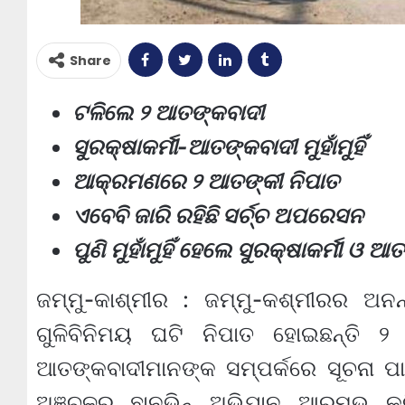
Share
ଟଳିଲେ ୨ ଆତଙ୍କବାଦୀ
ସୁରକ୍ଷାକର୍ମୀ-ଆତଙ୍କବାଦୀ ମୁହାଁମୁହିଁ
ଆକ୍ରମଣରେ ୨ ଆତଙ୍କୀ ନିପାତ
ଏବେବି ଜାରି ରହିଛି ସର୍ଚ୍ଚ ଅପରେସନ
ପୁଣି ମୁହାଁମୁହିଁ ହେଲେ ସୁରକ୍ଷାକର୍ମୀ ଓ ଆ
ଜମ୍ମୁ-କାଶ୍ମୀର : ଜମ୍ମୁ-କଶ୍ମୀରର 
ଗୁଳିବିନିମୟ ଘଟି ନିପାତ ହୋଇଛନ୍ତି ୨ 
ଆତଙ୍କବାଦୀମାନଙ୍କ ସମ୍ପର୍କରେ ସୂଚନା ପ
ଅଞ୍ଚଳର ଛାନଭିନ୍ ଅଭିଯାନ ଆରମ୍ଭ କ