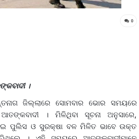
0
ତଙ୍କବାଦୀ ।
ଅନନ୍ତନାଗ ଜିଲ୍ଲାରେ ସୋମବାର ଭୋର ସମୟରେ
ଆତଙ୍କବାଦୀ । ମିଳିଥିବା ସୂଚନା ଅନୁସାରେ,
ାଇ ପୁଲିସ ଓ ସୁରକ୍ଷା ବଳ ମିଳିତ ଭାବେ ଉକ୍ତ
ରିଥିଲେ । ଏହି ସମୟରେ ଆତଙ୍କବାଦୀମାନେ