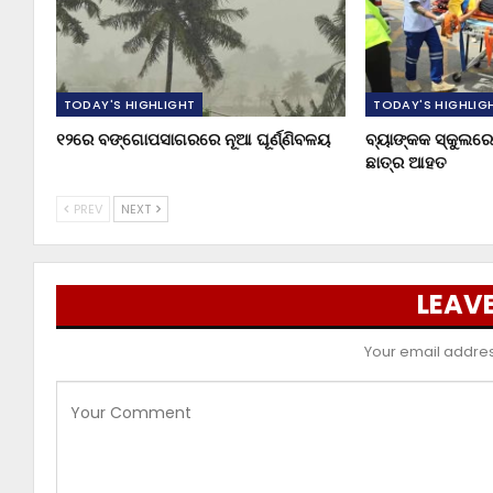
TODAY'S HIGHLIGHT
TODAY'S HIGHLIG
୧୨ରେ ବଙ୍ଗୋପସାଗରରେ ନୂଆ ଘୂର୍ଣ୍ଣିବଳୟ
ବ୍ୟାଙ୍କକ ସ୍କୁଲରେ 
ଛାତ୍ର ଆହତ
PREV
NEXT
LEAVE
Your email address