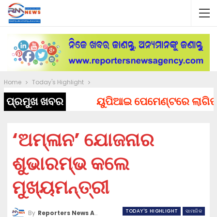
Home
Today's Highlight
ପ୍ରମୁଖ ଖବର
ୟୁପିଆଇ ପେମେଣ୍ଟରେ ଲାଗିପାରେ 
‘ଅମ୍ଳାନ’ ଯୋଜନାର
ଶୁଭାରମ୍ଭ କଲେ
ମୁଖ୍ୟମନ୍ତ୍ରୀ
TODAY'S HIGHLIGHT
ସାମାଜିକ
By
Reporters News Agency