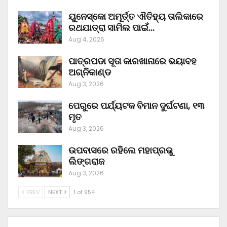
ୟୁନେସ୍କୋ ଅମୂର୍ତ୍ତ ଐତିହ୍ୟ ତାଲିକାରେ
ରଥଯାତ୍ରା ସାମିଲ ପାଇଁ…
Aug 4, 2026
ପାତ୍ରପଡା ସୂତା କାରଖାନାରେ ଭୟାବହ
ଅଗ୍ନିକାଣ୍ଡ
Aug 3, 2026
ପେରୁରେ ପର୍ଯ୍ୟଟକ ବିମାନ ଦୁର୍ଘଟଣା, ୧୩
ମୃତ
Aug 3, 2026
ଉପବାସରେ ରହିଲେ ମହାପ୍ରଭୁ
ଲିଙ୍ଗରାଜ
Aug 3, 2026
PREV
NEXT
1 of 954