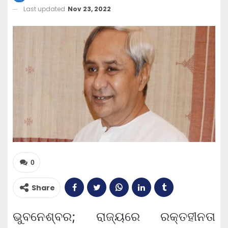
Last updated
Nov 23, 2022
0
Share
ଭୁବନେଶ୍ବର; ରାଜ୍ୟରେ ରକ୍ତହୀନତା