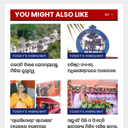
YOU MIGHT ALSO LIKE
All
TODAY'S HIGHLIGHT
TODAY'S HIGHLIGHT
ଗଜପତି ବିକାଶ ରୋଡମ୍ୟାପ୍‌କୁ
ବରିଷ୍ଠ ଓଏଏସ୍‌
ମିଳିଲା ଗୁରୁତ୍ୱ
ଅଧିକାରୀସ୍ତରରେ ଅଦଳବଦଳ
TODAY'S HIGHLIGHT
TODAY'S HIGHLIGHT
‘ପ୍ରେସିଡେଣ୍ଟ ସ୍ପେଶାଲ’
ଓୟୁଏଟି ପିଜି ଓ ପିଏଚ୍‌ଡି
ଟ୍ରେନରେ ବ୍ରହ୍ମପୁର
ଛାତ୍ରଙ୍କୁ ମିଳିବ ମାସିକ ଭତ୍ତା,