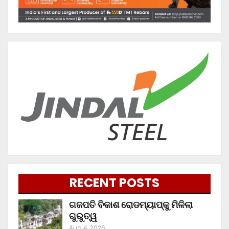
RECENT POSTS
ଗଜପତି ବିକାଶ ରୋଡମ୍ୟାପ୍‌କୁ ମିଳିଲା
ଗୁରୁତ୍ୱ
Aug 4, 2026