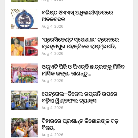
ବରିଷ୍ଠ ଓଏଏସ୍‌ ଅଧିକାରୀସ୍ତରରେ
ଅଦଳବଦଳ
Aug 4, 2026
‘ପ୍ରେସିଡେଣ୍ଟ ସ୍ପେଶାଲ’ ଟ୍ରେନରେ
ବ୍ରହ୍ମପୁର ପହଞ୍ଚିଲେ ରାଷ୍ଟ୍ରପତି,
Aug 4, 2026
ଓୟୁଏଟି ପିଜି ଓ ପିଏଚ୍‌ଡି ଛାତ୍ରଙ୍କୁ ମିଳିବ
ମାସିକ ଭତ୍ତା, ଜାଣନ୍ତୁ…
Aug 4, 2026
ପେଟ୍ରୋଲ-ଡିଜେଲ ରପ୍ତାନି ଉପରେ
ବଢ଼ିଲା ୱିଣ୍ଡଫଲ ଟ୍ୟାକ୍ସ
Aug 4, 2026
ବିହାରରେ ପ୍ରଶାନ୍ତ କିଶୋରଙ୍କ ବଡ଼
ବିଜୟ,
Aug 4, 2026