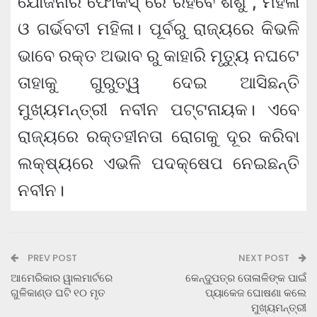
ଯୋଜନାର ଫୋକସ୍ ରେ ରହିବେ ଶିଶୁ , ମହିଳା
ଓ ଗର୍ଭବତୀ ମହିଳା। ପୂର୍ବରୁ ରାଜ୍ୟରେ କିଭଳି
ଭାବେ ରକ୍ତ ଅଭାବ ରୁ କାହାରି ମୃତ୍ୟୁ ନଘଟେ
ତାହାକୁ ଗୁରୁତ୍ୱ ଦେଇ ଆସିଛନ୍ତି
ମୁଖ୍ୟମନ୍ତ୍ରୀ ନବୀନ ପଟ୍ଟନାୟକ। ଏବେ
ରାଜ୍ୟରେ ରକ୍ତହୀନତା ରୋଗକୁ ଦୂର କରିବା
ଲକ୍ଷ୍ୟରେ ଏଭଳି ପଦକ୍ଷେପ ନେଇଛନ୍ତି
ନବୀନ।
PREV POST
NEXT POST
ଆମେରିକାର ୱାଲମାର୍ଟରେ
କେନ୍ଦୁପତ୍ର ତୋଳାଳିଙ୍କ ପାଇଁ
ଗୁଳିକାଣ୍ଡ ଘଟି ୧୦ ମୃତ
ପ୍ୟାକେଜ ଘୋଷଣା କଲେ
ମୁଖ୍ୟମନ୍ତ୍ରୀ