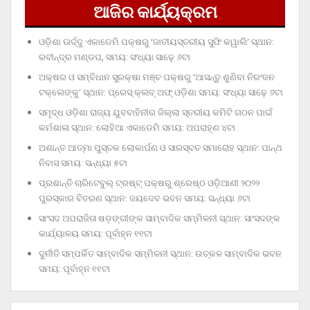
ଆଜିର କାର୍ଯ୍ୟକ୍ରମ
ଓଡ଼ିଶା ଊର୍ଦ୍ଦୁ ଏକାଡେମି ପକ୍ଷରୁ ‘ଜାତୀୟସ୍ତରୀୟ ସୁଫି କୱାଲି’ ସ୍ଥାନ:
ରବୀନ୍ଦ୍ର ମଣ୍ଡପ, ସମୟ: ସଂଧ୍ୟା ସାଢ଼େ ୬ଟା
ଅକ୍ଷର ଓ ସମ୍ବିଧାନ ସୁରକ୍ଷା ମଞ୍ଚ ପକ୍ଷରୁ ‘ଆସନ୍ତୁ ଶୁଣିବା ନିରଂଜନ
ଟକ୍‌ଲେଙ୍କୁ’ ସ୍ଥାନ: ପ୍ରେସ୍‌ କ୍ଲବ୍‌ ଅଫ୍‌ ଓଡ଼ିଶା ସମୟ: ସଂଧ୍ୟା ସାଢ଼େ ୬ଟା
ସମୃଦ୍ଧ ଓଡ଼ିଶା ରାଜ୍ୟ ଯୁବବାହିନୀର ଜିଲ୍ଲା ସ୍ତରୀୟ କମିଟି ଗଠନ ପାଇଁ
କର୍ମଶାଳା ସ୍ଥାନ: ଲୋହିଆ ଏକାଡେମି ସମୟ: ଅପରାହ୍‌ଣ ୪ଟା
ଅଶାନ୍ତ ଆତ୍ମା ପୁସ୍ତକ ଲୋକାର୍ପଣ ଓ ସାରସ୍ବତ ସମାରୋହ ସ୍ଥାନ: ପାନ୍ଥ
ନିବାସ ସମୟ: ସନ୍ଧ୍ୟା ୫ଟା
ପ୍ରଶାନ୍ତି ଚାରିଟେବୁଲ୍‌ ଟ୍ରଷ୍ଟ୍‌ ପକ୍ଷରୁ ଶ୍ରେଷ୍ଠ ଓଡ଼ିଆଣୀ ୨୦୨୨
ପୁରସ୍କାର ବିତରଣ ସ୍ଥାନ: ଜୟଦେବ ଭବନ ସମୟ: ସନ୍ଧ୍ୟା ୬ଟା
ସାଂସଦ ଅପରାଜିତା ଷଡ଼ଙ୍ଗୀଙ୍କ ସାମ୍ବାଦିକ ସମ୍ମିଳନୀ ସ୍ଥାନ: ସାଂସଦଙ୍କ
କାର୍ଯ୍ୟାଳୟ ସମୟ: ପୂର୍ବାହ୍ନ ୧୧ଟା
ଦୁର୍ନୀତି ସମ୍ପର୍କିତ ସାମ୍ବାଦିକ ସମ୍ମିଳନୀ ସ୍ଥାନ: ଉତ୍କଳ ସାମ୍ବାଦିକ ଭବନ
ସମୟ: ପୂର୍ବାହ୍ନ ୧୧ଟା