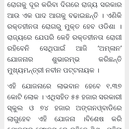
ରୋଗକୁ ଦୂର କରିବା ଦିଗରେ ରାଜ୍ୟ ସରକାର
ଆଉ ଏକ ପାଦ ଆଗକୁ ବଢାଇଛନ୍ତି । ଏଣିକି
ରକ୍ତହୀନତା ରୋଗରୁ ମୁକ୍ତ ହେବ ଓଡିଶା ।
ରାଜ୍ୟରେ ଯେପରି କେହି ରକ୍ତହୀନତା ରୋଗୀ
ରହିବେନି ସେଥିପାଇଁ ଆଜି ‘ଅମ୍ଳାନ’
ଯୋଜନାର ଶୁଭାରମ୍ଭ କରିଛନ୍ତି
ମୁଖ୍ୟମନ୍ତ୍ରୀ ନବୀନ ପଟ୍ଟନାୟକ ।
ଏହି ଯୋଜନାରେ ଲାଭବାନ ହେବେ ୧.୩୭
କୋଟି ଲୋକ । ଏଥିସହିତ ୫୫ ହଜାର ସରକାରୀ
ସ୍କୁଲ ଓ ୭୪ ହଜାର ଅଙ୍ଗନଓ୍ବାଡିରେ
ଲାଗୁହେବ ଏହି ଯୋଜନା ।ବିଶେଷ କରି