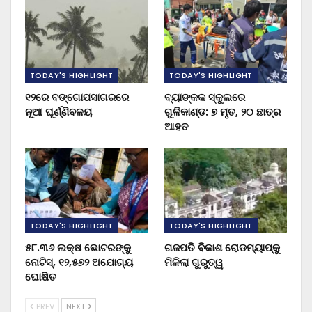
TODAY'S HIGHLIGHT
TODAY'S HIGHLIGHT
୧୨ରେ ବଙ୍ଗୋପସାଗରରେ
ବ୍ୟାଙ୍କକ ସ୍କୁଲରେ
ନୂଆ ଘୂର୍ଣ୍ଣିବଳୟ
ଗୁଳିକାଣ୍ଡ: ୭ ମୃତ, ୨୦ ଛାତ୍ର
ଆହତ
TODAY'S HIGHLIGHT
TODAY'S HIGHLIGHT
୫୮.୩୬ ଲକ୍ଷ ଭୋଟରଙ୍କୁ
ଗଜପତି ବିକାଶ ରୋଡମ୍ୟାପ୍‌କୁ
ନୋଟିସ୍‌, ୧୨,୫୭୨ ଅଯୋଗ୍ୟ
ମିଳିଲା ଗୁରୁତ୍ୱ
ଘୋଷିତ
PREV
NEXT