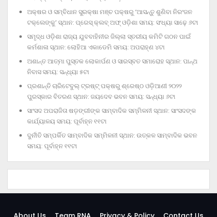
ଅକ୍ଷର ଓ ସମ୍ବିଧାନ ସୁରକ୍ଷା ମଞ୍ଚ ପକ୍ଷରୁ ‘ଆସନ୍ତୁ ଶୁଣିବା ନିରଂଜନ
ଟକ୍‌ଲେଙ୍କୁ’ ସ୍ଥାନ: ପ୍ରେସ୍‌ କ୍ଲବ୍‌ ଅଫ୍‌ ଓଡ଼ିଶା ସମୟ: ସଂଧ୍ୟା ସାଢ଼େ ୬ଟା
ସମୃଦ୍ଧ ଓଡ଼ିଶା ରାଜ୍ୟ ଯୁବବାହିନୀର ଜିଲ୍ଲା ସ୍ତରୀୟ କମିଟି ଗଠନ ପାଇଁ
କର୍ମଶାଳା ସ୍ଥାନ: ଲୋହିଆ ଏକାଡେମି ସମୟ: ଅପରାହ୍‌ଣ ୪ଟା
ଅଶାନ୍ତ ଆତ୍ମା ପୁସ୍ତକ ଲୋକାର୍ପଣ ଓ ସାରସ୍ବତ ସମାରୋହ ସ୍ଥାନ: ପାନ୍ଥ
ନିବାସ ସମୟ: ସନ୍ଧ୍ୟା ୫ଟା
ପ୍ରଶାନ୍ତି ଚାରିଟେବୁଲ୍‌ ଟ୍ରଷ୍ଟ୍‌ ପକ୍ଷରୁ ଶ୍ରେଷ୍ଠ ଓଡ଼ିଆଣୀ ୨୦୨୨
ପୁରସ୍କାର ବିତରଣ ସ୍ଥାନ: ଜୟଦେବ ଭବନ ସମୟ: ସନ୍ଧ୍ୟା ୬ଟା
ସାଂସଦ ଅପରାଜିତା ଷଡ଼ଙ୍ଗୀଙ୍କ ସାମ୍ବାଦିକ ସମ୍ମିଳନୀ ସ୍ଥାନ: ସାଂସଦଙ୍କ
କାର୍ଯ୍ୟାଳୟ ସମୟ: ପୂର୍ବାହ୍ନ ୧୧ଟା
ଦୁର୍ନୀତି ସମ୍ପର୍କିତ ସାମ୍ବାଦିକ ସମ୍ମିଳନୀ ସ୍ଥାନ: ଉତ୍କଳ ସାମ୍ବାଦିକ ଭବନ
ସମୟ: ପୂର୍ବାହ୍ନ ୧୧ଟା
About Us
Team RNA
Privacy & Policy
Contact Us