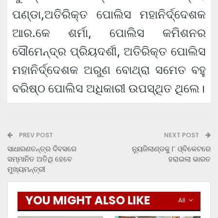
ପଣ୍ଡା,ଅତିରିକ୍ତ ପୋଲିସ ମହାନିର୍ଦ୍ଦେଶକ
ଆର.କେ ଶର୍ମା, ପୋଲିସ କମିଶନର
ସୌମେନ୍ଦ୍ର ପ୍ରିୟଦର୍ଶୀ, ଅତିରିକ୍ତ ପୋଲିସ
ମହାନିର୍ଦ୍ଦେଶକ ଅରୁଣ ବୋଥ୍ରା ସମେତ ବହୁ
ବରିଷ୍ଠ ପୋଲିସ ଅଧିକାରୀ ଉପସ୍ଥିତ ଥିଲେ।
PREV POST
NEXT POST
ସାଧାରଣତନ୍ତ୍ର ଦିବସରେ
ନ୍ୟୁଜିଲାଣ୍ଡକୁ ୮ ଓ୍ବିକେଟରେ
ସମ୍ମାନିତ ଅତିଥି ହେବେ
ହରାଇଲା ଭାରତ
ମୁଖ୍ୟମନ୍ତ୍ରୀ
YOU MIGHT ALSO LIKE
All