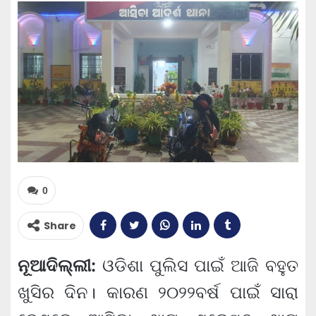
0
Share
ନୂଆଦିଲ୍ଲୀ:
ଓଡିଶା ପୁଲିସ ପାଇଁ ଆଜି ବହୁତ
ଖୁସିର ଦିନ। କାରଣ ୨୦୨୨ବର୍ଷ ପାଇଁ ସାରା