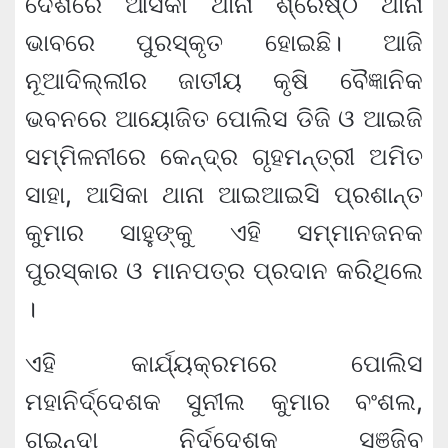
ଦେଶରେ ଆସିକା ଥାନା ଶ୍ରେଷ୍ଠ ଥାନା
ଭାବରେ ପୁରସ୍କୃତ ହୋଇଛି। ଆଜି
ନୂଆଦିଲ୍ଲୀର ଜାତୀୟ କୃଷି ବୈଜ୍ଞାନିକ
ଭବନରେ ଆୟୋଜିତ ପୋଲିସ ଡିଜି ଓ ଆଇଜି
ସମ୍ମିଳନୀରେ କେନ୍ଦ୍ର ଗୃହମନ୍ତ୍ରୀ ଅମିତ
ସାହା, ଆସିକା ଥାନା ଆଇଆଇସି ପ୍ରଶାନ୍ତ
କୁମାର ସାହୁଙ୍କୁ ଏହି ସମ୍ମାନଜନକ
ପୁରସ୍କାର ଓ ମାନପତ୍ର ପ୍ରଦାନ କରିଥିଲେ
।
ଏହି କାର୍ଯ୍ୟକ୍ରମରେ ପୋଲିସ
ମହାନିର୍ଦ୍ଦେଶକ ସୁନୀଲ କୁମାର ବଂଶଲ,
ଗୁଇନ୍ଦା ନିର୍ଦ୍ଦେଶକ ସଞ୍ଜିବ