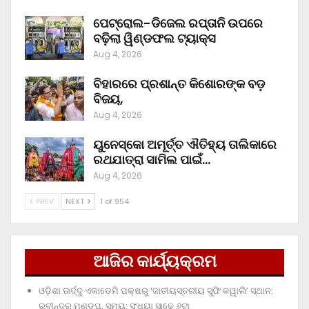
ପେଟ୍ରୋଲ-ଡିଜେଲ ରପ୍ତାନି ଉପରେ
ବଢ଼ିଲା ୱିଣ୍ଡଫଲ ଟ୍ୟାକ୍ସ
Aug 4, 2026
ବିହାରରେ ପ୍ରଶାନ୍ତ କିଶୋରଙ୍କ ବଡ଼
ବିଜୟ,
Aug 4, 2026
ୟୁନେସ୍କୋ ଅମୂର୍ତ୍ତ ଐତିହ୍ୟ ତାଲିକାରେ
ରଥଯାତ୍ରା ସାମିଲ ପାଇଁ…
Aug 4, 2026
PREV
NEXT
1 of 954
ଆଜିର କାର୍ଯ୍ୟକ୍ରମ
ଓଡ଼ିଶା ଊର୍ଦ୍ଦୁ ଏକାଡେମି ପକ୍ଷରୁ ‘ଜାତୀୟସ୍ତରୀୟ ସୁଫି କୱାଲି’ ସ୍ଥାନ:
ରବୀନ୍ଦ୍ର ମଣ୍ଡପ, ସମୟ: ସଂଧ୍ୟା ସାଢ଼େ ୬ଟା