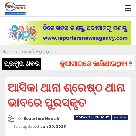
Home
Today's Highlight
ପ୍ରମୁଖ ଖବର
କୁଆଖାଇରେ ଭାସିଯାଇଥିବା ୨ ଯୁବ
ଆସିକା ଥାନା ଶ୍ରେଷ୍ଠ ଥାନା
ଭାବରେ ପୁରସ୍କୃତ
TODAY'S HIGHLIGHT
ବଡ ଖବର
By
Reporters News Agency
Last updated
Jan 20, 2023