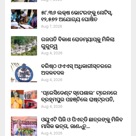
୫୮.୩୬ ଲକ୍ଷ ଭୋଟରଙ୍କୁ ନୋଟିସ୍‌,
୧୨,୫୭୨ ଅଯୋଗ୍ୟ ଘୋଷିତ
Aug 7, 2026
ଗଜପତି ବିକାଶ ରୋଡମ୍ୟାପ୍‌କୁ ମିଳିଲା
ଗୁରୁତ୍ୱ
Aug 4, 2026
ବରିଷ୍ଠ ଓଏଏସ୍‌ ଅଧିକାରୀସ୍ତରରେ
ଅଦଳବଦଳ
Aug 4, 2026
‘ପ୍ରେସିଡେଣ୍ଟ ସ୍ପେଶାଲ’ ଟ୍ରେନରେ
ବ୍ରହ୍ମପୁର ପହଞ୍ଚିଲେ ରାଷ୍ଟ୍ରପତି,
Aug 4, 2026
ଓୟୁଏଟି ପିଜି ଓ ପିଏଚ୍‌ଡି ଛାତ୍ରଙ୍କୁ ମିଳିବ
ମାସିକ ଭତ୍ତା, ଜାଣନ୍ତୁ…
Aug 4, 2026