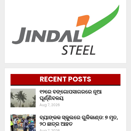
RECENT POSTS
୧୨ରେ ବଙ୍ଗୋପସାଗରରେ ନୂଆ
ଘୂର୍ଣ୍ଣିବଳୟ
Aug 7, 2026
ବ୍ୟାଙ୍କକ ସ୍କୁଲରେ ଗୁଳିକାଣ୍ଡ: ୭ ମୃତ,
୨୦ ଛାତ୍ର ଆହତ
Aug 7, 2026