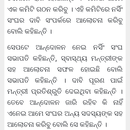
ଏକ କମିଟି ଗଠନ କରିବୁ । ଏହି କମିଟିରେ ନର୍ସିଂ
ସଂଘର ଦାବି ସଂପର୍କରେ ଆଲୋଚନା କରିବୁ
ବୋଲି କହିଛନ୍ତି ।
ସେପଟେ ଆନ୍ଦୋଳନ ନେଇ ନର୍ସିଂ ସଂଘ
ସଭାପତି କହିଛନ୍ତି, ସ୍ବାସ୍ଥ୍ୟ ମନ୍ତ୍ରୀଙ୍କ
ସହ ଆଲୋଚନା ସଫଳ ହୋଇଛି ବୋଲି
ସଭାପତି କହିଛନ୍ତି । ଦାବି ପୂରଣ ପାଇଁ
ମନ୍ତ୍ରୀ ପ୍ରତିଶ୍ରୁତି ଦେଇଥିବା କହିଛନ୍ତି ।
ତେବେ ଆନ୍ଦୋଳନ ଜାରି ରହିବ କି ନାହିଁ
ଏନେଇ ଆମେ ସଂଘର ଅନ୍ୟ ସଦସ୍ୟଙ୍କ ସହ
ଆଲୋଚନା କରିବୁ ବୋଲି ସେ କହିଛନ୍ତି ।