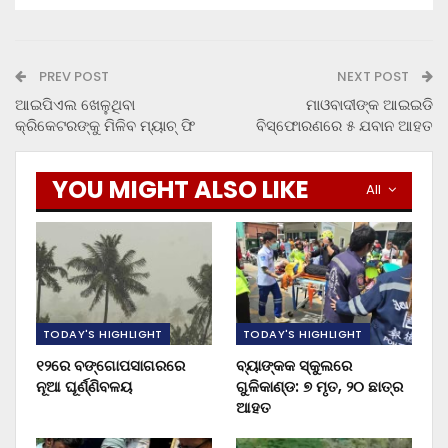
PREV POST
NEXT POST
ଆଇପିଏଲ ଖେଳୁଥିବା
ମାଓବାଦୀଙ୍କ ଆଇଇଡି
କ୍ରିକେଟରଙ୍କୁ ମିଳିବ ମ୍ୟାଚ୍‌ ଫି
ବିସ୍ଫୋରଣରେ ୫ ଯବାନ ଆହତ
YOU MIGHT ALSO LIKE
All
TODAY'S HIGHLIGHT
TODAY'S HIGHLIGHT
୧୨ରେ ବଙ୍ଗୋପସାଗରରେ
ବ୍ୟାଙ୍କକ ସ୍କୁଲରେ
ନୂଆ ଘୂର୍ଣ୍ଣିବଳୟ
ଗୁଳିକାଣ୍ଡ: ୭ ମୃତ, ୨୦ ଛାତ୍ର
ଆହତ