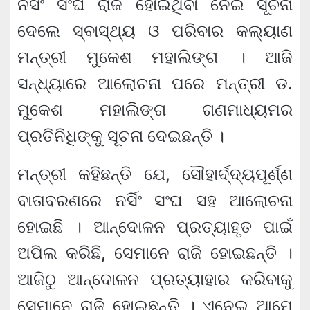
ନର୍ସିଂ ସଂଘ ରାଜି ହୋଇଥିବା ନେଇ ସୂଚନା
ଦେଲେ ସ୍ବାସ୍ଥ୍ୟ ଓ ପରିବାର କଲ୍ୟାଣ
ମନ୍ତ୍ରୀ ମୁକେଶ ମହାଲିଙ୍ଗ । ଆଜି
ସନ୍ଧ୍ୟାରେ ଆଲୋଚନା ପରେ ମନ୍ତ୍ରୀ ଡ.
ମୁକେଶ ମହାଲିଙ୍ଗ ଗଣମାଧ୍ୟମର
ପ୍ରତିନିଧିଙ୍କୁ ସୂଚନା ଦେଇଛନ୍ତି ।
ମନ୍ତ୍ରୀ କହିଛନ୍ତି ଯେ, ସୌହାର୍ଦ୍ଦ୍ୟପୂର୍ଣ୍ଣ
ବାତାବରଣରେ ନର୍ସିଂ ସଂଘ ସହ ଆଲୋଚନା
ହୋଇଛି । ଆନ୍ଦୋଳନ ପ୍ରତ୍ୟାହୃତ ପାଇଁ
ଅପିଲ କରିଛି, ସେମାନେ ରାଜି ହୋଇଛନ୍ତି ।
ଆଜିଠୁ ଆନ୍ଦୋଳନ ପ୍ରତ୍ୟାହାର କରିବାକୁ
ସେମାନେ ରାଜି ହୋଇଛନ୍ତି । ଏନେଇ ଆମେ