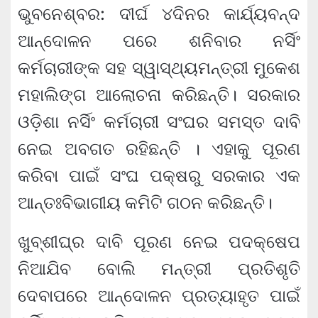
ଭୁବନେଶ୍ବର: ଦୀର୍ଘ ୪ଦିନର କାର୍ଯ୍ୟବନ୍ଦ
ଆନ୍ଦୋଳନ ପରେ ଶନିବାର ନର୍ସିଂ
କର୍ମଚାରୀଙ୍କ ସହ ସ୍ୱାସ୍ଥ୍ୟମନ୍ତ୍ରୀ ମୁକେଶ
ମହାଲିଙ୍ଗ ଆଲୋଚନା କରିଛନ୍ତି। ସରକାର
ଓଡ଼ିଶା ନର୍ସିଂ କର୍ମଚାରୀ ସଂଘର ସମସ୍ତ ଦାବି
ନେଇ ଅବଗତ ରହିଛନ୍ତି । ଏହାକୁ ପୂରଣ
କରିବା ପାଇଁ ସଂଘ ପକ୍ଷରୁ ସରକାର ଏକ
ଆନ୍ତଃବିଭାଗୀୟ କମିଟି ଗଠନ କରିଛନ୍ତି।
ଖୁବ୍‌ଶୀଘ୍ର ଦାବି ପୂରଣ ନେଇ ପଦକ୍ଷେପ
ନିଆଯିବ ବୋଲି ମନ୍ତ୍ରୀ ପ୍ରତିଶୃତି
ଦେବାପରେ ଆନ୍ଦୋଳନ ପ୍ରତ୍ୟାହୃତ ପାଇଁ