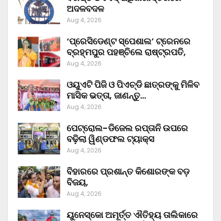
ଅଦଳବଦଳ
Aug 4, 2026
‘ପ୍ରେସିଡେଣ୍ଟ ସ୍ପେଶାଲ’ ଟ୍ରେନରେ
ବ୍ରହ୍ମପୁର ପହଞ୍ଚିଲେ ରାଷ୍ଟ୍ରପତି,
Aug 4, 2026
ଓୟୁଏଟି ପିଜି ଓ ପିଏଚ୍‌ଡି ଛାତ୍ରଙ୍କୁ ମିଳିବ
ମାସିକ ଭତ୍ତା, ଜାଣନ୍ତୁ…
Aug 4, 2026
ପେଟ୍ରୋଲ-ଡିଜେଲ ରପ୍ତାନି ଉପରେ
ବଢ଼ିଲା ୱିଣ୍ଡଫଲ ଟ୍ୟାକ୍ସ
Aug 4, 2026
ବିହାରରେ ପ୍ରଶାନ୍ତ କିଶୋରଙ୍କ ବଡ଼
ବିଜୟ,
Aug 4, 2026
ୟୁନେସ୍କୋ ଅମୂର୍ତ୍ତ ଐତିହ୍ୟ ତାଲିକାରେ