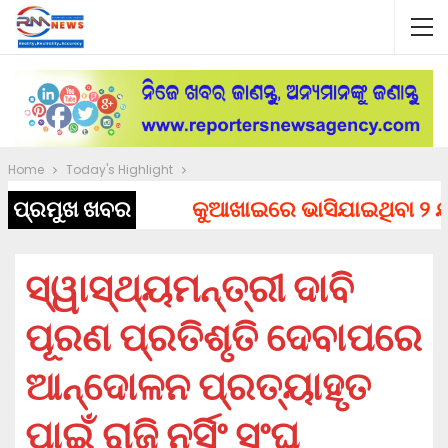
Home
Today's Highlight
ପ୍ରମୁଖ ଖବର
କୁଆଖାଇରେ ଭାସିଯାଇଥିବା ୨ ଯୁବ
ସ୍ୱାସ୍ଥ୍ୟମନ୍ତ୍ରୀ ଦାବି
ପୂରଣ ପ୍ରତିଶୃତି ଦେବାପରେ
ଆନ୍ଦୋଳନ ପ୍ରତ୍ୟାହୃତ
ପାଇଁ ରାଜି ନର୍ସିଂ ସଂଘ