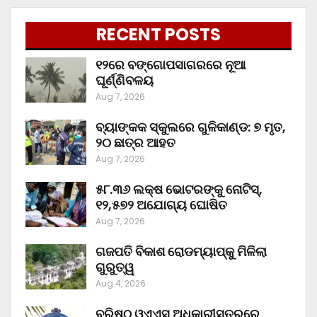
RECENT POSTS
୧୨ରେ ବଙ୍ଗୋପସାଗରରେ ନୂଆ
ଘୂର୍ଣ୍ଣିବଳୟ
Aug 7, 2026
ବ୍ୟାଙ୍କକ ସ୍କୁଲରେ ଗୁଳିକାଣ୍ଡ: ୭ ମୃତ,
୨୦ ଛାତ୍ର ଆହତ
Aug 7, 2026
୫୮.୩୬ ଲକ୍ଷ ଭୋଟରଙ୍କୁ ନୋଟିସ୍‌,
୧୨,୫୭୨ ଅଯୋଗ୍ୟ ଘୋଷିତ
Aug 7, 2026
ଗଜପତି ବିକାଶ ରୋଡମ୍ୟାପ୍‌କୁ ମିଳିଲା
ଗୁରୁତ୍ୱ
Aug 4, 2026
ବରିଷ୍ଠ ଓଏଏସ୍‌ ଅଧିକାରୀସ୍ତରରେ