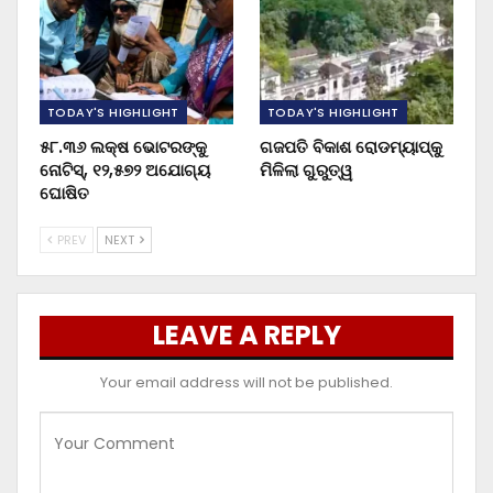
TODAY'S HIGHLIGHT
TODAY'S HIGHLIGHT
୫୮.୩୬ ଲକ୍ଷ ଭୋଟରଙ୍କୁ
ଗଜପତି ବିକାଶ ରୋଡମ୍ୟାପ୍‌କୁ
ନୋଟିସ୍‌, ୧୨,୫୭୨ ଅଯୋଗ୍ୟ
ମିଳିଲା ଗୁରୁତ୍ୱ
ଘୋଷିତ
PREV
NEXT
LEAVE A REPLY
Your email address will not be published.