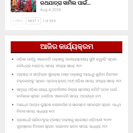
ରଥଯାତ୍ରା ସାମିଲ ପାଇଁ…
Aug 4, 2026
PREV
NEXT
1 of 954
ଆଜିର କାର୍ଯ୍ୟକ୍ରମ
ଓଡ଼ିଶା ଊର୍ଦ୍ଦୁ ଏକାଡେମି ପକ୍ଷରୁ ‘ଜାତୀୟସ୍ତରୀୟ ସୁଫି କୱାଲି’ ସ୍ଥାନ:
ରବୀନ୍ଦ୍ର ମଣ୍ଡପ, ସମୟ: ସଂଧ୍ୟା ସାଢ଼େ ୬ଟା
ଅକ୍ଷର ଓ ସମ୍ବିଧାନ ସୁରକ୍ଷା ମଞ୍ଚ ପକ୍ଷରୁ ‘ଆସନ୍ତୁ ଶୁଣିବା ନିରଂଜନ
ଟକ୍‌ଲେଙ୍କୁ’ ସ୍ଥାନ: ପ୍ରେସ୍‌ କ୍ଲବ୍‌ ଅଫ୍‌ ଓଡ଼ିଶା ସମୟ: ସଂଧ୍ୟା ସାଢ଼େ ୬ଟା
ସମୃଦ୍ଧ ଓଡ଼ିଶା ରାଜ୍ୟ ଯୁବବାହିନୀର ଜିଲ୍ଲା ସ୍ତରୀୟ କମିଟି ଗଠନ ପାଇଁ
କର୍ମଶାଳା ସ୍ଥାନ: ଲୋହିଆ ଏକାଡେମି ସମୟ: ଅପରାହ୍‌ଣ ୪ଟା
ଅଶାନ୍ତ ଆତ୍ମା ପୁସ୍ତକ ଲୋକାର୍ପଣ ଓ ସାରସ୍ବତ ସମାରୋହ ସ୍ଥାନ: ପାନ୍ଥ
ନିବାସ ସମୟ: ସନ୍ଧ୍ୟା ୫ଟା
ପ୍ରଶାନ୍ତି ଚାରିଟେବୁଲ୍‌ ଟ୍ରଷ୍ଟ୍‌ ପକ୍ଷରୁ ଶ୍ରେଷ୍ଠ ଓଡ଼ିଆଣୀ ୨୦୨୨
ପୁରସ୍କାର ବିତରଣ ସ୍ଥାନ: ଜୟଦେବ ଭବନ ସମୟ: ସନ୍ଧ୍ୟା ୬ଟା