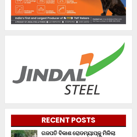
RECENT POSTS
ଗଜପତି ବିକାଶ ରୋଡମ୍ୟାପ୍‌କୁ ମିଳିଲା