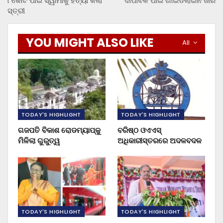
୮କୋଟି ପାଇଁ ସ୍ୱାମୀକୁ ହତ୍ୟା କଲା
ଦୀପାବଳି ପାଇଁ ଗାଇଡଲାଇନ ଜାରି
ସ୍ତ୍ରୀ
YOU MIGHT ALSO LIKE
All
TODAY'S HIGHLIGHT
TODAY'S HIGHLIGHT
ଗଜପତି ବିକାଶ ରୋଡମ୍ୟାପ୍‌କୁ
ବରିଷ୍ଠ ଓଏଏସ୍‌
ମିଳିଲା ଗୁରୁତ୍ୱ
ଅଧିକାରୀସ୍ତରରେ ଅଦଳବଦଳ
TODAY'S HIGHLIGHT
TODAY'S HIGHLIGHT