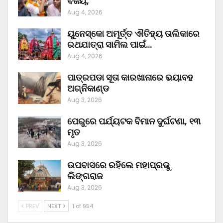
ବିଜୟ,
Aug 4, 2026
ୟୁନେସ୍କୋ ଅମୂର୍ତ୍ତ ଐତିହ୍ୟ ତାଲିକାରେ
ରଥଯାତ୍ରା ସାମିଲ ପାଇଁ…
Aug 4, 2026
ପାତ୍ରପଡା ସୂତା କାରଖାନାରେ ଭୟାବହ
ଅଗ୍ନିକାଣ୍ଡ
Aug 3, 2026
ପେରୁରେ ପର୍ଯ୍ୟଟକ ବିମାନ ଦୁର୍ଘଟଣା, ୧୩
ମୃତ
Aug 3, 2026
ଉପବାସରେ ରହିଲେ ମହାପ୍ରଭୁ
ଲିଙ୍ଗରାଜ
Aug 3, 2026
PREV
NEXT
1 of 954