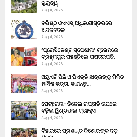
ଗୁରୁତ୍ୱ
Aug 4, 2026
ବରିଷ୍ଠ ଓଏଏସ୍‌ ଅଧିକାରୀସ୍ତରରେ
ଅଦଳବଦଳ
Aug 4, 2026
‘ପ୍ରେସିଡେଣ୍ଟ ସ୍ପେଶାଲ’ ଟ୍ରେନରେ
ବ୍ରହ୍ମପୁର ପହଞ୍ଚିଲେ ରାଷ୍ଟ୍ରପତି,
Aug 4, 2026
ଓୟୁଏଟି ପିଜି ଓ ପିଏଚ୍‌ଡି ଛାତ୍ରଙ୍କୁ ମିଳିବ
ମାସିକ ଭତ୍ତା, ଜାଣନ୍ତୁ…
Aug 4, 2026
ପେଟ୍ରୋଲ-ଡିଜେଲ ରପ୍ତାନି ଉପରେ
ବଢ଼ିଲା ୱିଣ୍ଡଫଲ ଟ୍ୟାକ୍ସ
Aug 4, 2026
ବିହାରରେ ପ୍ରଶାନ୍ତ କିଶୋରଙ୍କ ବଡ଼