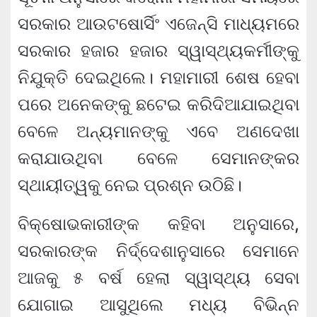
ସରକାର ଆଉଟଷୋର୍ସିଂ ଏଜେନ୍ସି ମାଧ୍ୟମରେ
ସରକାର ହଜାର ହଜାର ସ୍ୱାସ୍ଥ୍ୟକର୍ମୀଙ୍କୁ
ନିଯୁକ୍ତି ଦେଇଥିଲେ। ମହାମାରୀ ଶେଷ ହେବା
ପରେ ଅନେକଙ୍କୁ ଛଟେଇ କରିଦିଆଯାଇଥିବା
ବେଳେ ଅନ୍ୟମାନଙ୍କୁ ଏବେ ଅଣଦେଖା
କରାଯାଉଥିବା ବେଳେ ସେମାନଙ୍କର
ସ୍ଥାୟୀତ୍ୱକୁ ନେଇ ପ୍ରଶ୍ନ ଉଠିଛି।
ବିକ୍ଷୋଭକାରୀଙ୍କ କହିବା ଅନୁସାରେ,
ସରକାରଙ୍କ ନିର୍ଦ୍ଦେଶାନୁସାରେ ସେମାନେ
ଆଜକୁ ୫ ବର୍ଷ ହେଲା ସ୍ୱାସ୍ଥ୍ୟ ସେବା
ଯୋଗାଇ ଆସୁଥିଲେ ମଧ୍ୟ ବିଭିନ୍ନ