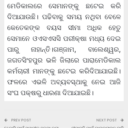
ମେଡିକାଲରେ ସେମାନଙ୍କୁ ଛଟେଇ କରି
ଦିଆଯାଉଛି। ପଢିବାକୁ ସମୟ ନଥିବା ବେଳେ
କେତେକଙ୍କ ବୟସ ସୀମା ଅଧିକ ହେତୁ
ସେମାନେ ଓଏସଏସସି ପରୀକ୍ଷା ମଧ୍ୟ ଦେଇ
ପାରୁ ନାହାନ୍ତି।ଗଞ୍ଜାମ, ବାଲେଶ୍ୱର,
ଜଗତସିଂହପୁର ଭଳି ଜିଲାରେ ପାରାମେଡିକାଲ
କର୍ମଚାରୀ ମାନଙ୍କୁ ଛଟେଇ କରିଦିଆଯାଇଛି।
ଫଳରେ ଏଭଳି ଅବ୍ୟବସ୍ଥାକୁ ନେଇ ଆଜି
ସଂଘ ପକ୍ଷରୁ ଧାରଣା ଦିଆଯାଇଛି।
PREV POST
NEXT POST