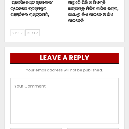
‘ପ୍ରେସିଡେଣ୍ଟ ସ୍ପେଶାଲ’
ଓୟୁଏଟି ପିଜି ଓ ପିଏଚ୍‌ଡି
ଟ୍ରେନରେ ବ୍ରହ୍ମପୁର
ଛାତ୍ରଙ୍କୁ ମିଳିବ ମାସିକ ଭତ୍ତା,
ପହଞ୍ଚିଲେ ରାଷ୍ଟ୍ରପତି,
ଜାଣନ୍ତୁ କିଏ ପାଇବେ ଓ କିଏ
ପାଇବେନି
PREV
NEXT
LEAVE A REPLY
Your email address will not be published.