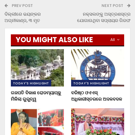
PREV POST
NEXT POST
ଦିଲ୍ଲୀରେ ଭୟଙ୍କର
ନକ୍ସଲଙ୍କୁ ଅସ୍ତ୍ରଶସ୍ତ୍ର
ଅଗ୍ନୀକାଣ୍ଡ, ୩ ମୃତ
ଯୋଗାଉଥିବା ସପ୍ଲାୟର ଗିରଫ
YOU MIGHT ALSO LIKE
All
TODAY'S HIGHLIGHT
TODAY'S HIGHLIGHT
ଗଜପତି ବିକାଶ ରୋଡମ୍ୟାପ୍‌କୁ
ବରିଷ୍ଠ ଓଏଏସ୍‌
ମିଳିଲା ଗୁରୁତ୍ୱ
ଅଧିକାରୀସ୍ତରରେ ଅଦଳବଦଳ