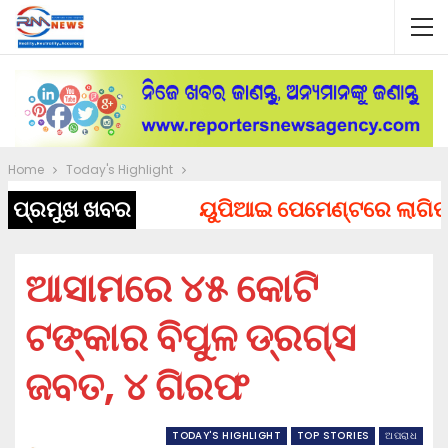
Home
Today's Highlight
ପ୍ରମୁଖ ଖବର
ୟୁପିଆଇ ପେମେଣ୍ଟରେ ଲାଗିପାରେ 
ଆସାମରେ ୪୫ କୋଟି
ଟଙ୍କାର ବିପୁଳ ଡ୍ରଗ୍ସ
ଜବତ, ୪ ଗିରଫ
TODAY'S HIGHLIGHT
TOP STORIES
ଅପରାଧ