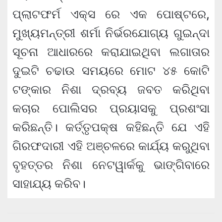
ପ୍ଲାଟଫର୍ମ ଏକ୍ସ ରେ ଏକ ପୋଷ୍ଟରେ,
ମୁଖ୍ୟମନ୍ତ୍ରୀ ଶର୍ମା ନିର୍ଭରଯୋଗ୍ୟ ଗୁଇନ୍ଦା
ସୂଚନା ଆଧାରରେ କରାଯାଇଥିବା ଲଗାତାର
ଦୁଇଟି ଚଢାଉ ସମୟରେ ମୋଟ ୪୫ କୋଟି
ଟଙ୍କାର ନିଶା ଦ୍ରବ୍ୟ ଜବତ କରିଥିବା
କଚାର ପୋଲିସର ପ୍ରୟାସକୁ ପ୍ରଶଂସା
କରିଛନ୍ତି। କର୍ତ୍ତୃପକ୍ଷ କହିଛନ୍ତି ଯେ ଏହି
ଗିରଫଦାରୀ ଏହି ଅଞ୍ଚଳରେ କାର୍ଯ୍ୟ କରୁଥିବା
ବୃହତ୍ତର ନିଶା ନେଟୱାର୍କକୁ ଭାଙ୍ଗିବାରେ
ସାହାଯ୍ୟ କରିବ।