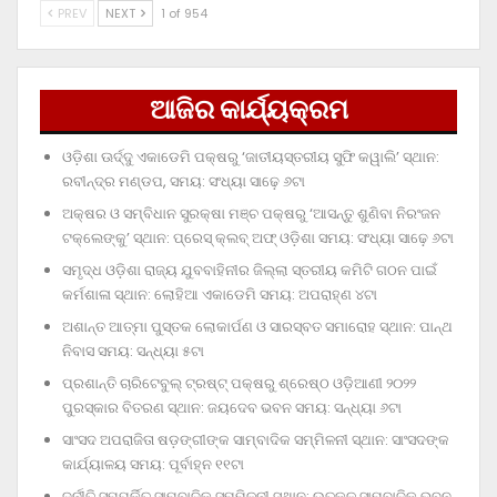
PREV
NEXT
1 of 954
ଆଜିର କାର୍ଯ୍ୟକ୍ରମ
ଓଡ଼ିଶା ଊର୍ଦ୍ଦୁ ଏକାଡେମି ପକ୍ଷରୁ ‘ଜାତୀୟସ୍ତରୀୟ ସୁଫି କୱାଲି’ ସ୍ଥାନ:
ରବୀନ୍ଦ୍ର ମଣ୍ଡପ, ସମୟ: ସଂଧ୍ୟା ସାଢ଼େ ୬ଟା
ଅକ୍ଷର ଓ ସମ୍ବିଧାନ ସୁରକ୍ଷା ମଞ୍ଚ ପକ୍ଷରୁ ‘ଆସନ୍ତୁ ଶୁଣିବା ନିରଂଜନ
ଟକ୍‌ଲେଙ୍କୁ’ ସ୍ଥାନ: ପ୍ରେସ୍‌ କ୍ଲବ୍‌ ଅଫ୍‌ ଓଡ଼ିଶା ସମୟ: ସଂଧ୍ୟା ସାଢ଼େ ୬ଟା
ସମୃଦ୍ଧ ଓଡ଼ିଶା ରାଜ୍ୟ ଯୁବବାହିନୀର ଜିଲ୍ଲା ସ୍ତରୀୟ କମିଟି ଗଠନ ପାଇଁ
କର୍ମଶାଳା ସ୍ଥାନ: ଲୋହିଆ ଏକାଡେମି ସମୟ: ଅପରାହ୍‌ଣ ୪ଟା
ଅଶାନ୍ତ ଆତ୍ମା ପୁସ୍ତକ ଲୋକାର୍ପଣ ଓ ସାରସ୍ବତ ସମାରୋହ ସ୍ଥାନ: ପାନ୍ଥ
ନିବାସ ସମୟ: ସନ୍ଧ୍ୟା ୫ଟା
ପ୍ରଶାନ୍ତି ଚାରିଟେବୁଲ୍‌ ଟ୍ରଷ୍ଟ୍‌ ପକ୍ଷରୁ ଶ୍ରେଷ୍ଠ ଓଡ଼ିଆଣୀ ୨୦୨୨
ପୁରସ୍କାର ବିତରଣ ସ୍ଥାନ: ଜୟଦେବ ଭବନ ସମୟ: ସନ୍ଧ୍ୟା ୬ଟା
ସାଂସଦ ଅପରାଜିତା ଷଡ଼ଙ୍ଗୀଙ୍କ ସାମ୍ବାଦିକ ସମ୍ମିଳନୀ ସ୍ଥାନ: ସାଂସଦଙ୍କ
କାର୍ଯ୍ୟାଳୟ ସମୟ: ପୂର୍ବାହ୍ନ ୧୧ଟା
ଦୁର୍ନୀତି ସମ୍ପର୍କିତ ସାମ୍ବାଦିକ ସମ୍ମିଳନୀ ସ୍ଥାନ: ଉତ୍କଳ ସାମ୍ବାଦିକ ଭବନ