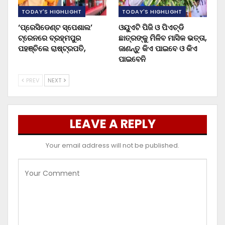
TODAY'S HIGHLIGHT
TODAY'S HIGHLIGHT
‘ପ୍ରେସିଡେଣ୍ଟ ସ୍ପେଶାଲ’
ଓୟୁଏଟି ପିଜି ଓ ପିଏଚ୍‌ଡି
ଟ୍ରେନରେ ବ୍ରହ୍ମପୁର
ଛାତ୍ରଙ୍କୁ ମିଳିବ ମାସିକ ଭତ୍ତା,
ପହଞ୍ଚିଲେ ରାଷ୍ଟ୍ରପତି,
ଜାଣନ୍ତୁ କିଏ ପାଇବେ ଓ କିଏ
ପାଇବେନି
PREV
NEXT
LEAVE A REPLY
Your email address will not be published.