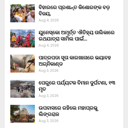
ବିହାରରେ ପ୍ରଶାନ୍ତ କିଶୋରଙ୍କ ବଡ଼
ବିଜୟ,
Aug 4, 2026
ୟୁନେସ୍କୋ ଅମୂର୍ତ୍ତ ଐତିହ୍ୟ ତାଲିକାରେ
ରଥଯାତ୍ରା ସାମିଲ ପାଇଁ…
Aug 4, 2026
ପାତ୍ରପଡା ସୂତା କାରଖାନାରେ ଭୟାବହ
ଅଗ୍ନିକାଣ୍ଡ
Aug 3, 2026
ପେରୁରେ ପର୍ଯ୍ୟଟକ ବିମାନ ଦୁର୍ଘଟଣା, ୧୩
ମୃତ
Aug 3, 2026
ଉପବାସରେ ରହିଲେ ମହାପ୍ରଭୁ
ଲିଙ୍ଗରାଜ
Aug 3, 2026