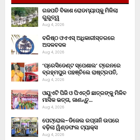
ଗଜପତି ବିକାଶ ରୋଡମ୍ୟାପ୍‌କୁ ମିଳିଲା
ଗୁରୁତ୍ୱ
Aug 4, 2026
ବରିଷ୍ଠ ଓଏଏସ୍‌ ଅଧିକାରୀସ୍ତରରେ
ଅଦଳବଦଳ
Aug 4, 2026
‘ପ୍ରେସିଡେଣ୍ଟ ସ୍ପେଶାଲ’ ଟ୍ରେନରେ
ବ୍ରହ୍ମପୁର ପହଞ୍ଚିଲେ ରାଷ୍ଟ୍ରପତି,
Aug 4, 2026
ଓୟୁଏଟି ପିଜି ଓ ପିଏଚ୍‌ଡି ଛାତ୍ରଙ୍କୁ ମିଳିବ
ମାସିକ ଭତ୍ତା, ଜାଣନ୍ତୁ…
Aug 4, 2026
ପେଟ୍ରୋଲ-ଡିଜେଲ ରପ୍ତାନି ଉପରେ
ବଢ଼ିଲା ୱିଣ୍ଡଫଲ ଟ୍ୟାକ୍ସ
Aug 4, 2026