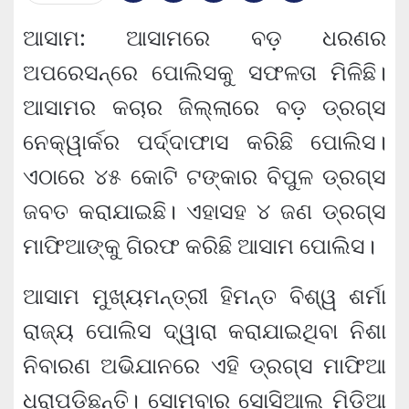
ଆସାମ: ଆସାମରେ ବଡ଼ ଧରଣର
ଅପରେସନ୍‌ରେ ପୋଲିସକୁ ସଫଳତା ମିଳିଛି।
ଆସାମର କଚାର ଜିଲ୍ଲାରେ ବଡ଼ ଡ୍ରଗ୍ସ
ନେକ୍‌ୱାର୍କର ପର୍ଦ୍ଦାଫାସ କରିଛି ପୋଲିସ।
ଏଠାରେ ୪୫ କୋଟି ଟଙ୍କାର ବିପୁଳ ଡ୍ରଗ୍ସ
ଜବତ କରାଯାଇଛି। ଏହାସହ ୪ ଜଣ ଡ୍ରଗ୍ସ
ମାଫିଆଙ୍କୁ ଗିରଫ କରିଛି ଆସାମ ପୋଲିସ।
ଆସାମ ମୁଖ୍ୟମନ୍ତ୍ରୀ ହିମନ୍ତ ବିଶ୍ୱ ଶର୍ମା
ରାଜ୍ୟ ପୋଲିସ ଦ୍ୱାରା କରାଯାଇଥିବା ନିଶା
ନିବାରଣ ଅଭିଯାନରେ ଏହି ଡ୍ରଗ୍ସ ମାଫିଆ
ଧରାପଡିଛନ୍ତି। ସୋମବାର ସୋସିଆଲ ମିଡିଆ