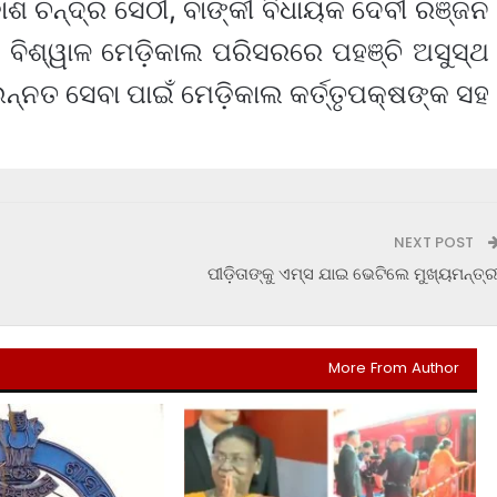
 ଚନ୍ଦ୍ର ସେଠୀ, ବାଙ୍କୀ ବିଧାୟକ ଦେବୀ ରଞ୍ଜନ
ବିଶ୍ୱାଳ ମେଡ଼ିକାଲ ପରିସରରେ ପହଞ୍ଚି ଅସୁସ୍ଥ
ଉନ୍ନତ ସେବା ପାଇଁ ମେଡ଼ିକାଲ କର୍ତ୍ତୃପକ୍ଷଙ୍କ ସହ
NEXT POST
ପୀଡ଼ିତାଙ୍କୁ ଏମ୍ସ ଯାଇ ଭେଟିଲେ ମୁଖ୍ୟମନ୍ତ୍ର
More From Author