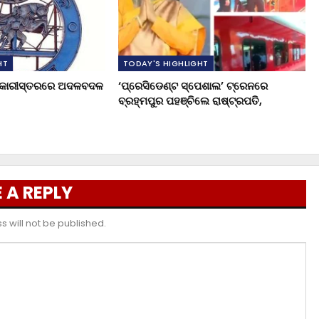
HT
TODAY'S HIGHLIGHT
ଧିକାରୀସ୍ତରରେ ଅଦଳବଦଳ
‘ପ୍ରେସିଡେଣ୍ଟ ସ୍ପେଶାଲ’ ଟ୍ରେନରେ
ବ୍ରହ୍ମପୁର ପହଞ୍ଚିଲେ ରାଷ୍ଟ୍ରପତି,
 A REPLY
 will not be published.