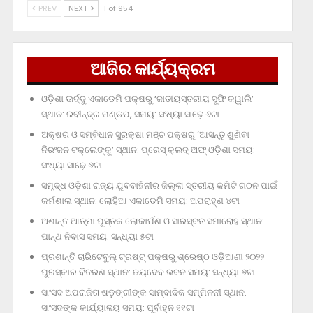
PREV
NEXT
1 of 954
ଆଜିର କାର୍ଯ୍ୟକ୍ରମ
ଓଡ଼ିଶା ଊର୍ଦ୍ଦୁ ଏକାଡେମି ପକ୍ଷରୁ ‘ଜାତୀୟସ୍ତରୀୟ ସୁଫି କୱାଲି’
ସ୍ଥାନ: ରବୀନ୍ଦ୍ର ମଣ୍ଡପ, ସମୟ: ସଂଧ୍ୟା ସାଢ଼େ ୬ଟା
ଅକ୍ଷର ଓ ସମ୍ବିଧାନ ସୁରକ୍ଷା ମଞ୍ଚ ପକ୍ଷରୁ ‘ଆସନ୍ତୁ ଶୁଣିବା
ନିରଂଜନ ଟକ୍‌ଲେଙ୍କୁ’ ସ୍ଥାନ: ପ୍ରେସ୍‌ କ୍ଲବ୍‌ ଅଫ୍‌ ଓଡ଼ିଶା ସମୟ:
ସଂଧ୍ୟା ସାଢ଼େ ୬ଟା
ସମୃଦ୍ଧ ଓଡ଼ିଶା ରାଜ୍ୟ ଯୁବବାହିନୀର ଜିଲ୍ଲା ସ୍ତରୀୟ କମିଟି ଗଠନ ପାଇଁ
କର୍ମଶାଳା ସ୍ଥାନ: ଲୋହିଆ ଏକାଡେମି ସମୟ: ଅପରାହ୍‌ଣ ୪ଟା
ଅଶାନ୍ତ ଆତ୍ମା ପୁସ୍ତକ ଲୋକାର୍ପଣ ଓ ସାରସ୍ବତ ସମାରୋହ ସ୍ଥାନ:
ପାନ୍ଥ ନିବାସ ସମୟ: ସନ୍ଧ୍ୟା ୫ଟା
ପ୍ରଶାନ୍ତି ଚାରିଟେବୁଲ୍‌ ଟ୍ରଷ୍ଟ୍‌ ପକ୍ଷରୁ ଶ୍ରେଷ୍ଠ ଓଡ଼ିଆଣୀ ୨୦୨୨
ପୁରସ୍କାର ବିତରଣ ସ୍ଥାନ: ଜୟଦେବ ଭବନ ସମୟ: ସନ୍ଧ୍ୟା ୬ଟା
ସାଂସଦ ଅପରାଜିତା ଷଡ଼ଙ୍ଗୀଙ୍କ ସାମ୍ବାଦିକ ସମ୍ମିଳନୀ ସ୍ଥାନ:
ସାଂସଦଙ୍କ କାର୍ଯ୍ୟାଳୟ ସମୟ: ପୂର୍ବାହ୍ନ ୧୧ଟା