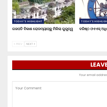
TODAY'S HIGHLIGHT
TODAY'S HIGHLIG
ଗଜପତି ବିକାଶ ରୋଡମ୍ୟାପ୍‌କୁ ମିଳିଲା ଗୁରୁତ୍ୱ
ବରିଷ୍ଠ ଓଏଏସ୍‌ ଅ
PREV
NEXT
LEAVE
Your email address