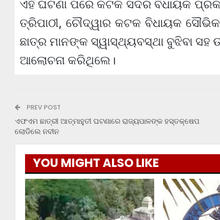
ଏହି ଘଟଣା ପରେ କଟକ ସଦର ବିଧାୟକ ପ୍ରକାଶ
ତ୍ରିପାଠୀ, ଚୌଦ୍ୱାର କଟକ ବିଧାୟକ ସୌଭିକ 
ଛାତ୍ର ମାନଙ୍କ ସ୍ୱାସ୍ଥ୍ୟବସ୍ଥା ବୁଝିବା ସହ 
ଆଲୋଚନା କରିଥିଲେ।
PREV POST
ଏଫଏମ ଛାତ୍ରୀ ଆତ୍ମାହୁତୀ ଘଟଣାରେ ରାଜ୍ୟପାଳଙ୍କ ହସ୍ତକ୍ଷେପ
ଲୋଡିଲେ ନବୀନ
YOU MIGHT ALSO LIKE