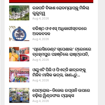
ଗଜପତି ବିକାଶ ରୋଡମ୍ୟାପ୍‌କୁ ମିଳିଲା
ଗୁରୁତ୍ୱ
Aug 4, 2026
ବରିଷ୍ଠ ଓଏଏସ୍‌ ଅଧିକାରୀସ୍ତରରେ
ଅଦଳବଦଳ
Aug 4, 2026
‘ପ୍ରେସିଡେଣ୍ଟ ସ୍ପେଶାଲ’ ଟ୍ରେନରେ
ବ୍ରହ୍ମପୁର ପହଞ୍ଚିଲେ ରାଷ୍ଟ୍ରପତି,
Aug 4, 2026
ଓୟୁଏଟି ପିଜି ଓ ପିଏଚ୍‌ଡି ଛାତ୍ରଙ୍କୁ
ମିଳିବ ମାସିକ ଭତ୍ତା, ଜାଣନ୍ତୁ…
Aug 4, 2026
ପେଟ୍ରୋଲ-ଡିଜେଲ ରପ୍ତାନି ଉପରେ
ବଢ଼ିଲା ୱିଣ୍ଡଫଲ ଟ୍ୟାକ୍ସ
Aug 4, 2026