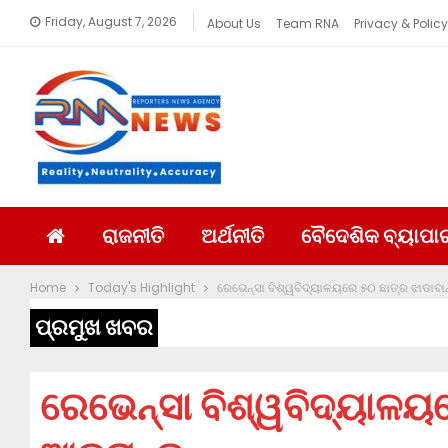
Friday, August 7, 2026
About Us
Team RNA
Privacy & Policy
ରାଜନୀତି
ଅର୍ଥନୀତି
ବୈଦେଶିକ ବ୍ୟାପା
Home
Today's Highlight
ରେଭେନ୍ସା ବିଶ୍ୱବିଦ୍ୟାଳୟରେ ୫୦ ଛାତ୍ର ଝାଡାବାନ
ପ୍ରମୁଖ ଖବର
ରେଭେନ୍ସା ବିଶ୍ୱବିଦ୍ୟାଳୟର