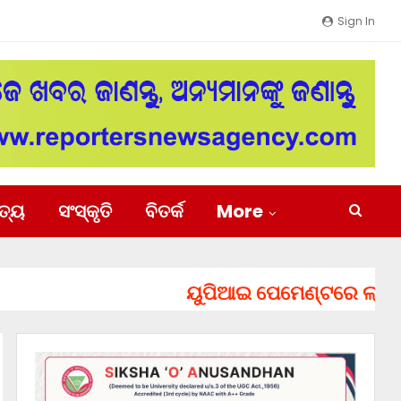
Sign In
ିତ୍ୟ
ସଂସ୍କୃତି
ବିତର୍କ
More
ୟୁପିଆଇ ପେମେଣ୍ଟରେ ଲାଗିପାରେ ଚ