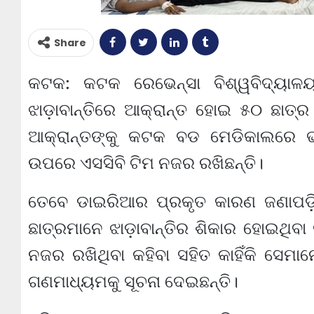
Share
କଟକ: କଟକ ରେଭେନ୍ସା ବିଶ୍ୱବିଦ୍ୟାଳ
ଝାଡ଼ାବାନ୍ତିରେ ଆକ୍ରାନ୍ତ ହୋଇ ୫୦ ଛାତ୍ର 
ଆକ୍ରାନ୍ତଙ୍କୁ କଟକ ବଡ ମେଡିକାଲରେ ଭର୍ତ
ଉପରେ ଏସସିବି ଟିମ ନଜର ରଖିଛନ୍ତି।
ତେବେ ଡାଇରିଆର ପ୍ରକୃତ କାରଣ ଜଣାପଡ଼
ଛାତ୍ରମାନେ ଝାଡ଼ାବାନ୍ତିର ଶିକାର ହୋଇଥିବା
ନଜର ରଖିଥିବା କହିବା ସହିତ କାହିଁକି ସେମାନ
ଗଣମାଧ୍ୟମକୁ ସୂଚନା ଦେଇଛନ୍ତି।