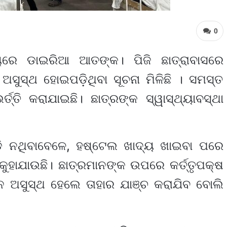
0
ୟରେ ଡାଇରିଆ ଆତଙ୍କ। ପିଜି ଛାତ୍ରାବାସରେ
ଅସୁସ୍ଥ ହୋଇପଡ଼ିଥିବା ସୂଚନା ମିଳିଛି । ସମସ୍ତ
୍ତି କରାଯାଇଛି। ଛାତ୍ରଙ୍କ ସ୍ୱାସ୍ଥ୍ୟାବସ୍ଥା
ି ନଥିବାବେଳେ, ହଷ୍ଟେଲ ଖାଦ୍ୟ ଖାଇବା ପରେ
 କୁହାଯାଉଛି। ଛାତ୍ରମାନଙ୍କ ଉପରେ କର୍ତ୍ତୃପକ୍ଷ
େ ଅସୁସ୍ଥ ହେ​‌ଲେ ତାହାର ଯାଞ୍ଚ କରାଯିବ ବୋଲି