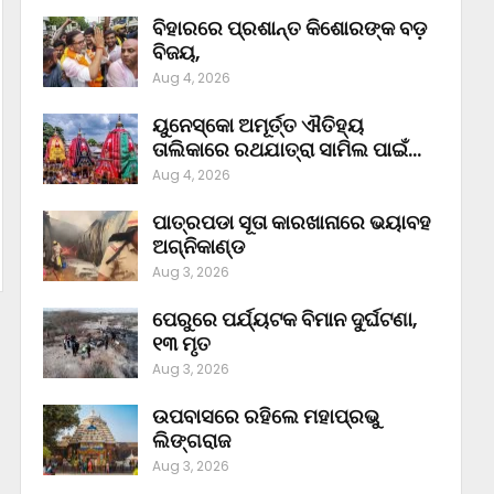
ବିହାରରେ ପ୍ରଶାନ୍ତ କିଶୋରଙ୍କ ବଡ଼
ବିଜୟ,
Aug 4, 2026
ୟୁନେସ୍କୋ ଅମୂର୍ତ୍ତ ଐତିହ୍ୟ
ତାଲିକାରେ ରଥଯାତ୍ରା ସାମିଲ ପାଇଁ…
Aug 4, 2026
ପାତ୍ରପଡା ସୂତା କାରଖାନାରେ ଭୟାବହ
ଅଗ୍ନିକାଣ୍ଡ
Aug 3, 2026
ପେରୁରେ ପର୍ଯ୍ୟଟକ ବିମାନ ଦୁର୍ଘଟଣା,
୧୩ ମୃତ
Aug 3, 2026
ଉପବାସରେ ରହିଲେ ମହାପ୍ରଭୁ
ଲିଙ୍ଗରାଜ
Aug 3, 2026