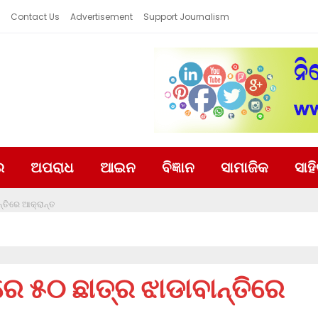
Contact Us
Advertisement
Support Journalism
ର
ଅପରାଧ
ଆଇନ
ବିଜ୍ଞାନ
ସାମାଜିକ
ସାହ
୍ତିରେ ଆକ୍ରାନ୍ତ
େ ୫୦ ଛାତ୍ର ଝାଡାବାନ୍ତିରେ