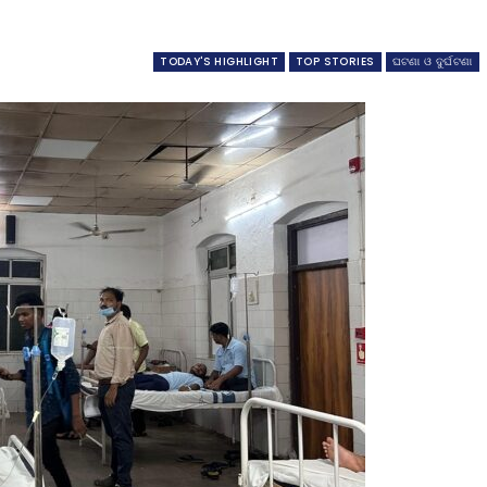
TODAY'S HIGHLIGHT
TOP STORIES
ଘଟଣା ଓ ଦୁର୍ଘଟଣା