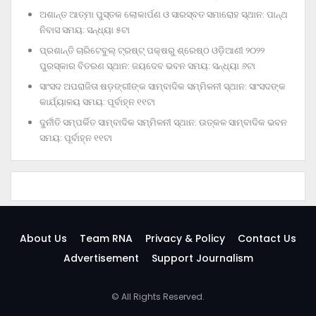
ଅଶାନ୍ତ ଆତ୍ମା ପୁସ୍ତକ ଲୋକାର୍ପଣ ଓ ସାରସ୍ବତ ସମାରୋହ ସ୍ଥାନ: ପାନ୍ଥ
ନିବାସ ସମୟ: ସନ୍ଧ୍ୟା ୫ଟା
ପ୍ରଶାନ୍ତି ଚାରିଟେବୁଲ୍‌ ଟ୍ରଷ୍ଟ୍‌ ପକ୍ଷରୁ ଶ୍ରେଷ୍ଠ ଓଡ଼ିଆଣୀ ୨୦୨୨
ପୁରସ୍କାର ବିତରଣ ସ୍ଥାନ: ଜୟଦେବ ଭବନ ସମୟ: ସନ୍ଧ୍ୟା ୬ଟା
ସାଂସଦ ଅପରାଜିତା ଷଡ଼ଙ୍ଗୀଙ୍କ ସାମ୍ବାଦିକ ସମ୍ମିଳନୀ ସ୍ଥାନ: ସାଂସଦଙ୍କ
କାର୍ଯ୍ୟାଳୟ ସମୟ: ପୂର୍ବାହ୍ନ ୧୧ଟା
ଦୁର୍ନୀତି ସମ୍ପର୍କିତ ସାମ୍ବାଦିକ ସମ୍ମିଳନୀ ସ୍ଥାନ: ଉତ୍କଳ ସାମ୍ବାଦିକ ଭବନ
ସମୟ: ପୂର୍ବାହ୍ନ ୧୧ଟା
About Us
Team RNA
Privacy & Policy
Contact Us
Advertisement
Support Journalism
© All Rights Reserved.