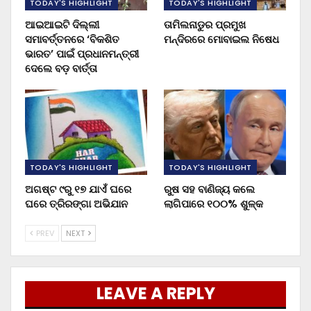
TODAY'S HIGHLIGHT
TODAY'S HIGHLIGHT
ଆଇଆଇଟି ଦିଲ୍ଲୀ
ତାମିଲନାଡୁର ପ୍ରମୁଖ
ସମାବର୍ତ୍ତନରେ ‘ବିକଶିତ
ମନ୍ଦିରରେ ମୋବାଇଲ ନିଷେଧ
ଭାରତ’ ପାଇଁ ପ୍ରଧାନମନ୍ତ୍ରୀ
ଦେଲେ ବଡ଼ ବାର୍ତ୍ତା
TODAY'S HIGHLIGHT
TODAY'S HIGHLIGHT
ଅଗଷ୍ଟ ୯ରୁ ୧୭ ଯାଏଁ ଘରେ
ରୁଷ ସହ ବାଣିଜ୍ୟ କଲେ
ଘରେ ତ୍ରିରଙ୍ଗା ଅଭିଯାନ
ଲାଗିପାରେ ୧୦୦% ଶୁଳ୍କ
PREV
NEXT
LEAVE A REPLY