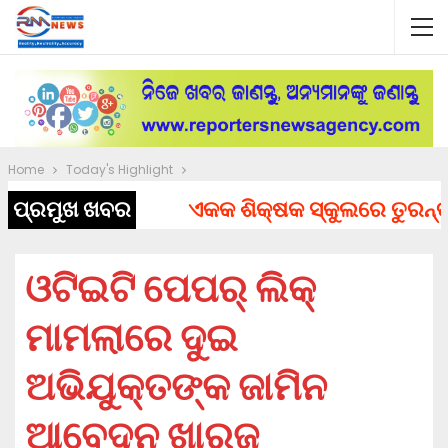
Home
Today's Highlight
ପ୍ରମୁଖ ଖବର
ଏକକ ଶିକ୍ଷକ ସ୍କୁଲରେ ତୁରନ୍ତ ନି
ଓଟିଇଟି ପେପର୍ ଲିକ୍
ମାମଲାରେ ଦୁଇ
ଅଭିଯୁକ୍ତଙ୍କ ଜାମିନ
ଆବେଦନ ଖାରଜ