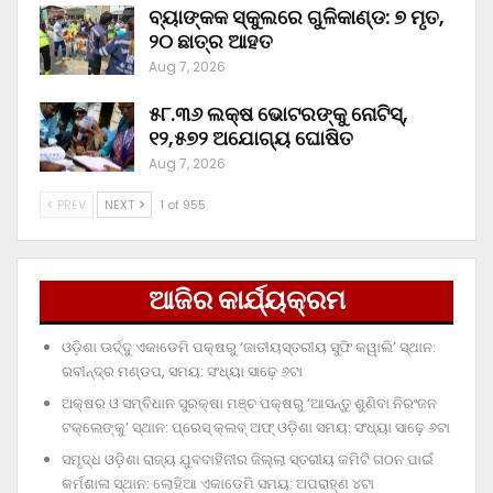
ବ୍ୟାଙ୍କକ ସ୍କୁଲରେ ଗୁଳିକାଣ୍ଡ: ୭ ମୃତ,
୨୦ ଛାତ୍ର ଆହତ
Aug 7, 2026
୫୮.୩୬ ଲକ୍ଷ ଭୋଟରଙ୍କୁ ନୋଟିସ୍‌,
୧୨,୫୭୨ ଅଯୋଗ୍ୟ ଘୋଷିତ
Aug 7, 2026
PREV
NEXT
1 of 955
ଆଜିର କାର୍ଯ୍ୟକ୍ରମ
ଓଡ଼ିଶା ଊର୍ଦ୍ଦୁ ଏକାଡେମି ପକ୍ଷରୁ ‘ଜାତୀୟସ୍ତରୀୟ ସୁଫି କୱାଲି’ ସ୍ଥାନ:
ରବୀନ୍ଦ୍ର ମଣ୍ଡପ, ସମୟ: ସଂଧ୍ୟା ସାଢ଼େ ୬ଟା
ଅକ୍ଷର ଓ ସମ୍ବିଧାନ ସୁରକ୍ଷା ମଞ୍ଚ ପକ୍ଷରୁ ‘ଆସନ୍ତୁ ଶୁଣିବା ନିରଂଜନ
ଟକ୍‌ଲେଙ୍କୁ’ ସ୍ଥାନ: ପ୍ରେସ୍‌ କ୍ଲବ୍‌ ଅଫ୍‌ ଓଡ଼ିଶା ସମୟ: ସଂଧ୍ୟା ସାଢ଼େ ୬ଟା
ସମୃଦ୍ଧ ଓଡ଼ିଶା ରାଜ୍ୟ ଯୁବବାହିନୀର ଜିଲ୍ଲା ସ୍ତରୀୟ କମିଟି ଗଠନ ପାଇଁ
କର୍ମଶାଳା ସ୍ଥାନ: ଲୋହିଆ ଏକାଡେମି ସମୟ: ଅପରାହ୍‌ଣ ୪ଟା