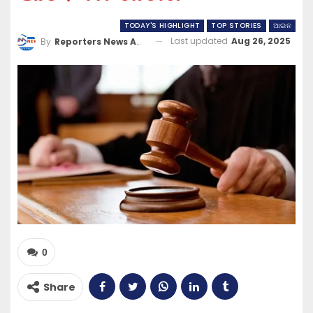
TODAY'S HIGHLIGHT
TOP STORIES
ଆଇନ
Last updated
Aug 26, 2025
By
Reporters News Agency
0
Share