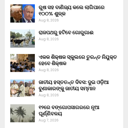
ରୁଷ ସହ ବାଣିଜ୍ୟ କଲେ ଲାଗିପାରେ
୧୦୦% ଶୁଳ୍କ
Aug 8, 2026
ରାଜପଥରୁ ହଟିବେ ଗୋରୁଗାଈ
Aug 8, 2026
ଏକକ ଶିକ୍ଷକ ସ୍କୁଲରେ ତୁରନ୍ତ ନିଯୁକ୍ତ
ହେବେ ଶିକ୍ଷକ
Aug 8, 2026
ଜାତୀୟ ହସ୍ତତନ୍ତ ଦିବସ: ଦୁଇ ଓଡ଼ିଆ
ବୁଣାକାରଙ୍କୁ ଜାତୀୟ ସମ୍ମାନ
Aug 8, 2026
୧୨ରେ ବଙ୍ଗୋପସାଗରରେ ନୂଆ
ଘୂର୍ଣ୍ଣିବଳୟ
Aug 7, 2026