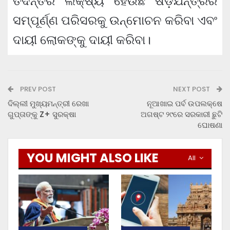
ତଦନ୍ତର ଲକ୍ଷ୍ୟ ହେଉଛି ଷଡ଼ଯନ୍ତ୍ରର
ସମ୍ପୂର୍ଣ୍ଣ ପରିସରକୁ ଉନ୍ମୋଚନ କରିବା ଏବଂ
ଦାୟୀ ଲୋକଙ୍କୁ ଦାୟୀ କରିବା।
PREV POST
NEXT POST
ଦିଲ୍ଲୀ ମୁଖ୍ୟମନ୍ତ୍ରୀ ରେଖା
ନୂଆଖାଇ ପର୍ବ ଉପଲକ୍ଷେ
ଗୁପ୍ତାଙ୍କୁ Z+ ସୁରକ୍ଷା
ଅଗଷ୍ଟ ୨୯ରେ ସରକାରୀ ଛୁଟି
ଘୋଷଣା
YOU MIGHT ALSO LIKE
All