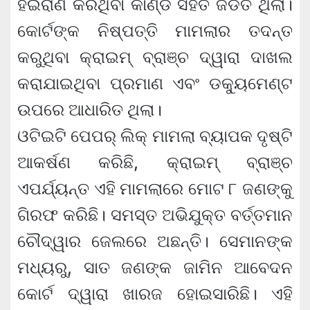
ହଇରାଣ କରିଥିବା କାଣ୍ଡ ସହିତ ଜଡିତ ଥିଲା।
କୋର୍ଟଙ୍କ ନିଷ୍ପତ୍ତି ମାମଲାର ତଦନ୍ତ
କରୁଥିବା କ୍ରାଇମ୍ ବ୍ରାଞ୍ଚ ଦ୍ୱାରା ଦାଖଲ
କରାଯାଇଥିବା ପ୍ରମାଣ ଏବଂ ଡକ୍ୟୁମେଣ୍ଟ
ଉପରେ ଆଧାରିତ ଥିଲା।
ଓଟିଇଟି ପେପର୍ ଲିକ୍ ମାମଲା ବ୍ୟାପକ ଦୃଷ୍ଟି
ଆକର୍ଷଣ କରିଛି, କ୍ରାଇମ୍ ବ୍ରାଞ୍ଚ
ଏପର୍ଯ୍ୟନ୍ତ ଏହି ମାମଲାରେ ମୋଟ ୮ ଜଣଙ୍କୁ
ଗିରଫ କରିଛି। ସମସ୍ତ ଅଭିଯୁକ୍ତ ବର୍ତ୍ତମାନ
ଚୌଦ୍ୱାର ଜେଲରେ ଅଛନ୍ତି। ସେମାନଙ୍କ
ମଧ୍ୟରୁ, ସାତ ଜଣଙ୍କ ଜାମିନ ଆବେଦନ
କୋର୍ଟ ଦ୍ୱାରା ଖାରଜ ହୋଇସାରିଛି। ଏହି