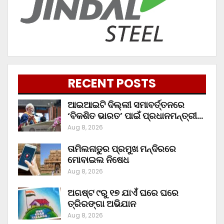
RECENT POSTS
ଆଇଆଇଟି ଦିଲ୍ଲୀ ସମାବର୍ତ୍ତନରେ
‘ବିକଶିତ ଭାରତ’ ପାଇଁ ପ୍ରଧାନମନ୍ତ୍ରୀ…
Aug 8, 2026
ତାମିଲନାଡୁର ପ୍ରମୁଖ ମନ୍ଦିରରେ
ମୋବାଇଲ ନିଷେଧ
Aug 8, 2026
ଅଗଷ୍ଟ ୯ରୁ ୧୭ ଯାଏଁ ଘରେ ଘରେ
ତ୍ରିରଙ୍ଗା ଅଭିଯାନ
Aug 8, 2026