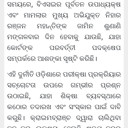
ସମୟରେ, ବିଏସଇର ପୂର୍ବତନ ଉପାଧ୍ୟକ୍ଷ
ଏବଂ ମାମଲାର ମୁଖ୍ୟ ଅଭିଯୁକ୍ତ ନିହାର
ରଞ୍ଜନ ମହାନ୍ତିଙ୍କ ଜାମିନ ଶୁଣାଣି
ମଙ୍ଗଳବାର ଦିନ ହେବାକୁ ଯାଉଛି, ଯାହା
କୋର୍ଟଙ୍କ ପରବର୍ତ୍ତୀ ପଦକ୍ଷେପ
ସମ୍ପର୍କରେ ଆଶଙ୍କା ସୃଷ୍ଟି କରିଛି।
ଏହି ଦୁର୍ନୀତି ଓଡ଼ିଶାରେ ପରୀକ୍ଷା ପ୍ରକ୍ରିୟାର
ସଚ୍ଚୋଟତା ଉପରେ ଗମ୍ଭୀର ପ୍ରଶ୍ନ
ଉଠାଇଛି, ଯାହା ଶିକ୍ଷା ବ୍ୟବସ୍ଥାରେ
କଠୋର ତଦାରଖ ଏବଂ ସଂସ୍କାର ପାଇଁ ଦାବି
କରୁଛି। କ୍ରାଇମବ୍ରାଞ୍ଚ ଦ୍ୱାରା ଚାଲିଥିବା