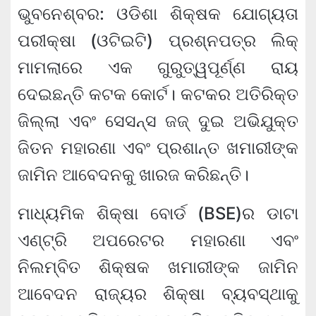
ଭୁବନେଶ୍ବର: ଓଡିଶା ଶିକ୍ଷକ ଯୋଗ୍ୟତା
ପରୀକ୍ଷା (ଓଟିଇଟି) ପ୍ରଶ୍ନପତ୍ର ଲିକ୍
ମାମଲାରେ ଏକ ଗୁରୁତ୍ୱପୂର୍ଣ୍ଣ ରାୟ
ଦେଇଛନ୍ତି କଟକ କୋର୍ଟ। କଟକର ଅତିରିକ୍ତ
ଜିଲ୍ଲା ଏବଂ ସେସନ୍ସ ଜଜ୍ ଦୁଇ ଅଭିଯୁକ୍ତ
ଜିତନ ମହାରଣା ଏବଂ ପ୍ରଶାନ୍ତ ଖମାରୀଙ୍କ
ଜାମିନ ଆବେଦନକୁ ଖାରଜ କରିଛନ୍ତି।
ମାଧ୍ୟମିକ ଶିକ୍ଷା ବୋର୍ଡ (BSE)ର ଡାଟା
ଏଣ୍ଟ୍ରି ଅପରେଟର ମହାରଣା ଏବଂ
ନିଲମ୍ବିତ ଶିକ୍ଷକ ଖମାରୀଙ୍କ ଜାମିନ
ଆବେଦନ ରାଜ୍ୟର ଶିକ୍ଷା ବ୍ୟବସ୍ଥାକୁ