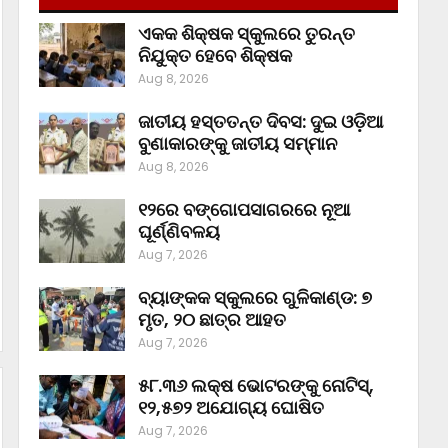
ଏକକ ଶିକ୍ଷକ ସ୍କୁଲରେ ତୁରନ୍ତ
ନିଯୁକ୍ତ ହେବେ ଶିକ୍ଷକ
Aug 8, 2026
ଜାତୀୟ ହସ୍ତତନ୍ତ ଦିବସ: ଦୁଇ ଓଡ଼ିଆ
ବୁଣାକାରଙ୍କୁ ଜାତୀୟ ସମ୍ମାନ
Aug 8, 2026
୧୨ରେ ବଙ୍ଗୋପସାଗରରେ ନୂଆ
ଘୂର୍ଣ୍ଣିବଳୟ
Aug 7, 2026
ବ୍ୟାଙ୍କକ ସ୍କୁଲରେ ଗୁଳିକାଣ୍ଡ: ୭
ମୃତ, ୨୦ ଛାତ୍ର ଆହତ
Aug 7, 2026
୫୮.୩୬ ଲକ୍ଷ ଭୋଟରଙ୍କୁ ନୋଟିସ୍‌,
୧୨,୫୭୨ ଅଯୋଗ୍ୟ ଘୋଷିତ
Aug 7, 2026