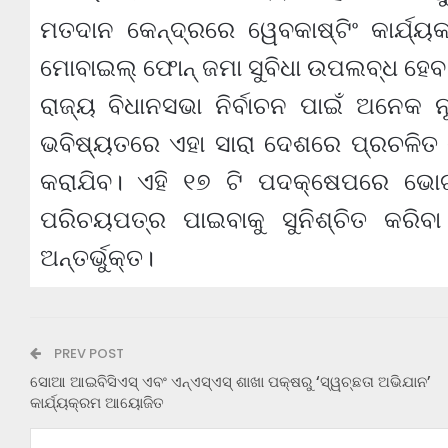
ମତଦାନ କେନ୍ଦ୍ରରେ ୱେବକାଷ୍ଟିଂ କାର୍ଯ୍
ମୋବାଇଲ୍ ଫୋନ୍ ଜମା ସୁବିଧା ଉପଲବ୍ଧ ହେବ
ରାଜ୍ୟ ବିଧାନସଭା ନିର୍ବାଚନ ପାଇଁ ଅନେକ 
ଭବିଷ୍ୟତରେ ଏହା ସାରା ଦେଶରେ ପ୍ରଚଳିତ 
କରାଯିବ। ଏହି ୧୭ ଟି ପଦକ୍ଷେପରେ ଭ
ପରିଚୟପତ୍ର ପାଇବାକୁ ସୁନିଶ୍ଚିତ କରିବା
ଅନ୍ତର୍ଭୁକ୍ତ।
PREV POST
ସୋଆ ଆଇବିସିଏସ୍ ଏବଂ ଏନ୍‌ଏସ୍‌ଏସ୍ ଶାଖା ପକ୍ଷରୁ ‘ସ୍ୱଚ୍ଛତା ଅଭିଯାନ’
କାର୍ଯ୍ୟକ୍ରମ ଆୟୋଜିତ