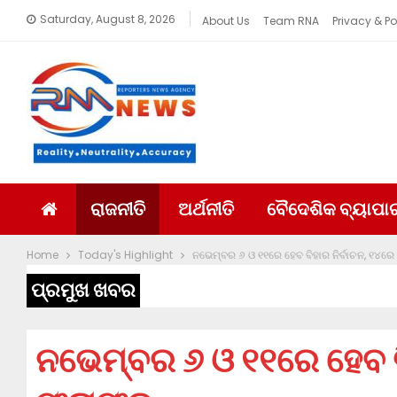
Saturday, August 8, 2026
About Us
Team RNA
Privacy & Po
ରାଜନୀତି
ଅର୍ଥନୀତି
ବୈଦେଶିକ ବ୍ୟାପା
Home
Today's Highlight
ନଭେମ୍ବର ୬ ଓ ୧୧ରେ ହେବ ବିହାର ନିର୍ବାଚନ, ୧୪
ପ୍ରମୁଖ ଖବର
ନଭେମ୍ବର ୬ ଓ ୧୧ରେ ହେବ ବି