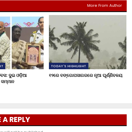
More From Author
HT
TODAY'S HIGHLIGHT
ିବସ: ଦୁଇ ଓଡ଼ିଆ
୧୨ରେ ବଙ୍ଗୋପସାଗରରେ ନୂଆ ଘୂର୍ଣ୍ଣିବଳୟ
ୟ ସମ୍ମାନ
 A REPLY