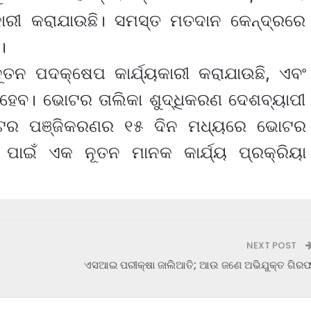
ୟକାରୀ କରାଯାଉଛି। ସମସ୍ତ ମତଦାନ କେନ୍ଦ୍ରରେ
।
ନୂତନ ପଦକ୍ଷେପ କାର୍ଯ୍ୟକାରୀ କରାଯାଉଛି, ଏବଂ
ହେବ। ଭୋଟର ତାଲିକା ଶୁଦ୍ଧିକରଣ ଦେଶବ୍ୟାପୀ
ୋଟର ପଞ୍ଜିକରଣର ୧୫ ଦିନ ମଧ୍ୟରେ ଭୋଟର
 ପାଇଁ ଏକ ନୂତନ ମାନକ କାର୍ଯ୍ୟ ପ୍ରକ୍ରିୟା
NEXT POST
ଏସଆଇ ପରୀକ୍ଷା ଜାଲିଆତି; ଆଉ ଜଣେ ଅଭିଯୁକ୍ତ ଗିର