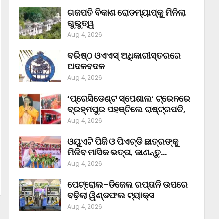
ଗଜପତି ବିକାଶ ରୋଡମ୍ୟାପ୍‌କୁ ମିଳିଲା
ଗୁରୁତ୍ୱ
Aug 4, 2026
ବରିଷ୍ଠ ଓଏଏସ୍‌ ଅଧିକାରୀସ୍ତରରେ
ଅଦଳବଦଳ
Aug 4, 2026
‘ପ୍ରେସିଡେଣ୍ଟ ସ୍ପେଶାଲ’ ଟ୍ରେନରେ
ବ୍ରହ୍ମପୁର ପହଞ୍ଚିଲେ ରାଷ୍ଟ୍ରପତି,
Aug 4, 2026
ଓୟୁଏଟି ପିଜି ଓ ପିଏଚ୍‌ଡି ଛାତ୍ରଙ୍କୁ
ମିଳିବ ମାସିକ ଭତ୍ତା, ଜାଣନ୍ତୁ…
Aug 4, 2026
ପେଟ୍ରୋଲ-ଡିଜେଲ ରପ୍ତାନି ଉପରେ
ବଢ଼ିଲା ୱିଣ୍ଡଫଲ ଟ୍ୟାକ୍ସ
Aug 4, 2026