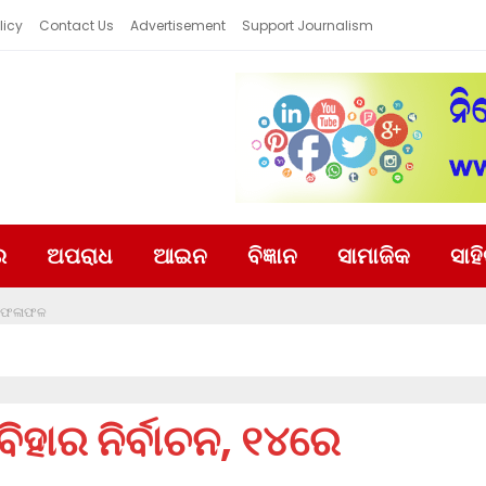
licy
Contact Us
Advertisement
Support Journalism
ର
ଅପରାଧ
ଆଇନ
ବିଜ୍ଞାନ
ସାମାଜିକ
ସାହ
ରେ ଫଳାଫଳ
ହାର ନିର୍ବାଚନ, ୧୪ରେ