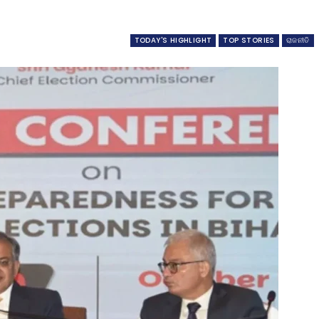
TODAY'S HIGHLIGHT
TOP STORIES
ରାଜନୀତି