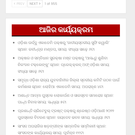
PREV
NEXT
1 of 955
ଆଜିର କାର୍ଯ୍ୟକ୍ରମ
ଓଡ଼ିଶା ଊର୍ଦ୍ଦୁ ଏକାଡେମି ପକ୍ଷରୁ ‘ଜାତୀୟସ୍ତରୀୟ ସୁଫି କୱାଲି’
ସ୍ଥାନ: ରବୀନ୍ଦ୍ର ମଣ୍ଡପ, ସମୟ: ସଂଧ୍ୟା ସାଢ଼େ ୬ଟା
ଅକ୍ଷର ଓ ସମ୍ବିଧାନ ସୁରକ୍ଷା ମଞ୍ଚ ପକ୍ଷରୁ ‘ଆସନ୍ତୁ ଶୁଣିବା
ନିରଂଜନ ଟକ୍‌ଲେଙ୍କୁ’ ସ୍ଥାନ: ପ୍ରେସ୍‌ କ୍ଲବ୍‌ ଅଫ୍‌ ଓଡ଼ିଶା ସମୟ:
ସଂଧ୍ୟା ସାଢ଼େ ୬ଟା
ସମୃଦ୍ଧ ଓଡ଼ିଶା ରାଜ୍ୟ ଯୁବବାହିନୀର ଜିଲ୍ଲା ସ୍ତରୀୟ କମିଟି ଗଠନ ପାଇଁ
କର୍ମଶାଳା ସ୍ଥାନ: ଲୋହିଆ ଏକାଡେମି ସମୟ: ଅପରାହ୍‌ଣ ୪ଟା
ଅଶାନ୍ତ ଆତ୍ମା ପୁସ୍ତକ ଲୋକାର୍ପଣ ଓ ସାରସ୍ବତ ସମାରୋହ ସ୍ଥାନ:
ପାନ୍ଥ ନିବାସ ସମୟ: ସନ୍ଧ୍ୟା ୫ଟା
ପ୍ରଶାନ୍ତି ଚାରିଟେବୁଲ୍‌ ଟ୍ରଷ୍ଟ୍‌ ପକ୍ଷରୁ ଶ୍ରେଷ୍ଠ ଓଡ଼ିଆଣୀ ୨୦୨୨
ପୁରସ୍କାର ବିତରଣ ସ୍ଥାନ: ଜୟଦେବ ଭବନ ସମୟ: ସନ୍ଧ୍ୟା ୬ଟା
ସାଂସଦ ଅପରାଜିତା ଷଡ଼ଙ୍ଗୀଙ୍କ ସାମ୍ବାଦିକ ସମ୍ମିଳନୀ ସ୍ଥାନ:
ସାଂସଦଙ୍କ କାର୍ଯ୍ୟାଳୟ ସମୟ: ପୂର୍ବାହ୍ନ ୧୧ଟା