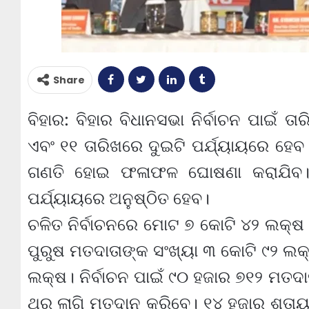
Share
ବିହାର: ବିହାର ବିଧାନସଭା ନିର୍ବାଚନ ପାଇଁ
ଏବଂ ୧୧ ତାରିଖରେ ଦୁଇଟି ପର୍ଯ୍ୟାୟରେ ହେବ 
ଗଣତି ହୋଇ ଫଳାଫଳ ଘୋଷଣା କରାଯିବ। 
ପର୍ଯ୍ୟାୟରେ ଅନୁଷ୍ଠିତ ହେବ।
ଚଳିତ ନିର୍ବାଚନରେ ମୋଟ ୭ କୋଟି ୪୨ ଲକ
ପୁରୁଷ ମତଦାତାଙ୍କ ସଂଖ୍ୟା ୩ କୋଟି ୯୨ ଲକ
ଲକ୍ଷ। ନିର୍ବାଚନ ପାଇଁ ୯୦ ହଜାର ୭୧୨ ମତ
ଥର ଲାଗି ମତଦାନ କରିବେ। ୧୪ ହଜାର ଶତାୟ