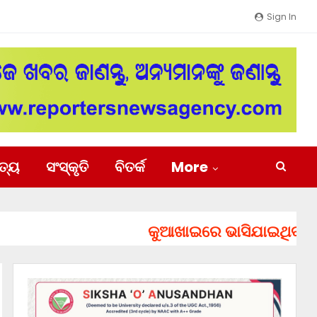
Sign In
ିତ୍ୟ
ସଂସ୍କୃତି
ବିତର୍କ
More
କୁଆଖାଇରେ ଭାସିଯାଇଥିବା ୨ ଯୁବ