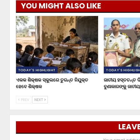
YOU MIGHT ALSO LIKE
TODAY'S HIGHLIGHT
TODAY'S HIGHLIG
ଏକକ ଶିକ୍ଷକ ସ୍କୁଲରେ ତୁରନ୍ତ ନିଯୁକ୍ତ
ଜାତୀୟ ହସ୍ତତନ୍ତ ଦ
ହେବେ ଶିକ୍ଷକ
ବୁଣାକାରଙ୍କୁ ଜାତୀ
PREV
NEXT
LEAVE