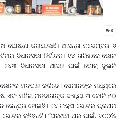
0
 ତାରିଖ ଘୋଷଣା କରାଯାଇଛି। ଆସନ୍ତା ନଭେମ୍ବର ୬
ବିହାର ବିଧାନସଭା ନିର୍ବାଚନ। ୧୪ ତାରିଖରେ ଭୋଟ
୨୪୩ ବିଧାନସଭା ଆସନ ପାଇଁ ଭୋଟ୍ ଦୁଇଟି
୍ଷ ଭୋଟର ମତଦାନ କରିବେ। ସେମାନଙ୍କ ମଧ୍ୟରେ
୍ଷ ଏବଂ ମହିଳା ମତଦାତାଙ୍କ ସଂଖ୍ୟା ୩ କୋଟି ୫୦
ଦାନ କେନ୍ଦ୍ର ହୋଇଛି। ୧୪ ଲକ୍ଷ ଭୋଟର ପ୍ରଥମ
ୁ ଭୋଟର ରହିଛନ୍ତି। “ପ୍ରଥମ ଥର ପାଇଁ, ୧୦୦%