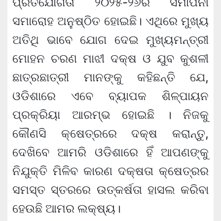
ପ୍ରତିଯୋଗିତା ୨୦୨୫-୨୬ର ସମାପନୀ
ସମାରୋହ ଅନୁଷ୍ଠିତ ହୋଇଛି। ଏଥିରେ ମୁଖ୍ୟ
ଅତିଥି ଭାବେ ଯୋଗ ଦେଇ ମୁଖ୍ୟମନ୍ତ୍ରୀ
ମୋହନ ଚରଣ ମାଝୀ ଦକ୍ଷ ଓ ଯୁବ କୁଶଳୀ
ଛାତ୍ରଛାତ୍ରୀ ମାନଙ୍କୁ କହିଛନ୍ତି ଯେ,
ଓଡିଶାରେ ଏବେ ବ୍ୟାପକ ଶିଳ୍ପାୟନ
ପ୍ରକ୍ରିୟା ଆରମ୍ଭ ହୋଇଛି । ନିଜକୁ
କୌଣସି କ୍ଷେତ୍ରରେ ଦକ୍ଷ କରାନ୍ତୁ,
ଦେଖିବେ ଆମରି ଓଡିଶାରେ ହିଁ ଆପଣଙ୍କୁ
ନିଯୁକ୍ତି ମିଳିବ କାରଣ ଦକ୍ଷତା କ୍ଷେତ୍ରର
ସମସ୍ତ ସ୍ତରରେ ଉତ୍କର୍ଷତା ହାସଲ କରିବା
ହେଉଛି ଆମର ଲକ୍ଷ୍ୟ।