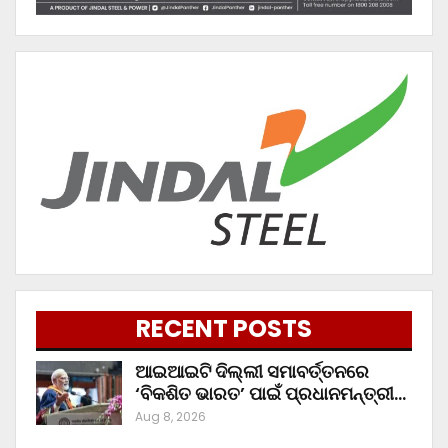
RECENT POSTS
ଆଇଆଇଟି ଦିଲ୍ଲୀ ସମାବର୍ତ୍ତନରେ
‘ବିକଶିତ ଭାରତ’ ପାଇଁ ପ୍ରଧାନମନ୍ତ୍ରୀ…
Aug 8, 2026