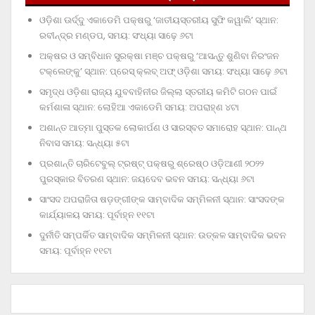
ଓଡ଼ିଶା ଊର୍ଦ୍ଦୁ ଏକାଡେମି ପକ୍ଷରୁ ‘ଜାତୀୟସ୍ତରୀୟ ସୁଫି କୱାଲି’ ସ୍ଥାନ:
ରବୀନ୍ଦ୍ର ମଣ୍ଡପ, ସମୟ: ସଂଧ୍ୟା ସାଢ଼େ ୬ଟା
ଅକ୍ଷର ଓ ସମ୍ବିଧାନ ସୁରକ୍ଷା ମଞ୍ଚ ପକ୍ଷରୁ ‘ଆସନ୍ତୁ ଶୁଣିବା ନିରଂଜନ
ଟକ୍‌ଲେଙ୍କୁ’ ସ୍ଥାନ: ପ୍ରେସ୍‌ କ୍ଲବ୍‌ ଅଫ୍‌ ଓଡ଼ିଶା ସମୟ: ସଂଧ୍ୟା ସାଢ଼େ ୬ଟା
ସମୃଦ୍ଧ ଓଡ଼ିଶା ରାଜ୍ୟ ଯୁବବାହିନୀର ଜିଲ୍ଲା ସ୍ତରୀୟ କମିଟି ଗଠନ ପାଇଁ
କର୍ମଶାଳା ସ୍ଥାନ: ଲୋହିଆ ଏକାଡେମି ସମୟ: ଅପରାହ୍‌ଣ ୪ଟା
ଅଶାନ୍ତ ଆତ୍ମା ପୁସ୍ତକ ଲୋକାର୍ପଣ ଓ ସାରସ୍ବତ ସମାରୋହ ସ୍ଥାନ: ପାନ୍ଥ
ନିବାସ ସମୟ: ସନ୍ଧ୍ୟା ୫ଟା
ପ୍ରଶାନ୍ତି ଚାରିଟେବୁଲ୍‌ ଟ୍ରଷ୍ଟ୍‌ ପକ୍ଷରୁ ଶ୍ରେଷ୍ଠ ଓଡ଼ିଆଣୀ ୨୦୨୨
ପୁରସ୍କାର ବିତରଣ ସ୍ଥାନ: ଜୟଦେବ ଭବନ ସମୟ: ସନ୍ଧ୍ୟା ୬ଟା
ସାଂସଦ ଅପରାଜିତା ଷଡ଼ଙ୍ଗୀଙ୍କ ସାମ୍ବାଦିକ ସମ୍ମିଳନୀ ସ୍ଥାନ: ସାଂସଦଙ୍କ
କାର୍ଯ୍ୟାଳୟ ସମୟ: ପୂର୍ବାହ୍ନ ୧୧ଟା
ଦୁର୍ନୀତି ସମ୍ପର୍କିତ ସାମ୍ବାଦିକ ସମ୍ମିଳନୀ ସ୍ଥାନ: ଉତ୍କଳ ସାମ୍ବାଦିକ ଭବନ
ସମୟ: ପୂର୍ବାହ୍ନ ୧୧ଟା