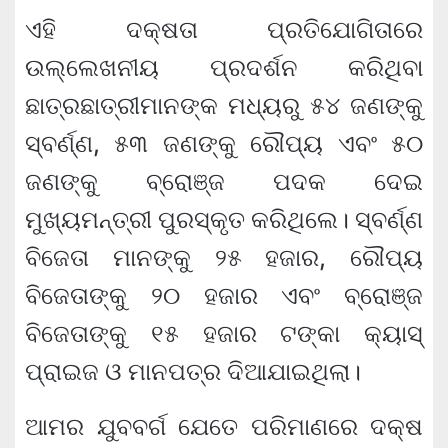
ଏହି ଦକ୍ଷତା ପ୍ରତିଯୋଗିତାରେ
ଉଲ୍ଲେଖନୀୟ ପ୍ରଦର୍ଶନ କରିଥିବା
ଛାତ୍ରଛାତ୍ରୀମାନଙ୍କ ମଧ୍ୟରୁ ୫୪ ଜଣଙ୍କୁ
ସ୍ବର୍ଣ୍ଣ, ୫୩ ଜଣଙ୍କୁ ରୌପ୍ୟ ଏବଂ ୫୦
ଜଣଙ୍କୁ ବ୍ରୋଞ୍ଜ ପଦକ ଦେଇ
ମୁଖ୍ୟମନ୍ତ୍ରୀ ପୁରସ୍କୃତ କରିଥିଲେ। ସ୍ବର୍ଣ୍ଣ
ବିଜେତା ମାନଙ୍କୁ ୨୫ ହଜାର, ରୌପ୍ୟ
ବିଜେତାଙ୍କୁ ୨୦ ହଜାର ଏବଂ ବ୍ରୋଞ୍ଜ
ବିଜେତାଙ୍କୁ ୧୫ ହଜାର ଟଙ୍କା କ୍ୟାସ୍
ପ୍ରାଇଜ ଓ ମାନପତ୍ର ଦିଆଯାଇଥିଲା।
ଆମର ଯୁବବର୍ଗ ଯେତେ ପରିମାଣରେ ଦକ୍ଷ