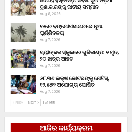
ଜାତୀୟ ହସ୍ତତନ୍ତ ଦିବସ: ଦୁଇ ଓଡ଼ିଆ
ବୁଣାକାରଙ୍କୁ ଜାତୀୟ ସମ୍ମାନ
Aug 8, 2026
୧୨ରେ ବଙ୍ଗୋପସାଗରରେ ନୂଆ
ଘୂର୍ଣ୍ଣିବଳୟ
Aug 7, 2026
ବ୍ୟାଙ୍କକ ସ୍କୁଲରେ ଗୁଳିକାଣ୍ଡ: ୭ ମୃତ,
୨୦ ଛାତ୍ର ଆହତ
Aug 7, 2026
୫୮.୩୬ ଲକ୍ଷ ଭୋଟରଙ୍କୁ ନୋଟିସ୍‌,
୧୨,୫୭୨ ଅଯୋଗ୍ୟ ଘୋଷିତ
Aug 7, 2026
PREV
NEXT
1 of 955
ଆଜିର କାର୍ଯ୍ୟକ୍ରମ