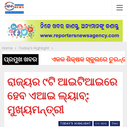
Home
Today's Highlight
ପ୍ରମୁଖ ଖବର
ଏକକ ଶିକ୍ଷକ ସ୍କୁଲରେ ତୁରନ୍ତ ନିଯ
ରାଜ୍ୟର ୯ଟି ଆଇଟିଆଇରେ
ହେବ ଏଆଇ ଲ୍ୟାବ୍:
ମୁଖ୍ୟମନ୍ତ୍ରୀ
TODAY'S HIGHLIGHT
ବଡ ଖବର
ବିଜ୍ଞାନ