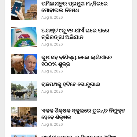
ତାମିଲନାଡୁର ପ୍ରମୁଖ ମନ୍ଦିରରେ
ମୋବାଇଲ ନିଷେଧ
Aug 8, 2026
ଅଗଷ୍ଟ ୯ରୁ ୧୭ ଯାଏଁ ଘରେ ଘରେ
ତ୍ରିରଙ୍ଗା ଅଭିଯାନ
Aug 8, 2026
ରୁଷ ସହ ବାଣିଜ୍ୟ କଲେ ଲାଗିପାରେ
୧୦୦% ଶୁଳ୍କ
Aug 8, 2026
ରାଜପଥରୁ ହଟିବେ ଗୋରୁଗାଈ
Aug 8, 2026
ଏକକ ଶିକ୍ଷକ ସ୍କୁଲରେ ତୁରନ୍ତ ନିଯୁକ୍ତ
ହେବେ ଶିକ୍ଷକ
Aug 8, 2026