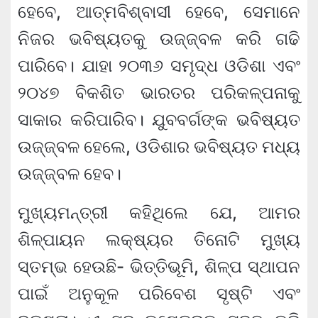
ହେବେ, ଆତ୍ମବିଶ୍ବାସୀ ହେବେ, ସେମାନେ
ନିଜର ଭବିଷ୍ୟତକୁ ଉଜ୍ଜ୍ବଳ କରି ଗଢି
ପାରିବେ। ଯାହା ୨୦୩୬ ସମୃଦ୍ଧ ଓଡିଶା ଏବଂ
୨୦୪୭ ବିକଶିତ ଭାରତର ପରିକଳ୍ପନାକୁ
ସାକାର କରିପାରିବ। ଯୁବବର୍ଗଙ୍କ ଭବିଷ୍ୟତ
ଉଜ୍ଜ୍ବଳ ହେଲେ, ଓଡିଶାର ଭବିଷ୍ୟତ ମଧ୍ୟ
ଉଜ୍ଜ୍ବଳ ହେବ।
ମୁଖ୍ୟମନ୍ତ୍ରୀ କହିଥିଲେ ଯେ, ଆମର
ଶିଳ୍ପାୟନ ଲକ୍ଷ୍ୟର ତିନୋଟି ମୁଖ୍ୟ
ସ୍ତମ୍ଭ ହେଉଛି- ଭିତ୍ତିଭୂମି, ଶିଳ୍ପ ସ୍ଥାପନ
ପାଇଁ ଅନୁକୂଳ ପରିବେଶ ସୃଷ୍ଟି ଏବଂ