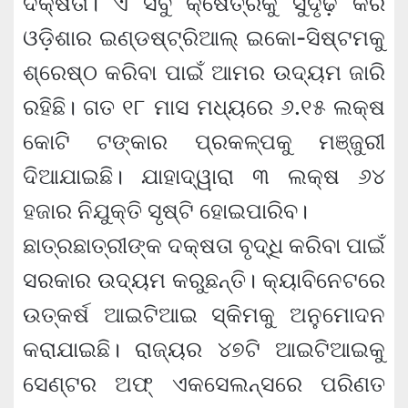
ଦକ୍ଷତା। ଏ ସବୁ କ୍ଷେତ୍ରକୁ ସୁଦୃଢ଼ କରି
ଓଡ଼ିଶାର ଇଣ୍ଡଷ୍ଟ୍ରିଆଲ୍ ଇକୋ-ସିଷ୍ଟମକୁ
ଶ୍ରେଷ୍ଠ କରିବା ପାଇଁ ଆମର ଉଦ୍ୟମ ଜାରି
ରହିଛି। ଗତ ୧୮ ମାସ ମଧ୍ୟରେ ୬.୧୫ ଲକ୍ଷ
କୋଟି ଟଙ୍କାର ପ୍ରକଳ୍ପକୁ ମଞ୍ଜୁରୀ
ଦିଆଯାଇଛି। ଯାହାଦ୍ୱାରା ୩ ଲକ୍ଷ ୬୪
ହଜାର ନିଯୁକ୍ତି ସୃଷ୍ଟି ହୋଇପାରିବ।
ଛାତ୍ରଛାତ୍ରୀଙ୍କ ଦକ୍ଷତା ବୃଦ୍ଧି କରିବା ପାଇଁ
ସରକାର ଉଦ୍ୟମ କରୁଛନ୍ତି। କ୍ୟାବିନେଟରେ
ଉତ୍କର୍ଷ ଆଇଟିଆଇ ସ୍କିମକୁ ଅନୁମୋଦନ
କରାଯାଇଛି। ରାଜ୍ୟର ୪୭ଟି ଆଇଟିଆଇକୁ
ସେଣ୍ଟର ଅଫ୍ ଏକସେଲନ୍‌ସରେ ପରିଣତ