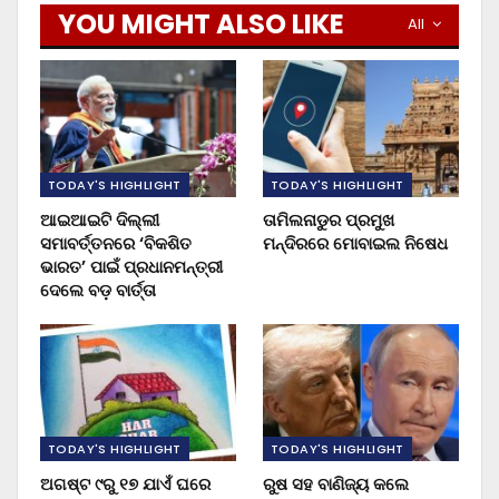
YOU MIGHT ALSO LIKE
All
TODAY'S HIGHLIGHT
TODAY'S HIGHLIGHT
ଆଇଆଇଟି ଦିଲ୍ଲୀ
ତାମିଲନାଡୁର ପ୍ରମୁଖ
ସମାବର୍ତ୍ତନରେ ‘ବିକଶିତ
ମନ୍ଦିରରେ ମୋବାଇଲ ନିଷେଧ
ଭାରତ’ ପାଇଁ ପ୍ରଧାନମନ୍ତ୍ରୀ
ଦେଲେ ବଡ଼ ବାର୍ତ୍ତା
TODAY'S HIGHLIGHT
TODAY'S HIGHLIGHT
ଅଗଷ୍ଟ ୯ରୁ ୧୭ ଯାଏଁ ଘରେ
ରୁଷ ସହ ବାଣିଜ୍ୟ କଲେ