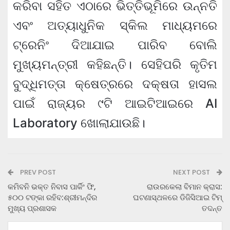
କରିବା ସହିତ ଏଠାରେ ଭିତ୍ତିଭୂମିରେ ଉନ୍ନତି
ଏବଂ ଅତ୍ୟାଧୁନିକ ସ୍କିଲ ମାଧ୍ୟମରେ
ଟ୍ରେନିଂ ଦିଆଯାଇ ପାରିବ ବୋଲି
ମୁଖ୍ୟମନ୍ତ୍ରୀ କହିଛନ୍ତି। ସେହିପରି କୃତିମ
ବୁଦ୍ଧିମତ୍ତା କ୍ଷେତ୍ରରେ ଦକ୍ଷତା ହାସଲ
ପାଇଁ ରାଜ୍ୟର ୯ଟି ଆଇଟିଆଇରେ AI
Laboratory ଖୋଲାଯାଉଛି।
PREV POST
NEXT POST
କମିବନି ଭକ୍ତ ନିବାସ ପାର୍କିଂ ଫି,
ରାଉରକେଲା ବିମାନ କ୍ରାସ:
୫୦୦ ଟଙ୍କା ରହିବ:ଶ୍ରୀମନ୍ଦିର
ଘଟଣାସ୍ଥଳରେ ଡିଜିସିଆଇ ଟିମ୍
ମୁଖ୍ୟ ପ୍ରଶାସକ
ତଦନ୍ତ