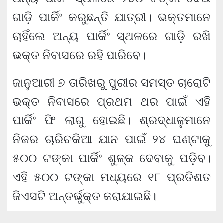
ଗାଡ଼ି ପାର୍କିଂ କରୁଛନ୍ତି ଯାତ୍ରୀ। ଭକ୍ତମାନେ
ଚାହିଁଲେ ଅନ୍ୟ ପାର୍କିଂ ସ୍ଥଳରେ ଗାଡ଼ି ରଖି
ଭକ୍ତ ନିବାସରେ ରହି ପାରିବେ।
ଜାନୁଆରୀ ୭ ତାରିଖରୁ ପୁରୀର ସମସ୍ତ ଚାରୋଟି
ଭକ୍ତ ନିବାସରେ ପ୍ରଥମ ଥର ପାଇଁ ଏହି
ପାର୍କିଂ ଫି ଲାଗୁ ହୋଇଛି। ଶ୍ରଦ୍ଧାଳୁମାନେ
ନିଜର ଚାରିଚକିଆ ଯାନ ପାଇଁ ୨୪ ଘଣ୍ଟାକୁ
୫୦୦ ଟଙ୍କା ପାର୍କିଂ ଶୁଳ୍କ ଦେବାକୁ ପଡ଼ିବ।
ଏହି ୫୦୦ ଟଙ୍କା ମଧ୍ୟରେ ୧୮ ପ୍ରତିଶତ
ଜିଏସଟି ଅନ୍ତର୍ଭୁକ୍ତ କରାଯାଇଛି।