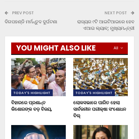
PREV POST
NEXT POST
ଦିଗପହଣ୍ଡି ମର୍ମନ୍ତୁଦ ଦୁର୍ଘଟଣା
ରାଜ୍ୟର ୯ଟି ଆଇଟିଆଇରେ ହେବ
ଏଆଇ ଲ୍ୟାବ୍: ମୁଖ୍ୟମନ୍ତ୍ରୀ
YOU MIGHT ALSO LIKE
All
TODAY'S HIGHLIGHT
TODAY'S HIGHLIGHT
ବିହାରରେ ପ୍ରଶାନ୍ତ
ଲୋକସଭାରେ ପାରିତ ହେଲା
କିଶୋରଙ୍କ ବଡ଼ ବିଜୟ,
ସାର୍ବଜନୀନ ପରୀକ୍ଷା ସଂଶୋଧନ
ବିଲ୍