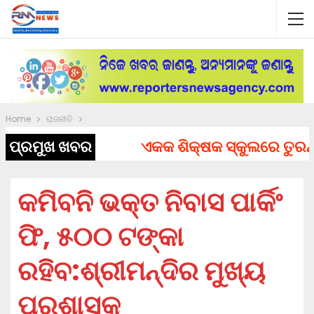
Home
ରାଜନୀତି
ପ୍ରମୁଖ ଖବର
ଏକକ ଶିକ୍ଷକ ସ୍କୁଲରେ ତୁରନ୍ତ ନ
କମିବନି ଭକ୍ତ ନିବାସ ପାର୍କିଂ
ଫି, ୫୦୦ ଟଙ୍କା
ରହିବ:ଶ୍ରୀମନ୍ଦିର ମୁଖ୍ୟ
ପ୍ରଶାସକ