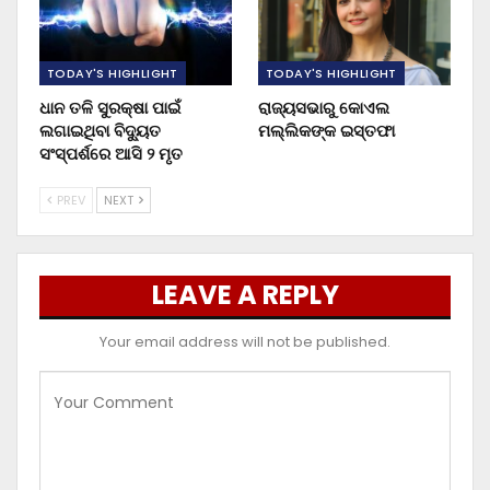
TODAY'S HIGHLIGHT
TODAY'S HIGHLIGHT
ଧାନ ତଳି ସୁରକ୍ଷା ପାଇଁ
ରାଜ୍ୟସଭାରୁ କୋଏଲ
ଲଗାଇଥିବା ବିଦ୍ୟୁତ
ମଲ୍ଲିକଙ୍କ ଇସ୍ତଫା
ସଂସ୍ପର୍ଶରେ ଆସି ୨ ମୃତ
PREV
NEXT
LEAVE A REPLY
Your email address will not be published.