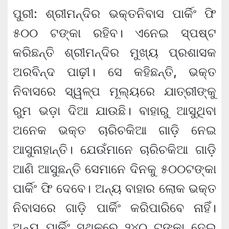
ପୁରୀ: ଶ୍ରୀମନ୍ଦିର ଭକ୍ତନିବାସ ପାର୍କିଂ ଫି
୫୦୦ ଟଙ୍କା ରହିବ। ଏନେଇ ସ୍ପଷ୍ଟ
କରିଛନ୍ତି ଶ୍ରୀମନ୍ଦିର ମୁଖ୍ୟ ପ୍ରଶାସକ
ଅରବିନ୍ଦ ପାଢ଼ୀ। ସେ କହିଛନ୍ତି, ଭକ୍ତ
ନିବାସରେ ସ୍ୱଳ୍ପ ମୂଲ୍ୟରେ ଯାତ୍ରୀଙ୍କୁ
ରୁମ ଭଡ଼ା ଦିଆ ଯାଉଛି। ବାହାରୁ ଆସୁଥିବା
ଅନେକ ଭକ୍ତ ଚାରିଚକିଆ ଗାଡ଼ି ନେଇ
ଆସୁନାହାନ୍ତି। ଯେଉଁମାନେ ଚାରିଚକିଆ ଗାଡ଼ି
ଆଣି ଆସୁଛନ୍ତି ସେମାନେ ଦିନକୁ ୫୦୦ଟଙ୍କା
ପାର୍କିଂ ଫି ଦେବେ। ଅନ୍ୟ ବାହାର ଲୋକ ଭକ୍ତ
ନିବାସରେ ଗାଡ଼ି ପାର୍କିଂ କରିପାରିବେ ନାହିଁ।
ଅନ୍ୟ ପାର୍କିଂ ସ୍ଥଳରେ ୨୪୦ ଟଙ୍କା ଦେଇ