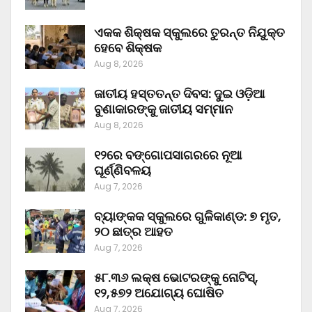
ଏକକ ଶିକ୍ଷକ ସ୍କୁଲରେ ତୁରନ୍ତ ନିଯୁକ୍ତ
ହେବେ ଶିକ୍ଷକ
Aug 8, 2026
ଜାତୀୟ ହସ୍ତତନ୍ତ ଦିବସ: ଦୁଇ ଓଡ଼ିଆ
ବୁଣାକାରଙ୍କୁ ଜାତୀୟ ସମ୍ମାନ
Aug 8, 2026
୧୨ରେ ବଙ୍ଗୋପସାଗରରେ ନୂଆ
ଘୂର୍ଣ୍ଣିବଳୟ
Aug 7, 2026
ବ୍ୟାଙ୍କକ ସ୍କୁଲରେ ଗୁଳିକାଣ୍ଡ: ୭ ମୃତ,
୨୦ ଛାତ୍ର ଆହତ
Aug 7, 2026
୫୮.୩୬ ଲକ୍ଷ ଭୋଟରଙ୍କୁ ନୋଟିସ୍‌,
୧୨,୫୭୨ ଅଯୋଗ୍ୟ ଘୋଷିତ
Aug 7, 2026