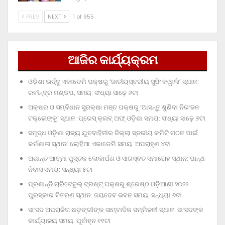
PREV
NEXT
1 of 955
ଆଜିର କାର୍ଯ୍ୟକ୍ରମ
ଓଡ଼ିଶା ଊର୍ଦ୍ଦୁ ଏକାଡେମି ପକ୍ଷରୁ ‘ଜାତୀୟସ୍ତରୀୟ ସୁଫି କୱାଲି’ ସ୍ଥାନ:
ରବୀନ୍ଦ୍ର ମଣ୍ଡପ, ସମୟ: ସଂଧ୍ୟା ସାଢ଼େ ୬ଟା
ଅକ୍ଷର ଓ ସମ୍ବିଧାନ ସୁରକ୍ଷା ମଞ୍ଚ ପକ୍ଷରୁ ‘ଆସନ୍ତୁ ଶୁଣିବା ନିରଂଜନ
ଟକ୍‌ଲେଙ୍କୁ’ ସ୍ଥାନ: ପ୍ରେସ୍‌ କ୍ଲବ୍‌ ଅଫ୍‌ ଓଡ଼ିଶା ସମୟ: ସଂଧ୍ୟା ସାଢ଼େ ୬ଟା
ସମୃଦ୍ଧ ଓଡ଼ିଶା ରାଜ୍ୟ ଯୁବବାହିନୀର ଜିଲ୍ଲା ସ୍ତରୀୟ କମିଟି ଗଠନ ପାଇଁ
କର୍ମଶାଳା ସ୍ଥାନ: ଲୋହିଆ ଏକାଡେମି ସମୟ: ଅପରାହ୍‌ଣ ୪ଟା
ଅଶାନ୍ତ ଆତ୍ମା ପୁସ୍ତକ ଲୋକାର୍ପଣ ଓ ସାରସ୍ବତ ସମାରୋହ ସ୍ଥାନ: ପାନ୍ଥ
ନିବାସ ସମୟ: ସନ୍ଧ୍ୟା ୫ଟା
ପ୍ରଶାନ୍ତି ଚାରିଟେବୁଲ୍‌ ଟ୍ରଷ୍ଟ୍‌ ପକ୍ଷରୁ ଶ୍ରେଷ୍ଠ ଓଡ଼ିଆଣୀ ୨୦୨୨
ପୁରସ୍କାର ବିତରଣ ସ୍ଥାନ: ଜୟଦେବ ଭବନ ସମୟ: ସନ୍ଧ୍ୟା ୬ଟା
ସାଂସଦ ଅପରାଜିତା ଷଡ଼ଙ୍ଗୀଙ୍କ ସାମ୍ବାଦିକ ସମ୍ମିଳନୀ ସ୍ଥାନ: ସାଂସଦଙ୍କ
କାର୍ଯ୍ୟାଳୟ ସମୟ: ପୂର୍ବାହ୍ନ ୧୧ଟା