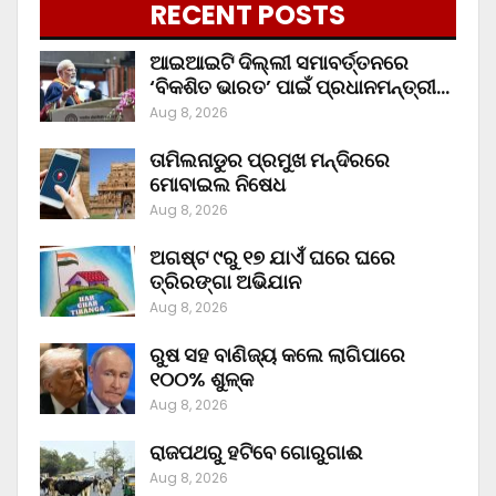
RECENT POSTS
ଆଇଆଇଟି ଦିଲ୍ଲୀ ସମାବର୍ତ୍ତନରେ
‘ବିକଶିତ ଭାରତ’ ପାଇଁ ପ୍ରଧାନମନ୍ତ୍ରୀ…
Aug 8, 2026
ତାମିଲନାଡୁର ପ୍ରମୁଖ ମନ୍ଦିରରେ
ମୋବାଇଲ ନିଷେଧ
Aug 8, 2026
ଅଗଷ୍ଟ ୯ରୁ ୧୭ ଯାଏଁ ଘରେ ଘରେ
ତ୍ରିରଙ୍ଗା ଅଭିଯାନ
Aug 8, 2026
ରୁଷ ସହ ବାଣିଜ୍ୟ କଲେ ଲାଗିପାରେ
୧୦୦% ଶୁଳ୍କ
Aug 8, 2026
ରାଜପଥରୁ ହଟିବେ ଗୋରୁଗାଈ
Aug 8, 2026