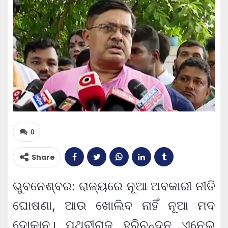
0
Share
ଭୁବନେଶ୍ବର: ରାଜ୍ୟରେ ନୂଆ ଅବକାରୀ ନୀତି
ଘୋଷଣା, ଆଉ ଖୋଲିବ ନାହିଁ ନୂଆ ମଦ
ଦୋକାନ। ପୃଥ୍ବୀରାଜ ହରିଚନ୍ଦନ ଏନେଇ