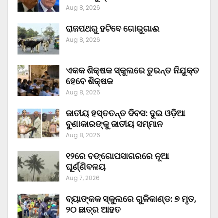
Aug 8, 2026
ରାଜପଥରୁ ହଟିବେ ଗୋରୁଗାଈ
Aug 8, 2026
ଏକକ ଶିକ୍ଷକ ସ୍କୁଲରେ ତୁରନ୍ତ ନିଯୁକ୍ତ
ହେବେ ଶିକ୍ଷକ
Aug 8, 2026
ଜାତୀୟ ହସ୍ତତନ୍ତ ଦିବସ: ଦୁଇ ଓଡ଼ିଆ
ବୁଣାକାରଙ୍କୁ ଜାତୀୟ ସମ୍ମାନ
Aug 8, 2026
୧୨ରେ ବଙ୍ଗୋପସାଗରରେ ନୂଆ
ଘୂର୍ଣ୍ଣିବଳୟ
Aug 7, 2026
ବ୍ୟାଙ୍କକ ସ୍କୁଲରେ ଗୁଳିକାଣ୍ଡ: ୭ ମୃତ,
୨୦ ଛାତ୍ର ଆହତ