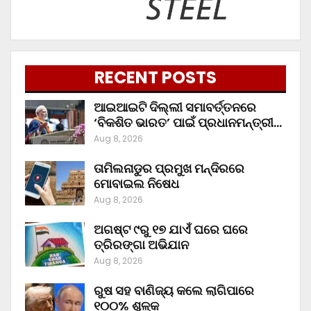
RECENT POSTS
ଆଇଆଇଟି ଦିଲ୍ଲୀ ସମାବର୍ତ୍ତନରେ
‘ବିକଶିତ ଭାରତ’ ପାଇଁ ପ୍ରଧାନମନ୍ତ୍ରୀ…
Aug 8, 2026
ତାମିଲନାଡୁର ପ୍ରମୁଖ ମନ୍ଦିରରେ
ମୋବାଇଲ ନିଷେଧ
Aug 8, 2026
ଅଗଷ୍ଟ ୯ରୁ ୧୭ ଯାଏଁ ଘରେ ଘରେ
ତ୍ରିରଙ୍ଗା ଅଭିଯାନ
Aug 8, 2026
ରୁଷ ସହ ବାଣିଜ୍ୟ କଲେ ଲାଗିପାରେ
୧୦୦% ଶୁଳ୍କ