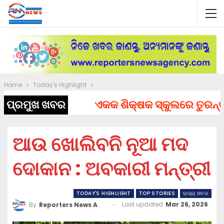
Home
Today's Highlight
ପ୍ରମୁଖ ଖବର
ଏକକ ଶିକ୍ଷକ ସ୍କୁଲରେ ତୁରନ୍ତ ନି
ଆଉ ଖୋଲିବନି ନୂଆ ମଦ
ଦୋକାନ : ଅବକାରୀ ମନ୍ତ୍ରୀ
TODAY'S HIGHLIGHT
TOP STORIES
ରାଜ୍ୟ ଖବର
Last updated
Mar 26, 2026
By
Reporters News Agency