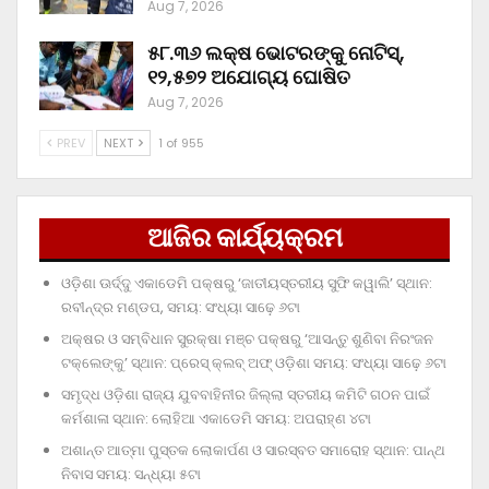
Aug 7, 2026
୫୮.୩୬ ଲକ୍ଷ ଭୋଟରଙ୍କୁ ନୋଟିସ୍‌,
୧୨,୫୭୨ ଅଯୋଗ୍ୟ ଘୋଷିତ
Aug 7, 2026
PREV
NEXT
1 of 955
ଆଜିର କାର୍ଯ୍ୟକ୍ରମ
ଓଡ଼ିଶା ଊର୍ଦ୍ଦୁ ଏକାଡେମି ପକ୍ଷରୁ ‘ଜାତୀୟସ୍ତରୀୟ ସୁଫି କୱାଲି’ ସ୍ଥାନ:
ରବୀନ୍ଦ୍ର ମଣ୍ଡପ, ସମୟ: ସଂଧ୍ୟା ସାଢ଼େ ୬ଟା
ଅକ୍ଷର ଓ ସମ୍ବିଧାନ ସୁରକ୍ଷା ମଞ୍ଚ ପକ୍ଷରୁ ‘ଆସନ୍ତୁ ଶୁଣିବା ନିରଂଜନ
ଟକ୍‌ଲେଙ୍କୁ’ ସ୍ଥାନ: ପ୍ରେସ୍‌ କ୍ଲବ୍‌ ଅଫ୍‌ ଓଡ଼ିଶା ସମୟ: ସଂଧ୍ୟା ସାଢ଼େ ୬ଟା
ସମୃଦ୍ଧ ଓଡ଼ିଶା ରାଜ୍ୟ ଯୁବବାହିନୀର ଜିଲ୍ଲା ସ୍ତରୀୟ କମିଟି ଗଠନ ପାଇଁ
କର୍ମଶାଳା ସ୍ଥାନ: ଲୋହିଆ ଏକାଡେମି ସମୟ: ଅପରାହ୍‌ଣ ୪ଟା
ଅଶାନ୍ତ ଆତ୍ମା ପୁସ୍ତକ ଲୋକାର୍ପଣ ଓ ସାରସ୍ବତ ସମାରୋହ ସ୍ଥାନ: ପାନ୍ଥ
ନିବାସ ସମୟ: ସନ୍ଧ୍ୟା ୫ଟା