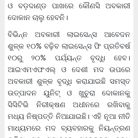
ଓ ବଡ଼ଦାଣ୍ଡ ପାଖରେ କୌଣସି ଅବକାରୀ
ଦୋକାନ ଚାଲୁ ହେବନି।
ବିଭିନ୍ନ ଅବକାରୀ ଲାଇସେନ୍ସ ଆବେଦନ
ଶୁଳ୍କ ୧୦% ବଢ଼ିବ ଲାଇସେନ୍ସ ଫି ପ୍ରତିବର୍ଷ
୧୦ରୁ ୨୦% ପର୍ଯ୍ୟନ୍ତ ବୃଦ୍ଧି ହେବ।
ଆଇଏମଏଫଏଲ୍ ଓ ଦେଶୀ ମଦ ଉପରେ
ଅବକାରୀ ଶୁଳ୍କ ବୃଦ୍ଧି କରାଯାଇଛି ସମସ୍ତ
ଉତ୍ପାଦନ ୟୁନିଟ୍ ଓ ଖୁଚୁରା ଦୋକାନକୁ
ସିସିଟିଭି ନିରୀକ୍ଷଣ ଅଧୀନରେ ରଖିବାକୁ
ମଧ୍ୟ ନିଷ୍ପତ୍ତି ନିଆଯାଇଛି। ଏହି ନୂଆ ନୀତି
ମାଧ୍ୟମରେ ମଦ ବ୍ୟବହାରକୁ ନିୟନ୍ତ୍ରଣ