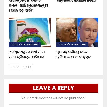
ସମାବର୍ତ୍ତନରେ ‘ବିକଶିତ
ମନ୍ଦିରରେ ମୋବାଇଲ ନିଷେଧ
ଭାରତ’ ପାଇଁ ପ୍ରଧାନମନ୍ତ୍ରୀ
ଦେଲେ ବଡ଼ ବାର୍ତ୍ତା
TODAY'S HIGHLIGHT
TODAY'S HIGHLIGHT
ଅଗଷ୍ଟ ୯ରୁ ୧୭ ଯାଏଁ ଘରେ
ରୁଷ ସହ ବାଣିଜ୍ୟ କଲେ
ଘରେ ତ୍ରିରଙ୍ଗା ଅଭିଯାନ
ଲାଗିପାରେ ୧୦୦% ଶୁଳ୍କ
PREV
NEXT
LEAVE A REPLY
Your email address will not be published.