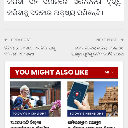
କରିବା ସହ ସମାଜରେ ସଚେତନତା ବୃଦ୍ଧି
କରିବାକୁ ସରକାର ଲକ୍ଷ୍ୟ ରଖିଛନ୍ତି।
PREV POST
NEXT POST
ଭିଜିଲାନ୍ସ ଜାଲରେ ଏସଡିଓ, ଘରୁ
ରେଳ ଟିକେଟ୍ ବାତିଲ୍‌ କଲେ ୨୪
ମିଳିଲାଣି ୧୮ ଲକ୍ଷ
ଘଣ୍ଟା ପୂର୍ବରୁ କଟିବ ୫୦% ଟଙ୍କା
YOU MIGHT ALSO LIKE
All
TODAY'S HIGHLIGHT
TODAY'S HIGHLIGHT
ଆଇଆଇଟି ଦିଲ୍ଲୀ
ତାମିଲନାଡୁର ପ୍ରମୁଖ