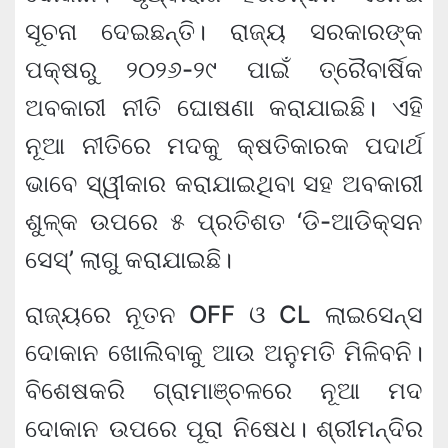
ସୂଚନା ଦେଇଛନ୍ତି। ରାଜ୍ୟ ସରକାରଙ୍କ
ପକ୍ଷରୁ ୨୦୨୬-୨୯ ପାଇଁ ତ୍ରୈବାର୍ଷିକ
ଅବକାରୀ ନୀତି ଘୋଷଣା କରାଯାଇଛି। ଏହି
ନୂଆ ନୀତିରେ ମଦକୁ କ୍ଷତିକାରକ ପଦାର୍ଥ
ଭାବେ ସ୍ୱୀକାର କରାଯାଇଥିବା ସହ ଅବକାରୀ
ଶୁଳ୍କ ଉପରେ ୫ ପ୍ରତିଶତ ‘ଡି-ଆଡିକ୍ସନ
ସେସ୍’ ଲାଗୁ କରାଯାଇଛି।
ରାଜ୍ୟରେ ନୂତନ OFF ଓ CL ଲାଇସେନ୍ସ
ଦୋକାନ ଖୋଲିବାକୁ ଆଉ ଅନୁମତି ମିଳିବନି।
ବିଶେଷକରି ଗ୍ରାମାଞ୍ଚଳରେ ନୂଆ ମଦ
ଦୋକାନ ଉପରେ ପୂରା ନିଷେଧ। ଶ୍ରୀମନ୍ଦିର