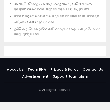
ପ୍ରଶାନ୍ତି ଚାରିଟେବୁଲ୍‌ ଟ୍ରଷ୍ଟ୍‌ ପକ୍ଷରୁ ଶ୍ରେଷ୍ଠ ଓଡ଼ିଆଣୀ ୨୦୨୨
ପୁରସ୍କାର ବିତରଣ ସ୍ଥାନ: ଜୟଦେବ ଭବନ ସମୟ: ସନ୍ଧ୍ୟା ୬ଟା
ସାଂସଦ ଅପରାଜିତା ଷଡ଼ଙ୍ଗୀଙ୍କ ସାମ୍ବାଦିକ ସମ୍ମିଳନୀ ସ୍ଥାନ: ସାଂସଦଙ୍କ
କାର୍ଯ୍ୟାଳୟ ସମୟ: ପୂର୍ବାହ୍ନ ୧୧ଟା
ଦୁର୍ନୀତି ସମ୍ପର୍କିତ ସାମ୍ବାଦିକ ସମ୍ମିଳନୀ ସ୍ଥାନ: ଉତ୍କଳ ସାମ୍ବାଦିକ ଭବନ
ସମୟ: ପୂର୍ବାହ୍ନ ୧୧ଟା
About Us
Team RNA
Privacy & Policy
Contact Us
Advertisement
Support Journalism
© All Rights Reserved.