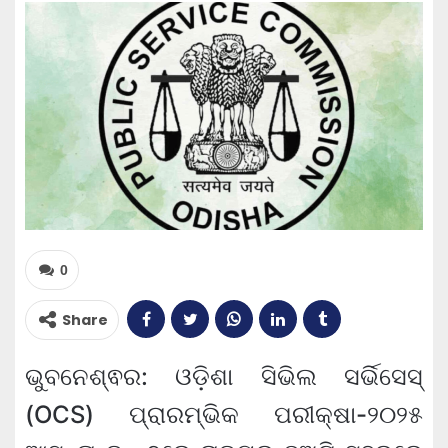
0
Share
ଭୁବନେଶ୍ଵର: ଓଡ଼ିଶା ସିଭିଲ ସର୍ଭିସେସ୍
(OCS) ପ୍ରାରମ୍ଭିକ ପରୀକ୍ଷା-୨୦୨୫