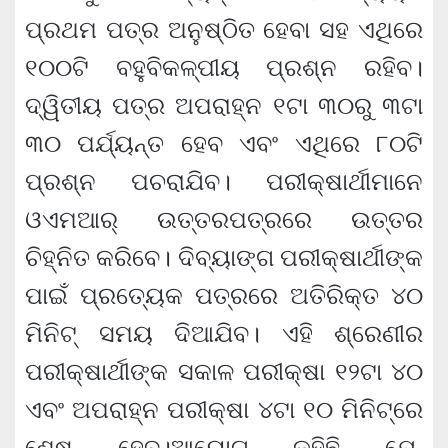
ପ୍ରଥମ ପତ୍ର ଅନୁଷ୍ଠିତ ହେବା ସହ ଏଥିରେ
୧୦୦ଟି ବହୁବିକଳ୍ପୀୟ ପ୍ରଶ୍ନ ରହିବ।
ଦ୍ୱିତୀୟ ପତ୍ର ଅପରାହ୍ନ ୧ଟା ୩୦ରୁ ୩ଟା
୩୦ ପର୍ଯ୍ୟନ୍ତ ହେବ ଏବଂ ଏଥିରେ ୮୦ଟି
ପ୍ରଶ୍ନ ପଚରାଯିବ। ପରୀକ୍ଷାର୍ଥୀମାନେ
ଓଏମଆର୍ ଉତ୍ତରପତ୍ରରେ ଉତ୍ତର
ଚିହ୍ନିତ କରିବେ। ଦିବ୍ୟାଙ୍ଗ ପରୀକ୍ଷାର୍ଥୀଙ୍କ
ପାଇଁ ପ୍ରତ୍ୟେକ ପତ୍ରରେ ଅତିରିକ୍ତ ୪୦
ମିନିଟ୍ ସମୟ ଦିଆଯିବ। ଏହି ଶ୍ରେଣୀର
ପରୀକ୍ଷାର୍ଥୀଙ୍କ ସକାଳ ପରୀକ୍ଷା ୧୨ଟା ୪୦
ଏବଂ ଅପରାହ୍ନ ପରୀକ୍ଷା ୪ଟା ୧୦ ମିନିଟ୍‌ରେ
ଶେଷ ହେବ।ଆୟୋଗ କହିଛି ଯେ,