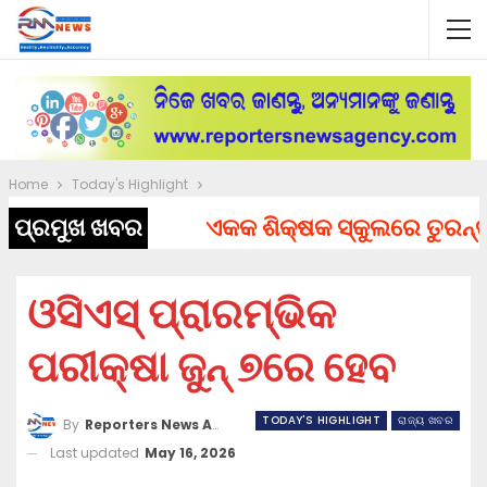
Home
Today's Highlight
ପ୍ରମୁଖ ଖବର
ଏକକ ଶିକ୍ଷକ ସ୍କୁଲରେ ତୁରନ୍ତ ନି
ଓସିଏସ୍ ପ୍ରାରମ୍ଭିକ
ପରୀକ୍ଷା ଜୁନ୍ ୭ରେ ହେବ
TODAY'S HIGHLIGHT
ରାଜ୍ୟ ଖବର
By
Reporters News Agency
Last updated
May 16, 2026