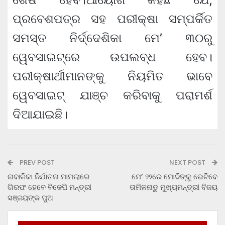
ପ୍ରବେଶପତ୍ର ସହ ପରୀକ୍ଷା ସମ୍ପର୍କିତ
ସମସ୍ତ ନିର୍ଦ୍ଦେଶିକା ମେ’ ୩୦ରୁ
ୱେବସାଇଟ୍‌ରେ ଉପଲବ୍ଧ ହେବ।
ପରୀକ୍ଷାର୍ଥୀମାନଙ୍କୁ ନିୟମିତ ଭାବେ
ୱେବସାଇଟ୍ ଯାଞ୍ଚ କରିବାକୁ ପରାମର୍ଶ
ଦିଆଯାଇଛି।
PREV POST
NEXT POST
ନାବାଳିକା ନିର୍ଯାତନା ମାମଲାରେ
ମେ’ ୨୨ରେ ମୋଦିଙ୍କୁ ଭେଟିବେ
ଗିରଫ ହେବେ ବିଜେପି ମନ୍ତ୍ରୀ
ତାମିଳନାଡୁ ମୁଖ୍ୟମନ୍ତ୍ରୀ ବିଜୟ
ସଞ୍ଜୟଙ୍କ ପୁଅ