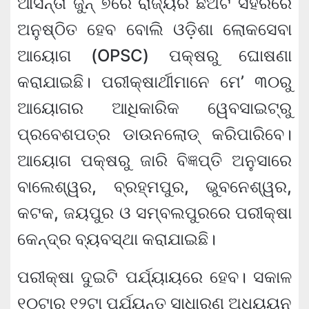
ଆସନ୍ତା ଜୁନ୍ ୭ରେ ରାଜ୍ୟର ଛଅଟି ସହରରେ
ଅନୁଷ୍ଠିତ ହେବ ବୋଲି ଓଡ଼ିଶା ଲୋକସେବା
ଆୟୋଗ (OPSC) ପକ୍ଷରୁ ଘୋଷଣା
କରାଯାଇଛି। ପରୀକ୍ଷାର୍ଥୀମାନେ ମେ’ ୩୦ରୁ
ଆୟୋଗର ଆଧିକାରିକ ୱେବସାଇଟ୍‌ରୁ
ପ୍ରବେଶପତ୍ର ଡାଉନଲୋଡ୍ କରିପାରିବେ।
ଆୟୋଗ ପକ୍ଷରୁ ଜାରି ବିଜ୍ଞପ୍ତି ଅନୁସାରେ
ବାଲେଶ୍ୱର, ବ୍ରହ୍ମପୁର, ଭୁବନେଶ୍ୱର,
କଟକ, ଜୟପୁର ଓ ସମ୍ବଲପୁରରେ ପରୀକ୍ଷା
କେନ୍ଦ୍ର ବ୍ୟବସ୍ଥା କରାଯାଇଛି।
ପରୀକ୍ଷା ଦୁଇଟି ପର୍ଯ୍ୟାୟରେ ହେବ। ସକାଳ
୧୦ଟାରୁ ୧୨ଟା ପର୍ଯ୍ୟନ୍ତ ସାଧାରଣ ଅଧ୍ୟୟନ