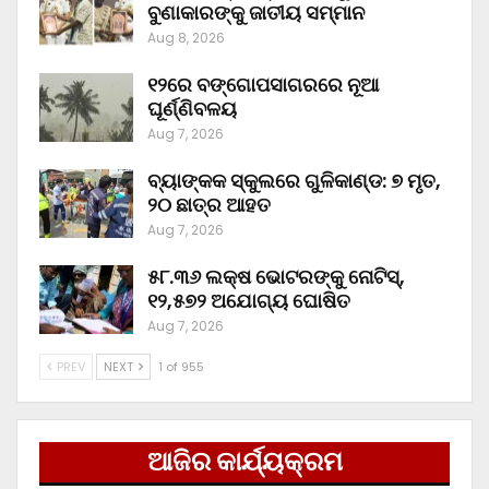
ବୁଣାକାରଙ୍କୁ ଜାତୀୟ ସମ୍ମାନ
Aug 8, 2026
୧୨ରେ ବଙ୍ଗୋପସାଗରରେ ନୂଆ
ଘୂର୍ଣ୍ଣିବଳୟ
Aug 7, 2026
ବ୍ୟାଙ୍କକ ସ୍କୁଲରେ ଗୁଳିକାଣ୍ଡ: ୭ ମୃତ,
୨୦ ଛାତ୍ର ଆହତ
Aug 7, 2026
୫୮.୩୬ ଲକ୍ଷ ଭୋଟରଙ୍କୁ ନୋଟିସ୍‌,
୧୨,୫୭୨ ଅଯୋଗ୍ୟ ଘୋଷିତ
Aug 7, 2026
PREV
NEXT
1 of 955
ଆଜିର କାର୍ଯ୍ୟକ୍ରମ