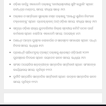
ଓଡ଼ିଶା ଊର୍ଦ୍ଦୁ ଏକାଡେମି ପକ୍ଷରୁ ‘ଜାତୀୟସ୍ତରୀୟ ସୁଫି କୱାଲି’ ସ୍ଥାନ:
ରବୀନ୍ଦ୍ର ମଣ୍ଡପ, ସମୟ: ସଂଧ୍ୟା ସାଢ଼େ ୬ଟା
ଅକ୍ଷର ଓ ସମ୍ବିଧାନ ସୁରକ୍ଷା ମଞ୍ଚ ପକ୍ଷରୁ ‘ଆସନ୍ତୁ ଶୁଣିବା ନିରଂଜନ
ଟକ୍‌ଲେଙ୍କୁ’ ସ୍ଥାନ: ପ୍ରେସ୍‌ କ୍ଲବ୍‌ ଅଫ୍‌ ଓଡ଼ିଶା ସମୟ: ସଂଧ୍ୟା ସାଢ଼େ ୬ଟା
ସମୃଦ୍ଧ ଓଡ଼ିଶା ରାଜ୍ୟ ଯୁବବାହିନୀର ଜିଲ୍ଲା ସ୍ତରୀୟ କମିଟି ଗଠନ ପାଇଁ
କର୍ମଶାଳା ସ୍ଥାନ: ଲୋହିଆ ଏକାଡେମି ସମୟ: ଅପରାହ୍‌ଣ ୪ଟା
ଅଶାନ୍ତ ଆତ୍ମା ପୁସ୍ତକ ଲୋକାର୍ପଣ ଓ ସାରସ୍ବତ ସମାରୋହ ସ୍ଥାନ: ପାନ୍ଥ
ନିବାସ ସମୟ: ସନ୍ଧ୍ୟା ୫ଟା
ପ୍ରଶାନ୍ତି ଚାରିଟେବୁଲ୍‌ ଟ୍ରଷ୍ଟ୍‌ ପକ୍ଷରୁ ଶ୍ରେଷ୍ଠ ଓଡ଼ିଆଣୀ ୨୦୨୨
ପୁରସ୍କାର ବିତରଣ ସ୍ଥାନ: ଜୟଦେବ ଭବନ ସମୟ: ସନ୍ଧ୍ୟା ୬ଟା
ସାଂସଦ ଅପରାଜିତା ଷଡ଼ଙ୍ଗୀଙ୍କ ସାମ୍ବାଦିକ ସମ୍ମିଳନୀ ସ୍ଥାନ: ସାଂସଦଙ୍କ
କାର୍ଯ୍ୟାଳୟ ସମୟ: ପୂର୍ବାହ୍ନ ୧୧ଟା
ଦୁର୍ନୀତି ସମ୍ପର୍କିତ ସାମ୍ବାଦିକ ସମ୍ମିଳନୀ ସ୍ଥାନ: ଉତ୍କଳ ସାମ୍ବାଦିକ ଭବନ
ସମୟ: ପୂର୍ବାହ୍ନ ୧୧ଟା