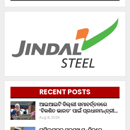
RECENT POSTS
ଆଇଆଇଟି ଦିଲ୍ଲୀ ସମାବର୍ତ୍ତନରେ
‘ବିକଶିତ ଭାରତ’ ପାଇଁ ପ୍ରଧାନମନ୍ତ୍ରୀ…
Aug 8, 2026
ତାମିଲନାଡୁର ପ୍ରମୁଖ ମନ୍ଦିରରେ