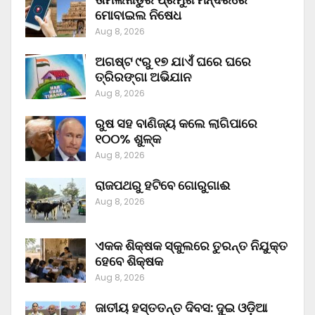
ମୋବାଇଲ ନିଷେଧ
Aug 8, 2026
ଅଗଷ୍ଟ ୯ରୁ ୧୭ ଯାଏଁ ଘରେ ଘରେ
ତ୍ରିରଙ୍ଗା ଅଭିଯାନ
Aug 8, 2026
ରୁଷ ସହ ବାଣିଜ୍ୟ କଲେ ଲାଗିପାରେ
୧୦୦% ଶୁଳ୍କ
Aug 8, 2026
ରାଜପଥରୁ ହଟିବେ ଗୋରୁଗାଈ
Aug 8, 2026
ଏକକ ଶିକ୍ଷକ ସ୍କୁଲରେ ତୁରନ୍ତ ନିଯୁକ୍ତ
ହେବେ ଶିକ୍ଷକ
Aug 8, 2026
ଜାତୀୟ ହସ୍ତତନ୍ତ ଦିବସ: ଦୁଇ ଓଡ଼ିଆ