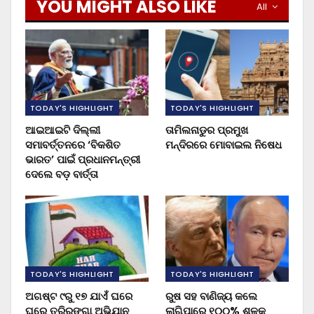
YOU MIGHT ALSO LIKE
All
TODAY'S HIGHLIGHT
TODAY'S HIGHLIGHT
ଆଇଆଇଟି ଦିଲ୍ଲୀ
ତାମିଲନାଡୁର ପ୍ରମୁଖ
ସମାବର୍ତ୍ତନରେ ‘ବିକଶିତ
ମନ୍ଦିରରେ ମୋବାଇଲ ନିଷେଧ
ଭାରତ’ ପାଇଁ ପ୍ରଧାନମନ୍ତ୍ରୀ
ଦେଲେ ବଡ଼ ବାର୍ତ୍ତା
TODAY'S HIGHLIGHT
TODAY'S HIGHLIGHT
ଅଗଷ୍ଟ ୯ରୁ ୧୭ ଯାଏଁ ଘରେ
ରୁଷ ସହ ବାଣିଜ୍ୟ କଲେ
ଘରେ ତ୍ରିରଙ୍ଗା ଅଭିଯାନ
ଲାଗିପାରେ ୧୦୦% ଶୁଳ୍କ