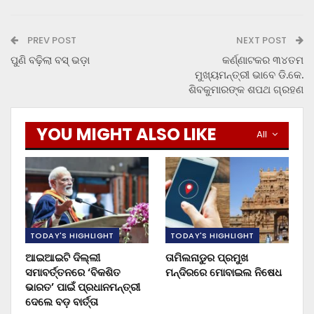
PREV POST
NEXT POST
ପୁଣି ବଢ଼ିଲା ବସ୍ ଭଡ଼ା
କର୍ଣ୍ଣାଟକର ୩୪ତମ
ମୁଖ୍ୟମନ୍ତ୍ରୀ ଭାବେ ଡି.କେ.
ଶିବକୁମାରଙ୍କ ଶପଥ ଗ୍ରହଣ
YOU MIGHT ALSO LIKE
All
TODAY'S HIGHLIGHT
TODAY'S HIGHLIGHT
ଆଇଆଇଟି ଦିଲ୍ଲୀ
ତାମିଲନାଡୁର ପ୍ରମୁଖ
ସମାବର୍ତ୍ତନରେ ‘ବିକଶିତ
ମନ୍ଦିରରେ ମୋବାଇଲ ନିଷେଧ
ଭାରତ’ ପାଇଁ ପ୍ରଧାନମନ୍ତ୍ରୀ
ଦେଲେ ବଡ଼ ବାର୍ତ୍ତା