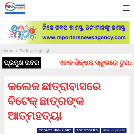
Home
Today's Highlight
ପ୍ରମୁଖ ଖବର
ଏକକ ଶିକ୍ଷକ ସ୍କୁଲରେ ତୁରନ୍ତ ନ
କଲେଜ ଛାତ୍ରାବାସରେ
ବିଟେକ୍ ଛାତ୍ରଙ୍କ
ଆତ୍ମହତ୍ୟା
TODAY'S HIGHLIGHT
TOP STORIES
ଘଟଣା ଓ ଦୁର୍ଘଟଣା