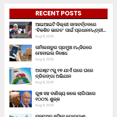
RECENT POSTS
ଆଇଆଇଟି ଦିଲ୍ଲୀ ସମାବର୍ତ୍ତନରେ
‘ବିକଶିତ ଭାରତ’ ପାଇଁ ପ୍ରଧାନମନ୍ତ୍ରୀ…
Aug 8, 2026
ତାମିଲନାଡୁର ପ୍ରମୁଖ ମନ୍ଦିରରେ
ମୋବାଇଲ ନିଷେଧ
Aug 8, 2026
ଅଗଷ୍ଟ ୯ରୁ ୧୭ ଯାଏଁ ଘରେ ଘରେ
ତ୍ରିରଙ୍ଗା ଅଭିଯାନ
Aug 8, 2026
ରୁଷ ସହ ବାଣିଜ୍ୟ କଲେ ଲାଗିପାରେ
୧୦୦% ଶୁଳ୍କ
Aug 8, 2026
ରାଜପଥରୁ ହଟିବେ ଗୋରୁଗାଈ