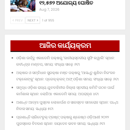
୧୨,୫୭୨ ଅଯୋଗ୍ୟ ଘୋଷିତ
Aug 7, 2026
PREV
NEXT
1 of 955
ଆଜିର କାର୍ଯ୍ୟକ୍ରମ
ଓଡ଼ିଶା ଊର୍ଦ୍ଦୁ ଏକାଡେମି ପକ୍ଷରୁ ‘ଜାତୀୟସ୍ତରୀୟ ସୁଫି କୱାଲି’ ସ୍ଥାନ:
ରବୀନ୍ଦ୍ର ମଣ୍ଡପ, ସମୟ: ସଂଧ୍ୟା ସାଢ଼େ ୬ଟା
ଅକ୍ଷର ଓ ସମ୍ବିଧାନ ସୁରକ୍ଷା ମଞ୍ଚ ପକ୍ଷରୁ ‘ଆସନ୍ତୁ ଶୁଣିବା ନିରଂଜନ
ଟକ୍‌ଲେଙ୍କୁ’ ସ୍ଥାନ: ପ୍ରେସ୍‌ କ୍ଲବ୍‌ ଅଫ୍‌ ଓଡ଼ିଶା ସମୟ: ସଂଧ୍ୟା ସାଢ଼େ ୬ଟା
ସମୃଦ୍ଧ ଓଡ଼ିଶା ରାଜ୍ୟ ଯୁବବାହିନୀର ଜିଲ୍ଲା ସ୍ତରୀୟ କମିଟି ଗଠନ ପାଇଁ
କର୍ମଶାଳା ସ୍ଥାନ: ଲୋହିଆ ଏକାଡେମି ସମୟ: ଅପରାହ୍‌ଣ ୪ଟା
ଅଶାନ୍ତ ଆତ୍ମା ପୁସ୍ତକ ଲୋକାର୍ପଣ ଓ ସାରସ୍ବତ ସମାରୋହ ସ୍ଥାନ: ପାନ୍ଥ
ନିବାସ ସମୟ: ସନ୍ଧ୍ୟା ୫ଟା
ପ୍ରଶାନ୍ତି ଚାରିଟେବୁଲ୍‌ ଟ୍ରଷ୍ଟ୍‌ ପକ୍ଷରୁ ଶ୍ରେଷ୍ଠ ଓଡ଼ିଆଣୀ ୨୦୨୨
ପୁରସ୍କାର ବିତରଣ ସ୍ଥାନ: ଜୟଦେବ ଭବନ ସମୟ: ସନ୍ଧ୍ୟା ୬ଟା