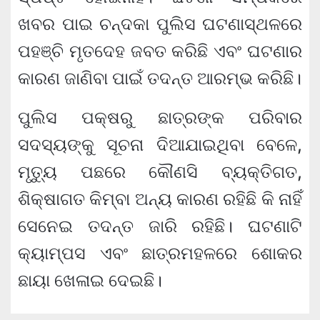
ଖବର ପାଇ ଚନ୍ଦକା ପୁଲିସ ଘଟଣାସ୍ଥଳରେ
ପହଞ୍ଚି ମୃତଦେହ ଜବତ କରିଛି ଏବଂ ଘଟଣାର
କାରଣ ଜାଣିବା ପାଇଁ ତଦନ୍ତ ଆରମ୍ଭ କରିଛି।
ପୁଲିସ ପକ୍ଷରୁ ଛାତ୍ରଙ୍କ ପରିବାର
ସଦସ୍ୟଙ୍କୁ ସୂଚନା ଦିଆଯାଇଥିବା ବେଳେ,
ମୃତ୍ୟୁ ପଛରେ କୌଣସି ବ୍ୟକ୍ତିଗତ,
ଶିକ୍ଷାଗତ କିମ୍ବା ଅନ୍ୟ କାରଣ ରହିଛି କି ନାହିଁ
ସେନେଇ ତଦନ୍ତ ଜାରି ରହିଛି। ଘଟଣାଟି
କ୍ୟାମ୍ପସ ଏବଂ ଛାତ୍ରମହଳରେ ଶୋକର
ଛାୟା ଖେଳାଇ ଦେଇଛି।