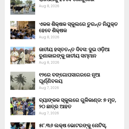
Aug 8, 2026
ଏକକ ଶିକ୍ଷକ ସ୍କୁଲରେ ତୁରନ୍ତ ନିଯୁକ୍ତ
ହେବେ ଶିକ୍ଷକ
Aug 8, 2026
ଜାତୀୟ ହସ୍ତତନ୍ତ ଦିବସ: ଦୁଇ ଓଡ଼ିଆ
ବୁଣାକାରଙ୍କୁ ଜାତୀୟ ସମ୍ମାନ
Aug 8, 2026
୧୨ରେ ବଙ୍ଗୋପସାଗରରେ ନୂଆ
ଘୂର୍ଣ୍ଣିବଳୟ
Aug 7, 2026
ବ୍ୟାଙ୍କକ ସ୍କୁଲରେ ଗୁଳିକାଣ୍ଡ: ୭ ମୃତ,
୨୦ ଛାତ୍ର ଆହତ
Aug 7, 2026
୫୮.୩୬ ଲକ୍ଷ ଭୋଟରଙ୍କୁ ନୋଟିସ୍‌,