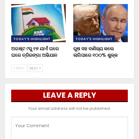
TODAY'S HIGHLIGHT
TODAY'S HIGHLIGHT
ଅଗଷ୍ଟ ୯ରୁ ୧୭ ଯାଏଁ ଘରେ
ରୁଷ ସହ ବାଣିଜ୍ୟ କଲେ
ଘରେ ତ୍ରିରଙ୍ଗା ଅଭିଯାନ
ଲାଗିପାରେ ୧୦୦% ଶୁଳ୍କ
PREV
NEXT
LEAVE A REPLY
Your email address will not be published.