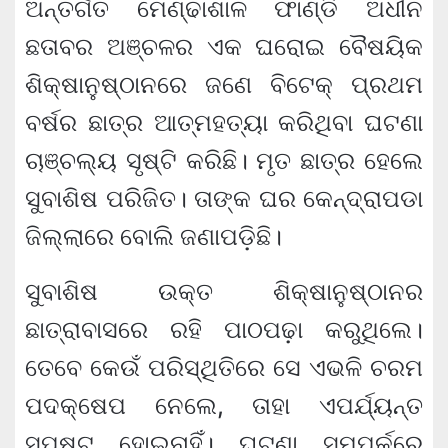
ଅନ୍ତର୍ଗତ ମେଣ୍ଢାଶାଳ ଫାଣ୍ଡି ଅଧୀନ
ଛତାବର ଅଞ୍ଚଳର ଏକ ଘରୋଇ ବୈଷୟିକ
ଶିକ୍ଷାନୁଷ୍ଠାନରେ ଜଣେ ବିଟେକ୍ ପ୍ରଥମ
ବର୍ଷର ଛାତ୍ର ଆତ୍ମହତ୍ୟା କରିଥିବା ଘଟଣା
ଚାଞ୍ଚଲ୍ୟ ସୃଷ୍ଟି କରିଛି। ମୃତ ଛାତ୍ର ହେଲେ
ସୁବାଶିଷ ପରିଜିତ। ତାଙ୍କ ଘର କେନ୍ଦ୍ରାପଡା
ଜିଲ୍ଲାରେ ବୋଲି ଜଣାପଡ଼ିଛି।
ସୁବାଶିଷ ଉକ୍ତ ଶିକ୍ଷାନୁଷ୍ଠାନର
ଛାତ୍ରାବାସରେ ରହି ପାଠପଢ଼ା କରୁଥିଲେ।
ତେବେ କେଉଁ ପରିସ୍ଥିତିରେ ସେ ଏଭଳି ଚରମ
ପଦକ୍ଷେପ ନେଲେ, ତାହା ଏପର୍ଯ୍ୟନ୍ତ
ସ୍ପଷ୍ଟ ହୋଇନାହିଁ। ଘଟଣା ସମ୍ପର୍କରେ